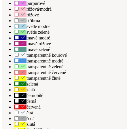
purpurové
růžová/modrá
růžové
stříbrná
světle modré
světle zelené
tmavě modré
tmavě růžové
tmavě zelené
transparentně kouřové
transparentně modré
transparentně zelené
transparentně červené
transparentně žluté
zelená
zlatá
černobílé
černá
červená
čirá
šedá
žlutá