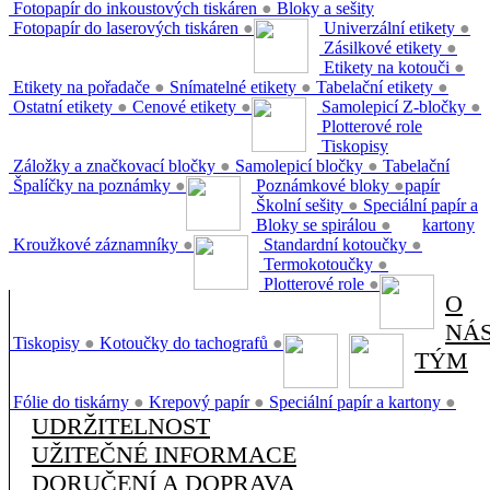
Fotopapír do inkoustových tiskáren
●
Bloky a sešity
Fotopapír do laserových tiskáren
●
Univerzální etikety
●
Zásilkové etikety
●
Etikety na kotouči
●
Etikety na pořadače
●
Snímatelné etikety
●
Tabelační etikety
●
Ostatní etikety
●
Cenové etikety
●
Samolepicí Z-bločky
●
Plotterové role
Tiskopisy
Záložky a značkovací bločky
●
Samolepicí bločky
●
Tabelační
Špalíčky na poznámky
●
Poznámkové bloky
●
papír
Školní sešity
●
Speciální papír a
Bloky se spirálou
●
kartony
Kroužkové záznamníky
●
Standardní kotoučky
●
Termokotoučky
●
Plotterové role
●
O
NÁ
Tiskopisy
●
Kotoučky do tachografů
●
TÝM
Fólie do tiskárny
●
Krepový papír
●
Speciální papír a kartony
●
UDRŽITELNOST
UŽITEČNÉ INFORMACE
DORUČENÍ A DOPRAVA