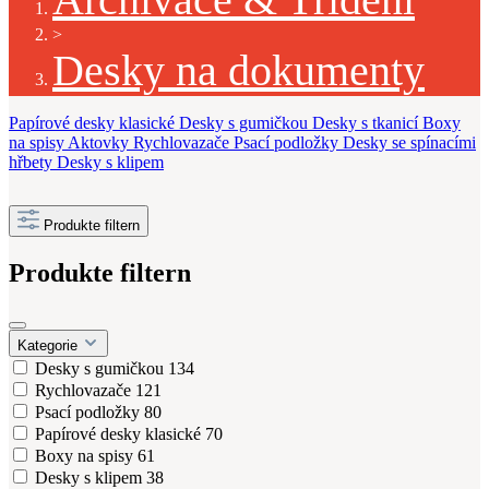
>
Desky na dokumenty
Papírové desky klasické
Desky s gumičkou
Desky s tkanicí
Boxy
na spisy
Aktovky
Rychlovazače
Psací podložky
Desky se spínacími
hřbety
Desky s klipem
Produkte filtern
Produkte filtern
Kategorie
Desky s gumičkou
134
Rychlovazače
121
Psací podložky
80
Papírové desky klasické
70
Boxy na spisy
61
Desky s klipem
38