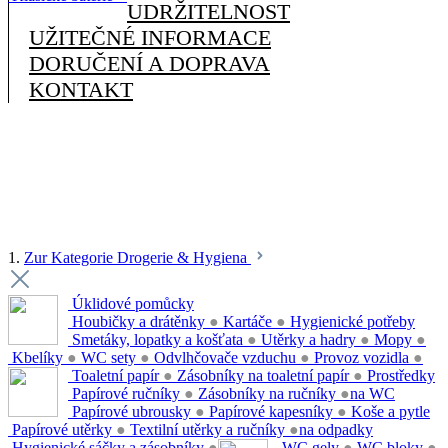
UDRŽITELNOST
UŽITEČNÉ INFORMACE
DORUČENÍ A DOPRAVA
KONTAKT
1.
Zur Kategorie Drogerie & Hygiena
Úklidové pomůcky
Houbičky a drátěnky
●
Kartáče
●
Hygienické potřeby
Smetáky, lopatky a košťata
●
Utěrky a hadry
●
Mopy
●
Kbelíky
●
WC sety
●
Odvlhčovače vzduchu
●
Provoz vozidla
●
Toaletní papír
●
Zásobníky na toaletní papír
●
Prostředky
Papírové ručníky
●
Zásobníky na ručníky
●
na WC
Papírové ubrousky
●
Papírové kapesníky
●
Koše a pytle
Papírové utěrky
●
Textilní utěrky a ručníky
●
na odpadky
Hygienické sáčky a zásobníky
●
WC gely
●
WC bloky
●