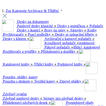
1.
Zur Kategorie Archivace & Třídění
Desky na dokumenty
Papírové desky klasické
●
Desky s gumičkou
●
Pořadače
Desky s tkanicí
●
Boxy na spisy
●
Aktovky
●
Knihy
Rychlovazače
●
Psací podložky
●
Desky se spínacími hřbety
●
Desky s klipem
●
Archivační a kapsové pořadače
●
Kroužkové pořadače
●
podpisové,
Pákové pořadače
●
třídicí, katalogové
Rozlišovače a rejstříky
●
Příslušenství a doplňky
●
Katalogové knihy
●
Třídicí knihy
●
Podpisové knihy
●
Pouzdra, obálky, kapsy
Pouzdra s drukem
●
Textilní kapsy
●
Zipové obálky
●
Závěsný systém
Závěsné papírové desky
●
Stojany pro závěsné desky
●
Příslušenství závěsných desek
●
Prospektové obaly