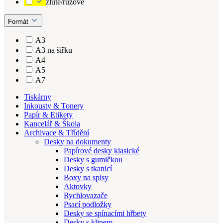
žluté/růžové
Formát
A3
A3 na šířku
A4
A5
A7
Tiskárny
Inkousty & Tonery
Papír & Etikety
Kancelář & Škola
Archivace & Třídění
Desky na dokumenty
Papírové desky klasické
Desky s gumičkou
Desky s tkanicí
Boxy na spisy
Aktovky
Rychlovazače
Psací podložky
Desky se spínacími hřbety
Desky s klipem