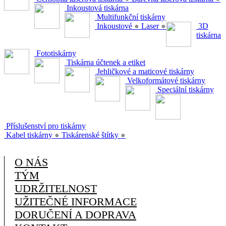
Inkoustová tiskárna
Multifunkční tiskárny
Inkoustové
●
Laser
●
3D
tiskárna
Fototiskárny
Tiskárna účtenek a etiket
Jehličkové a maticové tiskárny
Velkoformátové tiskárny
Speciální tiskárny
Příslušenství pro tiskárny
Kabel tiskárny
●
Tiskárenské štítky
●
O NÁS
TÝM
UDRŽITELNOST
UŽITEČNÉ INFORMACE
DORUČENÍ A DOPRAVA