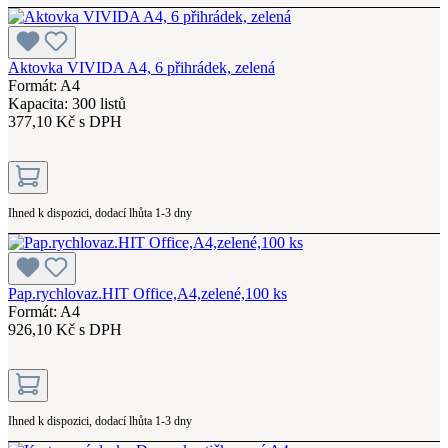
Aktovka VIVIDA A4, 6 přihrádek, zelená
Formát: A4
Kapacita: 300 listů
377,10 Kč s DPH
Ihned k dispozici, dodací lhůta 1-3 dny
Pap.rychlovaz.HIT Office,A4,zelené,100 ks
Formát: A4
926,10 Kč s DPH
Ihned k dispozici, dodací lhůta 1-3 dny