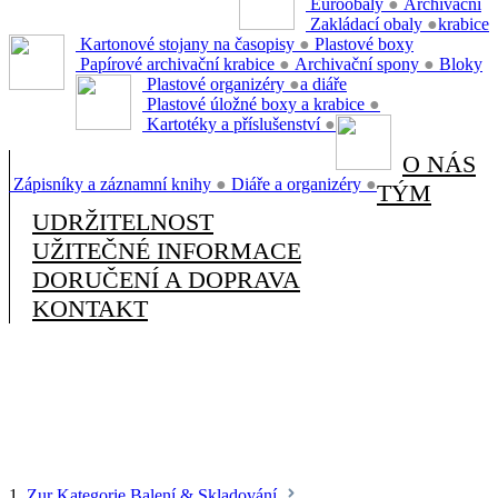
Euroobaly
●
Archivační
Zakládací obaly
●
krabice
Kartonové stojany na časopisy
●
Plastové boxy
Papírové archivační krabice
●
Archivační spony
●
Bloky
Plastové organizéry
●
a diáře
Plastové úložné boxy a krabice
●
Kartotéky a příslušenství
●
O NÁS
Zápisníky a záznamní knihy
●
Diáře a organizéry
●
TÝM
UDRŽITELNOST
UŽITEČNÉ INFORMACE
DORUČENÍ A DOPRAVA
KONTAKT
1.
Zur Kategorie Balení & Skladování