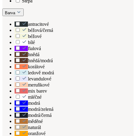
Stepa
Barva
antracitové
béžová/černá
béžové
bílé
fialová
hnědá
hnědá/modrá
korálové
ledově modrá
levandulové
meruňkové
mix barev
mléčné
modrá
modrá/zelená
modrá/černá
měděné
naturál
oranžové