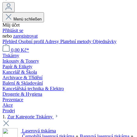
Menü schließen
Můj účet
Přihlásit se
nebo
zaregistrovat
Přehled
Osobní profil
Adresy
Platební metody
Objednávky
0,00 Kč*
Tiskárny
Inkousty & Tonery
Papír & Etikety
Kancelář & Škola
Archivace & Třídění
Balení & Skladování
Kancelářská technika & Elektro
Drogerie & Hygiena
Prezentace
Akce
Prodej
1.
Zur Kategorie Tiskárny
Laserová tiskárna
Černobílá laserová tiskárna
●
Barevná laserová tiskárna
●