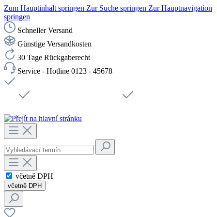
Zum Hauptinhalt springen
Zur Suche springen
Zur Hauptnavigation
springen
Schneller Versand
Günstige Versandkosten
30 Tage Rückgaberecht
Service - Hotline 0123 - 45678
Doprava zdarma od 1199 Kč bez DPH
Zabezpečené připojení SSL
Rychlé doručení
Podpora
Udržitelnost
Pracovní místa
včetně DPH
včetně DPH