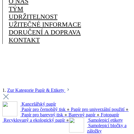
O NÁS
TÝM
UDRŽITELNOST
UŽITEČNÉ INFORMACE
DORUČENÍ A DOPRAVA
KONTAKT
1.
Zur Kategorie Papír & Etikety
Kancelářský papír
Papír pro černobílý tisk
●
Papír pro univerzální použití
●
Papír pro barevný tisk
●
Barevný papír
●
Fotopapír
Recyklovaný a ekologický papír
●
Samolepicí etikety
Samolepicí bločky a
záložky