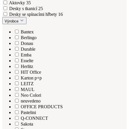
Aktovky
35
Desky s tkanicí
25
Desky se spínacími hřbety
16
Výrobce
Bantex
Berlingo
Donau
Durable
Emba
Esselte
Herlitz
HIT Office
Karton p+p
LEITZ
MAUL
Neo Colori
neuvedeno
OFFICE PRODUCTS
Pastelini
Q-CONNECT
Sakota