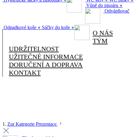
Vůně do pisoáru
●
Odvápňovač
Odpadkové koše
●
Sáčky do koše
●
O NÁS
TÝM
UDRŽITELNOST
UŽITEČNÉ INFORMACE
DORUČENÍ A DOPRAVA
KONTAKT
1.
Zur Kategorie Prezentace