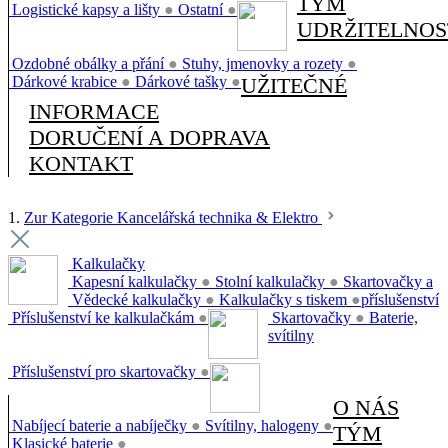
TÝM
Logistické kapsy a lišty
●
Ostatní
●
UDRŽITELNOS
Ozdobné obálky a přání
●
Stuhy, jmenovky a rozety
●
Dárkové krabice
●
Dárkové tašky
●
UŽITEČNÉ
INFORMACE
DORUČENÍ A DOPRAVA
KONTAKT
1.
Zur Kategorie Kancelářská technika & Elektro
Kalkulačky
Kapesní kalkulačky
●
Stolní kalkulačky
●
Skartovačky a
Vědecké kalkulačky
●
Kalkulačky s tiskem
●
příslušenství
Příslušenství ke kalkulačkám
●
Skartovačky
●
Baterie,
svítilny
Příslušenství pro skartovačky
●
O NÁS
Nabíjecí baterie a nabíječky
●
Svítilny, halogeny
●
TÝM
Klasické baterie
●