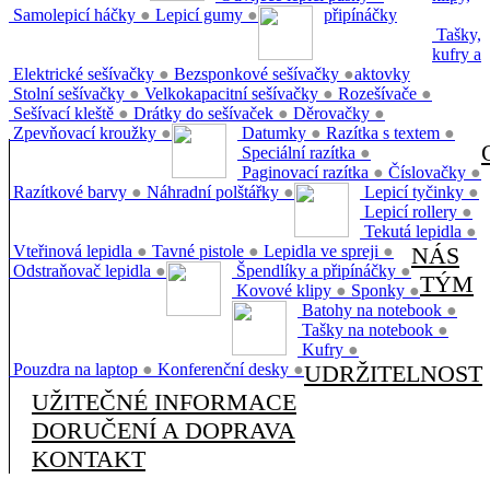
Samolepicí háčky
●
Lepicí gumy
●
připínáčky
Tašky,
kufry a
Elektrické sešívačky
●
Bezsponkové sešívačky
●
aktovky
Stolní sešívačky
●
Velkokapacitní sešívačky
●
Rozešívače
●
Sešívací kleště
●
Drátky do sešívaček
●
Děrovačky
●
Zpevňovací kroužky
●
Datumky
●
Razítka s textem
●
Speciální razítka
●
Paginovací razítka
●
Číslovačky
●
Razítkové barvy
●
Náhradní polštářky
●
Lepicí tyčinky
●
Lepicí rollery
●
Tekutá lepidla
●
Vteřinová lepidla
●
Tavné pistole
●
Lepidla ve spreji
●
NÁS
Odstraňovač lepidla
●
Špendlíky a připínáčky
●
TÝM
Kovové klipy
●
Sponky
●
Batohy na notebook
●
Tašky na notebook
●
Kufry
●
Pouzdra na laptop
●
Konferenční desky
●
UDRŽITELNOST
UŽITEČNÉ INFORMACE
DORUČENÍ A DOPRAVA
KONTAKT