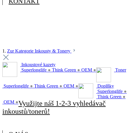
KONTAKT
1.
Zur Kategorie Inkousty & Tonery
Inkoustové kazety
Superlonglife
●
Think Green
●
OEM
●
Toner
Superlonglife
●
Think Green
●
OEM
●
Doplňky
Superlonglife
●
Think Green
●
OEM
●
Využijte náš 1-2-3 vyhledávač
inkoustů/tonerů!