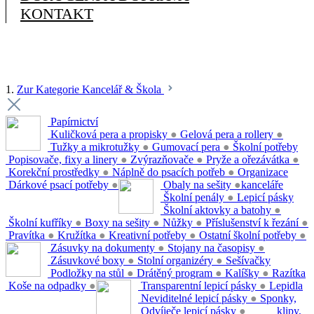
KONTAKT
1.
Zur Kategorie Kancelář & Škola
Papírnictví
Kuličková pera a propisky
●
Gelová pera a rollery
●
Tužky a mikrotužky
●
Gumovací pera
●
Školní potřeby
Popisovače, fixy a linery
●
Zvýrazňovače
●
Pryže a ořezávátka
●
Korekční prostředky
●
Náplně do psacích potřeb
●
Organizace
Dárkové psací potřeby
●
Obaly na sešity
●
kanceláře
Školní penály
●
Lepicí pásky
Školní aktovky a batohy
●
Školní kufříky
●
Boxy na sešity
●
Nůžky
●
Příslušenství k řezání
●
Pravítka
●
Kružítka
●
Kreativní potřeby
●
Ostatní školní potřeby
●
Zásuvky na dokumenty
●
Stojany na časopisy
●
Zásuvkové boxy
●
Stolní organizéry
●
Sešívačky
Podložky na stůl
●
Drátěný program
●
Kalíšky
●
Razítka
Koše na odpadky
●
Transparentní lepicí pásky
●
Lepidla
Neviditelné lepicí pásky
●
Sponky,
Odvíječe lepicí pásky
●
klipy,