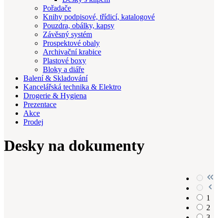
Pořadače
Knihy podpisové, třídicí, katalogové
Pouzdra, obálky, kapsy
Závěsný systém
Prospektové obaly
Archivační krabice
Plastové boxy
Bloky a diáře
Balení & Skladování
Kancelářská technika & Elektro
Drogerie & Hygiena
Prezentace
Akce
Prodej
Desky na dokumenty
1
2
3