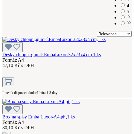
4
5
Desky chlopn.,gumič.EmbaLuxor-32x23x4 cm,1 ks
Formát: A4
47,10 Kč s DPH
Ihned k dispozici, dodací lhůta 1-3 dny
Box na spisy Emba Luxor-A4,př.,1 ks
Formát: A4
80,10 Kč s DPH