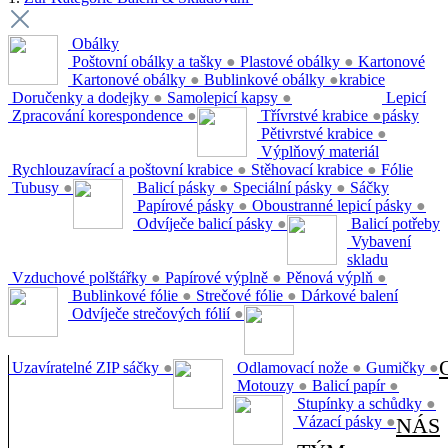
Obálky
Poštovní obálky a tašky
●
Plastové obálky
●
Kartonové
Kartonové obálky
●
Bublinkové obálky
●
krabice
Doručenky a dodejky
●
Samolepicí kapsy
●
Lepicí
Zpracování korespondence
●
Třívrstvé krabice
●
pásky
Pětivrstvé krabice
●
Výplňový materiál
Rychlouzavírací a poštovní krabice
●
Stěhovací krabice
●
Fólie
Tubusy
●
Balicí pásky
●
Speciální pásky
●
Sáčky
Papírové pásky
●
Oboustranné lepicí pásky
●
Odvíječe balicí pásky
●
Balicí potřeby
Vybavení
skladu
Vzduchové polštářky
●
Papírové výplně
●
Pěnová výplň
●
Bublinkové fólie
●
Strečové fólie
●
Dárkové balení
Odvíječe strečových fólií
●
Uzavíratelné ZIP sáčky
●
Odlamovací nože
●
Gumičky
●
Motouzy
●
Balicí papír
●
Stupínky a schůdky
●
Vázací pásky
●
NÁS