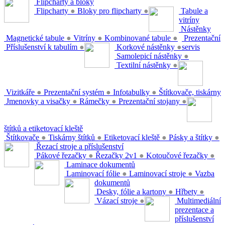
Flipcharty a bloky
Flipcharty
●
Bloky pro flipcharty
●
Tabule a
vitríny
Nástěnky
Magnetické tabule
●
Vitríny
●
Kombinované tabule
●
Prezentační
Příslušenství k tabulím
●
Korkové nástěnky
●
servis
Samolepicí nástěnky
●
Textilní nástěnky
●
Vizitkáře
●
Prezentační systém
●
Infotabulky
●
Štítkovače, tiskárny
Jmenovky a visačky
●
Rámečky
●
Prezentační stojany
●
štítků a etiketovací kleště
Štítkovače
●
Tiskárny štítků
●
Etiketovací kleště
●
Pásky a štítky
●
Řezací stroje a příslušenství
Pákové řezačky
●
Řezačky 2v1
●
Kotoučové řezačky
●
Laminace dokumentů
Laminovací fólie
●
Laminovací stroje
●
Vazba
dokumentů
Desky, fólie a kartony
●
Hřbety
●
Vázací stroje
●
Multimediální
prezentace a
příslušenství