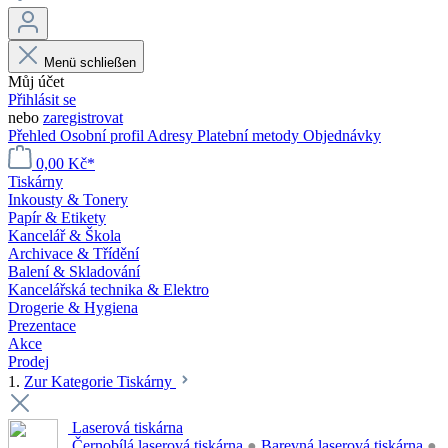
Menü schließen
Můj účet
Přihlásit se
nebo
zaregistrovat
Přehled
Osobní profil
Adresy
Platební metody
Objednávky
0,00 Kč*
Tiskárny
Inkousty & Tonery
Papír & Etikety
Kancelář & Škola
Archivace & Třídění
Balení & Skladování
Kancelářská technika & Elektro
Drogerie & Hygiena
Prezentace
Akce
Prodej
1.
Zur Kategorie Tiskárny
Laserová tiskárna
Černobílá laserová tiskárna
●
Barevná laserová tiskárna
●