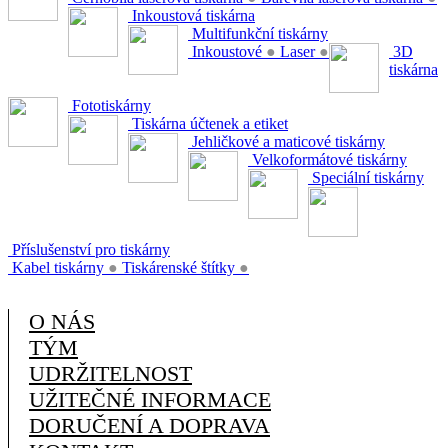
Inkoustová tiskárna
Multifunkční tiskárny
Inkoustové
●
Laser
●
3D
tiskárna
Fototiskárny
Tiskárna účtenek a etiket
Jehličkové a maticové tiskárny
Velkoformátové tiskárny
Speciální tiskárny
Příslušenství pro tiskárny
Kabel tiskárny
●
Tiskárenské štítky
●
O NÁS
TÝM
UDRŽITELNOST
UŽITEČNÉ INFORMACE
DORUČENÍ A DOPRAVA