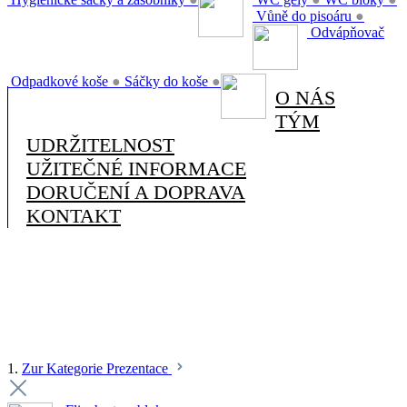
Vůně do pisoáru
●
Odvápňovač
Odpadkové koše
●
Sáčky do koše
●
O NÁS
TÝM
UDRŽITELNOST
UŽITEČNÉ INFORMACE
DORUČENÍ A DOPRAVA
KONTAKT
1.
Zur Kategorie Prezentace