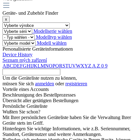
Geräte- und Zubehör Finder
x
Modellserie wählen
Modelltyp wählen
Modell wählen
Personalisierte Geräteinformationen
Device History
Seznam mých zařízení
A
B
C
D
E
F
G
H
I
J
K
L
M
N
O
P
Q
R
S
T
U
V
W
X
Y
Z
A
Z
0
9
Um die Geräteliste nutzen zu können,
müssen Sie sich
anmelden
oder
registrieren
Vorteile eines Accounts
Beschleunigung des Bestellprozesses
Übersicht aller getätigten Bestellungen
Persönliche Geräteliste
Wußten Sie schon?
Mit Ihrer persönlichen Geräteliste haben Sie die Verwaltung Ihrer
Geräte stets im Griff.
Hinterlegen Sie wichtige Informationen, wie z.B. Seriennummer,
Standort, Gerätenutzer und weitere Anmerkungen.
Befinden sich mehrere identische Geräte in Ihrem Besitz, können