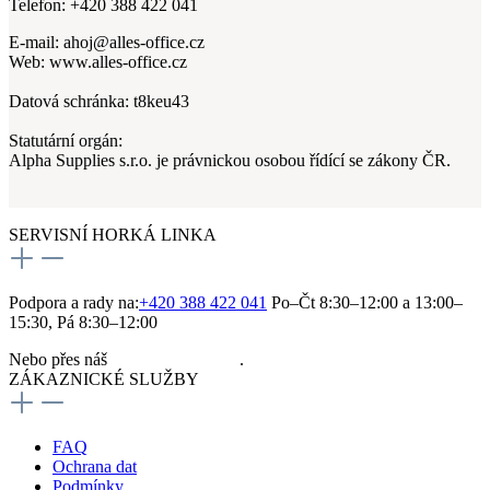
Telefon: +420 388 422 041
E-mail: ahoj@alles-office.cz
Web: www.alles-office.cz
Datová schránka: t8keu43
Statutární orgán:
Alpha Supplies s.r.o. je právnickou osobou řídící se zákony ČR.
SERVISNÍ HORKÁ LINKA
Podpora a rady na:
+420 388 422 041
Po–Čt 8:30–12:00 a 13:00–
15:30, Pá 8:30–12:00
Nebo přes náš
kontaktní formulář
.
ZÁKAZNICKÉ SLUŽBY
FAQ
Ochrana dat
Podmínky