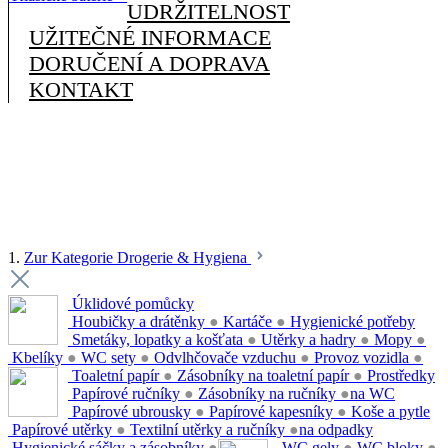
UDRŽITELNOST
UŽITEČNÉ INFORMACE
DORUČENÍ A DOPRAVA
KONTAKT
1.
Zur Kategorie Drogerie & Hygiena
Úklidové pomůcky
Houbičky a drátěnky
●
Kartáče
●
Hygienické potřeby
Smetáky, lopatky a košťata
●
Utěrky a hadry
●
Mopy
●
Kbelíky
●
WC sety
●
Odvlhčovače vzduchu
●
Provoz vozidla
●
Toaletní papír
●
Zásobníky na toaletní papír
●
Prostředky
Papírové ručníky
●
Zásobníky na ručníky
●
na WC
Papírové ubrousky
●
Papírové kapesníky
●
Koše a pytle
Papírové utěrky
●
Textilní utěrky a ručníky
●
na odpadky
Hygienické sáčky a zásobníky
●
WC gely
●
WC bloky
●