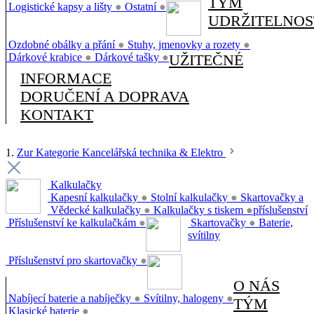
TÝM
Logistické kapsy a lišty
●
Ostatní
●
UDRŽITELNOS
Ozdobné obálky a přání
●
Stuhy, jmenovky a rozety
●
Dárkové krabice
●
Dárkové tašky
●
UŽITEČNÉ
INFORMACE
DORUČENÍ A DOPRAVA
KONTAKT
1.
Zur Kategorie Kancelářská technika & Elektro
Kalkulačky
Kapesní kalkulačky
●
Stolní kalkulačky
●
Skartovačky a
Vědecké kalkulačky
●
Kalkulačky s tiskem
●
příslušenství
Příslušenství ke kalkulačkám
●
Skartovačky
●
Baterie,
svítilny
Příslušenství pro skartovačky
●
O NÁS
Nabíjecí baterie a nabíječky
●
Svítilny, halogeny
●
TÝM
Klasické baterie
●