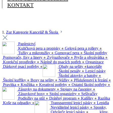
KONTAKT
1.
Zur Kategorie Kancelář & Škola
Papírnictví
Kuličková pera a propisky
●
Gelová pera a rollery
●
Tužky a mikrotužky
●
Gumovací pera
●
Školní potřeby
Popisovače, fixy a linery
●
Zvýrazňovače
●
Pryže a ořezávátka
●
Korekční prostředky
●
Náplně do psacích potřeb
●
Organizace
Dárkové psací potřeby
●
Obaly na sešity
●
kanceláře
Školní penály
●
Lepicí pásky
Školní aktovky a batohy
●
Školní kufříky
●
Boxy na sešity
●
Nůžky
●
Příslušenství k řezání
●
Pravítka
●
Kružítka
●
Kreativní potřeby
●
Ostatní školní potřeby
●
Zásuvky na dokumenty
●
Stojany na časopisy
●
Zásuvkové boxy
●
Stolní organizéry
●
Sešívačky
Podložky na stůl
●
Drátěný program
●
Kalíšky
●
Razítka
Koše na odpadky
●
Transparentní lepicí pásky
●
Lepidla
Neviditelné lepicí pásky
●
Sponky,
Odvíječe lepicí pásky
●
klipy,