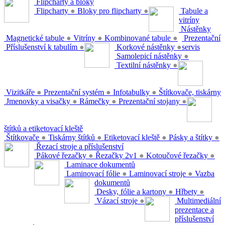
Flipcharty a bloky
Flipcharty
●
Bloky pro flipcharty
●
Tabule a
vitríny
Nástěnky
Magnetické tabule
●
Vitríny
●
Kombinované tabule
●
Prezentační
Příslušenství k tabulím
●
Korkové nástěnky
●
servis
Samolepicí nástěnky
●
Textilní nástěnky
●
Vizitkáře
●
Prezentační systém
●
Infotabulky
●
Štítkovače, tiskárny
Jmenovky a visačky
●
Rámečky
●
Prezentační stojany
●
štítků a etiketovací kleště
Štítkovače
●
Tiskárny štítků
●
Etiketovací kleště
●
Pásky a štítky
●
Řezací stroje a příslušenství
Pákové řezačky
●
Řezačky 2v1
●
Kotoučové řezačky
●
Laminace dokumentů
Laminovací fólie
●
Laminovací stroje
●
Vazba
dokumentů
Desky, fólie a kartony
●
Hřbety
●
Vázací stroje
●
Multimediální
prezentace a
příslušenství