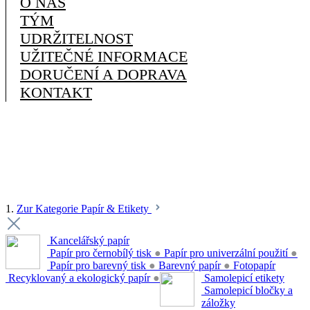
O NÁS
TÝM
UDRŽITELNOST
UŽITEČNÉ INFORMACE
DORUČENÍ A DOPRAVA
KONTAKT
1.
Zur Kategorie Papír & Etikety
Kancelářský papír
Papír pro černobílý tisk
●
Papír pro univerzální použití
●
Papír pro barevný tisk
●
Barevný papír
●
Fotopapír
Recyklovaný a ekologický papír
●
Samolepicí etikety
Samolepicí bločky a
záložky