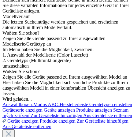
Sie diese variablen Informationen für jedes einzelne Gerät in Ihrer
Geräteliste anlegen.
Modellverlauf
Die letzten Sucheinträge werden gespeichert und erscheinen
automatisch in Ihrem Modellverlauf.
Wußten Sie schon?
Zeigen Sie alle Geräte passend zu Ihrer ausgewählten
Modellserie/Gerätetyp an
Im Menü haben Sie die Möglichkeit, zwischen:
1. Auswahl der Modellserie (Color LaserJet)
2. Gerätetyps (Multifunktiongeräte)
umzuschalten
Wußten Sie schon?
Zeigen Sie alle Geräte passend zu Ihrem ausgewählten Model an
Hier haben Sie die Möglichkeit sich sämtliche Produkte zu Ihrem
ausgewählten Modell in einer komfortablen Übersicht anzeigen zu
lassen.
Wird geladen...
Auswahlboxen-Modus
ABC-Herstellerleiste
Gerätetypen einstellen
Geräteserie anzeigen
Geräte anzeigen
Produkte anzeigen
Seznam
mých zařízení
Zur Geräteliste hinzufügen
Aus Geräteliste entfernen
Geräte anzeigen
Produkte anzeigen
Zur Geräteliste hinzufügen
Aus Geräteliste entfernen