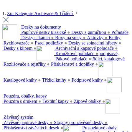
1.
Zur Kategorie Archivace & Třídění
Desky na dokumenty
Papírové desky klasické
●
Desky s gumičkou
●
Pořadače
Desky s tkanicí
●
Boxy na spisy
●
Aktovky
●
Knihy
Rychlovazače
●
Psací podložky
●
Desky se spínacími hřbety
●
Desky s klipem
●
Archivační a kapsové pořadače
●
Kroužkové pořadače
●
podpisové,
Pákové pořadače
●
třídicí, katalogové
Rozlišovače a rejstříky
●
Příslušenství a doplňky
●
Katalogové knihy
●
Třídicí knihy
●
Podpisové knihy
●
Pouzdra, obálky, kapsy
Pouzdra s drukem
●
Textilní kapsy
●
Zipové obálky
●
Závěsný systém
Závěsné papírové desky
●
Stojany pro závěsné desky
●
Příslušenství závěsných desek
●
Prospektové obaly