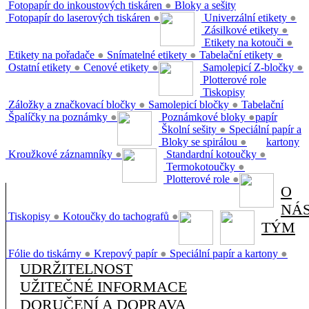
Fotopapír do inkoustových tiskáren
●
Bloky a sešity
Fotopapír do laserových tiskáren
●
Univerzální etikety
●
Zásilkové etikety
●
Etikety na kotouči
●
Etikety na pořadače
●
Snímatelné etikety
●
Tabelační etikety
●
Ostatní etikety
●
Cenové etikety
●
Samolepicí Z-bločky
●
Plotterové role
Tiskopisy
Záložky a značkovací bločky
●
Samolepicí bločky
●
Tabelační
Špalíčky na poznámky
●
Poznámkové bloky
●
papír
Školní sešity
●
Speciální papír a
Bloky se spirálou
●
kartony
Kroužkové záznamníky
●
Standardní kotoučky
●
Termokotoučky
●
Plotterové role
●
O
NÁ
Tiskopisy
●
Kotoučky do tachografů
●
TÝM
Fólie do tiskárny
●
Krepový papír
●
Speciální papír a kartony
●
UDRŽITELNOST
UŽITEČNÉ INFORMACE
DORUČENÍ A DOPRAVA