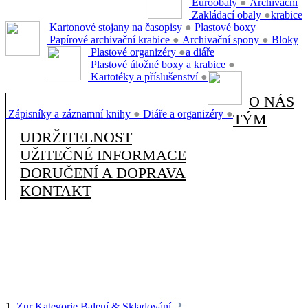
Euroobaly
●
Archivační
Zakládací obaly
●
krabice
Kartonové stojany na časopisy
●
Plastové boxy
Papírové archivační krabice
●
Archivační spony
●
Bloky
Plastové organizéry
●
a diáře
Plastové úložné boxy a krabice
●
Kartotéky a příslušenství
●
O NÁS
Zápisníky a záznamní knihy
●
Diáře a organizéry
●
TÝM
UDRŽITELNOST
UŽITEČNÉ INFORMACE
DORUČENÍ A DOPRAVA
KONTAKT
1.
Zur Kategorie Balení & Skladování