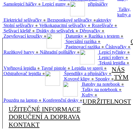
Samolepicí háčky
●
Lepicí gumy
●
připínáčky
Tašky,
kufry a
Elektrické sešívačky
●
Bezsponkové sešívačky
●
aktovky
Stolní sešívačky
●
Velkokapacitní sešívačky
●
Rozešívače
●
Sešívací kleště
●
Drátky do sešívaček
●
Děrovačky
●
Zpevňovací kroužky
●
Datumky
●
Razítka s textem
●
Speciální razítka
●
Paginovací razítka
●
Číslovačky
●
Razítkové barvy
●
Náhradní polštářky
●
Lepicí tyčinky
●
Lepicí rollery
●
Tekutá lepidla
●
Vteřinová lepidla
●
Tavné pistole
●
Lepidla ve spreji
●
NÁS
Odstraňovač lepidla
●
Špendlíky a připínáčky
●
TÝM
Kovové klipy
●
Sponky
●
Batohy na notebook
●
Tašky na notebook
●
Kufry
●
Pouzdra na laptop
●
Konferenční desky
●
UDRŽITELNOST
UŽITEČNÉ INFORMACE
DORUČENÍ A DOPRAVA
KONTAKT