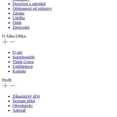
Doručení a odeslání
Odstoupení od smlouvy
Záruka
Udržba
Otisk
Zpravodaj
O Alles Office
O nás
Superlonglife
Think Green
Udržitelnost
Kontakt
Profil
Zákaznický účet
Seznam přání
Objednávky
Adresář