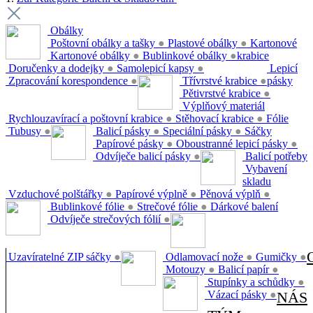
Obálky
Poštovní obálky a tašky
●
Plastové obálky
●
Kartonové
Kartonové obálky
●
Bublinkové obálky
●
krabice
Doručenky a dodejky
●
Samolepicí kapsy
●
Lepicí
Zpracování korespondence
●
Třívrstvé krabice
●
pásky
Pětivrstvé krabice
●
Výplňový materiál
Rychlouzavírací a poštovní krabice
●
Stěhovací krabice
●
Fólie
Tubusy
●
Balicí pásky
●
Speciální pásky
●
Sáčky
Papírové pásky
●
Oboustranné lepicí pásky
●
Odvíječe balicí pásky
●
Balicí potřeby
Vybavení
skladu
Vzduchové polštářky
●
Papírové výplně
●
Pěnová výplň
●
Bublinkové fólie
●
Strečové fólie
●
Dárkové balení
Odvíječe strečových fólií
●
Uzavíratelné ZIP sáčky
●
Odlamovací nože
●
Gumičky
●
Motouzy
●
Balicí papír
●
Stupínky a schůdky
●
Vázací pásky
●
NÁS