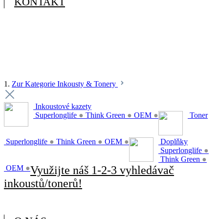
KONTAKT
1.
Zur Kategorie Inkousty & Tonery
Inkoustové kazety
Superlonglife
●
Think Green
●
OEM
●
Toner
Superlonglife
●
Think Green
●
OEM
●
Doplňky
Superlonglife
●
Think Green
●
OEM
●
Využijte náš 1-2-3 vyhledávač
inkoustů/tonerů!