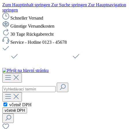
Zum Hauptinhalt springen
Zur Suche springen
Zur Hauptnavigation
springen
Schneller Versand
Günstige Versandkosten
30 Tage Rückgaberecht
Service - Hotline 0123 - 45678
Doprava zdarma od 1199 Kč bez DPH
Zabezpečené připojení SSL
Rychlé doručení
Podpora
Udržitelnost
Pracovní místa
včetně DPH
včetně DPH