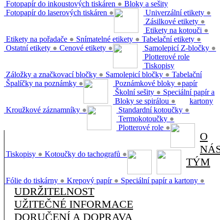
Fotopapír do inkoustových tiskáren
●
Bloky a sešity
Fotopapír do laserových tiskáren
●
Univerzální etikety
●
Zásilkové etikety
●
Etikety na kotouči
●
Etikety na pořadače
●
Snímatelné etikety
●
Tabelační etikety
●
Ostatní etikety
●
Cenové etikety
●
Samolepicí Z-bločky
●
Plotterové role
Tiskopisy
Záložky a značkovací bločky
●
Samolepicí bločky
●
Tabelační
Špalíčky na poznámky
●
Poznámkové bloky
●
papír
Školní sešity
●
Speciální papír a
Bloky se spirálou
●
kartony
Kroužkové záznamníky
●
Standardní kotoučky
●
Termokotoučky
●
Plotterové role
●
O
NÁ
Tiskopisy
●
Kotoučky do tachografů
●
TÝM
Fólie do tiskárny
●
Krepový papír
●
Speciální papír a kartony
●
UDRŽITELNOST
UŽITEČNÉ INFORMACE
DORUČENÍ A DOPRAVA