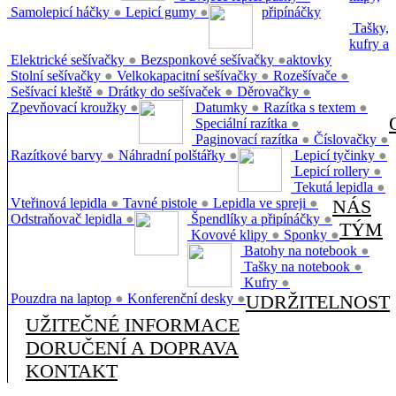
Samolepicí háčky
●
Lepicí gumy
●
připínáčky
Tašky,
kufry a
Elektrické sešívačky
●
Bezsponkové sešívačky
●
aktovky
Stolní sešívačky
●
Velkokapacitní sešívačky
●
Rozešívače
●
Sešívací kleště
●
Drátky do sešívaček
●
Děrovačky
●
Zpevňovací kroužky
●
Datumky
●
Razítka s textem
●
Speciální razítka
●
Paginovací razítka
●
Číslovačky
●
Razítkové barvy
●
Náhradní polštářky
●
Lepicí tyčinky
●
Lepicí rollery
●
Tekutá lepidla
●
Vteřinová lepidla
●
Tavné pistole
●
Lepidla ve spreji
●
NÁS
Odstraňovač lepidla
●
Špendlíky a připínáčky
●
TÝM
Kovové klipy
●
Sponky
●
Batohy na notebook
●
Tašky na notebook
●
Kufry
●
Pouzdra na laptop
●
Konferenční desky
●
UDRŽITELNOST
UŽITEČNÉ INFORMACE
DORUČENÍ A DOPRAVA
KONTAKT