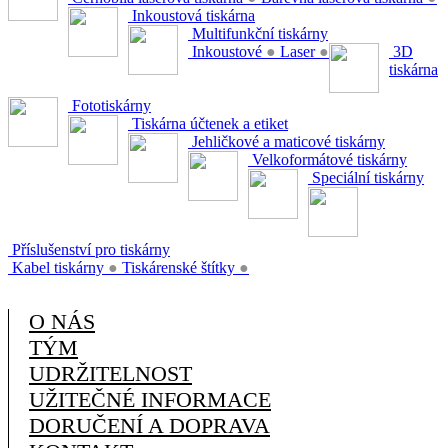
Inkoustová tiskárna
Multifunkční tiskárny
Inkoustové
●
Laser
●
3D
tiskárna
Fototiskárny
Tiskárna účtenek a etiket
Jehličkové a maticové tiskárny
Velkoformátové tiskárny
Speciální tiskárny
Příslušenství pro tiskárny
Kabel tiskárny
●
Tiskárenské štítky
●
O NÁS
TÝM
UDRŽITELNOST
UŽITEČNÉ INFORMACE
DORUČENÍ A DOPRAVA