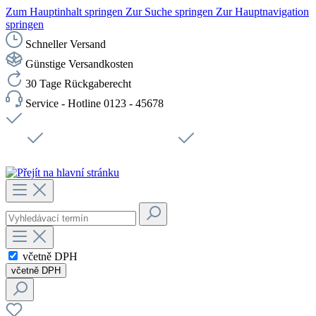
Zum Hauptinhalt springen
Zur Suche springen
Zur Hauptnavigation
springen
Schneller Versand
Günstige Versandkosten
30 Tage Rückgaberecht
Service - Hotline 0123 - 45678
Doprava zdarma od 1199 Kč bez DPH
Zabezpečené připojení SSL
Rychlé doručení
Podpora
Udržitelnost
Pracovní místa
včetně DPH
včetně DPH