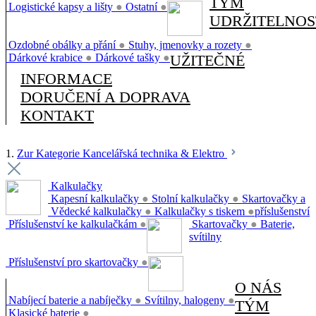
TÝM
Logistické kapsy a lišty
●
Ostatní
●
UDRŽITELNOS
Ozdobné obálky a přání
●
Stuhy, jmenovky a rozety
●
Dárkové krabice
●
Dárkové tašky
●
UŽITEČNÉ
INFORMACE
DORUČENÍ A DOPRAVA
KONTAKT
1.
Zur Kategorie Kancelářská technika & Elektro
Kalkulačky
Kapesní kalkulačky
●
Stolní kalkulačky
●
Skartovačky a
Vědecké kalkulačky
●
Kalkulačky s tiskem
●
příslušenství
Příslušenství ke kalkulačkám
●
Skartovačky
●
Baterie,
svítilny
Příslušenství pro skartovačky
●
O NÁS
Nabíjecí baterie a nabíječky
●
Svítilny, halogeny
●
TÝM
Klasické baterie
●