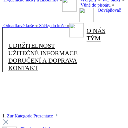
Vůně do pisoáru
●
Odvápňovač
Odpadkové koše
●
Sáčky do koše
●
O NÁS
TÝM
UDRŽITELNOST
UŽITEČNÉ INFORMACE
DORUČENÍ A DOPRAVA
KONTAKT
1.
Zur Kategorie Prezentace