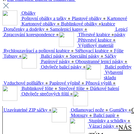
Obálky
Poštovní obálky a tašky
●
Plastové obálky
●
Kartonové
Kartonové obálky
●
Bublinkové obálky
●
krabice
Doručenky a dodejky
●
Samolepicí kapsy
●
Lepicí
Zpracování korespondence
●
Třívrstvé krabice
●
pásky
Pětivrstvé krabice
●
Výplňový materiál
Rychlouzavírací a poštovní krabice
●
Stěhovací krabice
●
Fólie
Tubusy
●
Balicí pásky
●
Speciální pásky
●
Sáčky
Papírové pásky
●
Oboustranné lepicí pásky
●
Odvíječe balicí pásky
●
Balicí potřeby
Vybavení
skladu
Vzduchové polštářky
●
Papírové výplně
●
Pěnová výplň
●
Bublinkové fólie
●
Strečové fólie
●
Dárkové balení
Odvíječe strečových fólií
●
Uzavíratelné ZIP sáčky
●
Odlamovací nože
●
Gumičky
●
Motouzy
●
Balicí papír
●
Stupínky a schůdky
●
Vázací pásky
●
NÁS