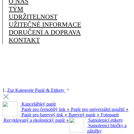
O NÁS
TÝM
UDRŽITELNOST
UŽITEČNÉ INFORMACE
DORUČENÍ A DOPRAVA
KONTAKT
1.
Zur Kategorie Papír & Etikety
Kancelářský papír
Papír pro černobílý tisk
●
Papír pro univerzální použití
●
Papír pro barevný tisk
●
Barevný papír
●
Fotopapír
Recyklovaný a ekologický papír
●
Samolepicí etikety
Samolepicí bločky a
záložky