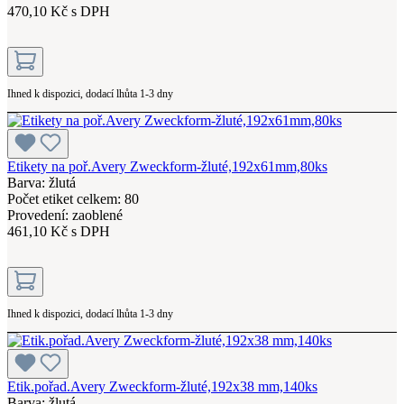
470,10 Kč s DPH
Ihned k dispozici, dodací lhůta 1-3 dny
Etikety na poř.Avery Zweckform-žluté,192x61mm,80ks
Barva: žlutá
Počet etiket celkem: 80
Provedení: zaoblené
461,10 Kč s DPH
Ihned k dispozici, dodací lhůta 1-3 dny
Etik.pořad.Avery Zweckform-žluté,192x38 mm,140ks
Barva: žlutá