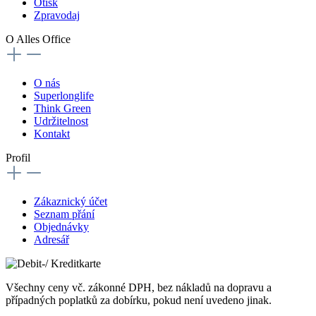
Otisk
Zpravodaj
O Alles Office
O nás
Superlonglife
Think Green
Udržitelnost
Kontakt
Profil
Zákaznický účet
Seznam přání
Objednávky
Adresář
Všechny ceny vč. zákonné DPH, bez nákladů na dopravu a
případných poplatků za dobírku, pokud není uvedeno jinak.