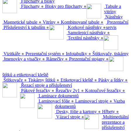
Flipcharty a bloky
Flipcharty
●
Bloky pro flipcharty
●
Tabule a
vitríny
Nástěnky
Magnetické tabule
●
Vitríny
●
Kombinované tabule
●
Prezentační
Příslušenství k tabulím
●
Korkové nástěnky
●
servis
Samolepicí nástěnky
●
Textilní nástěnky
●
Vizitkáře
●
Prezentační systém
●
Infotabulky
●
Štítkovače, tiskárny
Jmenovky a visačky
●
Rámečky
●
Prezentační stojany
●
štítků a etiketovací kleště
Štítkovače
●
Tiskárny štítků
●
Etiketovací kleště
●
Pásky a štítky
●
Řezací stroje a příslušenství
Pákové řezačky
●
Řezačky 2v1
●
Kotoučové řezačky
●
Laminace dokumentů
Laminovací fólie
●
Laminovací stroje
●
Vazba
dokumentů
Desky, fólie a kartony
●
Hřbety
●
Vázací stroje
●
Multimediální
prezentace a
příslušenství