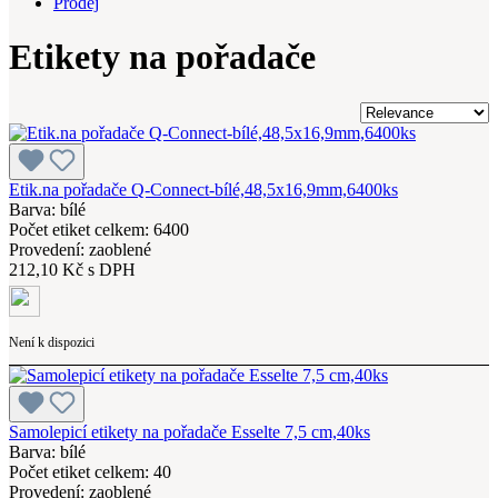
Prodej
Etikety na pořadače
Etik.na pořadače Q-Connect-bílé,48,5x16,9mm,6400ks
Barva: bílé
Počet etiket celkem: 6400
Provedení: zaoblené
212,10 Kč s DPH
Není k dispozici
Samolepicí etikety na pořadače Esselte 7,5 cm,40ks
Barva: bílé
Počet etiket celkem: 40
Provedení: zaoblené