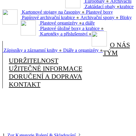
Euroobaly
●
Archivační
Zakládací obaly
●
krabice
Kartonové stojany na časopisy
●
Plastové boxy
Papírové archivační krabice
●
Archivační spony
●
Bloky
Plastové organizéry
●
a diáře
Plastové úložné boxy a krabice
●
Kartotéky a příslušenství
●
O NÁS
Zápisníky a záznamní knihy
●
Diáře a organizéry
●
TÝM
UDRŽITELNOST
UŽITEČNÉ INFORMACE
DORUČENÍ A DOPRAVA
KONTAKT
1.
Zur Kategorie Balení & Skladování