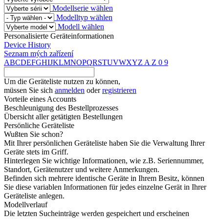
Modellserie wählen
Modelltyp wählen
Modell wählen
Personalisierte Geräteinformationen
Device History
Seznam mých zařízení
A
B
C
D
E
F
G
H
I
J
K
L
M
N
O
P
Q
R
S
T
U
V
W
X
Y
Z
A
Z
0
9
Um die Geräteliste nutzen zu können,
müssen Sie sich
anmelden
oder
registrieren
Vorteile eines Accounts
Beschleunigung des Bestellprozesses
Übersicht aller getätigten Bestellungen
Persönliche Geräteliste
Wußten Sie schon?
Mit Ihrer persönlichen Geräteliste haben Sie die Verwaltung Ihrer
Geräte stets im Griff.
Hinterlegen Sie wichtige Informationen, wie z.B. Seriennummer,
Standort, Gerätenutzer und weitere Anmerkungen.
Befinden sich mehrere identische Geräte in Ihrem Besitz, können
Sie diese variablen Informationen für jedes einzelne Gerät in Ihrer
Geräteliste anlegen.
Modellverlauf
Die letzten Sucheinträge werden gespeichert und erscheinen