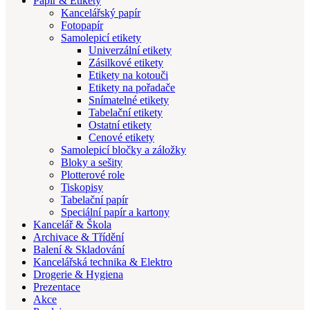
Papír & Etikety
Kancelářský papír
Fotopapír
Samolepicí etikety
Univerzální etikety
Zásilkové etikety
Etikety na kotouči
Etikety na pořadače
Snímatelné etikety
Tabelační etikety
Ostatní etikety
Cenové etikety
Samolepicí bločky a záložky
Bloky a sešity
Plotterové role
Tiskopisy
Tabelační papír
Speciální papír a kartony
Kancelář & Škola
Archivace & Třídění
Balení & Skladování
Kancelářská technika & Elektro
Drogerie & Hygiena
Prezentace
Akce