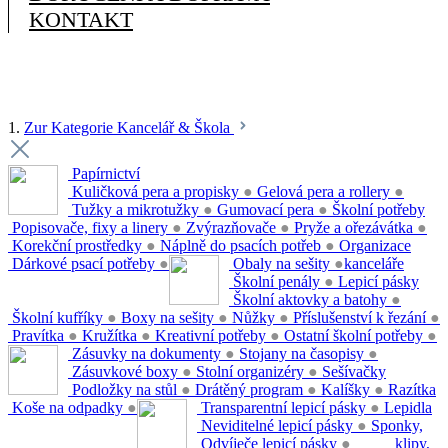
KONTAKT
1.
Zur Kategorie Kancelář & Škola
Papírnictví
Kuličková pera a propisky
●
Gelová pera a rollery
●
Tužky a mikrotužky
●
Gumovací pera
●
Školní potřeby
Popisovače, fixy a linery
●
Zvýrazňovače
●
Pryže a ořezávátka
●
Korekční prostředky
●
Náplně do psacích potřeb
●
Organizace
Dárkové psací potřeby
●
Obaly na sešity
●
kanceláře
Školní penály
●
Lepicí pásky
Školní aktovky a batohy
●
Školní kufříky
●
Boxy na sešity
●
Nůžky
●
Příslušenství k řezání
●
Pravítka
●
Kružítka
●
Kreativní potřeby
●
Ostatní školní potřeby
●
Zásuvky na dokumenty
●
Stojany na časopisy
●
Zásuvkové boxy
●
Stolní organizéry
●
Sešívačky
Podložky na stůl
●
Drátěný program
●
Kalíšky
●
Razítka
Koše na odpadky
●
Transparentní lepicí pásky
●
Lepidla
Neviditelné lepicí pásky
●
Sponky,
Odvíječe lepicí pásky
●
klipy,