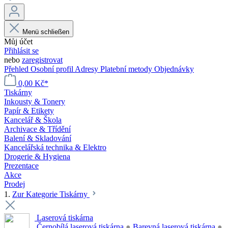
Menü schließen
Můj účet
Přihlásit se
nebo
zaregistrovat
Přehled
Osobní profil
Adresy
Platební metody
Objednávky
0,00 Kč*
Tiskárny
Inkousty & Tonery
Papír & Etikety
Kancelář & Škola
Archivace & Třídění
Balení & Skladování
Kancelářská technika & Elektro
Drogerie & Hygiena
Prezentace
Akce
Prodej
1.
Zur Kategorie Tiskárny
Laserová tiskárna
Černobílá laserová tiskárna
●
Barevná laserová tiskárna
●