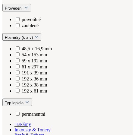
Provedení
pravoúhlé
zaoblené
Rozměry (š x v)
48,5 x 16,9 mm
54 x 153 mm
59 x 192 mm
61 x 297 mm
191 x 39 mm
192 x 36 mm
192 x 38 mm
192 x 61 mm
Typ lepidla
permanentní
Tiskárny
Inkousty & Tonery