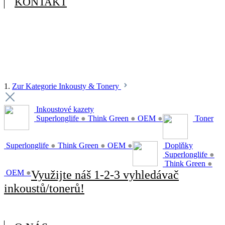
KONTAKT
1.
Zur Kategorie Inkousty & Tonery
Inkoustové kazety
Superlonglife
●
Think Green
●
OEM
●
Toner
Superlonglife
●
Think Green
●
OEM
●
Doplňky
Superlonglife
●
Think Green
●
OEM
●
Využijte náš 1-2-3 vyhledávač
inkoustů/tonerů!