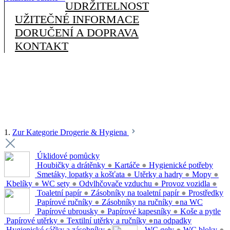
UDRŽITELNOST
UŽITEČNÉ INFORMACE
DORUČENÍ A DOPRAVA
KONTAKT
1.
Zur Kategorie Drogerie & Hygiena
Úklidové pomůcky
Houbičky a drátěnky
●
Kartáče
●
Hygienické potřeby
Smetáky, lopatky a košťata
●
Utěrky a hadry
●
Mopy
●
Kbelíky
●
WC sety
●
Odvlhčovače vzduchu
●
Provoz vozidla
●
Toaletní papír
●
Zásobníky na toaletní papír
●
Prostředky
Papírové ručníky
●
Zásobníky na ručníky
●
na WC
Papírové ubrousky
●
Papírové kapesníky
●
Koše a pytle
Papírové utěrky
●
Textilní utěrky a ručníky
●
na odpadky
Hygienické sáčky a zásobníky
●
WC gely
●
WC bloky
●