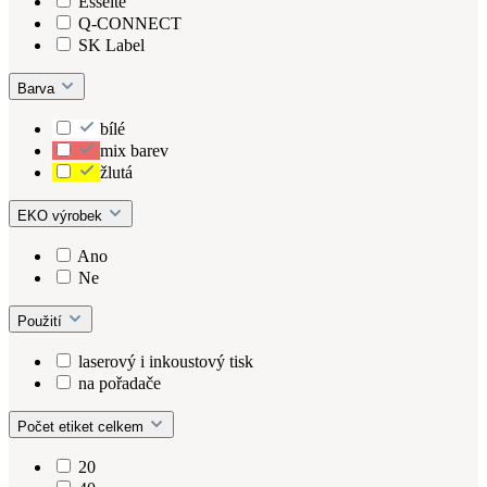
Esselte
Q-CONNECT
SK Label
Barva
bílé
mix barev
žlutá
EKO výrobek
Ano
Ne
Použití
laserový i inkoustový tisk
na pořadače
Počet etiket celkem
20