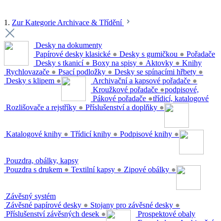
1.
Zur Kategorie Archivace & Třídění
Desky na dokumenty
Papírové desky klasické
●
Desky s gumičkou
●
Pořadače
Desky s tkanicí
●
Boxy na spisy
●
Aktovky
●
Knihy
Rychlovazače
●
Psací podložky
●
Desky se spínacími hřbety
●
Desky s klipem
●
Archivační a kapsové pořadače
●
Kroužkové pořadače
●
podpisové,
Pákové pořadače
●
třídicí, katalogové
Rozlišovače a rejstříky
●
Příslušenství a doplňky
●
Katalogové knihy
●
Třídicí knihy
●
Podpisové knihy
●
Pouzdra, obálky, kapsy
Pouzdra s drukem
●
Textilní kapsy
●
Zipové obálky
●
Závěsný systém
Závěsné papírové desky
●
Stojany pro závěsné desky
●
Příslušenství závěsných desek
●
Prospektové obaly