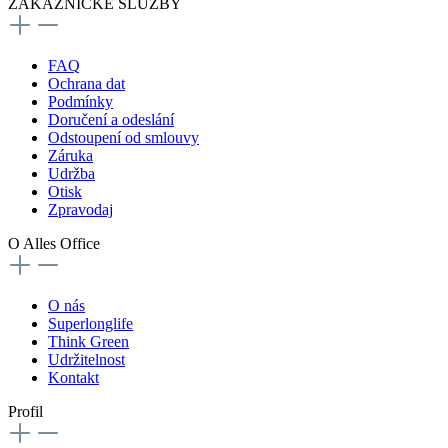
ZÁKAZNICKÉ SLUŽBY
FAQ
Ochrana dat
Podmínky
Doručení a odeslání
Odstoupení od smlouvy
Záruka
Udržba
Otisk
Zpravodaj
O Alles Office
O nás
Superlonglife
Think Green
Udržitelnost
Kontakt
Profil