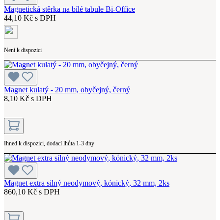
Magnetická stěrka na bílé tabule Bi-Office
44,10 Kč s DPH
Není k dispozici
Magnet kulatý - 20 mm, obyčejný, černý
8,10 Kč s DPH
Ihned k dispozici, dodací lhůta 1-3 dny
Magnet extra silný neodymový, kónický, 32 mm, 2ks
860,10 Kč s DPH