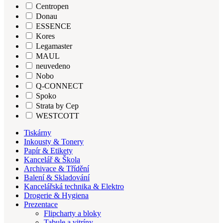
Centropen
Donau
ESSENCE
Kores
Legamaster
MAUL
neuvedeno
Nobo
Q-CONNECT
Spoko
Strata by Cep
WESTCOTT
Tiskárny
Inkousty & Tonery
Papír & Etikety
Kancelář & Škola
Archivace & Třídění
Balení & Skladování
Kancelářská technika & Elektro
Drogerie & Hygiena
Prezentace
Flipcharty a bloky
Tabule a vitríny