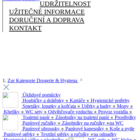
UDRŽITELNOST
UŽITEČNÉ INFORMACE
DORUČENÍ A DOPRAVA
KONTAKT
1.
Zur Kategorie Drogerie & Hygiena
Úklidové pomůcky
Houbičky a drátěnky
●
Kartáče
●
Hygienické potřeby
Smetáky, lopatky a košťata
●
Utěrky a hadry
●
Mopy
●
Kbelíky
●
WC sety
●
Odvlhčovače vzduchu
●
Provoz vozidla
●
Toaletní papír
●
Zásobníky na toaletní papír
●
Prostředky
Papírové ručníky
●
Zásobníky na ručníky
●
na WC
Papírové ubrousky
●
Papírové kapesníky
●
Koše a pytle
Papírové utěrky
●
Textilní utěrky a ručníky
●
na odpadky
Hygienické sáčky a zásobníky
●
WC gely
●
WC bloky
●