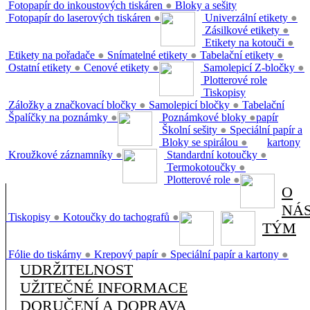
Fotopapír do inkoustových tiskáren
●
Bloky a sešity
Fotopapír do laserových tiskáren
●
Univerzální etikety
●
Zásilkové etikety
●
Etikety na kotouči
●
Etikety na pořadače
●
Snímatelné etikety
●
Tabelační etikety
●
Ostatní etikety
●
Cenové etikety
●
Samolepicí Z-bločky
●
Plotterové role
Tiskopisy
Záložky a značkovací bločky
●
Samolepicí bločky
●
Tabelační
Špalíčky na poznámky
●
Poznámkové bloky
●
papír
Školní sešity
●
Speciální papír a
Bloky se spirálou
●
kartony
Kroužkové záznamníky
●
Standardní kotoučky
●
Termokotoučky
●
Plotterové role
●
O
NÁ
Tiskopisy
●
Kotoučky do tachografů
●
TÝM
Fólie do tiskárny
●
Krepový papír
●
Speciální papír a kartony
●
UDRŽITELNOST
UŽITEČNÉ INFORMACE
DORUČENÍ A DOPRAVA