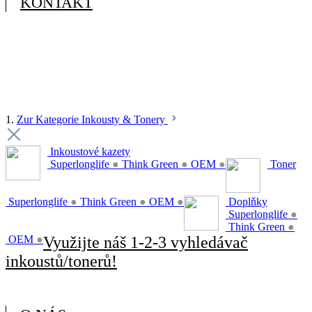
KONTAKT
1.
Zur Kategorie Inkousty & Tonery
Inkoustové kazety
Superlonglife
●
Think Green
●
OEM
●
Toner
Superlonglife
●
Think Green
●
OEM
●
Doplňky
Superlonglife
●
Think Green
●
OEM
●
Využijte náš 1-2-3 vyhledávač
inkoustů/tonerů!