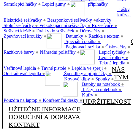
Samolepicí háčky
●
Lepicí gumy
●
připínáčky
Tašky,
kufry a
Elektrické sešívačky
●
Bezsponkové sešívačky
●
aktovky
Stolní sešívačky
●
Velkokapacitní sešívačky
●
Rozešívače
●
Sešívací kleště
●
Drátky do sešívaček
●
Děrovačky
●
Zpevňovací kroužky
●
Datumky
●
Razítka s textem
●
Speciální razítka
●
Paginovací razítka
●
Číslovačky
●
Razítkové barvy
●
Náhradní polštářky
●
Lepicí tyčinky
●
Lepicí rollery
●
Tekutá lepidla
●
Vteřinová lepidla
●
Tavné pistole
●
Lepidla ve spreji
●
NÁS
Odstraňovač lepidla
●
Špendlíky a připínáčky
●
TÝM
Kovové klipy
●
Sponky
●
Batohy na notebook
●
Tašky na notebook
●
Kufry
●
Pouzdra na laptop
●
Konferenční desky
●
UDRŽITELNOST
UŽITEČNÉ INFORMACE
DORUČENÍ A DOPRAVA
KONTAKT