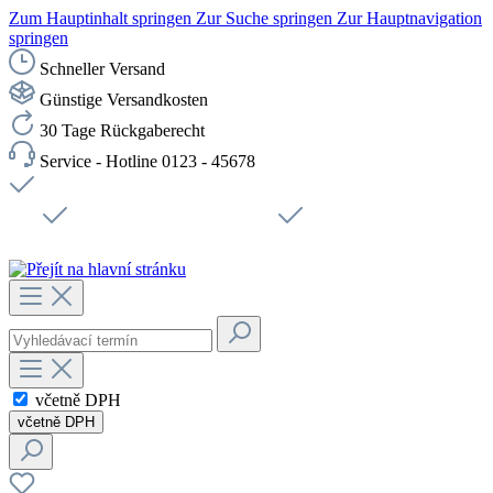
Zum Hauptinhalt springen
Zur Suche springen
Zur Hauptnavigation
springen
Schneller Versand
Günstige Versandkosten
30 Tage Rückgaberecht
Service - Hotline 0123 - 45678
Doprava zdarma od 1199 Kč bez DPH
Zabezpečené připojení SSL
Rychlé doručení
Podpora
Udržitelnost
Pracovní místa
včetně DPH
včetně DPH