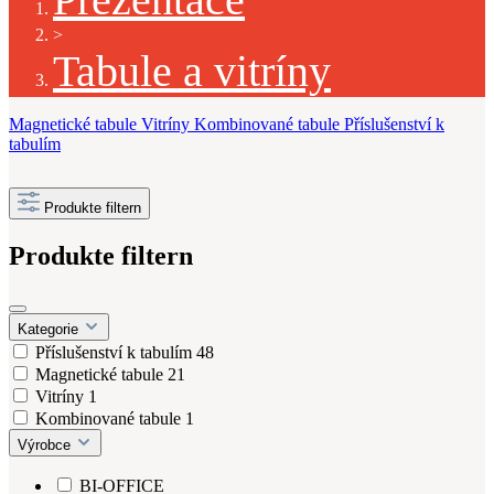
>
Tabule a vitríny
Magnetické tabule
Vitríny
Kombinované tabule
Příslušenství k
tabulím
Produkte filtern
Produkte filtern
Kategorie
Příslušenství k tabulím
48
Magnetické tabule
21
Vitríny
1
Kombinované tabule
1
Výrobce
BI-OFFICE