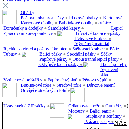
Obálky
Poštovní obálky a tašky
●
Plastové obálky
●
Kartonové
Kartonové obálky
●
Bublinkové obálky
●
krabice
Doručenky a dodejky
●
Samolepicí kapsy
●
Lepicí
Zpracování korespondence
●
Třívrstvé krabice
●
pásky
Pětivrstvé krabice
●
Výplňový materiál
Rychlouzavírací a poštovní krabice
●
Stěhovací krabice
●
Fólie
Tubusy
●
Balicí pásky
●
Speciální pásky
●
Sáčky
Papírové pásky
●
Oboustranné lepicí pásky
●
Odvíječe balicí pásky
●
Balicí potřeby
Vybavení
skladu
Vzduchové polštářky
●
Papírové výplně
●
Pěnová výplň
●
Bublinkové fólie
●
Strečové fólie
●
Dárkové balení
Odvíječe strečových fólií
●
Uzavíratelné ZIP sáčky
●
Odlamovací nože
●
Gumičky
●
Motouzy
●
Balicí papír
●
Stupínky a schůdky
●
Vázací pásky
●
NÁS