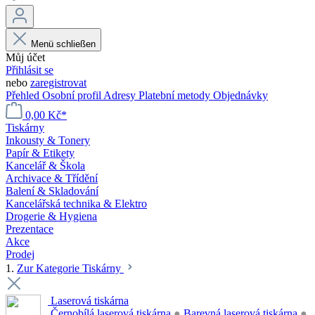
Menü schließen
Můj účet
Přihlásit se
nebo
zaregistrovat
Přehled
Osobní profil
Adresy
Platební metody
Objednávky
0,00 Kč*
Tiskárny
Inkousty & Tonery
Papír & Etikety
Kancelář & Škola
Archivace & Třídění
Balení & Skladování
Kancelářská technika & Elektro
Drogerie & Hygiena
Prezentace
Akce
Prodej
1.
Zur Kategorie Tiskárny
Laserová tiskárna
Černobílá laserová tiskárna
●
Barevná laserová tiskárna
●