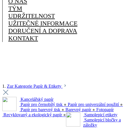
O NÁS
TÝM
UDRŽITELNOST
UŽITEČNÉ INFORMACE
DORUČENÍ A DOPRAVA
KONTAKT
1.
Zur Kategorie Papír & Etikety
Kancelářský papír
Papír pro černobílý tisk
●
Papír pro univerzální použití
●
Papír pro barevný tisk
●
Barevný papír
●
Fotopapír
Recyklovaný a ekologický papír
●
Samolepicí etikety
Samolepicí bločky a
záložky