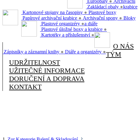
Euroobaly
●
Archivační
Zakládací obaly
●
krabice
Kartonové stojany na časopisy
●
Plastové boxy
Papírové archivační krabice
●
Archivační spony
●
Bloky
Plastové organizéry
●
a diáře
Plastové úložné boxy a krabice
●
Kartotéky a příslušenství
●
O NÁS
Zápisníky a záznamní knihy
●
Diáře a organizéry
●
TÝM
UDRŽITELNOST
UŽITEČNÉ INFORMACE
DORUČENÍ A DOPRAVA
KONTAKT
1.
Zur Kategorie Balení & Skladování