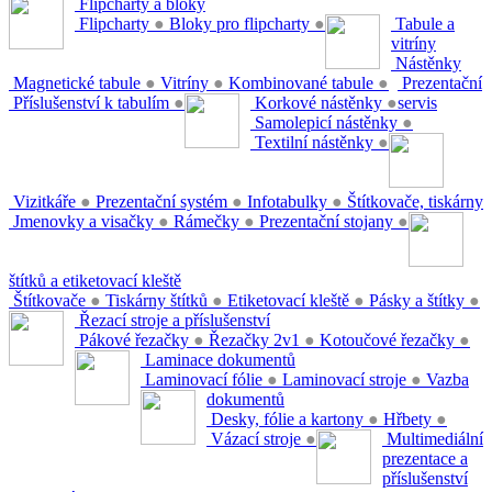
Flipcharty a bloky
Flipcharty
●
Bloky pro flipcharty
●
Tabule a
vitríny
Nástěnky
Magnetické tabule
●
Vitríny
●
Kombinované tabule
●
Prezentační
Příslušenství k tabulím
●
Korkové nástěnky
●
servis
Samolepicí nástěnky
●
Textilní nástěnky
●
Vizitkáře
●
Prezentační systém
●
Infotabulky
●
Štítkovače, tiskárny
Jmenovky a visačky
●
Rámečky
●
Prezentační stojany
●
štítků a etiketovací kleště
Štítkovače
●
Tiskárny štítků
●
Etiketovací kleště
●
Pásky a štítky
●
Řezací stroje a příslušenství
Pákové řezačky
●
Řezačky 2v1
●
Kotoučové řezačky
●
Laminace dokumentů
Laminovací fólie
●
Laminovací stroje
●
Vazba
dokumentů
Desky, fólie a kartony
●
Hřbety
●
Vázací stroje
●
Multimediální
prezentace a
příslušenství