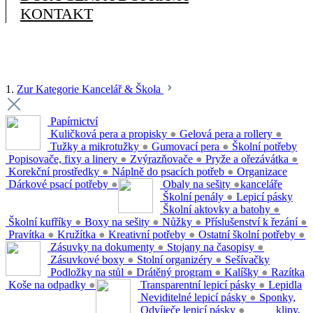
KONTAKT
1.
Zur Kategorie Kancelář & Škola
Papírnictví
Kuličková pera a propisky
●
Gelová pera a rollery
●
Tužky a mikrotužky
●
Gumovací pera
●
Školní potřeby
Popisovače, fixy a linery
●
Zvýrazňovače
●
Pryže a ořezávátka
●
Korekční prostředky
●
Náplně do psacích potřeb
●
Organizace
Dárkové psací potřeby
●
Obaly na sešity
●
kanceláře
Školní penály
●
Lepicí pásky
Školní aktovky a batohy
●
Školní kufříky
●
Boxy na sešity
●
Nůžky
●
Příslušenství k řezání
●
Pravítka
●
Kružítka
●
Kreativní potřeby
●
Ostatní školní potřeby
●
Zásuvky na dokumenty
●
Stojany na časopisy
●
Zásuvkové boxy
●
Stolní organizéry
●
Sešívačky
Podložky na stůl
●
Drátěný program
●
Kalíšky
●
Razítka
Koše na odpadky
●
Transparentní lepicí pásky
●
Lepidla
Neviditelné lepicí pásky
●
Sponky,
Odvíječe lepicí pásky
●
klipy,