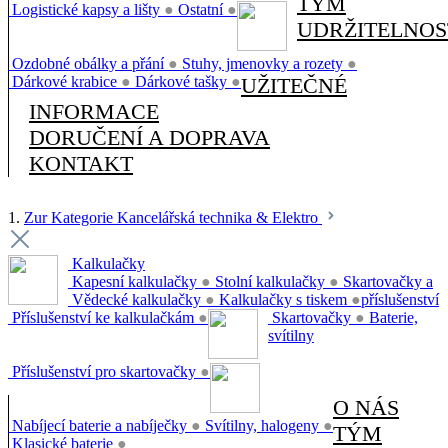
TÝM
Logistické kapsy a lišty
●
Ostatní
●
UDRŽITELNOS
Ozdobné obálky a přání
●
Stuhy, jmenovky a rozety
●
Dárkové krabice
●
Dárkové tašky
●
UŽITEČNÉ
INFORMACE
DORUČENÍ A DOPRAVA
KONTAKT
1.
Zur Kategorie Kancelářská technika & Elektro
Kalkulačky
Kapesní kalkulačky
●
Stolní kalkulačky
●
Skartovačky a
Vědecké kalkulačky
●
Kalkulačky s tiskem
●
příslušenství
Příslušenství ke kalkulačkám
●
Skartovačky
●
Baterie,
svítilny
Příslušenství pro skartovačky
●
O NÁS
Nabíjecí baterie a nabíječky
●
Svítilny, halogeny
●
TÝM
Klasické baterie
●