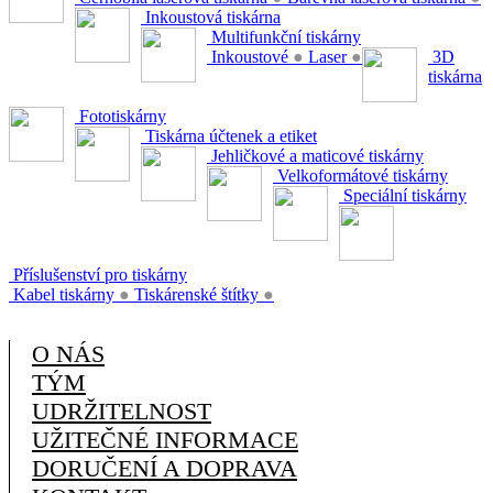
Inkoustová tiskárna
Multifunkční tiskárny
Inkoustové
●
Laser
●
3D
tiskárna
Fototiskárny
Tiskárna účtenek a etiket
Jehličkové a maticové tiskárny
Velkoformátové tiskárny
Speciální tiskárny
Příslušenství pro tiskárny
Kabel tiskárny
●
Tiskárenské štítky
●
O NÁS
TÝM
UDRŽITELNOST
UŽITEČNÉ INFORMACE
DORUČENÍ A DOPRAVA