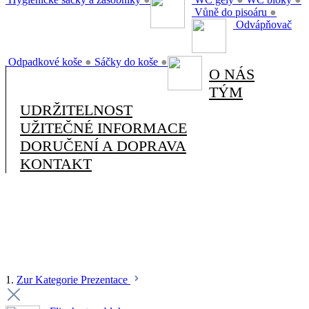
Vůně do pisoáru
●
Odvápňovač
Odpadkové koše
●
Sáčky do koše
●
O NÁS
TÝM
UDRŽITELNOST
UŽITEČNÉ INFORMACE
DORUČENÍ A DOPRAVA
KONTAKT
1.
Zur Kategorie Prezentace