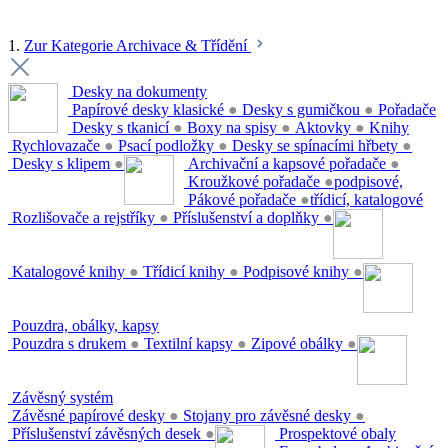
1.
Zur Kategorie Archivace & Třídění
Desky na dokumenty
Papírové desky klasické
●
Desky s gumičkou
●
Pořadače
Desky s tkanicí
●
Boxy na spisy
●
Aktovky
●
Knihy
Rychlovazače
●
Psací podložky
●
Desky se spínacími hřbety
●
Desky s klipem
●
Archivační a kapsové pořadače
●
Kroužkové pořadače
●
podpisové,
Pákové pořadače
●
třídicí, katalogové
Rozlišovače a rejstříky
●
Příslušenství a doplňky
●
Katalogové knihy
●
Třídicí knihy
●
Podpisové knihy
●
Pouzdra, obálky, kapsy
Pouzdra s drukem
●
Textilní kapsy
●
Zipové obálky
●
Závěsný systém
Závěsné papírové desky
●
Stojany pro závěsné desky
●
Příslušenství závěsných desek
●
Prospektové obaly