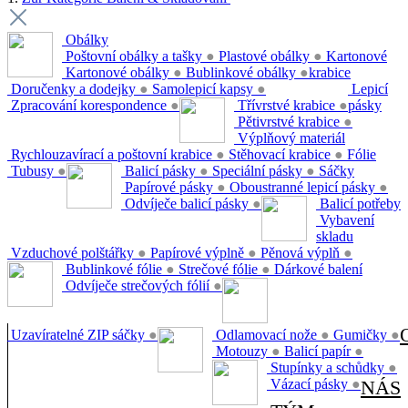
Obálky
Poštovní obálky a tašky
●
Plastové obálky
●
Kartonové
Kartonové obálky
●
Bublinkové obálky
●
krabice
Doručenky a dodejky
●
Samolepicí kapsy
●
Lepicí
Zpracování korespondence
●
Třívrstvé krabice
●
pásky
Pětivrstvé krabice
●
Výplňový materiál
Rychlouzavírací a poštovní krabice
●
Stěhovací krabice
●
Fólie
Tubusy
●
Balicí pásky
●
Speciální pásky
●
Sáčky
Papírové pásky
●
Oboustranné lepicí pásky
●
Odvíječe balicí pásky
●
Balicí potřeby
Vybavení
skladu
Vzduchové polštářky
●
Papírové výplně
●
Pěnová výplň
●
Bublinkové fólie
●
Strečové fólie
●
Dárkové balení
Odvíječe strečových fólií
●
Uzavíratelné ZIP sáčky
●
Odlamovací nože
●
Gumičky
●
Motouzy
●
Balicí papír
●
Stupínky a schůdky
●
Vázací pásky
●
NÁS