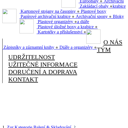
Euroobaly
●
Archivační
Zakládací obaly
●
krabice
Kartonové stojany na časopisy
●
Plastové boxy
Papírové archivační krabice
●
Archivační spony
●
Bloky
Plastové organizéry
●
a diáře
Plastové úložné boxy a krabice
●
Kartotéky a příslušenství
●
O NÁS
Zápisníky a záznamní knihy
●
Diáře a organizéry
●
TÝM
UDRŽITELNOST
UŽITEČNÉ INFORMACE
DORUČENÍ A DOPRAVA
KONTAKT
1.
Zur Kategorie Balení & Skladování