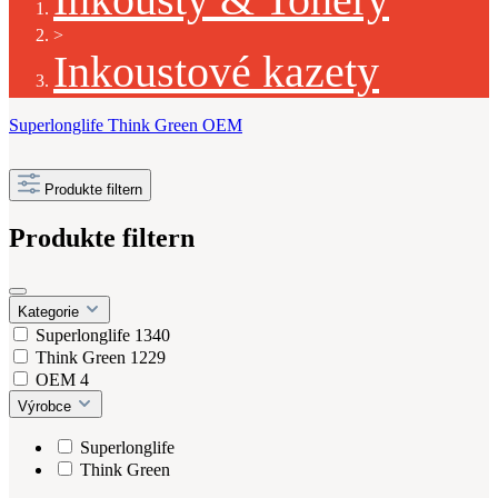
>
Inkoustové kazety
Superlonglife
Think Green
OEM
Produkte filtern
Produkte filtern
Kategorie
Superlonglife
1340
Think Green
1229
OEM
4
Výrobce
Superlonglife
Think Green