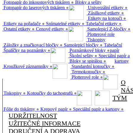
Fotopapír do inkoustových tiskáren
●
Bloky a sešity
Fotopapír do laserových tiskáren
●
Univerzální etikety
●
Zásilkové etikety
●
Etikety na kotouči
●
Etikety na pořadače
●
Snímatelné etikety
●
Tabelační etikety
●
Ostatní etikety
●
Cenové etikety
●
Samolepicí Z-bločky
●
Plotterové role
Tiskopisy
Záložky a značkovací bločky
●
Samolepicí bločky
●
Tabelační
Špalíčky na poznámky
●
Poznámkové bloky
●
papír
Školní sešity
●
Speciální papír a
Bloky se spirálou
●
kartony
Kroužkové záznamníky
●
Standardní kotoučky
●
Termokotoučky
●
Plotterové role
●
O
NÁ
Tiskopisy
●
Kotoučky do tachografů
●
TÝM
Fólie do tiskárny
●
Krepový papír
●
Speciální papír a kartony
●
UDRŽITELNOST
UŽITEČNÉ INFORMACE
DORUČENÍ A DOPRAVA