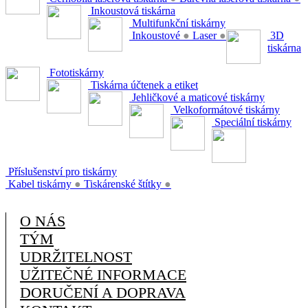
Inkoustová tiskárna
Multifunkční tiskárny
Inkoustové
●
Laser
●
3D
tiskárna
Fototiskárny
Tiskárna účtenek a etiket
Jehličkové a maticové tiskárny
Velkoformátové tiskárny
Speciální tiskárny
Příslušenství pro tiskárny
Kabel tiskárny
●
Tiskárenské štítky
●
O NÁS
TÝM
UDRŽITELNOST
UŽITEČNÉ INFORMACE
DORUČENÍ A DOPRAVA