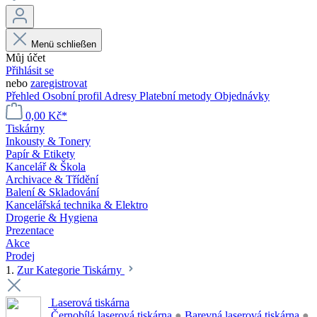
Menü schließen
Můj účet
Přihlásit se
nebo
zaregistrovat
Přehled
Osobní profil
Adresy
Platební metody
Objednávky
0,00 Kč*
Tiskárny
Inkousty & Tonery
Papír & Etikety
Kancelář & Škola
Archivace & Třídění
Balení & Skladování
Kancelářská technika & Elektro
Drogerie & Hygiena
Prezentace
Akce
Prodej
1.
Zur Kategorie Tiskárny
Laserová tiskárna
Černobílá laserová tiskárna
●
Barevná laserová tiskárna
●