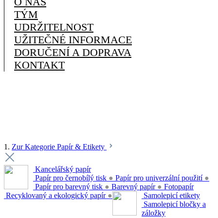
O NÁS
TÝM
UDRŽITELNOST
UŽITEČNÉ INFORMACE
DORUČENÍ A DOPRAVA
KONTAKT
1.
Zur Kategorie Papír & Etikety
Kancelářský papír
Papír pro černobílý tisk
●
Papír pro univerzální použití
●
Papír pro barevný tisk
●
Barevný papír
●
Fotopapír
Recyklovaný a ekologický papír
●
Samolepicí etikety
Samolepicí bločky a
záložky