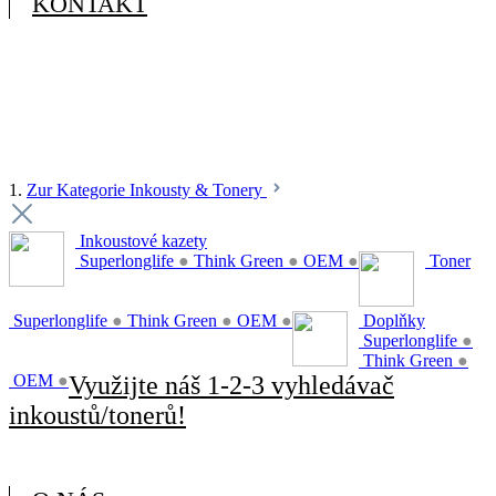
KONTAKT
1.
Zur Kategorie Inkousty & Tonery
Inkoustové kazety
Superlonglife
●
Think Green
●
OEM
●
Toner
Superlonglife
●
Think Green
●
OEM
●
Doplňky
Superlonglife
●
Think Green
●
OEM
●
Využijte náš 1-2-3 vyhledávač
inkoustů/tonerů!