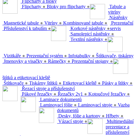
Flipcharty a bloky
Flipcharty
●
Bloky pro flipcharty
●
Tabule a
vitríny
Nástěnky
Magnetické tabule
●
Vitríny
●
Kombinované tabule
●
Prezentační
Příslušenství k tabulím
●
Korkové nástěnky
●
servis
Samolepicí nástěnky
●
Textilní nástěnky
●
Vizitkáře
●
Prezentační systém
●
Infotabulky
●
Štítkovače, tiskárny
Jmenovky a visačky
●
Rámečky
●
Prezentační stojany
●
štítků a etiketovací kleště
Štítkovače
●
Tiskárny štítků
●
Etiketovací kleště
●
Pásky a štítky
●
Řezací stroje a příslušenství
Pákové řezačky
●
Řezačky 2v1
●
Kotoučové řezačky
●
Laminace dokumentů
Laminovací fólie
●
Laminovací stroje
●
Vazba
dokumentů
Desky, fólie a kartony
●
Hřbety
●
Vázací stroje
●
Multimediální
prezentace a
příslušenství