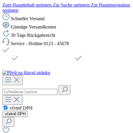
Zum Hauptinhalt springen
Zur Suche springen
Zur Hauptnavigation
springen
Schneller Versand
Günstige Versandkosten
30 Tage Rückgaberecht
Service - Hotline 0123 - 45678
Doprava zdarma od 1199 Kč bez DPH
Zabezpečené připojení SSL
Rychlé doručení
Podpora
Udržitelnost
Pracovní místa
včetně DPH
včetně DPH