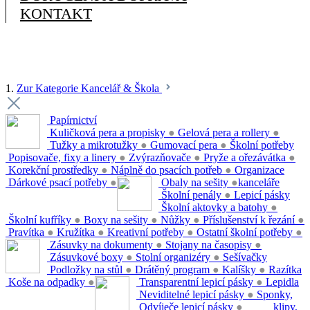
KONTAKT
1.
Zur Kategorie Kancelář & Škola
Papírnictví
Kuličková pera a propisky
●
Gelová pera a rollery
●
Tužky a mikrotužky
●
Gumovací pera
●
Školní potřeby
Popisovače, fixy a linery
●
Zvýrazňovače
●
Pryže a ořezávátka
●
Korekční prostředky
●
Náplně do psacích potřeb
●
Organizace
Dárkové psací potřeby
●
Obaly na sešity
●
kanceláře
Školní penály
●
Lepicí pásky
Školní aktovky a batohy
●
Školní kufříky
●
Boxy na sešity
●
Nůžky
●
Příslušenství k řezání
●
Pravítka
●
Kružítka
●
Kreativní potřeby
●
Ostatní školní potřeby
●
Zásuvky na dokumenty
●
Stojany na časopisy
●
Zásuvkové boxy
●
Stolní organizéry
●
Sešívačky
Podložky na stůl
●
Drátěný program
●
Kalíšky
●
Razítka
Koše na odpadky
●
Transparentní lepicí pásky
●
Lepidla
Neviditelné lepicí pásky
●
Sponky,
Odvíječe lepicí pásky
●
klipy,