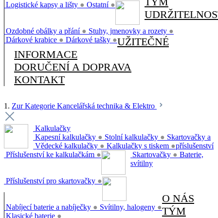
TÝM
Logistické kapsy a lišty
●
Ostatní
●
UDRŽITELNOS
Ozdobné obálky a přání
●
Stuhy, jmenovky a rozety
●
Dárkové krabice
●
Dárkové tašky
●
UŽITEČNÉ
INFORMACE
DORUČENÍ A DOPRAVA
KONTAKT
1.
Zur Kategorie Kancelářská technika & Elektro
Kalkulačky
Kapesní kalkulačky
●
Stolní kalkulačky
●
Skartovačky a
Vědecké kalkulačky
●
Kalkulačky s tiskem
●
příslušenství
Příslušenství ke kalkulačkám
●
Skartovačky
●
Baterie,
svítilny
Příslušenství pro skartovačky
●
O NÁS
Nabíjecí baterie a nabíječky
●
Svítilny, halogeny
●
TÝM
Klasické baterie
●