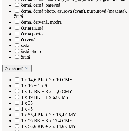
černá, černá, barevná
černá, černá photo, azurová (cyan), purpurová (magenta),
žlutá
černá, červená, modrá
černá matná
černá photo
červená
šedá
šedá photo
žlutá
Obsah (ml)
1 x 14,6 BK + 3 x 10 CMY
1 x 16 + 1 x 9
1 x 17 BK + 3 x 11,6 CMY
1 x 19 BK + 1 x 62 CMY
1 x 35
1 x 45
1 x 55,4 BK + 3 x 15,4 CMY
1 x 56 BK + 3 x 15,4 CMY
1 x 56,6 BK + 3 x 14,6 CMY