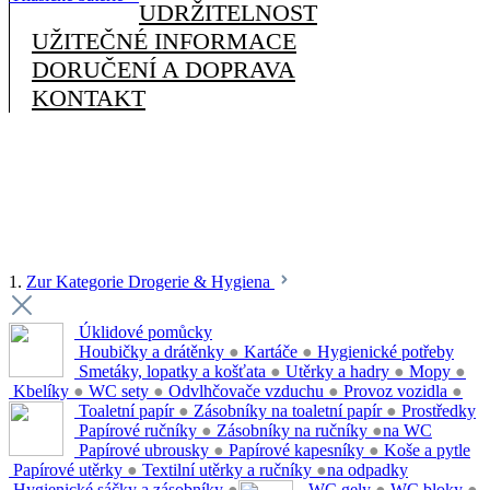
UDRŽITELNOST
UŽITEČNÉ INFORMACE
DORUČENÍ A DOPRAVA
KONTAKT
1.
Zur Kategorie Drogerie & Hygiena
Úklidové pomůcky
Houbičky a drátěnky
●
Kartáče
●
Hygienické potřeby
Smetáky, lopatky a košťata
●
Utěrky a hadry
●
Mopy
●
Kbelíky
●
WC sety
●
Odvlhčovače vzduchu
●
Provoz vozidla
●
Toaletní papír
●
Zásobníky na toaletní papír
●
Prostředky
Papírové ručníky
●
Zásobníky na ručníky
●
na WC
Papírové ubrousky
●
Papírové kapesníky
●
Koše a pytle
Papírové utěrky
●
Textilní utěrky a ručníky
●
na odpadky
Hygienické sáčky a zásobníky
●
WC gely
●
WC bloky
●