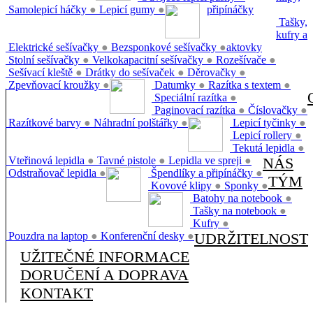
Samolepicí háčky
●
Lepicí gumy
●
připínáčky
Tašky,
kufry a
Elektrické sešívačky
●
Bezsponkové sešívačky
●
aktovky
Stolní sešívačky
●
Velkokapacitní sešívačky
●
Rozešívače
●
Sešívací kleště
●
Drátky do sešívaček
●
Děrovačky
●
Zpevňovací kroužky
●
Datumky
●
Razítka s textem
●
Speciální razítka
●
Paginovací razítka
●
Číslovačky
●
Razítkové barvy
●
Náhradní polštářky
●
Lepicí tyčinky
●
Lepicí rollery
●
Tekutá lepidla
●
Vteřinová lepidla
●
Tavné pistole
●
Lepidla ve spreji
●
NÁS
Odstraňovač lepidla
●
Špendlíky a připínáčky
●
TÝM
Kovové klipy
●
Sponky
●
Batohy na notebook
●
Tašky na notebook
●
Kufry
●
Pouzdra na laptop
●
Konferenční desky
●
UDRŽITELNOST
UŽITEČNÉ INFORMACE
DORUČENÍ A DOPRAVA
KONTAKT