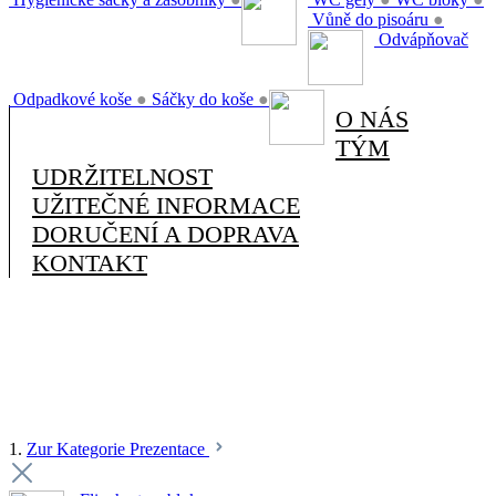
Vůně do pisoáru
●
Odvápňovač
Odpadkové koše
●
Sáčky do koše
●
O NÁS
TÝM
UDRŽITELNOST
UŽITEČNÉ INFORMACE
DORUČENÍ A DOPRAVA
KONTAKT
1.
Zur Kategorie Prezentace