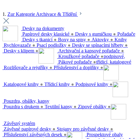
1.
Zur Kategorie Archivace & Třídění
Desky na dokumenty
Papírové desky klasické
●
Desky s gumičkou
●
Pořadače
Desky s tkanicí
●
Boxy na spisy
●
Aktovky
●
Knihy
Rychlovazače
●
Psací podložky
●
Desky se spínacími hřbety
●
Desky s klipem
●
Archivační a kapsové pořadače
●
Kroužkové pořadače
●
podpisové,
Pákové pořadače
●
třídicí, katalogové
Rozlišovače a rejstříky
●
Příslušenství a doplňky
●
Katalogové knihy
●
Třídicí knihy
●
Podpisové knihy
●
Pouzdra, obálky, kapsy
Pouzdra s drukem
●
Textilní kapsy
●
Zipové obálky
●
Závěsný systém
Závěsné papírové desky
●
Stojany pro závěsné desky
●
Příslušenství závěsných desek
●
Prospektové obaly