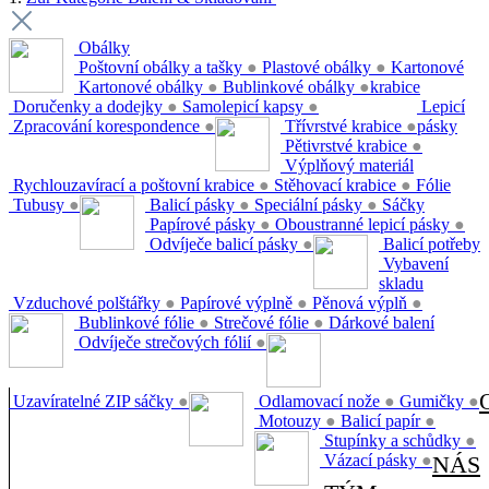
Obálky
Poštovní obálky a tašky
●
Plastové obálky
●
Kartonové
Kartonové obálky
●
Bublinkové obálky
●
krabice
Doručenky a dodejky
●
Samolepicí kapsy
●
Lepicí
Zpracování korespondence
●
Třívrstvé krabice
●
pásky
Pětivrstvé krabice
●
Výplňový materiál
Rychlouzavírací a poštovní krabice
●
Stěhovací krabice
●
Fólie
Tubusy
●
Balicí pásky
●
Speciální pásky
●
Sáčky
Papírové pásky
●
Oboustranné lepicí pásky
●
Odvíječe balicí pásky
●
Balicí potřeby
Vybavení
skladu
Vzduchové polštářky
●
Papírové výplně
●
Pěnová výplň
●
Bublinkové fólie
●
Strečové fólie
●
Dárkové balení
Odvíječe strečových fólií
●
Uzavíratelné ZIP sáčky
●
Odlamovací nože
●
Gumičky
●
Motouzy
●
Balicí papír
●
Stupínky a schůdky
●
Vázací pásky
●
NÁS