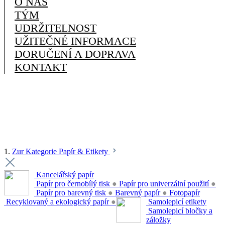
O NÁS
TÝM
UDRŽITELNOST
UŽITEČNÉ INFORMACE
DORUČENÍ A DOPRAVA
KONTAKT
1.
Zur Kategorie Papír & Etikety
Kancelářský papír
Papír pro černobílý tisk
●
Papír pro univerzální použití
●
Papír pro barevný tisk
●
Barevný papír
●
Fotopapír
Recyklovaný a ekologický papír
●
Samolepicí etikety
Samolepicí bločky a
záložky