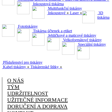
Inkoustová tiskárna
Multifunkční tiskárny
Inkoustové
●
Laser
●
3D
tiskárna
Fototiskárny
Tiskárna účtenek a etiket
Jehličkové a maticové tiskárny
Velkoformátové tiskárny
Speciální tiskárny
Příslušenství pro tiskárny
Kabel tiskárny
●
Tiskárenské štítky
●
O NÁS
TÝM
UDRŽITELNOST
UŽITEČNÉ INFORMACE
DORUČENÍ A DOPRAVA