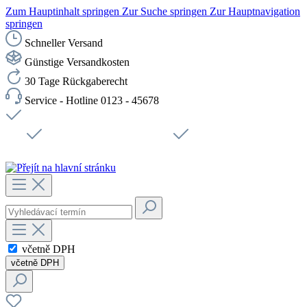
Zum Hauptinhalt springen
Zur Suche springen
Zur Hauptnavigation
springen
Schneller Versand
Günstige Versandkosten
30 Tage Rückgaberecht
Service - Hotline 0123 - 45678
Doprava zdarma od 1199 Kč bez DPH
Zabezpečené připojení SSL
Rychlé doručení
Podpora
Udržitelnost
Pracovní místa
včetně DPH
včetně DPH