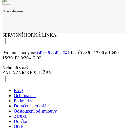
Není k dispozici
SERVISNÍ HORKÁ LINKA
Podpora a rady na:
+420 388 422 041
Po–Čt 8:30–12:00 a 13:00–
15:30, Pá 8:30–12:00
Nebo přes náš
kontaktní formulář
.
ZÁKAZNICKÉ SLUŽBY
FAQ
Ochrana dat
Podmínky
Doručení a odeslání
Odstoupení od smlouvy
Záruka
Udržba
Otisk