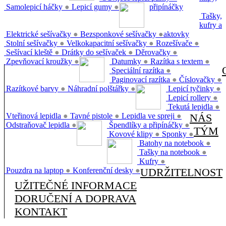
Samolepicí háčky
●
Lepicí gumy
●
připínáčky
Tašky,
kufry a
Elektrické sešívačky
●
Bezsponkové sešívačky
●
aktovky
Stolní sešívačky
●
Velkokapacitní sešívačky
●
Rozešívače
●
Sešívací kleště
●
Drátky do sešívaček
●
Děrovačky
●
Zpevňovací kroužky
●
Datumky
●
Razítka s textem
●
Speciální razítka
●
Paginovací razítka
●
Číslovačky
●
Razítkové barvy
●
Náhradní polštářky
●
Lepicí tyčinky
●
Lepicí rollery
●
Tekutá lepidla
●
Vteřinová lepidla
●
Tavné pistole
●
Lepidla ve spreji
●
NÁS
Odstraňovač lepidla
●
Špendlíky a připínáčky
●
TÝM
Kovové klipy
●
Sponky
●
Batohy na notebook
●
Tašky na notebook
●
Kufry
●
Pouzdra na laptop
●
Konferenční desky
●
UDRŽITELNOST
UŽITEČNÉ INFORMACE
DORUČENÍ A DOPRAVA
KONTAKT