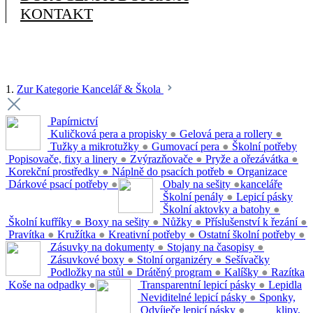
KONTAKT
1.
Zur Kategorie Kancelář & Škola
Papírnictví
Kuličková pera a propisky
●
Gelová pera a rollery
●
Tužky a mikrotužky
●
Gumovací pera
●
Školní potřeby
Popisovače, fixy a linery
●
Zvýrazňovače
●
Pryže a ořezávátka
●
Korekční prostředky
●
Náplně do psacích potřeb
●
Organizace
Dárkové psací potřeby
●
Obaly na sešity
●
kanceláře
Školní penály
●
Lepicí pásky
Školní aktovky a batohy
●
Školní kufříky
●
Boxy na sešity
●
Nůžky
●
Příslušenství k řezání
●
Pravítka
●
Kružítka
●
Kreativní potřeby
●
Ostatní školní potřeby
●
Zásuvky na dokumenty
●
Stojany na časopisy
●
Zásuvkové boxy
●
Stolní organizéry
●
Sešívačky
Podložky na stůl
●
Drátěný program
●
Kalíšky
●
Razítka
Koše na odpadky
●
Transparentní lepicí pásky
●
Lepidla
Neviditelné lepicí pásky
●
Sponky,
Odvíječe lepicí pásky
●
klipy,