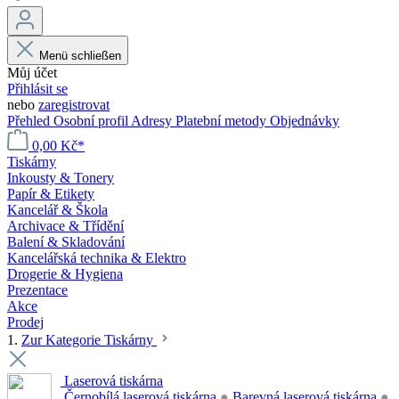
Menü schließen
Můj účet
Přihlásit se
nebo
zaregistrovat
Přehled
Osobní profil
Adresy
Platební metody
Objednávky
0,00 Kč*
Tiskárny
Inkousty & Tonery
Papír & Etikety
Kancelář & Škola
Archivace & Třídění
Balení & Skladování
Kancelářská technika & Elektro
Drogerie & Hygiena
Prezentace
Akce
Prodej
1.
Zur Kategorie Tiskárny
Laserová tiskárna
Černobílá laserová tiskárna
●
Barevná laserová tiskárna
●