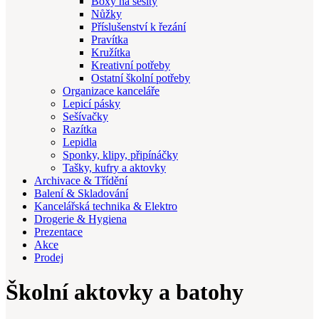
Boxy na sešity
Nůžky
Příslušenství k řezání
Pravítka
Kružítka
Kreativní potřeby
Ostatní školní potřeby
Organizace kanceláře
Lepicí pásky
Sešívačky
Razítka
Lepidla
Sponky, klipy, připínáčky
Tašky, kufry a aktovky
Archivace & Třídění
Balení & Skladování
Kancelářská technika & Elektro
Drogerie & Hygiena
Prezentace
Akce
Prodej
Školní aktovky a batohy