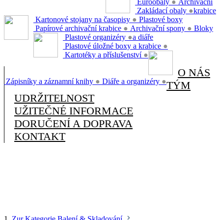
Euroobaly
●
Archivační
Zakládací obaly
●
krabice
Kartonové stojany na časopisy
●
Plastové boxy
Papírové archivační krabice
●
Archivační spony
●
Bloky
Plastové organizéry
●
a diáře
Plastové úložné boxy a krabice
●
Kartotéky a příslušenství
●
O NÁS
Zápisníky a záznamní knihy
●
Diáře a organizéry
●
TÝM
UDRŽITELNOST
UŽITEČNÉ INFORMACE
DORUČENÍ A DOPRAVA
KONTAKT
1.
Zur Kategorie Balení & Skladování