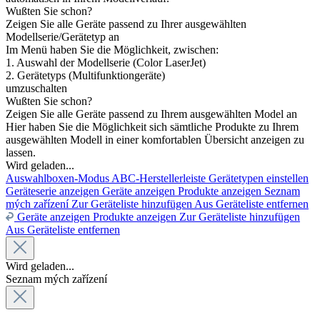
Wußten Sie schon?
Zeigen Sie alle Geräte passend zu Ihrer ausgewählten
Modellserie/Gerätetyp an
Im Menü haben Sie die Möglichkeit, zwischen:
1. Auswahl der Modellserie (Color LaserJet)
2. Gerätetyps (Multifunktiongeräte)
umzuschalten
Wußten Sie schon?
Zeigen Sie alle Geräte passend zu Ihrem ausgewählten Model an
Hier haben Sie die Möglichkeit sich sämtliche Produkte zu Ihrem
ausgewählten Modell in einer komfortablen Übersicht anzeigen zu
lassen.
Wird geladen...
Auswahlboxen-Modus
ABC-Herstellerleiste
Gerätetypen einstellen
Geräteserie anzeigen
Geräte anzeigen
Produkte anzeigen
Seznam
mých zařízení
Zur Geräteliste hinzufügen
Aus Geräteliste entfernen
Geräte anzeigen
Produkte anzeigen
Zur Geräteliste hinzufügen
Aus Geräteliste entfernen
Wird geladen...
Seznam mých zařízení