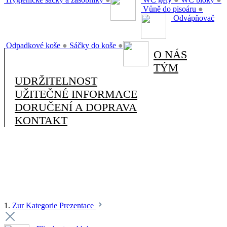
Vůně do pisoáru
●
Odvápňovač
Odpadkové koše
●
Sáčky do koše
●
O NÁS
TÝM
UDRŽITELNOST
UŽITEČNÉ INFORMACE
DORUČENÍ A DOPRAVA
KONTAKT
1.
Zur Kategorie Prezentace