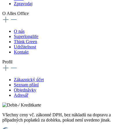
Zpravodaj
O Alles Office
O nás
Superlonglife
Think Green
Udržitelnost
Kontakt
Profil
Zákaznický účet
Seznam přání
Objednávky
Adresář
Všechny ceny vč. zákonné DPH, bez nákladů na dopravu a
případných poplatků za dobírku, pokud není uvedeno jinak.