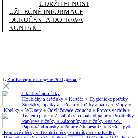
UDRŽITELNOST
UŽITEČNÉ INFORMACE
DORUČENÍ A DOPRAVA
KONTAKT
1.
Zur Kategorie Drogerie & Hygiena
Úklidové pomůcky
Houbičky a drátěnky
●
Kartáče
●
Hygienické potřeby
Smetáky, lopatky a košťata
●
Utěrky a hadry
●
Mopy
●
Kbelíky
●
WC sety
●
Odvlhčovače vzduchu
●
Provoz vozidla
●
Toaletní papír
●
Zásobníky na toaletní papír
●
Prostředky
Papírové ručníky
●
Zásobníky na ručníky
●
na WC
Papírové ubrousky
●
Papírové kapesníky
●
Koše a pytle
Papírové utěrky
●
Textilní utěrky a ručníky
●
na odpadky
Hygienické sáčky a zásobníky
●
WC gely
●
WC bloky
●