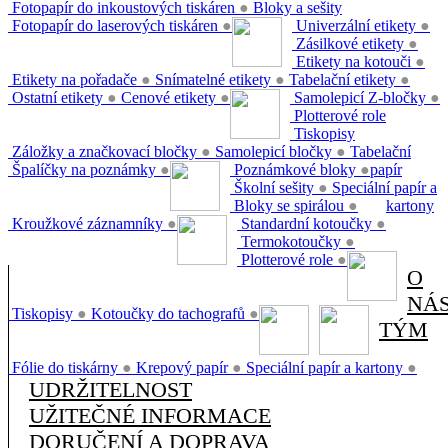
Fotopapír do inkoustových tiskáren
●
Bloky a sešity
Fotopapír do laserových tiskáren
●
Univerzální etikety
●
Zásilkové etikety
●
Etikety na kotouči
●
Etikety na pořadače
●
Snímatelné etikety
●
Tabelační etikety
●
Ostatní etikety
●
Cenové etikety
●
Samolepicí Z-bločky
●
Plotterové role
Tiskopisy
Záložky a značkovací bločky
●
Samolepicí bločky
●
Tabelační
Špalíčky na poznámky
●
Poznámkové bloky
●
papír
Školní sešity
●
Speciální papír a
Bloky se spirálou
●
kartony
Kroužkové záznamníky
●
Standardní kotoučky
●
Termokotoučky
●
Plotterové role
●
O
NÁ
Tiskopisy
●
Kotoučky do tachografů
●
TÝM
Fólie do tiskárny
●
Krepový papír
●
Speciální papír a kartony
●
UDRŽITELNOST
UŽITEČNÉ INFORMACE
DORUČENÍ A DOPRAVA