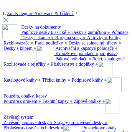
1.
Zur Kategorie Archivace & Třídění
Desky na dokumenty
Papírové desky klasické
●
Desky s gumičkou
●
Pořadače
Desky s tkanicí
●
Boxy na spisy
●
Aktovky
●
Knihy
Rychlovazače
●
Psací podložky
●
Desky se spínacími hřbety
●
Desky s klipem
●
Archivační a kapsové pořadače
●
Kroužkové pořadače
●
podpisové,
Pákové pořadače
●
třídicí, katalogové
Rozlišovače a rejstříky
●
Příslušenství a doplňky
●
Katalogové knihy
●
Třídicí knihy
●
Podpisové knihy
●
Pouzdra, obálky, kapsy
Pouzdra s drukem
●
Textilní kapsy
●
Zipové obálky
●
Závěsný systém
Závěsné papírové desky
●
Stojany pro závěsné desky
●
Příslušenství závěsných desek
●
Prospektové obaly