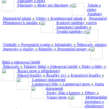
Flipcharty a bloky
Flipcharty
●
Bloky pro flipcharty
●
Tabule a
vitríny
Nástěnky
Magnetické tabule
●
Vitríny
●
Kombinované tabule
●
Prezentační
Příslušenství k tabulím
●
Korkové nástěnky
●
servis
Samolepicí nástěnky
●
Textilní nástěnky
●
Vizitkáře
●
Prezentační systém
●
Infotabulky
●
Štítkovače, tiskárny
Jmenovky a visačky
●
Rámečky
●
Prezentační stojany
●
štítků a etiketovací kleště
Štítkovače
●
Tiskárny štítků
●
Etiketovací kleště
●
Pásky a štítky
●
Řezací stroje a příslušenství
Pákové řezačky
●
Řezačky 2v1
●
Kotoučové řezačky
●
Laminace dokumentů
Laminovací fólie
●
Laminovací stroje
●
Vazba
dokumentů
Desky, fólie a kartony
●
Hřbety
●
Vázací stroje
●
Multimediální
prezentace a
příslušenství