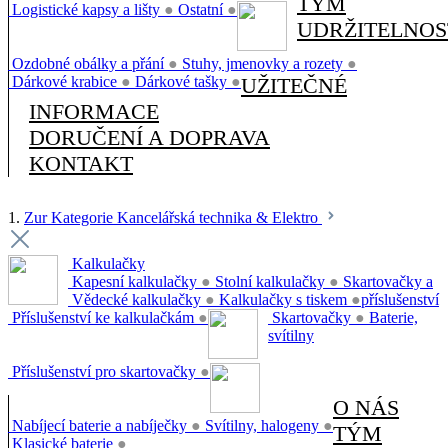
TÝM
Logistické kapsy a lišty
●
Ostatní
●
UDRŽITELNOS
Ozdobné obálky a přání
●
Stuhy, jmenovky a rozety
●
Dárkové krabice
●
Dárkové tašky
●
UŽITEČNÉ
INFORMACE
DORUČENÍ A DOPRAVA
KONTAKT
1.
Zur Kategorie Kancelářská technika & Elektro
Kalkulačky
Kapesní kalkulačky
●
Stolní kalkulačky
●
Skartovačky a
Vědecké kalkulačky
●
Kalkulačky s tiskem
●
příslušenství
Příslušenství ke kalkulačkám
●
Skartovačky
●
Baterie,
svítilny
Příslušenství pro skartovačky
●
O NÁS
Nabíjecí baterie a nabíječky
●
Svítilny, halogeny
●
TÝM
Klasické baterie
●