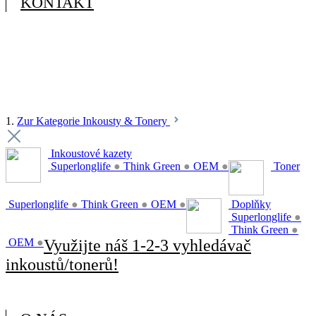
KONTAKT
1.
Zur Kategorie Inkousty & Tonery
Inkoustové kazety
Superlonglife
●
Think Green
●
OEM
●
Toner
Superlonglife
●
Think Green
●
OEM
●
Doplňky
Superlonglife
●
Think Green
●
OEM
●
Využijte náš 1-2-3 vyhledávač
inkoustů/tonerů!