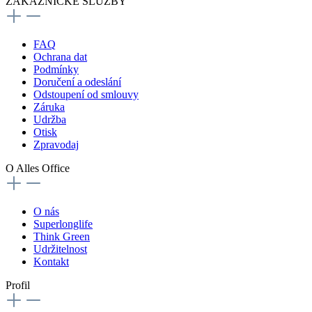
ZÁKAZNICKÉ SLUŽBY
FAQ
Ochrana dat
Podmínky
Doručení a odeslání
Odstoupení od smlouvy
Záruka
Udržba
Otisk
Zpravodaj
O Alles Office
O nás
Superlonglife
Think Green
Udržitelnost
Kontakt
Profil