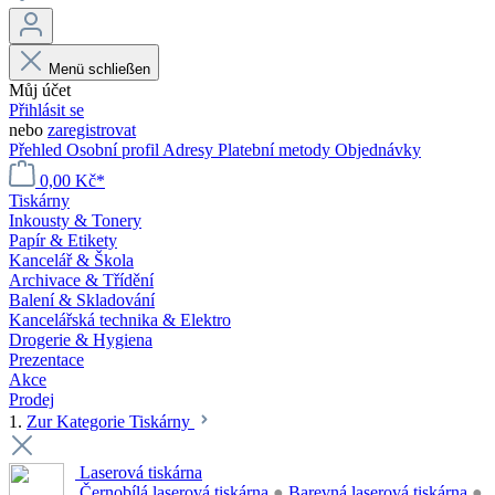
Menü schließen
Můj účet
Přihlásit se
nebo
zaregistrovat
Přehled
Osobní profil
Adresy
Platební metody
Objednávky
0,00 Kč*
Tiskárny
Inkousty & Tonery
Papír & Etikety
Kancelář & Škola
Archivace & Třídění
Balení & Skladování
Kancelářská technika & Elektro
Drogerie & Hygiena
Prezentace
Akce
Prodej
1.
Zur Kategorie Tiskárny
Laserová tiskárna
Černobílá laserová tiskárna
●
Barevná laserová tiskárna
●