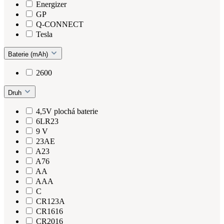
Energizer
GP
Q-CONNECT
Tesla
Baterie (mAh)
2600
Druh
4,5V plochá baterie
6LR23
9 V
23AE
A23
A76
AA
AAA
C
CR123A
CR1616
CR2016