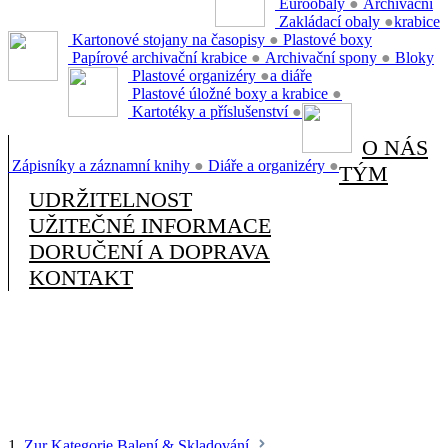
Euroobaly
●
Archivační
Zakládací obaly
●
krabice
Kartonové stojany na časopisy
●
Plastové boxy
Papírové archivační krabice
●
Archivační spony
●
Bloky
Plastové organizéry
●
a diáře
Plastové úložné boxy a krabice
●
Kartotéky a příslušenství
●
O NÁS
Zápisníky a záznamní knihy
●
Diáře a organizéry
●
TÝM
UDRŽITELNOST
UŽITEČNÉ INFORMACE
DORUČENÍ A DOPRAVA
KONTAKT
1.
Zur Kategorie Balení & Skladování