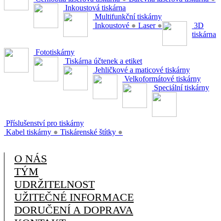
Inkoustová tiskárna
Multifunkční tiskárny
Inkoustové
●
Laser
●
3D
tiskárna
Fototiskárny
Tiskárna účtenek a etiket
Jehličkové a maticové tiskárny
Velkoformátové tiskárny
Speciální tiskárny
Příslušenství pro tiskárny
Kabel tiskárny
●
Tiskárenské štítky
●
O NÁS
TÝM
UDRŽITELNOST
UŽITEČNÉ INFORMACE
DORUČENÍ A DOPRAVA