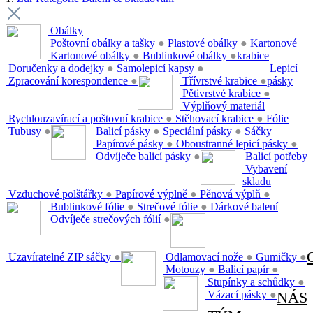
Obálky
Poštovní obálky a tašky
●
Plastové obálky
●
Kartonové
Kartonové obálky
●
Bublinkové obálky
●
krabice
Doručenky a dodejky
●
Samolepicí kapsy
●
Lepicí
Zpracování korespondence
●
Třívrstvé krabice
●
pásky
Pětivrstvé krabice
●
Výplňový materiál
Rychlouzavírací a poštovní krabice
●
Stěhovací krabice
●
Fólie
Tubusy
●
Balicí pásky
●
Speciální pásky
●
Sáčky
Papírové pásky
●
Oboustranné lepicí pásky
●
Odvíječe balicí pásky
●
Balicí potřeby
Vybavení
skladu
Vzduchové polštářky
●
Papírové výplně
●
Pěnová výplň
●
Bublinkové fólie
●
Strečové fólie
●
Dárkové balení
Odvíječe strečových fólií
●
Uzavíratelné ZIP sáčky
●
Odlamovací nože
●
Gumičky
●
Motouzy
●
Balicí papír
●
Stupínky a schůdky
●
Vázací pásky
●
NÁS