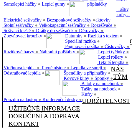
Samolepicí háčky
●
Lepicí gumy
●
připínáčky
Tašky,
kufry a
Elektrické sešívačky
●
Bezsponkové sešívačky
●
aktovky
Stolní sešívačky
●
Velkokapacitní sešívačky
●
Rozešívače
●
Sešívací kleště
●
Drátky do sešívaček
●
Děrovačky
●
Zpevňovací kroužky
●
Datumky
●
Razítka s textem
●
Speciální razítka
●
Paginovací razítka
●
Číslovačky
●
Razítkové barvy
●
Náhradní polštářky
●
Lepicí tyčinky
●
Lepicí rollery
●
Tekutá lepidla
●
Vteřinová lepidla
●
Tavné pistole
●
Lepidla ve spreji
●
NÁS
Odstraňovač lepidla
●
Špendlíky a připínáčky
●
TÝM
Kovové klipy
●
Sponky
●
Batohy na notebook
●
Tašky na notebook
●
Kufry
●
Pouzdra na laptop
●
Konferenční desky
●
UDRŽITELNOST
UŽITEČNÉ INFORMACE
DORUČENÍ A DOPRAVA
KONTAKT