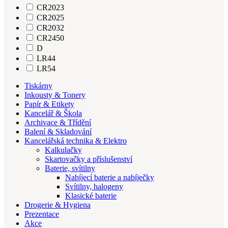
CR2023
CR2025
CR2032
CR2450
D
LR44
LR54
Tiskárny
Inkousty & Tonery
Papír & Etikety
Kancelář & Škola
Archivace & Třídění
Balení & Skladování
Kancelářská technika & Elektro
Kalkulačky
Skartovačky a příslušenství
Baterie, svítilny
Nabíjecí baterie a nabíječky
Svítilny, halogeny
Klasické baterie
Drogerie & Hygiena
Prezentace
Akce