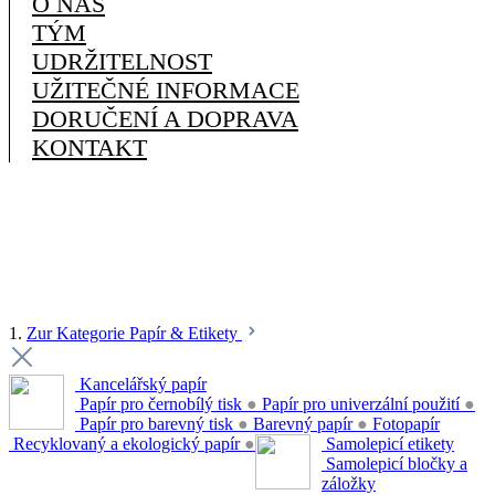
O NÁS
TÝM
UDRŽITELNOST
UŽITEČNÉ INFORMACE
DORUČENÍ A DOPRAVA
KONTAKT
1.
Zur Kategorie Papír & Etikety
Kancelářský papír
Papír pro černobílý tisk
●
Papír pro univerzální použití
●
Papír pro barevný tisk
●
Barevný papír
●
Fotopapír
Recyklovaný a ekologický papír
●
Samolepicí etikety
Samolepicí bločky a
záložky