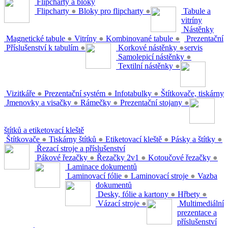
Flipcharty a bloky
Flipcharty
●
Bloky pro flipcharty
●
Tabule a
vitríny
Nástěnky
Magnetické tabule
●
Vitríny
●
Kombinované tabule
●
Prezentační
Příslušenství k tabulím
●
Korkové nástěnky
●
servis
Samolepicí nástěnky
●
Textilní nástěnky
●
Vizitkáře
●
Prezentační systém
●
Infotabulky
●
Štítkovače, tiskárny
Jmenovky a visačky
●
Rámečky
●
Prezentační stojany
●
štítků a etiketovací kleště
Štítkovače
●
Tiskárny štítků
●
Etiketovací kleště
●
Pásky a štítky
●
Řezací stroje a příslušenství
Pákové řezačky
●
Řezačky 2v1
●
Kotoučové řezačky
●
Laminace dokumentů
Laminovací fólie
●
Laminovací stroje
●
Vazba
dokumentů
Desky, fólie a kartony
●
Hřbety
●
Vázací stroje
●
Multimediální
prezentace a
příslušenství