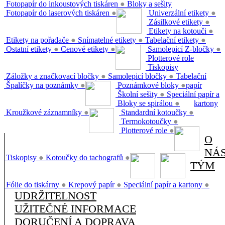
Fotopapír do inkoustových tiskáren
●
Bloky a sešity
Fotopapír do laserových tiskáren
●
Univerzální etikety
●
Zásilkové etikety
●
Etikety na kotouči
●
Etikety na pořadače
●
Snímatelné etikety
●
Tabelační etikety
●
Ostatní etikety
●
Cenové etikety
●
Samolepicí Z-bločky
●
Plotterové role
Tiskopisy
Záložky a značkovací bločky
●
Samolepicí bločky
●
Tabelační
Špalíčky na poznámky
●
Poznámkové bloky
●
papír
Školní sešity
●
Speciální papír a
Bloky se spirálou
●
kartony
Kroužkové záznamníky
●
Standardní kotoučky
●
Termokotoučky
●
Plotterové role
●
O
NÁ
Tiskopisy
●
Kotoučky do tachografů
●
TÝM
Fólie do tiskárny
●
Krepový papír
●
Speciální papír a kartony
●
UDRŽITELNOST
UŽITEČNÉ INFORMACE
DORUČENÍ A DOPRAVA