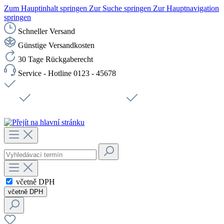
Zum Hauptinhalt springen
Zur Suche springen
Zur Hauptnavigation
springen
Schneller Versand
Günstige Versandkosten
30 Tage Rückgaberecht
Service - Hotline 0123 - 45678
Doprava zdarma od 1199 Kč bez DPH
Zabezpečené připojení SSL
Rychlé doručení
Podpora
Udržitelnost
Pracovní místa
včetně DPH
včetně DPH