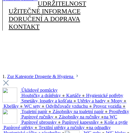
UDRŽITELNOST
UŽITEČNÉ INFORMACE
DORUČENÍ A DOPRAVA
KONTAKT
1.
Zur Kategorie Drogerie & Hygiena
Úklidové pomůcky
Houbičky a drátěnky
●
Kartáče
●
Hygienické potřeby
Smetáky, lopatky a košťata
●
Utěrky a hadry
●
Mopy
●
Kbelíky
●
WC sety
●
Odvlhčovače vzduchu
●
Provoz vozidla
●
Toaletní papír
●
Zásobníky na toaletní papír
●
Prostředky
Papírové ručníky
●
Zásobníky na ručníky
●
na WC
Papírové ubrousky
●
Papírové kapesníky
●
Koše a pytle
Papírové utěrky
●
Textilní utěrky a ručníky
●
na odpadky
Hygienické sáčky a zásobníky
●
WC gely
●
WC bloky
●