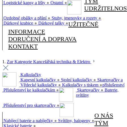
TÝM
Logistické kapsy a lišty
●
Ostatní
●
UDRŽITELNOS
Ozdobné obálky a přání
●
Stuhy, jmenovky a rozety
●
Dárkové krabice
●
Dárkové tašky
●
UŽITEČNÉ
INFORMACE
DORUČENÍ A DOPRAVA
KONTAKT
1.
Zur Kategorie Kancelářská technika & Elektro
Kalkulačky
Kapesní kalkulačky
●
Stolní kalkulačky
●
Skartovačky a
Vědecké kalkulačky
●
Kalkulačky s tiskem
●
příslušenství
Příslušenství ke kalkulačkám
●
Skartovačky
●
Baterie,
svítilny
Příslušenství pro skartovačky
●
O NÁS
Nabíjecí baterie a nabíječky
●
Svítilny, halogeny
●
TÝM
Klasické baterie
●