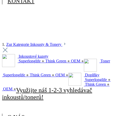
KONTAKT
1.
Zur Kategorie Inkousty & Tonery
Inkoustové kazety
Superlonglife
●
Think Green
●
OEM
●
Toner
Superlonglife
●
Think Green
●
OEM
●
Doplňky
Superlonglife
●
Think Green
●
OEM
●
Využijte náš 1-2-3 vyhledávač
inkoustů/tonerů!