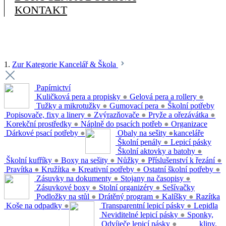
KONTAKT
1.
Zur Kategorie Kancelář & Škola
Papírnictví
Kuličková pera a propisky
●
Gelová pera a rollery
●
Tužky a mikrotužky
●
Gumovací pera
●
Školní potřeby
Popisovače, fixy a linery
●
Zvýrazňovače
●
Pryže a ořezávátka
●
Korekční prostředky
●
Náplně do psacích potřeb
●
Organizace
Dárkové psací potřeby
●
Obaly na sešity
●
kanceláře
Školní penály
●
Lepicí pásky
Školní aktovky a batohy
●
Školní kufříky
●
Boxy na sešity
●
Nůžky
●
Příslušenství k řezání
●
Pravítka
●
Kružítka
●
Kreativní potřeby
●
Ostatní školní potřeby
●
Zásuvky na dokumenty
●
Stojany na časopisy
●
Zásuvkové boxy
●
Stolní organizéry
●
Sešívačky
Podložky na stůl
●
Drátěný program
●
Kalíšky
●
Razítka
Koše na odpadky
●
Transparentní lepicí pásky
●
Lepidla
Neviditelné lepicí pásky
●
Sponky,
Odvíječe lepicí pásky
●
klipy,