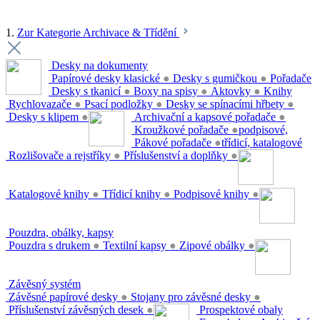
1.
Zur Kategorie Archivace & Třídění
Desky na dokumenty
Papírové desky klasické
●
Desky s gumičkou
●
Pořadače
Desky s tkanicí
●
Boxy na spisy
●
Aktovky
●
Knihy
Rychlovazače
●
Psací podložky
●
Desky se spínacími hřbety
●
Desky s klipem
●
Archivační a kapsové pořadače
●
Kroužkové pořadače
●
podpisové,
Pákové pořadače
●
třídicí, katalogové
Rozlišovače a rejstříky
●
Příslušenství a doplňky
●
Katalogové knihy
●
Třídicí knihy
●
Podpisové knihy
●
Pouzdra, obálky, kapsy
Pouzdra s drukem
●
Textilní kapsy
●
Zipové obálky
●
Závěsný systém
Závěsné papírové desky
●
Stojany pro závěsné desky
●
Příslušenství závěsných desek
●
Prospektové obaly