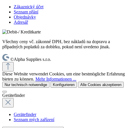
Zákaznický účet
Seznam přání
Objednávky
Adresář
Všechny ceny vč. zákonné DPH, bez nákladů na dopravu a
případných poplatků za dobírku, pokud není uvedeno jinak.
©Alpha Supplies s.r.o.
Diese Website verwendet Cookies, um eine bestmögliche Erfahrung
bieten zu können.
Mehr Informationen ...
Nur technisch notwendige
Konfigurieren
Alle Cookies akzeptieren
Gerätefinder
Gerätefinder
Seznam mých zařízení