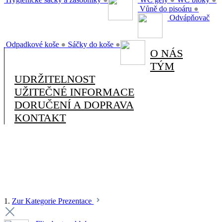
Vůně do pisoáru
●
Odvápňovač
Odpadkové koše
●
Sáčky do koše
●
O NÁS
TÝM
UDRŽITELNOST
UŽITEČNÉ INFORMACE
DORUČENÍ A DOPRAVA
KONTAKT
1.
Zur Kategorie Prezentace