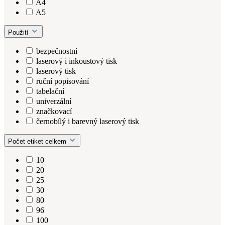
A4
A5
Použití
bezpečnostní
laserový i inkoustový tisk
laserový tisk
ruční popisování
tabelační
univerzální
značkovací
černobílý i barevný laserový tisk
Počet etiket celkem
10
20
25
30
80
96
100