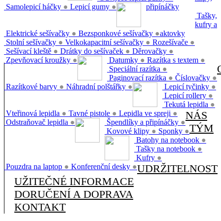
Samolepicí háčky
●
Lepicí gumy
●
připínáčky
Tašky,
kufry a
Elektrické sešívačky
●
Bezsponkové sešívačky
●
aktovky
Stolní sešívačky
●
Velkokapacitní sešívačky
●
Rozešívače
●
Sešívací kleště
●
Drátky do sešívaček
●
Děrovačky
●
Zpevňovací kroužky
●
Datumky
●
Razítka s textem
●
Speciální razítka
●
Paginovací razítka
●
Číslovačky
●
Razítkové barvy
●
Náhradní polštářky
●
Lepicí tyčinky
●
Lepicí rollery
●
Tekutá lepidla
●
Vteřinová lepidla
●
Tavné pistole
●
Lepidla ve spreji
●
NÁS
Odstraňovač lepidla
●
Špendlíky a připínáčky
●
TÝM
Kovové klipy
●
Sponky
●
Batohy na notebook
●
Tašky na notebook
●
Kufry
●
Pouzdra na laptop
●
Konferenční desky
●
UDRŽITELNOST
UŽITEČNÉ INFORMACE
DORUČENÍ A DOPRAVA
KONTAKT