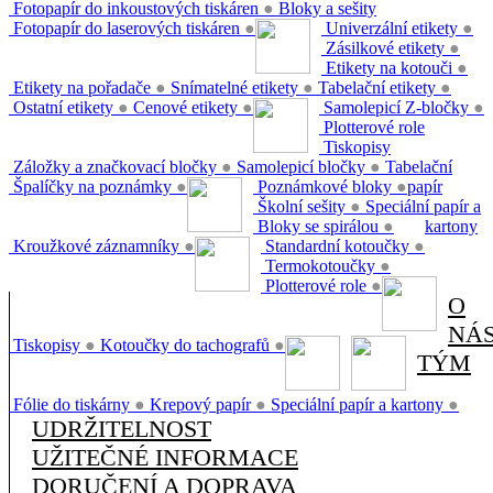
Fotopapír do inkoustových tiskáren
●
Bloky a sešity
Fotopapír do laserových tiskáren
●
Univerzální etikety
●
Zásilkové etikety
●
Etikety na kotouči
●
Etikety na pořadače
●
Snímatelné etikety
●
Tabelační etikety
●
Ostatní etikety
●
Cenové etikety
●
Samolepicí Z-bločky
●
Plotterové role
Tiskopisy
Záložky a značkovací bločky
●
Samolepicí bločky
●
Tabelační
Špalíčky na poznámky
●
Poznámkové bloky
●
papír
Školní sešity
●
Speciální papír a
Bloky se spirálou
●
kartony
Kroužkové záznamníky
●
Standardní kotoučky
●
Termokotoučky
●
Plotterové role
●
O
NÁ
Tiskopisy
●
Kotoučky do tachografů
●
TÝM
Fólie do tiskárny
●
Krepový papír
●
Speciální papír a kartony
●
UDRŽITELNOST
UŽITEČNÉ INFORMACE
DORUČENÍ A DOPRAVA