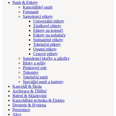
Papír & Etikety
Kancelářský papír
Fotopapír
Samolepicí etikety
Univerzální etikety
Zásilkové etikety
Etikety na kotouči
Etikety na pořadače
Snímatelné etikety
Tabelační etikety
Ostatní etikety
Cenové etikety
Samolepicí bločky a záložky
Bloky a sešity
Plotterové role
Tiskopisy
Tabelační papír
Speciální papír a kartony
Kancelář & Škola
Archivace & Třídění
Balení & Skladování
Kancelářská technika & Elektro
Drogerie & Hygiena
Prezentace
Akce