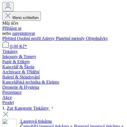
Menü schließen
Můj účet
Přihlásit se
nebo
zaregistrovat
Přehled
Osobní profil
Adresy
Platební metody
Objednávky
0,00 Kč*
Tiskárny
Inkousty & Tonery
Papír & Etikety
Kancelář & Škola
Archivace & Třídění
Balení & Skladování
Kancelářská technika & Elektro
Drogerie & Hygiena
Prezentace
Akce
Prodej
1.
Zur Kategorie Tiskárny
Laserová tiskárna
Černobílá laserová tiskárna
●
Barevná laserová tiskárna
●