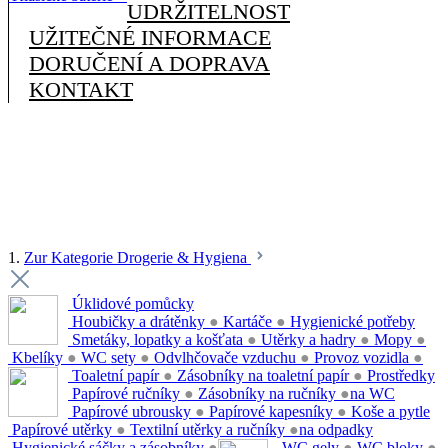
UDRŽITELNOST
UŽITEČNÉ INFORMACE
DORUČENÍ A DOPRAVA
KONTAKT
1.
Zur Kategorie Drogerie & Hygiena
Úklidové pomůcky
Houbičky a drátěnky
●
Kartáče
●
Hygienické potřeby
Smetáky, lopatky a košťata
●
Utěrky a hadry
●
Mopy
●
Kbelíky
●
WC sety
●
Odvlhčovače vzduchu
●
Provoz vozidla
●
Toaletní papír
●
Zásobníky na toaletní papír
●
Prostředky
Papírové ručníky
●
Zásobníky na ručníky
●
na WC
Papírové ubrousky
●
Papírové kapesníky
●
Koše a pytle
Papírové utěrky
●
Textilní utěrky a ručníky
●
na odpadky
Hygienické sáčky a zásobníky
●
WC gely
●
WC bloky
●