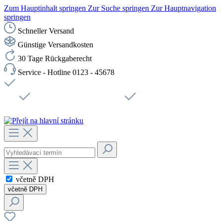
Zum Hauptinhalt springen
Zur Suche springen
Zur Hauptnavigation
springen
Schneller Versand
Günstige Versandkosten
30 Tage Rückgaberecht
Service - Hotline 0123 - 45678
Doprava zdarma od 1199 Kč bez DPH
Zabezpečené připojení SSL
Rychlé doručení
Podpora
Udržitelnost
Pracovní místa
včetně DPH
včetně DPH