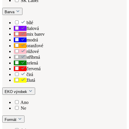
SK Label
Barva
bílé
fialová
mix barev
modrá
oranžové
růžové
stříbrná
zelená
červená
čirá
žlutá
EKO výrobek
Ano
Ne
Formát