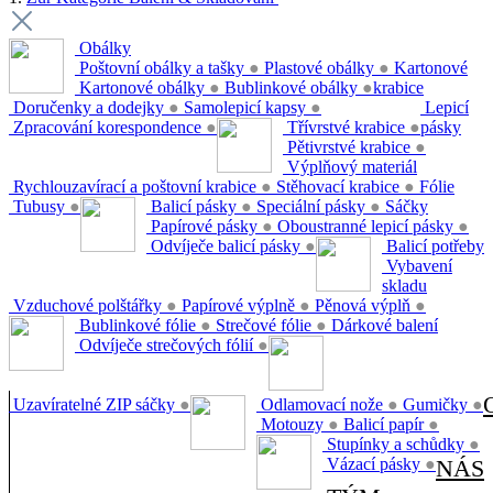
Obálky
Poštovní obálky a tašky
●
Plastové obálky
●
Kartonové
Kartonové obálky
●
Bublinkové obálky
●
krabice
Doručenky a dodejky
●
Samolepicí kapsy
●
Lepicí
Zpracování korespondence
●
Třívrstvé krabice
●
pásky
Pětivrstvé krabice
●
Výplňový materiál
Rychlouzavírací a poštovní krabice
●
Stěhovací krabice
●
Fólie
Tubusy
●
Balicí pásky
●
Speciální pásky
●
Sáčky
Papírové pásky
●
Oboustranné lepicí pásky
●
Odvíječe balicí pásky
●
Balicí potřeby
Vybavení
skladu
Vzduchové polštářky
●
Papírové výplně
●
Pěnová výplň
●
Bublinkové fólie
●
Strečové fólie
●
Dárkové balení
Odvíječe strečových fólií
●
Uzavíratelné ZIP sáčky
●
Odlamovací nože
●
Gumičky
●
Motouzy
●
Balicí papír
●
Stupínky a schůdky
●
Vázací pásky
●
NÁS