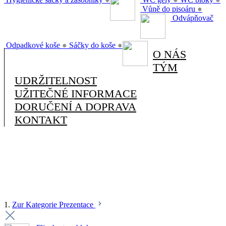
Vůně do pisoáru
●
Odvápňovač
Odpadkové koše
●
Sáčky do koše
●
O NÁS
TÝM
UDRŽITELNOST
UŽITEČNÉ INFORMACE
DORUČENÍ A DOPRAVA
KONTAKT
1.
Zur Kategorie Prezentace