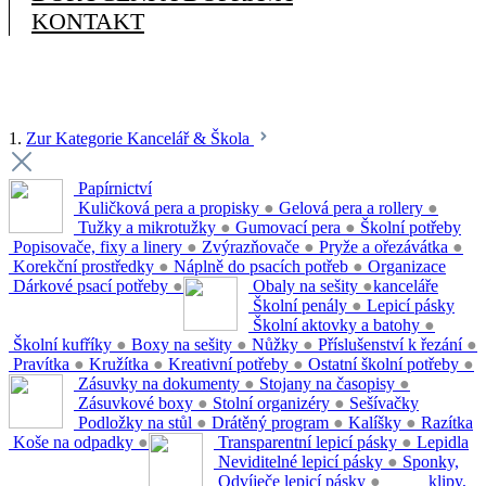
KONTAKT
1.
Zur Kategorie Kancelář & Škola
Papírnictví
Kuličková pera a propisky
●
Gelová pera a rollery
●
Tužky a mikrotužky
●
Gumovací pera
●
Školní potřeby
Popisovače, fixy a linery
●
Zvýrazňovače
●
Pryže a ořezávátka
●
Korekční prostředky
●
Náplně do psacích potřeb
●
Organizace
Dárkové psací potřeby
●
Obaly na sešity
●
kanceláře
Školní penály
●
Lepicí pásky
Školní aktovky a batohy
●
Školní kufříky
●
Boxy na sešity
●
Nůžky
●
Příslušenství k řezání
●
Pravítka
●
Kružítka
●
Kreativní potřeby
●
Ostatní školní potřeby
●
Zásuvky na dokumenty
●
Stojany na časopisy
●
Zásuvkové boxy
●
Stolní organizéry
●
Sešívačky
Podložky na stůl
●
Drátěný program
●
Kalíšky
●
Razítka
Koše na odpadky
●
Transparentní lepicí pásky
●
Lepidla
Neviditelné lepicí pásky
●
Sponky,
Odvíječe lepicí pásky
●
klipy,