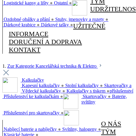
TÝM
Logistické kapsy a lišty
●
Ostatní
●
UDRŽITELNOS
Ozdobné obálky a přání
●
Stuhy, jmenovky a rozety
●
Dárkové krabice
●
Dárkové tašky
●
UŽITEČNÉ
INFORMACE
DORUČENÍ A DOPRAVA
KONTAKT
1.
Zur Kategorie Kancelářská technika & Elektro
Kalkulačky
Kapesní kalkulačky
●
Stolní kalkulačky
●
Skartovačky a
Vědecké kalkulačky
●
Kalkulačky s tiskem
●
příslušenství
Příslušenství ke kalkulačkám
●
Skartovačky
●
Baterie,
svítilny
Příslušenství pro skartovačky
●
O NÁS
Nabíjecí baterie a nabíječky
●
Svítilny, halogeny
●
TÝM
Klasické baterie
●