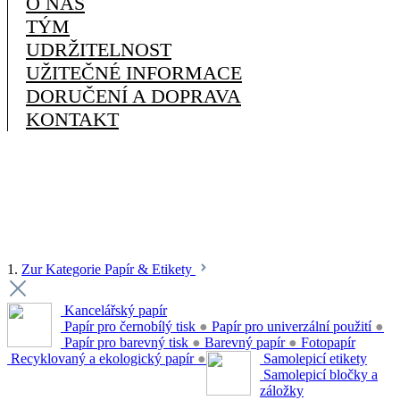
O NÁS
TÝM
UDRŽITELNOST
UŽITEČNÉ INFORMACE
DORUČENÍ A DOPRAVA
KONTAKT
1.
Zur Kategorie Papír & Etikety
Kancelářský papír
Papír pro černobílý tisk
●
Papír pro univerzální použití
●
Papír pro barevný tisk
●
Barevný papír
●
Fotopapír
Recyklovaný a ekologický papír
●
Samolepicí etikety
Samolepicí bločky a
záložky