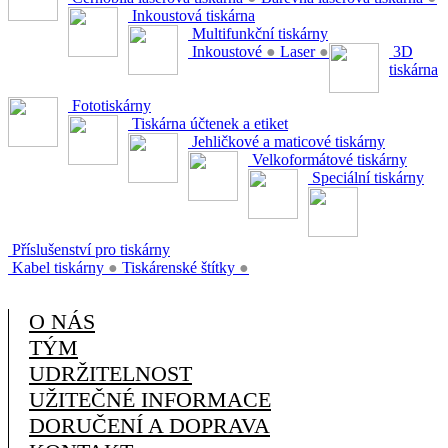
Inkoustová tiskárna
Multifunkční tiskárny
Inkoustové
●
Laser
●
3D
tiskárna
Fototiskárny
Tiskárna účtenek a etiket
Jehličkové a maticové tiskárny
Velkoformátové tiskárny
Speciální tiskárny
Příslušenství pro tiskárny
Kabel tiskárny
●
Tiskárenské štítky
●
O NÁS
TÝM
UDRŽITELNOST
UŽITEČNÉ INFORMACE
DORUČENÍ A DOPRAVA