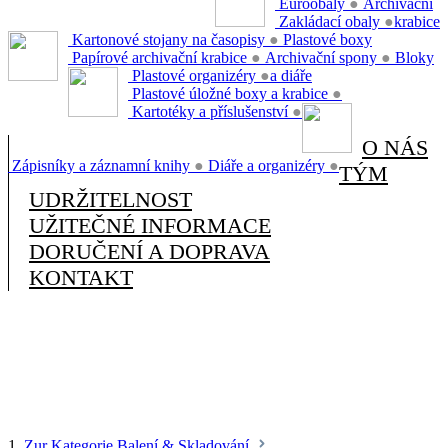
Euroobaly
●
Archivační
Zakládací obaly
●
krabice
Kartonové stojany na časopisy
●
Plastové boxy
Papírové archivační krabice
●
Archivační spony
●
Bloky
Plastové organizéry
●
a diáře
Plastové úložné boxy a krabice
●
Kartotéky a příslušenství
●
O NÁS
Zápisníky a záznamní knihy
●
Diáře a organizéry
●
TÝM
UDRŽITELNOST
UŽITEČNÉ INFORMACE
DORUČENÍ A DOPRAVA
KONTAKT
1.
Zur Kategorie Balení & Skladování