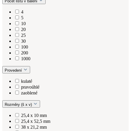
Počet listů v balení
4
5
10
20
25
30
100
200
1000
Provedení
kulaté
pravoúhlé
zaoblené
Rozměry (š x v)
25,4 x 10 mm
25,4 x 52,5 mm
38 x 21,2 mm