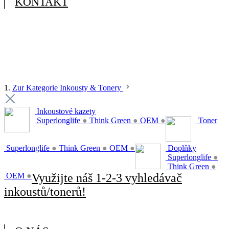
KONTAKT
1.
Zur Kategorie Inkousty & Tonery
Inkoustové kazety
Superlonglife
●
Think Green
●
OEM
●
Toner
Superlonglife
●
Think Green
●
OEM
●
Doplňky
Superlonglife
●
Think Green
●
OEM
●
Využijte náš 1-2-3 vyhledávač
inkoustů/tonerů!