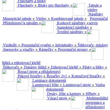
Flipcharty a bloky
Flipcharty
●
Bloky pro flipcharty
●
Tabule a
vitríny
Nástěnky
Magnetické tabule
●
Vitríny
●
Kombinované tabule
●
Prezentační
Příslušenství k tabulím
●
Korkové nástěnky
●
servis
Samolepicí nástěnky
●
Textilní nástěnky
●
Vizitkáře
●
Prezentační systém
●
Infotabulky
●
Štítkovače, tiskárny
Jmenovky a visačky
●
Rámečky
●
Prezentační stojany
●
štítků a etiketovací kleště
Štítkovače
●
Tiskárny štítků
●
Etiketovací kleště
●
Pásky a štítky
●
Řezací stroje a příslušenství
Pákové řezačky
●
Řezačky 2v1
●
Kotoučové řezačky
●
Laminace dokumentů
Laminovací fólie
●
Laminovací stroje
●
Vazba
dokumentů
Desky, fólie a kartony
●
Hřbety
●
Vázací stroje
●
Multimediální
prezentace a
příslušenství