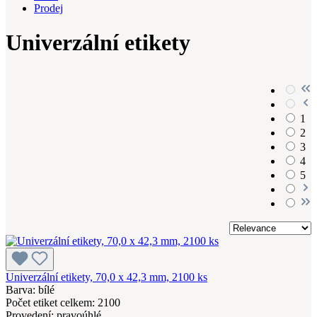
Prodej
Univerzální etikety
1
2
3
4
5
Univerzální etikety, 70,0 x 42,3 mm, 2100 ks
Barva: bílé
Počet etiket celkem: 2100
Provedení: pravoúhlé