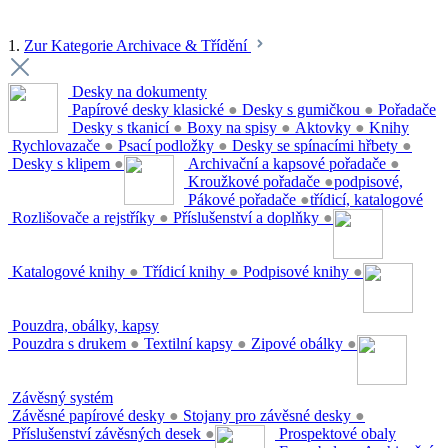
1.
Zur Kategorie Archivace & Třídění
Desky na dokumenty
Papírové desky klasické
●
Desky s gumičkou
●
Pořadače
Desky s tkanicí
●
Boxy na spisy
●
Aktovky
●
Knihy
Rychlovazače
●
Psací podložky
●
Desky se spínacími hřbety
●
Desky s klipem
●
Archivační a kapsové pořadače
●
Kroužkové pořadače
●
podpisové,
Pákové pořadače
●
třídicí, katalogové
Rozlišovače a rejstříky
●
Příslušenství a doplňky
●
Katalogové knihy
●
Třídicí knihy
●
Podpisové knihy
●
Pouzdra, obálky, kapsy
Pouzdra s drukem
●
Textilní kapsy
●
Zipové obálky
●
Závěsný systém
Závěsné papírové desky
●
Stojany pro závěsné desky
●
Příslušenství závěsných desek
●
Prospektové obaly