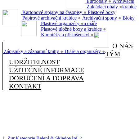
Euroobaly
●
Archivační
Zakládací obaly
●
krabice
Kartonové stojany na časopisy
●
Plastové boxy
Papírové archivační krabice
●
Archivační spony
●
Bloky
Plastové organizéry
●
a diáře
Plastové úložné boxy a krabice
●
Kartotéky a příslušenství
●
O NÁS
Zápisníky a záznamní knihy
●
Diáře a organizéry
●
TÝM
UDRŽITELNOST
UŽITEČNÉ INFORMACE
DORUČENÍ A DOPRAVA
KONTAKT
1.
Zur Kategorie Balení & Skladování