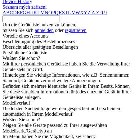
Device History
Seznam mých zařízení
A
B
C
D
E
F
G
H
I
J
K
L
M
N
O
P
Q
R
S
T
U
V
W
X
Y
Z
A
Z
0
9
Um die Geräteliste nutzen zu können,
müssen Sie sich
anmelden
oder
registrieren
Vorteile eines Accounts
Beschleunigung des Bestellprozesses
Übersicht aller getätigten Bestellungen
Persönliche Geräteliste
Wußten Sie schon?
Mit Ihrer persönlichen Geräteliste haben Sie die Verwaltung Ihrer
Geräte stets im Griff.
Hinterlegen Sie wichtige Informationen, wie z.B. Seriennummer,
Standort, Gerätenutzer und weitere Anmerkungen.
Befinden sich mehrere identische Geräte in Ihrem Besitz, können
Sie diese variablen Informationen für jedes einzelne Gerät in Ihrer
Geräteliste anlegen.
Modellverlauf
Die letzten Sucheinträge werden gespeichert und erscheinen
automatisch in Ihrem Modellverlauf.
Wußten Sie schon?
Zeigen Sie alle Geräte passend zu Ihrer ausgewählten
Modellserie/Gerätetyp an
Im Menü haben Sie die Möglichkeit, zwischen: