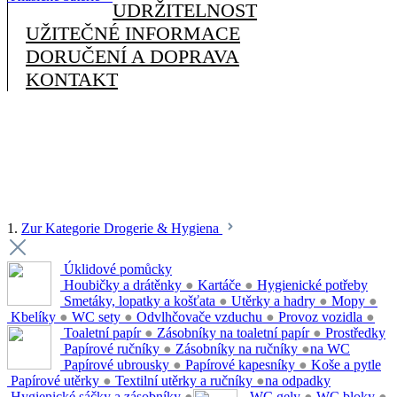
UDRŽITELNOST
UŽITEČNÉ INFORMACE
DORUČENÍ A DOPRAVA
KONTAKT
1.
Zur Kategorie Drogerie & Hygiena
Úklidové pomůcky
Houbičky a drátěnky
●
Kartáče
●
Hygienické potřeby
Smetáky, lopatky a košťata
●
Utěrky a hadry
●
Mopy
●
Kbelíky
●
WC sety
●
Odvlhčovače vzduchu
●
Provoz vozidla
●
Toaletní papír
●
Zásobníky na toaletní papír
●
Prostředky
Papírové ručníky
●
Zásobníky na ručníky
●
na WC
Papírové ubrousky
●
Papírové kapesníky
●
Koše a pytle
Papírové utěrky
●
Textilní utěrky a ručníky
●
na odpadky
Hygienické sáčky a zásobníky
●
WC gely
●
WC bloky
●