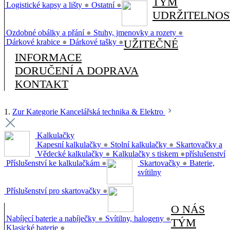
TÝM
Logistické kapsy a lišty
●
Ostatní
●
UDRŽITELNOS
Ozdobné obálky a přání
●
Stuhy, jmenovky a rozety
●
Dárkové krabice
●
Dárkové tašky
●
UŽITEČNÉ
INFORMACE
DORUČENÍ A DOPRAVA
KONTAKT
1.
Zur Kategorie Kancelářská technika & Elektro
Kalkulačky
Kapesní kalkulačky
●
Stolní kalkulačky
●
Skartovačky a
Vědecké kalkulačky
●
Kalkulačky s tiskem
●
příslušenství
Příslušenství ke kalkulačkám
●
Skartovačky
●
Baterie,
svítilny
Příslušenství pro skartovačky
●
O NÁS
Nabíjecí baterie a nabíječky
●
Svítilny, halogeny
●
TÝM
Klasické baterie
●