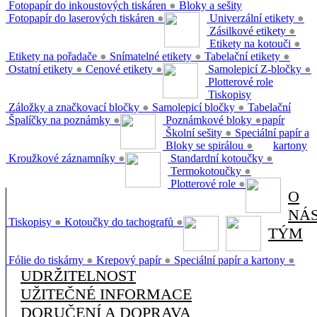
Fotopapír do inkoustových tiskáren
●
Bloky a sešity
Fotopapír do laserových tiskáren
●
Univerzální etikety
●
Zásilkové etikety
●
Etikety na kotouči
●
Etikety na pořadače
●
Snímatelné etikety
●
Tabelační etikety
●
Ostatní etikety
●
Cenové etikety
●
Samolepicí Z-bločky
●
Plotterové role
Tiskopisy
Záložky a značkovací bločky
●
Samolepicí bločky
●
Tabelační
Špalíčky na poznámky
●
Poznámkové bloky
●
papír
Školní sešity
●
Speciální papír a
Bloky se spirálou
●
kartony
Kroužkové záznamníky
●
Standardní kotoučky
●
Termokotoučky
●
Plotterové role
●
O
NÁ
Tiskopisy
●
Kotoučky do tachografů
●
TÝM
Fólie do tiskárny
●
Krepový papír
●
Speciální papír a kartony
●
UDRŽITELNOST
UŽITEČNÉ INFORMACE
DORUČENÍ A DOPRAVA