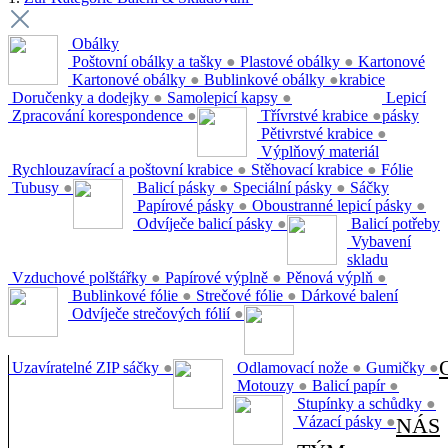
Obálky
Poštovní obálky a tašky
●
Plastové obálky
●
Kartonové
Kartonové obálky
●
Bublinkové obálky
●
krabice
Doručenky a dodejky
●
Samolepicí kapsy
●
Lepicí
Zpracování korespondence
●
Třívrstvé krabice
●
pásky
Pětivrstvé krabice
●
Výplňový materiál
Rychlouzavírací a poštovní krabice
●
Stěhovací krabice
●
Fólie
Tubusy
●
Balicí pásky
●
Speciální pásky
●
Sáčky
Papírové pásky
●
Oboustranné lepicí pásky
●
Odvíječe balicí pásky
●
Balicí potřeby
Vybavení
skladu
Vzduchové polštářky
●
Papírové výplně
●
Pěnová výplň
●
Bublinkové fólie
●
Strečové fólie
●
Dárkové balení
Odvíječe strečových fólií
●
Uzavíratelné ZIP sáčky
●
Odlamovací nože
●
Gumičky
●
Motouzy
●
Balicí papír
●
Stupínky a schůdky
●
Vázací pásky
●
NÁS