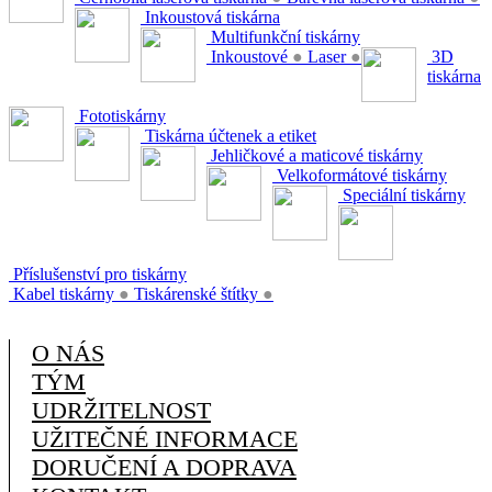
Inkoustová tiskárna
Multifunkční tiskárny
Inkoustové
●
Laser
●
3D
tiskárna
Fototiskárny
Tiskárna účtenek a etiket
Jehličkové a maticové tiskárny
Velkoformátové tiskárny
Speciální tiskárny
Příslušenství pro tiskárny
Kabel tiskárny
●
Tiskárenské štítky
●
O NÁS
TÝM
UDRŽITELNOST
UŽITEČNÉ INFORMACE
DORUČENÍ A DOPRAVA