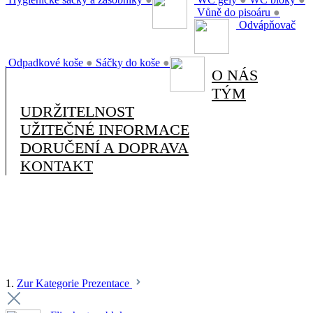
Vůně do pisoáru
●
Odvápňovač
Odpadkové koše
●
Sáčky do koše
●
O NÁS
TÝM
UDRŽITELNOST
UŽITEČNÉ INFORMACE
DORUČENÍ A DOPRAVA
KONTAKT
1.
Zur Kategorie Prezentace