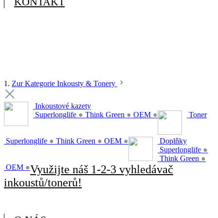
KONTAKT
1.
Zur Kategorie Inkousty & Tonery
Inkoustové kazety
Superlonglife
●
Think Green
●
OEM
●
Toner
Superlonglife
●
Think Green
●
OEM
●
Doplňky
Superlonglife
●
Think Green
●
OEM
●
Využijte náš 1-2-3 vyhledávač
inkoustů/tonerů!