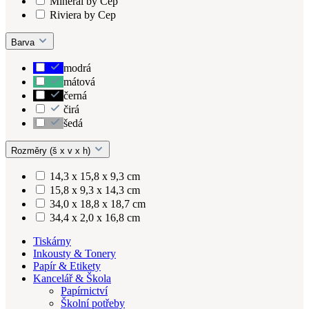
Mineral by Cep
Riviera by Cep
Barva
modrá
mátová
černá
čirá
šedá
Rozměry (š x v x h)
14,3 x 15,8 x 9,3 cm
15,8 x 9,3 x 14,3 cm
34,0 x 18,8 x 18,7 cm
34,4 x 2,0 x 16,8 cm
Tiskárny
Inkousty & Tonery
Papír & Etikety
Kancelář & Škola
Papírnictví
Školní potřeby