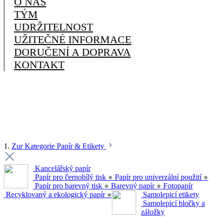
O NÁS
TÝM
UDRŽITELNOST
UŽITEČNÉ INFORMACE
DORUČENÍ A DOPRAVA
KONTAKT
1.
Zur Kategorie Papír & Etikety
Kancelářský papír
Papír pro černobílý tisk
●
Papír pro univerzální použití
●
Papír pro barevný tisk
●
Barevný papír
●
Fotopapír
Recyklovaný a ekologický papír
●
Samolepicí etikety
Samolepicí bločky a
záložky