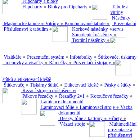
Flipcharty a bloky
Flipcharty
●
Bloky pro flipcharty
●
Tabule a
vitríny
Nástěnky
Magnetické tabule
●
Vitríny
●
Kombinované tabule
●
Prezentační
Příslušenství k tabulím
●
Korkové nástěnky
●
servis
Samolepicí nástěnky
●
Textilní nástěnky
●
Vizitkáře
●
Prezentační systém
●
Infotabulky
●
Štítkovače, tiskárny
Jmenovky a visačky
●
Rámečky
●
Prezentační stojany
●
štítků a etiketovací kleště
Štítkovače
●
Tiskárny štítků
●
Etiketovací kleště
●
Pásky a štítky
●
Řezací stroje a příslušenství
Pákové řezačky
●
Řezačky 2v1
●
Kotoučové řezačky
●
Laminace dokumentů
Laminovací fólie
●
Laminovací stroje
●
Vazba
dokumentů
Desky, fólie a kartony
●
Hřbety
●
Vázací stroje
●
Multimediální
prezentace a
příslušenství