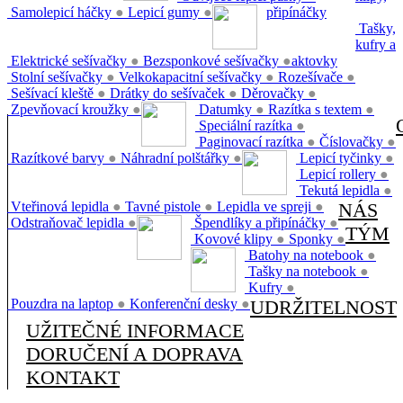
Samolepicí háčky
●
Lepicí gumy
●
připínáčky
Tašky,
kufry a
Elektrické sešívačky
●
Bezsponkové sešívačky
●
aktovky
Stolní sešívačky
●
Velkokapacitní sešívačky
●
Rozešívače
●
Sešívací kleště
●
Drátky do sešívaček
●
Děrovačky
●
Zpevňovací kroužky
●
Datumky
●
Razítka s textem
●
Speciální razítka
●
Paginovací razítka
●
Číslovačky
●
Razítkové barvy
●
Náhradní polštářky
●
Lepicí tyčinky
●
Lepicí rollery
●
Tekutá lepidla
●
Vteřinová lepidla
●
Tavné pistole
●
Lepidla ve spreji
●
NÁS
Odstraňovač lepidla
●
Špendlíky a připínáčky
●
TÝM
Kovové klipy
●
Sponky
●
Batohy na notebook
●
Tašky na notebook
●
Kufry
●
Pouzdra na laptop
●
Konferenční desky
●
UDRŽITELNOST
UŽITEČNÉ INFORMACE
DORUČENÍ A DOPRAVA
KONTAKT