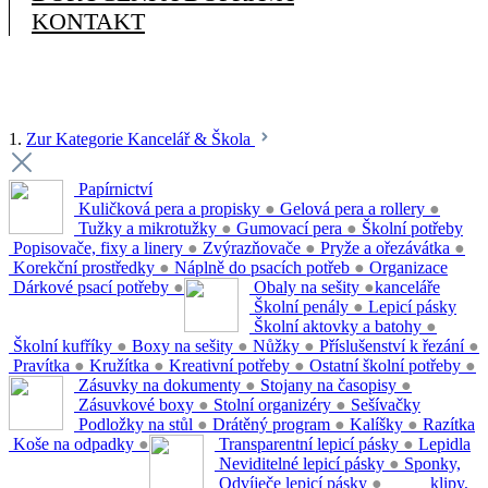
KONTAKT
1.
Zur Kategorie Kancelář & Škola
Papírnictví
Kuličková pera a propisky
●
Gelová pera a rollery
●
Tužky a mikrotužky
●
Gumovací pera
●
Školní potřeby
Popisovače, fixy a linery
●
Zvýrazňovače
●
Pryže a ořezávátka
●
Korekční prostředky
●
Náplně do psacích potřeb
●
Organizace
Dárkové psací potřeby
●
Obaly na sešity
●
kanceláře
Školní penály
●
Lepicí pásky
Školní aktovky a batohy
●
Školní kufříky
●
Boxy na sešity
●
Nůžky
●
Příslušenství k řezání
●
Pravítka
●
Kružítka
●
Kreativní potřeby
●
Ostatní školní potřeby
●
Zásuvky na dokumenty
●
Stojany na časopisy
●
Zásuvkové boxy
●
Stolní organizéry
●
Sešívačky
Podložky na stůl
●
Drátěný program
●
Kalíšky
●
Razítka
Koše na odpadky
●
Transparentní lepicí pásky
●
Lepidla
Neviditelné lepicí pásky
●
Sponky,
Odvíječe lepicí pásky
●
klipy,