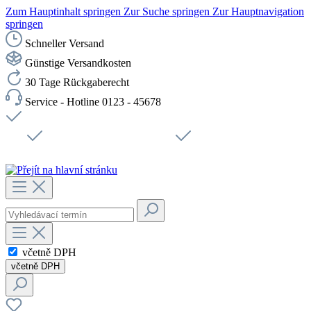
Zum Hauptinhalt springen
Zur Suche springen
Zur Hauptnavigation
springen
Schneller Versand
Günstige Versandkosten
30 Tage Rückgaberecht
Service - Hotline 0123 - 45678
Doprava zdarma od 1199 Kč bez DPH
Zabezpečené připojení SSL
Rychlé doručení
Podpora
Udržitelnost
Pracovní místa
včetně DPH
včetně DPH