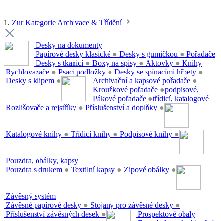
1.
Zur Kategorie Archivace & Třídění
Desky na dokumenty
Papírové desky klasické
●
Desky s gumičkou
●
Pořadače
Desky s tkanicí
●
Boxy na spisy
●
Aktovky
●
Knihy
Rychlovazače
●
Psací podložky
●
Desky se spínacími hřbety
●
Desky s klipem
●
Archivační a kapsové pořadače
●
Kroužkové pořadače
●
podpisové,
Pákové pořadače
●
třídicí, katalogové
Rozlišovače a rejstříky
●
Příslušenství a doplňky
●
Katalogové knihy
●
Třídicí knihy
●
Podpisové knihy
●
Pouzdra, obálky, kapsy
Pouzdra s drukem
●
Textilní kapsy
●
Zipové obálky
●
Závěsný systém
Závěsné papírové desky
●
Stojany pro závěsné desky
●
Příslušenství závěsných desek
●
Prospektové obaly