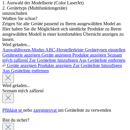
1. Auswahl der Modellserie (Color LaserJet)
2. Gerätetyps (Multifunktiongeräte)
umzuschalten
Wußten Sie schon?
Zeigen Sie alle Geräte passend zu Ihrem ausgewählten Model an
Hier haben Sie die Möglichkeit sich sämtliche Produkte zu Ihrem
ausgewählten Modell in einer komfortablen Übersicht anzeigen zu
lassen.
Wird geladen...
Auswahlboxen-Modus
ABC-Herstellerleiste
Gerätetypen einstellen
Geräteserie anzeigen
Geräte anzeigen
Produkte anzeigen
Seznam
mých zařízení
Zur Geräteliste hinzufügen
Aus Geräteliste entfernen
Geräte anzeigen
Produkte anzeigen
Zur Geräteliste hinzufügen
Aus Geräteliste entfernen
Wird geladen...
Seznam mých zařízení
Přihlásit se
nebo
zaregistrovat
um Geräteliste zu verwenden
Bist du sicher?