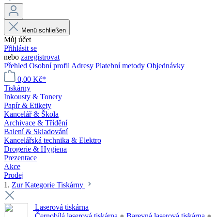
Menü schließen
Můj účet
Přihlásit se
nebo
zaregistrovat
Přehled
Osobní profil
Adresy
Platební metody
Objednávky
0,00 Kč*
Tiskárny
Inkousty & Tonery
Papír & Etikety
Kancelář & Škola
Archivace & Třídění
Balení & Skladování
Kancelářská technika & Elektro
Drogerie & Hygiena
Prezentace
Akce
Prodej
1.
Zur Kategorie Tiskárny
Laserová tiskárna
Černobílá laserová tiskárna
●
Barevná laserová tiskárna
●