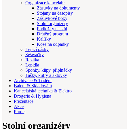
Organizace kanceláře
Zásuvky na dokumenty
Stojany na časopisy
Zásuvkové boxy
Stolní organizéry
Podložky na stůl
Drátěný program
Kalíšky
Koše na odpadky
Lepicí pásky
Sešívačky
Razítka
Lepidla
Sponky, klipy, připínáčky
Tašky, kufry a aktovky
Archivace & Třídění
Balení & Skladování
Kancelářská technika & Elektro
Drogerie & Hygiena
Prezentace
Akce
Prodej
Stolní organizéry