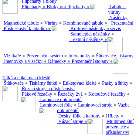
Flipcharty a bloky
Flipcharty
●
Bloky pro flipcharty
●
Tabule a
vitríny
Nástěnky
Magnetické tabule
●
Vitríny
●
Kombinované tabule
●
Prezentační
Příslušenství k tabulím
●
Korkové nástěnky
●
servis
Samolepicí nástěnky
●
Textilní nástěnky
●
Vizitkáře
●
Prezentační systém
●
Infotabulky
●
Štítkovače, tiskárny
Jmenovky a visačky
●
Rámečky
●
Prezentační stojany
●
štítků a etiketovací kleště
Štítkovače
●
Tiskárny štítků
●
Etiketovací kleště
●
Pásky a štítky
●
Řezací stroje a příslušenství
Pákové řezačky
●
Řezačky 2v1
●
Kotoučové řezačky
●
Laminace dokumentů
Laminovací fólie
●
Laminovací stroje
●
Vazba
dokumentů
Desky, fólie a kartony
●
Hřbety
●
Vázací stroje
●
Multimediální
prezentace a
příslušenství