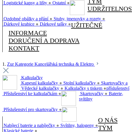
TÝM
Logistické kapsy a lišty
●
Ostatní
●
UDRŽITELNOS
Ozdobné obálky a přání
●
Stuhy, jmenovky a rozety
●
Dárkové krabice
●
Dárkové tašky
●
UŽITEČNÉ
INFORMACE
DORUČENÍ A DOPRAVA
KONTAKT
1.
Zur Kategorie Kancelářská technika & Elektro
Kalkulačky
Kapesní kalkulačky
●
Stolní kalkulačky
●
Skartovačky a
Vědecké kalkulačky
●
Kalkulačky s tiskem
●
příslušenství
Příslušenství ke kalkulačkám
●
Skartovačky
●
Baterie,
svítilny
Příslušenství pro skartovačky
●
O NÁS
Nabíjecí baterie a nabíječky
●
Svítilny, halogeny
●
TÝM
Klasické baterie
●