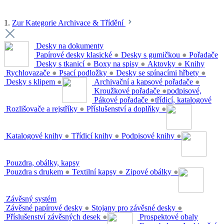
1.
Zur Kategorie Archivace & Třídění
Desky na dokumenty
Papírové desky klasické
●
Desky s gumičkou
●
Pořadače
Desky s tkanicí
●
Boxy na spisy
●
Aktovky
●
Knihy
Rychlovazače
●
Psací podložky
●
Desky se spínacími hřbety
●
Desky s klipem
●
Archivační a kapsové pořadače
●
Kroužkové pořadače
●
podpisové,
Pákové pořadače
●
třídicí, katalogové
Rozlišovače a rejstříky
●
Příslušenství a doplňky
●
Katalogové knihy
●
Třídicí knihy
●
Podpisové knihy
●
Pouzdra, obálky, kapsy
Pouzdra s drukem
●
Textilní kapsy
●
Zipové obálky
●
Závěsný systém
Závěsné papírové desky
●
Stojany pro závěsné desky
●
Příslušenství závěsných desek
●
Prospektové obaly