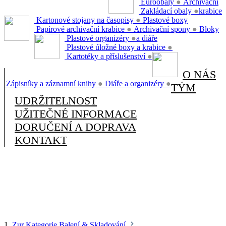
Euroobaly
●
Archivační
Zakládací obaly
●
krabice
Kartonové stojany na časopisy
●
Plastové boxy
Papírové archivační krabice
●
Archivační spony
●
Bloky
Plastové organizéry
●
a diáře
Plastové úložné boxy a krabice
●
Kartotéky a příslušenství
●
O NÁS
Zápisníky a záznamní knihy
●
Diáře a organizéry
●
TÝM
UDRŽITELNOST
UŽITEČNÉ INFORMACE
DORUČENÍ A DOPRAVA
KONTAKT
1.
Zur Kategorie Balení & Skladování