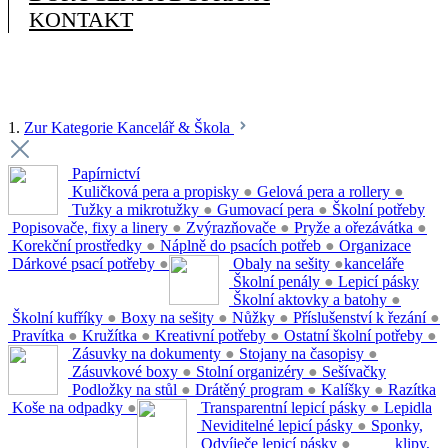
KONTAKT
1.
Zur Kategorie Kancelář & Škola
Papírnictví
Kuličková pera a propisky
●
Gelová pera a rollery
●
Tužky a mikrotužky
●
Gumovací pera
●
Školní potřeby
Popisovače, fixy a linery
●
Zvýrazňovače
●
Pryže a ořezávátka
●
Korekční prostředky
●
Náplně do psacích potřeb
●
Organizace
Dárkové psací potřeby
●
Obaly na sešity
●
kanceláře
Školní penály
●
Lepicí pásky
Školní aktovky a batohy
●
Školní kufříky
●
Boxy na sešity
●
Nůžky
●
Příslušenství k řezání
●
Pravítka
●
Kružítka
●
Kreativní potřeby
●
Ostatní školní potřeby
●
Zásuvky na dokumenty
●
Stojany na časopisy
●
Zásuvkové boxy
●
Stolní organizéry
●
Sešívačky
Podložky na stůl
●
Drátěný program
●
Kalíšky
●
Razítka
Koše na odpadky
●
Transparentní lepicí pásky
●
Lepidla
Neviditelné lepicí pásky
●
Sponky,
Odvíječe lepicí pásky
●
klipy,