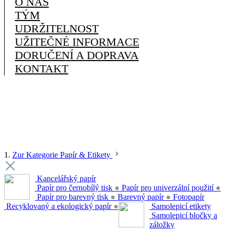
O NÁS
TÝM
UDRŽITELNOST
UŽITEČNÉ INFORMACE
DORUČENÍ A DOPRAVA
KONTAKT
1.
Zur Kategorie Papír & Etikety
Kancelářský papír
Papír pro černobílý tisk
●
Papír pro univerzální použití
●
Papír pro barevný tisk
●
Barevný papír
●
Fotopapír
Recyklovaný a ekologický papír
●
Samolepicí etikety
Samolepicí bločky a
záložky