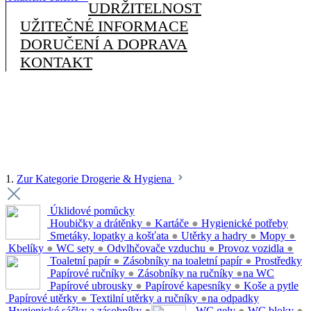
UDRŽITELNOST
UŽITEČNÉ INFORMACE
DORUČENÍ A DOPRAVA
KONTAKT
1.
Zur Kategorie Drogerie & Hygiena
Úklidové pomůcky
Houbičky a drátěnky
●
Kartáče
●
Hygienické potřeby
Smetáky, lopatky a košťata
●
Utěrky a hadry
●
Mopy
●
Kbelíky
●
WC sety
●
Odvlhčovače vzduchu
●
Provoz vozidla
●
Toaletní papír
●
Zásobníky na toaletní papír
●
Prostředky
Papírové ručníky
●
Zásobníky na ručníky
●
na WC
Papírové ubrousky
●
Papírové kapesníky
●
Koše a pytle
Papírové utěrky
●
Textilní utěrky a ručníky
●
na odpadky
Hygienické sáčky a zásobníky
●
WC gely
●
WC bloky
●