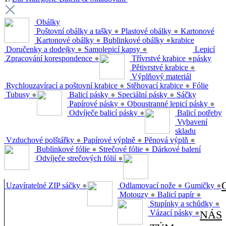
Obálky
Poštovní obálky a tašky
●
Plastové obálky
●
Kartonové
Kartonové obálky
●
Bublinkové obálky
●
krabice
Doručenky a dodejky
●
Samolepicí kapsy
●
Lepicí
Zpracování korespondence
●
Třívrstvé krabice
●
pásky
Pětivrstvé krabice
●
Výplňový materiál
Rychlouzavírací a poštovní krabice
●
Stěhovací krabice
●
Fólie
Tubusy
●
Balicí pásky
●
Speciální pásky
●
Sáčky
Papírové pásky
●
Oboustranné lepicí pásky
●
Odvíječe balicí pásky
●
Balicí potřeby
Vybavení
skladu
Vzduchové polštářky
●
Papírové výplně
●
Pěnová výplň
●
Bublinkové fólie
●
Strečové fólie
●
Dárkové balení
Odvíječe strečových fólií
●
Uzavíratelné ZIP sáčky
●
Odlamovací nože
●
Gumičky
●
Motouzy
●
Balicí papír
●
Stupínky a schůdky
●
Vázací pásky
●
NÁS