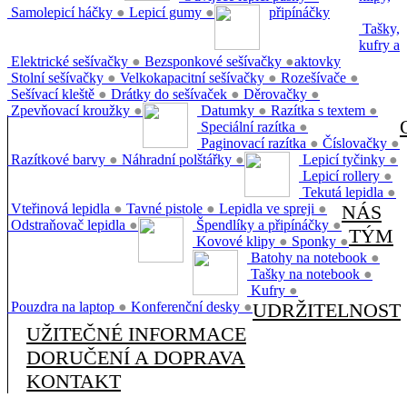
Samolepicí háčky
●
Lepicí gumy
●
připínáčky
Tašky,
kufry a
Elektrické sešívačky
●
Bezsponkové sešívačky
●
aktovky
Stolní sešívačky
●
Velkokapacitní sešívačky
●
Rozešívače
●
Sešívací kleště
●
Drátky do sešívaček
●
Děrovačky
●
Zpevňovací kroužky
●
Datumky
●
Razítka s textem
●
Speciální razítka
●
Paginovací razítka
●
Číslovačky
●
Razítkové barvy
●
Náhradní polštářky
●
Lepicí tyčinky
●
Lepicí rollery
●
Tekutá lepidla
●
Vteřinová lepidla
●
Tavné pistole
●
Lepidla ve spreji
●
NÁS
Odstraňovač lepidla
●
Špendlíky a připínáčky
●
TÝM
Kovové klipy
●
Sponky
●
Batohy na notebook
●
Tašky na notebook
●
Kufry
●
Pouzdra na laptop
●
Konferenční desky
●
UDRŽITELNOST
UŽITEČNÉ INFORMACE
DORUČENÍ A DOPRAVA
KONTAKT