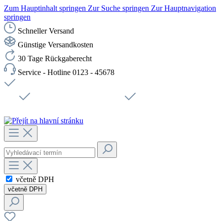
Zum Hauptinhalt springen
Zur Suche springen
Zur Hauptnavigation
springen
Schneller Versand
Günstige Versandkosten
30 Tage Rückgaberecht
Service - Hotline 0123 - 45678
Doprava zdarma od 1199 Kč bez DPH
Zabezpečené připojení SSL
Rychlé doručení
Podpora
Udržitelnost
Pracovní místa
včetně DPH
včetně DPH