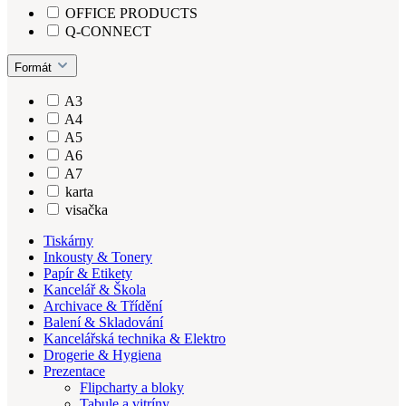
OFFICE PRODUCTS
Q-CONNECT
Formát
A3
A4
A5
A6
A7
karta
visačka
Tiskárny
Inkousty & Tonery
Papír & Etikety
Kancelář & Škola
Archivace & Třídění
Balení & Skladování
Kancelářská technika & Elektro
Drogerie & Hygiena
Prezentace
Flipcharty a bloky
Tabule a vitríny