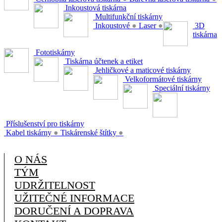
Inkoustová tiskárna
Multifunkční tiskárny
Inkoustové
●
Laser
●
3D
tiskárna
Fototiskárny
Tiskárna účtenek a etiket
Jehličkové a maticové tiskárny
Velkoformátové tiskárny
Speciální tiskárny
Příslušenství pro tiskárny
Kabel tiskárny
●
Tiskárenské štítky
●
O NÁS
TÝM
UDRŽITELNOST
UŽITEČNÉ INFORMACE
DORUČENÍ A DOPRAVA