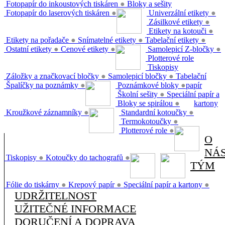
Fotopapír do inkoustových tiskáren
●
Bloky a sešity
Fotopapír do laserových tiskáren
●
Univerzální etikety
●
Zásilkové etikety
●
Etikety na kotouči
●
Etikety na pořadače
●
Snímatelné etikety
●
Tabelační etikety
●
Ostatní etikety
●
Cenové etikety
●
Samolepicí Z-bločky
●
Plotterové role
Tiskopisy
Záložky a značkovací bločky
●
Samolepicí bločky
●
Tabelační
Špalíčky na poznámky
●
Poznámkové bloky
●
papír
Školní sešity
●
Speciální papír a
Bloky se spirálou
●
kartony
Kroužkové záznamníky
●
Standardní kotoučky
●
Termokotoučky
●
Plotterové role
●
O
NÁ
Tiskopisy
●
Kotoučky do tachografů
●
TÝM
Fólie do tiskárny
●
Krepový papír
●
Speciální papír a kartony
●
UDRŽITELNOST
UŽITEČNÉ INFORMACE
DORUČENÍ A DOPRAVA