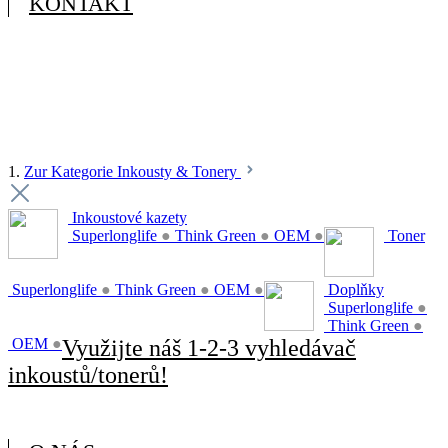
KONTAKT
1.
Zur Kategorie Inkousty & Tonery
Inkoustové kazety
Superlonglife
●
Think Green
●
OEM
●
Toner
Superlonglife
●
Think Green
●
OEM
●
Doplňky
Superlonglife
●
Think Green
●
OEM
●
Využijte náš 1-2-3 vyhledávač
inkoustů/tonerů!