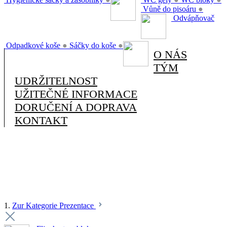
Vůně do pisoáru
●
Odvápňovač
Odpadkové koše
●
Sáčky do koše
●
O NÁS
TÝM
UDRŽITELNOST
UŽITEČNÉ INFORMACE
DORUČENÍ A DOPRAVA
KONTAKT
1.
Zur Kategorie Prezentace