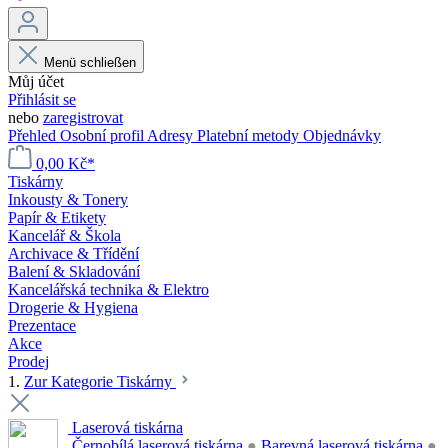
Menü schließen
Můj účet
Přihlásit se
nebo
zaregistrovat
Přehled
Osobní profil
Adresy
Platební metody
Objednávky
0,00 Kč*
Tiskárny
Inkousty & Tonery
Papír & Etikety
Kancelář & Škola
Archivace & Třídění
Balení & Skladování
Kancelářská technika & Elektro
Drogerie & Hygiena
Prezentace
Akce
Prodej
1.
Zur Kategorie Tiskárny
Laserová tiskárna
Černobílá laserová tiskárna
●
Barevná laserová tiskárna
●