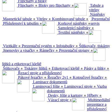
Flipcharty a bloky
Flipcharty
●
Bloky pro flipcharty
●
Tabule a
vitríny
Nástěnky
Magnetické tabule
●
Vitríny
●
Kombinované tabule
●
Prezentační
Příslušenství k tabulím
●
Korkové nástěnky
●
servis
Samolepicí nástěnky
●
Textilní nástěnky
●
Vizitkáře
●
Prezentační systém
●
Infotabulky
●
Štítkovače, tiskárny
Jmenovky a visačky
●
Rámečky
●
Prezentační stojany
●
štítků a etiketovací kleště
Štítkovače
●
Tiskárny štítků
●
Etiketovací kleště
●
Pásky a štítky
●
Řezací stroje a příslušenství
Pákové řezačky
●
Řezačky 2v1
●
Kotoučové řezačky
●
Laminace dokumentů
Laminovací fólie
●
Laminovací stroje
●
Vazba
dokumentů
Desky, fólie a kartony
●
Hřbety
●
Vázací stroje
●
Multimediální
prezentace a
příslušenství