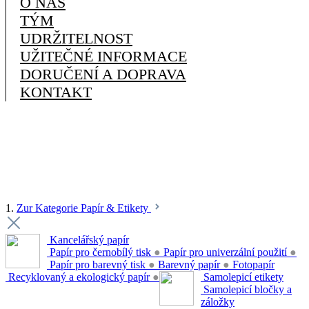
O NÁS
TÝM
UDRŽITELNOST
UŽITEČNÉ INFORMACE
DORUČENÍ A DOPRAVA
KONTAKT
1.
Zur Kategorie Papír & Etikety
Kancelářský papír
Papír pro černobílý tisk
●
Papír pro univerzální použití
●
Papír pro barevný tisk
●
Barevný papír
●
Fotopapír
Recyklovaný a ekologický papír
●
Samolepicí etikety
Samolepicí bločky a
záložky