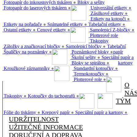
Fotopapír do inkoustových tiskáren
●
Bloky a sešity
Fotopapír do laserových tiskáren
●
Univerzální etikety
●
Zásilkové etikety
●
Etikety na kotouči
●
Etikety na pořadače
●
Snímatelné etikety
●
Tabelační etikety
●
Ostatní etikety
●
Cenové etikety
●
Samolepicí Z-bločky
●
Plotterové role
Tiskopisy
Záložky a značkovací bločky
●
Samolepicí bločky
●
Tabelační
Špalíčky na poznámky
●
Poznámkové bloky
●
papír
Školní sešity
●
Speciální papír a
Bloky se spirálou
●
kartony
Kroužkové záznamníky
●
Standardní kotoučky
●
Termokotoučky
●
Plotterové role
●
O
NÁ
Tiskopisy
●
Kotoučky do tachografů
●
TÝM
Fólie do tiskárny
●
Krepový papír
●
Speciální papír a kartony
●
UDRŽITELNOST
UŽITEČNÉ INFORMACE
DORUČENÍ A DOPRAVA