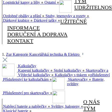
TÝM
Logistické kapsy a lišty
●
Ostatní
●
UDRŽITELNOS
Ozdobné obálky a přání
●
Stuhy, jmenovky a rozety
●
Dárkové krabice
●
Dárkové tašky
●
UŽITEČNÉ
INFORMACE
DORUČENÍ A DOPRAVA
KONTAKT
1.
Zur Kategorie Kancelářská technika & Elektro
Kalkulačky
Kapesní kalkulačky
●
Stolní kalkulačky
●
Skartovačky a
Vědecké kalkulačky
●
Kalkulačky s tiskem
●
příslušenství
Příslušenství ke kalkulačkám
●
Skartovačky
●
Baterie,
svítilny
Příslušenství pro skartovačky
●
O NÁS
Nabíjecí baterie a nabíječky
●
Svítilny, halogeny
●
TÝM
Klasické baterie
●