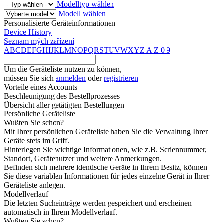
Modelltyp wählen
Modell wählen
Personalisierte Geräteinformationen
Device History
Seznam mých zařízení
A
B
C
D
E
F
G
H
I
J
K
L
M
N
O
P
Q
R
S
T
U
V
W
X
Y
Z
A
Z
0
9
Um die Geräteliste nutzen zu können,
müssen Sie sich
anmelden
oder
registrieren
Vorteile eines Accounts
Beschleunigung des Bestellprozesses
Übersicht aller getätigten Bestellungen
Persönliche Geräteliste
Wußten Sie schon?
Mit Ihrer persönlichen Geräteliste haben Sie die Verwaltung Ihrer
Geräte stets im Griff.
Hinterlegen Sie wichtige Informationen, wie z.B. Seriennummer,
Standort, Gerätenutzer und weitere Anmerkungen.
Befinden sich mehrere identische Geräte in Ihrem Besitz, können
Sie diese variablen Informationen für jedes einzelne Gerät in Ihrer
Geräteliste anlegen.
Modellverlauf
Die letzten Sucheinträge werden gespeichert und erscheinen
automatisch in Ihrem Modellverlauf.
Wußten Sie schon?