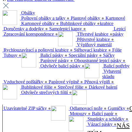
Obálky
Poštovní obálky a tašky
●
Plastové obálky
●
Kartonové
Kartonové obálky
●
Bublinkové obálky
●
krabice
Doručenky a dodejky
●
Samolepicí kapsy
●
Lepicí
Zpracování korespondence
●
Třívrstvé krabice
●
pásky
Pětivrstvé krabice
●
Výplňový materiál
Rychlouzavírací a poštovní krabice
●
Stěhovací krabice
●
Fólie
Tubusy
●
Balicí pásky
●
Speciální pásky
●
Sáčky
Papírové pásky
●
Oboustranné lepicí pásky
●
Odvíječe balicí pásky
●
Balicí potřeby
Vybavení
skladu
Vzduchové polštářky
●
Papírové výplně
●
Pěnová výplň
●
Bublinkové fólie
●
Strečové fólie
●
Dárkové balení
Odvíječe strečových fólií
●
Uzavíratelné ZIP sáčky
●
Odlamovací nože
●
Gumičky
●
Motouzy
●
Balicí papír
●
Stupínky a schůdky
●
Vázací pásky
●
NÁS