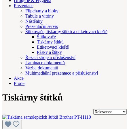
Drogerie & Hygiena
Prezentace
Flipcharty a bloky
Tabule a vitríny
Nástěnky
Prezentační servis
Štítkovače, tiskárny štítků a etiketovací kleště
Štítkovače
Tiskárny štítků
Etiketovací kleště
Pásky a štítky
Řezací stroje a příslušenství
Laminace dokumentů
Vazba dokumentů
Multimediální prezentace a příslušenství
Akce
Prodej
Tiskárny štítků