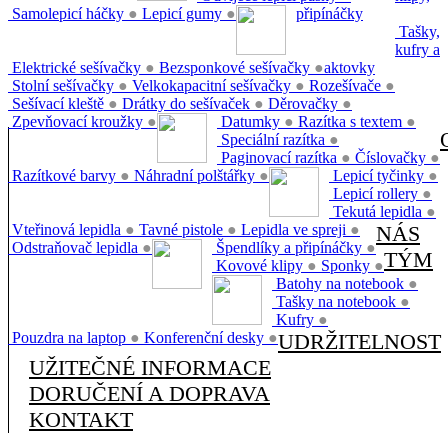
Samolepicí háčky
●
Lepicí gumy
●
připínáčky
Tašky,
kufry a
Elektrické sešívačky
●
Bezsponkové sešívačky
●
aktovky
Stolní sešívačky
●
Velkokapacitní sešívačky
●
Rozešívače
●
Sešívací kleště
●
Drátky do sešívaček
●
Děrovačky
●
Zpevňovací kroužky
●
Datumky
●
Razítka s textem
●
Speciální razítka
●
Paginovací razítka
●
Číslovačky
●
Razítkové barvy
●
Náhradní polštářky
●
Lepicí tyčinky
●
Lepicí rollery
●
Tekutá lepidla
●
Vteřinová lepidla
●
Tavné pistole
●
Lepidla ve spreji
●
NÁS
Odstraňovač lepidla
●
Špendlíky a připínáčky
●
TÝM
Kovové klipy
●
Sponky
●
Batohy na notebook
●
Tašky na notebook
●
Kufry
●
Pouzdra na laptop
●
Konferenční desky
●
UDRŽITELNOST
UŽITEČNÉ INFORMACE
DORUČENÍ A DOPRAVA
KONTAKT