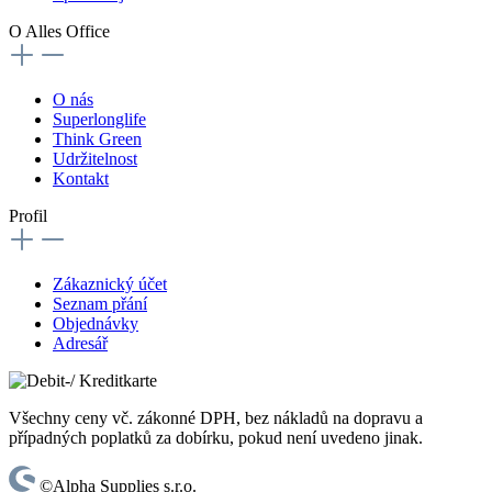
O Alles Office
O nás
Superlonglife
Think Green
Udržitelnost
Kontakt
Profil
Zákaznický účet
Seznam přání
Objednávky
Adresář
Všechny ceny vč. zákonné DPH, bez nákladů na dopravu a
případných poplatků za dobírku, pokud není uvedeno jinak.
©Alpha Supplies s.r.o.