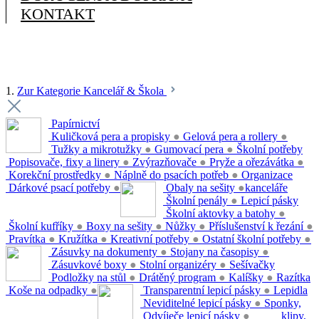
KONTAKT
1.
Zur Kategorie Kancelář & Škola
Papírnictví
Kuličková pera a propisky
●
Gelová pera a rollery
●
Tužky a mikrotužky
●
Gumovací pera
●
Školní potřeby
Popisovače, fixy a linery
●
Zvýrazňovače
●
Pryže a ořezávátka
●
Korekční prostředky
●
Náplně do psacích potřeb
●
Organizace
Dárkové psací potřeby
●
Obaly na sešity
●
kanceláře
Školní penály
●
Lepicí pásky
Školní aktovky a batohy
●
Školní kufříky
●
Boxy na sešity
●
Nůžky
●
Příslušenství k řezání
●
Pravítka
●
Kružítka
●
Kreativní potřeby
●
Ostatní školní potřeby
●
Zásuvky na dokumenty
●
Stojany na časopisy
●
Zásuvkové boxy
●
Stolní organizéry
●
Sešívačky
Podložky na stůl
●
Drátěný program
●
Kalíšky
●
Razítka
Koše na odpadky
●
Transparentní lepicí pásky
●
Lepidla
Neviditelné lepicí pásky
●
Sponky,
Odvíječe lepicí pásky
●
klipy,