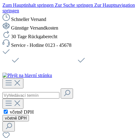
Zum Hauptinhalt springen
Zur Suche springen
Zur Hauptnavigation
springen
Schneller Versand
Günstige Versandkosten
30 Tage Rückgaberecht
Service - Hotline 0123 - 45678
Doprava zdarma od 1199 Kč bez DPH
Zabezpečené připojení SSL
Rychlé doručení
Podpora
Udržitelnost
Pracovní místa
včetně DPH
včetně DPH