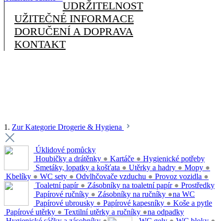
UDRŽITELNOST
UŽITEČNÉ INFORMACE
DORUČENÍ A DOPRAVA
KONTAKT
1.
Zur Kategorie Drogerie & Hygiena
Úklidové pomůcky
Houbičky a drátěnky
●
Kartáče
●
Hygienické potřeby
Smetáky, lopatky a košťata
●
Utěrky a hadry
●
Mopy
●
Kbelíky
●
WC sety
●
Odvlhčovače vzduchu
●
Provoz vozidla
●
Toaletní papír
●
Zásobníky na toaletní papír
●
Prostředky
Papírové ručníky
●
Zásobníky na ručníky
●
na WC
Papírové ubrousky
●
Papírové kapesníky
●
Koše a pytle
Papírové utěrky
●
Textilní utěrky a ručníky
●
na odpadky
Hygienické sáčky a zásobníky
●
WC gely
●
WC bloky
●