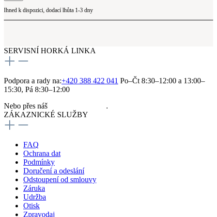
Ihned k dispozici, dodací lhůta 1-3 dny
SERVISNÍ HORKÁ LINKA
Podpora a rady na:
+420 388 422 041
Po–Čt 8:30–12:00 a 13:00–
15:30, Pá 8:30–12:00
Nebo přes náš
kontaktní formulář
.
ZÁKAZNICKÉ SLUŽBY
FAQ
Ochrana dat
Podmínky
Doručení a odeslání
Odstoupení od smlouvy
Záruka
Udržba
Otisk
Zpravodaj