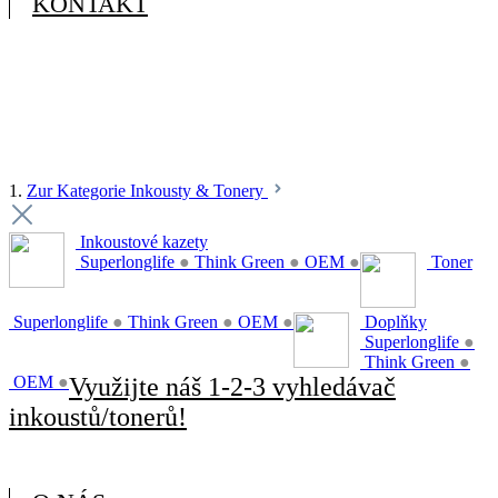
KONTAKT
1.
Zur Kategorie Inkousty & Tonery
Inkoustové kazety
Superlonglife
●
Think Green
●
OEM
●
Toner
Superlonglife
●
Think Green
●
OEM
●
Doplňky
Superlonglife
●
Think Green
●
OEM
●
Využijte náš 1-2-3 vyhledávač
inkoustů/tonerů!