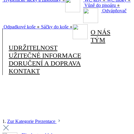
Vůně do pisoáru
●
Odvápňovač
Odpadkové koše
●
Sáčky do koše
●
O NÁS
TÝM
UDRŽITELNOST
UŽITEČNÉ INFORMACE
DORUČENÍ A DOPRAVA
KONTAKT
1.
Zur Kategorie Prezentace