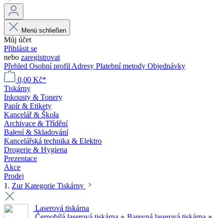
Menü schließen
Můj účet
Přihlásit se
nebo
zaregistrovat
Přehled
Osobní profil
Adresy
Platební metody
Objednávky
0,00 Kč*
Tiskárny
Inkousty & Tonery
Papír & Etikety
Kancelář & Škola
Archivace & Třídění
Balení & Skladování
Kancelářská technika & Elektro
Drogerie & Hygiena
Prezentace
Akce
Prodej
1.
Zur Kategorie Tiskárny
Laserová tiskárna
Černobílá laserová tiskárna
●
Barevná laserová tiskárna
●