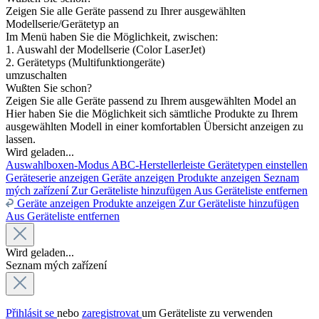
Zeigen Sie alle Geräte passend zu Ihrer ausgewählten
Modellserie/Gerätetyp an
Im Menü haben Sie die Möglichkeit, zwischen:
1. Auswahl der Modellserie (Color LaserJet)
2. Gerätetyps (Multifunktiongeräte)
umzuschalten
Wußten Sie schon?
Zeigen Sie alle Geräte passend zu Ihrem ausgewählten Model an
Hier haben Sie die Möglichkeit sich sämtliche Produkte zu Ihrem
ausgewählten Modell in einer komfortablen Übersicht anzeigen zu
lassen.
Wird geladen...
Auswahlboxen-Modus
ABC-Herstellerleiste
Gerätetypen einstellen
Geräteserie anzeigen
Geräte anzeigen
Produkte anzeigen
Seznam
mých zařízení
Zur Geräteliste hinzufügen
Aus Geräteliste entfernen
Geräte anzeigen
Produkte anzeigen
Zur Geräteliste hinzufügen
Aus Geräteliste entfernen
Wird geladen...
Seznam mých zařízení
Přihlásit se
nebo
zaregistrovat
um Geräteliste zu verwenden