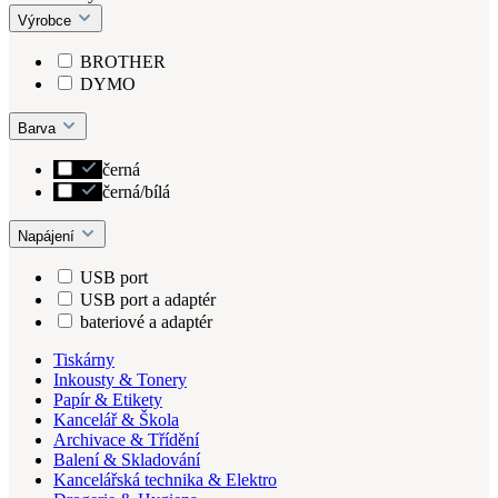
Výrobce
BROTHER
DYMO
Barva
černá
černá/bílá
Napájení
USB port
USB port a adaptér
bateriové a adaptér
Tiskárny
Inkousty & Tonery
Papír & Etikety
Kancelář & Škola
Archivace & Třídění
Balení & Skladování
Kancelářská technika & Elektro