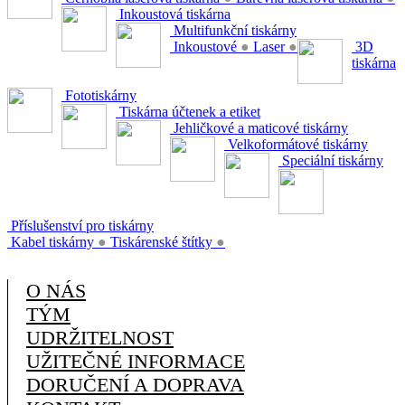
Inkoustová tiskárna
Multifunkční tiskárny
Inkoustové
●
Laser
●
3D
tiskárna
Fototiskárny
Tiskárna účtenek a etiket
Jehličkové a maticové tiskárny
Velkoformátové tiskárny
Speciální tiskárny
Příslušenství pro tiskárny
Kabel tiskárny
●
Tiskárenské štítky
●
O NÁS
TÝM
UDRŽITELNOST
UŽITEČNÉ INFORMACE
DORUČENÍ A DOPRAVA