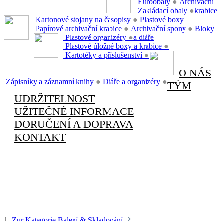
Euroobaly
●
Archivační
Zakládací obaly
●
krabice
Kartonové stojany na časopisy
●
Plastové boxy
Papírové archivační krabice
●
Archivační spony
●
Bloky
Plastové organizéry
●
a diáře
Plastové úložné boxy a krabice
●
Kartotéky a příslušenství
●
O NÁS
Zápisníky a záznamní knihy
●
Diáře a organizéry
●
TÝM
UDRŽITELNOST
UŽITEČNÉ INFORMACE
DORUČENÍ A DOPRAVA
KONTAKT
1.
Zur Kategorie Balení & Skladování