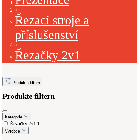
>
Řezací stroje a
příslušenství
>
Řezačky 2v1
Produkte filtern
Produkte filtern
Kategorie
Řezačky 2v1
1
Výrobce