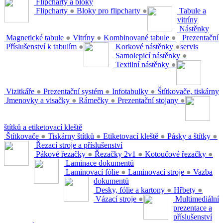
Flipcharty a bloky
Flipcharty
●
Bloky pro flipcharty
●
Tabule a
vitríny
Nástěnky
Magnetické tabule
●
Vitríny
●
Kombinované tabule
●
Prezentační
Příslušenství k tabulím
●
Korkové nástěnky
●
servis
Samolepicí nástěnky
●
Textilní nástěnky
●
Vizitkáře
●
Prezentační systém
●
Infotabulky
●
Štítkovače, tiskárny
Jmenovky a visačky
●
Rámečky
●
Prezentační stojany
●
štítků a etiketovací kleště
Štítkovače
●
Tiskárny štítků
●
Etiketovací kleště
●
Pásky a štítky
●
Řezací stroje a příslušenství
Pákové řezačky
●
Řezačky 2v1
●
Kotoučové řezačky
●
Laminace dokumentů
Laminovací fólie
●
Laminovací stroje
●
Vazba
dokumentů
Desky, fólie a kartony
●
Hřbety
●
Vázací stroje
●
Multimediální
prezentace a
příslušenství