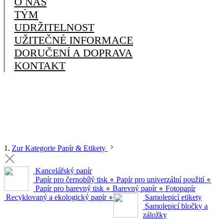
O NÁS
TÝM
UDRŽITELNOST
UŽITEČNÉ INFORMACE
DORUČENÍ A DOPRAVA
KONTAKT
1.
Zur Kategorie Papír & Etikety
Kancelářský papír
Papír pro černobílý tisk
●
Papír pro univerzální použití
●
Papír pro barevný tisk
●
Barevný papír
●
Fotopapír
Recyklovaný a ekologický papír
●
Samolepicí etikety
Samolepicí bločky a
záložky