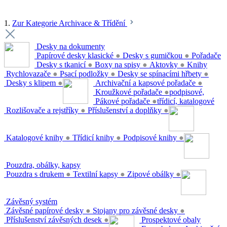
1.
Zur Kategorie Archivace & Třídění
Desky na dokumenty
Papírové desky klasické
●
Desky s gumičkou
●
Pořadače
Desky s tkanicí
●
Boxy na spisy
●
Aktovky
●
Knihy
Rychlovazače
●
Psací podložky
●
Desky se spínacími hřbety
●
Desky s klipem
●
Archivační a kapsové pořadače
●
Kroužkové pořadače
●
podpisové,
Pákové pořadače
●
třídicí, katalogové
Rozlišovače a rejstříky
●
Příslušenství a doplňky
●
Katalogové knihy
●
Třídicí knihy
●
Podpisové knihy
●
Pouzdra, obálky, kapsy
Pouzdra s drukem
●
Textilní kapsy
●
Zipové obálky
●
Závěsný systém
Závěsné papírové desky
●
Stojany pro závěsné desky
●
Příslušenství závěsných desek
●
Prospektové obaly