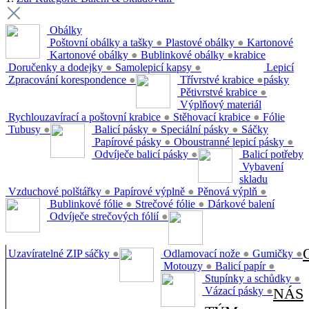
Obálky
Poštovní obálky a tašky
●
Plastové obálky
●
Kartonové
Kartonové obálky
●
Bublinkové obálky
●
krabice
Doručenky a dodejky
●
Samolepicí kapsy
●
Lepicí
Zpracování korespondence
●
Třívrstvé krabice
●
pásky
Pětivrstvé krabice
●
Výplňový materiál
Rychlouzavírací a poštovní krabice
●
Stěhovací krabice
●
Fólie
Tubusy
●
Balicí pásky
●
Speciální pásky
●
Sáčky
Papírové pásky
●
Oboustranné lepicí pásky
●
Odvíječe balicí pásky
●
Balicí potřeby
Vybavení
skladu
Vzduchové polštářky
●
Papírové výplně
●
Pěnová výplň
●
Bublinkové fólie
●
Strečové fólie
●
Dárkové balení
Odvíječe strečových fólií
●
Uzavíratelné ZIP sáčky
●
Odlamovací nože
●
Gumičky
●
Motouzy
●
Balicí papír
●
Stupínky a schůdky
●
Vázací pásky
●
NÁS