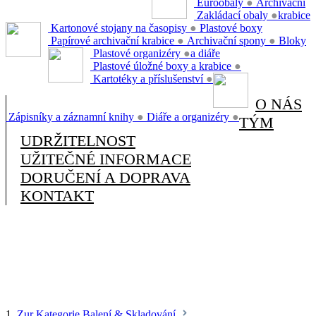
Euroobaly
●
Archivační
Zakládací obaly
●
krabice
Kartonové stojany na časopisy
●
Plastové boxy
Papírové archivační krabice
●
Archivační spony
●
Bloky
Plastové organizéry
●
a diáře
Plastové úložné boxy a krabice
●
Kartotéky a příslušenství
●
O NÁS
Zápisníky a záznamní knihy
●
Diáře a organizéry
●
TÝM
UDRŽITELNOST
UŽITEČNÉ INFORMACE
DORUČENÍ A DOPRAVA
KONTAKT
1.
Zur Kategorie Balení & Skladování