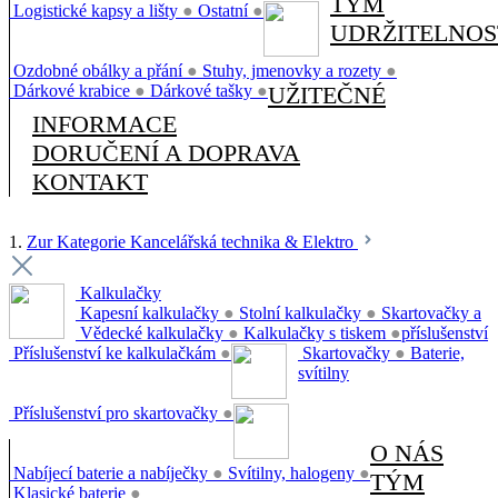
TÝM
Logistické kapsy a lišty
●
Ostatní
●
UDRŽITELNOS
Ozdobné obálky a přání
●
Stuhy, jmenovky a rozety
●
Dárkové krabice
●
Dárkové tašky
●
UŽITEČNÉ
INFORMACE
DORUČENÍ A DOPRAVA
KONTAKT
1.
Zur Kategorie Kancelářská technika & Elektro
Kalkulačky
Kapesní kalkulačky
●
Stolní kalkulačky
●
Skartovačky a
Vědecké kalkulačky
●
Kalkulačky s tiskem
●
příslušenství
Příslušenství ke kalkulačkám
●
Skartovačky
●
Baterie,
svítilny
Příslušenství pro skartovačky
●
O NÁS
Nabíjecí baterie a nabíječky
●
Svítilny, halogeny
●
TÝM
Klasické baterie
●