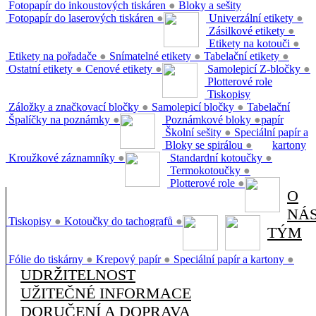
Fotopapír do inkoustových tiskáren
●
Bloky a sešity
Fotopapír do laserových tiskáren
●
Univerzální etikety
●
Zásilkové etikety
●
Etikety na kotouči
●
Etikety na pořadače
●
Snímatelné etikety
●
Tabelační etikety
●
Ostatní etikety
●
Cenové etikety
●
Samolepicí Z-bločky
●
Plotterové role
Tiskopisy
Záložky a značkovací bločky
●
Samolepicí bločky
●
Tabelační
Špalíčky na poznámky
●
Poznámkové bloky
●
papír
Školní sešity
●
Speciální papír a
Bloky se spirálou
●
kartony
Kroužkové záznamníky
●
Standardní kotoučky
●
Termokotoučky
●
Plotterové role
●
O
NÁ
Tiskopisy
●
Kotoučky do tachografů
●
TÝM
Fólie do tiskárny
●
Krepový papír
●
Speciální papír a kartony
●
UDRŽITELNOST
UŽITEČNÉ INFORMACE
DORUČENÍ A DOPRAVA