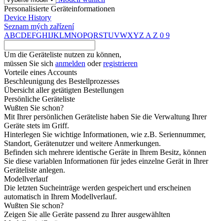
Personalisierte Geräteinformationen
Device History
Seznam mých zařízení
A
B
C
D
E
F
G
H
I
J
K
L
M
N
O
P
Q
R
S
T
U
V
W
X
Y
Z
A
Z
0
9
Um die Geräteliste nutzen zu können,
müssen Sie sich
anmelden
oder
registrieren
Vorteile eines Accounts
Beschleunigung des Bestellprozesses
Übersicht aller getätigten Bestellungen
Persönliche Geräteliste
Wußten Sie schon?
Mit Ihrer persönlichen Geräteliste haben Sie die Verwaltung Ihrer
Geräte stets im Griff.
Hinterlegen Sie wichtige Informationen, wie z.B. Seriennummer,
Standort, Gerätenutzer und weitere Anmerkungen.
Befinden sich mehrere identische Geräte in Ihrem Besitz, können
Sie diese variablen Informationen für jedes einzelne Gerät in Ihrer
Geräteliste anlegen.
Modellverlauf
Die letzten Sucheinträge werden gespeichert und erscheinen
automatisch in Ihrem Modellverlauf.
Wußten Sie schon?
Zeigen Sie alle Geräte passend zu Ihrer ausgewählten