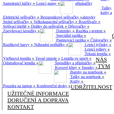
Samolepicí háčky
●
Lepicí gumy
●
připínáčky
Tašky,
kufry a
Elektrické sešívačky
●
Bezsponkové sešívačky
●
aktovky
Stolní sešívačky
●
Velkokapacitní sešívačky
●
Rozešívače
●
Sešívací kleště
●
Drátky do sešívaček
●
Děrovačky
●
Zpevňovací kroužky
●
Datumky
●
Razítka s textem
●
Speciální razítka
●
Paginovací razítka
●
Číslovačky
●
Razítkové barvy
●
Náhradní polštářky
●
Lepicí tyčinky
●
Lepicí rollery
●
Tekutá lepidla
●
Vteřinová lepidla
●
Tavné pistole
●
Lepidla ve spreji
●
NÁS
Odstraňovač lepidla
●
Špendlíky a připínáčky
●
TÝM
Kovové klipy
●
Sponky
●
Batohy na notebook
●
Tašky na notebook
●
Kufry
●
Pouzdra na laptop
●
Konferenční desky
●
UDRŽITELNOST
UŽITEČNÉ INFORMACE
DORUČENÍ A DOPRAVA
KONTAKT