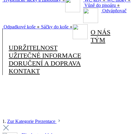
Vůně do pisoáru
●
Odvápňovač
Odpadkové koše
●
Sáčky do koše
●
O NÁS
TÝM
UDRŽITELNOST
UŽITEČNÉ INFORMACE
DORUČENÍ A DOPRAVA
KONTAKT
1.
Zur Kategorie Prezentace