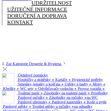
UDRŽITELNOST
UŽITEČNÉ INFORMACE
DORUČENÍ A DOPRAVA
KONTAKT
1.
Zur Kategorie Drogerie & Hygiena
Úklidové pomůcky
Houbičky a drátěnky
●
Kartáče
●
Hygienické potřeby
Smetáky, lopatky a košťata
●
Utěrky a hadry
●
Mopy
●
Kbelíky
●
WC sety
●
Odvlhčovače vzduchu
●
Provoz vozidla
●
Toaletní papír
●
Zásobníky na toaletní papír
●
Prostředky
Papírové ručníky
●
Zásobníky na ručníky
●
na WC
Papírové ubrousky
●
Papírové kapesníky
●
Koše a pytle
Papírové utěrky
●
Textilní utěrky a ručníky
●
na odpadky
Hygienické sáčky a zásobníky
●
WC gely
●
WC bloky
●