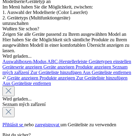
Modellserie/Gerätetyp an
Im Menü haben Sie die Möglichkeit, zwischen:
1. Auswahl der Modellserie (Color LaserJet)
2. Gerätetyps (Multifunktiongeräte)
umzuschalten
Wußten Sie schon?
Zeigen Sie alle Geräte passend zu Ihrem ausgewählten Model an
Hier haben Sie die Möglichkeit sich sämtliche Produkte zu Ihrem
ausgewählten Modell in einer komfortablen Übersicht anzeigen zu
lassen.
Wird geladen...
Auswahlboxen-Modus
ABC-Herstellerleiste
Gerätetypen einstellen
Geräteserie anzeigen
Geräte anzeigen
Produkte anzeigen
Seznam
mých zařízení
Zur Geräteliste hinzufügen
Aus Geräteliste entfernen
Geräte anzeigen
Produkte anzeigen
Zur Geräteliste hinzufügen
Aus Geräteliste entfernen
Wird geladen...
Seznam mých zařízení
Přihlásit se
nebo
zaregistrovat
um Geräteliste zu verwenden
Bist du sicher?