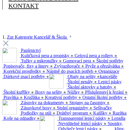
KONTAKT
1.
Zur Kategorie Kancelář & Škola
Papírnictví
Kuličková pera a propisky
●
Gelová pera a rollery
●
Tužky a mikrotužky
●
Gumovací pera
●
Školní potřeby
Popisovače, fixy a linery
●
Zvýrazňovače
●
Pryže a ořezávátka
●
Korekční prostředky
●
Náplně do psacích potřeb
●
Organizace
Dárkové psací potřeby
●
Obaly na sešity
●
kanceláře
Školní penály
●
Lepicí pásky
Školní aktovky a batohy
●
Školní kufříky
●
Boxy na sešity
●
Nůžky
●
Příslušenství k řezání
●
Pravítka
●
Kružítka
●
Kreativní potřeby
●
Ostatní školní potřeby
●
Zásuvky na dokumenty
●
Stojany na časopisy
●
Zásuvkové boxy
●
Stolní organizéry
●
Sešívačky
Podložky na stůl
●
Drátěný program
●
Kalíšky
●
Razítka
Koše na odpadky
●
Transparentní lepicí pásky
●
Lepidla
Neviditelné lepicí pásky
●
Sponky,
Odvíječe lepicí pásky
●
klipy,