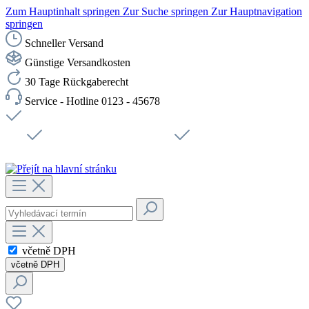
Zum Hauptinhalt springen
Zur Suche springen
Zur Hauptnavigation
springen
Schneller Versand
Günstige Versandkosten
30 Tage Rückgaberecht
Service - Hotline 0123 - 45678
Doprava zdarma od 1199 Kč bez DPH
Zabezpečené připojení SSL
Rychlé doručení
Podpora
Udržitelnost
Pracovní místa
včetně DPH
včetně DPH