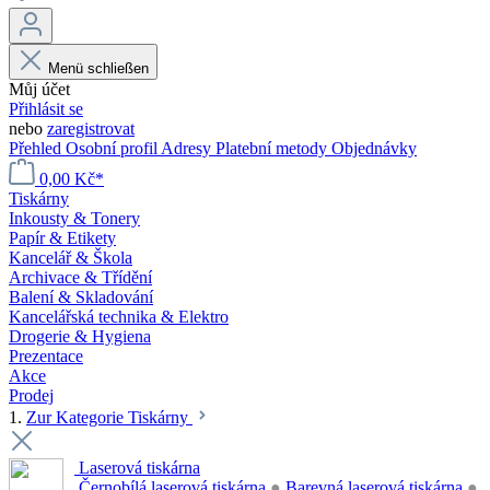
Menü schließen
Můj účet
Přihlásit se
nebo
zaregistrovat
Přehled
Osobní profil
Adresy
Platební metody
Objednávky
0,00 Kč*
Tiskárny
Inkousty & Tonery
Papír & Etikety
Kancelář & Škola
Archivace & Třídění
Balení & Skladování
Kancelářská technika & Elektro
Drogerie & Hygiena
Prezentace
Akce
Prodej
1.
Zur Kategorie Tiskárny
Laserová tiskárna
Černobílá laserová tiskárna
●
Barevná laserová tiskárna
●