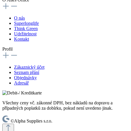
O nás
Superlonglife
Think Green
Udržitelnost
Kontakt
Profil
Zákaznický účet
Seznam přání
Objednávky
Adresář
Všechny ceny vč. zákonné DPH, bez nákladů na dopravu a
případných poplatků za dobírku, pokud není uvedeno jinak.
©Alpha Supplies s.r.o.