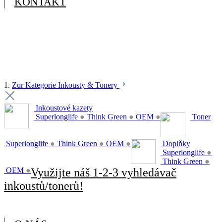
KONTAKT
1.
Zur Kategorie Inkousty & Tonery
Inkoustové kazety
Superlonglife
●
Think Green
●
OEM
●
Toner
Superlonglife
●
Think Green
●
OEM
●
Doplňky
Superlonglife
●
Think Green
●
OEM
●
Využijte náš 1-2-3 vyhledávač
inkoustů/tonerů!