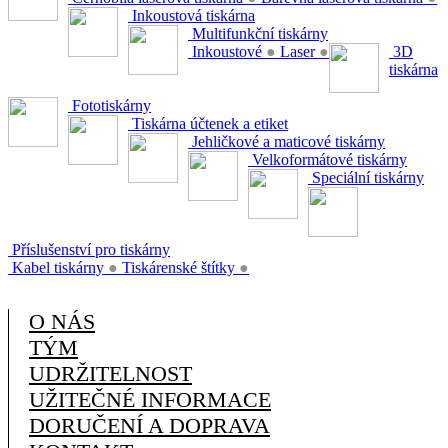
Inkoustová tiskárna
Multifunkční tiskárny
Inkoustové
●
Laser
●
3D
tiskárna
Fototiskárny
Tiskárna účtenek a etiket
Jehličkové a maticové tiskárny
Velkoformátové tiskárny
Speciální tiskárny
Příslušenství pro tiskárny
Kabel tiskárny
●
Tiskárenské štítky
●
O NÁS
TÝM
UDRŽITELNOST
UŽITEČNÉ INFORMACE
DORUČENÍ A DOPRAVA