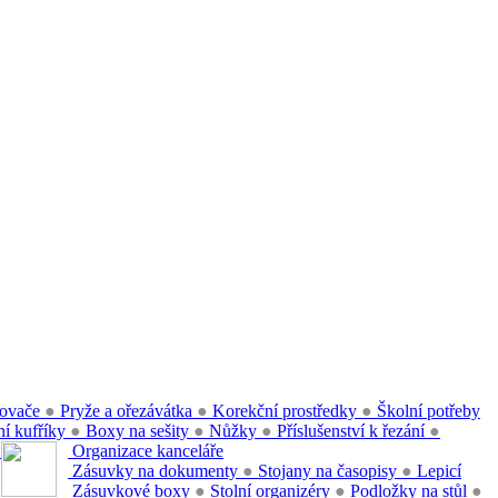
ovače
●
Pryže a ořezávátka
●
Korekční prostředky
●
Školní potřeby
í kufříky
●
Boxy na sešity
●
Nůžky
●
Příslušenství k řezání
●
●
Organizace kanceláře
Zásuvky na dokumenty
●
Stojany na časopisy
●
Lepicí
Zásuvkové boxy
●
Stolní organizéry
●
Podložky na stůl
●