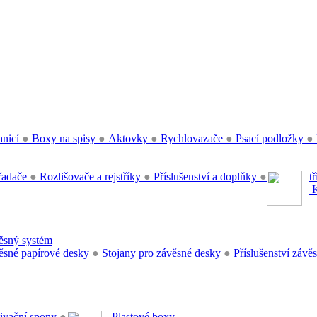
anicí
●
Boxy na spisy
●
Aktovky
●
Rychlovazače
●
Psací podložky
●
řadače
●
Rozlišovače a rejstříky
●
Příslušenství a doplňky
●
t
K
sný systém
sné papírové desky
●
Stojany pro závěsné desky
●
Příslušenství záv
ivační spony
●
Plastové boxy