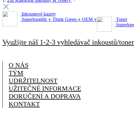
1.
Zur Kategorie Inkousty & Tonery
Inkoustové kazety
Superlonglife
●
Think Green
●
OEM
●
Toner
Superlon
Využijte náš 1-2-3 vyhledávač inkoustů/toner
O NÁS
TÝM
UDRŽITELNOST
UŽITEČNÉ INFORMACE
DORUČENÍ A DOPRAVA
KONTAKT