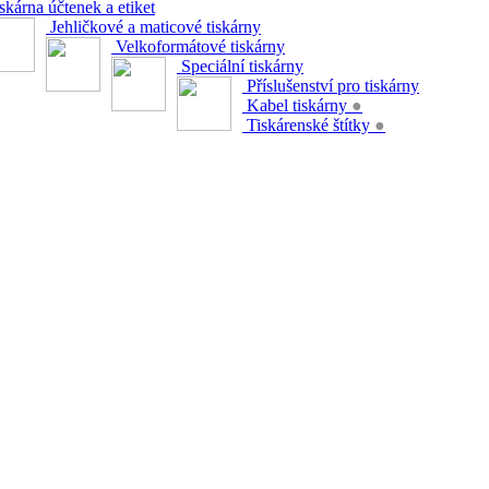
skárna účtenek a etiket
Jehličkové a maticové tiskárny
Velkoformátové tiskárny
Speciální tiskárny
Příslušenství pro tiskárny
Kabel tiskárny
●
Tiskárenské štítky
●