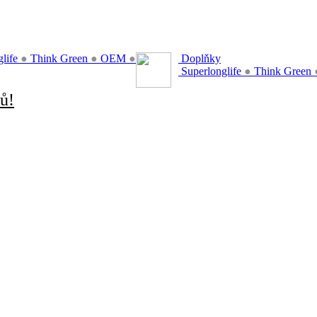
glife
●
Think Green
●
OEM
●
Doplňky
Superlonglife
●
Think Green
ů!