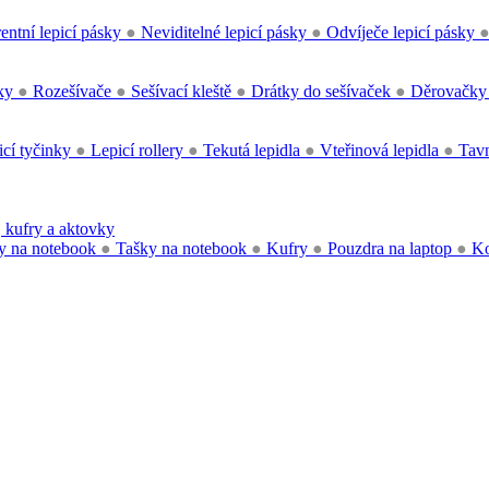
entní lepicí pásky
●
Neviditelné lepicí pásky
●
Odvíječe lepicí pásky
čky
●
Rozešívače
●
Sešívací kleště
●
Drátky do sešívaček
●
Děrovačk
cí tyčinky
●
Lepicí rollery
●
Tekutá lepidla
●
Vteřinová lepidla
●
Tavn
 kufry a aktovky
y na notebook
●
Tašky na notebook
●
Kufry
●
Pouzdra na laptop
●
Ko