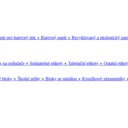
pír pro barevný tisk
●
Barevný papír
●
Recyklovaný a ekologický pap
y na pořadače
●
Snímatelné etikety
●
Tabelační etikety
●
Ostatní etike
 bloky
●
Školní sešity
●
Bloky se spirálou
●
Kroužkové záznamníky