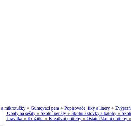
 a mikrotužky
●
Gumovací pera
●
Popisovače, fixy a linery
●
Zvýrazň
Obaly na sešity
●
Školní penály
●
Školní aktovky a batohy
●
Školn
Pravítka
●
Kružítka
●
Kreativní potřeby
●
Ostatní školní potřeby