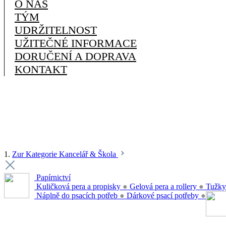
O NÁS
TÝM
UDRŽITELNOST
UŽITEČNÉ INFORMACE
DORUČENÍ A DOPRAVA
KONTAKT
1.
Zur Kategorie Kancelář & Škola
Papírnictví
Kuličková pera a propisky
●
Gelová pera a rollery
●
Tužky
Náplně do psacích potřeb
●
Dárkové psací potřeby
●