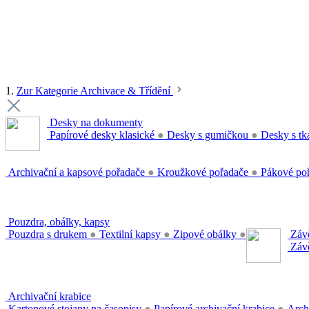
1.
Zur Kategorie Archivace & Třídění
Desky na dokumenty
Papírové desky klasické
●
Desky s gumičkou
●
Desky s tk
Archivační a kapsové pořadače
●
Kroužkové pořadače
●
Pákové po
Pouzdra, obálky, kapsy
Pouzdra s drukem
●
Textilní kapsy
●
Zipové obálky
●
Závě
Závě
Archivační krabice
Kartonové stojany na časopisy
●
Papírové archivační krabice
●
Arch