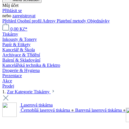
Můj účet
Přihlásit se
nebo
zaregistrovat
Přehled
Osobní profil
Adresy
Platební metody
Objednávky
0,00 Kč*
Tiskárny
Inkousty & Tonery
Papír & Etikety
Kancelář & Škola
Archivace & Třídění
Balení & Skladování
Kancelářská technika & Elektro
Drogerie & Hygiena
Prezentace
Akce
Prodej
1.
Zur Kategorie Tiskárny
Laserová tiskárna
Černobílá laserová tiskárna
●
Barevná laserová tiskárna
●