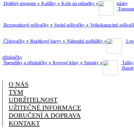
Drátěný program
●
Kalíšky
●
Koše na odpadky
●
pásky
Transpar
Bezsponkové sešívačky
●
Stolní sešívačky
●
Velkokapacitní sešíva
Číslovačky
●
Razítkové barvy
●
Náhradní polštářky
●
Lepi
připínáčky
Špendlíky a připínáčky
●
Kovové klipy
●
Sponky
●
Tašky,
Batoh
O NÁS
TÝM
UDRŽITELNOST
UŽITEČNÉ INFORMACE
DORUČENÍ A DOPRAVA
KONTAKT