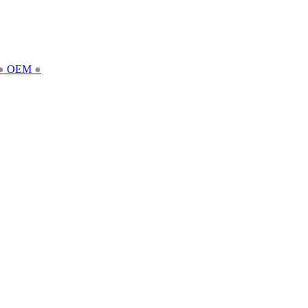
●
OEM
●