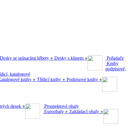
Desky se spínacími hřbety
●
Desky s klipem
●
Pořadače
Knihy
podpisové,
řídicí, katalogové
atalogové knihy
●
Třídicí knihy
●
Podpisové knihy
●
ěsných desek
●
Prospektové obaly
Euroobaly
●
Zakládací obaly
●