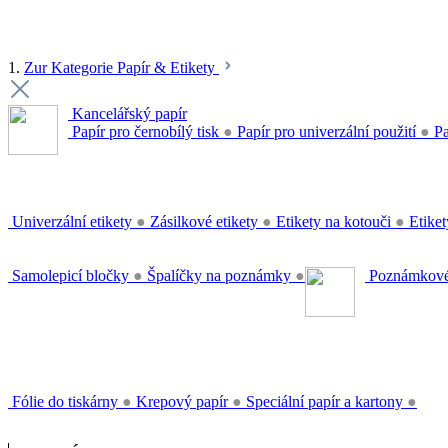
1.
Zur Kategorie Papír & Etikety
Kancelářský papír
Papír pro černobílý tisk
●
Papír pro univerzální použití
●
Pa
Univerzální etikety
●
Zásilkové etikety
●
Etikety na kotouči
●
Etiket
Samolepicí bločky
●
Špalíčky na poznámky
●
Poznámkové
Fólie do tiskárny
●
Krepový papír
●
Speciální papír a kartony
●