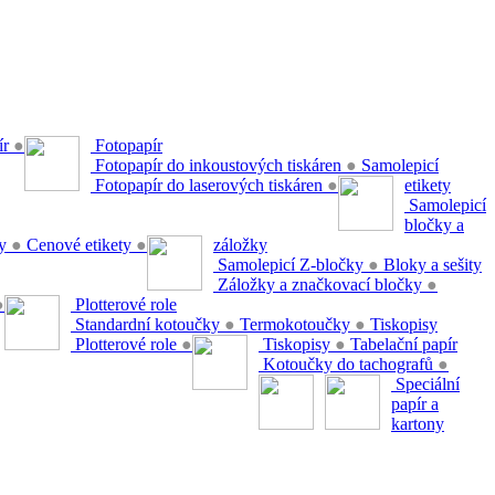
ír
●
Fotopapír
Fotopapír do inkoustových tiskáren
●
Samolepicí
Fotopapír do laserových tiskáren
●
etikety
Samolepicí
bločky a
ty
●
Cenové etikety
●
záložky
Samolepicí Z-bločky
●
Bloky a sešity
Záložky a značkovací bločky
●
●
Plotterové role
Standardní kotoučky
●
Termokotoučky
●
Tiskopisy
Plotterové role
●
Tiskopisy
●
Tabelační papír
Kotoučky do tachografů
●
Speciální
papír a
kartony