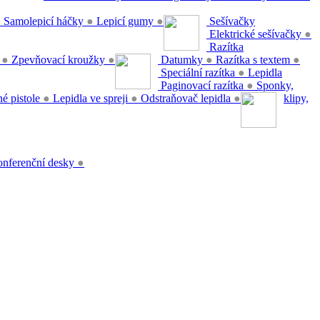
●
Samolepicí háčky
●
Lepicí gumy
●
Sešívačky
Elektrické sešívačky
●
Razítka
y
●
Zpevňovací kroužky
●
Datumky
●
Razítka s textem
●
Speciální razítka
●
Lepidla
Paginovací razítka
●
Sponky,
é pistole
●
Lepidla ve spreji
●
Odstraňovač lepidla
●
klipy,
nferenční desky
●