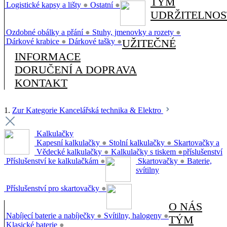
TÝM
Logistické kapsy a lišty
●
Ostatní
●
UDRŽITELNOS
Ozdobné obálky a přání
●
Stuhy, jmenovky a rozety
●
Dárkové krabice
●
Dárkové tašky
●
UŽITEČNÉ
INFORMACE
DORUČENÍ A DOPRAVA
KONTAKT
1.
Zur Kategorie Kancelářská technika & Elektro
Kalkulačky
Kapesní kalkulačky
●
Stolní kalkulačky
●
Skartovačky a
Vědecké kalkulačky
●
Kalkulačky s tiskem
●
příslušenství
Příslušenství ke kalkulačkám
●
Skartovačky
●
Baterie,
svítilny
Příslušenství pro skartovačky
●
O NÁS
Nabíjecí baterie a nabíječky
●
Svítilny, halogeny
●
TÝM
Klasické baterie
●