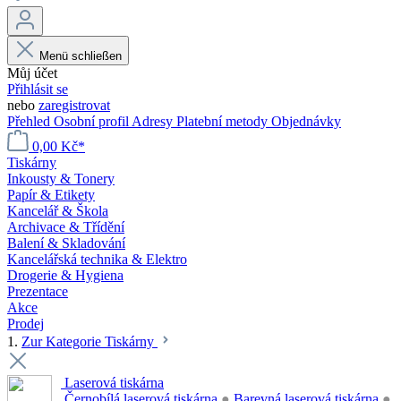
Menü schließen
Můj účet
Přihlásit se
nebo
zaregistrovat
Přehled
Osobní profil
Adresy
Platební metody
Objednávky
0,00 Kč*
Tiskárny
Inkousty & Tonery
Papír & Etikety
Kancelář & Škola
Archivace & Třídění
Balení & Skladování
Kancelářská technika & Elektro
Drogerie & Hygiena
Prezentace
Akce
Prodej
1.
Zur Kategorie Tiskárny
Laserová tiskárna
Černobílá laserová tiskárna
●
Barevná laserová tiskárna
●