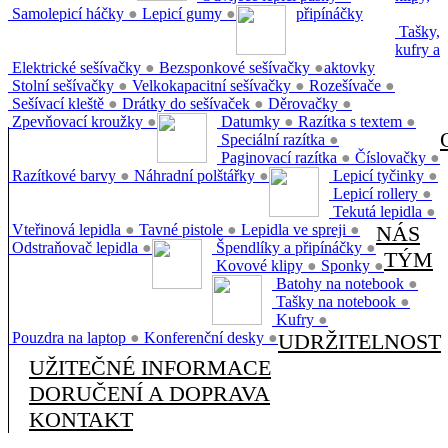
Samolepicí háčky
●
Lepicí gumy
●
připínáčky
Tašky,
kufry a
Elektrické sešívačky
●
Bezsponkové sešívačky
●
aktovky
Stolní sešívačky
●
Velkokapacitní sešívačky
●
Rozešívače
●
Sešívací kleště
●
Drátky do sešívaček
●
Děrovačky
●
Zpevňovací kroužky
●
Datumky
●
Razítka s textem
●
Speciální razítka
●
Paginovací razítka
●
Číslovačky
●
Razítkové barvy
●
Náhradní polštářky
●
Lepicí tyčinky
●
Lepicí rollery
●
Tekutá lepidla
●
Vteřinová lepidla
●
Tavné pistole
●
Lepidla ve spreji
●
NÁS
Odstraňovač lepidla
●
Špendlíky a připínáčky
●
TÝM
Kovové klipy
●
Sponky
●
Batohy na notebook
●
Tašky na notebook
●
Kufry
●
Pouzdra na laptop
●
Konferenční desky
●
UDRŽITELNOST
UŽITEČNÉ INFORMACE
DORUČENÍ A DOPRAVA
KONTAKT