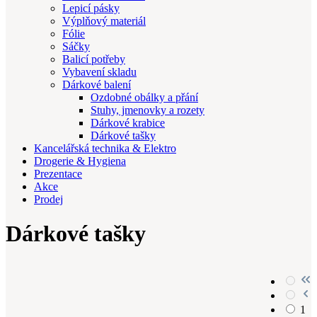
Lepicí pásky
Výplňový materiál
Fólie
Sáčky
Balicí potřeby
Vybavení skladu
Dárkové balení
Ozdobné obálky a přání
Stuhy, jmenovky a rozety
Dárkové krabice
Dárkové tašky
Kancelářská technika & Elektro
Drogerie & Hygiena
Prezentace
Akce
Prodej
Dárkové tašky
1