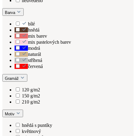
neuvedeno
Barva
bílé
hnědá
mix barev
mix pastelových barev
modrá
naturál
stříbrná
červená
Gramáž
120 g/m2
150 g/m2
210 g/m2
Motiv
hnědá s puntíky
květinový