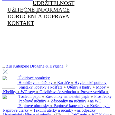
UDRŽITELNOST
UŽITEČNÉ INFORMACE
DORUČENÍ A DOPRAVA
KONTAKT
1.
Zur Kategorie Drogerie & Hygiena
Úklidové pomůcky
Houbičky a drátěnky
●
Kartáče
●
Hygienické potřeby
Smetáky, lopatky a košťata
●
Utěrky a hadry
●
Mopy
●
Kbelíky
●
WC sety
●
Odvlhčovače vzduchu
●
Provoz vozidla
●
Toaletní papír
●
Zásobníky na toaletní papír
●
Prostředky
Papírové ručníky
●
Zásobníky na ručníky
●
na WC
Papírové ubrousky
●
Papírové kapesníky
●
Koše a pytle
Papírové utěrky
●
Textilní utěrky a ručníky
●
na odpadky
Hygienické sáčky a zásobníky
●
WC gely
●
WC bloky
●