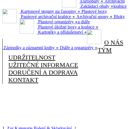
Euroobaly
●
Archivační
Zakládací obaly
●
krabice
Kartonové stojany na časopisy
●
Plastové boxy
Papírové archivační krabice
●
Archivační spony
●
Bloky
Plastové organizéry
●
a diáře
Plastové úložné boxy a krabice
●
Kartotéky a příslušenství
●
O NÁS
Zápisníky a záznamní knihy
●
Diáře a organizéry
●
TÝM
UDRŽITELNOST
UŽITEČNÉ INFORMACE
DORUČENÍ A DOPRAVA
KONTAKT
1.
Zur Kategorie Balení & Skladování