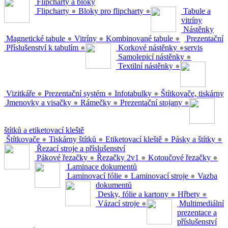
Flipcharty a bloky
Flipcharty
●
Bloky pro flipcharty
●
Tabule a
vitríny
Nástěnky
Magnetické tabule
●
Vitríny
●
Kombinované tabule
●
Prezentační
Příslušenství k tabulím
●
Korkové nástěnky
●
servis
Samolepicí nástěnky
●
Textilní nástěnky
●
Vizitkáře
●
Prezentační systém
●
Infotabulky
●
Štítkovače, tiskárny
Jmenovky a visačky
●
Rámečky
●
Prezentační stojany
●
štítků a etiketovací kleště
Štítkovače
●
Tiskárny štítků
●
Etiketovací kleště
●
Pásky a štítky
●
Řezací stroje a příslušenství
Pákové řezačky
●
Řezačky 2v1
●
Kotoučové řezačky
●
Laminace dokumentů
Laminovací fólie
●
Laminovací stroje
●
Vazba
dokumentů
Desky, fólie a kartony
●
Hřbety
●
Vázací stroje
●
Multimediální
prezentace a
příslušenství