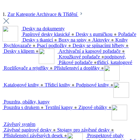
1.
Zur Kategorie Archivace & Třídění
Desky na dokumenty
Papírové desky klasické
●
Desky s gumičkou
●
Pořadače
Desky s tkanicí
●
Boxy na spisy
●
Aktovky
●
Knihy
Rychlovazače
●
Psací podložky
●
Desky se spínacími hřbety
●
Desky s klipem
●
Archivační a kapsové pořadače
●
Kroužkové pořadače
●
podpisové,
Pákové pořadače
●
třídicí, katalogové
Rozlišovače a rejstříky
●
Příslušenství a doplňky
●
Katalogové knihy
●
Třídicí knihy
●
Podpisové knihy
●
Pouzdra, obálky, kapsy
Pouzdra s drukem
●
Textilní kapsy
●
Zipové obálky
●
Závěsný systém
Závěsné papírové desky
●
Stojany pro závěsné desky
●
Příslušenství závěsných desek
●
Prospektové obaly