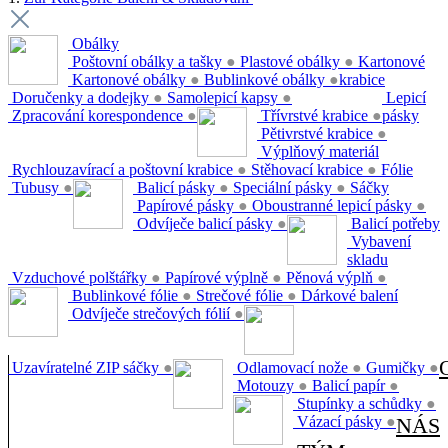
Obálky
Poštovní obálky a tašky
●
Plastové obálky
●
Kartonové
Kartonové obálky
●
Bublinkové obálky
●
krabice
Doručenky a dodejky
●
Samolepicí kapsy
●
Lepicí
Zpracování korespondence
●
Třívrstvé krabice
●
pásky
Pětivrstvé krabice
●
Výplňový materiál
Rychlouzavírací a poštovní krabice
●
Stěhovací krabice
●
Fólie
Tubusy
●
Balicí pásky
●
Speciální pásky
●
Sáčky
Papírové pásky
●
Oboustranné lepicí pásky
●
Odvíječe balicí pásky
●
Balicí potřeby
Vybavení
skladu
Vzduchové polštářky
●
Papírové výplně
●
Pěnová výplň
●
Bublinkové fólie
●
Strečové fólie
●
Dárkové balení
Odvíječe strečových fólií
●
Uzavíratelné ZIP sáčky
●
Odlamovací nože
●
Gumičky
●
Motouzy
●
Balicí papír
●
Stupínky a schůdky
●
Vázací pásky
●
NÁS