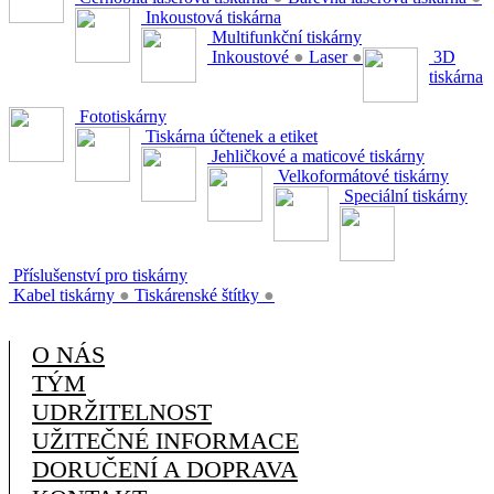
Inkoustová tiskárna
Multifunkční tiskárny
Inkoustové
●
Laser
●
3D
tiskárna
Fototiskárny
Tiskárna účtenek a etiket
Jehličkové a maticové tiskárny
Velkoformátové tiskárny
Speciální tiskárny
Příslušenství pro tiskárny
Kabel tiskárny
●
Tiskárenské štítky
●
O NÁS
TÝM
UDRŽITELNOST
UŽITEČNÉ INFORMACE
DORUČENÍ A DOPRAVA