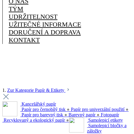
O NÁS
TÝM
UDRŽITELNOST
UŽITEČNÉ INFORMACE
DORUČENÍ A DOPRAVA
KONTAKT
1.
Zur Kategorie Papír & Etikety
Kancelářský papír
Papír pro černobílý tisk
●
Papír pro univerzální použití
●
Papír pro barevný tisk
●
Barevný papír
●
Fotopapír
Recyklovaný a ekologický papír
●
Samolepicí etikety
Samolepicí bločky a
záložky