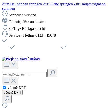
Zum Hauptinhalt springen
Zur Suche springen
Zur Hauptnavigation
springen
Schneller Versand
Günstige Versandkosten
30 Tage Rückgaberecht
Service - Hotline 0123 - 45678
Doprava zdarma od 1199 Kč bez DPH
Zabezpečené připojení SSL
Rychlé doručení
Podpora
Udržitelnost
Pracovní místa
včetně DPH
včetně DPH