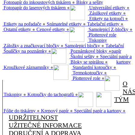
Fotopapír do inkoustových tiskáren
●
Bloky a sešity
Fotopapír do laserových tiskáren
●
Univerzální etikety
●
Zásilkové etikety
●
Etikety na kotouči
●
Etikety na pořadače
●
Snímatelné etikety
●
Tabelační etikety
●
Ostatní etikety
●
Cenové etikety
●
Samolepicí Z-bločky
●
Plotterové role
Tiskopisy
Záložky a značkovací bločky
●
Samolepicí bločky
●
Tabelační
Špalíčky na poznámky
●
Poznámkové bloky
●
papír
Školní sešity
●
Speciální papír a
Bloky se spirálou
●
kartony
Kroužkové záznamníky
●
Standardní kotoučky
●
Termokotoučky
●
Plotterové role
●
O
NÁ
Tiskopisy
●
Kotoučky do tachografů
●
TÝM
Fólie do tiskárny
●
Krepový papír
●
Speciální papír a kartony
●
UDRŽITELNOST
UŽITEČNÉ INFORMACE
DORUČENÍ A DOPRAVA