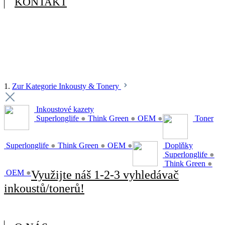
KONTAKT
1.
Zur Kategorie Inkousty & Tonery
Inkoustové kazety
Superlonglife
●
Think Green
●
OEM
●
Toner
Superlonglife
●
Think Green
●
OEM
●
Doplňky
Superlonglife
●
Think Green
●
OEM
●
Využijte náš 1-2-3 vyhledávač
inkoustů/tonerů!