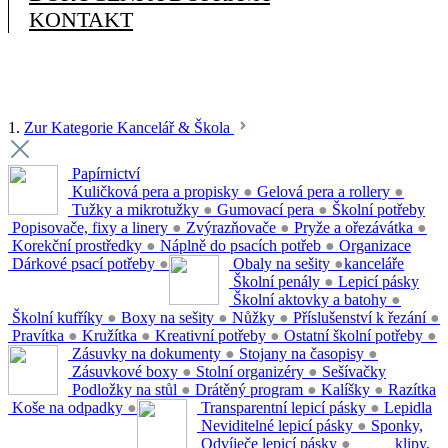
KONTAKT
1.
Zur Kategorie Kancelář & Škola
Papírnictví
Kuličková pera a propisky
●
Gelová pera a rollery
●
Tužky a mikrotužky
●
Gumovací pera
●
Školní potřeby
Popisovače, fixy a linery
●
Zvýrazňovače
●
Pryže a ořezávátka
●
Korekční prostředky
●
Náplně do psacích potřeb
●
Organizace
Dárkové psací potřeby
●
Obaly na sešity
●
kanceláře
Školní penály
●
Lepicí pásky
Školní aktovky a batohy
●
Školní kufříky
●
Boxy na sešity
●
Nůžky
●
Příslušenství k řezání
●
Pravítka
●
Kružítka
●
Kreativní potřeby
●
Ostatní školní potřeby
●
Zásuvky na dokumenty
●
Stojany na časopisy
●
Zásuvkové boxy
●
Stolní organizéry
●
Sešívačky
Podložky na stůl
●
Drátěný program
●
Kalíšky
●
Razítka
Koše na odpadky
●
Transparentní lepicí pásky
●
Lepidla
Neviditelné lepicí pásky
●
Sponky,
Odvíječe lepicí pásky
●
klipy,