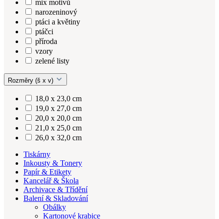
mix motivů
narozeninový
ptáci a květiny
ptáčci
příroda
vzory
zelené listy
Rozměry (š x v)
18,0 x 23,0 cm
19,0 x 27,0 cm
20,0 x 20,0 cm
21,0 x 25,0 cm
26,0 x 32,0 cm
Tiskárny
Inkousty & Tonery
Papír & Etikety
Kancelář & Škola
Archivace & Třídění
Balení & Skladování
Obálky
Kartonové krabice