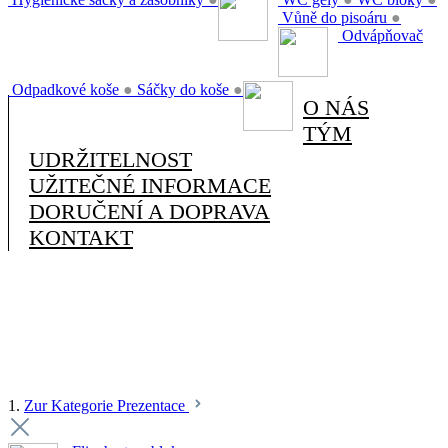
Vůně do pisoáru
●
Odvápňovač
Odpadkové koše
●
Sáčky do koše
●
O NÁS
TÝM
UDRŽITELNOST
UŽITEČNÉ INFORMACE
DORUČENÍ A DOPRAVA
KONTAKT
1.
Zur Kategorie Prezentace