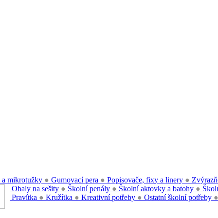
 a mikrotužky
●
Gumovací pera
●
Popisovače, fixy a linery
●
Zvýrazň
Obaly na sešity
●
Školní penály
●
Školní aktovky a batohy
●
Školn
Pravítka
●
Kružítka
●
Kreativní potřeby
●
Ostatní školní potřeby