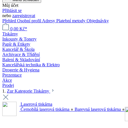
Můj účet
Přihlásit se
nebo
zaregistrovat
Přehled
Osobní profil
Adresy
Platební metody
Objednávky
0,00 Kč*
Tiskárny
Inkousty & Tonery
Papír & Etikety
Kancelář & Škola
Archivace & Třídění
Balení & Skladování
Kancelářská technika & Elektro
Drogerie & Hygiena
Prezentace
Akce
Prodej
1.
Zur Kategorie Tiskárny
Laserová tiskárna
Černobílá laserová tiskárna
●
Barevná laserová tiskárna
●