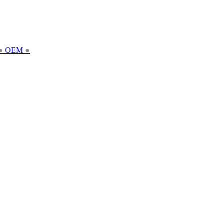
●
OEM
●