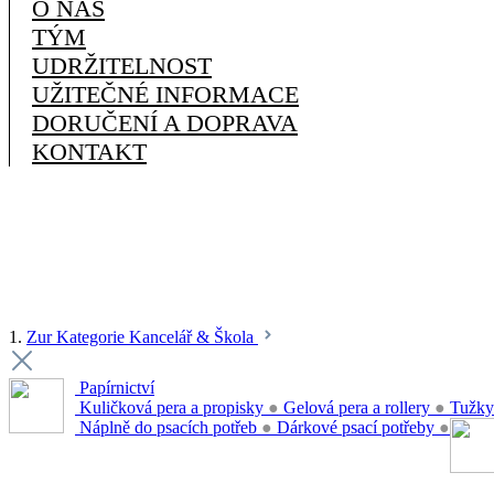
O NÁS
TÝM
UDRŽITELNOST
UŽITEČNÉ INFORMACE
DORUČENÍ A DOPRAVA
KONTAKT
1.
Zur Kategorie Kancelář & Škola
Papírnictví
Kuličková pera a propisky
●
Gelová pera a rollery
●
Tužky
Náplně do psacích potřeb
●
Dárkové psací potřeby
●