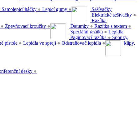
●
Samolepicí háčky
●
Lepicí gumy
●
Sešívačky
Elektrické sešívačky
●
Razítka
y
●
Zpevňovací kroužky
●
Datumky
●
Razítka s textem
●
Speciální razítka
●
Lepidla
Paginovací razítka
●
Sponky,
é pistole
●
Lepidla ve spreji
●
Odstraňovač lepidla
●
klipy,
nferenční desky
●