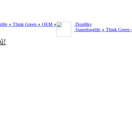
glife
●
Think Green
●
OEM
●
Doplňky
Superlonglife
●
Think Green
ů!