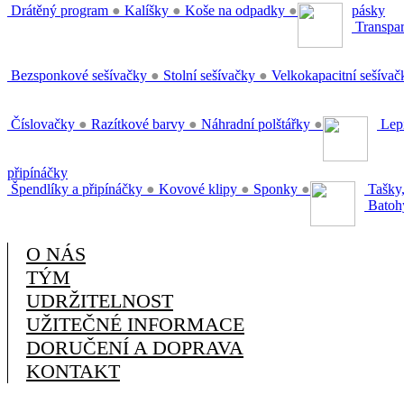
Drátěný program
●
Kalíšky
●
Koše na odpadky
●
pásky
Transpar
Bezsponkové sešívačky
●
Stolní sešívačky
●
Velkokapacitní sešíva
Číslovačky
●
Razítkové barvy
●
Náhradní polštářky
●
Lepi
připínáčky
Špendlíky a připínáčky
●
Kovové klipy
●
Sponky
●
Tašky,
Batoh
O NÁS
TÝM
UDRŽITELNOST
UŽITEČNÉ INFORMACE
DORUČENÍ A DOPRAVA
KONTAKT