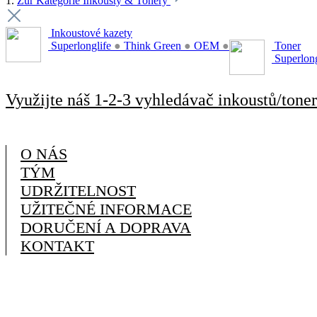
1.
Zur Kategorie Inkousty & Tonery
Inkoustové kazety
Superlonglife
●
Think Green
●
OEM
●
Toner
Superlon
Využijte náš 1-2-3 vyhledávač inkoustů/toner
O NÁS
TÝM
UDRŽITELNOST
UŽITEČNÉ INFORMACE
DORUČENÍ A DOPRAVA
KONTAKT