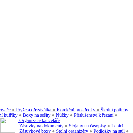
ovače
●
Pryže a ořezávátka
●
Korekční prostředky
●
Školní potřeby
í kufříky
●
Boxy na sešity
●
Nůžky
●
Příslušenství k řezání
●
●
Organizace kanceláře
Zásuvky na dokumenty
●
Stojany na časopisy
●
Lepicí
Zásuvkové boxy
●
Stolní organizéry
●
Podložky na stůl
●