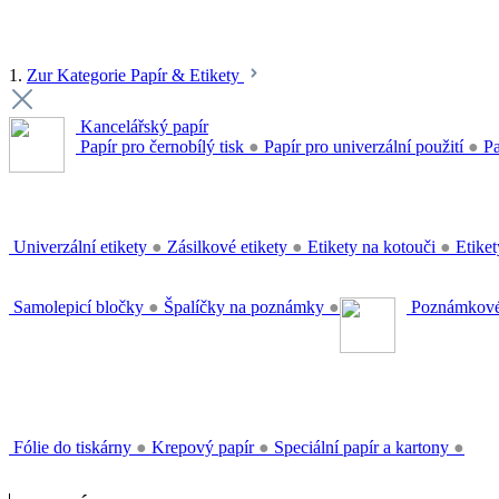
1.
Zur Kategorie Papír & Etikety
Kancelářský papír
Papír pro černobílý tisk
●
Papír pro univerzální použití
●
Pa
Univerzální etikety
●
Zásilkové etikety
●
Etikety na kotouči
●
Etiket
Samolepicí bločky
●
Špalíčky na poznámky
●
Poznámkové
Fólie do tiskárny
●
Krepový papír
●
Speciální papír a kartony
●