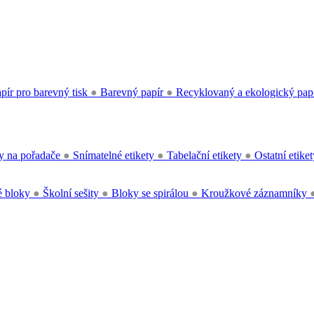
pír pro barevný tisk
●
Barevný papír
●
Recyklovaný a ekologický pap
y na pořadače
●
Snímatelné etikety
●
Tabelační etikety
●
Ostatní etike
 bloky
●
Školní sešity
●
Bloky se spirálou
●
Kroužkové záznamníky