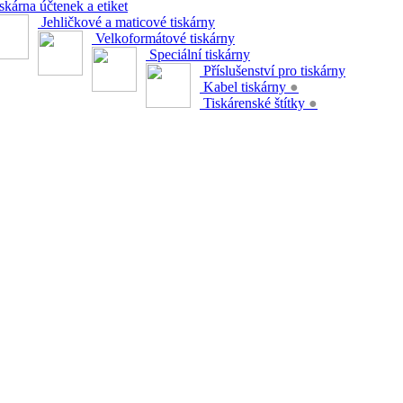
skárna účtenek a etiket
Jehličkové a maticové tiskárny
Velkoformátové tiskárny
Speciální tiskárny
Příslušenství pro tiskárny
Kabel tiskárny
●
Tiskárenské štítky
●