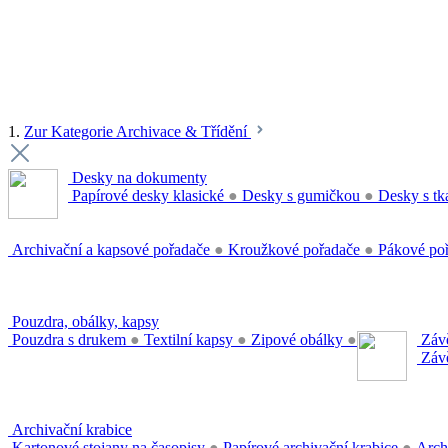
1.
Zur Kategorie Archivace & Třídění
Desky na dokumenty
Papírové desky klasické
●
Desky s gumičkou
●
Desky s tk
Archivační a kapsové pořadače
●
Kroužkové pořadače
●
Pákové po
Pouzdra, obálky, kapsy
Pouzdra s drukem
●
Textilní kapsy
●
Zipové obálky
●
Závě
Závě
Archivační krabice
Kartonové stojany na časopisy
●
Papírové archivační krabice
●
Arch