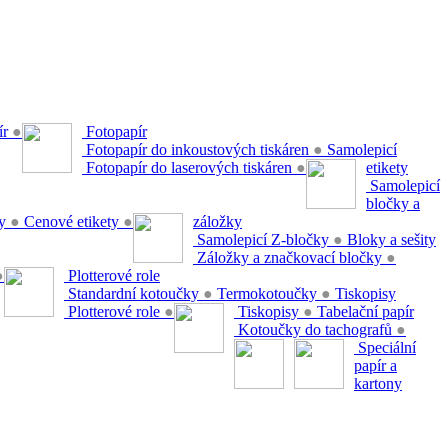
ír
●
Fotopapír
Fotopapír do inkoustových tiskáren
●
Samolepicí
Fotopapír do laserových tiskáren
●
etikety
Samolepicí
bločky a
ty
●
Cenové etikety
●
záložky
Samolepicí Z-bločky
●
Bloky a sešity
Záložky a značkovací bločky
●
●
Plotterové role
Standardní kotoučky
●
Termokotoučky
●
Tiskopisy
Plotterové role
●
Tiskopisy
●
Tabelační papír
Kotoučky do tachografů
●
Speciální
papír a
kartony