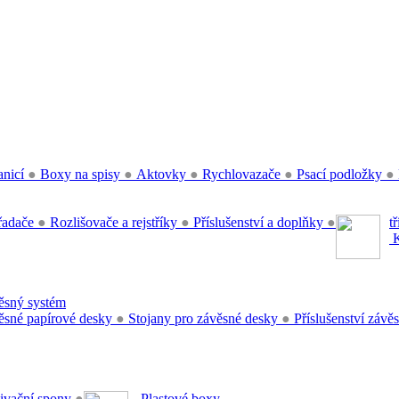
anicí
●
Boxy na spisy
●
Aktovky
●
Rychlovazače
●
Psací podložky
●
řadače
●
Rozlišovače a rejstříky
●
Příslušenství a doplňky
●
t
K
sný systém
sné papírové desky
●
Stojany pro závěsné desky
●
Příslušenství záv
ivační spony
●
Plastové boxy