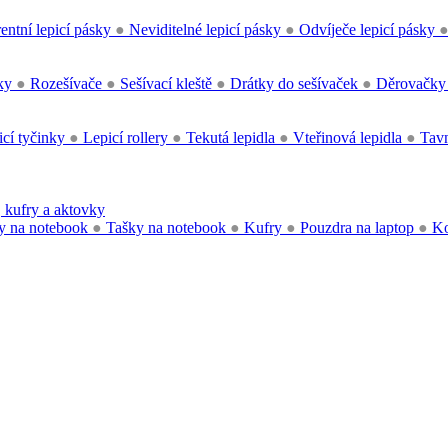
entní lepicí pásky
●
Neviditelné lepicí pásky
●
Odvíječe lepicí pásky
čky
●
Rozešívače
●
Sešívací kleště
●
Drátky do sešívaček
●
Děrovačk
cí tyčinky
●
Lepicí rollery
●
Tekutá lepidla
●
Vteřinová lepidla
●
Tavn
 kufry a aktovky
y na notebook
●
Tašky na notebook
●
Kufry
●
Pouzdra na laptop
●
Ko