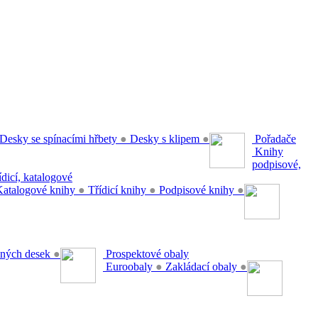
Desky se spínacími hřbety
●
Desky s klipem
●
Pořadače
Knihy
podpisové,
řídicí, katalogové
atalogové knihy
●
Třídicí knihy
●
Podpisové knihy
●
ěsných desek
●
Prospektové obaly
Euroobaly
●
Zakládací obaly
●