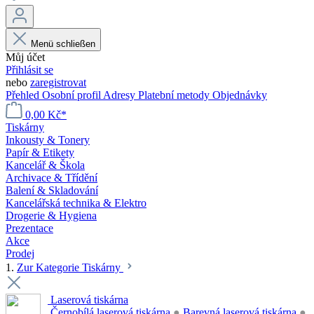
Menü schließen
Můj účet
Přihlásit se
nebo
zaregistrovat
Přehled
Osobní profil
Adresy
Platební metody
Objednávky
0,00 Kč*
Tiskárny
Inkousty & Tonery
Papír & Etikety
Kancelář & Škola
Archivace & Třídění
Balení & Skladování
Kancelářská technika & Elektro
Drogerie & Hygiena
Prezentace
Akce
Prodej
1.
Zur Kategorie Tiskárny
Laserová tiskárna
Černobílá laserová tiskárna
●
Barevná laserová tiskárna
●