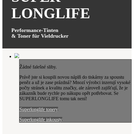
LONGLIFE
Performance-Tinten
& Toner für Vieldrucker
Žádné falešné sliby.
Právě jste si koupili novou náplň do tiskárny za spoustu
peněz a už je zase prázdná? Mnozí výrobci inzerují vysoké
počty stránek a kvalitu značky, ale zároveň zajišťují, že je
zákazník bude rychle po nákupu opět potřebovat. Se
SUPERLONGLIFE tomu tak není!
Superlonglife tonery
Superlonglife inkousty