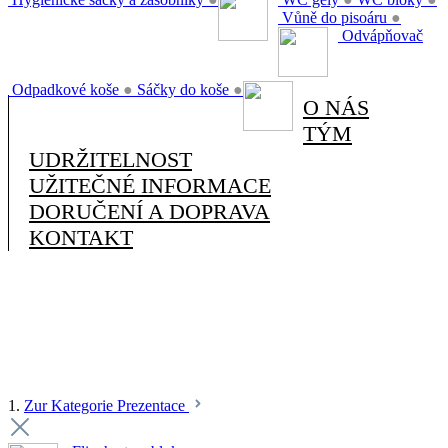
Vůně do pisoáru
●
Odvápňovač
Odpadkové koše
●
Sáčky do koše
●
O NÁS
TÝM
UDRŽITELNOST
UŽITEČNÉ INFORMACE
DORUČENÍ A DOPRAVA
KONTAKT
1.
Zur Kategorie Prezentace