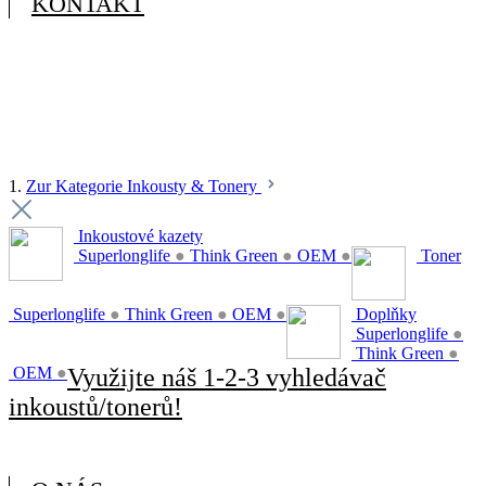
KONTAKT
1.
Zur Kategorie Inkousty & Tonery
Inkoustové kazety
Superlonglife
●
Think Green
●
OEM
●
Toner
Superlonglife
●
Think Green
●
OEM
●
Doplňky
Superlonglife
●
Think Green
●
OEM
●
Využijte náš 1-2-3 vyhledávač
inkoustů/tonerů!