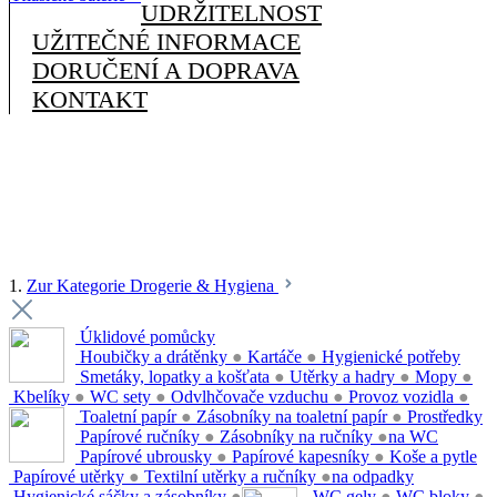
UDRŽITELNOST
UŽITEČNÉ INFORMACE
DORUČENÍ A DOPRAVA
KONTAKT
1.
Zur Kategorie Drogerie & Hygiena
Úklidové pomůcky
Houbičky a drátěnky
●
Kartáče
●
Hygienické potřeby
Smetáky, lopatky a košťata
●
Utěrky a hadry
●
Mopy
●
Kbelíky
●
WC sety
●
Odvlhčovače vzduchu
●
Provoz vozidla
●
Toaletní papír
●
Zásobníky na toaletní papír
●
Prostředky
Papírové ručníky
●
Zásobníky na ručníky
●
na WC
Papírové ubrousky
●
Papírové kapesníky
●
Koše a pytle
Papírové utěrky
●
Textilní utěrky a ručníky
●
na odpadky
Hygienické sáčky a zásobníky
●
WC gely
●
WC bloky
●