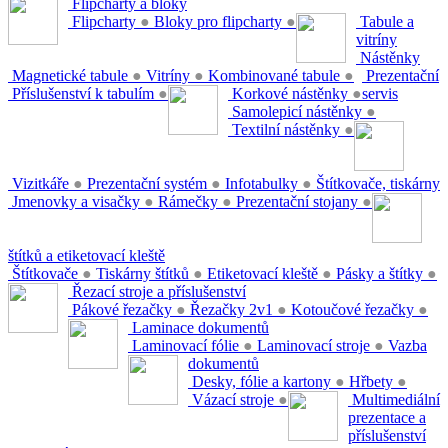
Flipcharty a bloky
Flipcharty
●
Bloky pro flipcharty
●
Tabule a
vitríny
Nástěnky
Magnetické tabule
●
Vitríny
●
Kombinované tabule
●
Prezentační
Příslušenství k tabulím
●
Korkové nástěnky
●
servis
Samolepicí nástěnky
●
Textilní nástěnky
●
Vizitkáře
●
Prezentační systém
●
Infotabulky
●
Štítkovače, tiskárny
Jmenovky a visačky
●
Rámečky
●
Prezentační stojany
●
štítků a etiketovací kleště
Štítkovače
●
Tiskárny štítků
●
Etiketovací kleště
●
Pásky a štítky
●
Řezací stroje a příslušenství
Pákové řezačky
●
Řezačky 2v1
●
Kotoučové řezačky
●
Laminace dokumentů
Laminovací fólie
●
Laminovací stroje
●
Vazba
dokumentů
Desky, fólie a kartony
●
Hřbety
●
Vázací stroje
●
Multimediální
prezentace a
příslušenství