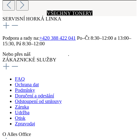
VŠECHNY TONERY
SERVISNÍ HORKÁ LINKA
Podpora a rady na:
+420 388 422 041
Po–Čt 8:30–12:00 a 13:00–
15:30, Pá 8:30–12:00
Nebo přes náš
kontaktní formulář
.
ZÁKAZNICKÉ SLUŽBY
FAQ
Ochrana dat
Podmínky
Doručení a odeslání
Odstoupení od smlouvy
Záruka
Udržba
Otisk
Zpravodaj
O Alles Office