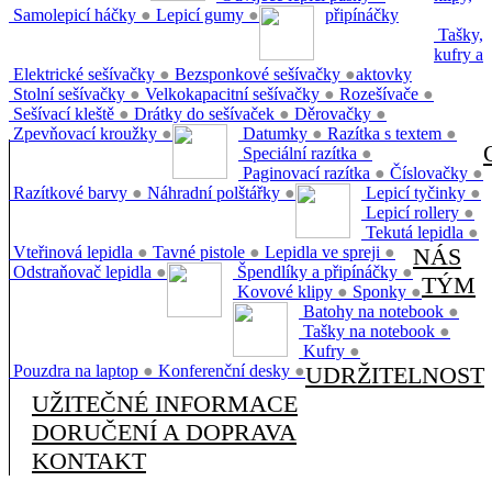
Samolepicí háčky
●
Lepicí gumy
●
připínáčky
Tašky,
kufry a
Elektrické sešívačky
●
Bezsponkové sešívačky
●
aktovky
Stolní sešívačky
●
Velkokapacitní sešívačky
●
Rozešívače
●
Sešívací kleště
●
Drátky do sešívaček
●
Děrovačky
●
Zpevňovací kroužky
●
Datumky
●
Razítka s textem
●
Speciální razítka
●
Paginovací razítka
●
Číslovačky
●
Razítkové barvy
●
Náhradní polštářky
●
Lepicí tyčinky
●
Lepicí rollery
●
Tekutá lepidla
●
Vteřinová lepidla
●
Tavné pistole
●
Lepidla ve spreji
●
NÁS
Odstraňovač lepidla
●
Špendlíky a připínáčky
●
TÝM
Kovové klipy
●
Sponky
●
Batohy na notebook
●
Tašky na notebook
●
Kufry
●
Pouzdra na laptop
●
Konferenční desky
●
UDRŽITELNOST
UŽITEČNÉ INFORMACE
DORUČENÍ A DOPRAVA
KONTAKT