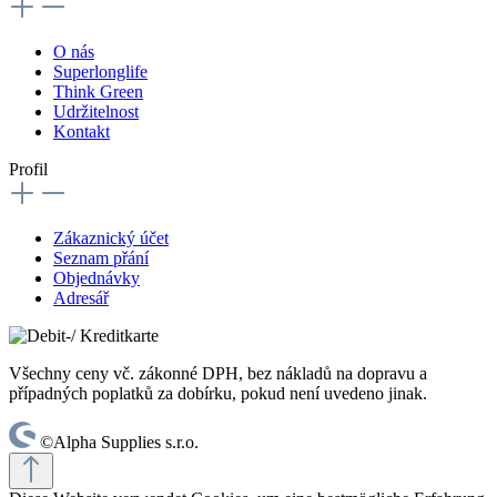
O nás
Superlonglife
Think Green
Udržitelnost
Kontakt
Profil
Zákaznický účet
Seznam přání
Objednávky
Adresář
Všechny ceny vč. zákonné DPH, bez nákladů na dopravu a
případných poplatků za dobírku, pokud není uvedeno jinak.
©Alpha Supplies s.r.o.