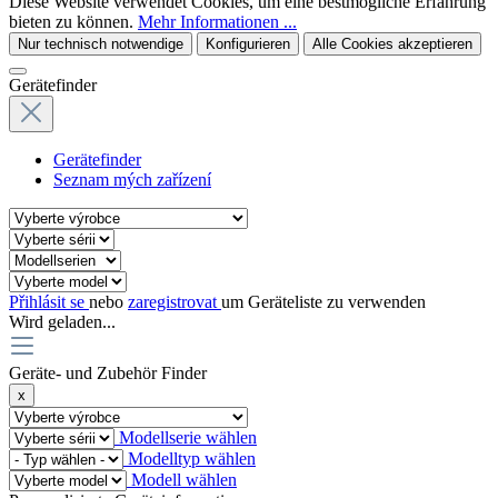
Diese Website verwendet Cookies, um eine bestmögliche Erfahrung
bieten zu können.
Mehr Informationen ...
Nur technisch notwendige
Konfigurieren
Alle Cookies akzeptieren
Gerätefinder
Gerätefinder
Seznam mých zařízení
Přihlásit se
nebo
zaregistrovat
um Geräteliste zu verwenden
Wird geladen...
Geräte- und Zubehör Finder
x
Modellserie wählen
Modelltyp wählen
Modell wählen