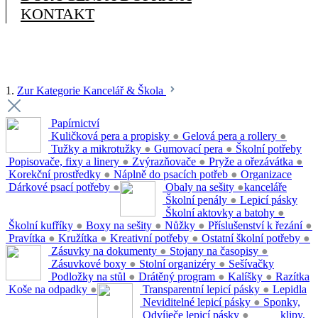
KONTAKT
1.
Zur Kategorie Kancelář & Škola
Papírnictví
Kuličková pera a propisky
●
Gelová pera a rollery
●
Tužky a mikrotužky
●
Gumovací pera
●
Školní potřeby
Popisovače, fixy a linery
●
Zvýrazňovače
●
Pryže a ořezávátka
●
Korekční prostředky
●
Náplně do psacích potřeb
●
Organizace
Dárkové psací potřeby
●
Obaly na sešity
●
kanceláře
Školní penály
●
Lepicí pásky
Školní aktovky a batohy
●
Školní kufříky
●
Boxy na sešity
●
Nůžky
●
Příslušenství k řezání
●
Pravítka
●
Kružítka
●
Kreativní potřeby
●
Ostatní školní potřeby
●
Zásuvky na dokumenty
●
Stojany na časopisy
●
Zásuvkové boxy
●
Stolní organizéry
●
Sešívačky
Podložky na stůl
●
Drátěný program
●
Kalíšky
●
Razítka
Koše na odpadky
●
Transparentní lepicí pásky
●
Lepidla
Neviditelné lepicí pásky
●
Sponky,
Odvíječe lepicí pásky
●
klipy,