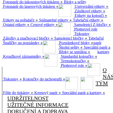
Fotopapír do inkoustových tiskáren
●
Bloky a sešity
Fotopapír do laserových tiskáren
●
Univerzální etikety
●
Zásilkové etikety
●
Etikety na kotouči
●
Etikety na pořadače
●
Snímatelné etikety
●
Tabelační etikety
●
Ostatní etikety
●
Cenové etikety
●
Samolepicí Z-bločky
●
Plotterové role
Tiskopisy
Záložky a značkovací bločky
●
Samolepicí bločky
●
Tabelační
Špalíčky na poznámky
●
Poznámkové bloky
●
papír
Školní sešity
●
Speciální papír a
Bloky se spirálou
●
kartony
Kroužkové záznamníky
●
Standardní kotoučky
●
Termokotoučky
●
Plotterové role
●
O
NÁ
Tiskopisy
●
Kotoučky do tachografů
●
TÝM
Fólie do tiskárny
●
Krepový papír
●
Speciální papír a kartony
●
UDRŽITELNOST
UŽITEČNÉ INFORMACE
DORUČENÍ A DOPRAVA