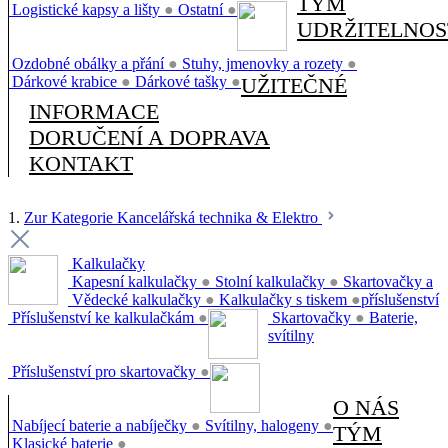
TÝM
Logistické kapsy a lišty
●
Ostatní
●
UDRŽITELNOS
Ozdobné obálky a přání
●
Stuhy, jmenovky a rozety
●
Dárkové krabice
●
Dárkové tašky
●
UŽITEČNÉ
INFORMACE
DORUČENÍ A DOPRAVA
KONTAKT
1.
Zur Kategorie Kancelářská technika & Elektro
Kalkulačky
Kapesní kalkulačky
●
Stolní kalkulačky
●
Skartovačky a
Vědecké kalkulačky
●
Kalkulačky s tiskem
●
příslušenství
Příslušenství ke kalkulačkám
●
Skartovačky
●
Baterie,
svítilny
Příslušenství pro skartovačky
●
O NÁS
Nabíjecí baterie a nabíječky
●
Svítilny, halogeny
●
TÝM
Klasické baterie
●