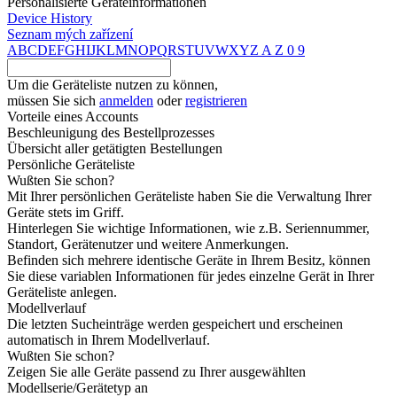
Personalisierte Geräteinformationen
Device History
Seznam mých zařízení
A
B
C
D
E
F
G
H
I
J
K
L
M
N
O
P
Q
R
S
T
U
V
W
X
Y
Z
A
Z
0
9
Um die Geräteliste nutzen zu können,
müssen Sie sich
anmelden
oder
registrieren
Vorteile eines Accounts
Beschleunigung des Bestellprozesses
Übersicht aller getätigten Bestellungen
Persönliche Geräteliste
Wußten Sie schon?
Mit Ihrer persönlichen Geräteliste haben Sie die Verwaltung Ihrer
Geräte stets im Griff.
Hinterlegen Sie wichtige Informationen, wie z.B. Seriennummer,
Standort, Gerätenutzer und weitere Anmerkungen.
Befinden sich mehrere identische Geräte in Ihrem Besitz, können
Sie diese variablen Informationen für jedes einzelne Gerät in Ihrer
Geräteliste anlegen.
Modellverlauf
Die letzten Sucheinträge werden gespeichert und erscheinen
automatisch in Ihrem Modellverlauf.
Wußten Sie schon?
Zeigen Sie alle Geräte passend zu Ihrer ausgewählten
Modellserie/Gerätetyp an