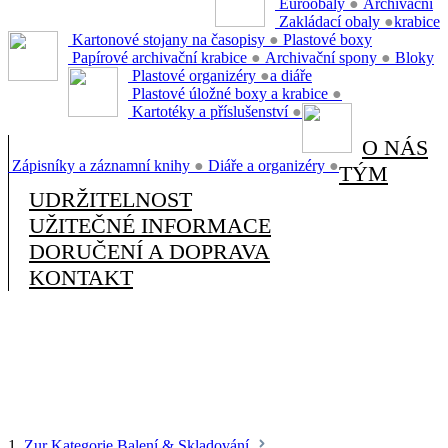
Euroobaly
●
Archivační
Zakládací obaly
●
krabice
Kartonové stojany na časopisy
●
Plastové boxy
Papírové archivační krabice
●
Archivační spony
●
Bloky
Plastové organizéry
●
a diáře
Plastové úložné boxy a krabice
●
Kartotéky a příslušenství
●
O NÁS
Zápisníky a záznamní knihy
●
Diáře a organizéry
●
TÝM
UDRŽITELNOST
UŽITEČNÉ INFORMACE
DORUČENÍ A DOPRAVA
KONTAKT
1.
Zur Kategorie Balení & Skladování