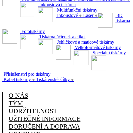
Inkoustová tiskárna
Multifunkční tiskárny
Inkoustové
●
Laser
●
3D
tiskárna
Fototiskárny
Tiskárna účtenek a etiket
Jehličkové a maticové tiskárny
Velkoformátové tiskárny
Speciální tiskárny
Příslušenství pro tiskárny
Kabel tiskárny
●
Tiskárenské štítky
●
O NÁS
TÝM
UDRŽITELNOST
UŽITEČNÉ INFORMACE
DORUČENÍ A DOPRAVA