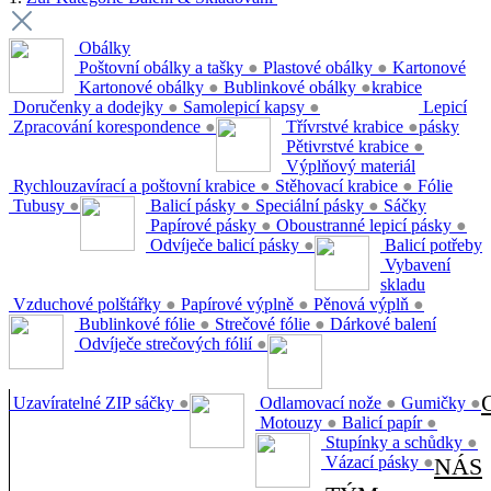
Obálky
Poštovní obálky a tašky
●
Plastové obálky
●
Kartonové
Kartonové obálky
●
Bublinkové obálky
●
krabice
Doručenky a dodejky
●
Samolepicí kapsy
●
Lepicí
Zpracování korespondence
●
Třívrstvé krabice
●
pásky
Pětivrstvé krabice
●
Výplňový materiál
Rychlouzavírací a poštovní krabice
●
Stěhovací krabice
●
Fólie
Tubusy
●
Balicí pásky
●
Speciální pásky
●
Sáčky
Papírové pásky
●
Oboustranné lepicí pásky
●
Odvíječe balicí pásky
●
Balicí potřeby
Vybavení
skladu
Vzduchové polštářky
●
Papírové výplně
●
Pěnová výplň
●
Bublinkové fólie
●
Strečové fólie
●
Dárkové balení
Odvíječe strečových fólií
●
Uzavíratelné ZIP sáčky
●
Odlamovací nože
●
Gumičky
●
Motouzy
●
Balicí papír
●
Stupínky a schůdky
●
Vázací pásky
●
NÁS