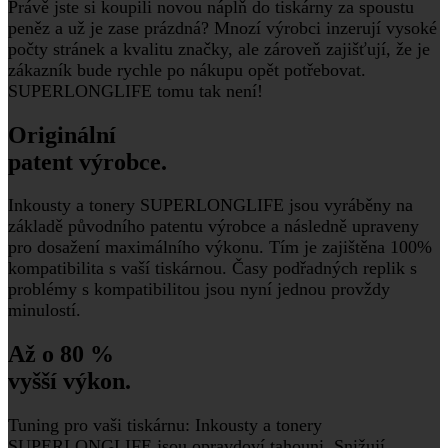
Právě jste si koupili novou náplň do tiskárny za spoustu
peněz a už je zase prázdná? Mnozí výrobci inzerují vysoké
počty stránek a kvalitu značky, ale zároveň zajišťují, že je
zákazník bude rychle po nákupu opět potřebovat.
SUPERLONGLIFE tomu tak není!
Originální
patent výrobce.
Inkousty a tonery SUPERLONGLIFE jsou vyráběny na
základě původního patentu výrobce a následně upraveny
pro dosažení maximálního výkonu. Tím je zajištěna 100%
kompatibilita s vaší tiskárnou. Časy podřadných replik s
problémy s kompatibilitou jsou nyní jednou provždy
minulostí.
Až o 80 %
vyšší výkon.
Tuning pro vaši tiskárnu: Inkousty a tonery
SUPERLONGLIFE jsou opravdoví tahouni. Snižují