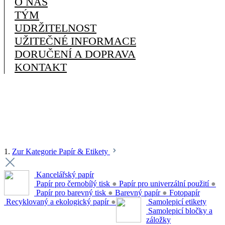
O NÁS
TÝM
UDRŽITELNOST
UŽITEČNÉ INFORMACE
DORUČENÍ A DOPRAVA
KONTAKT
1.
Zur Kategorie Papír & Etikety
Kancelářský papír
Papír pro černobílý tisk
●
Papír pro univerzální použití
●
Papír pro barevný tisk
●
Barevný papír
●
Fotopapír
Recyklovaný a ekologický papír
●
Samolepicí etikety
Samolepicí bločky a
záložky