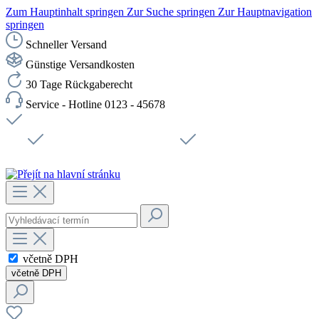
Zum Hauptinhalt springen
Zur Suche springen
Zur Hauptnavigation
springen
Schneller Versand
Günstige Versandkosten
30 Tage Rückgaberecht
Service - Hotline 0123 - 45678
Doprava zdarma od 1199 Kč bez DPH
Zabezpečené připojení SSL
Rychlé doručení
Podpora
Udržitelnost
Pracovní místa
včetně DPH
včetně DPH