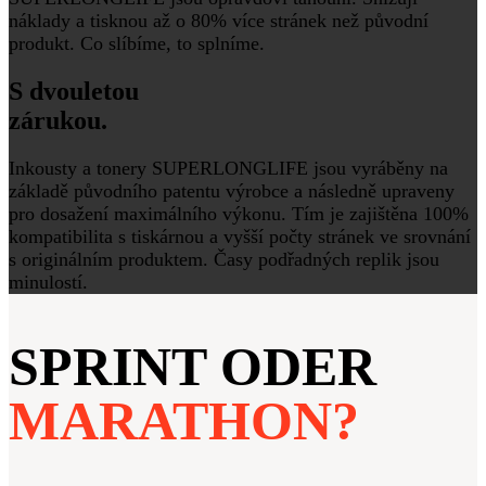
náklady a tisknou až o 80% více stránek než původní
produkt. Co slíbíme, to splníme.
S dvouletou
zárukou.
Inkousty a tonery SUPERLONGLIFE jsou vyráběny na
základě původního patentu výrobce a následně upraveny
pro dosažení maximálního výkonu. Tím je zajištěna 100%
kompatibilita s tiskárnou a vyšší počty stránek ve srovnání
s originálním produktem. Časy podřadných replik jsou
minulostí.
SPRINT ODER
MARATHON?