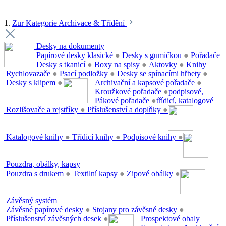
1.
Zur Kategorie Archivace & Třídění
Desky na dokumenty
Papírové desky klasické
●
Desky s gumičkou
●
Pořadače
Desky s tkanicí
●
Boxy na spisy
●
Aktovky
●
Knihy
Rychlovazače
●
Psací podložky
●
Desky se spínacími hřbety
●
Desky s klipem
●
Archivační a kapsové pořadače
●
Kroužkové pořadače
●
podpisové,
Pákové pořadače
●
třídicí, katalogové
Rozlišovače a rejstříky
●
Příslušenství a doplňky
●
Katalogové knihy
●
Třídicí knihy
●
Podpisové knihy
●
Pouzdra, obálky, kapsy
Pouzdra s drukem
●
Textilní kapsy
●
Zipové obálky
●
Závěsný systém
Závěsné papírové desky
●
Stojany pro závěsné desky
●
Příslušenství závěsných desek
●
Prospektové obaly