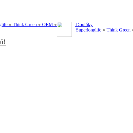
glife
●
Think Green
●
OEM
●
Doplňky
Superlonglife
●
Think Green
ů!