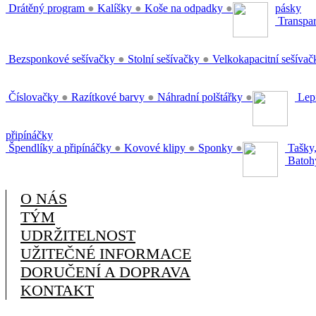
Drátěný program
●
Kalíšky
●
Koše na odpadky
●
pásky
Transpar
Bezsponkové sešívačky
●
Stolní sešívačky
●
Velkokapacitní sešíva
Číslovačky
●
Razítkové barvy
●
Náhradní polštářky
●
Lepi
připínáčky
Špendlíky a připínáčky
●
Kovové klipy
●
Sponky
●
Tašky,
Batoh
O NÁS
TÝM
UDRŽITELNOST
UŽITEČNÉ INFORMACE
DORUČENÍ A DOPRAVA
KONTAKT