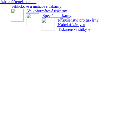
skárna účtenek a etiket
Jehličkové a maticové tiskárny
Velkoformátové tiskárny
Speciální tiskárny
Příslušenství pro tiskárny
Kabel tiskárny
●
Tiskárenské štítky
●