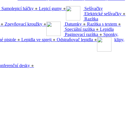
●
Samolepicí háčky
●
Lepicí gumy
●
Sešívačky
Elektrické sešívačky
●
Razítka
y
●
Zpevňovací kroužky
●
Datumky
●
Razítka s textem
●
Speciální razítka
●
Lepidla
Paginovací razítka
●
Sponky,
é pistole
●
Lepidla ve spreji
●
Odstraňovač lepidla
●
klipy,
nferenční desky
●