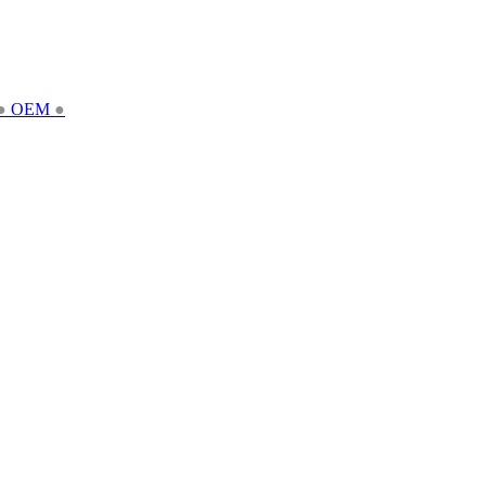
●
OEM
●