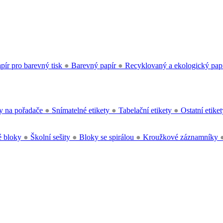
pír pro barevný tisk
●
Barevný papír
●
Recyklovaný a ekologický pap
y na pořadače
●
Snímatelné etikety
●
Tabelační etikety
●
Ostatní etike
 bloky
●
Školní sešity
●
Bloky se spirálou
●
Kroužkové záznamníky