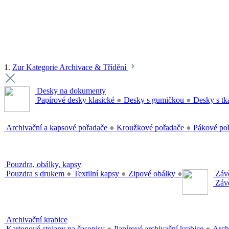
1.
Zur Kategorie Archivace & Třídění
Desky na dokumenty
Papírové desky klasické
●
Desky s gumičkou
●
Desky s tk
Archivační a kapsové pořadače
●
Kroužkové pořadače
●
Pákové po
Pouzdra, obálky, kapsy
Pouzdra s drukem
●
Textilní kapsy
●
Zipové obálky
●
Závě
Závě
Archivační krabice
Kartonové stojany na časopisy
●
Papírové archivační krabice
●
Arch