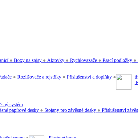
anicí
●
Boxy na spisy
●
Aktovky
●
Rychlovazače
●
Psací podložky
●
řadače
●
Rozlišovače a rejstříky
●
Příslušenství a doplňky
●
t
K
sný systém
sné papírové desky
●
Stojany pro závěsné desky
●
Příslušenství záv
ivační spony
●
Plastové boxy