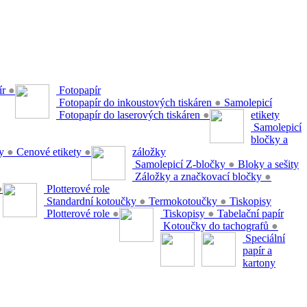
ír
●
Fotopapír
Fotopapír do inkoustových tiskáren
●
Samolepicí
Fotopapír do laserových tiskáren
●
etikety
Samolepicí
bločky a
ty
●
Cenové etikety
●
záložky
Samolepicí Z-bločky
●
Bloky a sešity
Záložky a značkovací bločky
●
●
Plotterové role
Standardní kotoučky
●
Termokotoučky
●
Tiskopisy
Plotterové role
●
Tiskopisy
●
Tabelační papír
Kotoučky do tachografů
●
Speciální
papír a
kartony