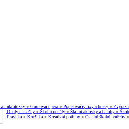
 a mikrotužky
●
Gumovací pera
●
Popisovače, fixy a linery
●
Zvýrazň
Obaly na sešity
●
Školní penály
●
Školní aktovky a batohy
●
Školn
Pravítka
●
Kružítka
●
Kreativní potřeby
●
Ostatní školní potřeby