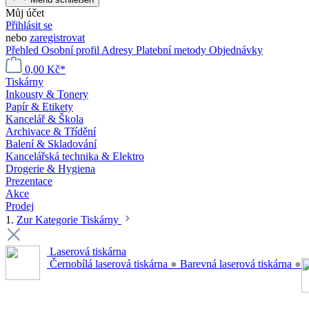
Můj účet
Přihlásit se
nebo
zaregistrovat
Přehled
Osobní profil
Adresy
Platební metody
Objednávky
0,00 Kč*
Tiskárny
Inkousty & Tonery
Papír & Etikety
Kancelář & Škola
Archivace & Třídění
Balení & Skladování
Kancelářská technika & Elektro
Drogerie & Hygiena
Prezentace
Akce
Prodej
1.
Zur Kategorie Tiskárny
Laserová tiskárna
Černobílá laserová tiskárna
●
Barevná laserová tiskárna
●