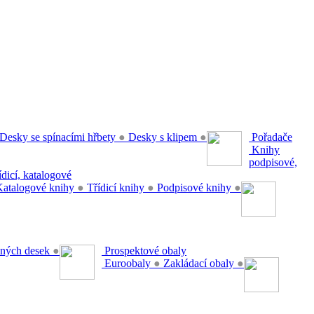
Desky se spínacími hřbety
●
Desky s klipem
●
Pořadače
Knihy
podpisové,
řídicí, katalogové
atalogové knihy
●
Třídicí knihy
●
Podpisové knihy
●
ěsných desek
●
Prospektové obaly
Euroobaly
●
Zakládací obaly
●