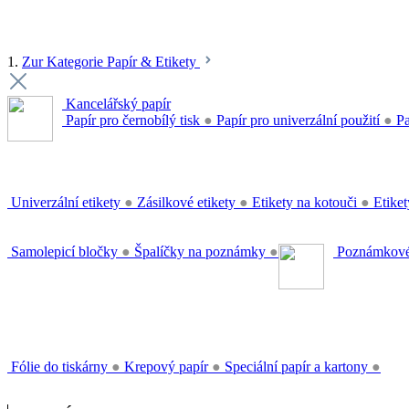
1.
Zur Kategorie Papír & Etikety
Kancelářský papír
Papír pro černobílý tisk
●
Papír pro univerzální použití
●
Pa
Univerzální etikety
●
Zásilkové etikety
●
Etikety na kotouči
●
Etiket
Samolepicí bločky
●
Špalíčky na poznámky
●
Poznámkové
Fólie do tiskárny
●
Krepový papír
●
Speciální papír a kartony
●