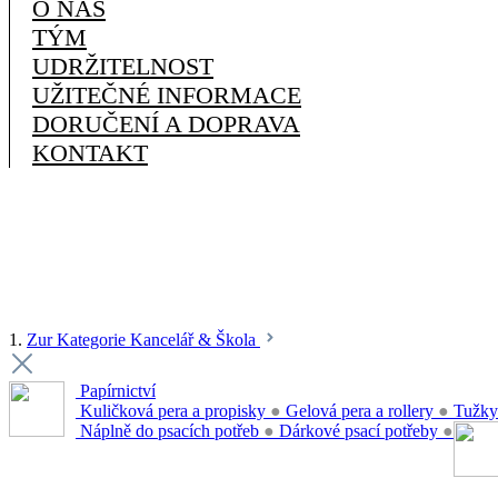
O NÁS
TÝM
UDRŽITELNOST
UŽITEČNÉ INFORMACE
DORUČENÍ A DOPRAVA
KONTAKT
1.
Zur Kategorie Kancelář & Škola
Papírnictví
Kuličková pera a propisky
●
Gelová pera a rollery
●
Tužky
Náplně do psacích potřeb
●
Dárkové psací potřeby
●