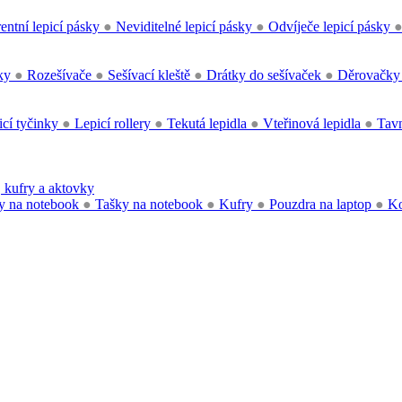
entní lepicí pásky
●
Neviditelné lepicí pásky
●
Odvíječe lepicí pásky
čky
●
Rozešívače
●
Sešívací kleště
●
Drátky do sešívaček
●
Děrovačk
cí tyčinky
●
Lepicí rollery
●
Tekutá lepidla
●
Vteřinová lepidla
●
Tavn
 kufry a aktovky
y na notebook
●
Tašky na notebook
●
Kufry
●
Pouzdra na laptop
●
Ko