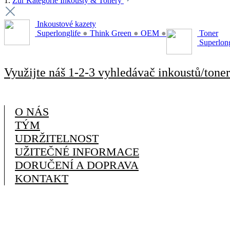
1.
Zur Kategorie Inkousty & Tonery
Inkoustové kazety
Superlonglife
●
Think Green
●
OEM
●
Toner
Superlon
Využijte náš 1-2-3 vyhledávač inkoustů/toner
O NÁS
TÝM
UDRŽITELNOST
UŽITEČNÉ INFORMACE
DORUČENÍ A DOPRAVA
KONTAKT