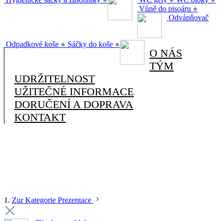
Vůně do pisoáru
●
Odvápňovač
Odpadkové koše
●
Sáčky do koše
●
O NÁS
TÝM
UDRŽITELNOST
UŽITEČNÉ INFORMACE
DORUČENÍ A DOPRAVA
KONTAKT
1.
Zur Kategorie Prezentace