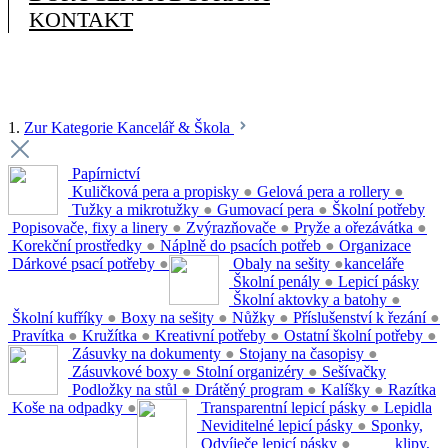
KONTAKT
1.
Zur Kategorie Kancelář & Škola
Papírnictví
Kuličková pera a propisky
●
Gelová pera a rollery
●
Tužky a mikrotužky
●
Gumovací pera
●
Školní potřeby
Popisovače, fixy a linery
●
Zvýrazňovače
●
Pryže a ořezávátka
●
Korekční prostředky
●
Náplně do psacích potřeb
●
Organizace
Dárkové psací potřeby
●
Obaly na sešity
●
kanceláře
Školní penály
●
Lepicí pásky
Školní aktovky a batohy
●
Školní kufříky
●
Boxy na sešity
●
Nůžky
●
Příslušenství k řezání
●
Pravítka
●
Kružítka
●
Kreativní potřeby
●
Ostatní školní potřeby
●
Zásuvky na dokumenty
●
Stojany na časopisy
●
Zásuvkové boxy
●
Stolní organizéry
●
Sešívačky
Podložky na stůl
●
Drátěný program
●
Kalíšky
●
Razítka
Koše na odpadky
●
Transparentní lepicí pásky
●
Lepidla
Neviditelné lepicí pásky
●
Sponky,
Odvíječe lepicí pásky
●
klipy,