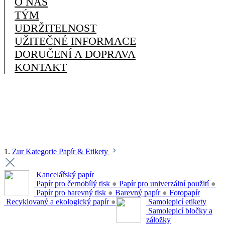
O NÁS
TÝM
UDRŽITELNOST
UŽITEČNÉ INFORMACE
DORUČENÍ A DOPRAVA
KONTAKT
1.
Zur Kategorie Papír & Etikety
Kancelářský papír
Papír pro černobílý tisk
●
Papír pro univerzální použití
●
Papír pro barevný tisk
●
Barevný papír
●
Fotopapír
Recyklovaný a ekologický papír
●
Samolepicí etikety
Samolepicí bločky a
záložky