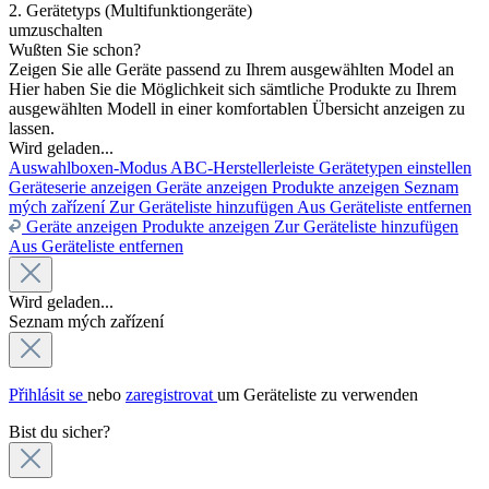
2. Gerätetyps (Multifunktiongeräte)
umzuschalten
Wußten Sie schon?
Zeigen Sie alle Geräte passend zu Ihrem ausgewählten Model an
Hier haben Sie die Möglichkeit sich sämtliche Produkte zu Ihrem
ausgewählten Modell in einer komfortablen Übersicht anzeigen zu
lassen.
Wird geladen...
Auswahlboxen-Modus
ABC-Herstellerleiste
Gerätetypen einstellen
Geräteserie anzeigen
Geräte anzeigen
Produkte anzeigen
Seznam
mých zařízení
Zur Geräteliste hinzufügen
Aus Geräteliste entfernen
Geräte anzeigen
Produkte anzeigen
Zur Geräteliste hinzufügen
Aus Geräteliste entfernen
Wird geladen...
Seznam mých zařízení
Přihlásit se
nebo
zaregistrovat
um Geräteliste zu verwenden
Bist du sicher?