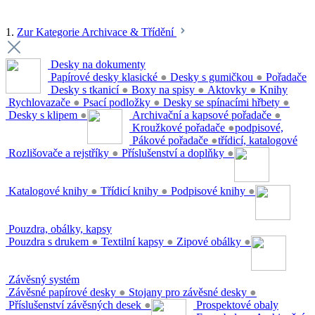
1.
Zur Kategorie Archivace & Třídění
Desky na dokumenty
Papírové desky klasické
●
Desky s gumičkou
●
Pořadače
Desky s tkanicí
●
Boxy na spisy
●
Aktovky
●
Knihy
Rychlovazače
●
Psací podložky
●
Desky se spínacími hřbety
●
Desky s klipem
●
Archivační a kapsové pořadače
●
Kroužkové pořadače
●
podpisové,
Pákové pořadače
●
třídicí, katalogové
Rozlišovače a rejstříky
●
Příslušenství a doplňky
●
Katalogové knihy
●
Třídicí knihy
●
Podpisové knihy
●
Pouzdra, obálky, kapsy
Pouzdra s drukem
●
Textilní kapsy
●
Zipové obálky
●
Závěsný systém
Závěsné papírové desky
●
Stojany pro závěsné desky
●
Příslušenství závěsných desek
●
Prospektové obaly