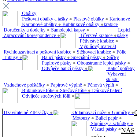
Obálky
Poštovní obálky a tašky
●
Plastové obálky
●
Kartonové
Kartonové obálky
●
Bublinkové obálky
●
krabice
Doručenky a dodejky
●
Samolepicí kapsy
●
Lepicí
Zpracování korespondence
●
Třívrstvé krabice
●
pásky
Pětivrstvé krabice
●
Výplňový materiál
Rychlouzavírací a poštovní krabice
●
Stěhovací krabice
●
Fólie
Tubusy
●
Balicí pásky
●
Speciální pásky
●
Sáčky
Papírové pásky
●
Oboustranné lepicí pásky
●
Odvíječe balicí pásky
●
Balicí potřeby
Vybavení
skladu
Vzduchové polštářky
●
Papírové výplně
●
Pěnová výplň
●
Bublinkové fólie
●
Strečové fólie
●
Dárkové balení
Odvíječe strečových fólií
●
Uzavíratelné ZIP sáčky
●
Odlamovací nože
●
Gumičky
●
Motouzy
●
Balicí papír
●
Stupínky a schůdky
●
Vázací pásky
●
NÁS