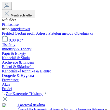
Menü schließen
Můj účet
Přihlásit se
nebo
zaregistrovat
Přehled
Osobní profil
Adresy
Platební metody
Objednávky
0,00 Kč*
Tiskárny
Inkousty & Tonery
Papír & Etikety
Kancelář & Škola
Archivace & Třídění
Balení & Skladování
Kancelářská technika & Elektro
Drogerie & Hygiena
Prezentace
Akce
Prodej
1.
Zur Kategorie Tiskárny
Laserová tiskárna
Černobílá laserová tiskárna
●
Barevná laserová tiskárna
●