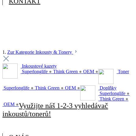
KONTAKT
1.
Zur Kategorie Inkousty & Tonery
Inkoustové kazety
Superlonglife
●
Think Green
●
OEM
●
Toner
Superlonglife
●
Think Green
●
OEM
●
Doplňky
Superlonglife
●
Think Green
●
OEM
●
Využijte náš 1-2-3 vyhledávač
inkoustů/tonerů!