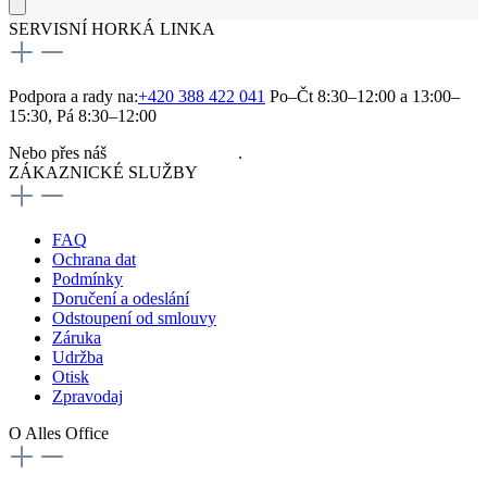
SERVISNÍ HORKÁ LINKA
Podpora a rady na:
+420 388 422 041
Po–Čt 8:30–12:00 a 13:00–
15:30, Pá 8:30–12:00
Nebo přes náš
kontaktní formulář
.
ZÁKAZNICKÉ SLUŽBY
FAQ
Ochrana dat
Podmínky
Doručení a odeslání
Odstoupení od smlouvy
Záruka
Udržba
Otisk
Zpravodaj
O Alles Office