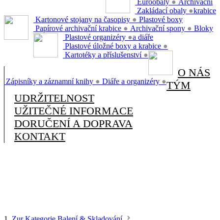
Euroobaly
●
Archivační
Zakládací obaly
●
krabice
Kartonové stojany na časopisy
●
Plastové boxy
Papírové archivační krabice
●
Archivační spony
●
Bloky
Plastové organizéry
●
a diáře
Plastové úložné boxy a krabice
●
Kartotéky a příslušenství
●
O NÁS
Zápisníky a záznamní knihy
●
Diáře a organizéry
●
TÝM
UDRŽITELNOST
UŽITEČNÉ INFORMACE
DORUČENÍ A DOPRAVA
KONTAKT
1.
Zur Kategorie Balení & Skladování