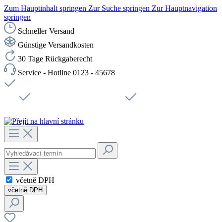
Zum Hauptinhalt springen
Zur Suche springen
Zur Hauptnavigation
springen
Schneller Versand
Günstige Versandkosten
30 Tage Rückgaberecht
Service - Hotline 0123 - 45678
Doprava zdarma od 1199 Kč bez DPH
Zabezpečené připojení SSL
Rychlé doručení
Podpora
Udržitelnost
Pracovní místa
včetně DPH
včetně DPH