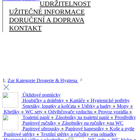
UDRŽITELNOST
UŽITEČNÉ INFORMACE
DORUČENÍ A DOPRAVA
KONTAKT
1.
Zur Kategorie Drogerie & Hygiena
Úklidové pomůcky
Houbičky a drátěnky
●
Kartáče
●
Hygienické potřeby
Smetáky, lopatky a košťata
●
Utěrky a hadry
●
Mopy
●
Kbelíky
●
WC sety
●
Odvlhčovače vzduchu
●
Provoz vozidla
●
Toaletní papír
●
Zásobníky na toaletní papír
●
Prostředky
Papírové ručníky
●
Zásobníky na ručníky
●
na WC
Papírové ubrousky
●
Papírové kapesníky
●
Koše a pytle
Papírové utěrky
●
Textilní utěrky a ručníky
●
na odpadky
Hygienické sáčky a zásobníky
●
WC gely
●
WC bloky
●