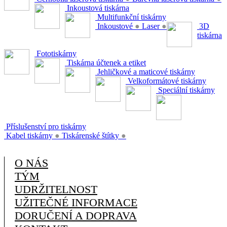
Inkoustová tiskárna
Multifunkční tiskárny
Inkoustové
●
Laser
●
3D
tiskárna
Fototiskárny
Tiskárna účtenek a etiket
Jehličkové a maticové tiskárny
Velkoformátové tiskárny
Speciální tiskárny
Příslušenství pro tiskárny
Kabel tiskárny
●
Tiskárenské štítky
●
O NÁS
TÝM
UDRŽITELNOST
UŽITEČNÉ INFORMACE
DORUČENÍ A DOPRAVA