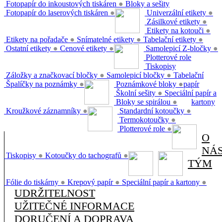
Fotopapír do inkoustových tiskáren
●
Bloky a sešity
Fotopapír do laserových tiskáren
●
Univerzální etikety
●
Zásilkové etikety
●
Etikety na kotouči
●
Etikety na pořadače
●
Snímatelné etikety
●
Tabelační etikety
●
Ostatní etikety
●
Cenové etikety
●
Samolepicí Z-bločky
●
Plotterové role
Tiskopisy
Záložky a značkovací bločky
●
Samolepicí bločky
●
Tabelační
Špalíčky na poznámky
●
Poznámkové bloky
●
papír
Školní sešity
●
Speciální papír a
Bloky se spirálou
●
kartony
Kroužkové záznamníky
●
Standardní kotoučky
●
Termokotoučky
●
Plotterové role
●
O
NÁ
Tiskopisy
●
Kotoučky do tachografů
●
TÝM
Fólie do tiskárny
●
Krepový papír
●
Speciální papír a kartony
●
UDRŽITELNOST
UŽITEČNÉ INFORMACE
DORUČENÍ A DOPRAVA