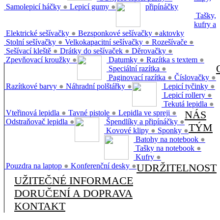
Samolepicí háčky
●
Lepicí gumy
●
připínáčky
Tašky,
kufry a
Elektrické sešívačky
●
Bezsponkové sešívačky
●
aktovky
Stolní sešívačky
●
Velkokapacitní sešívačky
●
Rozešívače
●
Sešívací kleště
●
Drátky do sešívaček
●
Děrovačky
●
Zpevňovací kroužky
●
Datumky
●
Razítka s textem
●
Speciální razítka
●
Paginovací razítka
●
Číslovačky
●
Razítkové barvy
●
Náhradní polštářky
●
Lepicí tyčinky
●
Lepicí rollery
●
Tekutá lepidla
●
Vteřinová lepidla
●
Tavné pistole
●
Lepidla ve spreji
●
NÁS
Odstraňovač lepidla
●
Špendlíky a připínáčky
●
TÝM
Kovové klipy
●
Sponky
●
Batohy na notebook
●
Tašky na notebook
●
Kufry
●
Pouzdra na laptop
●
Konferenční desky
●
UDRŽITELNOST
UŽITEČNÉ INFORMACE
DORUČENÍ A DOPRAVA
KONTAKT