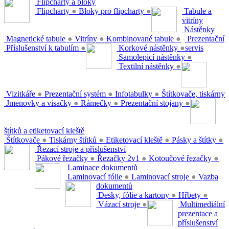
Flipcharty a bloky
Flipcharty
●
Bloky pro flipcharty
●
Tabule a
vitríny
Nástěnky
Magnetické tabule
●
Vitríny
●
Kombinované tabule
●
Prezentační
Příslušenství k tabulím
●
Korkové nástěnky
●
servis
Samolepicí nástěnky
●
Textilní nástěnky
●
Vizitkáře
●
Prezentační systém
●
Infotabulky
●
Štítkovače, tiskárny
Jmenovky a visačky
●
Rámečky
●
Prezentační stojany
●
štítků a etiketovací kleště
Štítkovače
●
Tiskárny štítků
●
Etiketovací kleště
●
Pásky a štítky
●
Řezací stroje a příslušenství
Pákové řezačky
●
Řezačky 2v1
●
Kotoučové řezačky
●
Laminace dokumentů
Laminovací fólie
●
Laminovací stroje
●
Vazba
dokumentů
Desky, fólie a kartony
●
Hřbety
●
Vázací stroje
●
Multimediální
prezentace a
příslušenství