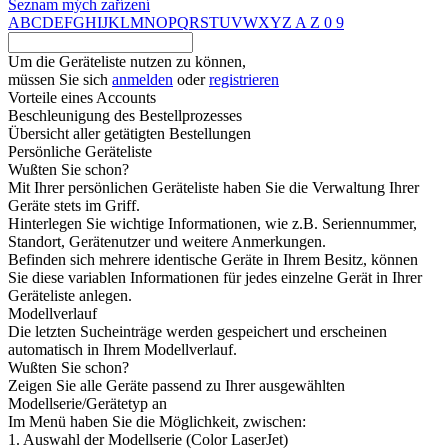
Seznam mých zařízení
A
B
C
D
E
F
G
H
I
J
K
L
M
N
O
P
Q
R
S
T
U
V
W
X
Y
Z
A
Z
0
9
Um die Geräteliste nutzen zu können,
müssen Sie sich
anmelden
oder
registrieren
Vorteile eines Accounts
Beschleunigung des Bestellprozesses
Übersicht aller getätigten Bestellungen
Persönliche Geräteliste
Wußten Sie schon?
Mit Ihrer persönlichen Geräteliste haben Sie die Verwaltung Ihrer
Geräte stets im Griff.
Hinterlegen Sie wichtige Informationen, wie z.B. Seriennummer,
Standort, Gerätenutzer und weitere Anmerkungen.
Befinden sich mehrere identische Geräte in Ihrem Besitz, können
Sie diese variablen Informationen für jedes einzelne Gerät in Ihrer
Geräteliste anlegen.
Modellverlauf
Die letzten Sucheinträge werden gespeichert und erscheinen
automatisch in Ihrem Modellverlauf.
Wußten Sie schon?
Zeigen Sie alle Geräte passend zu Ihrer ausgewählten
Modellserie/Gerätetyp an
Im Menü haben Sie die Möglichkeit, zwischen:
1. Auswahl der Modellserie (Color LaserJet)