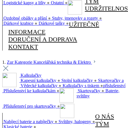
TÝM
Logistické kapsy a lišty
●
Ostatní
●
UDRŽITELNOS
Ozdobné obálky a přání
●
Stuhy, jmenovky a rozety
●
Dárkové krabice
●
Dárkové tašky
●
UŽITEČNÉ
INFORMACE
DORUČENÍ A DOPRAVA
KONTAKT
1.
Zur Kategorie Kancelářská technika & Elektro
Kalkulačky
Kapesní kalkulačky
●
Stolní kalkulačky
●
Skartovačky a
Vědecké kalkulačky
●
Kalkulačky s tiskem
●
příslušenství
Příslušenství ke kalkulačkám
●
Skartovačky
●
Baterie,
svítilny
Příslušenství pro skartovačky
●
O NÁS
Nabíjecí baterie a nabíječky
●
Svítilny, halogeny
●
TÝM
Klasické baterie
●