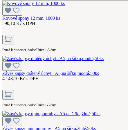
Kovové spony 12 mm, 1000 ks
590,10 Kč s DPH
Ihned k dispozici, dodací lhůta 1-3 dny
Závěs.kapsy drátěný úchyt - A5,na šířku,modrá,50ks
4 148,10 Kč s DPH
Ihned k dispozici, dodací lhůta 1-3 dny
Závěs.kapsy upín.popruhy - A5,na šířku,žluté,50ks