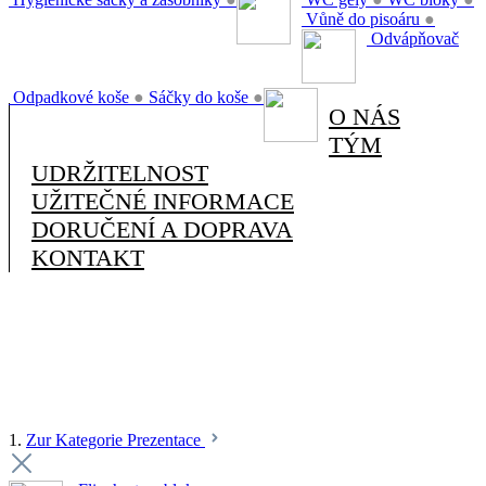
Vůně do pisoáru
●
Odvápňovač
Odpadkové koše
●
Sáčky do koše
●
O NÁS
TÝM
UDRŽITELNOST
UŽITEČNÉ INFORMACE
DORUČENÍ A DOPRAVA
KONTAKT
1.
Zur Kategorie Prezentace