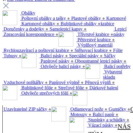
Obálky
Poštovní obálky a tašky
●
Plastové obálky
●
Kartonové
Kartonové obálky
●
Bublinkové obálky
●
krabice
Doručenky a dodejky
●
Samolepicí kapsy
●
Lepicí
Zpracování korespondence
●
Třívrstvé krabice
●
pásky
Pětivrstvé krabice
●
Výplňový materiál
Rychlouzavírací a poštovní krabice
●
Stěhovací krabice
●
Fólie
Tubusy
●
Balicí pásky
●
Speciální pásky
●
Sáčky
Papírové pásky
●
Oboustranné lepicí pásky
●
Odvíječe balicí pásky
●
Balicí potřeby
Vybavení
skladu
Vzduchové polštářky
●
Papírové výplně
●
Pěnová výplň
●
Bublinkové fólie
●
Strečové fólie
●
Dárkové balení
Odvíječe strečových fólií
●
Uzavíratelné ZIP sáčky
●
Odlamovací nože
●
Gumičky
●
Motouzy
●
Balicí papír
●
Stupínky a schůdky
●
Vázací pásky
●
NÁS