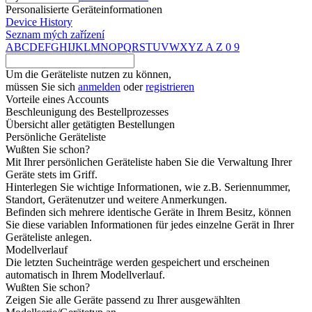
Personalisierte Geräteinformationen
Device History
Seznam mých zařízení
A
B
C
D
E
F
G
H
I
J
K
L
M
N
O
P
Q
R
S
T
U
V
W
X
Y
Z
A
Z
0
9
Um die Geräteliste nutzen zu können,
müssen Sie sich
anmelden
oder
registrieren
Vorteile eines Accounts
Beschleunigung des Bestellprozesses
Übersicht aller getätigten Bestellungen
Persönliche Geräteliste
Wußten Sie schon?
Mit Ihrer persönlichen Geräteliste haben Sie die Verwaltung Ihrer
Geräte stets im Griff.
Hinterlegen Sie wichtige Informationen, wie z.B. Seriennummer,
Standort, Gerätenutzer und weitere Anmerkungen.
Befinden sich mehrere identische Geräte in Ihrem Besitz, können
Sie diese variablen Informationen für jedes einzelne Gerät in Ihrer
Geräteliste anlegen.
Modellverlauf
Die letzten Sucheinträge werden gespeichert und erscheinen
automatisch in Ihrem Modellverlauf.
Wußten Sie schon?
Zeigen Sie alle Geräte passend zu Ihrer ausgewählten