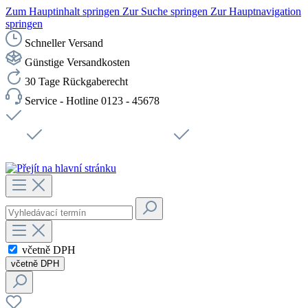
Zum Hauptinhalt springen
Zur Suche springen
Zur Hauptnavigation
springen
Schneller Versand
Günstige Versandkosten
30 Tage Rückgaberecht
Service - Hotline 0123 - 45678
Doprava zdarma od 1199 Kč bez DPH
Zabezpečené připojení SSL
Rychlé doručení
Podpora
Udržitelnost
Pracovní místa
včetně DPH
včetně DPH