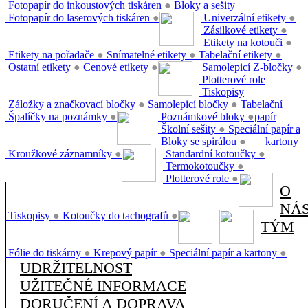
Fotopapír do inkoustových tiskáren
●
Bloky a sešity
Fotopapír do laserových tiskáren
●
Univerzální etikety
●
Zásilkové etikety
●
Etikety na kotouči
●
Etikety na pořadače
●
Snímatelné etikety
●
Tabelační etikety
●
Ostatní etikety
●
Cenové etikety
●
Samolepicí Z-bločky
●
Plotterové role
Tiskopisy
Záložky a značkovací bločky
●
Samolepicí bločky
●
Tabelační
Špalíčky na poznámky
●
Poznámkové bloky
●
papír
Školní sešity
●
Speciální papír a
Bloky se spirálou
●
kartony
Kroužkové záznamníky
●
Standardní kotoučky
●
Termokotoučky
●
Plotterové role
●
O
NÁ
Tiskopisy
●
Kotoučky do tachografů
●
TÝM
Fólie do tiskárny
●
Krepový papír
●
Speciální papír a kartony
●
UDRŽITELNOST
UŽITEČNÉ INFORMACE
DORUČENÍ A DOPRAVA