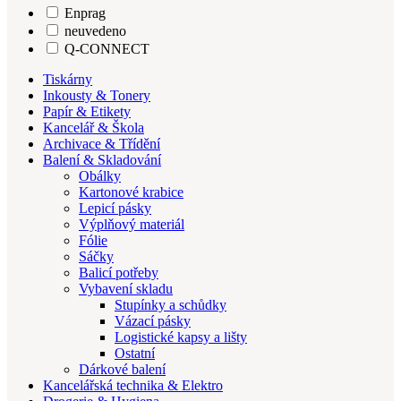
Enprag
neuvedeno
Q-CONNECT
Tiskárny
Inkousty & Tonery
Papír & Etikety
Kancelář & Škola
Archivace & Třídění
Balení & Skladování
Obálky
Kartonové krabice
Lepicí pásky
Výplňový materiál
Fólie
Sáčky
Balicí potřeby
Vybavení skladu
Stupínky a schůdky
Vázací pásky
Logistické kapsy a lišty
Ostatní
Dárkové balení
Kancelářská technika & Elektro