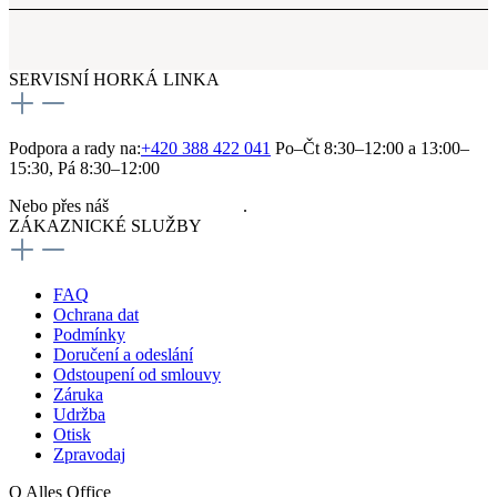
SERVISNÍ HORKÁ LINKA
Podpora a rady na:
+420 388 422 041
Po–Čt 8:30–12:00 a 13:00–
15:30, Pá 8:30–12:00
Nebo přes náš
kontaktní formulář
.
ZÁKAZNICKÉ SLUŽBY
FAQ
Ochrana dat
Podmínky
Doručení a odeslání
Odstoupení od smlouvy
Záruka
Udržba
Otisk
Zpravodaj
O Alles Office