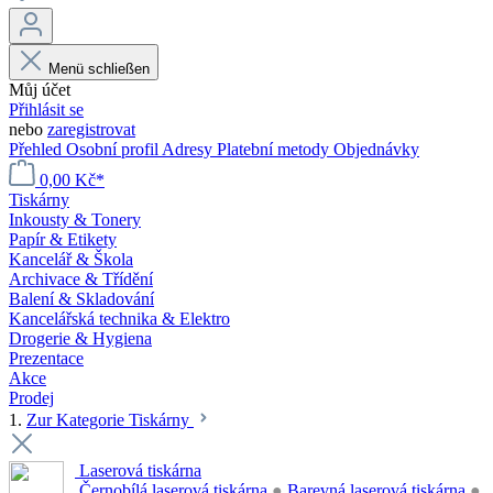
Menü schließen
Můj účet
Přihlásit se
nebo
zaregistrovat
Přehled
Osobní profil
Adresy
Platební metody
Objednávky
0,00 Kč*
Tiskárny
Inkousty & Tonery
Papír & Etikety
Kancelář & Škola
Archivace & Třídění
Balení & Skladování
Kancelářská technika & Elektro
Drogerie & Hygiena
Prezentace
Akce
Prodej
1.
Zur Kategorie Tiskárny
Laserová tiskárna
Černobílá laserová tiskárna
●
Barevná laserová tiskárna
●