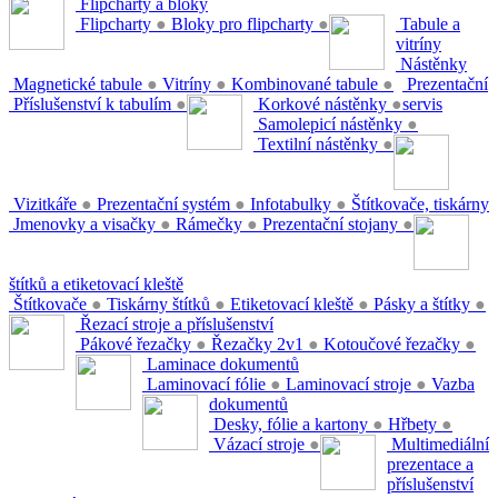
Flipcharty a bloky
Flipcharty
●
Bloky pro flipcharty
●
Tabule a
vitríny
Nástěnky
Magnetické tabule
●
Vitríny
●
Kombinované tabule
●
Prezentační
Příslušenství k tabulím
●
Korkové nástěnky
●
servis
Samolepicí nástěnky
●
Textilní nástěnky
●
Vizitkáře
●
Prezentační systém
●
Infotabulky
●
Štítkovače, tiskárny
Jmenovky a visačky
●
Rámečky
●
Prezentační stojany
●
štítků a etiketovací kleště
Štítkovače
●
Tiskárny štítků
●
Etiketovací kleště
●
Pásky a štítky
●
Řezací stroje a příslušenství
Pákové řezačky
●
Řezačky 2v1
●
Kotoučové řezačky
●
Laminace dokumentů
Laminovací fólie
●
Laminovací stroje
●
Vazba
dokumentů
Desky, fólie a kartony
●
Hřbety
●
Vázací stroje
●
Multimediální
prezentace a
příslušenství