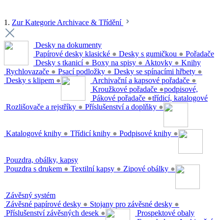
1.
Zur Kategorie Archivace & Třídění
Desky na dokumenty
Papírové desky klasické
●
Desky s gumičkou
●
Pořadače
Desky s tkanicí
●
Boxy na spisy
●
Aktovky
●
Knihy
Rychlovazače
●
Psací podložky
●
Desky se spínacími hřbety
●
Desky s klipem
●
Archivační a kapsové pořadače
●
Kroužkové pořadače
●
podpisové,
Pákové pořadače
●
třídicí, katalogové
Rozlišovače a rejstříky
●
Příslušenství a doplňky
●
Katalogové knihy
●
Třídicí knihy
●
Podpisové knihy
●
Pouzdra, obálky, kapsy
Pouzdra s drukem
●
Textilní kapsy
●
Zipové obálky
●
Závěsný systém
Závěsné papírové desky
●
Stojany pro závěsné desky
●
Příslušenství závěsných desek
●
Prospektové obaly