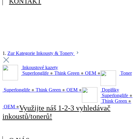
KONTAKT
1.
Zur Kategorie Inkousty & Tonery
Inkoustové kazety
Superlonglife
●
Think Green
●
OEM
●
Toner
Superlonglife
●
Think Green
●
OEM
●
Doplňky
Superlonglife
●
Think Green
●
OEM
●
Využijte náš 1-2-3 vyhledávač
inkoustů/tonerů!