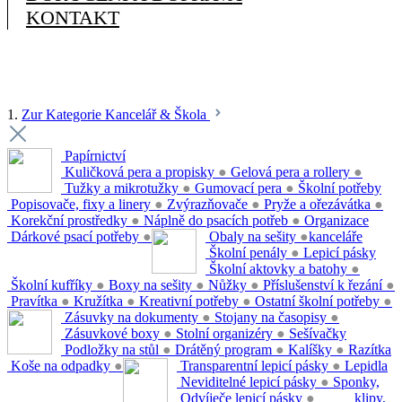
KONTAKT
1.
Zur Kategorie Kancelář & Škola
Papírnictví
Kuličková pera a propisky
●
Gelová pera a rollery
●
Tužky a mikrotužky
●
Gumovací pera
●
Školní potřeby
Popisovače, fixy a linery
●
Zvýrazňovače
●
Pryže a ořezávátka
●
Korekční prostředky
●
Náplně do psacích potřeb
●
Organizace
Dárkové psací potřeby
●
Obaly na sešity
●
kanceláře
Školní penály
●
Lepicí pásky
Školní aktovky a batohy
●
Školní kufříky
●
Boxy na sešity
●
Nůžky
●
Příslušenství k řezání
●
Pravítka
●
Kružítka
●
Kreativní potřeby
●
Ostatní školní potřeby
●
Zásuvky na dokumenty
●
Stojany na časopisy
●
Zásuvkové boxy
●
Stolní organizéry
●
Sešívačky
Podložky na stůl
●
Drátěný program
●
Kalíšky
●
Razítka
Koše na odpadky
●
Transparentní lepicí pásky
●
Lepidla
Neviditelné lepicí pásky
●
Sponky,
Odvíječe lepicí pásky
●
klipy,