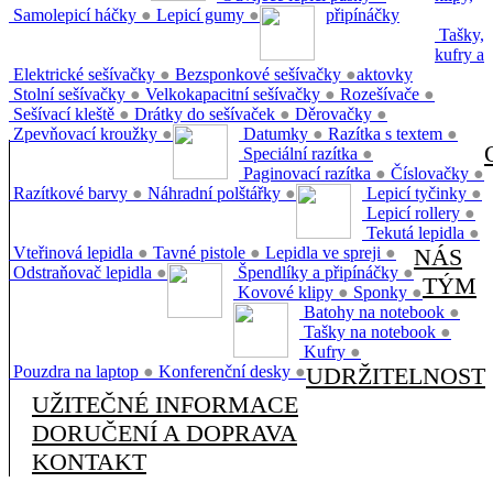
Samolepicí háčky
●
Lepicí gumy
●
připínáčky
Tašky,
kufry a
Elektrické sešívačky
●
Bezsponkové sešívačky
●
aktovky
Stolní sešívačky
●
Velkokapacitní sešívačky
●
Rozešívače
●
Sešívací kleště
●
Drátky do sešívaček
●
Děrovačky
●
Zpevňovací kroužky
●
Datumky
●
Razítka s textem
●
Speciální razítka
●
Paginovací razítka
●
Číslovačky
●
Razítkové barvy
●
Náhradní polštářky
●
Lepicí tyčinky
●
Lepicí rollery
●
Tekutá lepidla
●
Vteřinová lepidla
●
Tavné pistole
●
Lepidla ve spreji
●
NÁS
Odstraňovač lepidla
●
Špendlíky a připínáčky
●
TÝM
Kovové klipy
●
Sponky
●
Batohy na notebook
●
Tašky na notebook
●
Kufry
●
Pouzdra na laptop
●
Konferenční desky
●
UDRŽITELNOST
UŽITEČNÉ INFORMACE
DORUČENÍ A DOPRAVA
KONTAKT