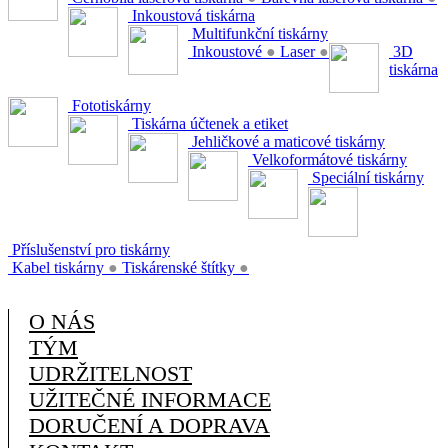
Inkoustová tiskárna
Multifunkční tiskárny
Inkoustové
●
Laser
●
3D
tiskárna
Fototiskárny
Tiskárna účtenek a etiket
Jehličkové a maticové tiskárny
Velkoformátové tiskárny
Speciální tiskárny
Příslušenství pro tiskárny
Kabel tiskárny
●
Tiskárenské štítky
●
O NÁS
TÝM
UDRŽITELNOST
UŽITEČNÉ INFORMACE
DORUČENÍ A DOPRAVA