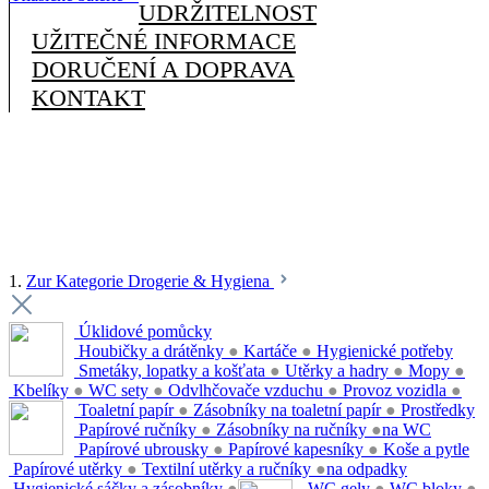
UDRŽITELNOST
UŽITEČNÉ INFORMACE
DORUČENÍ A DOPRAVA
KONTAKT
1.
Zur Kategorie Drogerie & Hygiena
Úklidové pomůcky
Houbičky a drátěnky
●
Kartáče
●
Hygienické potřeby
Smetáky, lopatky a košťata
●
Utěrky a hadry
●
Mopy
●
Kbelíky
●
WC sety
●
Odvlhčovače vzduchu
●
Provoz vozidla
●
Toaletní papír
●
Zásobníky na toaletní papír
●
Prostředky
Papírové ručníky
●
Zásobníky na ručníky
●
na WC
Papírové ubrousky
●
Papírové kapesníky
●
Koše a pytle
Papírové utěrky
●
Textilní utěrky a ručníky
●
na odpadky
Hygienické sáčky a zásobníky
●
WC gely
●
WC bloky
●