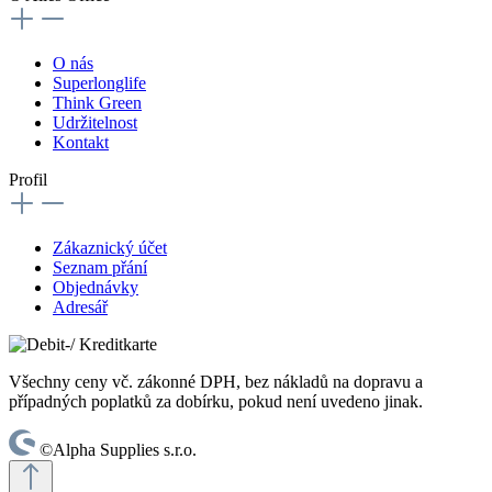
O nás
Superlonglife
Think Green
Udržitelnost
Kontakt
Profil
Zákaznický účet
Seznam přání
Objednávky
Adresář
Všechny ceny vč. zákonné DPH, bez nákladů na dopravu a
případných poplatků za dobírku, pokud není uvedeno jinak.
©Alpha Supplies s.r.o.