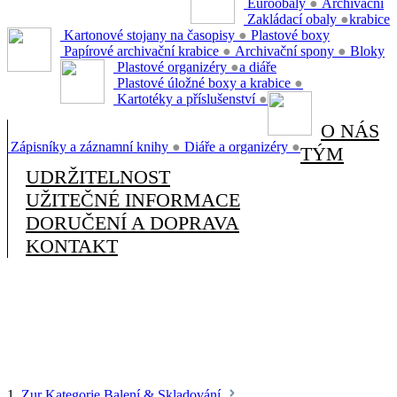
Euroobaly
●
Archivační
Zakládací obaly
●
krabice
Kartonové stojany na časopisy
●
Plastové boxy
Papírové archivační krabice
●
Archivační spony
●
Bloky
Plastové organizéry
●
a diáře
Plastové úložné boxy a krabice
●
Kartotéky a příslušenství
●
O NÁS
Zápisníky a záznamní knihy
●
Diáře a organizéry
●
TÝM
UDRŽITELNOST
UŽITEČNÉ INFORMACE
DORUČENÍ A DOPRAVA
KONTAKT
1.
Zur Kategorie Balení & Skladování