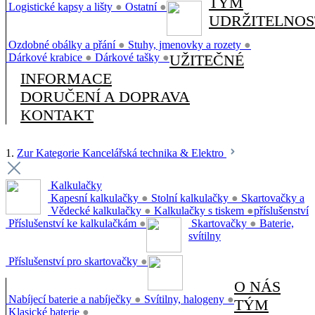
TÝM
Logistické kapsy a lišty
●
Ostatní
●
UDRŽITELNOS
Ozdobné obálky a přání
●
Stuhy, jmenovky a rozety
●
Dárkové krabice
●
Dárkové tašky
●
UŽITEČNÉ
INFORMACE
DORUČENÍ A DOPRAVA
KONTAKT
1.
Zur Kategorie Kancelářská technika & Elektro
Kalkulačky
Kapesní kalkulačky
●
Stolní kalkulačky
●
Skartovačky a
Vědecké kalkulačky
●
Kalkulačky s tiskem
●
příslušenství
Příslušenství ke kalkulačkám
●
Skartovačky
●
Baterie,
svítilny
Příslušenství pro skartovačky
●
O NÁS
Nabíjecí baterie a nabíječky
●
Svítilny, halogeny
●
TÝM
Klasické baterie
●