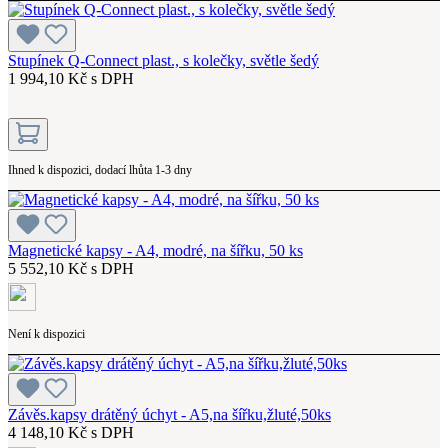
Stupínek Q-Connect plast., s kolečky, světle šedý
1 994,10 Kč s DPH
Ihned k dispozici, dodací lhůta 1-3 dny
Magnetické kapsy - A4, modré, na šířku, 50 ks
5 552,10 Kč s DPH
Není k dispozici
Závěs.kapsy drátěný úchyt - A5,na šířku,žluté,50ks
4 148,10 Kč s DPH