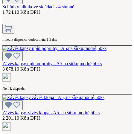
Schůdky hliníkové skládací - 4 stupně
1 724,10 Kč s DPH
Ihned k dispozici, dodací lhůta 1-3 dny
Závěs.kapsy upín.popruhy - A5,na šířku,modré,50ks
3 878,10 Kč s DPH
Není k dispozici
Závěs.kapsy závěs.klopa - A5, na šířku,modré,50ks
2 201,10 Kč s DPH