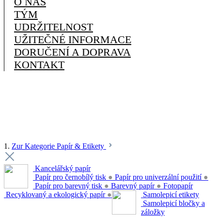
O NÁS
TÝM
UDRŽITELNOST
UŽITEČNÉ INFORMACE
DORUČENÍ A DOPRAVA
KONTAKT
1.
Zur Kategorie Papír & Etikety
Kancelářský papír
Papír pro černobílý tisk
●
Papír pro univerzální použití
●
Papír pro barevný tisk
●
Barevný papír
●
Fotopapír
Recyklovaný a ekologický papír
●
Samolepicí etikety
Samolepicí bločky a
záložky