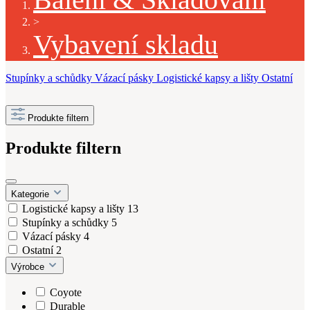
>
Vybavení skladu
Stupínky a schůdky
Vázací pásky
Logistické kapsy a lišty
Ostatní
Produkte filtern
Produkte filtern
Kategorie
Logistické kapsy a lišty
13
Stupínky a schůdky
5
Vázací pásky
4
Ostatní
2
Výrobce
Coyote
Durable