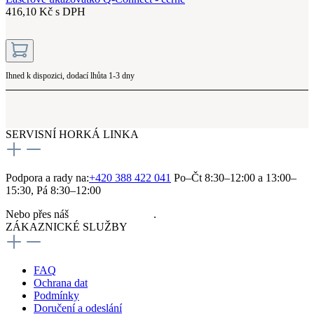
416,10 Kč s DPH
Ihned k dispozici, dodací lhůta 1-3 dny
SERVISNÍ HORKÁ LINKA
Podpora a rady na:
+420 388 422 041
Po–Čt 8:30–12:00 a 13:00–
15:30, Pá 8:30–12:00
Nebo přes náš
kontaktní formulář
.
ZÁKAZNICKÉ SLUŽBY
FAQ
Ochrana dat
Podmínky
Doručení a odeslání