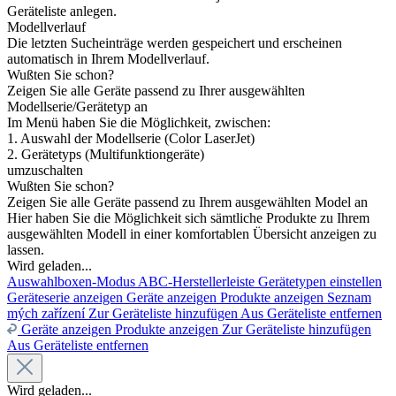
Geräteliste anlegen.
Modellverlauf
Die letzten Sucheinträge werden gespeichert und erscheinen
automatisch in Ihrem Modellverlauf.
Wußten Sie schon?
Zeigen Sie alle Geräte passend zu Ihrer ausgewählten
Modellserie/Gerätetyp an
Im Menü haben Sie die Möglichkeit, zwischen:
1. Auswahl der Modellserie (Color LaserJet)
2. Gerätetyps (Multifunktiongeräte)
umzuschalten
Wußten Sie schon?
Zeigen Sie alle Geräte passend zu Ihrem ausgewählten Model an
Hier haben Sie die Möglichkeit sich sämtliche Produkte zu Ihrem
ausgewählten Modell in einer komfortablen Übersicht anzeigen zu
lassen.
Wird geladen...
Auswahlboxen-Modus
ABC-Herstellerleiste
Gerätetypen einstellen
Geräteserie anzeigen
Geräte anzeigen
Produkte anzeigen
Seznam
mých zařízení
Zur Geräteliste hinzufügen
Aus Geräteliste entfernen
Geräte anzeigen
Produkte anzeigen
Zur Geräteliste hinzufügen
Aus Geräteliste entfernen
Wird geladen...