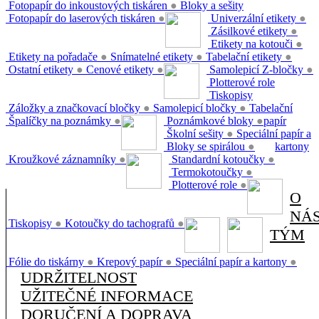
Fotopapír do inkoustových tiskáren
●
Bloky a sešity
Fotopapír do laserových tiskáren
●
Univerzální etikety
●
Zásilkové etikety
●
Etikety na kotouči
●
Etikety na pořadače
●
Snímatelné etikety
●
Tabelační etikety
●
Ostatní etikety
●
Cenové etikety
●
Samolepicí Z-bločky
●
Plotterové role
Tiskopisy
Záložky a značkovací bločky
●
Samolepicí bločky
●
Tabelační
Špalíčky na poznámky
●
Poznámkové bloky
●
papír
Školní sešity
●
Speciální papír a
Bloky se spirálou
●
kartony
Kroužkové záznamníky
●
Standardní kotoučky
●
Termokotoučky
●
Plotterové role
●
O
NÁ
Tiskopisy
●
Kotoučky do tachografů
●
TÝM
Fólie do tiskárny
●
Krepový papír
●
Speciální papír a kartony
●
UDRŽITELNOST
UŽITEČNÉ INFORMACE
DORUČENÍ A DOPRAVA