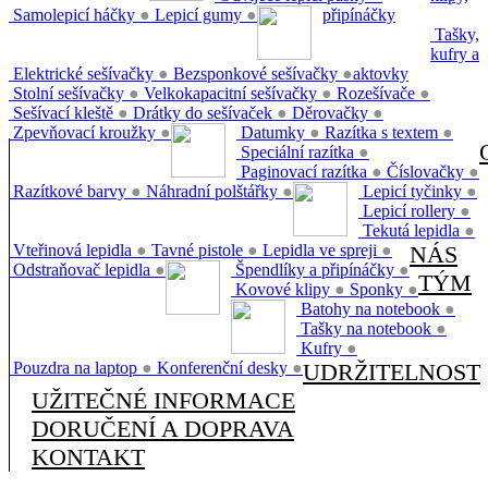
Samolepicí háčky
●
Lepicí gumy
●
připínáčky
Tašky,
kufry a
Elektrické sešívačky
●
Bezsponkové sešívačky
●
aktovky
Stolní sešívačky
●
Velkokapacitní sešívačky
●
Rozešívače
●
Sešívací kleště
●
Drátky do sešívaček
●
Děrovačky
●
Zpevňovací kroužky
●
Datumky
●
Razítka s textem
●
Speciální razítka
●
Paginovací razítka
●
Číslovačky
●
Razítkové barvy
●
Náhradní polštářky
●
Lepicí tyčinky
●
Lepicí rollery
●
Tekutá lepidla
●
Vteřinová lepidla
●
Tavné pistole
●
Lepidla ve spreji
●
NÁS
Odstraňovač lepidla
●
Špendlíky a připínáčky
●
TÝM
Kovové klipy
●
Sponky
●
Batohy na notebook
●
Tašky na notebook
●
Kufry
●
Pouzdra na laptop
●
Konferenční desky
●
UDRŽITELNOST
UŽITEČNÉ INFORMACE
DORUČENÍ A DOPRAVA
KONTAKT