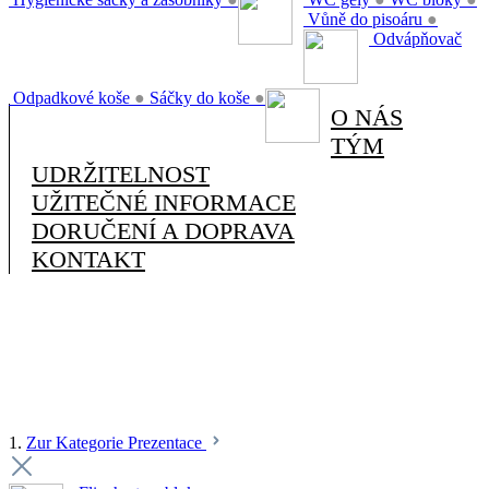
Vůně do pisoáru
●
Odvápňovač
Odpadkové koše
●
Sáčky do koše
●
O NÁS
TÝM
UDRŽITELNOST
UŽITEČNÉ INFORMACE
DORUČENÍ A DOPRAVA
KONTAKT
1.
Zur Kategorie Prezentace