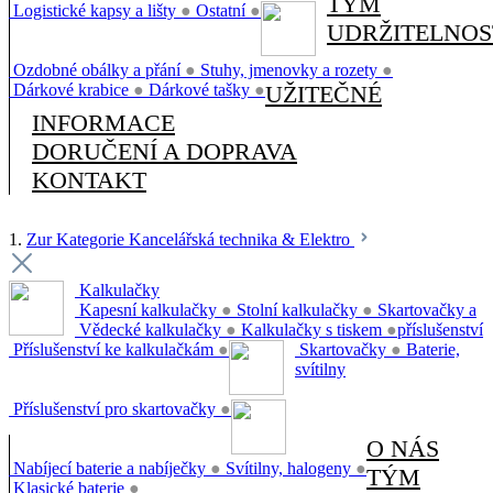
TÝM
Logistické kapsy a lišty
●
Ostatní
●
UDRŽITELNOS
Ozdobné obálky a přání
●
Stuhy, jmenovky a rozety
●
Dárkové krabice
●
Dárkové tašky
●
UŽITEČNÉ
INFORMACE
DORUČENÍ A DOPRAVA
KONTAKT
1.
Zur Kategorie Kancelářská technika & Elektro
Kalkulačky
Kapesní kalkulačky
●
Stolní kalkulačky
●
Skartovačky a
Vědecké kalkulačky
●
Kalkulačky s tiskem
●
příslušenství
Příslušenství ke kalkulačkám
●
Skartovačky
●
Baterie,
svítilny
Příslušenství pro skartovačky
●
O NÁS
Nabíjecí baterie a nabíječky
●
Svítilny, halogeny
●
TÝM
Klasické baterie
●