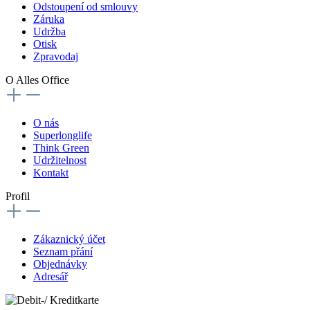
Odstoupení od smlouvy
Záruka
Udržba
Otisk
Zpravodaj
O Alles Office
O nás
Superlonglife
Think Green
Udržitelnost
Kontakt
Profil
Zákaznický účet
Seznam přání
Objednávky
Adresář