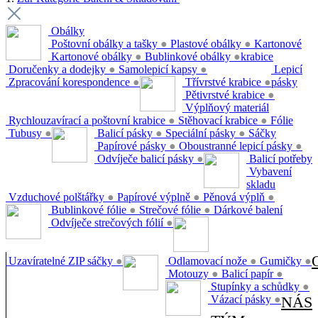
Obálky
Poštovní obálky a tašky
●
Plastové obálky
●
Kartonové
Kartonové obálky
●
Bublinkové obálky
●
krabice
Doručenky a dodejky
●
Samolepicí kapsy
●
Lepicí
Zpracování korespondence
●
Třívrstvé krabice
●
pásky
Pětivrstvé krabice
●
Výplňový materiál
Rychlouzavírací a poštovní krabice
●
Stěhovací krabice
●
Fólie
Tubusy
●
Balicí pásky
●
Speciální pásky
●
Sáčky
Papírové pásky
●
Oboustranné lepicí pásky
●
Odvíječe balicí pásky
●
Balicí potřeby
Vybavení
skladu
Vzduchové polštářky
●
Papírové výplně
●
Pěnová výplň
●
Bublinkové fólie
●
Strečové fólie
●
Dárkové balení
Odvíječe strečových fólií
●
Uzavíratelné ZIP sáčky
●
Odlamovací nože
●
Gumičky
●
Motouzy
●
Balicí papír
●
Stupínky a schůdky
●
Vázací pásky
●
NÁS