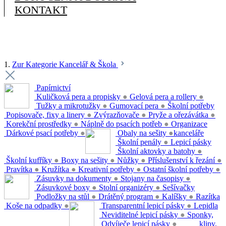
KONTAKT
1.
Zur Kategorie Kancelář & Škola
Papírnictví
Kuličková pera a propisky
●
Gelová pera a rollery
●
Tužky a mikrotužky
●
Gumovací pera
●
Školní potřeby
Popisovače, fixy a linery
●
Zvýrazňovače
●
Pryže a ořezávátka
●
Korekční prostředky
●
Náplně do psacích potřeb
●
Organizace
Dárkové psací potřeby
●
Obaly na sešity
●
kanceláře
Školní penály
●
Lepicí pásky
Školní aktovky a batohy
●
Školní kufříky
●
Boxy na sešity
●
Nůžky
●
Příslušenství k řezání
●
Pravítka
●
Kružítka
●
Kreativní potřeby
●
Ostatní školní potřeby
●
Zásuvky na dokumenty
●
Stojany na časopisy
●
Zásuvkové boxy
●
Stolní organizéry
●
Sešívačky
Podložky na stůl
●
Drátěný program
●
Kalíšky
●
Razítka
Koše na odpadky
●
Transparentní lepicí pásky
●
Lepidla
Neviditelné lepicí pásky
●
Sponky,
Odvíječe lepicí pásky
●
klipy,