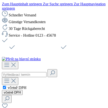
Zum Hauptinhalt springen
Zur Suche springen
Zur Hauptnavigation
springen
Schneller Versand
Günstige Versandkosten
30 Tage Rückgaberecht
Service - Hotline 0123 - 45678
Doprava zdarma od 1199 Kč bez DPH
Zabezpečené připojení SSL
Rychlé doručení
Podpora
Udržitelnost
Pracovní místa
včetně DPH
včetně DPH