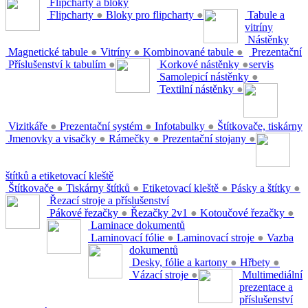
Flipcharty a bloky
Flipcharty
●
Bloky pro flipcharty
●
Tabule a
vitríny
Nástěnky
Magnetické tabule
●
Vitríny
●
Kombinované tabule
●
Prezentační
Příslušenství k tabulím
●
Korkové nástěnky
●
servis
Samolepicí nástěnky
●
Textilní nástěnky
●
Vizitkáře
●
Prezentační systém
●
Infotabulky
●
Štítkovače, tiskárny
Jmenovky a visačky
●
Rámečky
●
Prezentační stojany
●
štítků a etiketovací kleště
Štítkovače
●
Tiskárny štítků
●
Etiketovací kleště
●
Pásky a štítky
●
Řezací stroje a příslušenství
Pákové řezačky
●
Řezačky 2v1
●
Kotoučové řezačky
●
Laminace dokumentů
Laminovací fólie
●
Laminovací stroje
●
Vazba
dokumentů
Desky, fólie a kartony
●
Hřbety
●
Vázací stroje
●
Multimediální
prezentace a
příslušenství