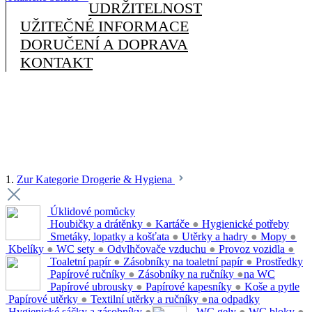
UDRŽITELNOST
UŽITEČNÉ INFORMACE
DORUČENÍ A DOPRAVA
KONTAKT
1.
Zur Kategorie Drogerie & Hygiena
Úklidové pomůcky
Houbičky a drátěnky
●
Kartáče
●
Hygienické potřeby
Smetáky, lopatky a košťata
●
Utěrky a hadry
●
Mopy
●
Kbelíky
●
WC sety
●
Odvlhčovače vzduchu
●
Provoz vozidla
●
Toaletní papír
●
Zásobníky na toaletní papír
●
Prostředky
Papírové ručníky
●
Zásobníky na ručníky
●
na WC
Papírové ubrousky
●
Papírové kapesníky
●
Koše a pytle
Papírové utěrky
●
Textilní utěrky a ručníky
●
na odpadky
Hygienické sáčky a zásobníky
●
WC gely
●
WC bloky
●