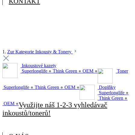
KONTAKT
1.
Zur Kategorie Inkousty & Tonery
Inkoustové kazety
Superlonglife
●
Think Green
●
OEM
●
Toner
Superlonglife
●
Think Green
●
OEM
●
Doplňky
Superlonglife
●
Think Green
●
OEM
●
Využijte náš 1-2-3 vyhledávač
inkoustů/tonerů!