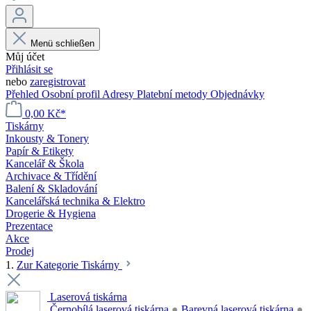
Menü schließen
Můj účet
Přihlásit se
nebo
zaregistrovat
Přehled
Osobní profil
Adresy
Platební metody
Objednávky
0,00 Kč*
Tiskárny
Inkousty & Tonery
Papír & Etikety
Kancelář & Škola
Archivace & Třídění
Balení & Skladování
Kancelářská technika & Elektro
Drogerie & Hygiena
Prezentace
Akce
Prodej
1.
Zur Kategorie Tiskárny
Laserová tiskárna
Černobílá laserová tiskárna
●
Barevná laserová tiskárna
●