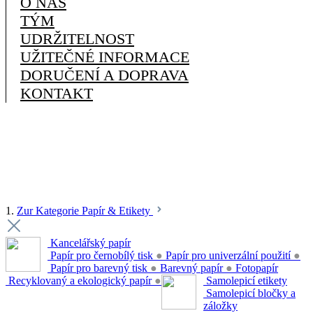
O NÁS
TÝM
UDRŽITELNOST
UŽITEČNÉ INFORMACE
DORUČENÍ A DOPRAVA
KONTAKT
1.
Zur Kategorie Papír & Etikety
Kancelářský papír
Papír pro černobílý tisk
●
Papír pro univerzální použití
●
Papír pro barevný tisk
●
Barevný papír
●
Fotopapír
Recyklovaný a ekologický papír
●
Samolepicí etikety
Samolepicí bločky a
záložky