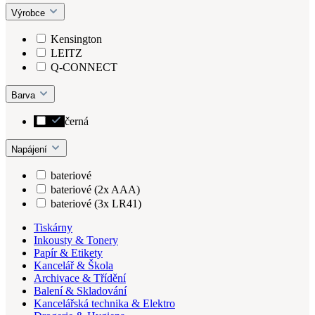
Výrobce
Kensington
LEITZ
Q-CONNECT
Barva
černá
Napájení
bateriové
bateriové (2x AAA)
bateriové (3x LR41)
Tiskárny
Inkousty & Tonery
Papír & Etikety
Kancelář & Škola
Archivace & Třídění
Balení & Skladování
Kancelářská technika & Elektro