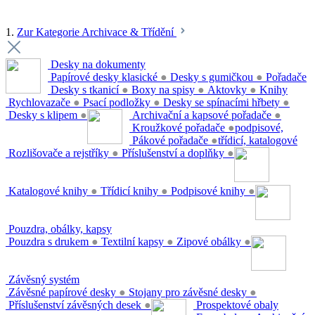
1.
Zur Kategorie Archivace & Třídění
Desky na dokumenty
Papírové desky klasické
●
Desky s gumičkou
●
Pořadače
Desky s tkanicí
●
Boxy na spisy
●
Aktovky
●
Knihy
Rychlovazače
●
Psací podložky
●
Desky se spínacími hřbety
●
Desky s klipem
●
Archivační a kapsové pořadače
●
Kroužkové pořadače
●
podpisové,
Pákové pořadače
●
třídicí, katalogové
Rozlišovače a rejstříky
●
Příslušenství a doplňky
●
Katalogové knihy
●
Třídicí knihy
●
Podpisové knihy
●
Pouzdra, obálky, kapsy
Pouzdra s drukem
●
Textilní kapsy
●
Zipové obálky
●
Závěsný systém
Závěsné papírové desky
●
Stojany pro závěsné desky
●
Příslušenství závěsných desek
●
Prospektové obaly