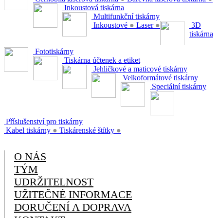
Inkoustová tiskárna
Multifunkční tiskárny
Inkoustové
●
Laser
●
3D
tiskárna
Fototiskárny
Tiskárna účtenek a etiket
Jehličkové a maticové tiskárny
Velkoformátové tiskárny
Speciální tiskárny
Příslušenství pro tiskárny
Kabel tiskárny
●
Tiskárenské štítky
●
O NÁS
TÝM
UDRŽITELNOST
UŽITEČNÉ INFORMACE
DORUČENÍ A DOPRAVA