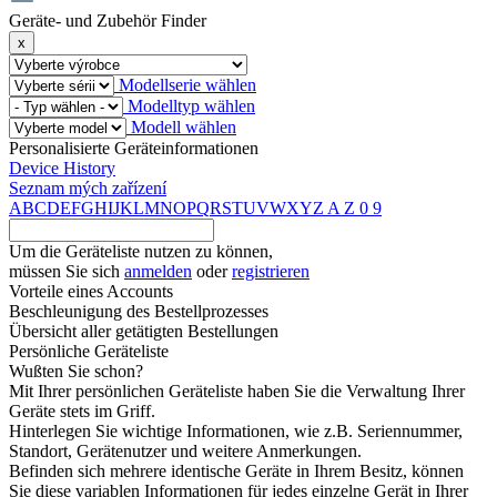
Geräte- und Zubehör Finder
x
Modellserie wählen
Modelltyp wählen
Modell wählen
Personalisierte Geräteinformationen
Device History
Seznam mých zařízení
A
B
C
D
E
F
G
H
I
J
K
L
M
N
O
P
Q
R
S
T
U
V
W
X
Y
Z
A
Z
0
9
Um die Geräteliste nutzen zu können,
müssen Sie sich
anmelden
oder
registrieren
Vorteile eines Accounts
Beschleunigung des Bestellprozesses
Übersicht aller getätigten Bestellungen
Persönliche Geräteliste
Wußten Sie schon?
Mit Ihrer persönlichen Geräteliste haben Sie die Verwaltung Ihrer
Geräte stets im Griff.
Hinterlegen Sie wichtige Informationen, wie z.B. Seriennummer,
Standort, Gerätenutzer und weitere Anmerkungen.
Befinden sich mehrere identische Geräte in Ihrem Besitz, können
Sie diese variablen Informationen für jedes einzelne Gerät in Ihrer