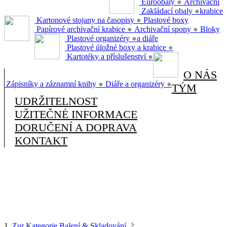
Euroobaly
●
Archivační
Zakládací obaly
●
krabice
Kartonové stojany na časopisy
●
Plastové boxy
Papírové archivační krabice
●
Archivační spony
●
Bloky
Plastové organizéry
●
a diáře
Plastové úložné boxy a krabice
●
Kartotéky a příslušenství
●
O NÁS
Zápisníky a záznamní knihy
●
Diáře a organizéry
●
TÝM
UDRŽITELNOST
UŽITEČNÉ INFORMACE
DORUČENÍ A DOPRAVA
KONTAKT
1.
Zur Kategorie Balení & Skladování