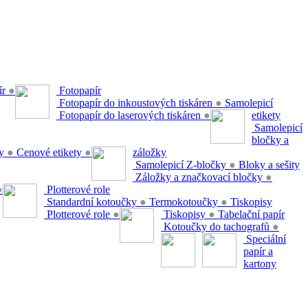
ír
●
Fotopapír
Fotopapír do inkoustových tiskáren
●
Samolepicí
Fotopapír do laserových tiskáren
●
etikety
Samolepicí
bločky a
ty
●
Cenové etikety
●
záložky
Samolepicí Z-bločky
●
Bloky a sešity
Záložky a značkovací bločky
●
●
Plotterové role
Standardní kotoučky
●
Termokotoučky
●
Tiskopisy
Plotterové role
●
Tiskopisy
●
Tabelační papír
Kotoučky do tachografů
●
Speciální
papír a
kartony