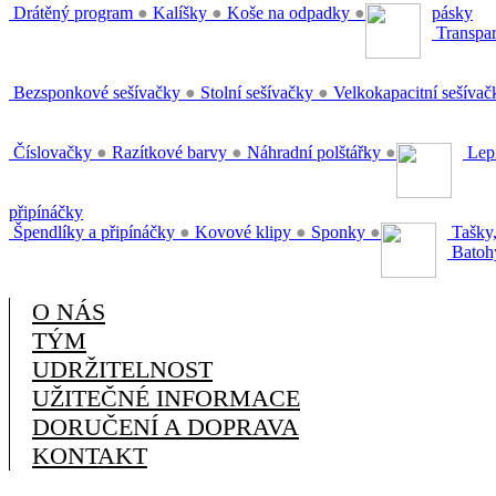
Drátěný program
●
Kalíšky
●
Koše na odpadky
●
pásky
Transpar
Bezsponkové sešívačky
●
Stolní sešívačky
●
Velkokapacitní sešíva
Číslovačky
●
Razítkové barvy
●
Náhradní polštářky
●
Lepi
připínáčky
Špendlíky a připínáčky
●
Kovové klipy
●
Sponky
●
Tašky,
Batoh
O NÁS
TÝM
UDRŽITELNOST
UŽITEČNÉ INFORMACE
DORUČENÍ A DOPRAVA
KONTAKT