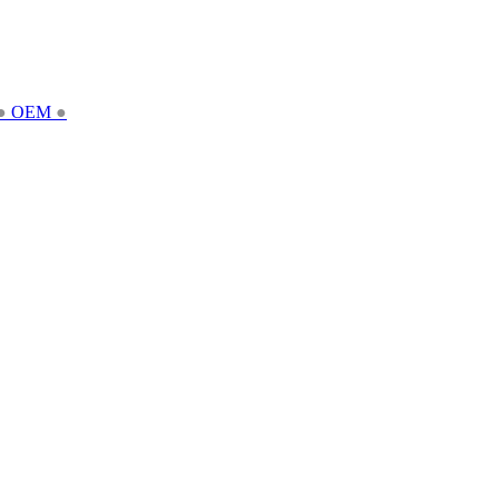
●
OEM
●