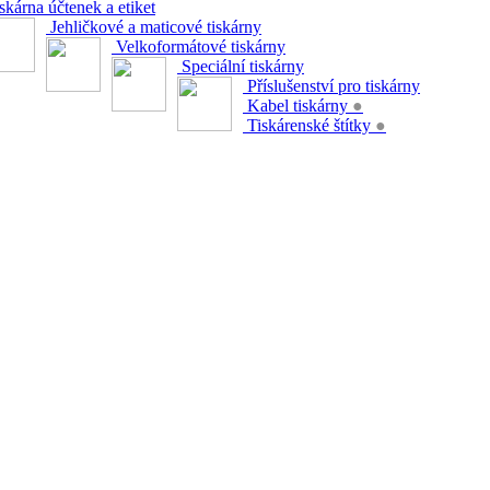
skárna účtenek a etiket
Jehličkové a maticové tiskárny
Velkoformátové tiskárny
Speciální tiskárny
Příslušenství pro tiskárny
Kabel tiskárny
●
Tiskárenské štítky
●