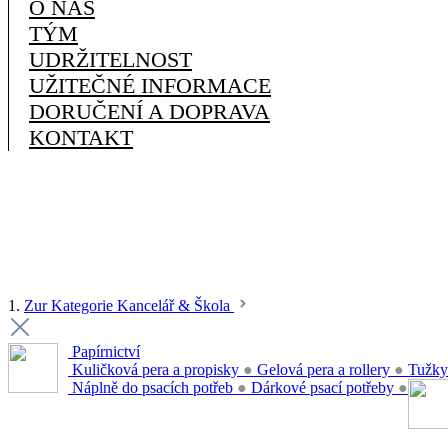
O NÁS
TÝM
UDRŽITELNOST
UŽITEČNÉ INFORMACE
DORUČENÍ A DOPRAVA
KONTAKT
1.
Zur Kategorie Kancelář & Škola
Papírnictví
Kuličková pera a propisky
●
Gelová pera a rollery
●
Tužky
Náplně do psacích potřeb
●
Dárkové psací potřeby
●