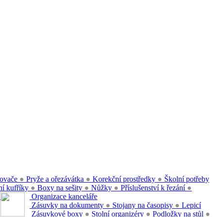
ovače
●
Pryže a ořezávátka
●
Korekční prostředky
●
Školní potřeby
í kufříky
●
Boxy na sešity
●
Nůžky
●
Příslušenství k řezání
●
●
Organizace kanceláře
Zásuvky na dokumenty
●
Stojany na časopisy
●
Lepicí
Zásuvkové boxy
●
Stolní organizéry
●
Podložky na stůl
●