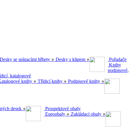
Desky se spínacími hřbety
●
Desky s klipem
●
Pořadače
Knihy
podpisové,
řídicí, katalogové
atalogové knihy
●
Třídicí knihy
●
Podpisové knihy
●
ěsných desek
●
Prospektové obaly
Euroobaly
●
Zakládací obaly
●