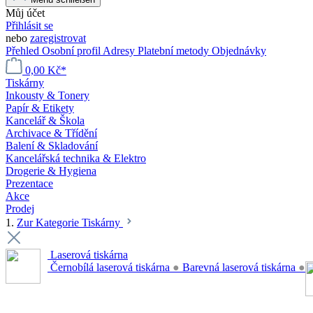
Můj účet
Přihlásit se
nebo
zaregistrovat
Přehled
Osobní profil
Adresy
Platební metody
Objednávky
0,00 Kč*
Tiskárny
Inkousty & Tonery
Papír & Etikety
Kancelář & Škola
Archivace & Třídění
Balení & Skladování
Kancelářská technika & Elektro
Drogerie & Hygiena
Prezentace
Akce
Prodej
1.
Zur Kategorie Tiskárny
Laserová tiskárna
Černobílá laserová tiskárna
●
Barevná laserová tiskárna
●