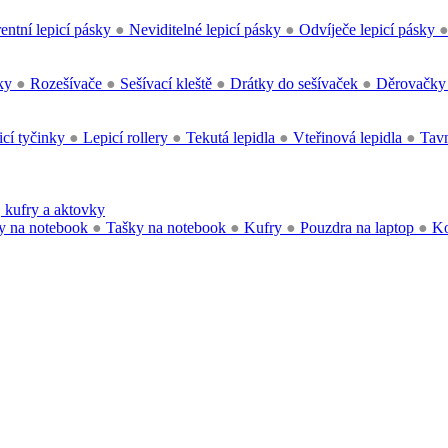
entní lepicí pásky
●
Neviditelné lepicí pásky
●
Odvíječe lepicí pásky
čky
●
Rozešívače
●
Sešívací kleště
●
Drátky do sešívaček
●
Děrovačk
cí tyčinky
●
Lepicí rollery
●
Tekutá lepidla
●
Vteřinová lepidla
●
Tavn
 kufry a aktovky
y na notebook
●
Tašky na notebook
●
Kufry
●
Pouzdra na laptop
●
Ko