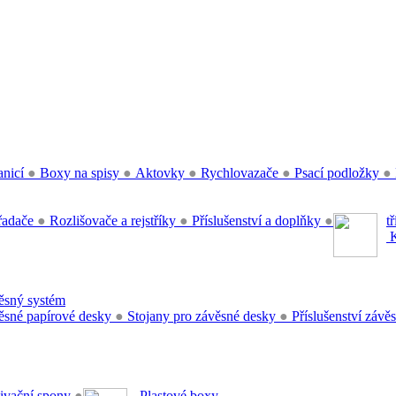
anicí
●
Boxy na spisy
●
Aktovky
●
Rychlovazače
●
Psací podložky
●
řadače
●
Rozlišovače a rejstříky
●
Příslušenství a doplňky
●
t
K
sný systém
sné papírové desky
●
Stojany pro závěsné desky
●
Příslušenství záv
ivační spony
●
Plastové boxy