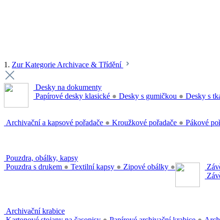
1.
Zur Kategorie Archivace & Třídění
Desky na dokumenty
Papírové desky klasické
●
Desky s gumičkou
●
Desky s tk
Archivační a kapsové pořadače
●
Kroužkové pořadače
●
Pákové po
Pouzdra, obálky, kapsy
Pouzdra s drukem
●
Textilní kapsy
●
Zipové obálky
●
Závě
Závě
Archivační krabice
Kartonové stojany na časopisy
●
Papírové archivační krabice
●
Arch