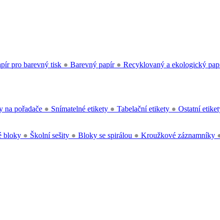
pír pro barevný tisk
●
Barevný papír
●
Recyklovaný a ekologický pap
y na pořadače
●
Snímatelné etikety
●
Tabelační etikety
●
Ostatní etike
 bloky
●
Školní sešity
●
Bloky se spirálou
●
Kroužkové záznamníky