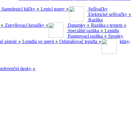
●
Samolepicí háčky
●
Lepicí gumy
●
Sešívačky
Elektrické sešívačky
●
Razítka
y
●
Zpevňovací kroužky
●
Datumky
●
Razítka s textem
●
Speciální razítka
●
Lepidla
Paginovací razítka
●
Sponky,
é pistole
●
Lepidla ve spreji
●
Odstraňovač lepidla
●
klipy,
nferenční desky
●