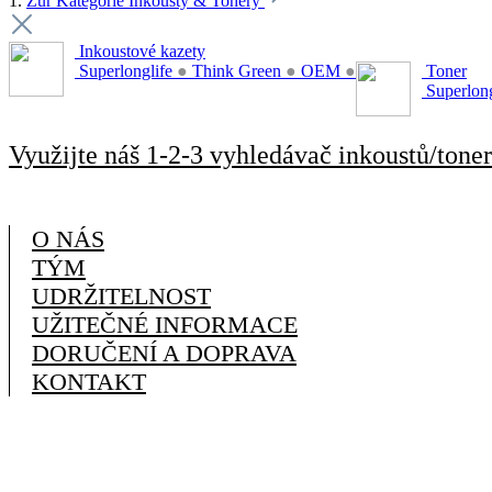
1.
Zur Kategorie Inkousty & Tonery
Inkoustové kazety
Superlonglife
●
Think Green
●
OEM
●
Toner
Superlon
Využijte náš 1-2-3 vyhledávač inkoustů/toner
O NÁS
TÝM
UDRŽITELNOST
UŽITEČNÉ INFORMACE
DORUČENÍ A DOPRAVA
KONTAKT