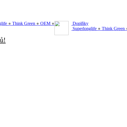
glife
●
Think Green
●
OEM
●
Doplňky
Superlonglife
●
Think Green
ů!