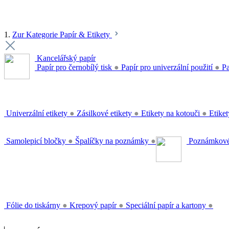
1.
Zur Kategorie Papír & Etikety
Kancelářský papír
Papír pro černobílý tisk
●
Papír pro univerzální použití
●
Pa
Univerzální etikety
●
Zásilkové etikety
●
Etikety na kotouči
●
Etiket
Samolepicí bločky
●
Špalíčky na poznámky
●
Poznámkové
Fólie do tiskárny
●
Krepový papír
●
Speciální papír a kartony
●