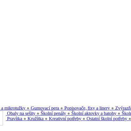
 a mikrotužky
●
Gumovací pera
●
Popisovače, fixy a linery
●
Zvýrazň
Obaly na sešity
●
Školní penály
●
Školní aktovky a batohy
●
Školn
Pravítka
●
Kružítka
●
Kreativní potřeby
●
Ostatní školní potřeby