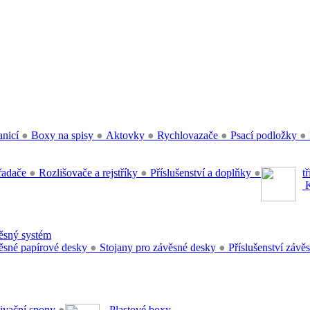
anicí
●
Boxy na spisy
●
Aktovky
●
Rychlovazače
●
Psací podložky
●
řadače
●
Rozlišovače a rejstříky
●
Příslušenství a doplňky
●
t
K
sný systém
sné papírové desky
●
Stojany pro závěsné desky
●
Příslušenství záv
ivační spony
●
Plastové boxy