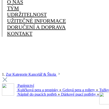
O NÁS
TÝM
UDRŽITELNOST
UŽITEČNÉ INFORMACE
DORUČENÍ A DOPRAVA
KONTAKT
1.
Zur Kategorie Kancelář & Škola
Papírnictví
Kuličková pera a propisky
●
Gelová pera a rollery
●
Tužky
Náplně do psacích potřeb
●
Dárkové psací potřeby
●