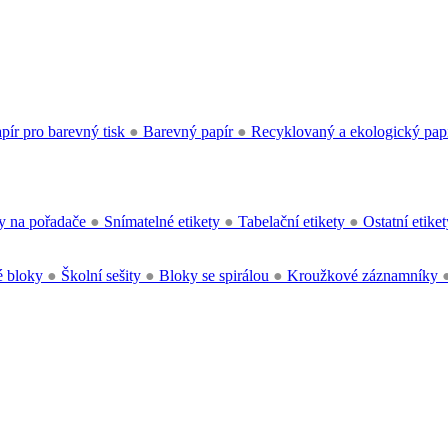
pír pro barevný tisk
●
Barevný papír
●
Recyklovaný a ekologický pap
y na pořadače
●
Snímatelné etikety
●
Tabelační etikety
●
Ostatní etike
 bloky
●
Školní sešity
●
Bloky se spirálou
●
Kroužkové záznamníky