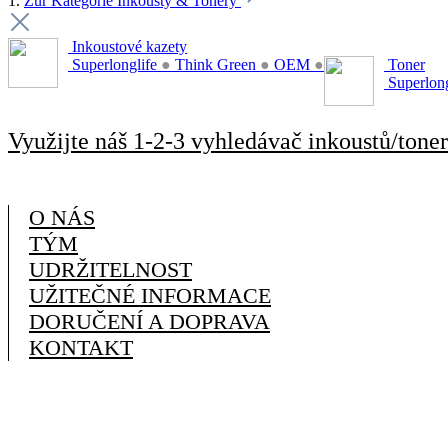
1.
Zur Kategorie Inkousty & Tonery
Inkoustové kazety
Superlonglife
●
Think Green
●
OEM
●
Toner
Superlon
Využijte náš 1-2-3 vyhledávač inkoustů/toner
O NÁS
TÝM
UDRŽITELNOST
UŽITEČNÉ INFORMACE
DORUČENÍ A DOPRAVA
KONTAKT