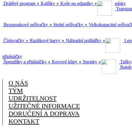
Drátěný program
●
Kalíšky
●
Koše na odpadky
●
pásky
Transpar
Bezsponkové sešívačky
●
Stolní sešívačky
●
Velkokapacitní sešíva
Číslovačky
●
Razítkové barvy
●
Náhradní polštářky
●
Lepi
připínáčky
Špendlíky a připínáčky
●
Kovové klipy
●
Sponky
●
Tašky,
Batoh
O NÁS
TÝM
UDRŽITELNOST
UŽITEČNÉ INFORMACE
DORUČENÍ A DOPRAVA
KONTAKT