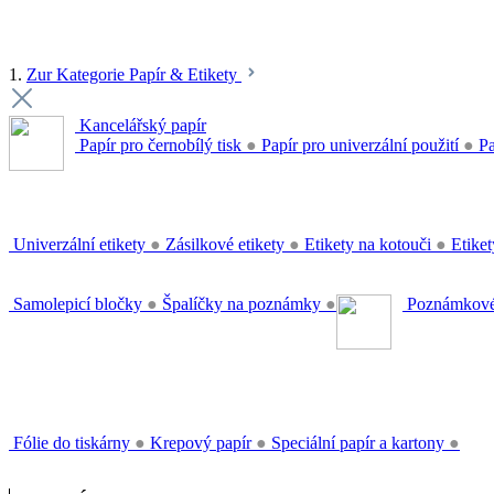
1.
Zur Kategorie Papír & Etikety
Kancelářský papír
Papír pro černobílý tisk
●
Papír pro univerzální použití
●
Pa
Univerzální etikety
●
Zásilkové etikety
●
Etikety na kotouči
●
Etiket
Samolepicí bločky
●
Špalíčky na poznámky
●
Poznámkové
Fólie do tiskárny
●
Krepový papír
●
Speciální papír a kartony
●