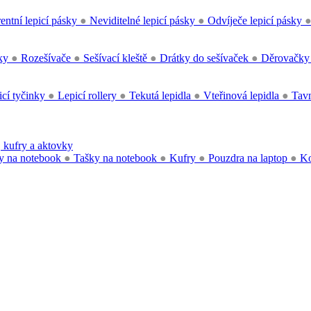
entní lepicí pásky
●
Neviditelné lepicí pásky
●
Odvíječe lepicí pásky
čky
●
Rozešívače
●
Sešívací kleště
●
Drátky do sešívaček
●
Děrovačk
cí tyčinky
●
Lepicí rollery
●
Tekutá lepidla
●
Vteřinová lepidla
●
Tavn
 kufry a aktovky
y na notebook
●
Tašky na notebook
●
Kufry
●
Pouzdra na laptop
●
Ko