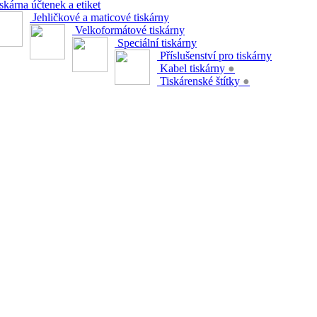
skárna účtenek a etiket
Jehličkové a maticové tiskárny
Velkoformátové tiskárny
Speciální tiskárny
Příslušenství pro tiskárny
Kabel tiskárny
●
Tiskárenské štítky
●