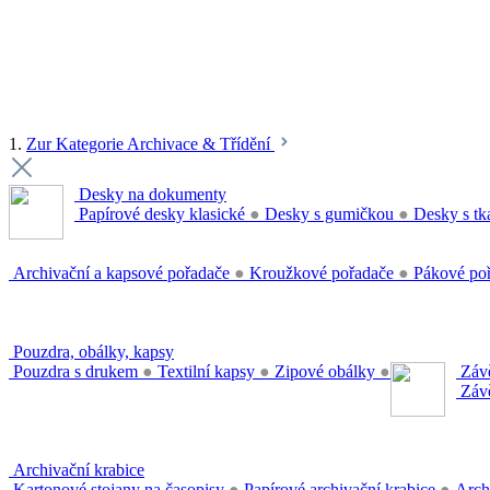
1.
Zur Kategorie Archivace & Třídění
Desky na dokumenty
Papírové desky klasické
●
Desky s gumičkou
●
Desky s tk
Archivační a kapsové pořadače
●
Kroužkové pořadače
●
Pákové po
Pouzdra, obálky, kapsy
Pouzdra s drukem
●
Textilní kapsy
●
Zipové obálky
●
Závě
Závě
Archivační krabice
Kartonové stojany na časopisy
●
Papírové archivační krabice
●
Arch