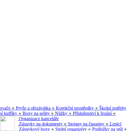
ovače
●
Pryže a ořezávátka
●
Korekční prostředky
●
Školní potřeby
í kufříky
●
Boxy na sešity
●
Nůžky
●
Příslušenství k řezání
●
●
Organizace kanceláře
Zásuvky na dokumenty
●
Stojany na časopisy
●
Lepicí
Zásuvkové boxy
●
Stolní organizéry
●
Podložky na stůl
●