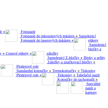
ír
●
Fotopapír
Fotopapír do inkoustových tiskáren
●
Samolepicí
Fotopapír do laserových tiskáren
●
etikety
Samolepicí
bločky a
ty
●
Cenové etikety
●
záložky
Samolepicí Z-bločky
●
Bloky a sešity
Záložky a značkovací bločky
●
●
Plotterové role
Standardní kotoučky
●
Termokotoučky
●
Tiskopisy
Plotterové role
●
Tiskopisy
●
Tabelační papír
Kotoučky do tachografů
●
Speciální
papír a
kartony