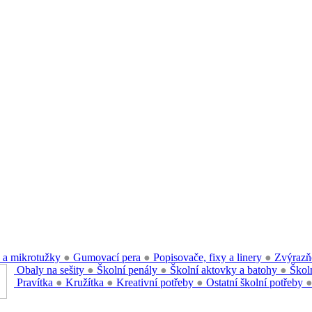
 a mikrotužky
●
Gumovací pera
●
Popisovače, fixy a linery
●
Zvýrazň
Obaly na sešity
●
Školní penály
●
Školní aktovky a batohy
●
Školn
Pravítka
●
Kružítka
●
Kreativní potřeby
●
Ostatní školní potřeby