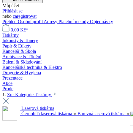
Můj účet
Přihlásit se
nebo
zaregistrovat
Přehled
Osobní profil
Adresy
Platební metody
Objednávky
0,00 Kč*
Tiskárny
Inkousty & Tonery
Papír & Etikety
Kancelář & Škola
Archivace & Třídění
Balení & Skladování
Kancelářská technika & Elektro
Drogerie & Hygiena
Prezentace
Akce
Prodej
1.
Zur Kategorie Tiskárny
Laserová tiskárna
Černobílá laserová tiskárna
●
Barevná laserová tiskárna
●