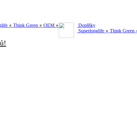
glife
●
Think Green
●
OEM
●
Doplňky
Superlonglife
●
Think Green
ů!