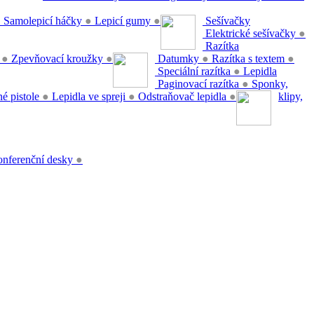
●
Samolepicí háčky
●
Lepicí gumy
●
Sešívačky
Elektrické sešívačky
●
Razítka
y
●
Zpevňovací kroužky
●
Datumky
●
Razítka s textem
●
Speciální razítka
●
Lepidla
Paginovací razítka
●
Sponky,
é pistole
●
Lepidla ve spreji
●
Odstraňovač lepidla
●
klipy,
nferenční desky
●