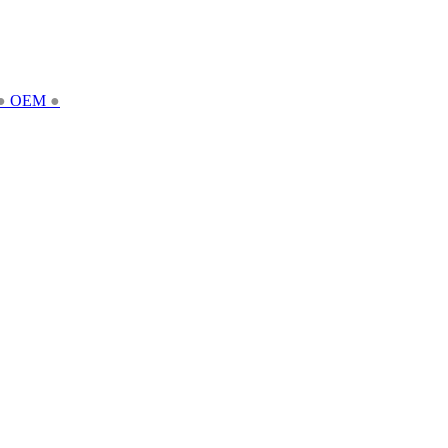
●
OEM
●