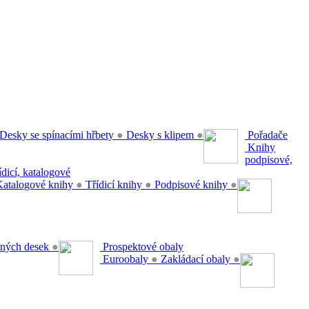
Desky se spínacími hřbety
●
Desky s klipem
●
Pořadače
Knihy
podpisové,
řídicí, katalogové
atalogové knihy
●
Třídicí knihy
●
Podpisové knihy
●
ěsných desek
●
Prospektové obaly
Euroobaly
●
Zakládací obaly
●