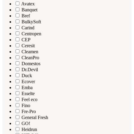
Avatex
Banquet
Bref
BulkySoft
Carind
Centropen
CEP
Ceresit
Cleamen
CleanPro
Domestos
Dr.Devil
Duck
Ecover
Emba
Esselte
Feel eco
Fino
Fre-Pro
General Fresh
GO!
Heidrun