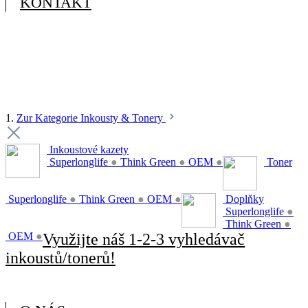
KONTAKT
1.
Zur Kategorie Inkousty & Tonery
Inkoustové kazety
Superlonglife
●
Think Green
●
OEM
●
Toner
Superlonglife
●
Think Green
●
OEM
●
Doplňky
Superlonglife
●
Think Green
●
OEM
●
Využijte náš 1-2-3 vyhledávač
inkoustů/tonerů!