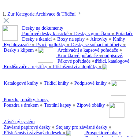
1.
Zur Kategorie Archivace & Třídění
Desky na dokumenty
Papírové desky klasické
●
Desky s gumičkou
●
Pořadače
Desky s tkanicí
●
Boxy na spisy
●
Aktovky
●
Knihy
Rychlovazače
●
Psací podložky
●
Desky se spínacími hřbety
●
Desky s klipem
●
Archivační a kapsové pořadače
●
Kroužkové pořadače
●
podpisové,
Pákové pořadače
●
třídicí, katalogové
Rozlišovače a rejstříky
●
Příslušenství a doplňky
●
Katalogové knihy
●
Třídicí knihy
●
Podpisové knihy
●
Pouzdra, obálky, kapsy
Pouzdra s drukem
●
Textilní kapsy
●
Zipové obálky
●
Závěsný systém
Závěsné papírové desky
●
Stojany pro závěsné desky
●
Příslušenství závěsných desek
●
Prospektové obaly