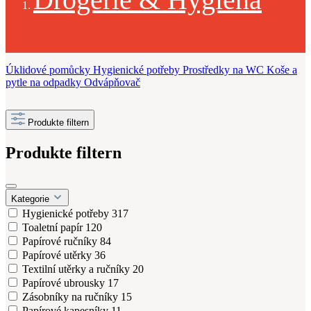
Úklidové pomůcky
Hygienické potřeby
Prostředky na WC
Koše a
pytle na odpadky
Odvápňovač
Produkte filtern
Produkte filtern
Kategorie
Hygienické potřeby
317
Toaletní papír
120
Papírové ručníky
84
Papírové utěrky
36
Textilní utěrky a ručníky
20
Papírové ubrousky
17
Zásobníky na ručníky
15
Papírové kapesníky
11