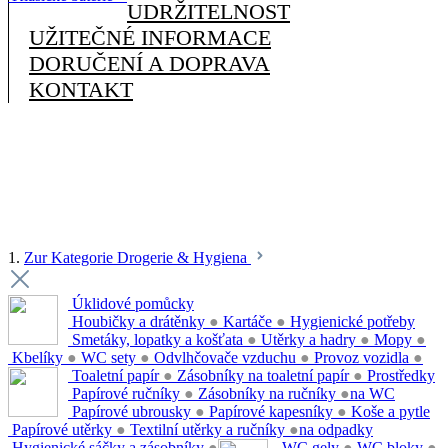
UDRŽITELNOST
UŽITEČNÉ INFORMACE
DORUČENÍ A DOPRAVA
KONTAKT
1.
Zur Kategorie Drogerie & Hygiena
Úklidové pomůcky
Houbičky a drátěnky
●
Kartáče
●
Hygienické potřeby
Smetáky, lopatky a košťata
●
Utěrky a hadry
●
Mopy
●
Kbelíky
●
WC sety
●
Odvlhčovače vzduchu
●
Provoz vozidla
●
Toaletní papír
●
Zásobníky na toaletní papír
●
Prostředky
Papírové ručníky
●
Zásobníky na ručníky
●
na WC
Papírové ubrousky
●
Papírové kapesníky
●
Koše a pytle
Papírové utěrky
●
Textilní utěrky a ručníky
●
na odpadky
Hygienické sáčky a zásobníky
●
WC gely
●
WC bloky
●