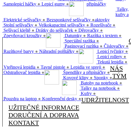
Samolepicí háčky
●
Lepicí gumy
●
připínáčky
Tašky,
kufry a
Elektrické sešívačky
●
Bezsponkové sešívačky
●
aktovky
Stolní sešívačky
●
Velkokapacitní sešívačky
●
Rozešívače
●
Sešívací kleště
●
Drátky do sešívaček
●
Děrovačky
●
Zpevňovací kroužky
●
Datumky
●
Razítka s textem
●
Speciální razítka
●
Paginovací razítka
●
Číslovačky
●
Razítkové barvy
●
Náhradní polštářky
●
Lepicí tyčinky
●
Lepicí rollery
●
Tekutá lepidla
●
Vteřinová lepidla
●
Tavné pistole
●
Lepidla ve spreji
●
NÁS
Odstraňovač lepidla
●
Špendlíky a připínáčky
●
TÝM
Kovové klipy
●
Sponky
●
Batohy na notebook
●
Tašky na notebook
●
Kufry
●
Pouzdra na laptop
●
Konferenční desky
●
UDRŽITELNOST
UŽITEČNÉ INFORMACE
DORUČENÍ A DOPRAVA
KONTAKT