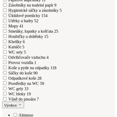
Zásobníky na toaletní papír
9
Hygienické sáčky a zásobníky
5
Úklidové pomůcky
154
Utěrky a hadry
52
Mopy
41
Smetáky, lopatky a košťata
25
Houbičky a drátěnky
15
Kbelíky
6
Kartáče
5
WC sety
5
Odvlhčovače vzduchu
4
Provoz vozidla
1
Koše a pytle na odpadky
118
Sáčky do koše
90
Odpadkové koše
28
Prostředky na WC
59
WC gely
33
WC bloky
19
Vůně do pisoáru
7
Výrobce
Almusso