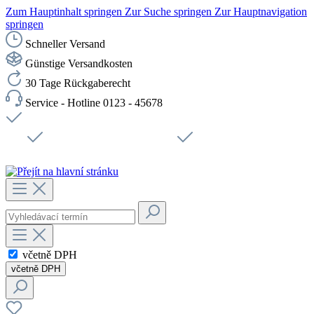
Zum Hauptinhalt springen
Zur Suche springen
Zur Hauptnavigation
springen
Schneller Versand
Günstige Versandkosten
30 Tage Rückgaberecht
Service - Hotline 0123 - 45678
Doprava zdarma od 1199 Kč bez DPH
Zabezpečené připojení SSL
Rychlé doručení
Podpora
Udržitelnost
Pracovní místa
včetně DPH
včetně DPH