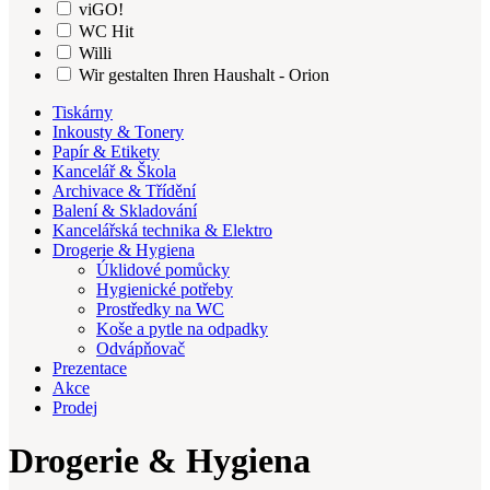
viGO!
WC Hit
Willi
Wir gestalten Ihren Haushalt - Orion
Tiskárny
Inkousty & Tonery
Papír & Etikety
Kancelář & Škola
Archivace & Třídění
Balení & Skladování
Kancelářská technika & Elektro
Drogerie & Hygiena
Úklidové pomůcky
Hygienické potřeby
Prostředky na WC
Koše a pytle na odpadky
Odvápňovač
Prezentace
Akce
Prodej
Drogerie & Hygiena