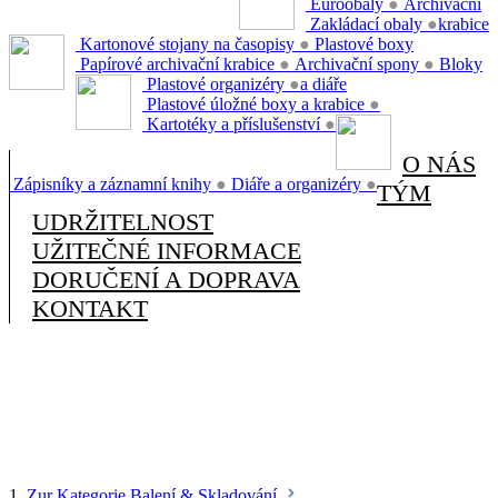
Euroobaly
●
Archivační
Zakládací obaly
●
krabice
Kartonové stojany na časopisy
●
Plastové boxy
Papírové archivační krabice
●
Archivační spony
●
Bloky
Plastové organizéry
●
a diáře
Plastové úložné boxy a krabice
●
Kartotéky a příslušenství
●
O NÁS
Zápisníky a záznamní knihy
●
Diáře a organizéry
●
TÝM
UDRŽITELNOST
UŽITEČNÉ INFORMACE
DORUČENÍ A DOPRAVA
KONTAKT
1.
Zur Kategorie Balení & Skladování