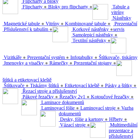
Flipcharty a bloky
Flipcharty
●
Bloky pro flipcharty
●
Tabule a
vitríny
Nástěnky
Magnetické tabule
●
Vitríny
●
Kombinované tabule
●
Prezentační
Příslušenství k tabulím
●
Korkové nástěnky
●
servis
Samolepicí nástěnky
●
Textilní nástěnky
●
Vizitkáře
●
Prezentační systém
●
Infotabulky
●
Štítkovače, tiskárny
Jmenovky a visačky
●
Rámečky
●
Prezentační stojany
●
štítků a etiketovací kleště
Štítkovače
●
Tiskárny štítků
●
Etiketovací kleště
●
Pásky a štítky
●
Řezací stroje a příslušenství
Pákové řezačky
●
Řezačky 2v1
●
Kotoučové řezačky
●
Laminace dokumentů
Laminovací fólie
●
Laminovací stroje
●
Vazba
dokumentů
Desky, fólie a kartony
●
Hřbety
●
Vázací stroje
●
Multimediální
prezentace a
příslušenství