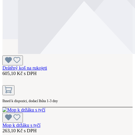
Drátěný koš na rukojeti
605,10 Kč s DPH
Ihned k dispozici, dodací lhůta 1-3 dny
Mop k držáku s tyčí
263,10 Kč s DPH