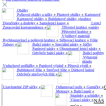
Obálky
Poštovní obálky a tašky
●
Plastové obálky
●
Kartonové
Kartonové obálky
●
Bublinkové obálky
●
krabice
Doručenky a dodejky
●
Samolepicí kapsy
●
Lepicí
Zpracování korespondence
●
Třívrstvé krabice
●
pásky
Pětivrstvé krabice
●
Výplňový materiál
Rychlouzavírací a poštovní krabice
●
Stěhovací krabice
●
Fólie
Tubusy
●
Balicí pásky
●
Speciální pásky
●
Sáčky
Papírové pásky
●
Oboustranné lepicí pásky
●
Odvíječe balicí pásky
●
Balicí potřeby
Vybavení
skladu
Vzduchové polštářky
●
Papírové výplně
●
Pěnová výplň
●
Bublinkové fólie
●
Strečové fólie
●
Dárkové balení
Odvíječe strečových fólií
●
Uzavíratelné ZIP sáčky
●
Odlamovací nože
●
Gumičky
●
Motouzy
●
Balicí papír
●
Stupínky a schůdky
●
Vázací pásky
●
NÁS