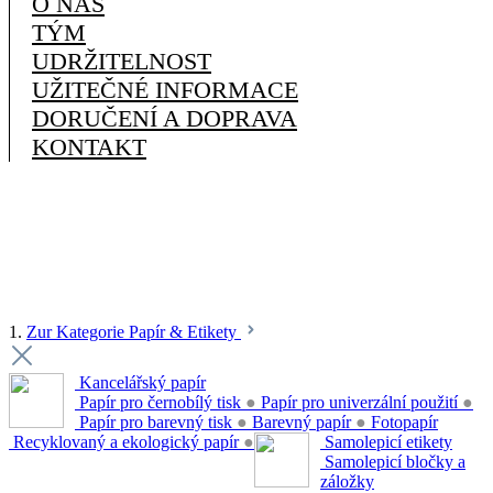
O NÁS
TÝM
UDRŽITELNOST
UŽITEČNÉ INFORMACE
DORUČENÍ A DOPRAVA
KONTAKT
1.
Zur Kategorie Papír & Etikety
Kancelářský papír
Papír pro černobílý tisk
●
Papír pro univerzální použití
●
Papír pro barevný tisk
●
Barevný papír
●
Fotopapír
Recyklovaný a ekologický papír
●
Samolepicí etikety
Samolepicí bločky a
záložky