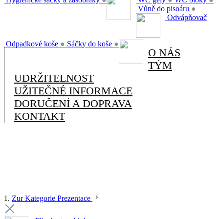
Vůně do pisoáru
●
Odvápňovač
Odpadkové koše
●
Sáčky do koše
●
O NÁS
TÝM
UDRŽITELNOST
UŽITEČNÉ INFORMACE
DORUČENÍ A DOPRAVA
KONTAKT
1.
Zur Kategorie Prezentace