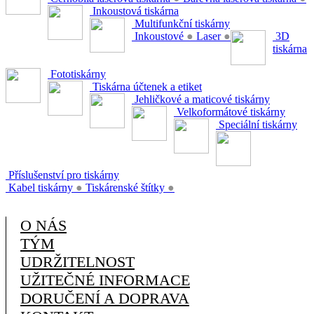
Inkoustová tiskárna
Multifunkční tiskárny
Inkoustové
●
Laser
●
3D
tiskárna
Fototiskárny
Tiskárna účtenek a etiket
Jehličkové a maticové tiskárny
Velkoformátové tiskárny
Speciální tiskárny
Příslušenství pro tiskárny
Kabel tiskárny
●
Tiskárenské štítky
●
O NÁS
TÝM
UDRŽITELNOST
UŽITEČNÉ INFORMACE
DORUČENÍ A DOPRAVA