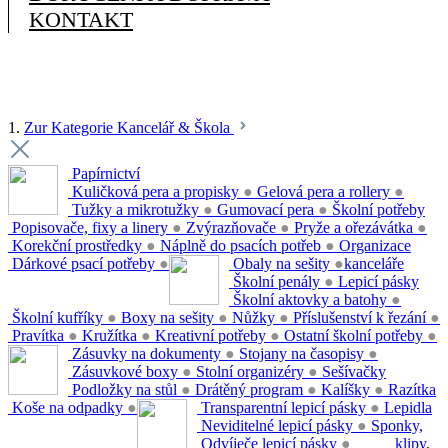
KONTAKT
1.
Zur Kategorie Kancelář & Škola
Papírnictví
Kuličková pera a propisky
●
Gelová pera a rollery
●
Tužky a mikrotužky
●
Gumovací pera
●
Školní potřeby
Popisovače, fixy a linery
●
Zvýrazňovače
●
Pryže a ořezávátka
●
Korekční prostředky
●
Náplně do psacích potřeb
●
Organizace
Dárkové psací potřeby
●
Obaly na sešity
●
kanceláře
Školní penály
●
Lepicí pásky
Školní aktovky a batohy
●
Školní kufříky
●
Boxy na sešity
●
Nůžky
●
Příslušenství k řezání
●
Pravítka
●
Kružítka
●
Kreativní potřeby
●
Ostatní školní potřeby
●
Zásuvky na dokumenty
●
Stojany na časopisy
●
Zásuvkové boxy
●
Stolní organizéry
●
Sešívačky
Podložky na stůl
●
Drátěný program
●
Kalíšky
●
Razítka
Koše na odpadky
●
Transparentní lepicí pásky
●
Lepidla
Neviditelné lepicí pásky
●
Sponky,
Odvíječe lepicí pásky
●
klipy,