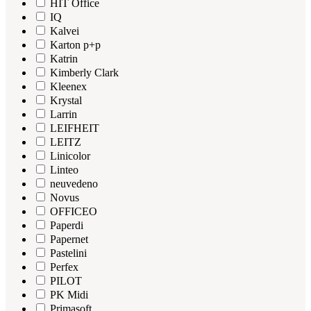
HIT Office
IQ
Kalvei
Karton p+p
Katrin
Kimberly Clark
Kleenex
Krystal
Larrin
LEIFHEIT
LEITZ
Linicolor
Linteo
neuvedeno
Novus
OFFICEO
Paperdi
Papernet
Pastelini
Perfex
PILOT
PK Midi
Primasoft