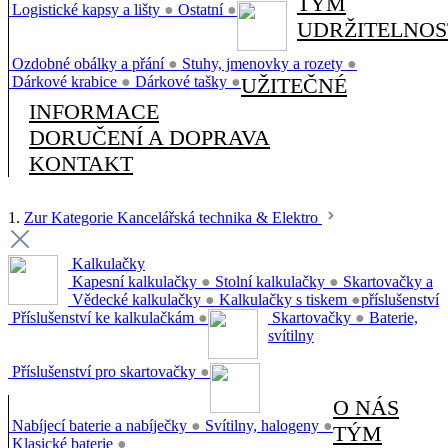
TÝM
Logistické kapsy a lišty
●
Ostatní
●
UDRŽITELNOS
Ozdobné obálky a přání
●
Stuhy, jmenovky a rozety
●
Dárkové krabice
●
Dárkové tašky
●
UŽITEČNÉ
INFORMACE
DORUČENÍ A DOPRAVA
KONTAKT
1.
Zur Kategorie Kancelářská technika & Elektro
Kalkulačky
Kapesní kalkulačky
●
Stolní kalkulačky
●
Skartovačky a
Vědecké kalkulačky
●
Kalkulačky s tiskem
●
příslušenství
Příslušenství ke kalkulačkám
●
Skartovačky
●
Baterie,
svítilny
Příslušenství pro skartovačky
●
O NÁS
Nabíjecí baterie a nabíječky
●
Svítilny, halogeny
●
TÝM
Klasické baterie
●