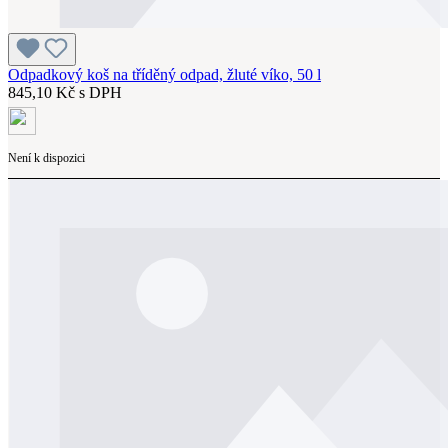
Odpadkový koš na tříděný odpad, žluté víko, 50 l
845,10 Kč s DPH
Není k dispozici