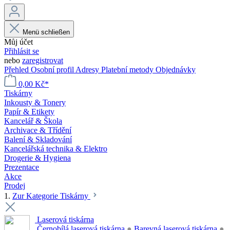
Menü schließen
Můj účet
Přihlásit se
nebo
zaregistrovat
Přehled
Osobní profil
Adresy
Platební metody
Objednávky
0,00 Kč*
Tiskárny
Inkousty & Tonery
Papír & Etikety
Kancelář & Škola
Archivace & Třídění
Balení & Skladování
Kancelářská technika & Elektro
Drogerie & Hygiena
Prezentace
Akce
Prodej
1.
Zur Kategorie Tiskárny
Laserová tiskárna
Černobílá laserová tiskárna
●
Barevná laserová tiskárna
●