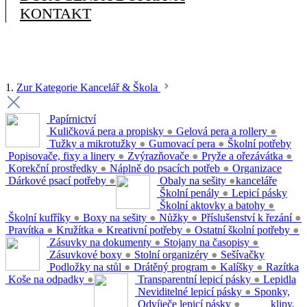
KONTAKT
1.
Zur Kategorie Kancelář & Škola
Papírnictví
Kuličková pera a propisky
●
Gelová pera a rollery
●
Tužky a mikrotužky
●
Gumovací pera
●
Školní potřeby
Popisovače, fixy a linery
●
Zvýrazňovače
●
Pryže a ořezávátka
●
Korekční prostředky
●
Náplně do psacích potřeb
●
Organizace
Dárkové psací potřeby
●
Obaly na sešity
●
kanceláře
Školní penály
●
Lepicí pásky
Školní aktovky a batohy
●
Školní kufříky
●
Boxy na sešity
●
Nůžky
●
Příslušenství k řezání
●
Pravítka
●
Kružítka
●
Kreativní potřeby
●
Ostatní školní potřeby
●
Zásuvky na dokumenty
●
Stojany na časopisy
●
Zásuvkové boxy
●
Stolní organizéry
●
Sešívačky
Podložky na stůl
●
Drátěný program
●
Kalíšky
●
Razítka
Koše na odpadky
●
Transparentní lepicí pásky
●
Lepidla
Neviditelné lepicí pásky
●
Sponky,
Odvíječe lepicí pásky
●
klipy,