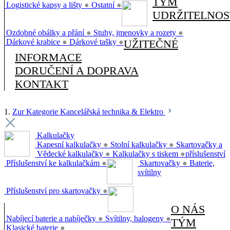
TÝM
Logistické kapsy a lišty
●
Ostatní
●
UDRŽITELNOS
Ozdobné obálky a přání
●
Stuhy, jmenovky a rozety
●
Dárkové krabice
●
Dárkové tašky
●
UŽITEČNÉ
INFORMACE
DORUČENÍ A DOPRAVA
KONTAKT
1.
Zur Kategorie Kancelářská technika & Elektro
Kalkulačky
Kapesní kalkulačky
●
Stolní kalkulačky
●
Skartovačky a
Vědecké kalkulačky
●
Kalkulačky s tiskem
●
příslušenství
Příslušenství ke kalkulačkám
●
Skartovačky
●
Baterie,
svítilny
Příslušenství pro skartovačky
●
O NÁS
Nabíjecí baterie a nabíječky
●
Svítilny, halogeny
●
TÝM
Klasické baterie
●