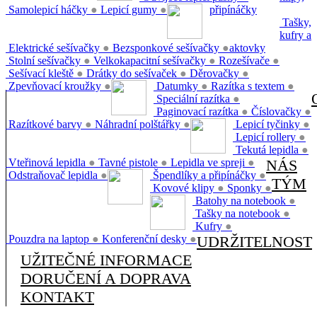
Samolepicí háčky
●
Lepicí gumy
●
připínáčky
Tašky,
kufry a
Elektrické sešívačky
●
Bezsponkové sešívačky
●
aktovky
Stolní sešívačky
●
Velkokapacitní sešívačky
●
Rozešívače
●
Sešívací kleště
●
Drátky do sešívaček
●
Děrovačky
●
Zpevňovací kroužky
●
Datumky
●
Razítka s textem
●
Speciální razítka
●
Paginovací razítka
●
Číslovačky
●
Razítkové barvy
●
Náhradní polštářky
●
Lepicí tyčinky
●
Lepicí rollery
●
Tekutá lepidla
●
Vteřinová lepidla
●
Tavné pistole
●
Lepidla ve spreji
●
NÁS
Odstraňovač lepidla
●
Špendlíky a připínáčky
●
TÝM
Kovové klipy
●
Sponky
●
Batohy na notebook
●
Tašky na notebook
●
Kufry
●
Pouzdra na laptop
●
Konferenční desky
●
UDRŽITELNOST
UŽITEČNÉ INFORMACE
DORUČENÍ A DOPRAVA
KONTAKT