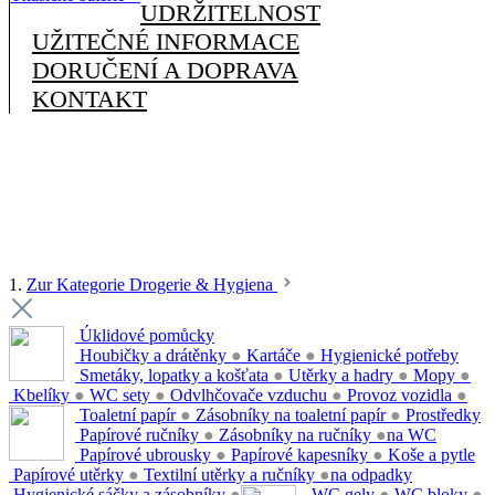
UDRŽITELNOST
UŽITEČNÉ INFORMACE
DORUČENÍ A DOPRAVA
KONTAKT
1.
Zur Kategorie Drogerie & Hygiena
Úklidové pomůcky
Houbičky a drátěnky
●
Kartáče
●
Hygienické potřeby
Smetáky, lopatky a košťata
●
Utěrky a hadry
●
Mopy
●
Kbelíky
●
WC sety
●
Odvlhčovače vzduchu
●
Provoz vozidla
●
Toaletní papír
●
Zásobníky na toaletní papír
●
Prostředky
Papírové ručníky
●
Zásobníky na ručníky
●
na WC
Papírové ubrousky
●
Papírové kapesníky
●
Koše a pytle
Papírové utěrky
●
Textilní utěrky a ručníky
●
na odpadky
Hygienické sáčky a zásobníky
●
WC gely
●
WC bloky
●