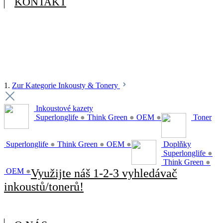
KONTAKT
1.
Zur Kategorie Inkousty & Tonery
Inkoustové kazety
Superlonglife
●
Think Green
●
OEM
●
Toner
Superlonglife
●
Think Green
●
OEM
●
Doplňky
Superlonglife
●
Think Green
●
OEM
●
Využijte náš 1-2-3 vyhledávač
inkoustů/tonerů!