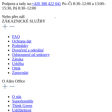
Podpora a rady na:
+420 388 422 041
Po–Čt 8:30–12:00 a 13:00–
15:30, Pá 8:30–12:00
Nebo přes náš
kontaktní formulář
.
ZÁKAZNICKÉ SLUŽBY
FAQ
Ochrana dat
Podmínky
Doručení a odeslání
Odstoupení od smlouvy
Záruka
Udržba
Otisk
Zpravodaj
O Alles Office
O nás
Superlonglife
Think Green
Udržitelnost