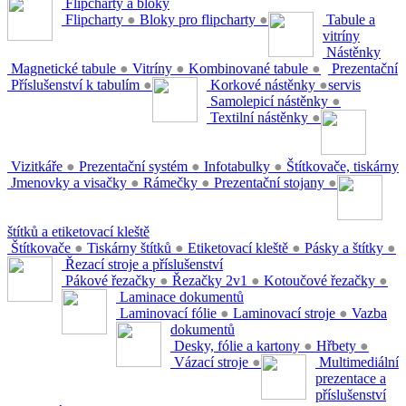
Flipcharty a bloky
Flipcharty
●
Bloky pro flipcharty
●
Tabule a
vitríny
Nástěnky
Magnetické tabule
●
Vitríny
●
Kombinované tabule
●
Prezentační
Příslušenství k tabulím
●
Korkové nástěnky
●
servis
Samolepicí nástěnky
●
Textilní nástěnky
●
Vizitkáře
●
Prezentační systém
●
Infotabulky
●
Štítkovače, tiskárny
Jmenovky a visačky
●
Rámečky
●
Prezentační stojany
●
štítků a etiketovací kleště
Štítkovače
●
Tiskárny štítků
●
Etiketovací kleště
●
Pásky a štítky
●
Řezací stroje a příslušenství
Pákové řezačky
●
Řezačky 2v1
●
Kotoučové řezačky
●
Laminace dokumentů
Laminovací fólie
●
Laminovací stroje
●
Vazba
dokumentů
Desky, fólie a kartony
●
Hřbety
●
Vázací stroje
●
Multimediální
prezentace a
příslušenství