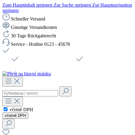
Zum Hauptinhalt springen
Zur Suche springen
Zur Hauptnavigation
springen
Schneller Versand
Günstige Versandkosten
30 Tage Rückgaberecht
Service - Hotline 0123 - 45678
Doprava zdarma od 1199 Kč bez DPH
Zabezpečené připojení SSL
Rychlé doručení
Podpora
Udržitelnost
Pracovní místa
včetně DPH
včetně DPH