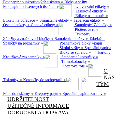
Fotopapír do inkoustových tiskáren
●
Bloky a sešity
Fotopapír do laserových tiskáren
●
Univerzální etikety
●
Zásilkové etikety
●
Etikety na kotouči
●
Etikety na pořadače
●
Snímatelné etikety
●
Tabelační etikety
●
Ostatní etikety
●
Cenové etikety
●
Samolepicí Z-bločky
●
Plotterové role
Tiskopisy
Záložky a značkovací bločky
●
Samolepicí bločky
●
Tabelační
Špalíčky na poznámky
●
Poznámkové bloky
●
papír
Školní sešity
●
Speciální papír a
Bloky se spirálou
●
kartony
Kroužkové záznamníky
●
Standardní kotoučky
●
Termokotoučky
●
Plotterové role
●
O
NÁ
Tiskopisy
●
Kotoučky do tachografů
●
TÝM
Fólie do tiskárny
●
Krepový papír
●
Speciální papír a kartony
●
UDRŽITELNOST
UŽITEČNÉ INFORMACE
DORUČENÍ A DOPRAVA