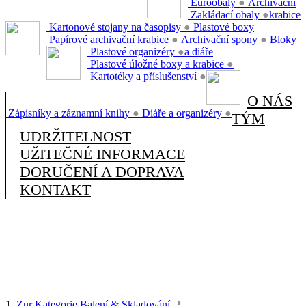
Euroobaly
●
Archivační
Zakládací obaly
●
krabice
Kartonové stojany na časopisy
●
Plastové boxy
Papírové archivační krabice
●
Archivační spony
●
Bloky
Plastové organizéry
●
a diáře
Plastové úložné boxy a krabice
●
Kartotéky a příslušenství
●
O NÁS
Zápisníky a záznamní knihy
●
Diáře a organizéry
●
TÝM
UDRŽITELNOST
UŽITEČNÉ INFORMACE
DORUČENÍ A DOPRAVA
KONTAKT
1.
Zur Kategorie Balení & Skladování