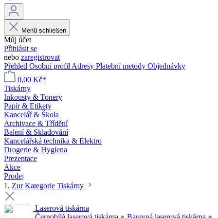
Menü schließen
Můj účet
Přihlásit se
nebo
zaregistrovat
Přehled
Osobní profil
Adresy
Platební metody
Objednávky
0,00 Kč*
Tiskárny
Inkousty & Tonery
Papír & Etikety
Kancelář & Škola
Archivace & Třídění
Balení & Skladování
Kancelářská technika & Elektro
Drogerie & Hygiena
Prezentace
Akce
Prodej
1.
Zur Kategorie Tiskárny
Laserová tiskárna
Černobílá laserová tiskárna
●
Barevná laserová tiskárna
●