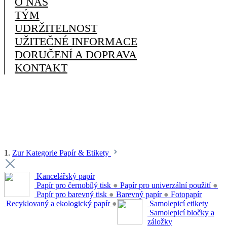
O NÁS
TÝM
UDRŽITELNOST
UŽITEČNÉ INFORMACE
DORUČENÍ A DOPRAVA
KONTAKT
1.
Zur Kategorie Papír & Etikety
Kancelářský papír
Papír pro černobílý tisk
●
Papír pro univerzální použití
●
Papír pro barevný tisk
●
Barevný papír
●
Fotopapír
Recyklovaný a ekologický papír
●
Samolepicí etikety
Samolepicí bločky a
záložky