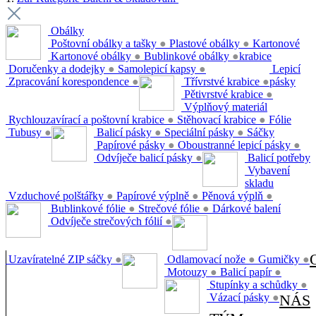
Obálky
Poštovní obálky a tašky
●
Plastové obálky
●
Kartonové
Kartonové obálky
●
Bublinkové obálky
●
krabice
Doručenky a dodejky
●
Samolepicí kapsy
●
Lepicí
Zpracování korespondence
●
Třívrstvé krabice
●
pásky
Pětivrstvé krabice
●
Výplňový materiál
Rychlouzavírací a poštovní krabice
●
Stěhovací krabice
●
Fólie
Tubusy
●
Balicí pásky
●
Speciální pásky
●
Sáčky
Papírové pásky
●
Oboustranné lepicí pásky
●
Odvíječe balicí pásky
●
Balicí potřeby
Vybavení
skladu
Vzduchové polštářky
●
Papírové výplně
●
Pěnová výplň
●
Bublinkové fólie
●
Strečové fólie
●
Dárkové balení
Odvíječe strečových fólií
●
Uzavíratelné ZIP sáčky
●
Odlamovací nože
●
Gumičky
●
Motouzy
●
Balicí papír
●
Stupínky a schůdky
●
Vázací pásky
●
NÁS