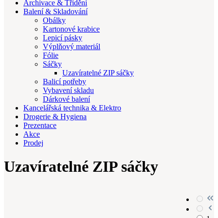
Archivace & Třídění
Balení & Skladování
Obálky
Kartonové krabice
Lepicí pásky
Výplňový materiál
Fólie
Sáčky
Uzavíratelné ZIP sáčky
Balicí potřeby
Vybavení skladu
Dárkové balení
Kancelářská technika & Elektro
Drogerie & Hygiena
Prezentace
Akce
Prodej
Uzavíratelné ZIP sáčky