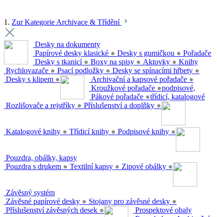
1.
Zur Kategorie Archivace & Třídění
Desky na dokumenty
Papírové desky klasické
●
Desky s gumičkou
●
Pořadače
Desky s tkanicí
●
Boxy na spisy
●
Aktovky
●
Knihy
Rychlovazače
●
Psací podložky
●
Desky se spínacími hřbety
●
Desky s klipem
●
Archivační a kapsové pořadače
●
Kroužkové pořadače
●
podpisové,
Pákové pořadače
●
třídicí, katalogové
Rozlišovače a rejstříky
●
Příslušenství a doplňky
●
Katalogové knihy
●
Třídicí knihy
●
Podpisové knihy
●
Pouzdra, obálky, kapsy
Pouzdra s drukem
●
Textilní kapsy
●
Zipové obálky
●
Závěsný systém
Závěsné papírové desky
●
Stojany pro závěsné desky
●
Příslušenství závěsných desek
●
Prospektové obaly