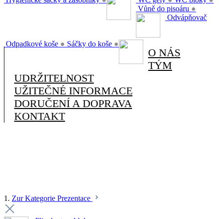
Vůně do pisoáru
●
Odvápňovač
Odpadkové koše
●
Sáčky do koše
●
O NÁS
TÝM
UDRŽITELNOST
UŽITEČNÉ INFORMACE
DORUČENÍ A DOPRAVA
KONTAKT
1.
Zur Kategorie Prezentace