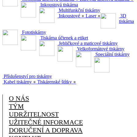
Inkoustová tiskárna
Multifunkční tiskárny
Inkoustové
●
Laser
●
3D
tiskárna
Fototiskárny
Tiskárna účtenek a etiket
Jehličkové a maticové tiskárny
Velkoformátové tiskárny
Speciální tiskárny
Příslušenství pro tiskárny
Kabel tiskárny
●
Tiskárenské štítky
●
O NÁS
TÝM
UDRŽITELNOST
UŽITEČNÉ INFORMACE
DORUČENÍ A DOPRAVA