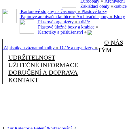
Euroobaly
●
Archivační
Zakládací obaly
●
krabice
Kartonové stojany na časopisy
●
Plastové boxy
Papírové archivační krabice
●
Archivační spony
●
Bloky
Plastové organizéry
●
a diáře
Plastové úložné boxy a krabice
●
Kartotéky a příslušenství
●
O NÁS
Zápisníky a záznamní knihy
●
Diáře a organizéry
●
TÝM
UDRŽITELNOST
UŽITEČNÉ INFORMACE
DORUČENÍ A DOPRAVA
KONTAKT
1.
Zur Kategorie Balení & Skladování