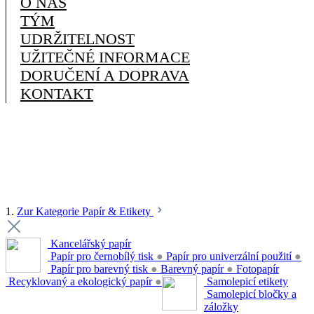
O NÁS
TÝM
UDRŽITELNOST
UŽITEČNÉ INFORMACE
DORUČENÍ A DOPRAVA
KONTAKT
1.
Zur Kategorie Papír & Etikety
Kancelářský papír
Papír pro černobílý tisk
●
Papír pro univerzální použití
●
Papír pro barevný tisk
●
Barevný papír
●
Fotopapír
Recyklovaný a ekologický papír
●
Samolepicí etikety
Samolepicí bločky a
záložky