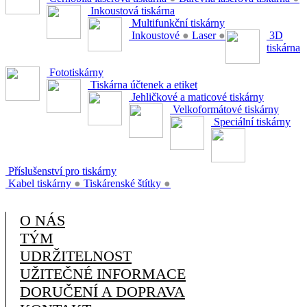
Inkoustová tiskárna
Multifunkční tiskárny
Inkoustové
●
Laser
●
3D
tiskárna
Fototiskárny
Tiskárna účtenek a etiket
Jehličkové a maticové tiskárny
Velkoformátové tiskárny
Speciální tiskárny
Příslušenství pro tiskárny
Kabel tiskárny
●
Tiskárenské štítky
●
O NÁS
TÝM
UDRŽITELNOST
UŽITEČNÉ INFORMACE
DORUČENÍ A DOPRAVA