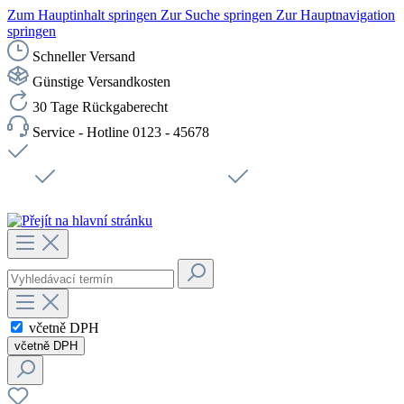
Zum Hauptinhalt springen
Zur Suche springen
Zur Hauptnavigation
springen
Schneller Versand
Günstige Versandkosten
30 Tage Rückgaberecht
Service - Hotline 0123 - 45678
Doprava zdarma od 1199 Kč bez DPH
Zabezpečené připojení SSL
Rychlé doručení
Podpora
Udržitelnost
Pracovní místa
včetně DPH
včetně DPH