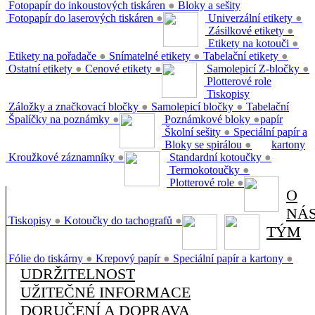
Fotopapír do inkoustových tiskáren
●
Bloky a sešity
Fotopapír do laserových tiskáren
●
Univerzální etikety
●
Zásilkové etikety
●
Etikety na kotouči
●
Etikety na pořadače
●
Snímatelné etikety
●
Tabelační etikety
●
Ostatní etikety
●
Cenové etikety
●
Samolepicí Z-bločky
●
Plotterové role
Tiskopisy
Záložky a značkovací bločky
●
Samolepicí bločky
●
Tabelační
Špalíčky na poznámky
●
Poznámkové bloky
●
papír
Školní sešity
●
Speciální papír a
Bloky se spirálou
●
kartony
Kroužkové záznamníky
●
Standardní kotoučky
●
Termokotoučky
●
Plotterové role
●
O
NÁ
Tiskopisy
●
Kotoučky do tachografů
●
TÝM
Fólie do tiskárny
●
Krepový papír
●
Speciální papír a kartony
●
UDRŽITELNOST
UŽITEČNÉ INFORMACE
DORUČENÍ A DOPRAVA