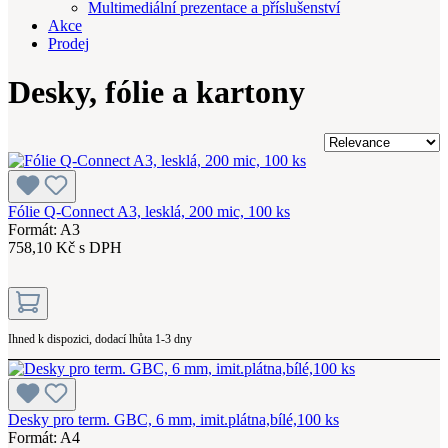
Multimediální prezentace a příslušenství
Akce
Prodej
Desky, fólie a kartony
Fólie Q-Connect A3, lesklá, 200 mic, 100 ks
Formát: A3
758,10 Kč s DPH
Ihned k dispozici, dodací lhůta 1-3 dny
Desky pro term. GBC, 6 mm, imit.plátna,bílé,100 ks
Formát: A4