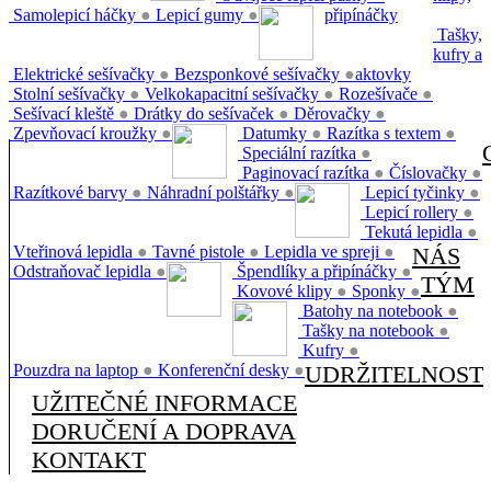
Samolepicí háčky
●
Lepicí gumy
●
připínáčky
Tašky,
kufry a
Elektrické sešívačky
●
Bezsponkové sešívačky
●
aktovky
Stolní sešívačky
●
Velkokapacitní sešívačky
●
Rozešívače
●
Sešívací kleště
●
Drátky do sešívaček
●
Děrovačky
●
Zpevňovací kroužky
●
Datumky
●
Razítka s textem
●
Speciální razítka
●
Paginovací razítka
●
Číslovačky
●
Razítkové barvy
●
Náhradní polštářky
●
Lepicí tyčinky
●
Lepicí rollery
●
Tekutá lepidla
●
Vteřinová lepidla
●
Tavné pistole
●
Lepidla ve spreji
●
NÁS
Odstraňovač lepidla
●
Špendlíky a připínáčky
●
TÝM
Kovové klipy
●
Sponky
●
Batohy na notebook
●
Tašky na notebook
●
Kufry
●
Pouzdra na laptop
●
Konferenční desky
●
UDRŽITELNOST
UŽITEČNÉ INFORMACE
DORUČENÍ A DOPRAVA
KONTAKT