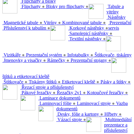
Flipcharty a bloky
Flipcharty
●
Bloky pro flipcharty
●
Tabule a
vitríny
Nástěnky
Magnetické tabule
●
Vitríny
●
Kombinované tabule
●
Prezentační
Příslušenství k tabulím
●
Korkové nástěnky
●
servis
Samolepicí nástěnky
●
Textilní nástěnky
●
Vizitkáře
●
Prezentační systém
●
Infotabulky
●
Štítkovače, tiskárny
Jmenovky a visačky
●
Rámečky
●
Prezentační stojany
●
štítků a etiketovací kleště
Štítkovače
●
Tiskárny štítků
●
Etiketovací kleště
●
Pásky a štítky
●
Řezací stroje a příslušenství
Pákové řezačky
●
Řezačky 2v1
●
Kotoučové řezačky
●
Laminace dokumentů
Laminovací fólie
●
Laminovací stroje
●
Vazba
dokumentů
Desky, fólie a kartony
●
Hřbety
●
Vázací stroje
●
Multimediální
prezentace a
příslušenství