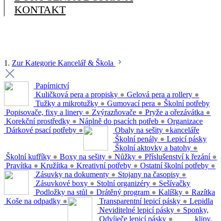
KONTAKT
1.
Zur Kategorie Kancelář & Škola
Papírnictví
Kuličková pera a propisky
●
Gelová pera a rollery
●
Tužky a mikrotužky
●
Gumovací pera
●
Školní potřeby
Popisovače, fixy a linery
●
Zvýrazňovače
●
Pryže a ořezávátka
●
Korekční prostředky
●
Náplně do psacích potřeb
●
Organizace
Dárkové psací potřeby
●
Obaly na sešity
●
kanceláře
Školní penály
●
Lepicí pásky
Školní aktovky a batohy
●
Školní kufříky
●
Boxy na sešity
●
Nůžky
●
Příslušenství k řezání
●
Pravítka
●
Kružítka
●
Kreativní potřeby
●
Ostatní školní potřeby
●
Zásuvky na dokumenty
●
Stojany na časopisy
●
Zásuvkové boxy
●
Stolní organizéry
●
Sešívačky
Podložky na stůl
●
Drátěný program
●
Kalíšky
●
Razítka
Koše na odpadky
●
Transparentní lepicí pásky
●
Lepidla
Neviditelné lepicí pásky
●
Sponky,
Odvíječe lepicí pásky
●
klipy,