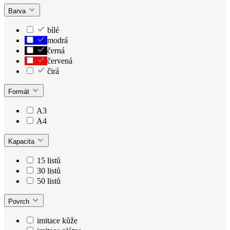
Barva
bílé
modrá
černá
červená
čirá
Formát
A3
A4
Kapacita
15 listů
30 listů
50 listů
Povrch
imitace kůže