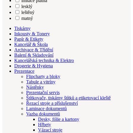
imitace plátna
lesklý
leštěný
matný
Tiskárny
Inkousty & Tonery
Papír & Etikety
Kancelář & Škola
Archivace & Třídění
Balení & Skladování
Kancelářská technika & Elektro
Drogerie & Hygiena
Prezentace
Flipcharty a bloky
Tabule a vitríny
Nástěnky
Prezentační servis
Štítkovače, tiskárny štítků a etiketovací kleště
Řezací stroje a příslušenství
Laminace dokumentů
Vazba dokumentů
Desky, fólie a kartony
Hřbety
Vázací stroje