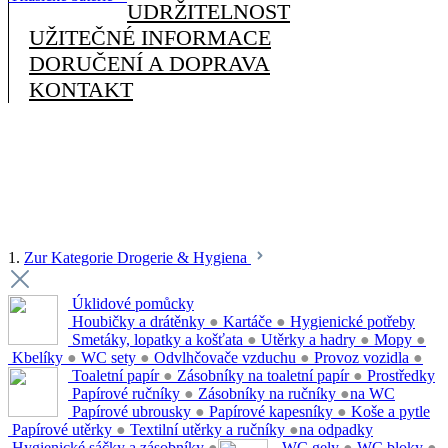
UDRŽITELNOST
UŽITEČNÉ INFORMACE
DORUČENÍ A DOPRAVA
KONTAKT
1.
Zur Kategorie Drogerie & Hygiena
Úklidové pomůcky
Houbičky a drátěnky
●
Kartáče
●
Hygienické potřeby
Smetáky, lopatky a košťata
●
Utěrky a hadry
●
Mopy
●
Kbelíky
●
WC sety
●
Odvlhčovače vzduchu
●
Provoz vozidla
●
Toaletní papír
●
Zásobníky na toaletní papír
●
Prostředky
Papírové ručníky
●
Zásobníky na ručníky
●
na WC
Papírové ubrousky
●
Papírové kapesníky
●
Koše a pytle
Papírové utěrky
●
Textilní utěrky a ručníky
●
na odpadky
Hygienické sáčky a zásobníky
●
WC gely
●
WC bloky
●