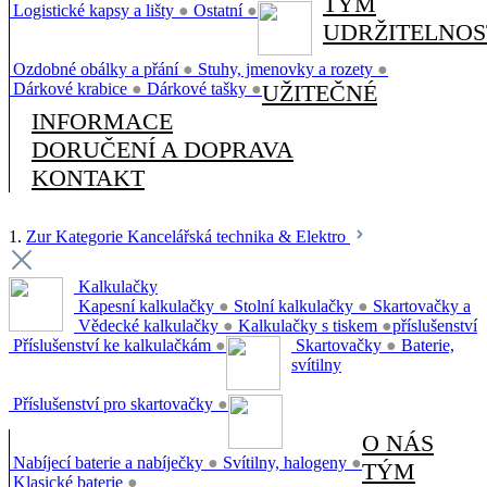
TÝM
Logistické kapsy a lišty
●
Ostatní
●
UDRŽITELNOS
Ozdobné obálky a přání
●
Stuhy, jmenovky a rozety
●
Dárkové krabice
●
Dárkové tašky
●
UŽITEČNÉ
INFORMACE
DORUČENÍ A DOPRAVA
KONTAKT
1.
Zur Kategorie Kancelářská technika & Elektro
Kalkulačky
Kapesní kalkulačky
●
Stolní kalkulačky
●
Skartovačky a
Vědecké kalkulačky
●
Kalkulačky s tiskem
●
příslušenství
Příslušenství ke kalkulačkám
●
Skartovačky
●
Baterie,
svítilny
Příslušenství pro skartovačky
●
O NÁS
Nabíjecí baterie a nabíječky
●
Svítilny, halogeny
●
TÝM
Klasické baterie
●