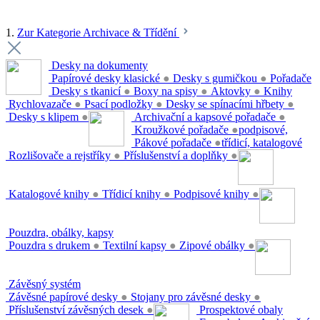
1.
Zur Kategorie Archivace & Třídění
Desky na dokumenty
Papírové desky klasické
●
Desky s gumičkou
●
Pořadače
Desky s tkanicí
●
Boxy na spisy
●
Aktovky
●
Knihy
Rychlovazače
●
Psací podložky
●
Desky se spínacími hřbety
●
Desky s klipem
●
Archivační a kapsové pořadače
●
Kroužkové pořadače
●
podpisové,
Pákové pořadače
●
třídicí, katalogové
Rozlišovače a rejstříky
●
Příslušenství a doplňky
●
Katalogové knihy
●
Třídicí knihy
●
Podpisové knihy
●
Pouzdra, obálky, kapsy
Pouzdra s drukem
●
Textilní kapsy
●
Zipové obálky
●
Závěsný systém
Závěsné papírové desky
●
Stojany pro závěsné desky
●
Příslušenství závěsných desek
●
Prospektové obaly