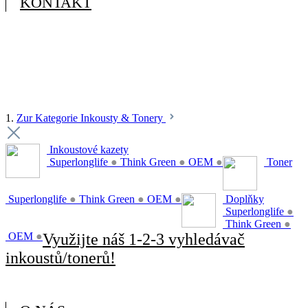
KONTAKT
1.
Zur Kategorie Inkousty & Tonery
Inkoustové kazety
Superlonglife
●
Think Green
●
OEM
●
Toner
Superlonglife
●
Think Green
●
OEM
●
Doplňky
Superlonglife
●
Think Green
●
OEM
●
Využijte náš 1-2-3 vyhledávač
inkoustů/tonerů!