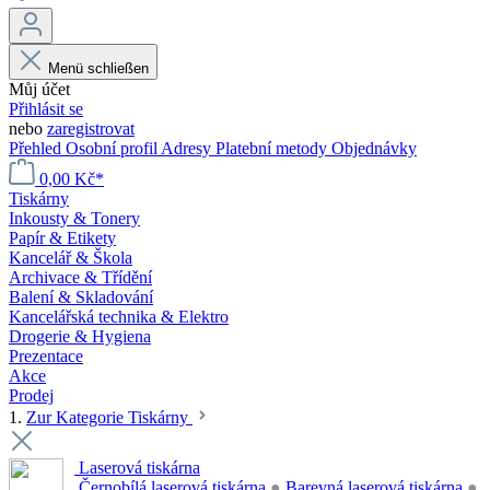
Menü schließen
Můj účet
Přihlásit se
nebo
zaregistrovat
Přehled
Osobní profil
Adresy
Platební metody
Objednávky
0,00 Kč*
Tiskárny
Inkousty & Tonery
Papír & Etikety
Kancelář & Škola
Archivace & Třídění
Balení & Skladování
Kancelářská technika & Elektro
Drogerie & Hygiena
Prezentace
Akce
Prodej
1.
Zur Kategorie Tiskárny
Laserová tiskárna
Černobílá laserová tiskárna
●
Barevná laserová tiskárna
●