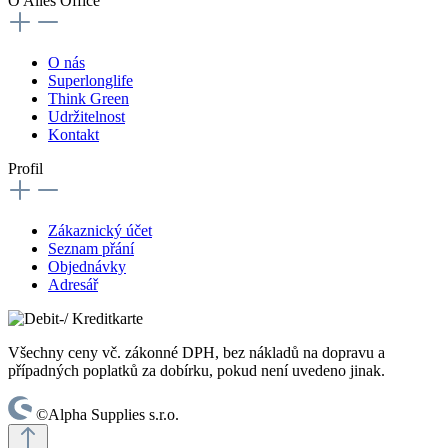
O Alles Office
O nás
Superlonglife
Think Green
Udržitelnost
Kontakt
Profil
Zákaznický účet
Seznam přání
Objednávky
Adresář
Všechny ceny vč. zákonné DPH, bez nákladů na dopravu a
případných poplatků za dobírku, pokud není uvedeno jinak.
©Alpha Supplies s.r.o.