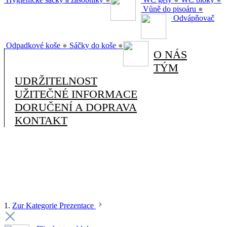
Vůně do pisoáru
●
Odvápňovač
Odpadkové koše
●
Sáčky do koše
●
O NÁS
TÝM
UDRŽITELNOST
UŽITEČNÉ INFORMACE
DORUČENÍ A DOPRAVA
KONTAKT
1.
Zur Kategorie Prezentace