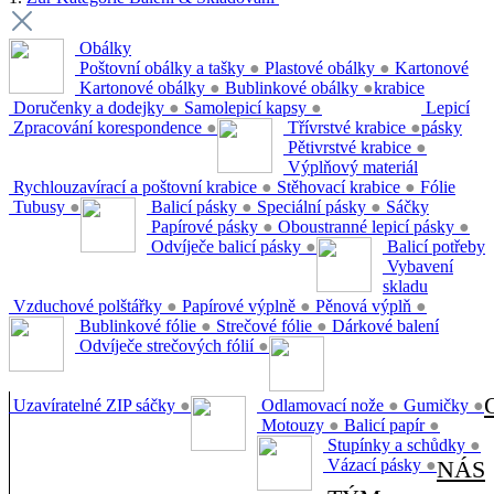
Obálky
Poštovní obálky a tašky
●
Plastové obálky
●
Kartonové
Kartonové obálky
●
Bublinkové obálky
●
krabice
Doručenky a dodejky
●
Samolepicí kapsy
●
Lepicí
Zpracování korespondence
●
Třívrstvé krabice
●
pásky
Pětivrstvé krabice
●
Výplňový materiál
Rychlouzavírací a poštovní krabice
●
Stěhovací krabice
●
Fólie
Tubusy
●
Balicí pásky
●
Speciální pásky
●
Sáčky
Papírové pásky
●
Oboustranné lepicí pásky
●
Odvíječe balicí pásky
●
Balicí potřeby
Vybavení
skladu
Vzduchové polštářky
●
Papírové výplně
●
Pěnová výplň
●
Bublinkové fólie
●
Strečové fólie
●
Dárkové balení
Odvíječe strečových fólií
●
Uzavíratelné ZIP sáčky
●
Odlamovací nože
●
Gumičky
●
Motouzy
●
Balicí papír
●
Stupínky a schůdky
●
Vázací pásky
●
NÁS