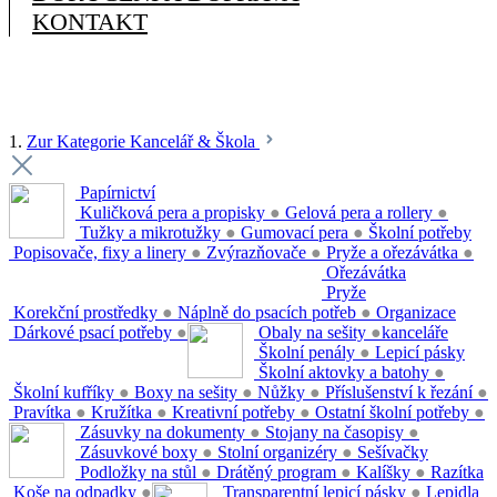
KONTAKT
1.
Zur Kategorie Kancelář & Škola
Papírnictví
Kuličková pera a propisky
●
Gelová pera a rollery
●
Tužky a mikrotužky
●
Gumovací pera
●
Školní potřeby
Popisovače, fixy a linery
●
Zvýrazňovače
●
Pryže a ořezávátka
●
Ořezávátka
Pryže
Korekční prostředky
●
Náplně do psacích potřeb
●
Organizace
Dárkové psací potřeby
●
Obaly na sešity
●
kanceláře
Školní penály
●
Lepicí pásky
Školní aktovky a batohy
●
Školní kufříky
●
Boxy na sešity
●
Nůžky
●
Příslušenství k řezání
●
Pravítka
●
Kružítka
●
Kreativní potřeby
●
Ostatní školní potřeby
●
Zásuvky na dokumenty
●
Stojany na časopisy
●
Zásuvkové boxy
●
Stolní organizéry
●
Sešívačky
Podložky na stůl
●
Drátěný program
●
Kalíšky
●
Razítka
Koše na odpadky
●
Transparentní lepicí pásky
●
Lepidla