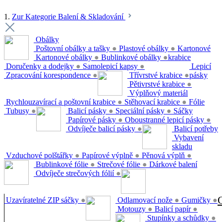
1.
Zur Kategorie Balení & Skladování
Obálky
Poštovní obálky a tašky
●
Plastové obálky
●
Kartonové
Kartonové obálky
●
Bublinkové obálky
●
krabice
Doručenky a dodejky
●
Samolepicí kapsy
●
Lepicí
Zpracování korespondence
●
Třívrstvé krabice
●
pásky
Pětivrstvé krabice
●
Výplňový materiál
Rychlouzavírací a poštovní krabice
●
Stěhovací krabice
●
Fólie
Tubusy
●
Balicí pásky
●
Speciální pásky
●
Sáčky
Papírové pásky
●
Oboustranné lepicí pásky
●
Odvíječe balicí pásky
●
Balicí potřeby
Vybavení
skladu
Vzduchové polštářky
●
Papírové výplně
●
Pěnová výplň
●
Bublinkové fólie
●
Strečové fólie
●
Dárkové balení
Odvíječe strečových fólií
●
Uzavíratelné ZIP sáčky
●
Odlamovací nože
●
Gumičky
●
Motouzy
●
Balicí papír
●
Stupínky a schůdky
●