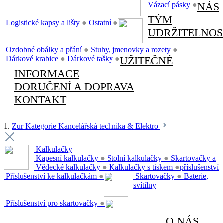
Vázací pásky
●
NÁS
TÝM
Logistické kapsy a lišty
●
Ostatní
●
UDRŽITELNOS
Ozdobné obálky a přání
●
Stuhy, jmenovky a rozety
●
Dárkové krabice
●
Dárkové tašky
●
UŽITEČNÉ
INFORMACE
DORUČENÍ A DOPRAVA
KONTAKT
1.
Zur Kategorie Kancelářská technika & Elektro
Kalkulačky
Kapesní kalkulačky
●
Stolní kalkulačky
●
Skartovačky a
Vědecké kalkulačky
●
Kalkulačky s tiskem
●
příslušenství
Příslušenství ke kalkulačkám
●
Skartovačky
●
Baterie,
svítilny
Příslušenství pro skartovačky
●
O NÁS