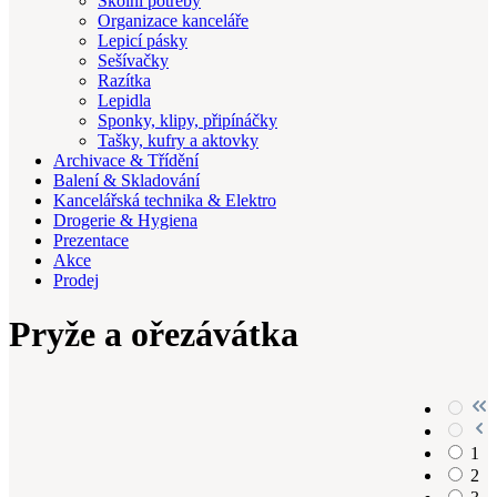
Školní potřeby
Organizace kanceláře
Lepicí pásky
Sešívačky
Razítka
Lepidla
Sponky, klipy, připínáčky
Tašky, kufry a aktovky
Archivace & Třídění
Balení & Skladování
Kancelářská technika & Elektro
Drogerie & Hygiena
Prezentace
Akce
Prodej
Pryže a ořezávátka
1
2