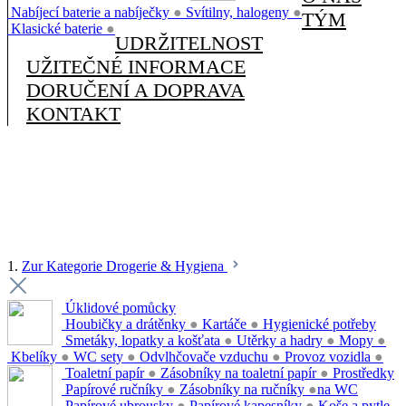
Nabíjecí baterie a nabíječky
●
Svítilny, halogeny
●
TÝM
Klasické baterie
●
UDRŽITELNOST
UŽITEČNÉ INFORMACE
DORUČENÍ A DOPRAVA
KONTAKT
1.
Zur Kategorie Drogerie & Hygiena
Úklidové pomůcky
Houbičky a drátěnky
●
Kartáče
●
Hygienické potřeby
Smetáky, lopatky a košťata
●
Utěrky a hadry
●
Mopy
●
Kbelíky
●
WC sety
●
Odvlhčovače vzduchu
●
Provoz vozidla
●
Toaletní papír
●
Zásobníky na toaletní papír
●
Prostředky
Papírové ručníky
●
Zásobníky na ručníky
●
na WC
Papírové ubrousky
●
Papírové kapesníky
●
Koše a pytle