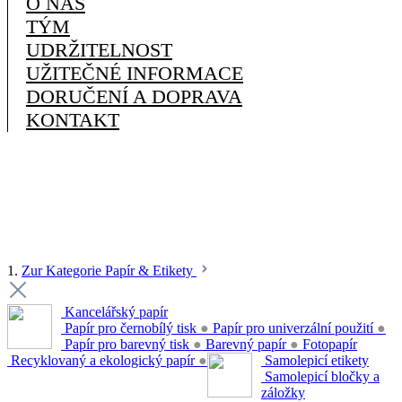
O NÁS
TÝM
UDRŽITELNOST
UŽITEČNÉ INFORMACE
DORUČENÍ A DOPRAVA
KONTAKT
1.
Zur Kategorie Papír & Etikety
Kancelářský papír
Papír pro černobílý tisk
●
Papír pro univerzální použití
●
Papír pro barevný tisk
●
Barevný papír
●
Fotopapír
Recyklovaný a ekologický papír
●
Samolepicí etikety
Samolepicí bločky a
záložky