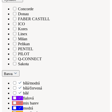
Concorde
Donau
FABER CASTELL
ICO
Kores
Linex
Milan
Pelikan
PENTEL
PILOT
Q-CONNECT
Sakota
Barva
bílá/modrá
bílá/červená
bílé
fialová
mix barev
modrá