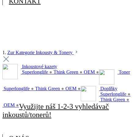
KONTAKT
1.
Zur Kategorie Inkousty & Tonery
Inkoustové kazety
Superlonglife
●
Think Green
●
OEM
●
Toner
Superlonglife
●
Think Green
●
OEM
●
Doplňky
Superlonglife
●
Think Green
●
OEM
●
Využijte náš 1-2-3 vyhledávač
inkoustů/tonerů!