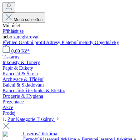
Menü schließen
Můj účet
Přihlásit se
nebo
zaregistrovat
Přehled
Osobní profil
Adresy
Platební metody
Objednávky
0,00 Kč*
Tiskárny
Inkousty & Tonery
Papír & Etikety
Kancelář & Škola
Archivace & Třídění
Balení & Skladování
Kancelářská technika & Elektro
Drogerie & Hygiena
Prezentace
Akce
Prodej
1.
Zur Kategorie Tiskárny
Laserová tiskárna
Černobílá laserová tiskárna
●
Barevná laserová tiskárna
●