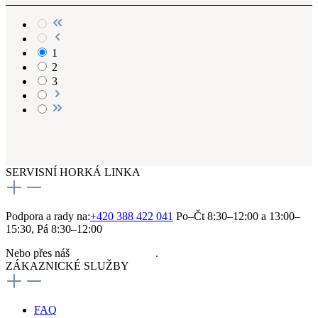
1
2
3
SERVISNÍ HORKÁ LINKA
Podpora a rady na:
+420 388 422 041
Po–Čt 8:30–12:00 a 13:00–
15:30, Pá 8:30–12:00
Nebo přes náš
kontaktní formulář
.
ZÁKAZNICKÉ SLUŽBY
FAQ