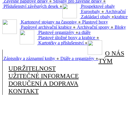
Závěsné papírové desky
●
Stojany pro závěsné desky
●
Příslušenství závěsných desek
●
Prospektové obaly
Euroobaly
●
Archivační
Zakládací obaly
●
krabice
Kartonové stojany na časopisy
●
Plastové boxy
Papírové archivační krabice
●
Archivační spony
●
Bloky
Plastové organizéry
●
a diáře
Plastové úložné boxy a krabice
●
Kartotéky a příslušenství
●
O NÁS
Zápisníky a záznamní knihy
●
Diáře a organizéry
●
TÝM
UDRŽITELNOST
UŽITEČNÉ INFORMACE
DORUČENÍ A DOPRAVA
KONTAKT