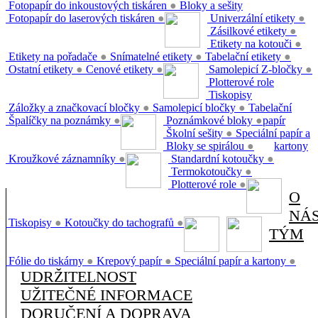
Fotopapír do inkoustových tiskáren
●
Bloky a sešity
Fotopapír do laserových tiskáren
●
Univerzální etikety
●
Zásilkové etikety
●
Etikety na kotouči
●
Etikety na pořadače
●
Snímatelné etikety
●
Tabelační etikety
●
Ostatní etikety
●
Cenové etikety
●
Samolepicí Z-bločky
●
Plotterové role
Tiskopisy
Záložky a značkovací bločky
●
Samolepicí bločky
●
Tabelační
Špalíčky na poznámky
●
Poznámkové bloky
●
papír
Školní sešity
●
Speciální papír a
Bloky se spirálou
●
kartony
Kroužkové záznamníky
●
Standardní kotoučky
●
Termokotoučky
●
Plotterové role
●
O
NÁ
Tiskopisy
●
Kotoučky do tachografů
●
TÝM
Fólie do tiskárny
●
Krepový papír
●
Speciální papír a kartony
●
UDRŽITELNOST
UŽITEČNÉ INFORMACE
DORUČENÍ A DOPRAVA