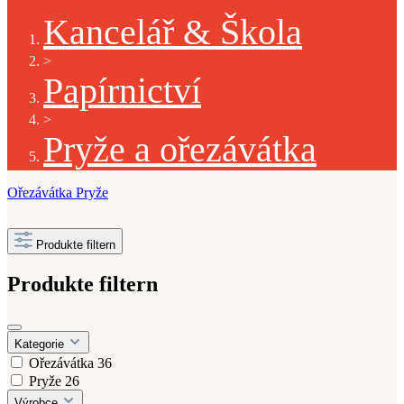
Kancelář & Škola
>
Papírnictví
>
Pryže a ořezávátka
Ořezávátka
Pryže
Produkte filtern
Produkte filtern
Kategorie
Ořezávátka
36
Pryže
26
Výrobce