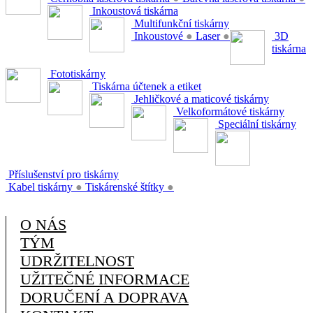
Inkoustová tiskárna
Multifunkční tiskárny
Inkoustové
●
Laser
●
3D
tiskárna
Fototiskárny
Tiskárna účtenek a etiket
Jehličkové a maticové tiskárny
Velkoformátové tiskárny
Speciální tiskárny
Příslušenství pro tiskárny
Kabel tiskárny
●
Tiskárenské štítky
●
O NÁS
TÝM
UDRŽITELNOST
UŽITEČNÉ INFORMACE
DORUČENÍ A DOPRAVA