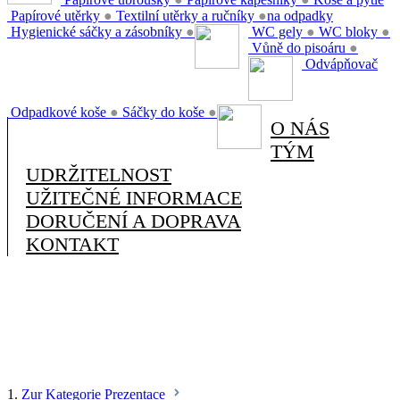
Papírové utěrky
●
Textilní utěrky a ručníky
●
na odpadky
Hygienické sáčky a zásobníky
●
WC gely
●
WC bloky
●
Vůně do pisoáru
●
Odvápňovač
Odpadkové koše
●
Sáčky do koše
●
O NÁS
TÝM
UDRŽITELNOST
UŽITEČNÉ INFORMACE
DORUČENÍ A DOPRAVA
KONTAKT
1.
Zur Kategorie Prezentace