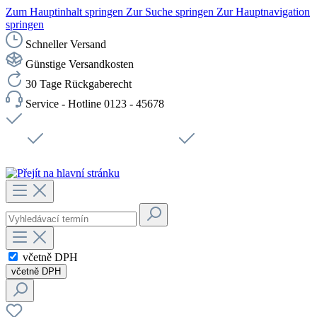
Zum Hauptinhalt springen
Zur Suche springen
Zur Hauptnavigation
springen
Schneller Versand
Günstige Versandkosten
30 Tage Rückgaberecht
Service - Hotline 0123 - 45678
Doprava zdarma od 1199 Kč bez DPH
Zabezpečené připojení SSL
Rychlé doručení
Podpora
Udržitelnost
Pracovní místa
včetně DPH
včetně DPH