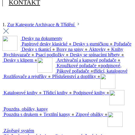
KONTAKT
1.
Zur Kategorie Archivace & Třídění
Desky na dokumenty
Papírové desky klasické
●
Desky s gumičkou
●
Pořadače
Desky s tkanicí
●
Boxy na spisy
●
Aktovky
●
Knihy
Rychlovazače
●
Psací podložky
●
Desky se spínacími hřbety
●
Desky s klipem
●
Archivační a kapsové pořadače
●
Kroužkové pořadače
●
podpisové,
Pákové pořadače
●
třídicí, katalogové
Rozlišovače a rejstříky
●
Příslušenství a doplňky
●
Katalogové knihy
●
Třídicí knihy
●
Podpisové knihy
●
Pouzdra, obálky, kapsy
Pouzdra s drukem
●
Textilní kapsy
●
Zipové obálky
●
Závěsný systém