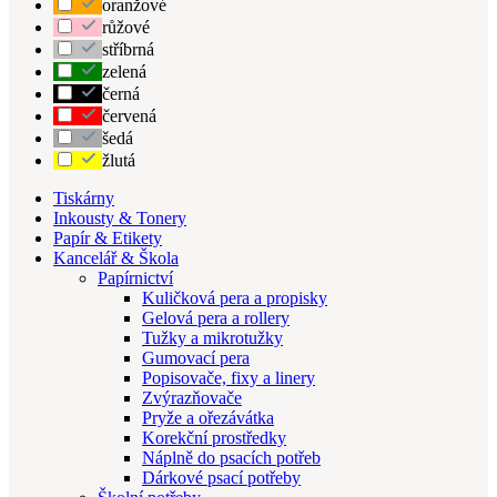
oranžové
růžové
stříbrná
zelená
černá
červená
šedá
žlutá
Tiskárny
Inkousty & Tonery
Papír & Etikety
Kancelář & Škola
Papírnictví
Kuličková pera a propisky
Gelová pera a rollery
Tužky a mikrotužky
Gumovací pera
Popisovače, fixy a linery
Zvýrazňovače
Pryže a ořezávátka
Korekční prostředky
Náplně do psacích potřeb
Dárkové psací potřeby