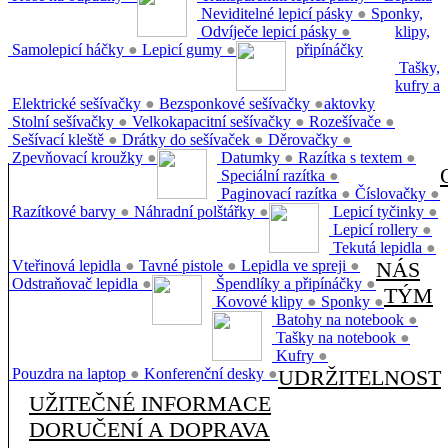
Neviditelné lepicí pásky
●
Sponky,
Odvíječe lepicí pásky
●
klipy,
Samolepicí háčky
●
Lepicí gumy
●
připínáčky
Tašky,
kufry a
Elektrické sešívačky
●
Bezsponkové sešívačky
●
aktovky
Stolní sešívačky
●
Velkokapacitní sešívačky
●
Rozešívače
●
Sešívací kleště
●
Drátky do sešívaček
●
Děrovačky
●
Zpevňovací kroužky
●
Datumky
●
Razítka s textem
●
Speciální razítka
●
Paginovací razítka
●
Číslovačky
●
Razítkové barvy
●
Náhradní polštářky
●
Lepicí tyčinky
●
Lepicí rollery
●
Tekutá lepidla
●
Vteřinová lepidla
●
Tavné pistole
●
Lepidla ve spreji
●
NÁS
Odstraňovač lepidla
●
Špendlíky a připínáčky
●
TÝM
Kovové klipy
●
Sponky
●
Batohy na notebook
●
Tašky na notebook
●
Kufry
●
Pouzdra na laptop
●
Konferenční desky
●
UDRŽITELNOST
UŽITEČNÉ INFORMACE
DORUČENÍ A DOPRAVA