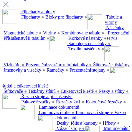
Flipcharty a bloky
Flipcharty
●
Bloky pro flipcharty
●
Tabule a
vitríny
Nástěnky
Magnetické tabule
●
Vitríny
●
Kombinované tabule
●
Prezentační
Příslušenství k tabulím
●
Korkové nástěnky
●
servis
Samolepicí nástěnky
●
Textilní nástěnky
●
Vizitkáře
●
Prezentační systém
●
Infotabulky
●
Štítkovače, tiskárny
Jmenovky a visačky
●
Rámečky
●
Prezentační stojany
●
štítků a etiketovací kleště
Štítkovače
●
Tiskárny štítků
●
Etiketovací kleště
●
Pásky a štítky
●
Řezací stroje a příslušenství
Pákové řezačky
●
Řezačky 2v1
●
Kotoučové řezačky
●
Laminace dokumentů
Laminovací fólie
●
Laminovací stroje
●
Vazba
dokumentů
Desky, fólie a kartony
●
Hřbety
●
Vázací stroje
●
Multimediální