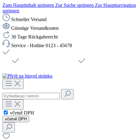
Zum Hauptinhalt springen
Zur Suche springen
Zur Hauptnavigation
springen
Schneller Versand
Günstige Versandkosten
30 Tage Rückgaberecht
Service - Hotline 0123 - 45678
Doprava zdarma od 1199 Kč bez DPH
Zabezpečené připojení SSL
Rychlé doručení
Podpora
Udržitelnost
Pracovní místa
včetně DPH
včetně DPH