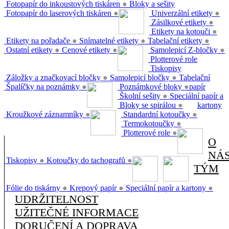
Fotopapír do inkoustových tiskáren
●
Bloky a sešity
Fotopapír do laserových tiskáren
●
Univerzální etikety
●
Zásilkové etikety
●
Etikety na kotouči
●
Etikety na pořadače
●
Snímatelné etikety
●
Tabelační etikety
●
Ostatní etikety
●
Cenové etikety
●
Samolepicí Z-bločky
●
Plotterové role
Tiskopisy
Záložky a značkovací bločky
●
Samolepicí bločky
●
Tabelační
Špalíčky na poznámky
●
Poznámkové bloky
●
papír
Školní sešity
●
Speciální papír a
Bloky se spirálou
●
kartony
Kroužkové záznamníky
●
Standardní kotoučky
●
Termokotoučky
●
Plotterové role
●
O
NÁ
Tiskopisy
●
Kotoučky do tachografů
●
TÝM
Fólie do tiskárny
●
Krepový papír
●
Speciální papír a kartony
●
UDRŽITELNOST
UŽITEČNÉ INFORMACE
DORUČENÍ A DOPRAVA