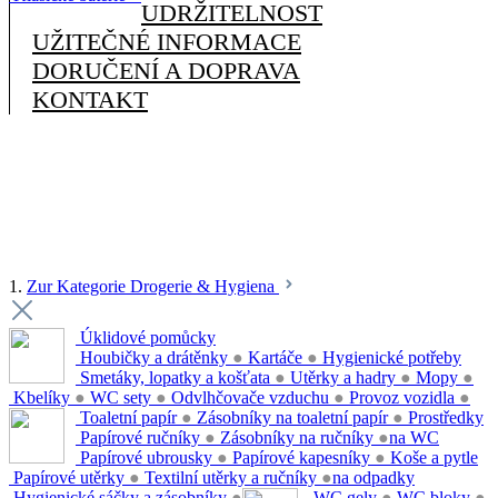
UDRŽITELNOST
UŽITEČNÉ INFORMACE
DORUČENÍ A DOPRAVA
KONTAKT
1.
Zur Kategorie Drogerie & Hygiena
Úklidové pomůcky
Houbičky a drátěnky
●
Kartáče
●
Hygienické potřeby
Smetáky, lopatky a košťata
●
Utěrky a hadry
●
Mopy
●
Kbelíky
●
WC sety
●
Odvlhčovače vzduchu
●
Provoz vozidla
●
Toaletní papír
●
Zásobníky na toaletní papír
●
Prostředky
Papírové ručníky
●
Zásobníky na ručníky
●
na WC
Papírové ubrousky
●
Papírové kapesníky
●
Koše a pytle
Papírové utěrky
●
Textilní utěrky a ručníky
●
na odpadky
Hygienické sáčky a zásobníky
●
WC gely
●
WC bloky
●