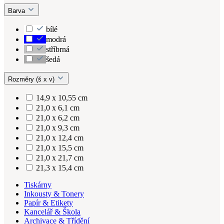
Barva
bílé
modrá
stříbrná
šedá
Rozměry (š x v)
14,9 x 10,55 cm
21,0 x 6,1 cm
21,0 x 6,2 cm
21,0 x 9,3 cm
21,0 x 12,4 cm
21,0 x 15,5 cm
21,0 x 21,7 cm
21,3 x 15,4 cm
Tiskárny
Inkousty & Tonery
Papír & Etikety
Kancelář & Škola
Archivace & Třídění