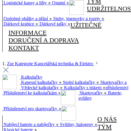
TÝM
Logistické kapsy a lišty
●
Ostatní
●
UDRŽITELNOS
Ozdobné obálky a přání
●
Stuhy, jmenovky a rozety
●
Dárkové krabice
●
Dárkové tašky
●
UŽITEČNÉ
INFORMACE
DORUČENÍ A DOPRAVA
KONTAKT
1.
Zur Kategorie Kancelářská technika & Elektro
Kalkulačky
Kapesní kalkulačky
●
Stolní kalkulačky
●
Skartovačky a
Vědecké kalkulačky
●
Kalkulačky s tiskem
●
příslušenství
Příslušenství ke kalkulačkám
●
Skartovačky
●
Baterie,
svítilny
Příslušenství pro skartovačky
●
O NÁS
Nabíjecí baterie a nabíječky
●
Svítilny, halogeny
●
TÝM
Klasické baterie
●