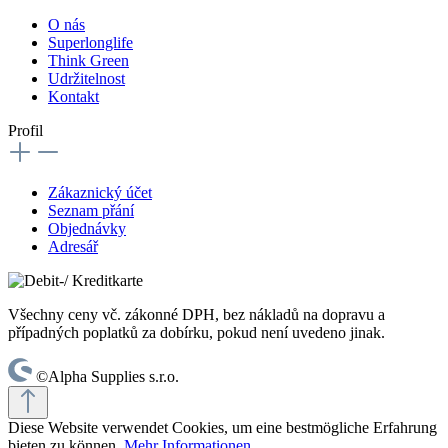
O nás
Superlonglife
Think Green
Udržitelnost
Kontakt
Profil
Zákaznický účet
Seznam přání
Objednávky
Adresář
Všechny ceny vč. zákonné DPH, bez nákladů na dopravu a
případných poplatků za dobírku, pokud není uvedeno jinak.
©Alpha Supplies s.r.o.
Diese Website verwendet Cookies, um eine bestmögliche Erfahrung
bieten zu können.
Mehr Informationen ...