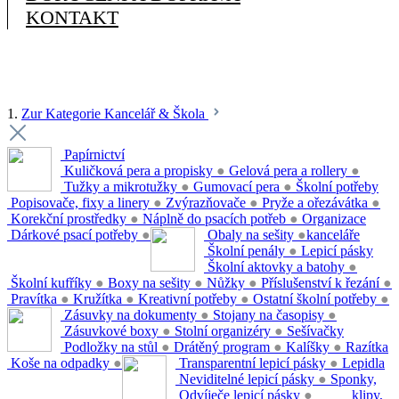
KONTAKT
1.
Zur Kategorie Kancelář & Škola
Papírnictví
Kuličková pera a propisky
●
Gelová pera a rollery
●
Tužky a mikrotužky
●
Gumovací pera
●
Školní potřeby
Popisovače, fixy a linery
●
Zvýrazňovače
●
Pryže a ořezávátka
●
Korekční prostředky
●
Náplně do psacích potřeb
●
Organizace
Dárkové psací potřeby
●
Obaly na sešity
●
kanceláře
Školní penály
●
Lepicí pásky
Školní aktovky a batohy
●
Školní kufříky
●
Boxy na sešity
●
Nůžky
●
Příslušenství k řezání
●
Pravítka
●
Kružítka
●
Kreativní potřeby
●
Ostatní školní potřeby
●
Zásuvky na dokumenty
●
Stojany na časopisy
●
Zásuvkové boxy
●
Stolní organizéry
●
Sešívačky
Podložky na stůl
●
Drátěný program
●
Kalíšky
●
Razítka
Koše na odpadky
●
Transparentní lepicí pásky
●
Lepidla
Neviditelné lepicí pásky
●
Sponky,
Odvíječe lepicí pásky
●
klipy,