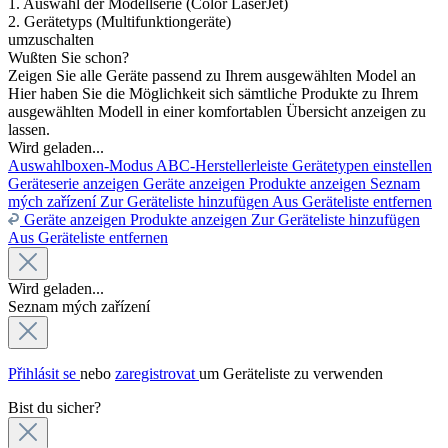
1. Auswahl der Modellserie (Color LaserJet)
2. Gerätetyps (Multifunktiongeräte)
umzuschalten
Wußten Sie schon?
Zeigen Sie alle Geräte passend zu Ihrem ausgewählten Model an
Hier haben Sie die Möglichkeit sich sämtliche Produkte zu Ihrem
ausgewählten Modell in einer komfortablen Übersicht anzeigen zu
lassen.
Wird geladen...
Auswahlboxen-Modus
ABC-Herstellerleiste
Gerätetypen einstellen
Geräteserie anzeigen
Geräte anzeigen
Produkte anzeigen
Seznam
mých zařízení
Zur Geräteliste hinzufügen
Aus Geräteliste entfernen
Geräte anzeigen
Produkte anzeigen
Zur Geräteliste hinzufügen
Aus Geräteliste entfernen
Wird geladen...
Seznam mých zařízení
Přihlásit se
nebo
zaregistrovat
um Geräteliste zu verwenden
Bist du sicher?