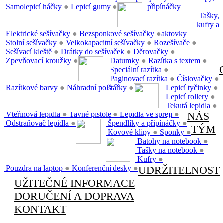
Samolepicí háčky
●
Lepicí gumy
●
připínáčky
Tašky,
kufry a
Elektrické sešívačky
●
Bezsponkové sešívačky
●
aktovky
Stolní sešívačky
●
Velkokapacitní sešívačky
●
Rozešívače
●
Sešívací kleště
●
Drátky do sešívaček
●
Děrovačky
●
Zpevňovací kroužky
●
Datumky
●
Razítka s textem
●
Speciální razítka
●
Paginovací razítka
●
Číslovačky
●
Razítkové barvy
●
Náhradní polštářky
●
Lepicí tyčinky
●
Lepicí rollery
●
Tekutá lepidla
●
Vteřinová lepidla
●
Tavné pistole
●
Lepidla ve spreji
●
NÁS
Odstraňovač lepidla
●
Špendlíky a připínáčky
●
TÝM
Kovové klipy
●
Sponky
●
Batohy na notebook
●
Tašky na notebook
●
Kufry
●
Pouzdra na laptop
●
Konferenční desky
●
UDRŽITELNOST
UŽITEČNÉ INFORMACE
DORUČENÍ A DOPRAVA
KONTAKT