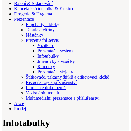
Balení & Skladování
Kancelářská technika & Elektro
Drogerie & Hygiena
Prezentace
Flipcharty a bloky
Tabule a vitríny
Nástěnky
Prezentační servis
Vizitkáře
Prezentační systém
Infotabulky
Jmenovky a visačky
Rámečky
Prezentační stojany
Štítkovače, tiskárny štítků a etiketovací kleště
Řezací stroje a příslušenství
Laminace dokumentů
Vazba dokumentů
Multimediální prezentace a příslušenství
Akce
Prodej
Infotabulky