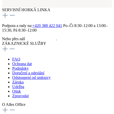
SERVISNÍ HORKÁ LINKA
Podpora a rady na:
+420 388 422 041
Po–Čt 8:30–12:00 a 13:00–
15:30, Pá 8:30–12:00
Nebo přes náš
kontaktní formulář
.
ZÁKAZNICKÉ SLUŽBY
FAQ
Ochrana dat
Podmínky
Doručení a odeslání
Odstoupení od smlouvy
Záruka
Udržba
Otisk
Zpravodaj
O Alles Office