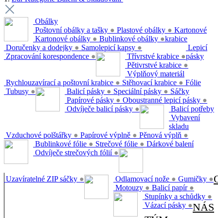
Obálky
Poštovní obálky a tašky
●
Plastové obálky
●
Kartonové
Kartonové obálky
●
Bublinkové obálky
●
krabice
Doručenky a dodejky
●
Samolepicí kapsy
●
Lepicí
Zpracování korespondence
●
Třívrstvé krabice
●
pásky
Pětivrstvé krabice
●
Výplňový materiál
Rychlouzavírací a poštovní krabice
●
Stěhovací krabice
●
Fólie
Tubusy
●
Balicí pásky
●
Speciální pásky
●
Sáčky
Papírové pásky
●
Oboustranné lepicí pásky
●
Odvíječe balicí pásky
●
Balicí potřeby
Vybavení
skladu
Vzduchové polštářky
●
Papírové výplně
●
Pěnová výplň
●
Bublinkové fólie
●
Strečové fólie
●
Dárkové balení
Odvíječe strečových fólií
●
Uzavíratelné ZIP sáčky
●
Odlamovací nože
●
Gumičky
●
Motouzy
●
Balicí papír
●
Stupínky a schůdky
●
Vázací pásky
●
NÁS