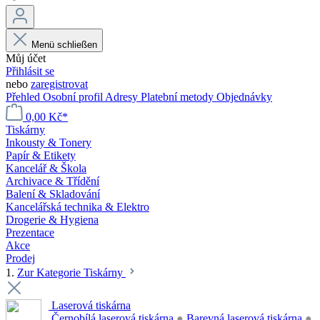
Menü schließen
Můj účet
Přihlásit se
nebo
zaregistrovat
Přehled
Osobní profil
Adresy
Platební metody
Objednávky
0,00 Kč*
Tiskárny
Inkousty & Tonery
Papír & Etikety
Kancelář & Škola
Archivace & Třídění
Balení & Skladování
Kancelářská technika & Elektro
Drogerie & Hygiena
Prezentace
Akce
Prodej
1.
Zur Kategorie Tiskárny
Laserová tiskárna
Černobílá laserová tiskárna
●
Barevná laserová tiskárna
●