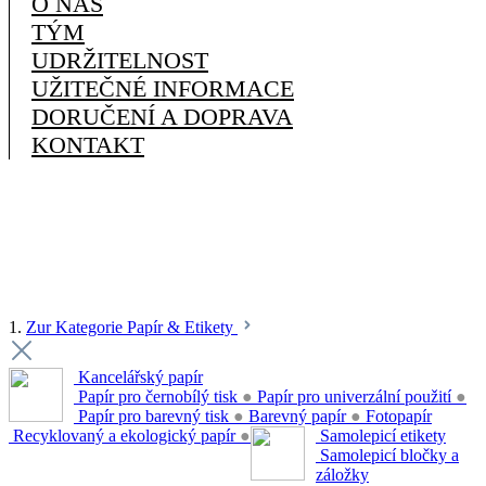
O NÁS
TÝM
UDRŽITELNOST
UŽITEČNÉ INFORMACE
DORUČENÍ A DOPRAVA
KONTAKT
1.
Zur Kategorie Papír & Etikety
Kancelářský papír
Papír pro černobílý tisk
●
Papír pro univerzální použití
●
Papír pro barevný tisk
●
Barevný papír
●
Fotopapír
Recyklovaný a ekologický papír
●
Samolepicí etikety
Samolepicí bločky a
záložky