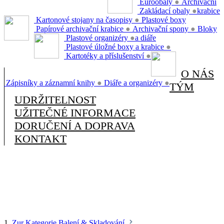
Euroobaly
●
Archivační
Zakládací obaly
●
krabice
Kartonové stojany na časopisy
●
Plastové boxy
Papírové archivační krabice
●
Archivační spony
●
Bloky
Plastové organizéry
●
a diáře
Plastové úložné boxy a krabice
●
Kartotéky a příslušenství
●
O NÁS
Zápisníky a záznamní knihy
●
Diáře a organizéry
●
TÝM
UDRŽITELNOST
UŽITEČNÉ INFORMACE
DORUČENÍ A DOPRAVA
KONTAKT
1.
Zur Kategorie Balení & Skladování