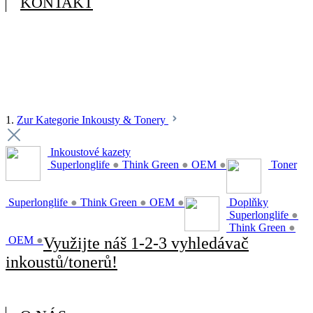
KONTAKT
1.
Zur Kategorie Inkousty & Tonery
Inkoustové kazety
Superlonglife
●
Think Green
●
OEM
●
Toner
Superlonglife
●
Think Green
●
OEM
●
Doplňky
Superlonglife
●
Think Green
●
OEM
●
Využijte náš 1-2-3 vyhledávač
inkoustů/tonerů!