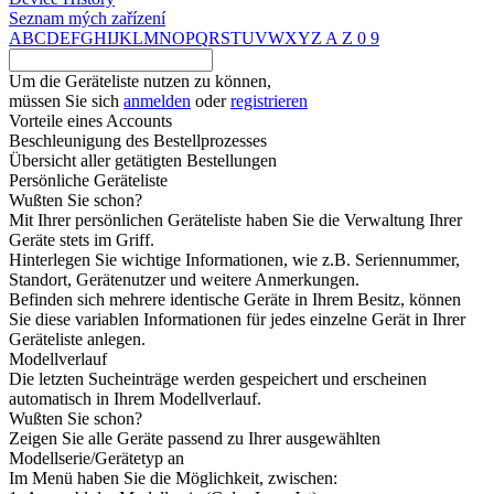
Seznam mých zařízení
A
B
C
D
E
F
G
H
I
J
K
L
M
N
O
P
Q
R
S
T
U
V
W
X
Y
Z
A
Z
0
9
Um die Geräteliste nutzen zu können,
müssen Sie sich
anmelden
oder
registrieren
Vorteile eines Accounts
Beschleunigung des Bestellprozesses
Übersicht aller getätigten Bestellungen
Persönliche Geräteliste
Wußten Sie schon?
Mit Ihrer persönlichen Geräteliste haben Sie die Verwaltung Ihrer
Geräte stets im Griff.
Hinterlegen Sie wichtige Informationen, wie z.B. Seriennummer,
Standort, Gerätenutzer und weitere Anmerkungen.
Befinden sich mehrere identische Geräte in Ihrem Besitz, können
Sie diese variablen Informationen für jedes einzelne Gerät in Ihrer
Geräteliste anlegen.
Modellverlauf
Die letzten Sucheinträge werden gespeichert und erscheinen
automatisch in Ihrem Modellverlauf.
Wußten Sie schon?
Zeigen Sie alle Geräte passend zu Ihrer ausgewählten
Modellserie/Gerätetyp an
Im Menü haben Sie die Möglichkeit, zwischen: