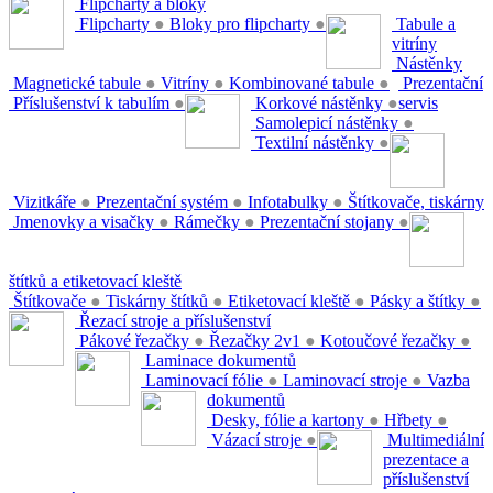
Flipcharty a bloky
Flipcharty
●
Bloky pro flipcharty
●
Tabule a
vitríny
Nástěnky
Magnetické tabule
●
Vitríny
●
Kombinované tabule
●
Prezentační
Příslušenství k tabulím
●
Korkové nástěnky
●
servis
Samolepicí nástěnky
●
Textilní nástěnky
●
Vizitkáře
●
Prezentační systém
●
Infotabulky
●
Štítkovače, tiskárny
Jmenovky a visačky
●
Rámečky
●
Prezentační stojany
●
štítků a etiketovací kleště
Štítkovače
●
Tiskárny štítků
●
Etiketovací kleště
●
Pásky a štítky
●
Řezací stroje a příslušenství
Pákové řezačky
●
Řezačky 2v1
●
Kotoučové řezačky
●
Laminace dokumentů
Laminovací fólie
●
Laminovací stroje
●
Vazba
dokumentů
Desky, fólie a kartony
●
Hřbety
●
Vázací stroje
●
Multimediální
prezentace a
příslušenství