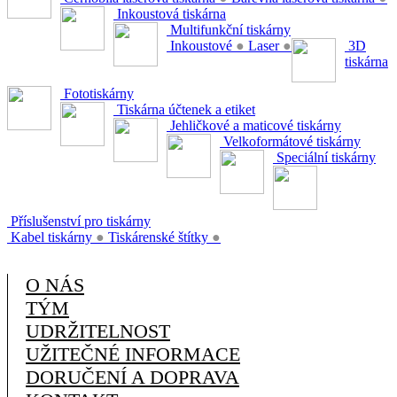
Inkoustová tiskárna
Multifunkční tiskárny
Inkoustové
●
Laser
●
3D
tiskárna
Fototiskárny
Tiskárna účtenek a etiket
Jehličkové a maticové tiskárny
Velkoformátové tiskárny
Speciální tiskárny
Příslušenství pro tiskárny
Kabel tiskárny
●
Tiskárenské štítky
●
O NÁS
TÝM
UDRŽITELNOST
UŽITEČNÉ INFORMACE
DORUČENÍ A DOPRAVA