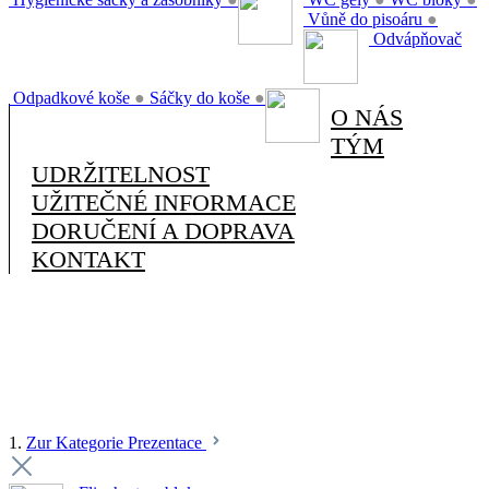
Vůně do pisoáru
●
Odvápňovač
Odpadkové koše
●
Sáčky do koše
●
O NÁS
TÝM
UDRŽITELNOST
UŽITEČNÉ INFORMACE
DORUČENÍ A DOPRAVA
KONTAKT
1.
Zur Kategorie Prezentace