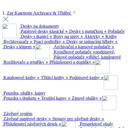
1.
Zur Kategorie Archivace & Třídění
Desky na dokumenty
Papírové desky klasické
●
Desky s gumičkou
●
Pořadače
Desky s tkanicí
●
Boxy na spisy
●
Aktovky
●
Knihy
Rychlovazače
●
Psací podložky
●
Desky se spínacími hřbety
●
Desky s klipem
●
Archivační a kapsové pořadače
●
Kroužkové pořadače
●
podpisové,
Pákové pořadače
●
třídicí, katalogové
Rozlišovače a rejstříky
●
Příslušenství a doplňky
●
Katalogové knihy
●
Třídicí knihy
●
Podpisové knihy
●
Pouzdra, obálky, kapsy
Pouzdra s drukem
●
Textilní kapsy
●
Zipové obálky
●
Závěsný systém
Závěsné papírové desky
●
Stojany pro závěsné desky
●
Příslušenství závěsných desek
●
Prospektové obaly