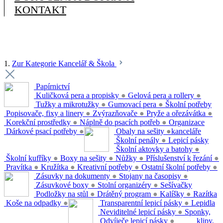
KONTAKT
1.
Zur Kategorie Kancelář & Škola
Papírnictví
Kuličková pera a propisky
●
Gelová pera a rollery
●
Tužky a mikrotužky
●
Gumovací pera
●
Školní potřeby
Popisovače, fixy a linery
●
Zvýrazňovače
●
Pryže a ořezávátka
●
Korekční prostředky
●
Náplně do psacích potřeb
●
Organizace
Dárkové psací potřeby
●
Obaly na sešity
●
kanceláře
Školní penály
●
Lepicí pásky
Školní aktovky a batohy
●
Školní kufříky
●
Boxy na sešity
●
Nůžky
●
Příslušenství k řezání
●
Pravítka
●
Kružítka
●
Kreativní potřeby
●
Ostatní školní potřeby
●
Zásuvky na dokumenty
●
Stojany na časopisy
●
Zásuvkové boxy
●
Stolní organizéry
●
Sešívačky
Podložky na stůl
●
Drátěný program
●
Kalíšky
●
Razítka
Koše na odpadky
●
Transparentní lepicí pásky
●
Lepidla
Neviditelné lepicí pásky
●
Sponky,
Odvíječe lepicí pásky
●
klipy,