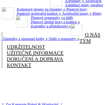
Euroobaly
●
Archivační
Zakládací obaly
●
krabice
Kartonové stojany na časopisy
●
Plastové boxy
Papírové archivační krabice
●
Archivační spony
●
Bloky
Plastové organizéry
●
a diáře
Plastové úložné boxy a krabice
●
Kartotéky a příslušenství
●
O NÁS
Zápisníky a záznamní knihy
●
Diáře a organizéry
●
TÝM
UDRŽITELNOST
UŽITEČNÉ INFORMACE
DORUČENÍ A DOPRAVA
KONTAKT
1.
Zur Kategorie Balení & Skladování