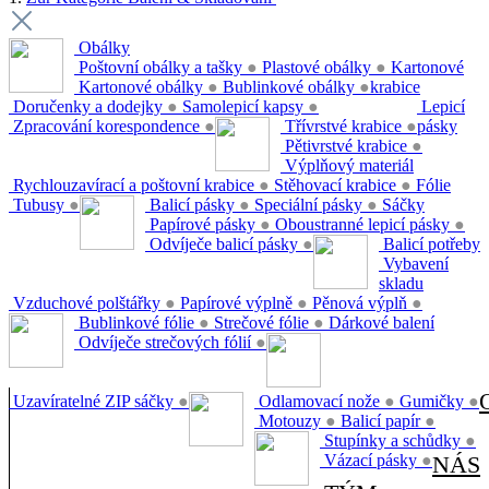
Obálky
Poštovní obálky a tašky
●
Plastové obálky
●
Kartonové
Kartonové obálky
●
Bublinkové obálky
●
krabice
Doručenky a dodejky
●
Samolepicí kapsy
●
Lepicí
Zpracování korespondence
●
Třívrstvé krabice
●
pásky
Pětivrstvé krabice
●
Výplňový materiál
Rychlouzavírací a poštovní krabice
●
Stěhovací krabice
●
Fólie
Tubusy
●
Balicí pásky
●
Speciální pásky
●
Sáčky
Papírové pásky
●
Oboustranné lepicí pásky
●
Odvíječe balicí pásky
●
Balicí potřeby
Vybavení
skladu
Vzduchové polštářky
●
Papírové výplně
●
Pěnová výplň
●
Bublinkové fólie
●
Strečové fólie
●
Dárkové balení
Odvíječe strečových fólií
●
Uzavíratelné ZIP sáčky
●
Odlamovací nože
●
Gumičky
●
Motouzy
●
Balicí papír
●
Stupínky a schůdky
●
Vázací pásky
●
NÁS