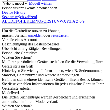
Modell wählen
Personalisierte Geräteinformationen
Device History
Seznam mých zařízení
A
B
C
D
E
F
G
H
I
J
K
L
M
N
O
P
Q
R
S
T
U
V
W
X
Y
Z
A
Z
0
9
Um die Geräteliste nutzen zu können,
müssen Sie sich
anmelden
oder
registrieren
Vorteile eines Accounts
Beschleunigung des Bestellprozesses
Übersicht aller getätigten Bestellungen
Persönliche Geräteliste
Wußten Sie schon?
Mit Ihrer persönlichen Geräteliste haben Sie die Verwaltung Ihrer
Geräte stets im Griff.
Hinterlegen Sie wichtige Informationen, wie z.B. Seriennummer,
Standort, Gerätenutzer und weitere Anmerkungen.
Befinden sich mehrere identische Geräte in Ihrem Besitz, können
Sie diese variablen Informationen für jedes einzelne Gerät in Ihrer
Geräteliste anlegen.
Modellverlauf
Die letzten Sucheinträge werden gespeichert und erscheinen
automatisch in Ihrem Modellverlauf.
Wußten Sie schon?