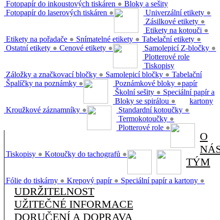
Fotopapír do inkoustových tiskáren
●
Bloky a sešity
Fotopapír do laserových tiskáren
●
Univerzální etikety
●
Zásilkové etikety
●
Etikety na kotouči
●
Etikety na pořadače
●
Snímatelné etikety
●
Tabelační etikety
●
Ostatní etikety
●
Cenové etikety
●
Samolepicí Z-bločky
●
Plotterové role
Tiskopisy
Záložky a značkovací bločky
●
Samolepicí bločky
●
Tabelační
Špalíčky na poznámky
●
Poznámkové bloky
●
papír
Školní sešity
●
Speciální papír a
Bloky se spirálou
●
kartony
Kroužkové záznamníky
●
Standardní kotoučky
●
Termokotoučky
●
Plotterové role
●
O
NÁ
Tiskopisy
●
Kotoučky do tachografů
●
TÝM
Fólie do tiskárny
●
Krepový papír
●
Speciální papír a kartony
●
UDRŽITELNOST
UŽITEČNÉ INFORMACE
DORUČENÍ A DOPRAVA