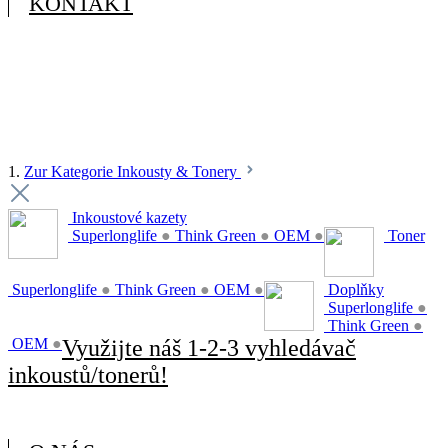
KONTAKT
1.
Zur Kategorie Inkousty & Tonery
Inkoustové kazety
Superlonglife
●
Think Green
●
OEM
●
Toner
Superlonglife
●
Think Green
●
OEM
●
Doplňky
Superlonglife
●
Think Green
●
OEM
●
Využijte náš 1-2-3 vyhledávač
inkoustů/tonerů!