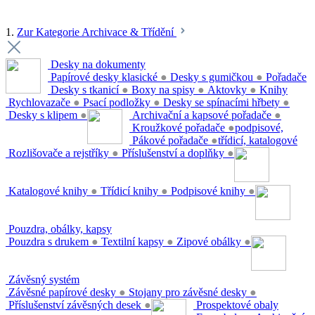
1.
Zur Kategorie Archivace & Třídění
Desky na dokumenty
Papírové desky klasické
●
Desky s gumičkou
●
Pořadače
Desky s tkanicí
●
Boxy na spisy
●
Aktovky
●
Knihy
Rychlovazače
●
Psací podložky
●
Desky se spínacími hřbety
●
Desky s klipem
●
Archivační a kapsové pořadače
●
Kroužkové pořadače
●
podpisové,
Pákové pořadače
●
třídicí, katalogové
Rozlišovače a rejstříky
●
Příslušenství a doplňky
●
Katalogové knihy
●
Třídicí knihy
●
Podpisové knihy
●
Pouzdra, obálky, kapsy
Pouzdra s drukem
●
Textilní kapsy
●
Zipové obálky
●
Závěsný systém
Závěsné papírové desky
●
Stojany pro závěsné desky
●
Příslušenství závěsných desek
●
Prospektové obaly