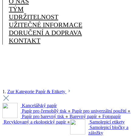
O NÁS
TÝM
UDRŽITELNOST
UŽITEČNÉ INFORMACE
DORUČENÍ A DOPRAVA
KONTAKT
1.
Zur Kategorie Papír & Etikety
Kancelářský papír
Papír pro černobílý tisk
●
Papír pro univerzální použití
●
Papír pro barevný tisk
●
Barevný papír
●
Fotopapír
Recyklovaný a ekologický papír
●
Samolepicí etikety
Samolepicí bločky a
záložky