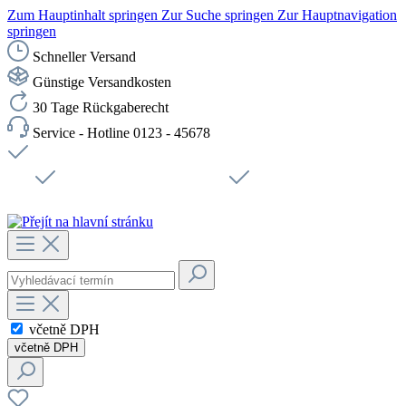
Zum Hauptinhalt springen
Zur Suche springen
Zur Hauptnavigation
springen
Schneller Versand
Günstige Versandkosten
30 Tage Rückgaberecht
Service - Hotline 0123 - 45678
Doprava zdarma od 1199 Kč bez DPH
Zabezpečené připojení SSL
Rychlé doručení
Podpora
Udržitelnost
Pracovní místa
včetně DPH
včetně DPH