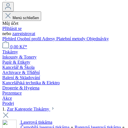
Menü schließen
Můj účet
Přihlásit se
nebo
zaregistrovat
Přehled
Osobní profil
Adresy
Platební metody
Objednávky
0,00 Kč*
Tiskárny
Inkousty & Tonery
Papír & Etikety
Kancelář & Škola
Archivace & Třídění
Balení & Skladování
Kancelářská technika & Elektro
Drogerie & Hygiena
Prezentace
Akce
Prodej
1.
Zur Kategorie Tiskárny
Laserová tiskárna
Černobílá laserová tiskárna
●
Barevná laserová tiskárna
●