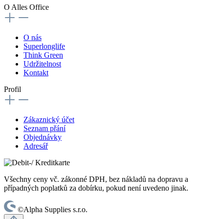
O Alles Office
O nás
Superlonglife
Think Green
Udržitelnost
Kontakt
Profil
Zákaznický účet
Seznam přání
Objednávky
Adresář
Všechny ceny vč. zákonné DPH, bez nákladů na dopravu a
případných poplatků za dobírku, pokud není uvedeno jinak.
©Alpha Supplies s.r.o.