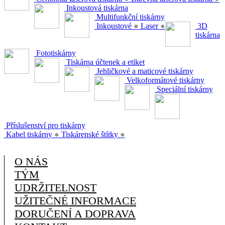
Inkoustová tiskárna
Multifunkční tiskárny
Inkoustové
●
Laser
●
3D
tiskárna
Fototiskárny
Tiskárna účtenek a etiket
Jehličkové a maticové tiskárny
Velkoformátové tiskárny
Speciální tiskárny
Příslušenství pro tiskárny
Kabel tiskárny
●
Tiskárenské štítky
●
O NÁS
TÝM
UDRŽITELNOST
UŽITEČNÉ INFORMACE
DORUČENÍ A DOPRAVA