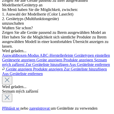
Zeigen Sie alle Geräte passend zu Ihrer ausgewählten
Modellserie/Gerätetyp an
Im Menü haben Sie die Möglichkeit, zwischen:
1. Auswahl der Modellserie (Color LaserJet)
2. Gerätetyps (Multifunktiongeräte)
umzuschalten
Wußten Sie schon?
Zeigen Sie alle Geräte passend zu Ihrem ausgewählten Model an
Hier haben Sie die Möglichkeit sich sämtliche Produkte zu Ihrem
ausgewählten Modell in einer komfortablen Übersicht anzeigen zu
lassen.
Wird geladen...
Auswahlboxen-Modus
ABC-Herstellerleiste
Gerätetypen einstellen
Geräteserie anzeigen
Geräte anzeigen
Produkte anzeigen
Seznam
mých zařízení
Zur Geräteliste hinzufügen
Aus Geräteliste entfernen
Geräte anzeigen
Produkte anzeigen
Zur Geräteliste hinzufügen
Aus Geräteliste entfernen
Wird geladen...
Seznam mých zařízení
Přihlásit se
nebo
zaregistrovat
um Geräteliste zu verwenden