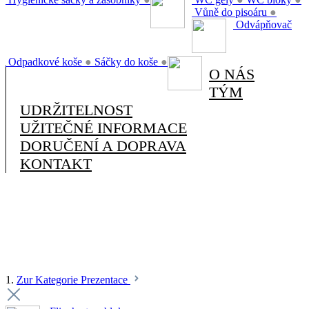
Vůně do pisoáru
●
Odvápňovač
Odpadkové koše
●
Sáčky do koše
●
O NÁS
TÝM
UDRŽITELNOST
UŽITEČNÉ INFORMACE
DORUČENÍ A DOPRAVA
KONTAKT
1.
Zur Kategorie Prezentace