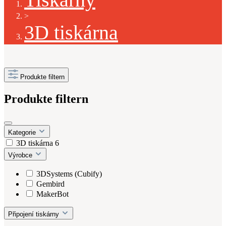
>
3D tiskárna
Produkte filtern
Produkte filtern
Kategorie
3D tiskárna
6
Výrobce
3DSystems (Cubify)
Gembird
MakerBot
Připojení tiskárny