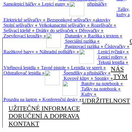
Samolepicí háčky
●
Lepicí gumy
●
připínáčky
Tašky,
kufry a
Elektrické sešívačky
●
Bezsponkové sešívačky
●
aktovky
Stolní sešívačky
●
Velkokapacitní sešívačky
●
Rozešívače
●
Sešívací kleště
●
Drátky do sešívaček
●
Děrovačky
●
Zpevňovací kroužky
●
Datumky
●
Razítka s textem
●
Speciální razítka
●
Paginovací razítka
●
Číslovačky
●
Razítkové barvy
●
Náhradní polštářky
●
Lepicí tyčinky
●
Lepicí rollery
●
Tekutá lepidla
●
Vteřinová lepidla
●
Tavné pistole
●
Lepidla ve spreji
●
NÁS
Odstraňovač lepidla
●
Špendlíky a připínáčky
●
TÝM
Kovové klipy
●
Sponky
●
Batohy na notebook
●
Tašky na notebook
●
Kufry
●
Pouzdra na laptop
●
Konferenční desky
●
UDRŽITELNOST
UŽITEČNÉ INFORMACE
DORUČENÍ A DOPRAVA
KONTAKT