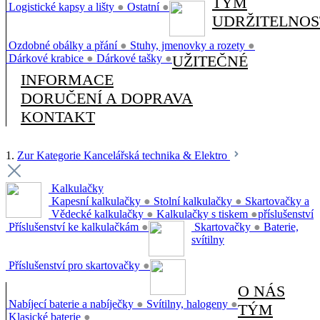
TÝM
Logistické kapsy a lišty
●
Ostatní
●
UDRŽITELNOS
Ozdobné obálky a přání
●
Stuhy, jmenovky a rozety
●
Dárkové krabice
●
Dárkové tašky
●
UŽITEČNÉ
INFORMACE
DORUČENÍ A DOPRAVA
KONTAKT
1.
Zur Kategorie Kancelářská technika & Elektro
Kalkulačky
Kapesní kalkulačky
●
Stolní kalkulačky
●
Skartovačky a
Vědecké kalkulačky
●
Kalkulačky s tiskem
●
příslušenství
Příslušenství ke kalkulačkám
●
Skartovačky
●
Baterie,
svítilny
Příslušenství pro skartovačky
●
O NÁS
Nabíjecí baterie a nabíječky
●
Svítilny, halogeny
●
TÝM
Klasické baterie
●