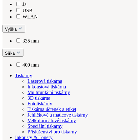
Ja
USB
WLAN
Výška
335 mm
Šířka
400 mm
Tiskárny
Laserová tiskárna
Inkoustová tiskárna
Multifunkční tiskárny
3D tiskárna
Fototiskárny
Tiskárna účtenek a etiket
Jehličkové a maticové tiskárny
Velkoformátové tiskárny
Speciální tiskárny
Příslušenství pro tiskárny
Inkousty & Tonery