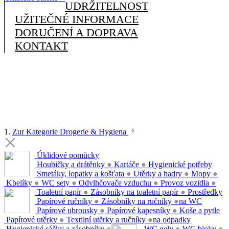
UDRŽITELNOST
UŽITEČNÉ INFORMACE
DORUČENÍ A DOPRAVA
KONTAKT
1.
Zur Kategorie Drogerie & Hygiena
Úklidové pomůcky
Houbičky a drátěnky
●
Kartáče
●
Hygienické potřeby
Smetáky, lopatky a košťata
●
Utěrky a hadry
●
Mopy
●
Kbelíky
●
WC sety
●
Odvlhčovače vzduchu
●
Provoz vozidla
●
Toaletní papír
●
Zásobníky na toaletní papír
●
Prostředky
Papírové ručníky
●
Zásobníky na ručníky
●
na WC
Papírové ubrousky
●
Papírové kapesníky
●
Koše a pytle
Papírové utěrky
●
Textilní utěrky a ručníky
●
na odpadky
Hygienické sáčky a zásobníky
●
WC gely
●
WC bloky
●