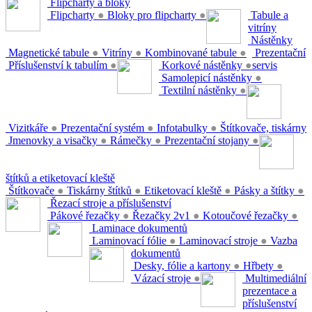
Flipcharty a bloky
Flipcharty
●
Bloky pro flipcharty
●
Tabule a
vitríny
Nástěnky
Magnetické tabule
●
Vitríny
●
Kombinované tabule
●
Prezentační
Příslušenství k tabulím
●
Korkové nástěnky
●
servis
Samolepicí nástěnky
●
Textilní nástěnky
●
Vizitkáře
●
Prezentační systém
●
Infotabulky
●
Štítkovače, tiskárny
Jmenovky a visačky
●
Rámečky
●
Prezentační stojany
●
štítků a etiketovací kleště
Štítkovače
●
Tiskárny štítků
●
Etiketovací kleště
●
Pásky a štítky
●
Řezací stroje a příslušenství
Pákové řezačky
●
Řezačky 2v1
●
Kotoučové řezačky
●
Laminace dokumentů
Laminovací fólie
●
Laminovací stroje
●
Vazba
dokumentů
Desky, fólie a kartony
●
Hřbety
●
Vázací stroje
●
Multimediální
prezentace a
příslušenství