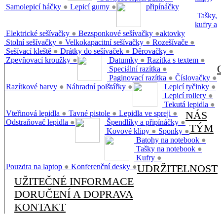
Samolepicí háčky
●
Lepicí gumy
●
připínáčky
Tašky,
kufry a
Elektrické sešívačky
●
Bezsponkové sešívačky
●
aktovky
Stolní sešívačky
●
Velkokapacitní sešívačky
●
Rozešívače
●
Sešívací kleště
●
Drátky do sešívaček
●
Děrovačky
●
Zpevňovací kroužky
●
Datumky
●
Razítka s textem
●
Speciální razítka
●
Paginovací razítka
●
Číslovačky
●
Razítkové barvy
●
Náhradní polštářky
●
Lepicí tyčinky
●
Lepicí rollery
●
Tekutá lepidla
●
Vteřinová lepidla
●
Tavné pistole
●
Lepidla ve spreji
●
NÁS
Odstraňovač lepidla
●
Špendlíky a připínáčky
●
TÝM
Kovové klipy
●
Sponky
●
Batohy na notebook
●
Tašky na notebook
●
Kufry
●
Pouzdra na laptop
●
Konferenční desky
●
UDRŽITELNOST
UŽITEČNÉ INFORMACE
DORUČENÍ A DOPRAVA
KONTAKT