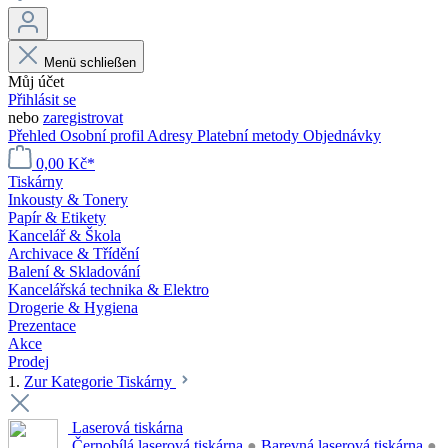
Menü schließen
Můj účet
Přihlásit se
nebo
zaregistrovat
Přehled
Osobní profil
Adresy
Platební metody
Objednávky
0,00 Kč*
Tiskárny
Inkousty & Tonery
Papír & Etikety
Kancelář & Škola
Archivace & Třídění
Balení & Skladování
Kancelářská technika & Elektro
Drogerie & Hygiena
Prezentace
Akce
Prodej
1.
Zur Kategorie Tiskárny
Laserová tiskárna
Černobílá laserová tiskárna
●
Barevná laserová tiskárna
●