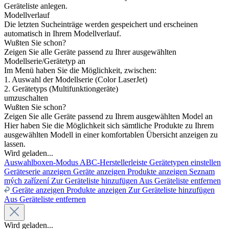
Geräteliste anlegen.
Modellverlauf
Die letzten Sucheinträge werden gespeichert und erscheinen
automatisch in Ihrem Modellverlauf.
Wußten Sie schon?
Zeigen Sie alle Geräte passend zu Ihrer ausgewählten
Modellserie/Gerätetyp an
Im Menü haben Sie die Möglichkeit, zwischen:
1. Auswahl der Modellserie (Color LaserJet)
2. Gerätetyps (Multifunktiongeräte)
umzuschalten
Wußten Sie schon?
Zeigen Sie alle Geräte passend zu Ihrem ausgewählten Model an
Hier haben Sie die Möglichkeit sich sämtliche Produkte zu Ihrem
ausgewählten Modell in einer komfortablen Übersicht anzeigen zu
lassen.
Wird geladen...
Auswahlboxen-Modus
ABC-Herstellerleiste
Gerätetypen einstellen
Geräteserie anzeigen
Geräte anzeigen
Produkte anzeigen
Seznam
mých zařízení
Zur Geräteliste hinzufügen
Aus Geräteliste entfernen
Geräte anzeigen
Produkte anzeigen
Zur Geräteliste hinzufügen
Aus Geräteliste entfernen
Wird geladen...