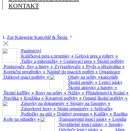
KONTAKT
1.
Zur Kategorie Kancelář & Škola
Papírnictví
Kuličková pera a propisky
●
Gelová pera a rollery
●
Tužky a mikrotužky
●
Gumovací pera
●
Školní potřeby
Popisovače, fixy a linery
●
Zvýrazňovače
●
Pryže a ořezávátka
●
Korekční prostředky
●
Náplně do psacích potřeb
●
Organizace
Dárkové psací potřeby
●
Obaly na sešity
●
kanceláře
Školní penály
●
Lepicí pásky
Školní aktovky a batohy
●
Školní kufříky
●
Boxy na sešity
●
Nůžky
●
Příslušenství k řezání
●
Pravítka
●
Kružítka
●
Kreativní potřeby
●
Ostatní školní potřeby
●
Zásuvky na dokumenty
●
Stojany na časopisy
●
Zásuvkové boxy
●
Stolní organizéry
●
Sešívačky
Podložky na stůl
●
Drátěný program
●
Kalíšky
●
Razítka
Koše na odpadky
●
Transparentní lepicí pásky
●
Lepidla
Neviditelné lepicí pásky
●
Sponky,
Odvíječe lepicí pásky
●
klipy,