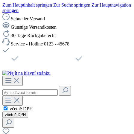
Zum Hauptinhalt springen
Zur Suche springen
Zur Hauptnavigation
springen
Schneller Versand
Günstige Versandkosten
30 Tage Rückgaberecht
Service - Hotline 0123 - 45678
Doprava zdarma od 1199 Kč bez DPH
Zabezpečené připojení SSL
Rychlé doručení
Podpora
Udržitelnost
Pracovní místa
včetně DPH
včetně DPH