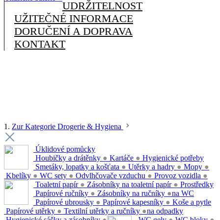
UDRŽITELNOST
UŽITEČNÉ INFORMACE
DORUČENÍ A DOPRAVA
KONTAKT
1.
Zur Kategorie Drogerie & Hygiena
Úklidové pomůcky
Houbičky a drátěnky
●
Kartáče
●
Hygienické potřeby
Smetáky, lopatky a košťata
●
Utěrky a hadry
●
Mopy
●
Kbelíky
●
WC sety
●
Odvlhčovače vzduchu
●
Provoz vozidla
●
Toaletní papír
●
Zásobníky na toaletní papír
●
Prostředky
Papírové ručníky
●
Zásobníky na ručníky
●
na WC
Papírové ubrousky
●
Papírové kapesníky
●
Koše a pytle
Papírové utěrky
●
Textilní utěrky a ručníky
●
na odpadky
Hygienické sáčky a zásobníky
●
WC gely
●
WC bloky
●