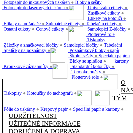
Fotopapír do inkoustových tiskáren
●
Bloky a sešity
Fotopapír do laserových tiskáren
●
Univerzální etikety
●
Zásilkové etikety
●
Etikety na kotouči
●
Etikety na pořadače
●
Snímatelné etikety
●
Tabelační etikety
●
Ostatní etikety
●
Cenové etikety
●
Samolepicí Z-bločky
●
Plotterové role
Tiskopisy
Záložky a značkovací bločky
●
Samolepicí bločky
●
Tabelační
Špalíčky na poznámky
●
Poznámkové bloky
●
papír
Školní sešity
●
Speciální papír a
Bloky se spirálou
●
kartony
Kroužkové záznamníky
●
Standardní kotoučky
●
Termokotoučky
●
Plotterové role
●
O
NÁ
Tiskopisy
●
Kotoučky do tachografů
●
TÝM
Fólie do tiskárny
●
Krepový papír
●
Speciální papír a kartony
●
UDRŽITELNOST
UŽITEČNÉ INFORMACE
DORUČENÍ A DOPRAVA