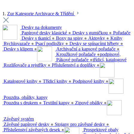
1.
Zur Kategorie Archivace & Třídění
Desky na dokumenty
Papírové desky klasické
●
Desky s gumičkou
●
Pořadače
Desky s tkanicí
●
Boxy na spisy
●
Aktovky
●
Knihy
Rychlovazače
●
Psací podložky
●
Desky se spínacími hřbety
●
Desky s klipem
●
Archivační a kapsové pořadače
●
Kroužkové pořadače
●
podpisové,
Pákové pořadače
●
třídicí, katalogové
Rozlišovače a rejstříky
●
Příslušenství a doplňky
●
Katalogové knihy
●
Třídicí knihy
●
Podpisové knihy
●
Pouzdra, obálky, kapsy
Pouzdra s drukem
●
Textilní kapsy
●
Zipové obálky
●
Závěsný systém
Závěsné papírové desky
●
Stojany pro závěsné desky
●
Příslušenství závěsných desek
●
Prospektové obaly