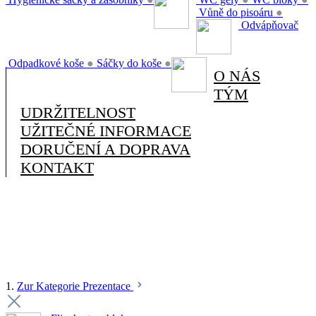
Vůně do pisoáru
●
Odvápňovač
Odpadkové koše
●
Sáčky do koše
●
O NÁS
TÝM
UDRŽITELNOST
UŽITEČNÉ INFORMACE
DORUČENÍ A DOPRAVA
KONTAKT
1.
Zur Kategorie Prezentace