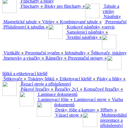
Flipcharty a bloky
Flipcharty
●
Bloky pro flipcharty
●
Tabule a
vitríny
Nástěnky
Magnetické tabule
●
Vitríny
●
Kombinované tabule
●
Prezentační
Příslušenství k tabulím
●
Korkové nástěnky
●
servis
Samolepicí nástěnky
●
Textilní nástěnky
●
Vizitkáře
●
Prezentační systém
●
Infotabulky
●
Štítkovače, tiskárny
Jmenovky a visačky
●
Rámečky
●
Prezentační stojany
●
štítků a etiketovací kleště
Štítkovače
●
Tiskárny štítků
●
Etiketovací kleště
●
Pásky a štítky
●
Řezací stroje a příslušenství
Pákové řezačky
●
Řezačky 2v1
●
Kotoučové řezačky
●
Laminace dokumentů
Laminovací fólie
●
Laminovací stroje
●
Vazba
dokumentů
Desky, fólie a kartony
●
Hřbety
●
Vázací stroje
●
Multimediální
prezentace a
příslušenství