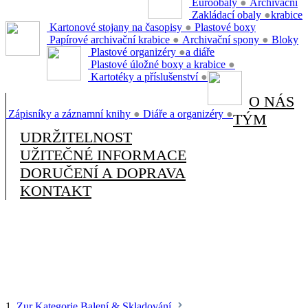
Euroobaly
●
Archivační
Zakládací obaly
●
krabice
Kartonové stojany na časopisy
●
Plastové boxy
Papírové archivační krabice
●
Archivační spony
●
Bloky
Plastové organizéry
●
a diáře
Plastové úložné boxy a krabice
●
Kartotéky a příslušenství
●
O NÁS
Zápisníky a záznamní knihy
●
Diáře a organizéry
●
TÝM
UDRŽITELNOST
UŽITEČNÉ INFORMACE
DORUČENÍ A DOPRAVA
KONTAKT
1.
Zur Kategorie Balení & Skladování