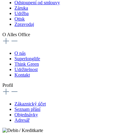
Odstoupení od smlouvy
Záruka
Udržba
Otisk
Zpravodaj
O Alles Office
O nás
Superlonglife
Think Green
Udržitelnost
Kontakt
Profil
Zákaznický účet
Seznam přání
Objednávky
Adresář