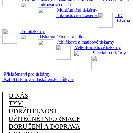
Inkoustová tiskárna
Multifunkční tiskárny
Inkoustové
●
Laser
●
3D
tiskárna
Fototiskárny
Tiskárna účtenek a etiket
Jehličkové a maticové tiskárny
Velkoformátové tiskárny
Speciální tiskárny
Příslušenství pro tiskárny
Kabel tiskárny
●
Tiskárenské štítky
●
O NÁS
TÝM
UDRŽITELNOST
UŽITEČNÉ INFORMACE
DORUČENÍ A DOPRAVA