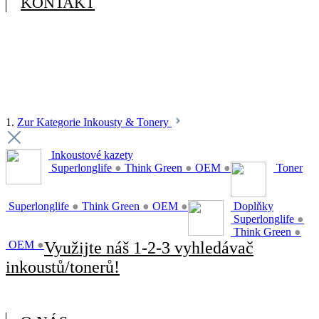
KONTAKT
1.
Zur Kategorie Inkousty & Tonery
Inkoustové kazety
Superlonglife
●
Think Green
●
OEM
●
Toner
Superlonglife
●
Think Green
●
OEM
●
Doplňky
Superlonglife
●
Think Green
●
OEM
●
Využijte náš 1-2-3 vyhledávač
inkoustů/tonerů!