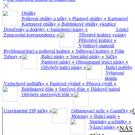
Obálky
Poštovní obálky a tašky
●
Plastové obálky
●
Kartonové
Kartonové obálky
●
Bublinkové obálky
●
krabice
Doručenky a dodejky
●
Samolepicí kapsy
●
Lepicí
Zpracování korespondence
●
Třívrstvé krabice
●
pásky
Pětivrstvé krabice
●
Výplňový materiál
Rychlouzavírací a poštovní krabice
●
Stěhovací krabice
●
Fólie
Tubusy
●
Balicí pásky
●
Speciální pásky
●
Sáčky
Papírové pásky
●
Oboustranné lepicí pásky
●
Odvíječe balicí pásky
●
Balicí potřeby
Vybavení
skladu
Vzduchové polštářky
●
Papírové výplně
●
Pěnová výplň
●
Bublinkové fólie
●
Strečové fólie
●
Dárkové balení
Odvíječe strečových fólií
●
Uzavíratelné ZIP sáčky
●
Odlamovací nože
●
Gumičky
●
Motouzy
●
Balicí papír
●
Stupínky a schůdky
●
Vázací pásky
●
NÁS