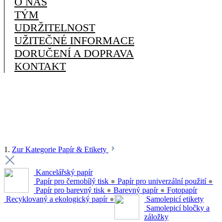
O NÁS
TÝM
UDRŽITELNOST
UŽITEČNÉ INFORMACE
DORUČENÍ A DOPRAVA
KONTAKT
1.
Zur Kategorie Papír & Etikety
Kancelářský papír
Papír pro černobílý tisk
●
Papír pro univerzální použití
●
Papír pro barevný tisk
●
Barevný papír
●
Fotopapír
Recyklovaný a ekologický papír
●
Samolepicí etikety
Samolepicí bločky a
záložky