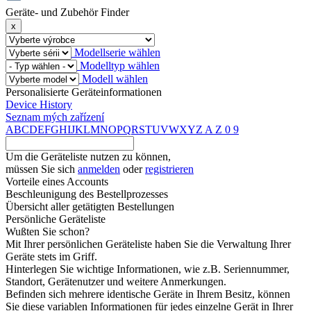
Geräte- und Zubehör Finder
x
Modellserie wählen
Modelltyp wählen
Modell wählen
Personalisierte Geräteinformationen
Device History
Seznam mých zařízení
A
B
C
D
E
F
G
H
I
J
K
L
M
N
O
P
Q
R
S
T
U
V
W
X
Y
Z
A
Z
0
9
Um die Geräteliste nutzen zu können,
müssen Sie sich
anmelden
oder
registrieren
Vorteile eines Accounts
Beschleunigung des Bestellprozesses
Übersicht aller getätigten Bestellungen
Persönliche Geräteliste
Wußten Sie schon?
Mit Ihrer persönlichen Geräteliste haben Sie die Verwaltung Ihrer
Geräte stets im Griff.
Hinterlegen Sie wichtige Informationen, wie z.B. Seriennummer,
Standort, Gerätenutzer und weitere Anmerkungen.
Befinden sich mehrere identische Geräte in Ihrem Besitz, können
Sie diese variablen Informationen für jedes einzelne Gerät in Ihrer