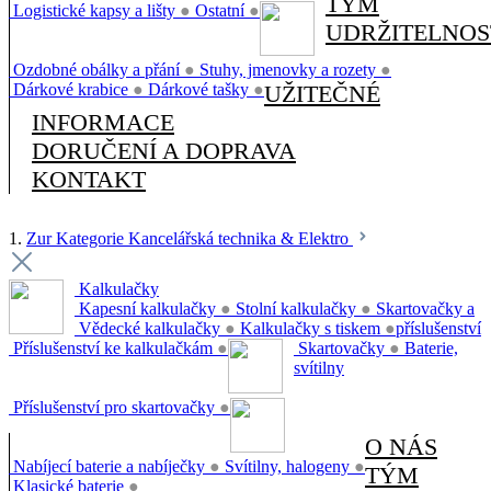
TÝM
Logistické kapsy a lišty
●
Ostatní
●
UDRŽITELNOS
Ozdobné obálky a přání
●
Stuhy, jmenovky a rozety
●
Dárkové krabice
●
Dárkové tašky
●
UŽITEČNÉ
INFORMACE
DORUČENÍ A DOPRAVA
KONTAKT
1.
Zur Kategorie Kancelářská technika & Elektro
Kalkulačky
Kapesní kalkulačky
●
Stolní kalkulačky
●
Skartovačky a
Vědecké kalkulačky
●
Kalkulačky s tiskem
●
příslušenství
Příslušenství ke kalkulačkám
●
Skartovačky
●
Baterie,
svítilny
Příslušenství pro skartovačky
●
O NÁS
Nabíjecí baterie a nabíječky
●
Svítilny, halogeny
●
TÝM
Klasické baterie
●