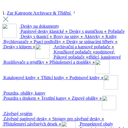
1.
Zur Kategorie Archivace & Třídění
Desky na dokumenty
Papírové desky klasické
●
Desky s gumičkou
●
Pořadače
Desky s tkanicí
●
Boxy na spisy
●
Aktovky
●
Knihy
Rychlovazače
●
Psací podložky
●
Desky se spínacími hřbety
●
Desky s klipem
●
Archivační a kapsové pořadače
●
Kroužkové pořadače
●
podpisové,
Pákové pořadače
●
třídicí, katalogové
Rozlišovače a rejstříky
●
Příslušenství a doplňky
●
Katalogové knihy
●
Třídicí knihy
●
Podpisové knihy
●
Pouzdra, obálky, kapsy
Pouzdra s drukem
●
Textilní kapsy
●
Zipové obálky
●
Závěsný systém
Závěsné papírové desky
●
Stojany pro závěsné desky
●
Příslušenství závěsných desek
●
Prospektové obaly