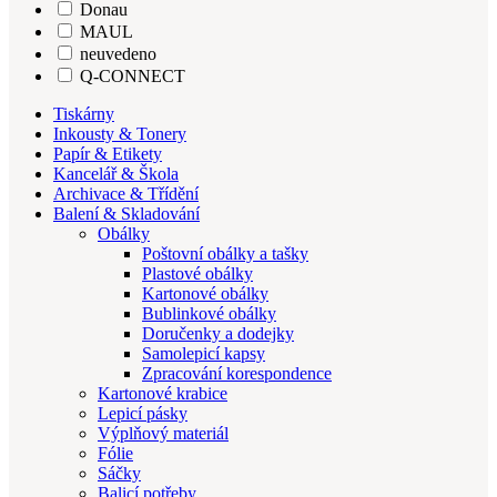
Donau
MAUL
neuvedeno
Q-CONNECT
Tiskárny
Inkousty & Tonery
Papír & Etikety
Kancelář & Škola
Archivace & Třídění
Balení & Skladování
Obálky
Poštovní obálky a tašky
Plastové obálky
Kartonové obálky
Bublinkové obálky
Doručenky a dodejky
Samolepicí kapsy
Zpracování korespondence
Kartonové krabice
Lepicí pásky
Výplňový materiál
Fólie
Sáčky
Balicí potřeby