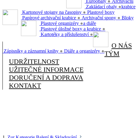
Euroobaly
●
Archivační
Zakládací obaly
●
krabice
Kartonové stojany na časopisy
●
Plastové boxy
Papírové archivační krabice
●
Archivační spony
●
Bloky
Plastové organizéry
●
a diáře
Plastové úložné boxy a krabice
●
Kartotéky a příslušenství
●
O NÁS
Zápisníky a záznamní knihy
●
Diáře a organizéry
●
TÝM
UDRŽITELNOST
UŽITEČNÉ INFORMACE
DORUČENÍ A DOPRAVA
KONTAKT
1.
Zur Kategorie Balení & Skladování