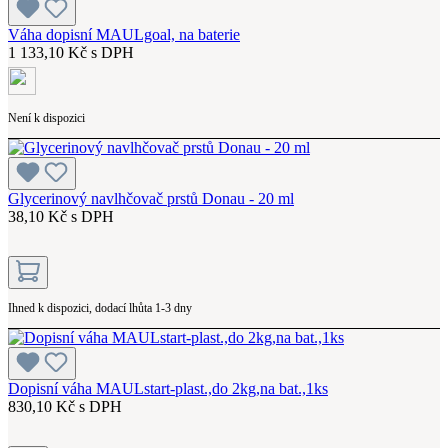
Váha dopisní MAULgoal, na baterie
1 133,10 Kč s DPH
Není k dispozici
Glycerinový navlhčovač prstů Donau - 20 ml
38,10 Kč s DPH
Ihned k dispozici, dodací lhůta 1-3 dny
Dopisní váha MAULstart-plast.,do 2kg,na bat.,1ks
830,10 Kč s DPH