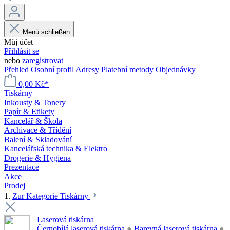
Menü schließen
Můj účet
Přihlásit se
nebo
zaregistrovat
Přehled
Osobní profil
Adresy
Platební metody
Objednávky
0,00 Kč*
Tiskárny
Inkousty & Tonery
Papír & Etikety
Kancelář & Škola
Archivace & Třídění
Balení & Skladování
Kancelářská technika & Elektro
Drogerie & Hygiena
Prezentace
Akce
Prodej
1.
Zur Kategorie Tiskárny
Laserová tiskárna
Černobílá laserová tiskárna
●
Barevná laserová tiskárna
●