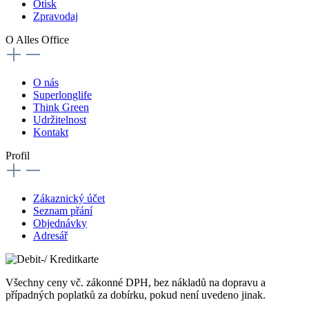
Otisk
Zpravodaj
O Alles Office
O nás
Superlonglife
Think Green
Udržitelnost
Kontakt
Profil
Zákaznický účet
Seznam přání
Objednávky
Adresář
Všechny ceny vč. zákonné DPH, bez nákladů na dopravu a
případných poplatků za dobírku, pokud není uvedeno jinak.