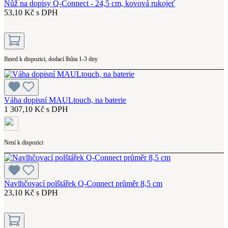
Nůž na dopisy Q-Connect - 24,5 cm, kovová rukojeť
53,10 Kč s DPH
Ihned k dispozici, dodací lhůta 1-3 dny
Váha dopisní MAULtouch, na baterie
1 307,10 Kč s DPH
Není k dispozici
Navlhčovací polštářek Q-Connect průměr 8,5 cm
23,10 Kč s DPH