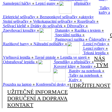
Samolepicí háčky
●
Lepicí gumy
●
připínáčky
Tašky,
kufry a
Elektrické sešívačky
●
Bezsponkové sešívačky
●
aktovky
Stolní sešívačky
●
Velkokapacitní sešívačky
●
Rozešívače
●
Sešívací kleště
●
Drátky do sešívaček
●
Děrovačky
●
Zpevňovací kroužky
●
Datumky
●
Razítka s textem
●
Speciální razítka
●
Paginovací razítka
●
Číslovačky
●
Razítkové barvy
●
Náhradní polštářky
●
Lepicí tyčinky
●
Lepicí rollery
●
Tekutá lepidla
●
Vteřinová lepidla
●
Tavné pistole
●
Lepidla ve spreji
●
NÁS
Odstraňovač lepidla
●
Špendlíky a připínáčky
●
TÝM
Kovové klipy
●
Sponky
●
Batohy na notebook
●
Tašky na notebook
●
Kufry
●
Pouzdra na laptop
●
Konferenční desky
●
UDRŽITELNOST
UŽITEČNÉ INFORMACE
DORUČENÍ A DOPRAVA
KONTAKT