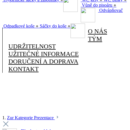
Vůně do pisoáru
●
Odvápňovač
Odpadkové koše
●
Sáčky do koše
●
O NÁS
TÝM
UDRŽITELNOST
UŽITEČNÉ INFORMACE
DORUČENÍ A DOPRAVA
KONTAKT
1.
Zur Kategorie Prezentace