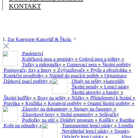
KONTAKT
1.
Zur Kategorie Kancelář & Škola
Papírnictví
Kuličková pera a propisky
●
Gelová pera a rollery
●
Tužky a mikrotužky
●
Gumovací pera
●
Školní potřeby
Popisovače, fixy a linery
●
Zvýrazňovače
●
Pryže a ořezávátka
●
Korekční prostředky
●
Náplně do psacích potřeb
●
Organizace
Dárkové psací potřeby
●
Obaly na sešity
●
kanceláře
Školní penály
●
Lepicí pásky
Školní aktovky a batohy
●
Školní kufříky
●
Boxy na sešity
●
Nůžky
●
Příslušenství k řezání
●
Pravítka
●
Kružítka
●
Kreativní potřeby
●
Ostatní školní potřeby
●
Zásuvky na dokumenty
●
Stojany na časopisy
●
Zásuvkové boxy
●
Stolní organizéry
●
Sešívačky
Podložky na stůl
●
Drátěný program
●
Kalíšky
●
Razítka
Koše na odpadky
●
Transparentní lepicí pásky
●
Lepidla
Neviditelné lepicí pásky
●
Sponky,
Odvíječe lepicí pásky
●
klipy,