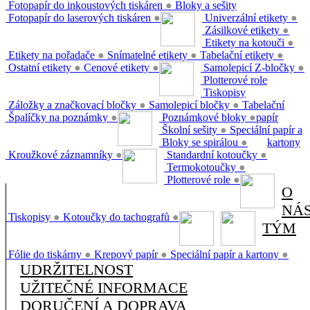
Fotopapír do inkoustových tiskáren
●
Bloky a sešity
Fotopapír do laserových tiskáren
●
Univerzální etikety
●
Zásilkové etikety
●
Etikety na kotouči
●
Etikety na pořadače
●
Snímatelné etikety
●
Tabelační etikety
●
Ostatní etikety
●
Cenové etikety
●
Samolepicí Z-bločky
●
Plotterové role
Tiskopisy
Záložky a značkovací bločky
●
Samolepicí bločky
●
Tabelační
Špalíčky na poznámky
●
Poznámkové bloky
●
papír
Školní sešity
●
Speciální papír a
Bloky se spirálou
●
kartony
Kroužkové záznamníky
●
Standardní kotoučky
●
Termokotoučky
●
Plotterové role
●
O
NÁ
Tiskopisy
●
Kotoučky do tachografů
●
TÝM
Fólie do tiskárny
●
Krepový papír
●
Speciální papír a kartony
●
UDRŽITELNOST
UŽITEČNÉ INFORMACE
DORUČENÍ A DOPRAVA