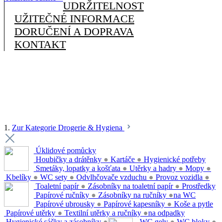
UDRŽITELNOST
UŽITEČNÉ INFORMACE
DORUČENÍ A DOPRAVA
KONTAKT
1.
Zur Kategorie Drogerie & Hygiena
Úklidové pomůcky
Houbičky a drátěnky
●
Kartáče
●
Hygienické potřeby
Smetáky, lopatky a košťata
●
Utěrky a hadry
●
Mopy
●
Kbelíky
●
WC sety
●
Odvlhčovače vzduchu
●
Provoz vozidla
●
Toaletní papír
●
Zásobníky na toaletní papír
●
Prostředky
Papírové ručníky
●
Zásobníky na ručníky
●
na WC
Papírové ubrousky
●
Papírové kapesníky
●
Koše a pytle
Papírové utěrky
●
Textilní utěrky a ručníky
●
na odpadky
Hygienické sáčky a zásobníky
●
WC gely
●
WC bloky
●