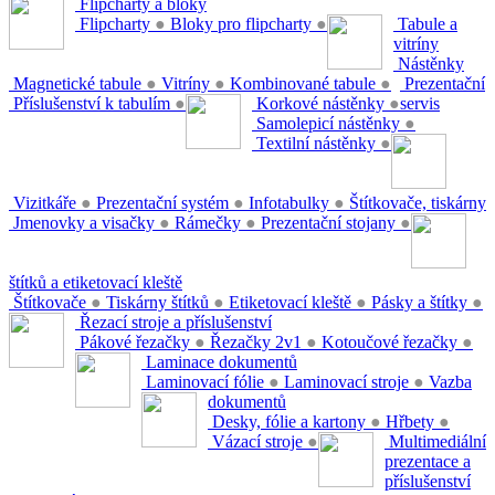
Flipcharty a bloky
Flipcharty
●
Bloky pro flipcharty
●
Tabule a
vitríny
Nástěnky
Magnetické tabule
●
Vitríny
●
Kombinované tabule
●
Prezentační
Příslušenství k tabulím
●
Korkové nástěnky
●
servis
Samolepicí nástěnky
●
Textilní nástěnky
●
Vizitkáře
●
Prezentační systém
●
Infotabulky
●
Štítkovače, tiskárny
Jmenovky a visačky
●
Rámečky
●
Prezentační stojany
●
štítků a etiketovací kleště
Štítkovače
●
Tiskárny štítků
●
Etiketovací kleště
●
Pásky a štítky
●
Řezací stroje a příslušenství
Pákové řezačky
●
Řezačky 2v1
●
Kotoučové řezačky
●
Laminace dokumentů
Laminovací fólie
●
Laminovací stroje
●
Vazba
dokumentů
Desky, fólie a kartony
●
Hřbety
●
Vázací stroje
●
Multimediální
prezentace a
příslušenství