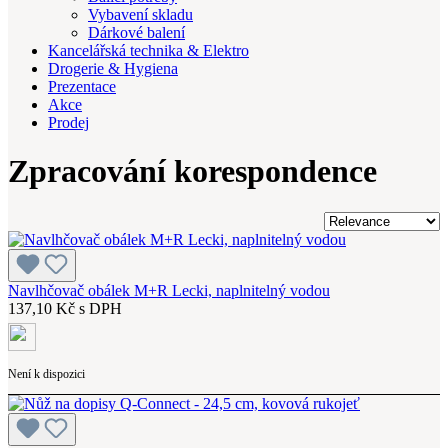
Vybavení skladu
Dárkové balení
Kancelářská technika & Elektro
Drogerie & Hygiena
Prezentace
Akce
Prodej
Zpracování korespondence
Navlhčovač obálek M+R Lecki, naplnitelný vodou
137,10 Kč s DPH
Není k dispozici