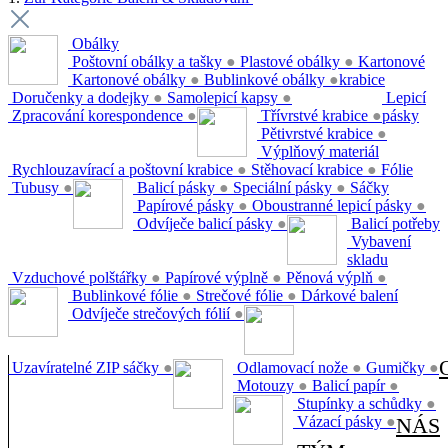
Obálky
Poštovní obálky a tašky
●
Plastové obálky
●
Kartonové
Kartonové obálky
●
Bublinkové obálky
●
krabice
Doručenky a dodejky
●
Samolepicí kapsy
●
Lepicí
Zpracování korespondence
●
Třívrstvé krabice
●
pásky
Pětivrstvé krabice
●
Výplňový materiál
Rychlouzavírací a poštovní krabice
●
Stěhovací krabice
●
Fólie
Tubusy
●
Balicí pásky
●
Speciální pásky
●
Sáčky
Papírové pásky
●
Oboustranné lepicí pásky
●
Odvíječe balicí pásky
●
Balicí potřeby
Vybavení
skladu
Vzduchové polštářky
●
Papírové výplně
●
Pěnová výplň
●
Bublinkové fólie
●
Strečové fólie
●
Dárkové balení
Odvíječe strečových fólií
●
Uzavíratelné ZIP sáčky
●
Odlamovací nože
●
Gumičky
●
Motouzy
●
Balicí papír
●
Stupínky a schůdky
●
Vázací pásky
●
NÁS