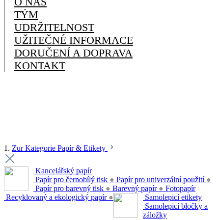
O NÁS
TÝM
UDRŽITELNOST
UŽITEČNÉ INFORMACE
DORUČENÍ A DOPRAVA
KONTAKT
1.
Zur Kategorie Papír & Etikety
Kancelářský papír
Papír pro černobílý tisk
●
Papír pro univerzální použití
●
Papír pro barevný tisk
●
Barevný papír
●
Fotopapír
Recyklovaný a ekologický papír
●
Samolepicí etikety
Samolepicí bločky a
záložky