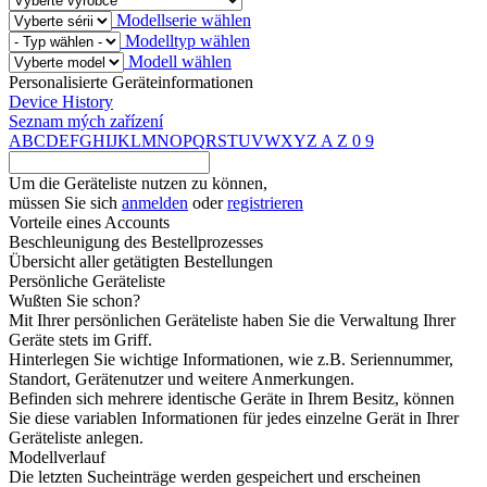
Modellserie wählen
Modelltyp wählen
Modell wählen
Personalisierte Geräteinformationen
Device History
Seznam mých zařízení
A
B
C
D
E
F
G
H
I
J
K
L
M
N
O
P
Q
R
S
T
U
V
W
X
Y
Z
A
Z
0
9
Um die Geräteliste nutzen zu können,
müssen Sie sich
anmelden
oder
registrieren
Vorteile eines Accounts
Beschleunigung des Bestellprozesses
Übersicht aller getätigten Bestellungen
Persönliche Geräteliste
Wußten Sie schon?
Mit Ihrer persönlichen Geräteliste haben Sie die Verwaltung Ihrer
Geräte stets im Griff.
Hinterlegen Sie wichtige Informationen, wie z.B. Seriennummer,
Standort, Gerätenutzer und weitere Anmerkungen.
Befinden sich mehrere identische Geräte in Ihrem Besitz, können
Sie diese variablen Informationen für jedes einzelne Gerät in Ihrer
Geräteliste anlegen.
Modellverlauf
Die letzten Sucheinträge werden gespeichert und erscheinen