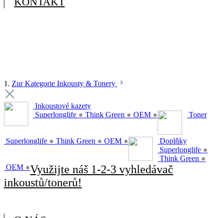
KONTAKT
1.
Zur Kategorie Inkousty & Tonery
Inkoustové kazety
Superlonglife
●
Think Green
●
OEM
●
Toner
Superlonglife
●
Think Green
●
OEM
●
Doplňky
Superlonglife
●
Think Green
●
OEM
●
Využijte náš 1-2-3 vyhledávač
inkoustů/tonerů!