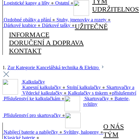
TÝM
Logistické kapsy a lišty
●
Ostatní
●
UDRŽITELNOS
Ozdobné obálky a přání
●
Stuhy, jmenovky a rozety
●
Dárkové krabice
●
Dárkové tašky
●
UŽITEČNÉ
INFORMACE
DORUČENÍ A DOPRAVA
KONTAKT
1.
Zur Kategorie Kancelářská technika & Elektro
Kalkulačky
Kapesní kalkulačky
●
Stolní kalkulačky
●
Skartovačky a
Vědecké kalkulačky
●
Kalkulačky s tiskem
●
příslušenství
Příslušenství ke kalkulačkám
●
Skartovačky
●
Baterie,
svítilny
Příslušenství pro skartovačky
●
O NÁS
Nabíjecí baterie a nabíječky
●
Svítilny, halogeny
●
TÝM
Klasické baterie
●