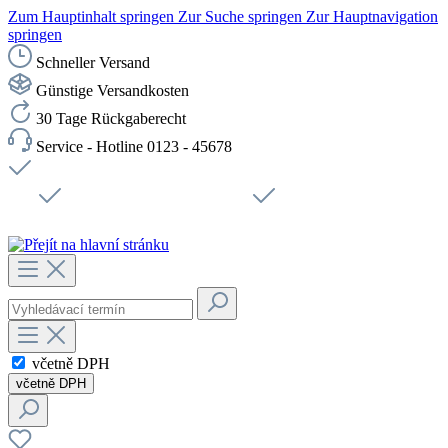
Zum Hauptinhalt springen
Zur Suche springen
Zur Hauptnavigation
springen
Schneller Versand
Günstige Versandkosten
30 Tage Rückgaberecht
Service - Hotline 0123 - 45678
Doprava zdarma od 1199 Kč bez DPH
Zabezpečené připojení SSL
Rychlé doručení
Podpora
Udržitelnost
Pracovní místa
včetně DPH
včetně DPH