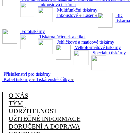
Inkoustová tiskárna
Multifunkční tiskárny
Inkoustové
●
Laser
●
3D
tiskárna
Fototiskárny
Tiskárna účtenek a etiket
Jehličkové a maticové tiskárny
Velkoformátové tiskárny
Speciální tiskárny
Příslušenství pro tiskárny
Kabel tiskárny
●
Tiskárenské štítky
●
O NÁS
TÝM
UDRŽITELNOST
UŽITEČNÉ INFORMACE
DORUČENÍ A DOPRAVA