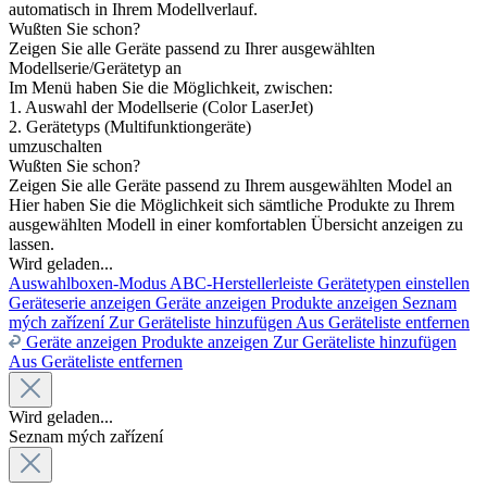
automatisch in Ihrem Modellverlauf.
Wußten Sie schon?
Zeigen Sie alle Geräte passend zu Ihrer ausgewählten
Modellserie/Gerätetyp an
Im Menü haben Sie die Möglichkeit, zwischen:
1. Auswahl der Modellserie (Color LaserJet)
2. Gerätetyps (Multifunktiongeräte)
umzuschalten
Wußten Sie schon?
Zeigen Sie alle Geräte passend zu Ihrem ausgewählten Model an
Hier haben Sie die Möglichkeit sich sämtliche Produkte zu Ihrem
ausgewählten Modell in einer komfortablen Übersicht anzeigen zu
lassen.
Wird geladen...
Auswahlboxen-Modus
ABC-Herstellerleiste
Gerätetypen einstellen
Geräteserie anzeigen
Geräte anzeigen
Produkte anzeigen
Seznam
mých zařízení
Zur Geräteliste hinzufügen
Aus Geräteliste entfernen
Geräte anzeigen
Produkte anzeigen
Zur Geräteliste hinzufügen
Aus Geräteliste entfernen
Wird geladen...
Seznam mých zařízení