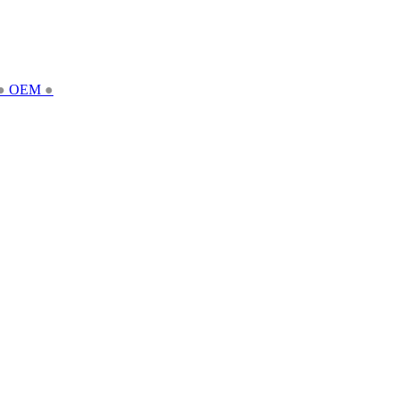
●
OEM
●