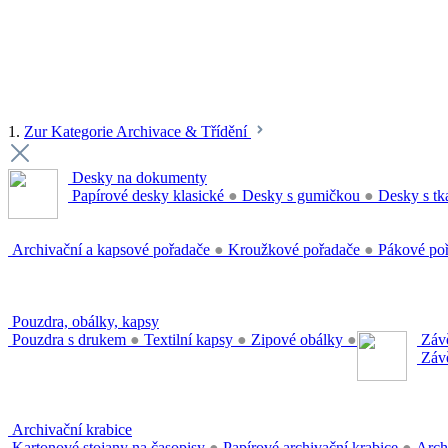
1.
Zur Kategorie Archivace & Třídění
Desky na dokumenty
Papírové desky klasické
●
Desky s gumičkou
●
Desky s tk
Archivační a kapsové pořadače
●
Kroužkové pořadače
●
Pákové po
Pouzdra, obálky, kapsy
Pouzdra s drukem
●
Textilní kapsy
●
Zipové obálky
●
Závě
Závě
Archivační krabice
Kartonové stojany na časopisy
●
Papírové archivační krabice
●
Arch