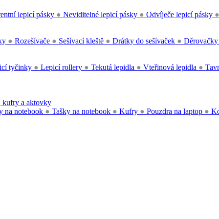
entní lepicí pásky
●
Neviditelné lepicí pásky
●
Odvíječe lepicí pásky
čky
●
Rozešívače
●
Sešívací kleště
●
Drátky do sešívaček
●
Děrovačk
cí tyčinky
●
Lepicí rollery
●
Tekutá lepidla
●
Vteřinová lepidla
●
Tavn
 kufry a aktovky
y na notebook
●
Tašky na notebook
●
Kufry
●
Pouzdra na laptop
●
Ko