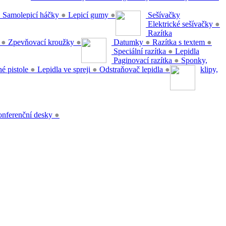
●
Samolepicí háčky
●
Lepicí gumy
●
Sešívačky
Elektrické sešívačky
●
Razítka
y
●
Zpevňovací kroužky
●
Datumky
●
Razítka s textem
●
Speciální razítka
●
Lepidla
Paginovací razítka
●
Sponky,
é pistole
●
Lepidla ve spreji
●
Odstraňovač lepidla
●
klipy,
nferenční desky
●