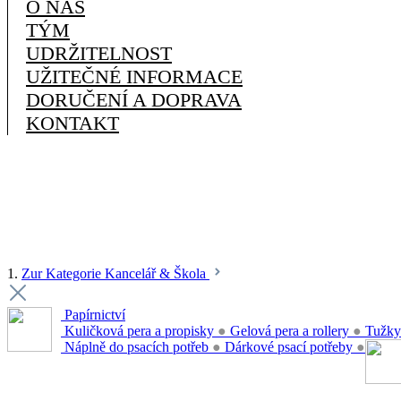
O NÁS
TÝM
UDRŽITELNOST
UŽITEČNÉ INFORMACE
DORUČENÍ A DOPRAVA
KONTAKT
1.
Zur Kategorie Kancelář & Škola
Papírnictví
Kuličková pera a propisky
●
Gelová pera a rollery
●
Tužky
Náplně do psacích potřeb
●
Dárkové psací potřeby
●