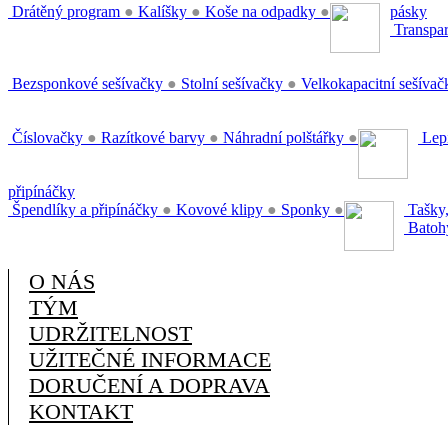
Drátěný program
●
Kalíšky
●
Koše na odpadky
●
pásky
Transpar
Bezsponkové sešívačky
●
Stolní sešívačky
●
Velkokapacitní sešíva
Číslovačky
●
Razítkové barvy
●
Náhradní polštářky
●
Lepi
připínáčky
Špendlíky a připínáčky
●
Kovové klipy
●
Sponky
●
Tašky,
Batoh
O NÁS
TÝM
UDRŽITELNOST
UŽITEČNÉ INFORMACE
DORUČENÍ A DOPRAVA
KONTAKT