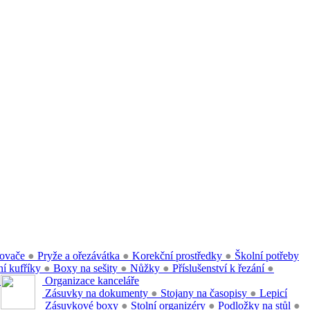
ovače
●
Pryže a ořezávátka
●
Korekční prostředky
●
Školní potřeby
í kufříky
●
Boxy na sešity
●
Nůžky
●
Příslušenství k řezání
●
●
Organizace kanceláře
Zásuvky na dokumenty
●
Stojany na časopisy
●
Lepicí
Zásuvkové boxy
●
Stolní organizéry
●
Podložky na stůl
●