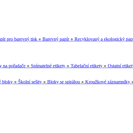
pír pro barevný tisk
●
Barevný papír
●
Recyklovaný a ekologický pap
y na pořadače
●
Snímatelné etikety
●
Tabelační etikety
●
Ostatní etike
 bloky
●
Školní sešity
●
Bloky se spirálou
●
Kroužkové záznamníky