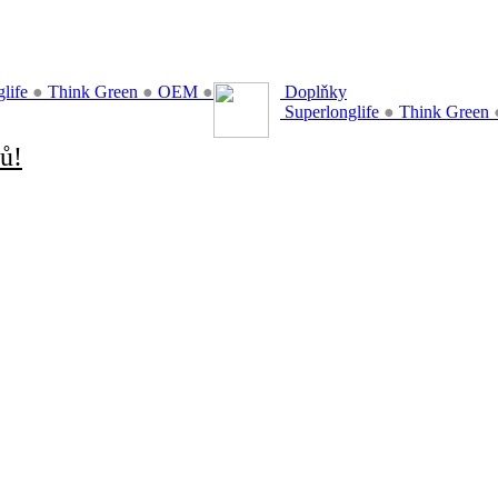
glife
●
Think Green
●
OEM
●
Doplňky
Superlonglife
●
Think Green
ů!