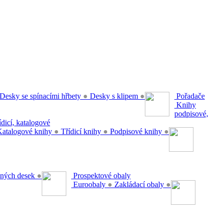
Desky se spínacími hřbety
●
Desky s klipem
●
Pořadače
Knihy
podpisové,
řídicí, katalogové
atalogové knihy
●
Třídicí knihy
●
Podpisové knihy
●
ěsných desek
●
Prospektové obaly
Euroobaly
●
Zakládací obaly
●