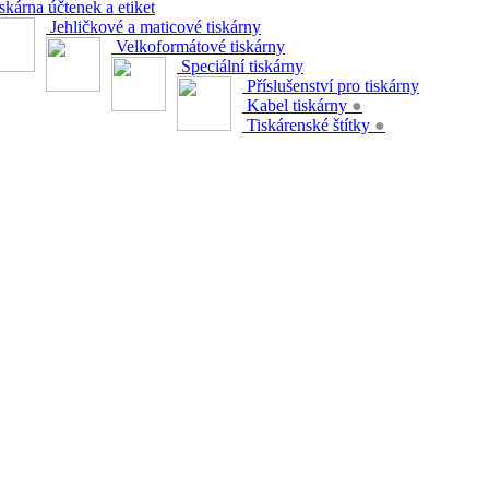
skárna účtenek a etiket
Jehličkové a maticové tiskárny
Velkoformátové tiskárny
Speciální tiskárny
Příslušenství pro tiskárny
Kabel tiskárny
●
Tiskárenské štítky
●