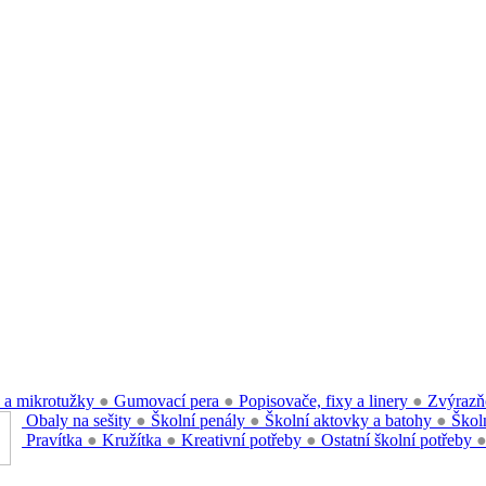
 a mikrotužky
●
Gumovací pera
●
Popisovače, fixy a linery
●
Zvýrazň
Obaly na sešity
●
Školní penály
●
Školní aktovky a batohy
●
Školn
Pravítka
●
Kružítka
●
Kreativní potřeby
●
Ostatní školní potřeby