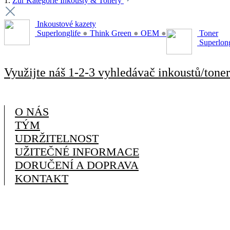
1.
Zur Kategorie Inkousty & Tonery
Inkoustové kazety
Superlonglife
●
Think Green
●
OEM
●
Toner
Superlon
Využijte náš 1-2-3 vyhledávač inkoustů/toner
O NÁS
TÝM
UDRŽITELNOST
UŽITEČNÉ INFORMACE
DORUČENÍ A DOPRAVA
KONTAKT