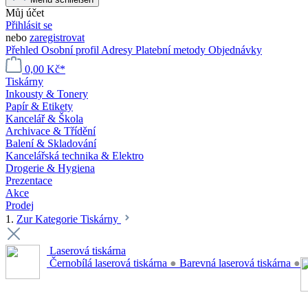
Můj účet
Přihlásit se
nebo
zaregistrovat
Přehled
Osobní profil
Adresy
Platební metody
Objednávky
0,00 Kč*
Tiskárny
Inkousty & Tonery
Papír & Etikety
Kancelář & Škola
Archivace & Třídění
Balení & Skladování
Kancelářská technika & Elektro
Drogerie & Hygiena
Prezentace
Akce
Prodej
1.
Zur Kategorie Tiskárny
Laserová tiskárna
Černobílá laserová tiskárna
●
Barevná laserová tiskárna
●