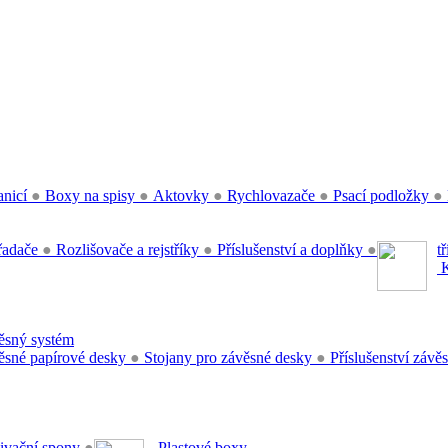
anicí
●
Boxy na spisy
●
Aktovky
●
Rychlovazače
●
Psací podložky
●
řadače
●
Rozlišovače a rejstříky
●
Příslušenství a doplňky
●
t
K
sný systém
sné papírové desky
●
Stojany pro závěsné desky
●
Příslušenství záv
ivační spony
●
Plastové boxy