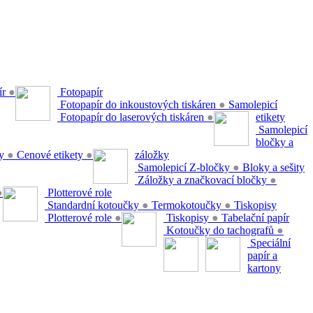
ír
●
Fotopapír
Fotopapír do inkoustových tiskáren
●
Samolepicí
Fotopapír do laserových tiskáren
●
etikety
Samolepicí
bločky a
ty
●
Cenové etikety
●
záložky
Samolepicí Z-bločky
●
Bloky a sešity
Záložky a značkovací bločky
●
●
Plotterové role
Standardní kotoučky
●
Termokotoučky
●
Tiskopisy
Plotterové role
●
Tiskopisy
●
Tabelační papír
Kotoučky do tachografů
●
Speciální
papír a
kartony