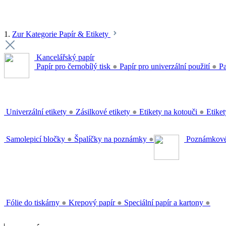
1.
Zur Kategorie Papír & Etikety
Kancelářský papír
Papír pro černobílý tisk
●
Papír pro univerzální použití
●
Pa
Univerzální etikety
●
Zásilkové etikety
●
Etikety na kotouči
●
Etiket
Samolepicí bločky
●
Špalíčky na poznámky
●
Poznámkové
Fólie do tiskárny
●
Krepový papír
●
Speciální papír a kartony
●