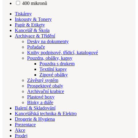
400 mikronů
Tiskárny
Inkousty & Tonery
Papír & Etikety
Kancelář & Škola
Archivace & Třídění
Desky na dokumenty
Pořadače
Knihy podpisové, třídicí, katalogové
Pouzdra, obálky, kapsy
Pouzdra s drukem
Textilní kapsy
Zipové obálky
Závěsný systém
Prospektové obaly
Archivační krabice
Plastové boxy
Bloky a diáře
Balení & Skladování
Kancelářská technika & Elektro
Drogerie & Hygiena
Prezentace
Akce
Prodej