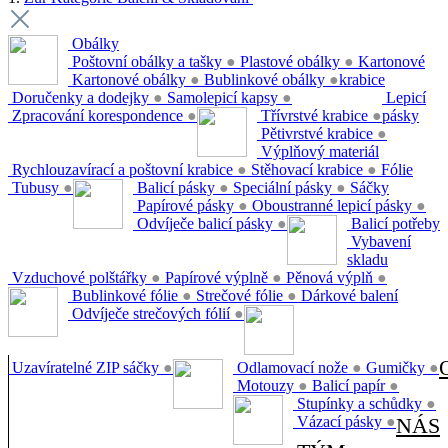
Obálky
Poštovní obálky a tašky
●
Plastové obálky
●
Kartonové
Kartonové obálky
●
Bublinkové obálky
●
krabice
Doručenky a dodejky
●
Samolepicí kapsy
●
Lepicí
Zpracování korespondence
●
Třívrstvé krabice
●
pásky
Pětivrstvé krabice
●
Výplňový materiál
Rychlouzavírací a poštovní krabice
●
Stěhovací krabice
●
Fólie
Tubusy
●
Balicí pásky
●
Speciální pásky
●
Sáčky
Papírové pásky
●
Oboustranné lepicí pásky
●
Odvíječe balicí pásky
●
Balicí potřeby
Vybavení
skladu
Vzduchové polštářky
●
Papírové výplně
●
Pěnová výplň
●
Bublinkové fólie
●
Strečové fólie
●
Dárkové balení
Odvíječe strečových fólií
●
Uzavíratelné ZIP sáčky
●
Odlamovací nože
●
Gumičky
●
Motouzy
●
Balicí papír
●
Stupínky a schůdky
●
Vázací pásky
●
NÁS