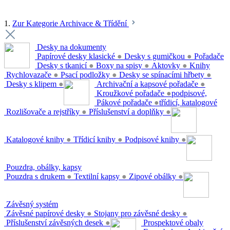
1.
Zur Kategorie Archivace & Třídění
Desky na dokumenty
Papírové desky klasické
●
Desky s gumičkou
●
Pořadače
Desky s tkanicí
●
Boxy na spisy
●
Aktovky
●
Knihy
Rychlovazače
●
Psací podložky
●
Desky se spínacími hřbety
●
Desky s klipem
●
Archivační a kapsové pořadače
●
Kroužkové pořadače
●
podpisové,
Pákové pořadače
●
třídicí, katalogové
Rozlišovače a rejstříky
●
Příslušenství a doplňky
●
Katalogové knihy
●
Třídicí knihy
●
Podpisové knihy
●
Pouzdra, obálky, kapsy
Pouzdra s drukem
●
Textilní kapsy
●
Zipové obálky
●
Závěsný systém
Závěsné papírové desky
●
Stojany pro závěsné desky
●
Příslušenství závěsných desek
●
Prospektové obaly