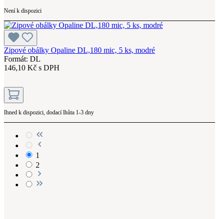
Není k dispozici
Zipové obálky Opaline DL,180 mic, 5 ks, modré
Formát: DL
146,10 Kč s DPH
Ihned k dispozici, dodací lhůta 1-3 dny
1
2