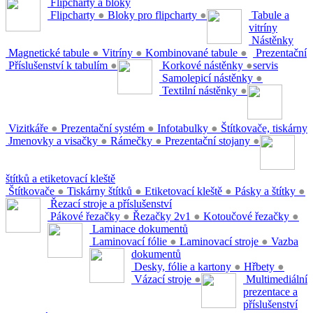
Flipcharty a bloky
Flipcharty
●
Bloky pro flipcharty
●
Tabule a
vitríny
Nástěnky
Magnetické tabule
●
Vitríny
●
Kombinované tabule
●
Prezentační
Příslušenství k tabulím
●
Korkové nástěnky
●
servis
Samolepicí nástěnky
●
Textilní nástěnky
●
Vizitkáře
●
Prezentační systém
●
Infotabulky
●
Štítkovače, tiskárny
Jmenovky a visačky
●
Rámečky
●
Prezentační stojany
●
štítků a etiketovací kleště
Štítkovače
●
Tiskárny štítků
●
Etiketovací kleště
●
Pásky a štítky
●
Řezací stroje a příslušenství
Pákové řezačky
●
Řezačky 2v1
●
Kotoučové řezačky
●
Laminace dokumentů
Laminovací fólie
●
Laminovací stroje
●
Vazba
dokumentů
Desky, fólie a kartony
●
Hřbety
●
Vázací stroje
●
Multimediální
prezentace a
příslušenství