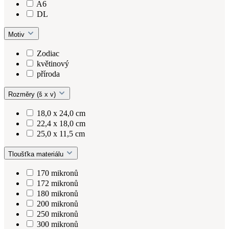
A6
DL
Motiv
Zodiac
květinový
příroda
Rozměry (š x v)
18,0 x 24,0 cm
22,4 x 18,0 cm
25,0 x 11,5 cm
Tloušťka materiálu
170 mikronů
172 mikronů
180 mikronů
200 mikronů
250 mikronů
300 mikronů