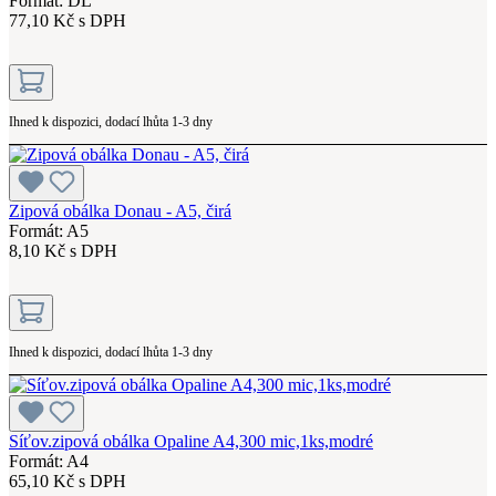
Formát: DL
77,10 Kč s DPH
Ihned k dispozici, dodací lhůta 1-3 dny
Zipová obálka Donau - A5, čirá
Formát: A5
8,10 Kč s DPH
Ihned k dispozici, dodací lhůta 1-3 dny
Síťov.zipová obálka Opaline A4,300 mic,1ks,modré
Formát: A4
65,10 Kč s DPH