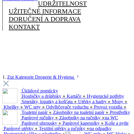
UDRŽITELNOST
UŽITEČNÉ INFORMACE
DORUČENÍ A DOPRAVA
KONTAKT
1.
Zur Kategorie Drogerie & Hygiena
Úklidové pomůcky
Houbičky a drátěnky
●
Kartáče
●
Hygienické potřeby
Smetáky, lopatky a košťata
●
Utěrky a hadry
●
Mopy
●
Kbelíky
●
WC sety
●
Odvlhčovače vzduchu
●
Provoz vozidla
●
Toaletní papír
●
Zásobníky na toaletní papír
●
Prostředky
Papírové ručníky
●
Zásobníky na ručníky
●
na WC
Papírové ubrousky
●
Papírové kapesníky
●
Koše a pytle
Papírové utěrky
●
Textilní utěrky a ručníky
●
na odpadky
Hygienické sáčky a zásobníky
●
WC gely
●
WC bloky
●