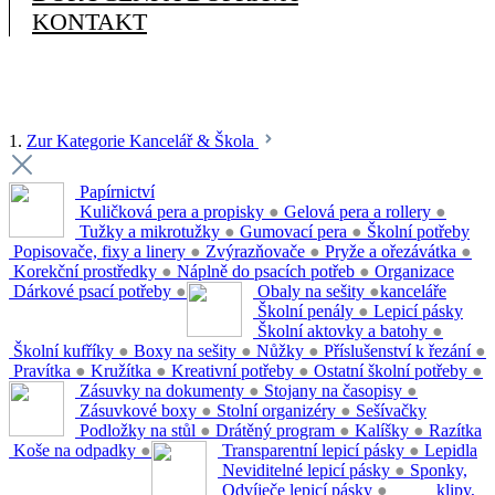
KONTAKT
1.
Zur Kategorie Kancelář & Škola
Papírnictví
Kuličková pera a propisky
●
Gelová pera a rollery
●
Tužky a mikrotužky
●
Gumovací pera
●
Školní potřeby
Popisovače, fixy a linery
●
Zvýrazňovače
●
Pryže a ořezávátka
●
Korekční prostředky
●
Náplně do psacích potřeb
●
Organizace
Dárkové psací potřeby
●
Obaly na sešity
●
kanceláře
Školní penály
●
Lepicí pásky
Školní aktovky a batohy
●
Školní kufříky
●
Boxy na sešity
●
Nůžky
●
Příslušenství k řezání
●
Pravítka
●
Kružítka
●
Kreativní potřeby
●
Ostatní školní potřeby
●
Zásuvky na dokumenty
●
Stojany na časopisy
●
Zásuvkové boxy
●
Stolní organizéry
●
Sešívačky
Podložky na stůl
●
Drátěný program
●
Kalíšky
●
Razítka
Koše na odpadky
●
Transparentní lepicí pásky
●
Lepidla
Neviditelné lepicí pásky
●
Sponky,
Odvíječe lepicí pásky
●
klipy,