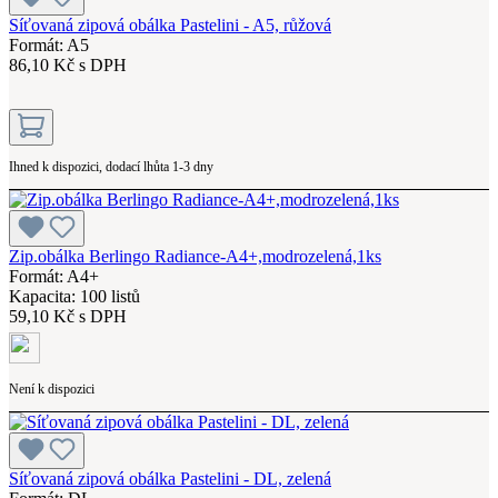
Síťovaná zipová obálka Pastelini - A5, růžová
Formát: A5
86,10 Kč s DPH
Ihned k dispozici, dodací lhůta 1-3 dny
Zip.obálka Berlingo Radiance-A4+,modrozelená,1ks
Formát: A4+
Kapacita: 100 listů
59,10 Kč s DPH
Není k dispozici
Síťovaná zipová obálka Pastelini - DL, zelená