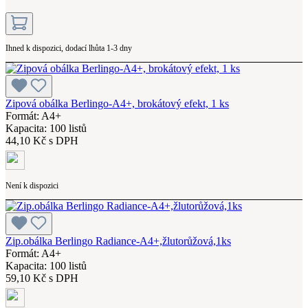
Ihned k dispozici, dodací lhůta 1-3 dny
Zipová obálka Berlingo-A4+, brokátový efekt, 1 ks
Formát: A4+
Kapacita: 100 listů
44,10 Kč s DPH
Není k dispozici
Zip.obálka Berlingo Radiance-A4+,žlutorůžová,1ks
Formát: A4+
Kapacita: 100 listů
59,10 Kč s DPH