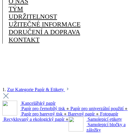
O NÁS
TÝM
UDRŽITELNOST
UŽITEČNÉ INFORMACE
DORUČENÍ A DOPRAVA
KONTAKT
1.
Zur Kategorie Papír & Etikety
Kancelářský papír
Papír pro černobílý tisk
●
Papír pro univerzální použití
●
Papír pro barevný tisk
●
Barevný papír
●
Fotopapír
Recyklovaný a ekologický papír
●
Samolepicí etikety
Samolepicí bločky a
záložky