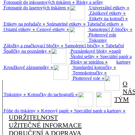
Fotopapír do inkoustových tiskáren
●
Bloky a sešity
Fotopapír do laserových tiskáren
●
Univerzální etikety
●
Zásilkové etikety
●
Etikety na kotouči
●
Etikety na pořadače
●
Snímatelné etikety
●
Tabelační etikety
●
Ostatní etikety
●
Cenové etikety
●
Samolepicí Z-bločky
●
Plotterové role
Tiskopisy
Záložky a značkovací bločky
●
Samolepicí bločky
●
Tabelační
Špalíčky na poznámky
●
Poznámkové bloky
●
papír
Školní sešity
●
Speciální papír a
Bloky se spirálou
●
kartony
Kroužkové záznamníky
●
Standardní kotoučky
●
Termokotoučky
●
Plotterové role
●
O
NÁ
Tiskopisy
●
Kotoučky do tachografů
●
TÝM
Fólie do tiskárny
●
Krepový papír
●
Speciální papír a kartony
●
UDRŽITELNOST
UŽITEČNÉ INFORMACE
DORUČENÍ A DOPRAVA