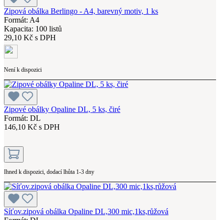
Zipová obálka Berlingo - A4, barevný motiv, 1 ks
Formát: A4
Kapacita: 100 listů
29,10 Kč s DPH
Není k dispozici
Zipové obálky Opaline DL, 5 ks, čiré
Formát: DL
146,10 Kč s DPH
Ihned k dispozici, dodací lhůta 1-3 dny
Síťov.zipová obálka Opaline DL,300 mic,1ks,růžová