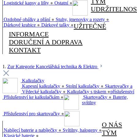
TÝM
Logistické kapsy a lišty
●
Ostatní
●
UDRŽITELNOS
Ozdobné obálky a přání
●
Stuhy, jmenovky a rozety
●
Dárkové krabice
●
Dárkové tašky
●
UŽITEČNÉ
INFORMACE
DORUČENÍ A DOPRAVA
KONTAKT
1.
Zur Kategorie Kancelářská technika & Elektro
Kalkulačky
Kapesní kalkulačky
●
Stolní kalkulačky
●
Skartovačky a
Vědecké kalkulačky
●
Kalkulačky s tiskem
●
příslušenství
Příslušenství ke kalkulačkám
●
Skartovačky
●
Baterie,
svítilny
Příslušenství pro skartovačky
●
O NÁS
Nabíjecí baterie a nabíječky
●
Svítilny, halogeny
●
TÝM
Klasické baterie
●