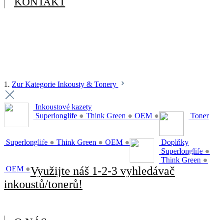
KONTAKT
1.
Zur Kategorie Inkousty & Tonery
Inkoustové kazety
Superlonglife
●
Think Green
●
OEM
●
Toner
Superlonglife
●
Think Green
●
OEM
●
Doplňky
Superlonglife
●
Think Green
●
OEM
●
Využijte náš 1-2-3 vyhledávač
inkoustů/tonerů!