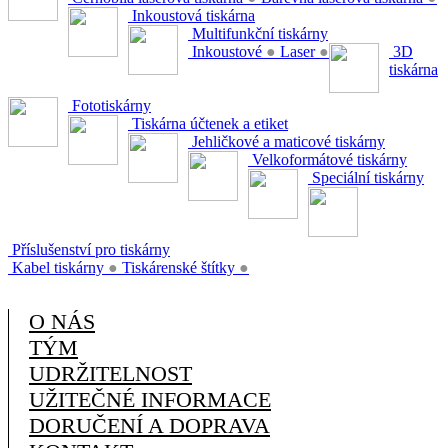
Inkoustová tiskárna
Multifunkční tiskárny
Inkoustové
●
Laser
●
3D
tiskárna
Fototiskárny
Tiskárna účtenek a etiket
Jehličkové a maticové tiskárny
Velkoformátové tiskárny
Speciální tiskárny
Příslušenství pro tiskárny
Kabel tiskárny
●
Tiskárenské štítky
●
O NÁS
TÝM
UDRŽITELNOST
UŽITEČNÉ INFORMACE
DORUČENÍ A DOPRAVA