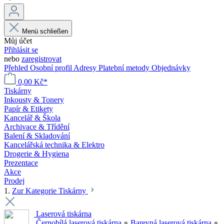
Menü schließen
Můj účet
Přihlásit se
nebo
zaregistrovat
Přehled
Osobní profil
Adresy
Platební metody
Objednávky
0,00 Kč*
Tiskárny
Inkousty & Tonery
Papír & Etikety
Kancelář & Škola
Archivace & Třídění
Balení & Skladování
Kancelářská technika & Elektro
Drogerie & Hygiena
Prezentace
Akce
Prodej
1.
Zur Kategorie Tiskárny
Laserová tiskárna
Černobílá laserová tiskárna
●
Barevná laserová tiskárna
●