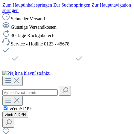
Zum Hauptinhalt springen
Zur Suche springen
Zur Hauptnavigation
springen
Schneller Versand
Günstige Versandkosten
30 Tage Rückgaberecht
Service - Hotline 0123 - 45678
Doprava zdarma od 1199 Kč bez DPH
Zabezpečené připojení SSL
Rychlé doručení
Podpora
Udržitelnost
Pracovní místa
včetně DPH
včetně DPH