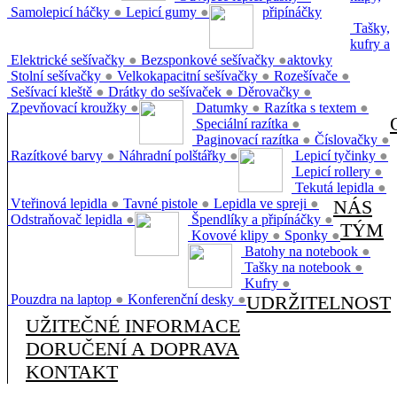
Samolepicí háčky
●
Lepicí gumy
●
připínáčky
Tašky,
kufry a
Elektrické sešívačky
●
Bezsponkové sešívačky
●
aktovky
Stolní sešívačky
●
Velkokapacitní sešívačky
●
Rozešívače
●
Sešívací kleště
●
Drátky do sešívaček
●
Děrovačky
●
Zpevňovací kroužky
●
Datumky
●
Razítka s textem
●
Speciální razítka
●
Paginovací razítka
●
Číslovačky
●
Razítkové barvy
●
Náhradní polštářky
●
Lepicí tyčinky
●
Lepicí rollery
●
Tekutá lepidla
●
Vteřinová lepidla
●
Tavné pistole
●
Lepidla ve spreji
●
NÁS
Odstraňovač lepidla
●
Špendlíky a připínáčky
●
TÝM
Kovové klipy
●
Sponky
●
Batohy na notebook
●
Tašky na notebook
●
Kufry
●
Pouzdra na laptop
●
Konferenční desky
●
UDRŽITELNOST
UŽITEČNÉ INFORMACE
DORUČENÍ A DOPRAVA
KONTAKT