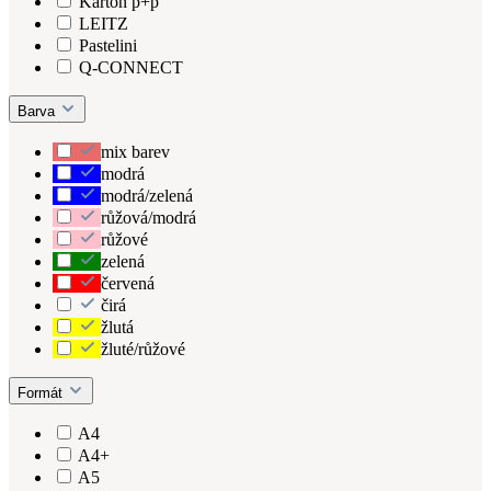
Karton p+p
LEITZ
Pastelini
Q-CONNECT
Barva
mix barev
modrá
modrá/zelená
růžová/modrá
růžové
zelená
červená
čirá
žlutá
žluté/růžové
Formát
A4
A4+
A5