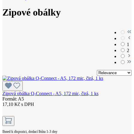
Zipové obálky
1
2
Zipová obálka Q-Connect - A5, 172 mic, čirá, 1 ks
Formát: A5
17,10 Kč s DPH
Ihned k dispozici, dodací lhůta 1-3 dny