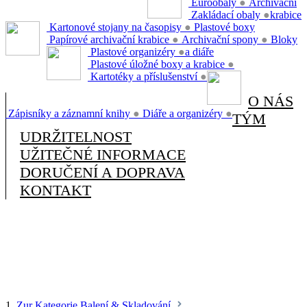
Euroobaly
●
Archivační
Zakládací obaly
●
krabice
Kartonové stojany na časopisy
●
Plastové boxy
Papírové archivační krabice
●
Archivační spony
●
Bloky
Plastové organizéry
●
a diáře
Plastové úložné boxy a krabice
●
Kartotéky a příslušenství
●
O NÁS
Zápisníky a záznamní knihy
●
Diáře a organizéry
●
TÝM
UDRŽITELNOST
UŽITEČNÉ INFORMACE
DORUČENÍ A DOPRAVA
KONTAKT
1.
Zur Kategorie Balení & Skladování