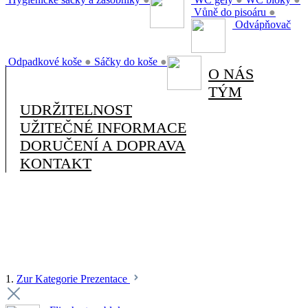
Vůně do pisoáru
●
Odvápňovač
Odpadkové koše
●
Sáčky do koše
●
O NÁS
TÝM
UDRŽITELNOST
UŽITEČNÉ INFORMACE
DORUČENÍ A DOPRAVA
KONTAKT
1.
Zur Kategorie Prezentace