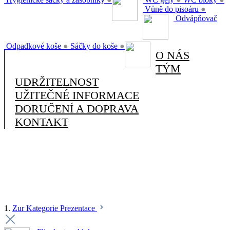
Vůně do pisoáru
●
Odvápňovač
Odpadkové koše
●
Sáčky do koše
●
O NÁS
TÝM
UDRŽITELNOST
UŽITEČNÉ INFORMACE
DORUČENÍ A DOPRAVA
KONTAKT
1.
Zur Kategorie Prezentace