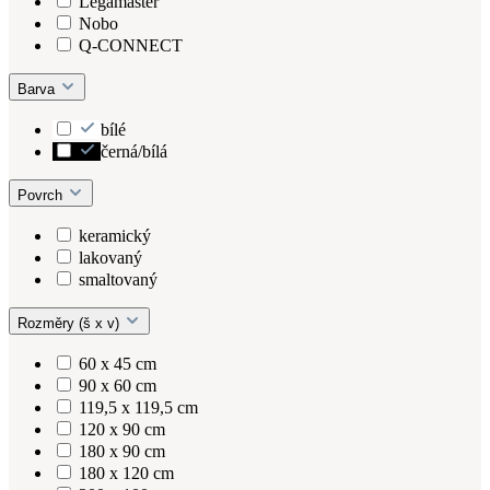
Legamaster
Nobo
Q-CONNECT
Barva
bílé
černá/bílá
Povrch
keramický
lakovaný
smaltovaný
Rozměry (š x v)
60 x 45 cm
90 x 60 cm
119,5 x 119,5 cm
120 x 90 cm
180 x 90 cm
180 x 120 cm