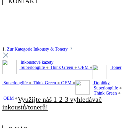
KONTAKT
1.
Zur Kategorie Inkousty & Tonery
Inkoustové kazety
Superlonglife
●
Think Green
●
OEM
●
Toner
Superlonglife
●
Think Green
●
OEM
●
Doplňky
Superlonglife
●
Think Green
●
OEM
●
Využijte náš 1-2-3 vyhledávač
inkoustů/tonerů!