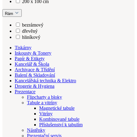
200 x 100 cm
Rám
bezrámový
dřevěný
hliníkový
Tiskárny
Inkousty & Tonery
Papír & Etikety
Kancelář & Škola
Archivace & Třídění
Balení & Skladování
Kancelářská technika & Elektro
Drogerie & Hygiena
Prezentace
Flipcharty a bloky
Tabule a vitríny
Magnetické tabule
Vitríny
Kombinované tabule
Příslušenství k tabulím
Nástěnky
Prezentační servis