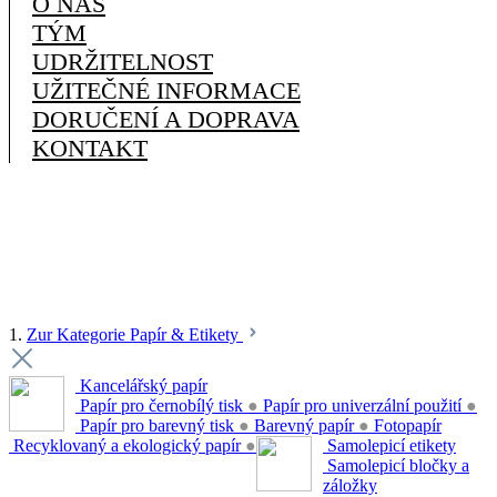
O NÁS
TÝM
UDRŽITELNOST
UŽITEČNÉ INFORMACE
DORUČENÍ A DOPRAVA
KONTAKT
1.
Zur Kategorie Papír & Etikety
Kancelářský papír
Papír pro černobílý tisk
●
Papír pro univerzální použití
●
Papír pro barevný tisk
●
Barevný papír
●
Fotopapír
Recyklovaný a ekologický papír
●
Samolepicí etikety
Samolepicí bločky a
záložky