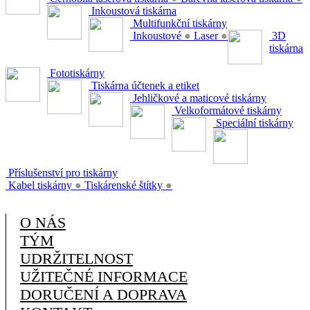
Inkoustová tiskárna
Multifunkční tiskárny
Inkoustové
●
Laser
●
3D
tiskárna
Fototiskárny
Tiskárna účtenek a etiket
Jehličkové a maticové tiskárny
Velkoformátové tiskárny
Speciální tiskárny
Příslušenství pro tiskárny
Kabel tiskárny
●
Tiskárenské štítky
●
O NÁS
TÝM
UDRŽITELNOST
UŽITEČNÉ INFORMACE
DORUČENÍ A DOPRAVA