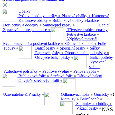
Obálky
Poštovní obálky a tašky
●
Plastové obálky
●
Kartonové
Kartonové obálky
●
Bublinkové obálky
●
krabice
Doručenky a dodejky
●
Samolepicí kapsy
●
Lepicí
Zpracování korespondence
●
Třívrstvé krabice
●
pásky
Pětivrstvé krabice
●
Výplňový materiál
Rychlouzavírací a poštovní krabice
●
Stěhovací krabice
●
Fólie
Tubusy
●
Balicí pásky
●
Speciální pásky
●
Sáčky
Papírové pásky
●
Oboustranné lepicí pásky
●
Odvíječe balicí pásky
●
Balicí potřeby
Vybavení
skladu
Vzduchové polštářky
●
Papírové výplně
●
Pěnová výplň
●
Bublinkové fólie
●
Strečové fólie
●
Dárkové balení
Odvíječe strečových fólií
●
Uzavíratelné ZIP sáčky
●
Odlamovací nože
●
Gumičky
●
Motouzy
●
Balicí papír
●
Stupínky a schůdky
●
Vázací pásky
●
NÁS