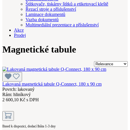
Štítkovače, tiskárny štítků a etiketovací kleště
Řezací stroje a příslušenství
Laminace dokumentů
Vazba dokumentů
Multimediální prezentace a příslušenství
Akce
Prodej
Magnetické tabule
Lakovaná magnetická tabule Q-Connect, 180 x 90 cm
Povrch: lakovaný
Rám: hliníkový
2 600,10 Kč s DPH
Ihned k dispozici, dodací lhůta 1-3 dny