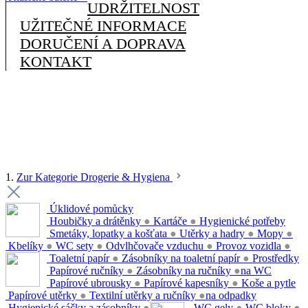
UDRŽITELNOST
UŽITEČNÉ INFORMACE
DORUČENÍ A DOPRAVA
KONTAKT
1.
Zur Kategorie Drogerie & Hygiena
Úklidové pomůcky
Houbičky a drátěnky
●
Kartáče
●
Hygienické potřeby
Smetáky, lopatky a košťata
●
Utěrky a hadry
●
Mopy
●
Kbelíky
●
WC sety
●
Odvlhčovače vzduchu
●
Provoz vozidla
●
Toaletní papír
●
Zásobníky na toaletní papír
●
Prostředky
Papírové ručníky
●
Zásobníky na ručníky
●
na WC
Papírové ubrousky
●
Papírové kapesníky
●
Koše a pytle
Papírové utěrky
●
Textilní utěrky a ručníky
●
na odpadky
Hygienické sáčky a zásobníky
●
WC gely
●
WC bloky
●