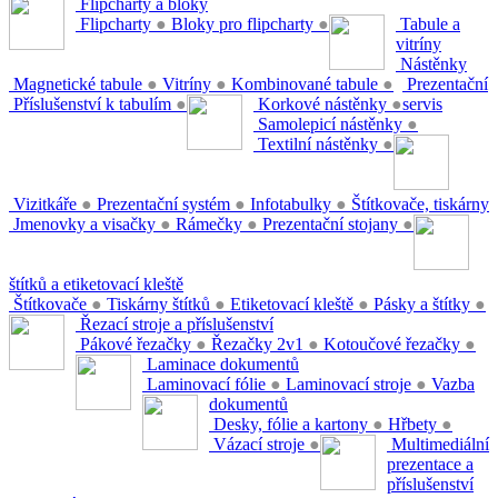
Flipcharty a bloky
Flipcharty
●
Bloky pro flipcharty
●
Tabule a
vitríny
Nástěnky
Magnetické tabule
●
Vitríny
●
Kombinované tabule
●
Prezentační
Příslušenství k tabulím
●
Korkové nástěnky
●
servis
Samolepicí nástěnky
●
Textilní nástěnky
●
Vizitkáře
●
Prezentační systém
●
Infotabulky
●
Štítkovače, tiskárny
Jmenovky a visačky
●
Rámečky
●
Prezentační stojany
●
štítků a etiketovací kleště
Štítkovače
●
Tiskárny štítků
●
Etiketovací kleště
●
Pásky a štítky
●
Řezací stroje a příslušenství
Pákové řezačky
●
Řezačky 2v1
●
Kotoučové řezačky
●
Laminace dokumentů
Laminovací fólie
●
Laminovací stroje
●
Vazba
dokumentů
Desky, fólie a kartony
●
Hřbety
●
Vázací stroje
●
Multimediální
prezentace a
příslušenství