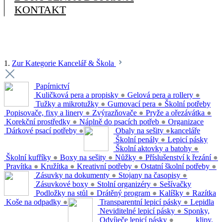
KONTAKT
1.
Zur Kategorie Kancelář & Škola
Papírnictví
Kuličková pera a propisky
●
Gelová pera a rollery
●
Tužky a mikrotužky
●
Gumovací pera
●
Školní potřeby
Popisovače, fixy a linery
●
Zvýrazňovače
●
Pryže a ořezávátka
●
Korekční prostředky
●
Náplně do psacích potřeb
●
Organizace
Dárkové psací potřeby
●
Obaly na sešity
●
kanceláře
Školní penály
●
Lepicí pásky
Školní aktovky a batohy
●
Školní kufříky
●
Boxy na sešity
●
Nůžky
●
Příslušenství k řezání
●
Pravítka
●
Kružítka
●
Kreativní potřeby
●
Ostatní školní potřeby
●
Zásuvky na dokumenty
●
Stojany na časopisy
●
Zásuvkové boxy
●
Stolní organizéry
●
Sešívačky
Podložky na stůl
●
Drátěný program
●
Kalíšky
●
Razítka
Koše na odpadky
●
Transparentní lepicí pásky
●
Lepidla
Neviditelné lepicí pásky
●
Sponky,
Odvíječe lepicí pásky
●
klipy,