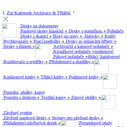
1.
Zur Kategorie Archivace & Třídění
Desky na dokumenty
Papírové desky klasické
●
Desky s gumičkou
●
Pořadače
Desky s tkanicí
●
Boxy na spisy
●
Aktovky
●
Knihy
Rychlovazače
●
Psací podložky
●
Desky se spínacími hřbety
●
Desky s klipem
●
Archivační a kapsové pořadače
●
Kroužkové pořadače
●
podpisové,
Pákové pořadače
●
třídicí, katalogové
Rozlišovače a rejstříky
●
Příslušenství a doplňky
●
Katalogové knihy
●
Třídicí knihy
●
Podpisové knihy
●
Pouzdra, obálky, kapsy
Pouzdra s drukem
●
Textilní kapsy
●
Zipové obálky
●
Závěsný systém
Závěsné papírové desky
●
Stojany pro závěsné desky
●
Příslušenství závěsných desek
●
Prospektové obaly