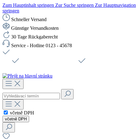
Zum Hauptinhalt springen
Zur Suche springen
Zur Hauptnavigation
springen
Schneller Versand
Günstige Versandkosten
30 Tage Rückgaberecht
Service - Hotline 0123 - 45678
Doprava zdarma od 1199 Kč bez DPH
Zabezpečené připojení SSL
Rychlé doručení
Podpora
Udržitelnost
Pracovní místa
včetně DPH
včetně DPH