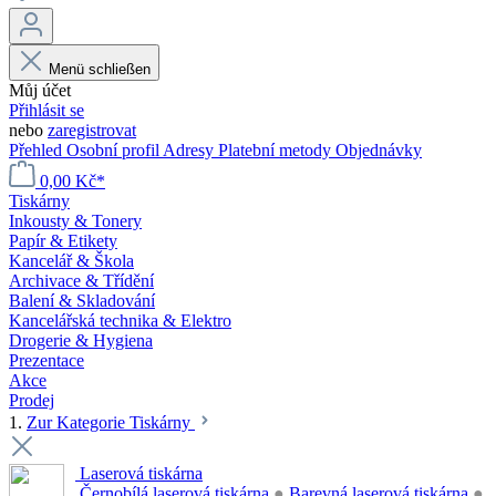
Menü schließen
Můj účet
Přihlásit se
nebo
zaregistrovat
Přehled
Osobní profil
Adresy
Platební metody
Objednávky
0,00 Kč*
Tiskárny
Inkousty & Tonery
Papír & Etikety
Kancelář & Škola
Archivace & Třídění
Balení & Skladování
Kancelářská technika & Elektro
Drogerie & Hygiena
Prezentace
Akce
Prodej
1.
Zur Kategorie Tiskárny
Laserová tiskárna
Černobílá laserová tiskárna
●
Barevná laserová tiskárna
●