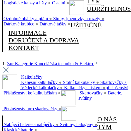
TÝM
Logistické kapsy a lišty
●
Ostatní
●
UDRŽITELNOS
Ozdobné obálky a přání
●
Stuhy, jmenovky a rozety
●
Dárkové krabice
●
Dárkové tašky
●
UŽITEČNÉ
INFORMACE
DORUČENÍ A DOPRAVA
KONTAKT
1.
Zur Kategorie Kancelářská technika & Elektro
Kalkulačky
Kapesní kalkulačky
●
Stolní kalkulačky
●
Skartovačky a
Vědecké kalkulačky
●
Kalkulačky s tiskem
●
příslušenství
Příslušenství ke kalkulačkám
●
Skartovačky
●
Baterie,
svítilny
Příslušenství pro skartovačky
●
O NÁS
Nabíjecí baterie a nabíječky
●
Svítilny, halogeny
●
TÝM
Klasické baterie
●