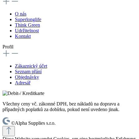
O nás
Superlonglife
Think Green
Udržitelnost
Kontakt
Profil
Zákaznický účet
Seznam přání
Objednávky
Adresář
Všechny ceny vč. zákonné DPH, bez nákladů na dopravu a
případných poplatků za dobírku, pokud není uvedeno jinak.
©Alpha Supplies s.r.o.
Diese Website verwendet Cookies, um eine bestmögliche Erfahrung