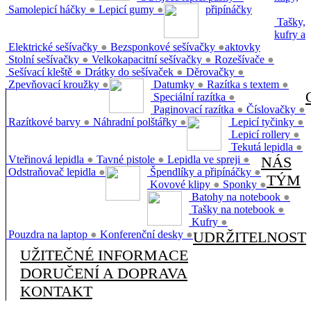
Samolepicí háčky
●
Lepicí gumy
●
připínáčky
Tašky,
kufry a
Elektrické sešívačky
●
Bezsponkové sešívačky
●
aktovky
Stolní sešívačky
●
Velkokapacitní sešívačky
●
Rozešívače
●
Sešívací kleště
●
Drátky do sešívaček
●
Děrovačky
●
Zpevňovací kroužky
●
Datumky
●
Razítka s textem
●
Speciální razítka
●
Paginovací razítka
●
Číslovačky
●
Razítkové barvy
●
Náhradní polštářky
●
Lepicí tyčinky
●
Lepicí rollery
●
Tekutá lepidla
●
Vteřinová lepidla
●
Tavné pistole
●
Lepidla ve spreji
●
NÁS
Odstraňovač lepidla
●
Špendlíky a připínáčky
●
TÝM
Kovové klipy
●
Sponky
●
Batohy na notebook
●
Tašky na notebook
●
Kufry
●
Pouzdra na laptop
●
Konferenční desky
●
UDRŽITELNOST
UŽITEČNÉ INFORMACE
DORUČENÍ A DOPRAVA
KONTAKT