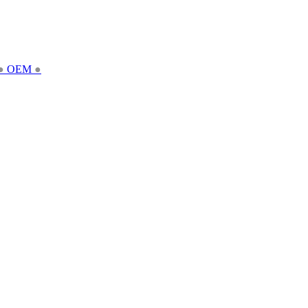
●
OEM
●