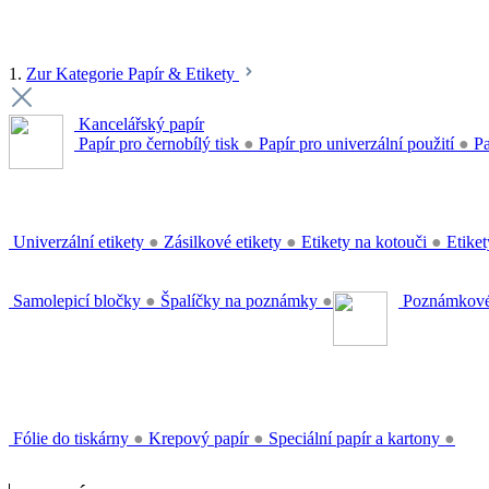
1.
Zur Kategorie Papír & Etikety
Kancelářský papír
Papír pro černobílý tisk
●
Papír pro univerzální použití
●
Pa
Univerzální etikety
●
Zásilkové etikety
●
Etikety na kotouči
●
Etiket
Samolepicí bločky
●
Špalíčky na poznámky
●
Poznámkové
Fólie do tiskárny
●
Krepový papír
●
Speciální papír a kartony
●