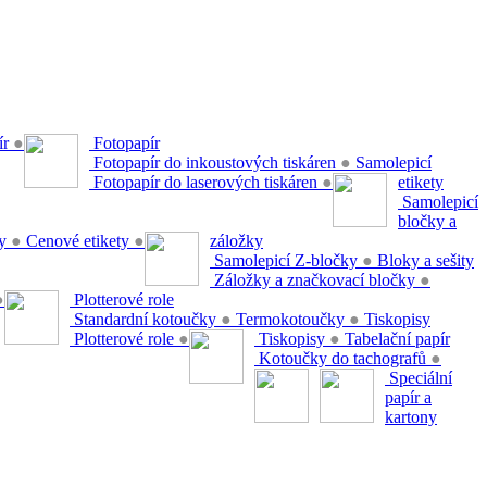
ír
●
Fotopapír
Fotopapír do inkoustových tiskáren
●
Samolepicí
Fotopapír do laserových tiskáren
●
etikety
Samolepicí
bločky a
ty
●
Cenové etikety
●
záložky
Samolepicí Z-bločky
●
Bloky a sešity
Záložky a značkovací bločky
●
●
Plotterové role
Standardní kotoučky
●
Termokotoučky
●
Tiskopisy
Plotterové role
●
Tiskopisy
●
Tabelační papír
Kotoučky do tachografů
●
Speciální
papír a
kartony