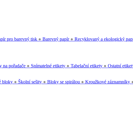
pír pro barevný tisk
●
Barevný papír
●
Recyklovaný a ekologický pap
y na pořadače
●
Snímatelné etikety
●
Tabelační etikety
●
Ostatní etike
 bloky
●
Školní sešity
●
Bloky se spirálou
●
Kroužkové záznamníky