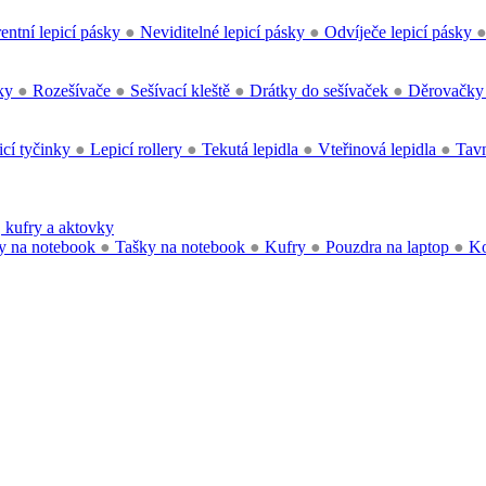
entní lepicí pásky
●
Neviditelné lepicí pásky
●
Odvíječe lepicí pásky
čky
●
Rozešívače
●
Sešívací kleště
●
Drátky do sešívaček
●
Děrovačk
cí tyčinky
●
Lepicí rollery
●
Tekutá lepidla
●
Vteřinová lepidla
●
Tavn
 kufry a aktovky
y na notebook
●
Tašky na notebook
●
Kufry
●
Pouzdra na laptop
●
Ko