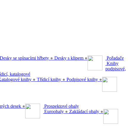
Desky se spínacími hřbety
●
Desky s klipem
●
Pořadače
Knihy
podpisové,
řídicí, katalogové
atalogové knihy
●
Třídicí knihy
●
Podpisové knihy
●
ěsných desek
●
Prospektové obaly
Euroobaly
●
Zakládací obaly
●