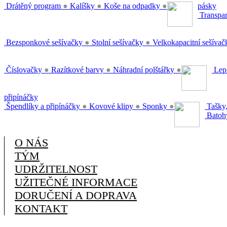
Drátěný program
●
Kalíšky
●
Koše na odpadky
●
pásky
Transpar
Bezsponkové sešívačky
●
Stolní sešívačky
●
Velkokapacitní sešíva
Číslovačky
●
Razítkové barvy
●
Náhradní polštářky
●
Lepi
připínáčky
Špendlíky a připínáčky
●
Kovové klipy
●
Sponky
●
Tašky,
Batoh
O NÁS
TÝM
UDRŽITELNOST
UŽITEČNÉ INFORMACE
DORUČENÍ A DOPRAVA
KONTAKT