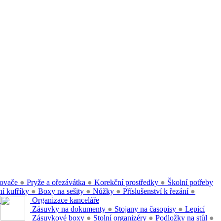
ovače
●
Pryže a ořezávátka
●
Korekční prostředky
●
Školní potřeby
í kufříky
●
Boxy na sešity
●
Nůžky
●
Příslušenství k řezání
●
●
Organizace kanceláře
Zásuvky na dokumenty
●
Stojany na časopisy
●
Lepicí
Zásuvkové boxy
●
Stolní organizéry
●
Podložky na stůl
●