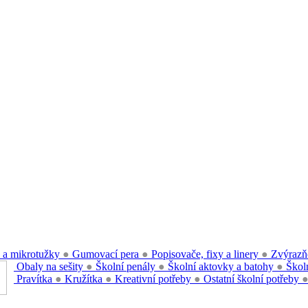
 a mikrotužky
●
Gumovací pera
●
Popisovače, fixy a linery
●
Zvýrazň
Obaly na sešity
●
Školní penály
●
Školní aktovky a batohy
●
Školn
Pravítka
●
Kružítka
●
Kreativní potřeby
●
Ostatní školní potřeby