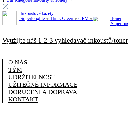
1.
Zur Kategorie Inkousty & Tonery
Inkoustové kazety
Superlonglife
●
Think Green
●
OEM
●
Toner
Superlon
Využijte náš 1-2-3 vyhledávač inkoustů/toner
O NÁS
TÝM
UDRŽITELNOST
UŽITEČNÉ INFORMACE
DORUČENÍ A DOPRAVA
KONTAKT