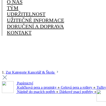
O NÁS
TÝM
UDRŽITELNOST
UŽITEČNÉ INFORMACE
DORUČENÍ A DOPRAVA
KONTAKT
1.
Zur Kategorie Kancelář & Škola
Papírnictví
Kuličková pera a propisky
●
Gelová pera a rollery
●
Tužky
Náplně do psacích potřeb
●
Dárkové psací potřeby
●