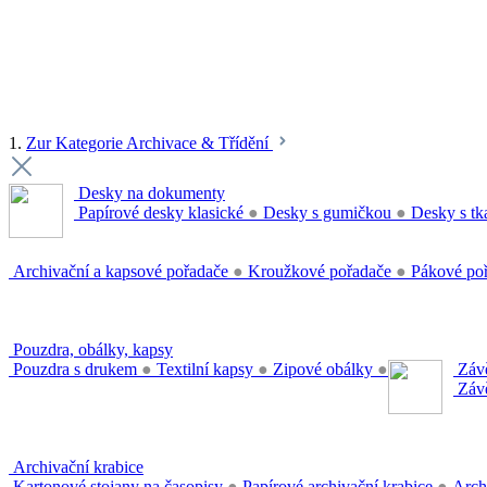
1.
Zur Kategorie Archivace & Třídění
Desky na dokumenty
Papírové desky klasické
●
Desky s gumičkou
●
Desky s tk
Archivační a kapsové pořadače
●
Kroužkové pořadače
●
Pákové po
Pouzdra, obálky, kapsy
Pouzdra s drukem
●
Textilní kapsy
●
Zipové obálky
●
Závě
Závě
Archivační krabice
Kartonové stojany na časopisy
●
Papírové archivační krabice
●
Arch