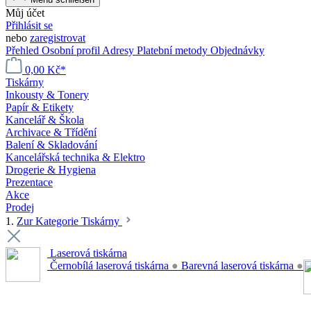
Můj účet
Přihlásit se
nebo
zaregistrovat
Přehled
Osobní profil
Adresy
Platební metody
Objednávky
0,00 Kč*
Tiskárny
Inkousty & Tonery
Papír & Etikety
Kancelář & Škola
Archivace & Třídění
Balení & Skladování
Kancelářská technika & Elektro
Drogerie & Hygiena
Prezentace
Akce
Prodej
1.
Zur Kategorie Tiskárny
Laserová tiskárna
Černobílá laserová tiskárna
●
Barevná laserová tiskárna
●