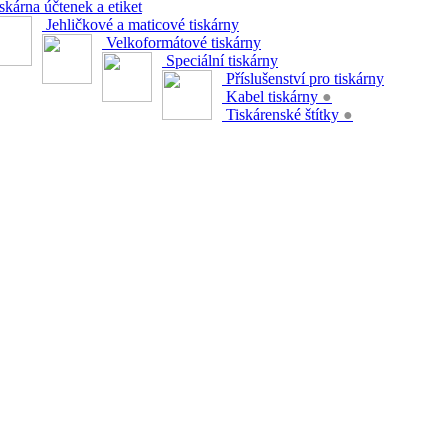
skárna účtenek a etiket
Jehličkové a maticové tiskárny
Velkoformátové tiskárny
Speciální tiskárny
Příslušenství pro tiskárny
Kabel tiskárny
●
Tiskárenské štítky
●