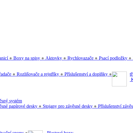
anicí
●
Boxy na spisy
●
Aktovky
●
Rychlovazače
●
Psací podložky
●
řadače
●
Rozlišovače a rejstříky
●
Příslušenství a doplňky
●
t
K
sný systém
sné papírové desky
●
Stojany pro závěsné desky
●
Příslušenství záv
ivační spony
●
Plastové boxy