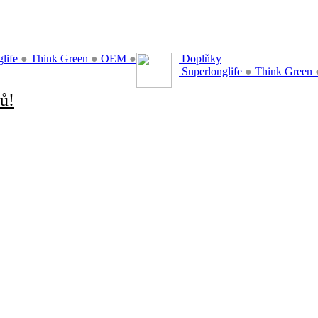
glife
●
Think Green
●
OEM
●
Doplňky
Superlonglife
●
Think Green
ů!