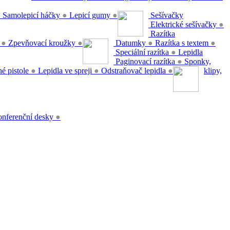
●
Samolepicí háčky
●
Lepicí gumy
●
Sešívačky
Elektrické sešívačky
●
Razítka
y
●
Zpevňovací kroužky
●
Datumky
●
Razítka s textem
●
Speciální razítka
●
Lepidla
Paginovací razítka
●
Sponky,
é pistole
●
Lepidla ve spreji
●
Odstraňovač lepidla
●
klipy,
nferenční desky
●