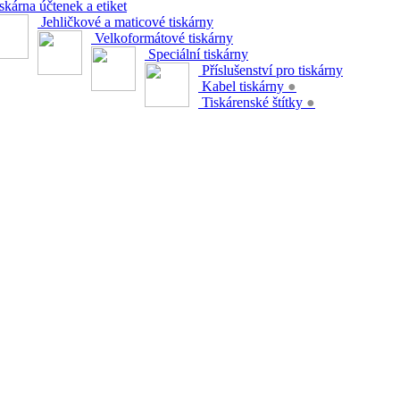
skárna účtenek a etiket
Jehličkové a maticové tiskárny
Velkoformátové tiskárny
Speciální tiskárny
Příslušenství pro tiskárny
Kabel tiskárny
●
Tiskárenské štítky
●