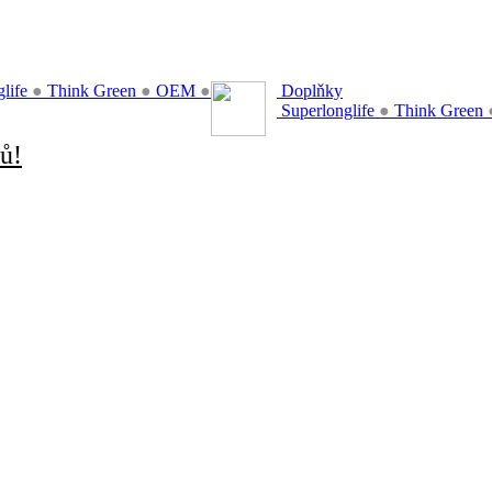
glife
●
Think Green
●
OEM
●
Doplňky
Superlonglife
●
Think Green
ů!