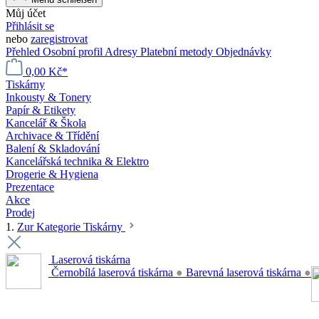
Můj účet
Přihlásit se
nebo
zaregistrovat
Přehled
Osobní profil
Adresy
Platební metody
Objednávky
0,00 Kč*
Tiskárny
Inkousty & Tonery
Papír & Etikety
Kancelář & Škola
Archivace & Třídění
Balení & Skladování
Kancelářská technika & Elektro
Drogerie & Hygiena
Prezentace
Akce
Prodej
1.
Zur Kategorie Tiskárny
Laserová tiskárna
Černobílá laserová tiskárna
●
Barevná laserová tiskárna
●