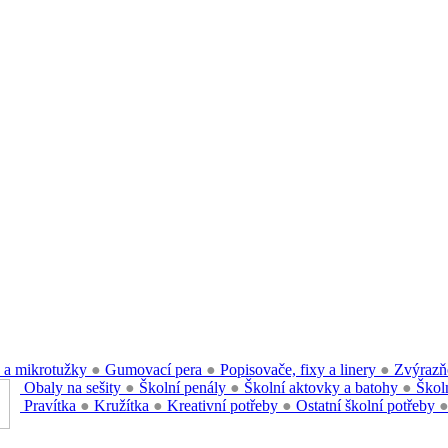
 a mikrotužky
●
Gumovací pera
●
Popisovače, fixy a linery
●
Zvýrazň
Obaly na sešity
●
Školní penály
●
Školní aktovky a batohy
●
Školn
Pravítka
●
Kružítka
●
Kreativní potřeby
●
Ostatní školní potřeby