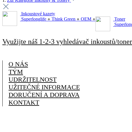
1.
Zur Kategorie Inkousty & Tonery
Inkoustové kazety
Superlonglife
●
Think Green
●
OEM
●
Toner
Superlon
Využijte náš 1-2-3 vyhledávač inkoustů/toner
O NÁS
TÝM
UDRŽITELNOST
UŽITEČNÉ INFORMACE
DORUČENÍ A DOPRAVA
KONTAKT