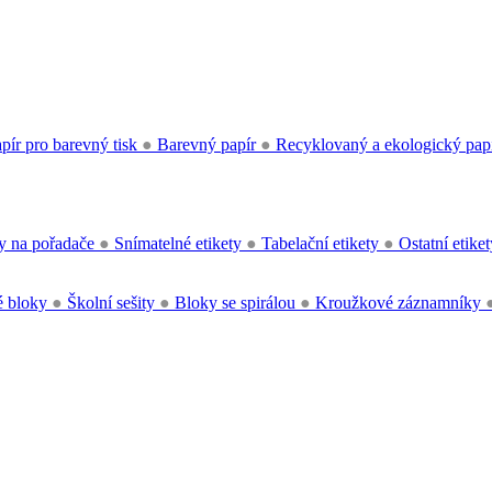
pír pro barevný tisk
●
Barevný papír
●
Recyklovaný a ekologický pap
y na pořadače
●
Snímatelné etikety
●
Tabelační etikety
●
Ostatní etike
 bloky
●
Školní sešity
●
Bloky se spirálou
●
Kroužkové záznamníky