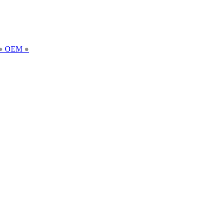
●
OEM
●