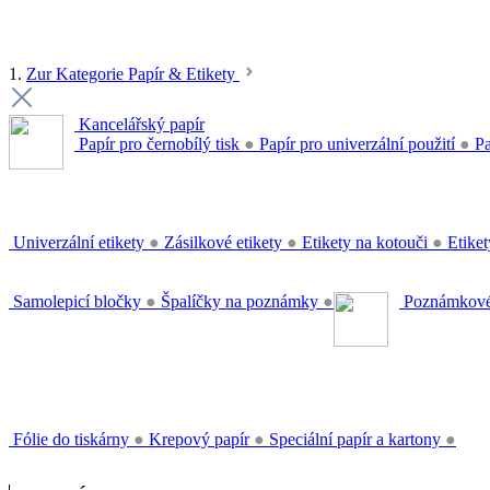
1.
Zur Kategorie Papír & Etikety
Kancelářský papír
Papír pro černobílý tisk
●
Papír pro univerzální použití
●
Pa
Univerzální etikety
●
Zásilkové etikety
●
Etikety na kotouči
●
Etiket
Samolepicí bločky
●
Špalíčky na poznámky
●
Poznámkové
Fólie do tiskárny
●
Krepový papír
●
Speciální papír a kartony
●