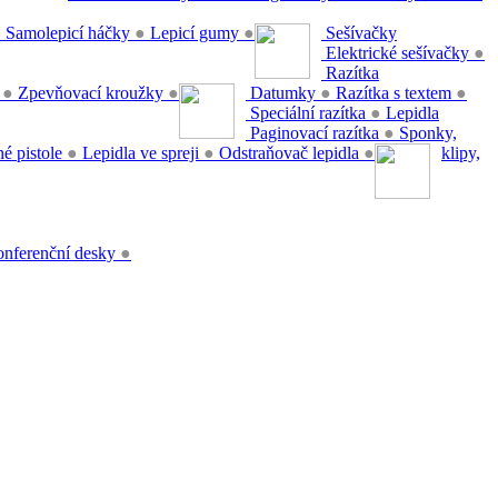
●
Samolepicí háčky
●
Lepicí gumy
●
Sešívačky
Elektrické sešívačky
●
Razítka
y
●
Zpevňovací kroužky
●
Datumky
●
Razítka s textem
●
Speciální razítka
●
Lepidla
Paginovací razítka
●
Sponky,
é pistole
●
Lepidla ve spreji
●
Odstraňovač lepidla
●
klipy,
nferenční desky
●