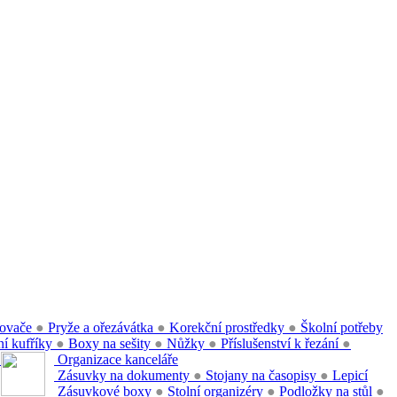
ovače
●
Pryže a ořezávátka
●
Korekční prostředky
●
Školní potřeby
í kufříky
●
Boxy na sešity
●
Nůžky
●
Příslušenství k řezání
●
●
Organizace kanceláře
Zásuvky na dokumenty
●
Stojany na časopisy
●
Lepicí
Zásuvkové boxy
●
Stolní organizéry
●
Podložky na stůl
●