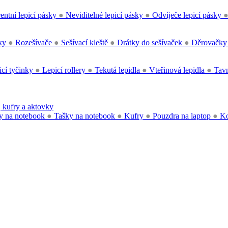
entní lepicí pásky
●
Neviditelné lepicí pásky
●
Odvíječe lepicí pásky
čky
●
Rozešívače
●
Sešívací kleště
●
Drátky do sešívaček
●
Děrovačk
cí tyčinky
●
Lepicí rollery
●
Tekutá lepidla
●
Vteřinová lepidla
●
Tavn
 kufry a aktovky
y na notebook
●
Tašky na notebook
●
Kufry
●
Pouzdra na laptop
●
Ko