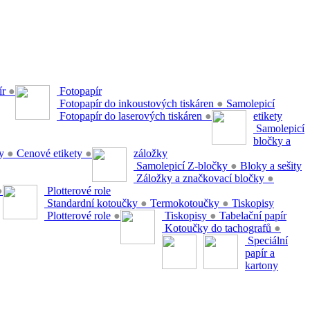
ír
●
Fotopapír
Fotopapír do inkoustových tiskáren
●
Samolepicí
Fotopapír do laserových tiskáren
●
etikety
Samolepicí
bločky a
ty
●
Cenové etikety
●
záložky
Samolepicí Z-bločky
●
Bloky a sešity
Záložky a značkovací bločky
●
●
Plotterové role
Standardní kotoučky
●
Termokotoučky
●
Tiskopisy
Plotterové role
●
Tiskopisy
●
Tabelační papír
Kotoučky do tachografů
●
Speciální
papír a
kartony