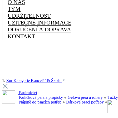
O NÁS
TÝM
UDRŽITELNOST
UŽITEČNÉ INFORMACE
DORUČENÍ A DOPRAVA
KONTAKT
1.
Zur Kategorie Kancelář & Škola
Papírnictví
Kuličková pera a propisky
●
Gelová pera a rollery
●
Tužky
Náplně do psacích potřeb
●
Dárkové psací potřeby
●