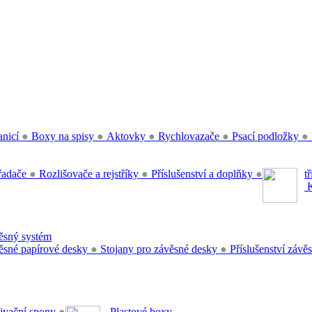
anicí
●
Boxy na spisy
●
Aktovky
●
Rychlovazače
●
Psací podložky
●
řadače
●
Rozlišovače a rejstříky
●
Příslušenství a doplňky
●
t
K
sný systém
sné papírové desky
●
Stojany pro závěsné desky
●
Příslušenství záv
ivační spony
●
Plastové boxy