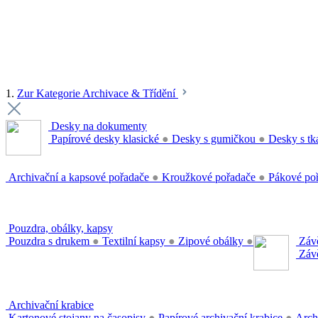
1.
Zur Kategorie Archivace & Třídění
Desky na dokumenty
Papírové desky klasické
●
Desky s gumičkou
●
Desky s tk
Archivační a kapsové pořadače
●
Kroužkové pořadače
●
Pákové po
Pouzdra, obálky, kapsy
Pouzdra s drukem
●
Textilní kapsy
●
Zipové obálky
●
Závě
Závě
Archivační krabice
Kartonové stojany na časopisy
●
Papírové archivační krabice
●
Arch