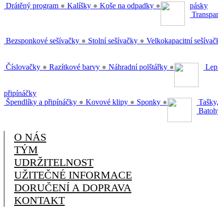
Drátěný program
●
Kalíšky
●
Koše na odpadky
●
pásky
Transpar
Bezsponkové sešívačky
●
Stolní sešívačky
●
Velkokapacitní sešíva
Číslovačky
●
Razítkové barvy
●
Náhradní polštářky
●
Lepi
připínáčky
Špendlíky a připínáčky
●
Kovové klipy
●
Sponky
●
Tašky,
Batoh
O NÁS
TÝM
UDRŽITELNOST
UŽITEČNÉ INFORMACE
DORUČENÍ A DOPRAVA
KONTAKT