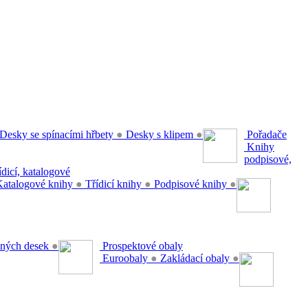
Desky se spínacími hřbety
●
Desky s klipem
●
Pořadače
Knihy
podpisové,
řídicí, katalogové
atalogové knihy
●
Třídicí knihy
●
Podpisové knihy
●
ěsných desek
●
Prospektové obaly
Euroobaly
●
Zakládací obaly
●