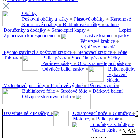
Obálky
Poštovní obálky a tašky
●
Plastové obálky
●
Kartonové
Kartonové obálky
●
Bublinkové obálky
●
krabice
Doručenky a dodejky
●
Samolepicí kapsy
●
Lepicí
Zpracování korespondence
●
Třívrstvé krabice
●
pásky
Pětivrstvé krabice
●
Výplňový materiál
Rychlouzavírací a poštovní krabice
●
Stěhovací krabice
●
Fólie
Tubusy
●
Balicí pásky
●
Speciální pásky
●
Sáčky
Papírové pásky
●
Oboustranné lepicí pásky
●
Odvíječe balicí pásky
●
Balicí potřeby
Vybavení
skladu
Vzduchové polštářky
●
Papírové výplně
●
Pěnová výplň
●
Bublinkové fólie
●
Strečové fólie
●
Dárkové balení
Odvíječe strečových fólií
●
Uzavíratelné ZIP sáčky
●
Odlamovací nože
●
Gumičky
●
Motouzy
●
Balicí papír
●
Stupínky a schůdky
●
Vázací pásky
●
NÁS