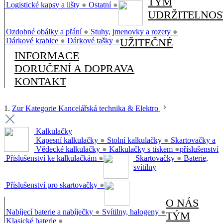
TÝM
Logistické kapsy a lišty
●
Ostatní
●
UDRŽITELNOS
Ozdobné obálky a přání
●
Stuhy, jmenovky a rozety
●
Dárkové krabice
●
Dárkové tašky
●
UŽITEČNÉ
INFORMACE
DORUČENÍ A DOPRAVA
KONTAKT
1.
Zur Kategorie Kancelářská technika & Elektro
Kalkulačky
Kapesní kalkulačky
●
Stolní kalkulačky
●
Skartovačky a
Vědecké kalkulačky
●
Kalkulačky s tiskem
●
příslušenství
Příslušenství ke kalkulačkám
●
Skartovačky
●
Baterie,
svítilny
Příslušenství pro skartovačky
●
O NÁS
Nabíjecí baterie a nabíječky
●
Svítilny, halogeny
●
TÝM
Klasické baterie
●