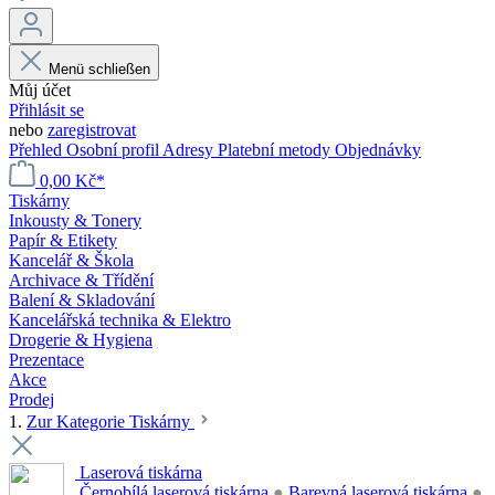
Menü schließen
Můj účet
Přihlásit se
nebo
zaregistrovat
Přehled
Osobní profil
Adresy
Platební metody
Objednávky
0,00 Kč*
Tiskárny
Inkousty & Tonery
Papír & Etikety
Kancelář & Škola
Archivace & Třídění
Balení & Skladování
Kancelářská technika & Elektro
Drogerie & Hygiena
Prezentace
Akce
Prodej
1.
Zur Kategorie Tiskárny
Laserová tiskárna
Černobílá laserová tiskárna
●
Barevná laserová tiskárna
●