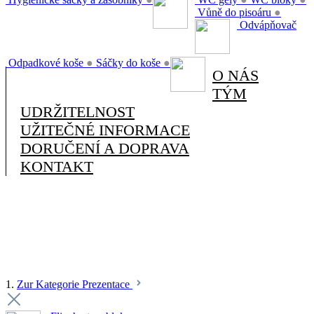
Vůně do pisoáru
●
Odvápňovač
Odpadkové koše
●
Sáčky do koše
●
O NÁS
TÝM
UDRŽITELNOST
UŽITEČNÉ INFORMACE
DORUČENÍ A DOPRAVA
KONTAKT
1.
Zur Kategorie Prezentace