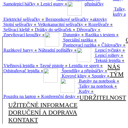
Samolepicí háčky
●
Lepicí gumy
●
připínáčky
Tašky,
kufry a
Elektrické sešívačky
●
Bezsponkové sešívačky
●
aktovky
Stolní sešívačky
●
Velkokapacitní sešívačky
●
Rozešívače
●
Sešívací kleště
●
Drátky do sešívaček
●
Děrovačky
●
Zpevňovací kroužky
●
Datumky
●
Razítka s textem
●
Speciální razítka
●
Paginovací razítka
●
Číslovačky
●
Razítkové barvy
●
Náhradní polštářky
●
Lepicí tyčinky
●
Lepicí rollery
●
Tekutá lepidla
●
Vteřinová lepidla
●
Tavné pistole
●
Lepidla ve spreji
●
NÁS
Odstraňovač lepidla
●
Špendlíky a připínáčky
●
TÝM
Kovové klipy
●
Sponky
●
Batohy na notebook
●
Tašky na notebook
●
Kufry
●
Pouzdra na laptop
●
Konferenční desky
●
UDRŽITELNOST
UŽITEČNÉ INFORMACE
DORUČENÍ A DOPRAVA
KONTAKT