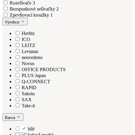
Rozešívače
3
Bezsponkové sešívačky
2
Zpevňovací kroužky
1
Výrobce
Herlitz
ICO
LEITZ
Leviatan
neuvedeno
Novus
OFFICE PRODUCTS
PLUS Japan
Q-CONNECT
RAPID
Sakota
SAX
Take-it
Barva
bílé
ledově modrá