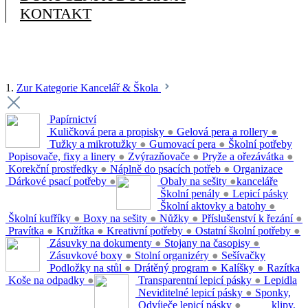
KONTAKT
1.
Zur Kategorie Kancelář & Škola
Papírnictví
Kuličková pera a propisky
●
Gelová pera a rollery
●
Tužky a mikrotužky
●
Gumovací pera
●
Školní potřeby
Popisovače, fixy a linery
●
Zvýrazňovače
●
Pryže a ořezávátka
●
Korekční prostředky
●
Náplně do psacích potřeb
●
Organizace
Dárkové psací potřeby
●
Obaly na sešity
●
kanceláře
Školní penály
●
Lepicí pásky
Školní aktovky a batohy
●
Školní kufříky
●
Boxy na sešity
●
Nůžky
●
Příslušenství k řezání
●
Pravítka
●
Kružítka
●
Kreativní potřeby
●
Ostatní školní potřeby
●
Zásuvky na dokumenty
●
Stojany na časopisy
●
Zásuvkové boxy
●
Stolní organizéry
●
Sešívačky
Podložky na stůl
●
Drátěný program
●
Kalíšky
●
Razítka
Koše na odpadky
●
Transparentní lepicí pásky
●
Lepidla
Neviditelné lepicí pásky
●
Sponky,
Odvíječe lepicí pásky
●
klipy,