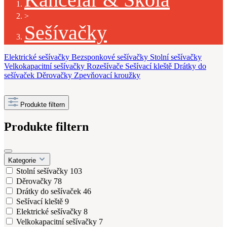
>
Sešívačky
Elektrické sešívačky
Bezsponkové sešívačky
Stolní sešívačky
Velkokapacitní sešívačky
Rozešívače
Sešívací kleště
Drátky do
sešívaček
Děrovačky
Zpevňovací kroužky
Produkte filtern
Produkte filtern
Kategorie
Stolní sešívačky
103
Děrovačky
78
Drátky do sešívaček
46
Sešívací kleště
9
Elektrické sešívačky
8
Velkokapacitní sešívačky
7