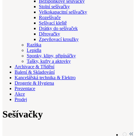
Bezsponkové sešívačky
Stolní sešívačky
Velkokapacitní sešívačky
Rozešívače
Sešívací kleště
Drátky do sešívaček
Děrovačky
Zpevňovací kroužky
Razítka
Lepidla
Sponky, klipy, připínáčky
Tašky, kufry a aktovky
Archivace & Třídění
Balení & Skladování
Kancelářská technika & Elektro
Drogerie & Hygiena
Prezentace
Akce
Prodej
Sešívačky