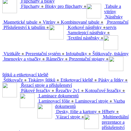
Flipcharty a bloky
Flipcharty
●
Bloky pro flipcharty
●
Tabule a
vitríny
Nástěnky
Magnetické tabule
●
Vitríny
●
Kombinované tabule
●
Prezentační
Příslušenství k tabulím
●
Korkové nástěnky
●
servis
Samolepicí nástěnky
●
Textilní nástěnky
●
Vizitkáře
●
Prezentační systém
●
Infotabulky
●
Štítkovače, tiskárny
Jmenovky a visačky
●
Rámečky
●
Prezentační stojany
●
štítků a etiketovací kleště
Štítkovače
●
Tiskárny štítků
●
Etiketovací kleště
●
Pásky a štítky
●
Řezací stroje a příslušenství
Pákové řezačky
●
Řezačky 2v1
●
Kotoučové řezačky
●
Laminace dokumentů
Laminovací fólie
●
Laminovací stroje
●
Vazba
dokumentů
Desky, fólie a kartony
●
Hřbety
●
Vázací stroje
●
Multimediální
prezentace a
příslušenství