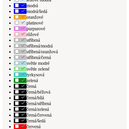
modrá
modrá/šedá
oranžové
platinové
purpurové
růžové
stříbrná
stříbrná/modrá
stříbrná/oranžová
stříbrná/černá
světle modré
světle zelené
tyrkysová
zelená
černá
černá/béžová
černá/bílá
černá/stříbrná
černá/zelená
černá/červená
černá/šedá
červená