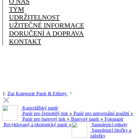
O NÁS
TÝM
UDRŽITELNOST
UŽITEČNÉ INFORMACE
DORUČENÍ A DOPRAVA
KONTAKT
1.
Zur Kategorie Papír & Etikety
Kancelářský papír
Papír pro černobílý tisk
●
Papír pro univerzální použití
●
Papír pro barevný tisk
●
Barevný papír
●
Fotopapír
Recyklovaný a ekologický papír
●
Samolepicí etikety
Samolepicí bločky a
záložky