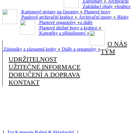
Euroobaly
●
Archivační
Zakládací obaly
●
krabice
Kartonové stojany na časopisy
●
Plastové boxy
Papírové archivační krabice
●
Archivační spony
●
Bloky
Plastové organizéry
●
a diáře
Plastové úložné boxy a krabice
●
Kartotéky a příslušenství
●
O NÁS
Zápisníky a záznamní knihy
●
Diáře a organizéry
●
TÝM
UDRŽITELNOST
UŽITEČNÉ INFORMACE
DORUČENÍ A DOPRAVA
KONTAKT
1.
Zur Kategorie Balení & Skladování