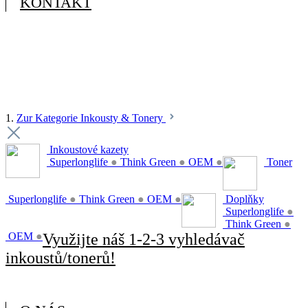
KONTAKT
1.
Zur Kategorie Inkousty & Tonery
Inkoustové kazety
Superlonglife
●
Think Green
●
OEM
●
Toner
Superlonglife
●
Think Green
●
OEM
●
Doplňky
Superlonglife
●
Think Green
●
OEM
●
Využijte náš 1-2-3 vyhledávač
inkoustů/tonerů!