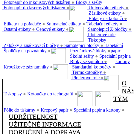
Fotopapír do inkoustových tiskáren
●
Bloky a sešity
Fotopapír do laserových tiskáren
●
Univerzální etikety
●
Zásilkové etikety
●
Etikety na kotouči
●
Etikety na pořadače
●
Snímatelné etikety
●
Tabelační etikety
●
Ostatní etikety
●
Cenové etikety
●
Samolepicí Z-bločky
●
Plotterové role
Tiskopisy
Záložky a značkovací bločky
●
Samolepicí bločky
●
Tabelační
Špalíčky na poznámky
●
Poznámkové bloky
●
papír
Školní sešity
●
Speciální papír a
Bloky se spirálou
●
kartony
Kroužkové záznamníky
●
Standardní kotoučky
●
Termokotoučky
●
Plotterové role
●
O
NÁ
Tiskopisy
●
Kotoučky do tachografů
●
TÝM
Fólie do tiskárny
●
Krepový papír
●
Speciální papír a kartony
●
UDRŽITELNOST
UŽITEČNÉ INFORMACE
DORUČENÍ A DOPRAVA