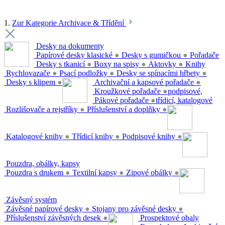
1.
Zur Kategorie Archivace & Třídění
Desky na dokumenty
Papírové desky klasické
●
Desky s gumičkou
●
Pořadače
Desky s tkanicí
●
Boxy na spisy
●
Aktovky
●
Knihy
Rychlovazače
●
Psací podložky
●
Desky se spínacími hřbety
●
Desky s klipem
●
Archivační a kapsové pořadače
●
Kroužkové pořadače
●
podpisové,
Pákové pořadače
●
třídicí, katalogové
Rozlišovače a rejstříky
●
Příslušenství a doplňky
●
Katalogové knihy
●
Třídicí knihy
●
Podpisové knihy
●
Pouzdra, obálky, kapsy
Pouzdra s drukem
●
Textilní kapsy
●
Zipové obálky
●
Závěsný systém
Závěsné papírové desky
●
Stojany pro závěsné desky
●
Příslušenství závěsných desek
●
Prospektové obaly