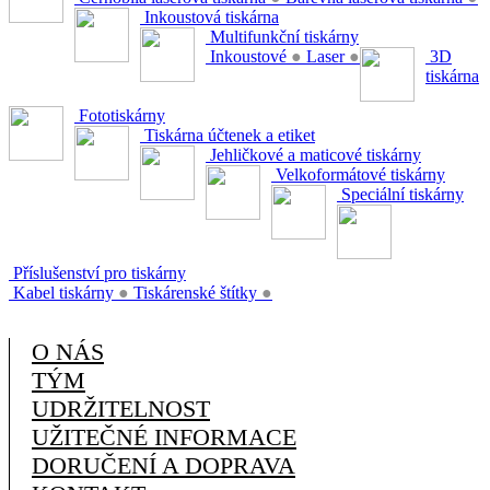
Inkoustová tiskárna
Multifunkční tiskárny
Inkoustové
●
Laser
●
3D
tiskárna
Fototiskárny
Tiskárna účtenek a etiket
Jehličkové a maticové tiskárny
Velkoformátové tiskárny
Speciální tiskárny
Příslušenství pro tiskárny
Kabel tiskárny
●
Tiskárenské štítky
●
O NÁS
TÝM
UDRŽITELNOST
UŽITEČNÉ INFORMACE
DORUČENÍ A DOPRAVA