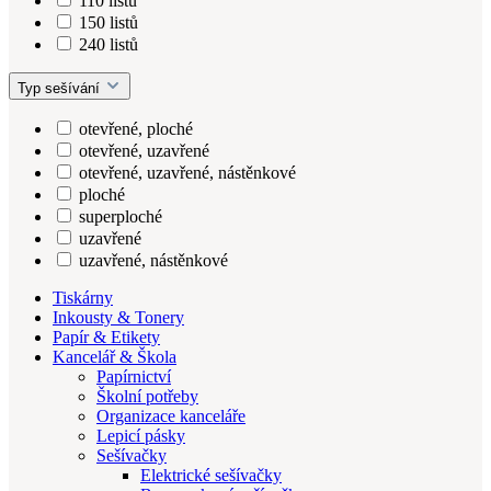
110 listů
150 listů
240 listů
Typ sešívání
otevřené, ploché
otevřené, uzavřené
otevřené, uzavřené, nástěnkové
ploché
superploché
uzavřené
uzavřené, nástěnkové
Tiskárny
Inkousty & Tonery
Papír & Etikety
Kancelář & Škola
Papírnictví
Školní potřeby
Organizace kanceláře
Lepicí pásky
Sešívačky
Elektrické sešívačky