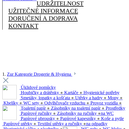
UDRŽITELNOST
UŽITEČNÉ INFORMACE
DORUČENÍ A DOPRAVA
KONTAKT
1.
Zur Kategorie Drogerie & Hygiena
Úklidové pomůcky
Houbičky a drátěnky
●
Kartáče
●
Hygienické potřeby
Smetáky, lopatky a košťata
●
Utěrky a hadry
●
Mopy
●
Kbelíky
●
WC sety
●
Odvlhčovače vzduchu
●
Provoz vozidla
●
Toaletní papír
●
Zásobníky na toaletní papír
●
Prostředky
Papírové ručníky
●
Zásobníky na ručníky
●
na WC
Papírové ubrousky
●
Papírové kapesníky
●
Koše a pytle
Papírové utěrky
●
Textilní utěrky a ručníky
●
na odpadky
Hygienické sáčky a zásobníky
●
WC gely
●
WC bloky
●