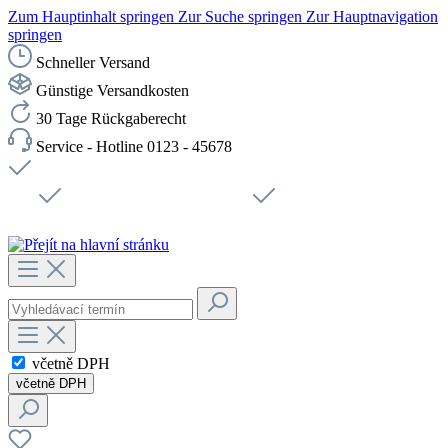
Zum Hauptinhalt springen
Zur Suche springen
Zur Hauptnavigation
springen
Schneller Versand
Günstige Versandkosten
30 Tage Rückgaberecht
Service - Hotline 0123 - 45678
Doprava zdarma od 1199 Kč bez DPH
Zabezpečené připojení SSL
Rychlé doručení
Podpora
Udržitelnost
Pracovní místa
včetně DPH
včetně DPH