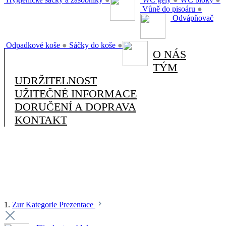
Vůně do pisoáru
●
Odvápňovač
Odpadkové koše
●
Sáčky do koše
●
O NÁS
TÝM
UDRŽITELNOST
UŽITEČNÉ INFORMACE
DORUČENÍ A DOPRAVA
KONTAKT
1.
Zur Kategorie Prezentace