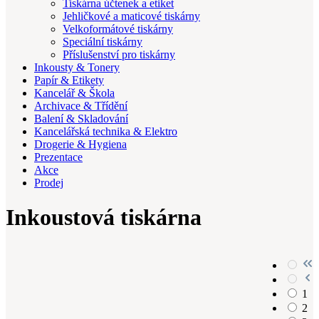
Tiskárna účtenek a etiket
Jehličkové a maticové tiskárny
Velkoformátové tiskárny
Speciální tiskárny
Příslušenství pro tiskárny
Inkousty & Tonery
Papír & Etikety
Kancelář & Škola
Archivace & Třídění
Balení & Skladování
Kancelářská technika & Elektro
Drogerie & Hygiena
Prezentace
Akce
Prodej
Inkoustová tiskárna
1
2