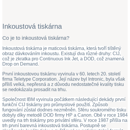
Inkoustová tiskárna
Co je to inkoustová tiskárna?
Inkoustová tiskárna je maticová tiskárna, která tvoří tištěný
obraz dávkováním inkoustu. Existují dva různé druhy: CIJ,
což je zkratka pro Continuous Ink Jet, a DOD, což znamená
Drop on Demand.
První inkoustovou tiskárnu vyvinula v 60. letech 20. století
firma Teletype Corporation. Její název byl Intronic, byla však
příliš velká, nepřesná a z důvodu nedostatečné kvality tisku
se nedokázala prosadit na trhu.
Společnost IBM vyvinula počátkem následující dekády první
funkční CIJ tiskárny pro průmyslové použití. Způsob
fungování zůstal dodnes nezměněn. Sféru soukromého tisku
dobyly díky metodě DOD firmy HP a Canon. Obě v roce 1984
uvedly na trh tiskárny pro privátní sféru. V roce 1987 přišla na
trh první barevná inkoustová tiskárna. Postupně se