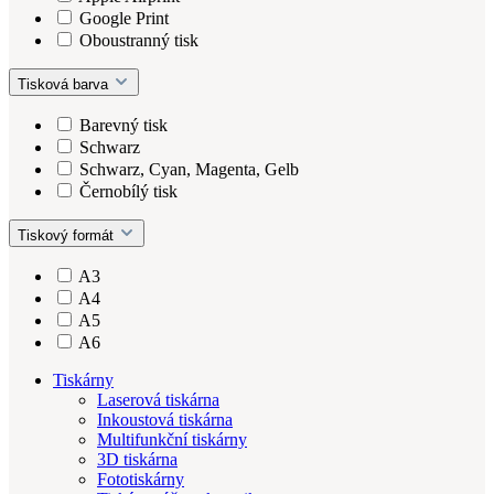
Google Print
Oboustranný tisk
Tisková barva
Barevný tisk
Schwarz
Schwarz, Cyan, Magenta, Gelb
Černobílý tisk
Tiskový formát
A3
A4
A5
A6
Tiskárny
Laserová tiskárna
Inkoustová tiskárna
Multifunkční tiskárny
3D tiskárna
Fototiskárny