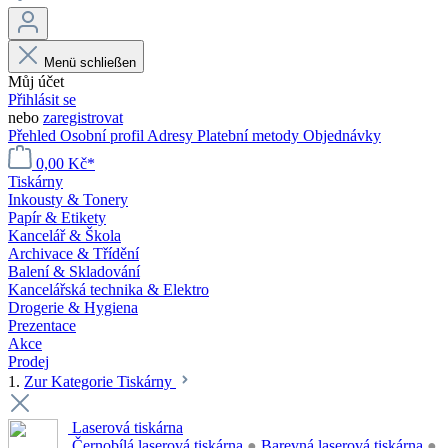
Menü schließen
Můj účet
Přihlásit se
nebo
zaregistrovat
Přehled
Osobní profil
Adresy
Platební metody
Objednávky
0,00 Kč*
Tiskárny
Inkousty & Tonery
Papír & Etikety
Kancelář & Škola
Archivace & Třídění
Balení & Skladování
Kancelářská technika & Elektro
Drogerie & Hygiena
Prezentace
Akce
Prodej
1.
Zur Kategorie Tiskárny
Laserová tiskárna
Černobílá laserová tiskárna
●
Barevná laserová tiskárna
●