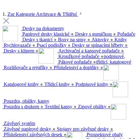
1.
Zur Kategorie Archivace & Třídění
Desky na dokumenty
Papírové desky klasické
●
Desky s gumičkou
●
Pořadače
Desky s tkanicí
●
Boxy na spisy
●
Aktovky
●
Knihy
Rychlovazače
●
Psací podložky
●
Desky se spínacími hřbety
●
Desky s klipem
●
Archivační a kapsové pořadače
●
Kroužkové pořadače
●
podpisové,
Pákové pořadače
●
třídicí, katalogové
Rozlišovače a rejstříky
●
Příslušenství a doplňky
●
Katalogové knihy
●
Třídicí knihy
●
Podpisové knihy
●
Pouzdra, obálky, kapsy
Pouzdra s drukem
●
Textilní kapsy
●
Zipové obálky
●
Závěsný systém
Závěsné papírové desky
●
Stojany pro závěsné desky
●
Příslušenství závěsných desek
●
Prospektové obaly