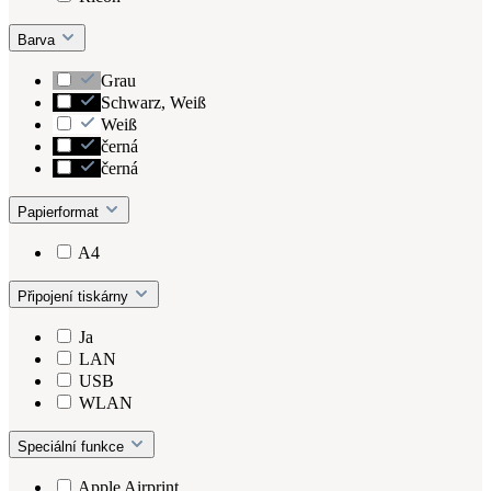
Barva
Grau
Schwarz, Weiß
Weiß
černá
černá
Papierformat
A4
Připojení tiskárny
Ja
LAN
USB
WLAN
Speciální funkce
Apple Airprint