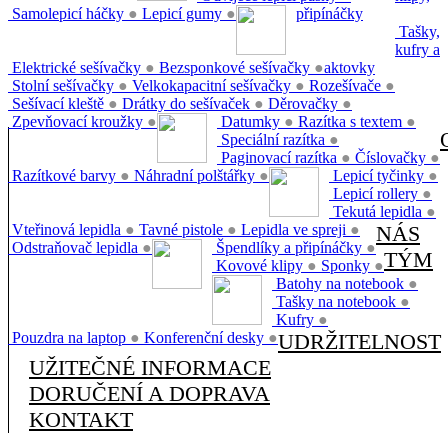
Samolepicí háčky
●
Lepicí gumy
●
připínáčky
Tašky,
kufry a
Elektrické sešívačky
●
Bezsponkové sešívačky
●
aktovky
Stolní sešívačky
●
Velkokapacitní sešívačky
●
Rozešívače
●
Sešívací kleště
●
Drátky do sešívaček
●
Děrovačky
●
Zpevňovací kroužky
●
Datumky
●
Razítka s textem
●
Speciální razítka
●
Paginovací razítka
●
Číslovačky
●
Razítkové barvy
●
Náhradní polštářky
●
Lepicí tyčinky
●
Lepicí rollery
●
Tekutá lepidla
●
Vteřinová lepidla
●
Tavné pistole
●
Lepidla ve spreji
●
NÁS
Odstraňovač lepidla
●
Špendlíky a připínáčky
●
TÝM
Kovové klipy
●
Sponky
●
Batohy na notebook
●
Tašky na notebook
●
Kufry
●
Pouzdra na laptop
●
Konferenční desky
●
UDRŽITELNOST
UŽITEČNÉ INFORMACE
DORUČENÍ A DOPRAVA
KONTAKT