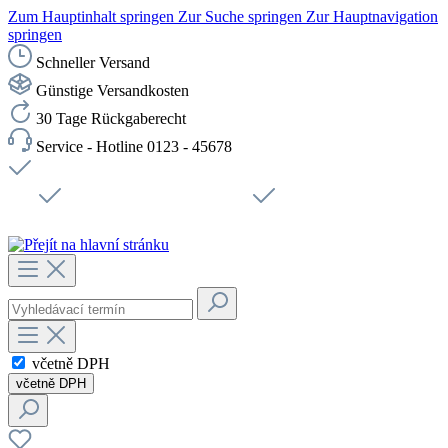
Zum Hauptinhalt springen
Zur Suche springen
Zur Hauptnavigation
springen
Schneller Versand
Günstige Versandkosten
30 Tage Rückgaberecht
Service - Hotline 0123 - 45678
Doprava zdarma od 1199 Kč bez DPH
Zabezpečené připojení SSL
Rychlé doručení
Podpora
Udržitelnost
Pracovní místa
včetně DPH
včetně DPH