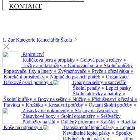
KONTAKT
1.
Zur Kategorie Kancelář & Škola
Papírnictví
Kuličková pera a propisky
●
Gelová pera a rollery
●
Tužky a mikrotužky
●
Gumovací pera
●
Školní potřeby
Popisovače, fixy a linery
●
Zvýrazňovače
●
Pryže a ořezávátka
●
Korekční prostředky
●
Náplně do psacích potřeb
●
Organizace
Dárkové psací potřeby
●
Obaly na sešity
●
kanceláře
Školní penály
●
Lepicí pásky
Školní aktovky a batohy
●
Školní kufříky
●
Boxy na sešity
●
Nůžky
●
Příslušenství k řezání
●
Pravítka
●
Kružítka
●
Kreativní potřeby
●
Ostatní školní potřeby
●
Zásuvky na dokumenty
●
Stojany na časopisy
●
Zásuvkové boxy
●
Stolní organizéry
●
Sešívačky
Podložky na stůl
●
Drátěný program
●
Kalíšky
●
Razítka
Koše na odpadky
●
Transparentní lepicí pásky
●
Lepidla
Neviditelné lepicí pásky
●
Sponky,
Odvíječe lepicí pásky
●
klipy,