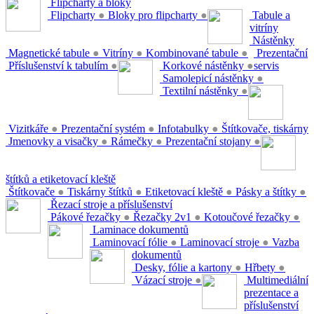
Flipcharty a bloky
Flipcharty
●
Bloky pro flipcharty
●
Tabule a
vitríny
Nástěnky
Magnetické tabule
●
Vitríny
●
Kombinované tabule
●
Prezentační
Příslušenství k tabulím
●
Korkové nástěnky
●
servis
Samolepicí nástěnky
●
Textilní nástěnky
●
Vizitkáře
●
Prezentační systém
●
Infotabulky
●
Štítkovače, tiskárny
Jmenovky a visačky
●
Rámečky
●
Prezentační stojany
●
štítků a etiketovací kleště
Štítkovače
●
Tiskárny štítků
●
Etiketovací kleště
●
Pásky a štítky
●
Řezací stroje a příslušenství
Pákové řezačky
●
Řezačky 2v1
●
Kotoučové řezačky
●
Laminace dokumentů
Laminovací fólie
●
Laminovací stroje
●
Vazba
dokumentů
Desky, fólie a kartony
●
Hřbety
●
Vázací stroje
●
Multimediální
prezentace a
příslušenství