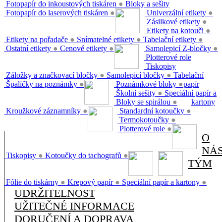
Fotopapír do inkoustových tiskáren
●
Bloky a sešity
Fotopapír do laserových tiskáren
●
Univerzální etikety
●
Zásilkové etikety
●
Etikety na kotouči
●
Etikety na pořadače
●
Snímatelné etikety
●
Tabelační etikety
●
Ostatní etikety
●
Cenové etikety
●
Samolepicí Z-bločky
●
Plotterové role
Tiskopisy
Záložky a značkovací bločky
●
Samolepicí bločky
●
Tabelační
Špalíčky na poznámky
●
Poznámkové bloky
●
papír
Školní sešity
●
Speciální papír a
Bloky se spirálou
●
kartony
Kroužkové záznamníky
●
Standardní kotoučky
●
Termokotoučky
●
Plotterové role
●
O
NÁ
Tiskopisy
●
Kotoučky do tachografů
●
TÝM
Fólie do tiskárny
●
Krepový papír
●
Speciální papír a kartony
●
UDRŽITELNOST
UŽITEČNÉ INFORMACE
DORUČENÍ A DOPRAVA