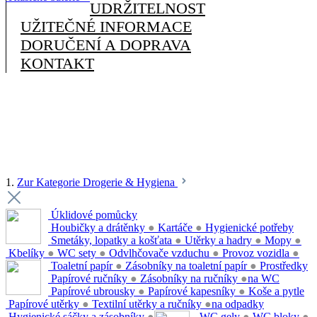
UDRŽITELNOST
UŽITEČNÉ INFORMACE
DORUČENÍ A DOPRAVA
KONTAKT
1.
Zur Kategorie Drogerie & Hygiena
Úklidové pomůcky
Houbičky a drátěnky
●
Kartáče
●
Hygienické potřeby
Smetáky, lopatky a košťata
●
Utěrky a hadry
●
Mopy
●
Kbelíky
●
WC sety
●
Odvlhčovače vzduchu
●
Provoz vozidla
●
Toaletní papír
●
Zásobníky na toaletní papír
●
Prostředky
Papírové ručníky
●
Zásobníky na ručníky
●
na WC
Papírové ubrousky
●
Papírové kapesníky
●
Koše a pytle
Papírové utěrky
●
Textilní utěrky a ručníky
●
na odpadky
Hygienické sáčky a zásobníky
●
WC gely
●
WC bloky
●