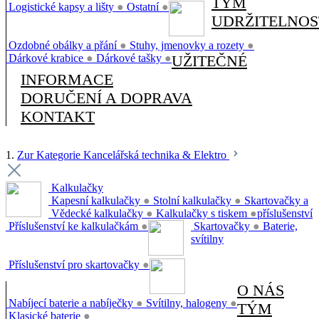
TÝM
Logistické kapsy a lišty
●
Ostatní
●
UDRŽITELNOS
Ozdobné obálky a přání
●
Stuhy, jmenovky a rozety
●
Dárkové krabice
●
Dárkové tašky
●
UŽITEČNÉ
INFORMACE
DORUČENÍ A DOPRAVA
KONTAKT
1.
Zur Kategorie Kancelářská technika & Elektro
Kalkulačky
Kapesní kalkulačky
●
Stolní kalkulačky
●
Skartovačky a
Vědecké kalkulačky
●
Kalkulačky s tiskem
●
příslušenství
Příslušenství ke kalkulačkám
●
Skartovačky
●
Baterie,
svítilny
Příslušenství pro skartovačky
●
O NÁS
Nabíjecí baterie a nabíječky
●
Svítilny, halogeny
●
TÝM
Klasické baterie
●