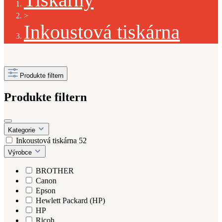
>
Inkoustová tiskárna
Produkte filtern
Produkte filtern
Kategorie
Inkoustová tiskárna
52
Výrobce
BROTHER
Canon
Epson
Hewlett Packard (HP)
HP
Ricoh