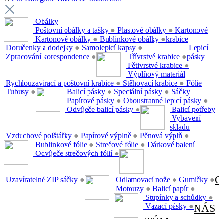
Obálky
Poštovní obálky a tašky
●
Plastové obálky
●
Kartonové
Kartonové obálky
●
Bublinkové obálky
●
krabice
Doručenky a dodejky
●
Samolepicí kapsy
●
Lepicí
Zpracování korespondence
●
Třívrstvé krabice
●
pásky
Pětivrstvé krabice
●
Výplňový materiál
Rychlouzavírací a poštovní krabice
●
Stěhovací krabice
●
Fólie
Tubusy
●
Balicí pásky
●
Speciální pásky
●
Sáčky
Papírové pásky
●
Oboustranné lepicí pásky
●
Odvíječe balicí pásky
●
Balicí potřeby
Vybavení
skladu
Vzduchové polštářky
●
Papírové výplně
●
Pěnová výplň
●
Bublinkové fólie
●
Strečové fólie
●
Dárkové balení
Odvíječe strečových fólií
●
Uzavíratelné ZIP sáčky
●
Odlamovací nože
●
Gumičky
●
Motouzy
●
Balicí papír
●
Stupínky a schůdky
●
Vázací pásky
●
NÁS