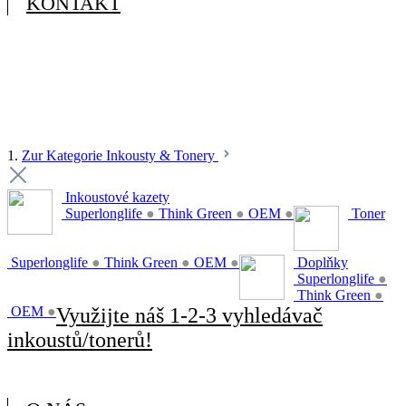
KONTAKT
1.
Zur Kategorie Inkousty & Tonery
Inkoustové kazety
Superlonglife
●
Think Green
●
OEM
●
Toner
Superlonglife
●
Think Green
●
OEM
●
Doplňky
Superlonglife
●
Think Green
●
OEM
●
Využijte náš 1-2-3 vyhledávač
inkoustů/tonerů!