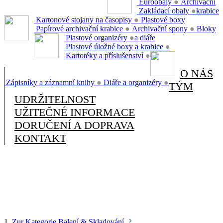
Euroobaly
●
Archivační
Zakládací obaly
●
krabice
Kartonové stojany na časopisy
●
Plastové boxy
Papírové archivační krabice
●
Archivační spony
●
Bloky
Plastové organizéry
●
a diáře
Plastové úložné boxy a krabice
●
Kartotéky a příslušenství
●
O NÁS
Zápisníky a záznamní knihy
●
Diáře a organizéry
●
TÝM
UDRŽITELNOST
UŽITEČNÉ INFORMACE
DORUČENÍ A DOPRAVA
KONTAKT
1.
Zur Kategorie Balení & Skladování