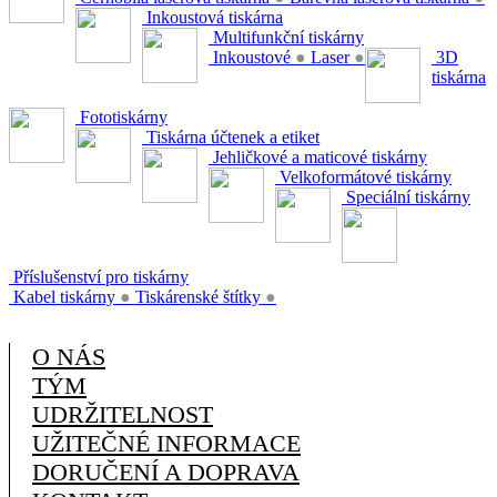
Inkoustová tiskárna
Multifunkční tiskárny
Inkoustové
●
Laser
●
3D
tiskárna
Fototiskárny
Tiskárna účtenek a etiket
Jehličkové a maticové tiskárny
Velkoformátové tiskárny
Speciální tiskárny
Příslušenství pro tiskárny
Kabel tiskárny
●
Tiskárenské štítky
●
O NÁS
TÝM
UDRŽITELNOST
UŽITEČNÉ INFORMACE
DORUČENÍ A DOPRAVA