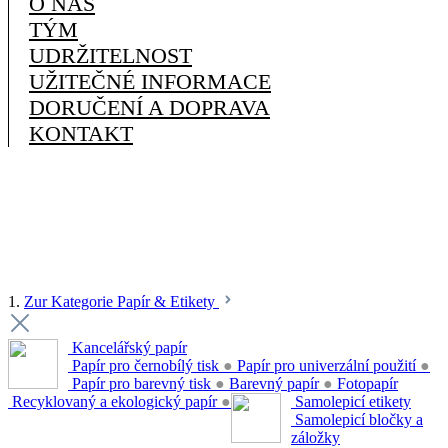
O NÁS
TÝM
UDRŽITELNOST
UŽITEČNÉ INFORMACE
DORUČENÍ A DOPRAVA
KONTAKT
1.
Zur Kategorie Papír & Etikety
Kancelářský papír
Papír pro černobílý tisk
●
Papír pro univerzální použití
●
Papír pro barevný tisk
●
Barevný papír
●
Fotopapír
Recyklovaný a ekologický papír
●
Samolepicí etikety
Samolepicí bločky a
záložky