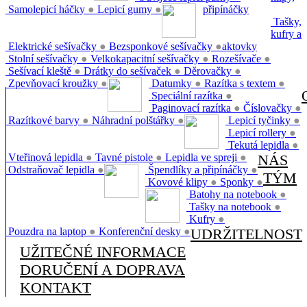
Samolepicí háčky
●
Lepicí gumy
●
připínáčky
Tašky,
kufry a
Elektrické sešívačky
●
Bezsponkové sešívačky
●
aktovky
Stolní sešívačky
●
Velkokapacitní sešívačky
●
Rozešívače
●
Sešívací kleště
●
Drátky do sešívaček
●
Děrovačky
●
Zpevňovací kroužky
●
Datumky
●
Razítka s textem
●
Speciální razítka
●
Paginovací razítka
●
Číslovačky
●
Razítkové barvy
●
Náhradní polštářky
●
Lepicí tyčinky
●
Lepicí rollery
●
Tekutá lepidla
●
Vteřinová lepidla
●
Tavné pistole
●
Lepidla ve spreji
●
NÁS
Odstraňovač lepidla
●
Špendlíky a připínáčky
●
TÝM
Kovové klipy
●
Sponky
●
Batohy na notebook
●
Tašky na notebook
●
Kufry
●
Pouzdra na laptop
●
Konferenční desky
●
UDRŽITELNOST
UŽITEČNÉ INFORMACE
DORUČENÍ A DOPRAVA
KONTAKT