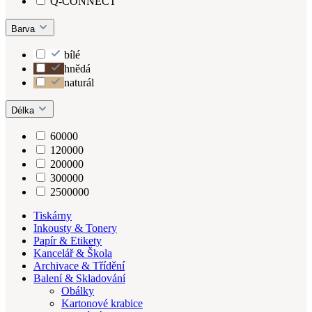
Q-CONNECT
Barva
bílé
hnědá
naturál
Délka
60000
120000
200000
300000
2500000
Tiskárny
Inkousty & Tonery
Papír & Etikety
Kancelář & Škola
Archivace & Třídění
Balení & Skladování
Obálky
Kartonové krabice