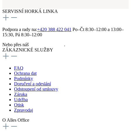
SERVISNÍ HORKÁ LINKA
Podpora a rady na:
+420 388 422 041
Po–Čt 8:30–12:00 a 13:00–
15:30, Pá 8:30–12:00
Nebo přes náš
kontaktní formulář
.
ZÁKAZNICKÉ SLUŽBY
FAQ
Ochrana dat
Podmínky
Doručení a odeslání
Odstoupení od smlouvy
Záruka
Udržba
Otisk
Zpravodaj
O Alles Office