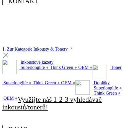
KONTAKT
1.
Zur Kategorie Inkousty & Tonery
Inkoustové kazety
Superlonglife
●
Think Green
●
OEM
●
Toner
Superlonglife
●
Think Green
●
OEM
●
Doplňky
Superlonglife
●
Think Green
●
OEM
●
Využijte náš 1-2-3 vyhledávač
inkoustů/tonerů!