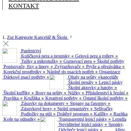
KONTAKT
1.
Zur Kategorie Kancelář & Škola
Papírnictví
Kuličková pera a propisky
●
Gelová pera a rollery
●
Tužky a mikrotužky
●
Gumovací pera
●
Školní potřeby
Popisovače, fixy a linery
●
Zvýrazňovače
●
Pryže a ořezávátka
●
Korekční prostředky
●
Náplně do psacích potřeb
●
Organizace
Dárkové psací potřeby
●
Obaly na sešity
●
kanceláře
Školní penály
●
Lepicí pásky
Školní aktovky a batohy
●
Školní kufříky
●
Boxy na sešity
●
Nůžky
●
Příslušenství k řezání
●
Pravítka
●
Kružítka
●
Kreativní potřeby
●
Ostatní školní potřeby
●
Zásuvky na dokumenty
●
Stojany na časopisy
●
Zásuvkové boxy
●
Stolní organizéry
●
Sešívačky
Podložky na stůl
●
Drátěný program
●
Kalíšky
●
Razítka
Koše na odpadky
●
Transparentní lepicí pásky
●
Lepidla
Neviditelné lepicí pásky
●
Sponky,
Odvíječe lepicí pásky
●
klipy,