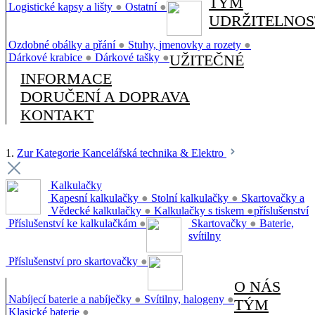
TÝM
Logistické kapsy a lišty
●
Ostatní
●
UDRŽITELNOS
Ozdobné obálky a přání
●
Stuhy, jmenovky a rozety
●
Dárkové krabice
●
Dárkové tašky
●
UŽITEČNÉ
INFORMACE
DORUČENÍ A DOPRAVA
KONTAKT
1.
Zur Kategorie Kancelářská technika & Elektro
Kalkulačky
Kapesní kalkulačky
●
Stolní kalkulačky
●
Skartovačky a
Vědecké kalkulačky
●
Kalkulačky s tiskem
●
příslušenství
Příslušenství ke kalkulačkám
●
Skartovačky
●
Baterie,
svítilny
Příslušenství pro skartovačky
●
O NÁS
Nabíjecí baterie a nabíječky
●
Svítilny, halogeny
●
TÝM
Klasické baterie
●