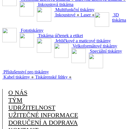
Inkoustová tiskárna
Multifunkční tiskárny
Inkoustové
●
Laser
●
3D
tiskárna
Fototiskárny
Tiskárna účtenek a etiket
Jehličkové a maticové tiskárny
Velkoformátové tiskárny
Speciální tiskárny
Příslušenství pro tiskárny
Kabel tiskárny
●
Tiskárenské štítky
●
O NÁS
TÝM
UDRŽITELNOST
UŽITEČNÉ INFORMACE
DORUČENÍ A DOPRAVA