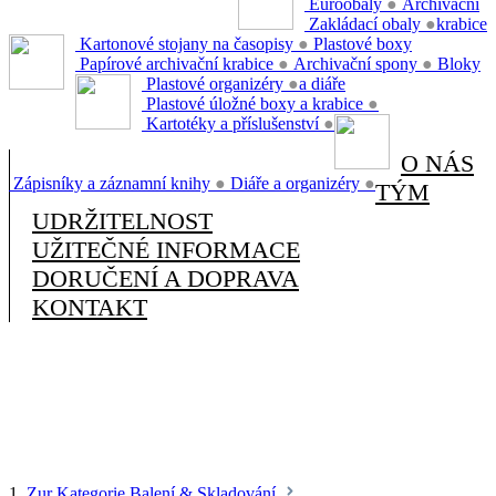
Euroobaly
●
Archivační
Zakládací obaly
●
krabice
Kartonové stojany na časopisy
●
Plastové boxy
Papírové archivační krabice
●
Archivační spony
●
Bloky
Plastové organizéry
●
a diáře
Plastové úložné boxy a krabice
●
Kartotéky a příslušenství
●
O NÁS
Zápisníky a záznamní knihy
●
Diáře a organizéry
●
TÝM
UDRŽITELNOST
UŽITEČNÉ INFORMACE
DORUČENÍ A DOPRAVA
KONTAKT
1.
Zur Kategorie Balení & Skladování