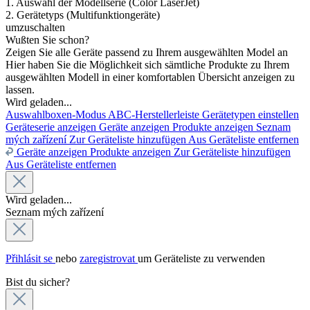
1. Auswahl der Modellserie (Color LaserJet)
2. Gerätetyps (Multifunktiongeräte)
umzuschalten
Wußten Sie schon?
Zeigen Sie alle Geräte passend zu Ihrem ausgewählten Model an
Hier haben Sie die Möglichkeit sich sämtliche Produkte zu Ihrem
ausgewählten Modell in einer komfortablen Übersicht anzeigen zu
lassen.
Wird geladen...
Auswahlboxen-Modus
ABC-Herstellerleiste
Gerätetypen einstellen
Geräteserie anzeigen
Geräte anzeigen
Produkte anzeigen
Seznam
mých zařízení
Zur Geräteliste hinzufügen
Aus Geräteliste entfernen
Geräte anzeigen
Produkte anzeigen
Zur Geräteliste hinzufügen
Aus Geräteliste entfernen
Wird geladen...
Seznam mých zařízení
Přihlásit se
nebo
zaregistrovat
um Geräteliste zu verwenden
Bist du sicher?