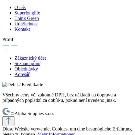
O nás
Superlonglife
Think Green
Udržitelnost
Kontakt
Profil
Zákaznický účet
Seznam přání
Objednávky
Adresář
Všechny ceny vč. zákonné DPH, bez nákladů na dopravu a
případných poplatků za dobírku, pokud není uvedeno jinak.
©Alpha Supplies s.r.o.
Diese Website verwendet Cookies, um eine bestmögliche Erfahrung
bieten zu können.
Mehr Informationen ...