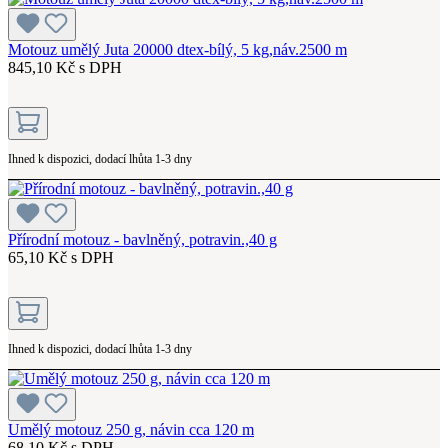
Motouz umělý Juta 20000 dtex-bílý, 5 kg,náv.2500 m
845,10 Kč s DPH
Ihned k dispozici, dodací lhůta 1-3 dny
Přírodní motouz - bavlněný, potravin.,40 g
65,10 Kč s DPH
Ihned k dispozici, dodací lhůta 1-3 dny
Umělý motouz 250 g, návin cca 120 m
68,10 Kč s DPH