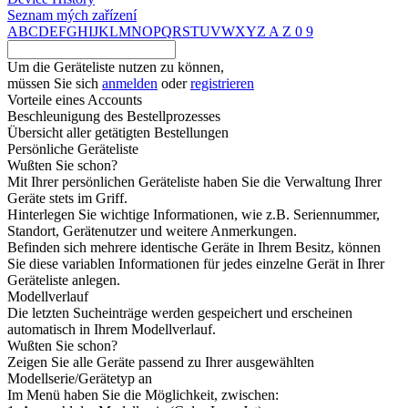
Seznam mých zařízení
A
B
C
D
E
F
G
H
I
J
K
L
M
N
O
P
Q
R
S
T
U
V
W
X
Y
Z
A
Z
0
9
Um die Geräteliste nutzen zu können,
müssen Sie sich
anmelden
oder
registrieren
Vorteile eines Accounts
Beschleunigung des Bestellprozesses
Übersicht aller getätigten Bestellungen
Persönliche Geräteliste
Wußten Sie schon?
Mit Ihrer persönlichen Geräteliste haben Sie die Verwaltung Ihrer
Geräte stets im Griff.
Hinterlegen Sie wichtige Informationen, wie z.B. Seriennummer,
Standort, Gerätenutzer und weitere Anmerkungen.
Befinden sich mehrere identische Geräte in Ihrem Besitz, können
Sie diese variablen Informationen für jedes einzelne Gerät in Ihrer
Geräteliste anlegen.
Modellverlauf
Die letzten Sucheinträge werden gespeichert und erscheinen
automatisch in Ihrem Modellverlauf.
Wußten Sie schon?
Zeigen Sie alle Geräte passend zu Ihrer ausgewählten
Modellserie/Gerätetyp an
Im Menü haben Sie die Möglichkeit, zwischen: