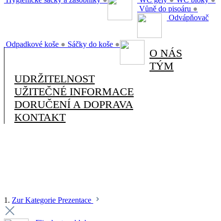
Vůně do pisoáru
●
Odvápňovač
Odpadkové koše
●
Sáčky do koše
●
O NÁS
TÝM
UDRŽITELNOST
UŽITEČNÉ INFORMACE
DORUČENÍ A DOPRAVA
KONTAKT
1.
Zur Kategorie Prezentace