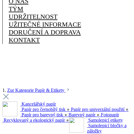
O NÁS
TÝM
UDRŽITELNOST
UŽITEČNÉ INFORMACE
DORUČENÍ A DOPRAVA
KONTAKT
1.
Zur Kategorie Papír & Etikety
Kancelářský papír
Papír pro černobílý tisk
●
Papír pro univerzální použití
●
Papír pro barevný tisk
●
Barevný papír
●
Fotopapír
Recyklovaný a ekologický papír
●
Samolepicí etikety
Samolepicí bločky a
záložky