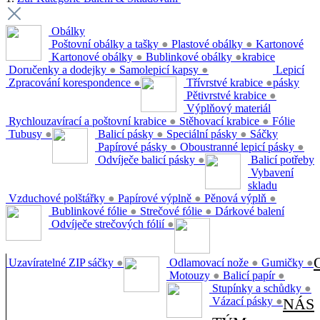
Obálky
Poštovní obálky a tašky
●
Plastové obálky
●
Kartonové
Kartonové obálky
●
Bublinkové obálky
●
krabice
Doručenky a dodejky
●
Samolepicí kapsy
●
Lepicí
Zpracování korespondence
●
Třívrstvé krabice
●
pásky
Pětivrstvé krabice
●
Výplňový materiál
Rychlouzavírací a poštovní krabice
●
Stěhovací krabice
●
Fólie
Tubusy
●
Balicí pásky
●
Speciální pásky
●
Sáčky
Papírové pásky
●
Oboustranné lepicí pásky
●
Odvíječe balicí pásky
●
Balicí potřeby
Vybavení
skladu
Vzduchové polštářky
●
Papírové výplně
●
Pěnová výplň
●
Bublinkové fólie
●
Strečové fólie
●
Dárkové balení
Odvíječe strečových fólií
●
Uzavíratelné ZIP sáčky
●
Odlamovací nože
●
Gumičky
●
Motouzy
●
Balicí papír
●
Stupínky a schůdky
●
Vázací pásky
●
NÁS