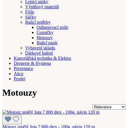
Lepicí pásky
Výplňový materiál
Fólie
Sáčky
Balicí potřeby
Odlamovací nože
Gumičky
Motouzy
Balicí papír
Vybavení skladu
Dárkové balení
Kancelářská technika & Elektro
Drogerie & Hygiena
Prezentace
Akce
Prodej
Motouzy
Motouz umělý Juta 7 800 dtex - 100g, návin 120 m