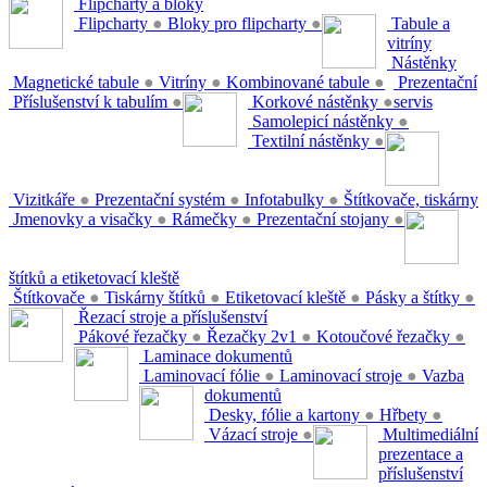
Flipcharty a bloky
Flipcharty
●
Bloky pro flipcharty
●
Tabule a
vitríny
Nástěnky
Magnetické tabule
●
Vitríny
●
Kombinované tabule
●
Prezentační
Příslušenství k tabulím
●
Korkové nástěnky
●
servis
Samolepicí nástěnky
●
Textilní nástěnky
●
Vizitkáře
●
Prezentační systém
●
Infotabulky
●
Štítkovače, tiskárny
Jmenovky a visačky
●
Rámečky
●
Prezentační stojany
●
štítků a etiketovací kleště
Štítkovače
●
Tiskárny štítků
●
Etiketovací kleště
●
Pásky a štítky
●
Řezací stroje a příslušenství
Pákové řezačky
●
Řezačky 2v1
●
Kotoučové řezačky
●
Laminace dokumentů
Laminovací fólie
●
Laminovací stroje
●
Vazba
dokumentů
Desky, fólie a kartony
●
Hřbety
●
Vázací stroje
●
Multimediální
prezentace a
příslušenství