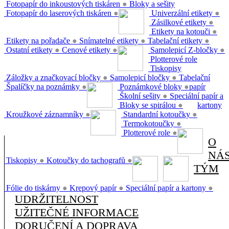
Fotopapír do inkoustových tiskáren
●
Bloky a sešity
Fotopapír do laserových tiskáren
●
Univerzální etikety
●
Zásilkové etikety
●
Etikety na kotouči
●
Etikety na pořadače
●
Snímatelné etikety
●
Tabelační etikety
●
Ostatní etikety
●
Cenové etikety
●
Samolepicí Z-bločky
●
Plotterové role
Tiskopisy
Záložky a značkovací bločky
●
Samolepicí bločky
●
Tabelační
Špalíčky na poznámky
●
Poznámkové bloky
●
papír
Školní sešity
●
Speciální papír a
Bloky se spirálou
●
kartony
Kroužkové záznamníky
●
Standardní kotoučky
●
Termokotoučky
●
Plotterové role
●
O
NÁ
Tiskopisy
●
Kotoučky do tachografů
●
TÝM
Fólie do tiskárny
●
Krepový papír
●
Speciální papír a kartony
●
UDRŽITELNOST
UŽITEČNÉ INFORMACE
DORUČENÍ A DOPRAVA