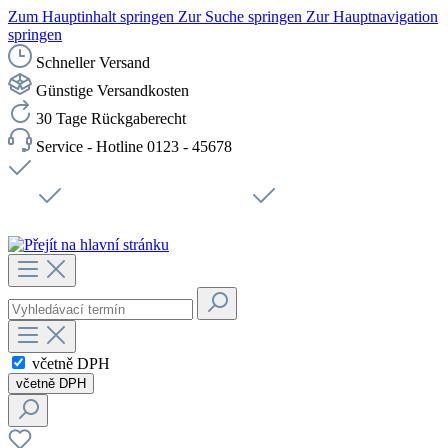
Zum Hauptinhalt springen
Zur Suche springen
Zur Hauptnavigation
springen
Schneller Versand
Günstige Versandkosten
30 Tage Rückgaberecht
Service - Hotline 0123 - 45678
Doprava zdarma od 1199 Kč bez DPH
Zabezpečené připojení SSL
Rychlé doručení
Podpora
Udržitelnost
Pracovní místa
včetně DPH
včetně DPH