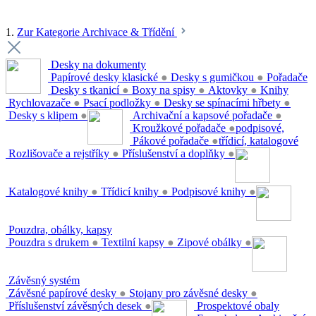
1.
Zur Kategorie Archivace & Třídění
Desky na dokumenty
Papírové desky klasické
●
Desky s gumičkou
●
Pořadače
Desky s tkanicí
●
Boxy na spisy
●
Aktovky
●
Knihy
Rychlovazače
●
Psací podložky
●
Desky se spínacími hřbety
●
Desky s klipem
●
Archivační a kapsové pořadače
●
Kroužkové pořadače
●
podpisové,
Pákové pořadače
●
třídicí, katalogové
Rozlišovače a rejstříky
●
Příslušenství a doplňky
●
Katalogové knihy
●
Třídicí knihy
●
Podpisové knihy
●
Pouzdra, obálky, kapsy
Pouzdra s drukem
●
Textilní kapsy
●
Zipové obálky
●
Závěsný systém
Závěsné papírové desky
●
Stojany pro závěsné desky
●
Příslušenství závěsných desek
●
Prospektové obaly