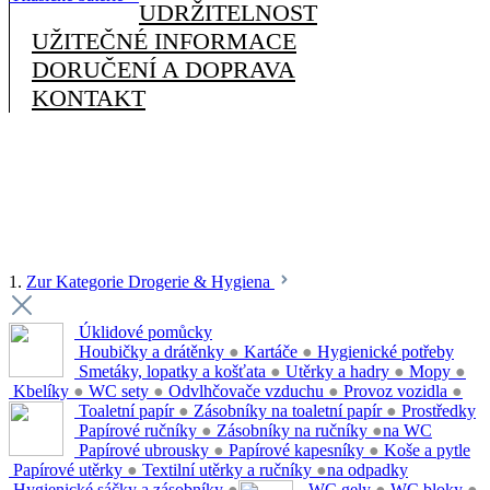
UDRŽITELNOST
UŽITEČNÉ INFORMACE
DORUČENÍ A DOPRAVA
KONTAKT
1.
Zur Kategorie Drogerie & Hygiena
Úklidové pomůcky
Houbičky a drátěnky
●
Kartáče
●
Hygienické potřeby
Smetáky, lopatky a košťata
●
Utěrky a hadry
●
Mopy
●
Kbelíky
●
WC sety
●
Odvlhčovače vzduchu
●
Provoz vozidla
●
Toaletní papír
●
Zásobníky na toaletní papír
●
Prostředky
Papírové ručníky
●
Zásobníky na ručníky
●
na WC
Papírové ubrousky
●
Papírové kapesníky
●
Koše a pytle
Papírové utěrky
●
Textilní utěrky a ručníky
●
na odpadky
Hygienické sáčky a zásobníky
●
WC gely
●
WC bloky
●