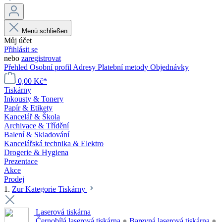
Menü schließen
Můj účet
Přihlásit se
nebo
zaregistrovat
Přehled
Osobní profil
Adresy
Platební metody
Objednávky
0,00 Kč*
Tiskárny
Inkousty & Tonery
Papír & Etikety
Kancelář & Škola
Archivace & Třídění
Balení & Skladování
Kancelářská technika & Elektro
Drogerie & Hygiena
Prezentace
Akce
Prodej
1.
Zur Kategorie Tiskárny
Laserová tiskárna
Černobílá laserová tiskárna
●
Barevná laserová tiskárna
●