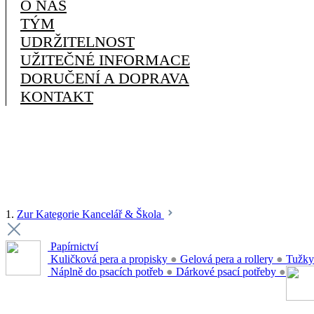
O NÁS
TÝM
UDRŽITELNOST
UŽITEČNÉ INFORMACE
DORUČENÍ A DOPRAVA
KONTAKT
1.
Zur Kategorie Kancelář & Škola
Papírnictví
Kuličková pera a propisky
●
Gelová pera a rollery
●
Tužky
Náplně do psacích potřeb
●
Dárkové psací potřeby
●