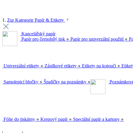
1.
Zur Kategorie Papír & Etikety
Kancelářský papír
Papír pro černobílý tisk
●
Papír pro univerzální použití
●
Pa
Univerzální etikety
●
Zásilkové etikety
●
Etikety na kotouči
●
Etiket
Samolepicí bločky
●
Špalíčky na poznámky
●
Poznámkové
Fólie do tiskárny
●
Krepový papír
●
Speciální papír a kartony
●