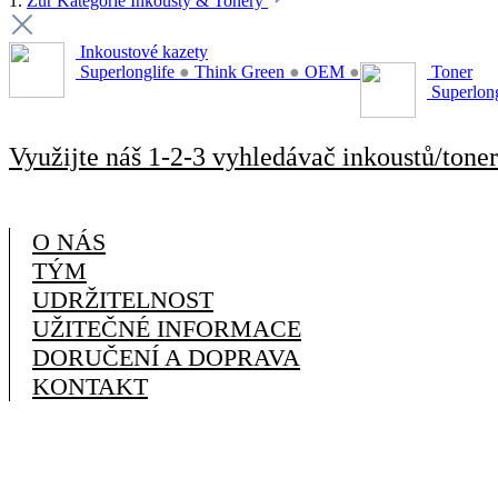
1.
Zur Kategorie Inkousty & Tonery
Inkoustové kazety
Superlonglife
●
Think Green
●
OEM
●
Toner
Superlon
Využijte náš 1-2-3 vyhledávač inkoustů/toner
O NÁS
TÝM
UDRŽITELNOST
UŽITEČNÉ INFORMACE
DORUČENÍ A DOPRAVA
KONTAKT