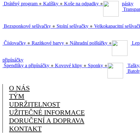
Drátěný program
●
Kalíšky
●
Koše na odpadky
●
pásky
Transpar
Bezsponkové sešívačky
●
Stolní sešívačky
●
Velkokapacitní sešíva
Číslovačky
●
Razítkové barvy
●
Náhradní polštářky
●
Lepi
připínáčky
Špendlíky a připínáčky
●
Kovové klipy
●
Sponky
●
Tašky,
Batoh
O NÁS
TÝM
UDRŽITELNOST
UŽITEČNÉ INFORMACE
DORUČENÍ A DOPRAVA
KONTAKT