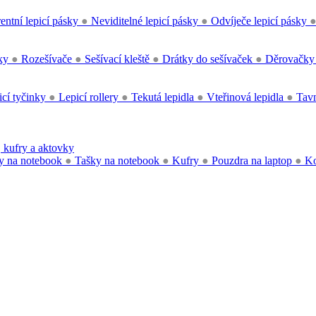
entní lepicí pásky
●
Neviditelné lepicí pásky
●
Odvíječe lepicí pásky
čky
●
Rozešívače
●
Sešívací kleště
●
Drátky do sešívaček
●
Děrovačk
cí tyčinky
●
Lepicí rollery
●
Tekutá lepidla
●
Vteřinová lepidla
●
Tavn
 kufry a aktovky
y na notebook
●
Tašky na notebook
●
Kufry
●
Pouzdra na laptop
●
Ko