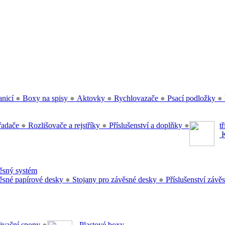
anicí
●
Boxy na spisy
●
Aktovky
●
Rychlovazače
●
Psací podložky
●
řadače
●
Rozlišovače a rejstříky
●
Příslušenství a doplňky
●
t
K
sný systém
sné papírové desky
●
Stojany pro závěsné desky
●
Příslušenství záv
ivační spony
●
Plastové boxy