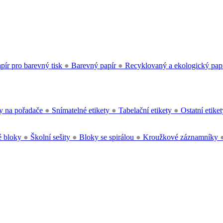
pír pro barevný tisk
●
Barevný papír
●
Recyklovaný a ekologický pap
y na pořadače
●
Snímatelné etikety
●
Tabelační etikety
●
Ostatní etike
 bloky
●
Školní sešity
●
Bloky se spirálou
●
Kroužkové záznamníky