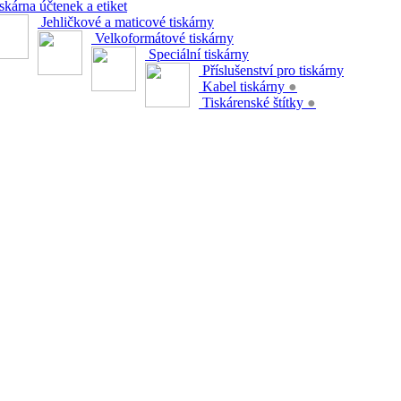
skárna účtenek a etiket
Jehličkové a maticové tiskárny
Velkoformátové tiskárny
Speciální tiskárny
Příslušenství pro tiskárny
Kabel tiskárny
●
Tiskárenské štítky
●