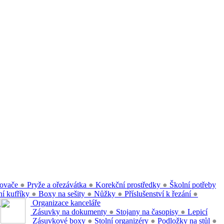
ovače
●
Pryže a ořezávátka
●
Korekční prostředky
●
Školní potřeby
í kufříky
●
Boxy na sešity
●
Nůžky
●
Příslušenství k řezání
●
●
Organizace kanceláře
Zásuvky na dokumenty
●
Stojany na časopisy
●
Lepicí
Zásuvkové boxy
●
Stolní organizéry
●
Podložky na stůl
●