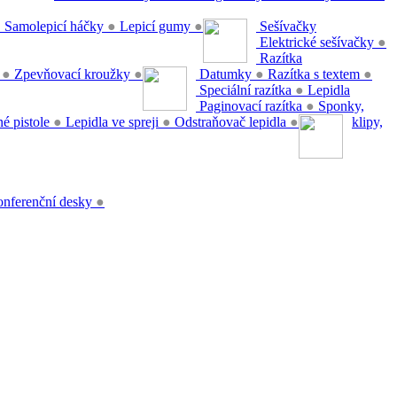
●
Samolepicí háčky
●
Lepicí gumy
●
Sešívačky
Elektrické sešívačky
●
Razítka
y
●
Zpevňovací kroužky
●
Datumky
●
Razítka s textem
●
Speciální razítka
●
Lepidla
Paginovací razítka
●
Sponky,
é pistole
●
Lepidla ve spreji
●
Odstraňovač lepidla
●
klipy,
nferenční desky
●