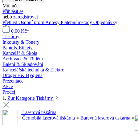
Můj účet
Přihlásit se
nebo
zaregistrovat
Přehled
Osobní profil
Adresy
Platební metody
Objednávky
0,00 Kč*
Tiskárny
Inkousty & Tonery
Papír & Etikety
Kancelář & Škola
Archivace & Třídění
Balení & Skladování
Kancelářská technika & Elektro
Drogerie & Hygiena
Prezentace
Akce
Prodej
1.
Zur Kategorie Tiskárny
Laserová tiskárna
Černobílá laserová tiskárna
●
Barevná laserová tiskárna
●