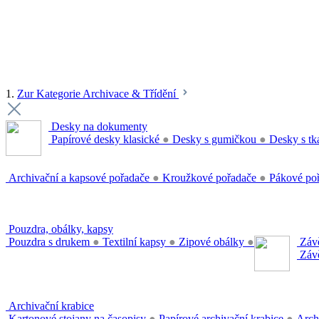
1.
Zur Kategorie Archivace & Třídění
Desky na dokumenty
Papírové desky klasické
●
Desky s gumičkou
●
Desky s tk
Archivační a kapsové pořadače
●
Kroužkové pořadače
●
Pákové po
Pouzdra, obálky, kapsy
Pouzdra s drukem
●
Textilní kapsy
●
Zipové obálky
●
Závě
Závě
Archivační krabice
Kartonové stojany na časopisy
●
Papírové archivační krabice
●
Arch