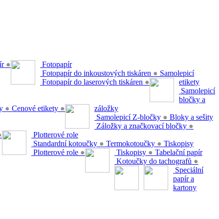
ír
●
Fotopapír
Fotopapír do inkoustových tiskáren
●
Samolepicí
Fotopapír do laserových tiskáren
●
etikety
Samolepicí
bločky a
ty
●
Cenové etikety
●
záložky
Samolepicí Z-bločky
●
Bloky a sešity
Záložky a značkovací bločky
●
●
Plotterové role
Standardní kotoučky
●
Termokotoučky
●
Tiskopisy
Plotterové role
●
Tiskopisy
●
Tabelační papír
Kotoučky do tachografů
●
Speciální
papír a
kartony