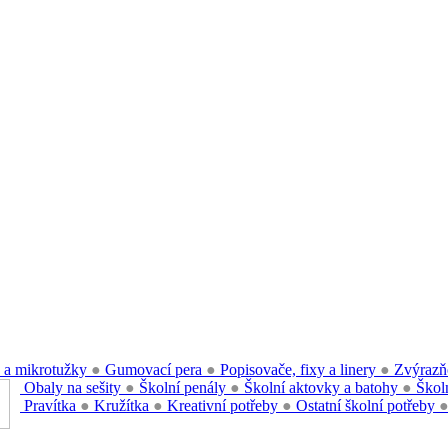
 a mikrotužky
●
Gumovací pera
●
Popisovače, fixy a linery
●
Zvýrazň
Obaly na sešity
●
Školní penály
●
Školní aktovky a batohy
●
Školn
Pravítka
●
Kružítka
●
Kreativní potřeby
●
Ostatní školní potřeby