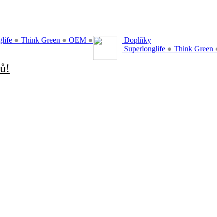
glife
●
Think Green
●
OEM
●
Doplňky
Superlonglife
●
Think Green
ů!