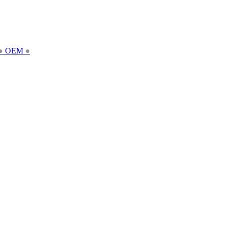
●
OEM
●