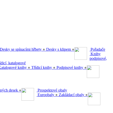
Desky se spínacími hřbety
●
Desky s klipem
●
Pořadače
Knihy
podpisové,
řídicí, katalogové
atalogové knihy
●
Třídicí knihy
●
Podpisové knihy
●
ěsných desek
●
Prospektové obaly
Euroobaly
●
Zakládací obaly
●