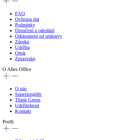
FAQ
Ochrana dat
Podmínky
Doručení a odeslání
Odstoupení od smlouvy
Záruka
Udržba
Otisk
Zpravodaj
O Alles Office
O nás
Superlonglife
Think Green
Udržitelnost
Kontakt
Profil