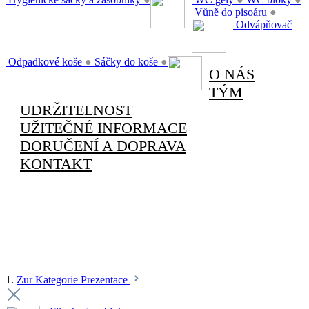
Vůně do pisoáru
●
Odvápňovač
Odpadkové koše
●
Sáčky do koše
●
O NÁS
TÝM
UDRŽITELNOST
UŽITEČNÉ INFORMACE
DORUČENÍ A DOPRAVA
KONTAKT
1.
Zur Kategorie Prezentace