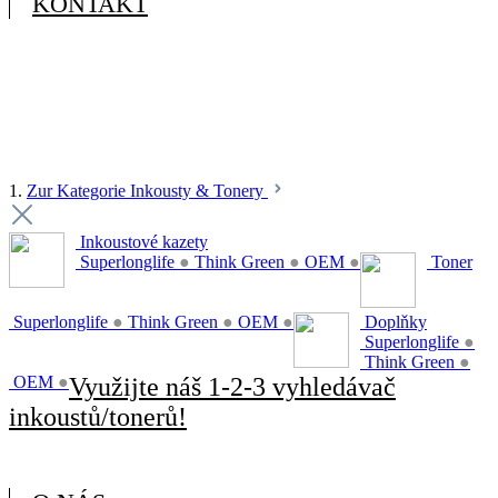
KONTAKT
1.
Zur Kategorie Inkousty & Tonery
Inkoustové kazety
Superlonglife
●
Think Green
●
OEM
●
Toner
Superlonglife
●
Think Green
●
OEM
●
Doplňky
Superlonglife
●
Think Green
●
OEM
●
Využijte náš 1-2-3 vyhledávač
inkoustů/tonerů!