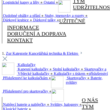
TÝM
Logistické kapsy a lišty
●
Ostatní
●
UDRŽITELNOS
Ozdobné obálky a přání
●
Stuhy, jmenovky a rozety
●
Dárkové krabice
●
Dárkové tašky
●
UŽITEČNÉ
INFORMACE
DORUČENÍ A DOPRAVA
KONTAKT
1.
Zur Kategorie Kancelářská technika & Elektro
Kalkulačky
Kapesní kalkulačky
●
Stolní kalkulačky
●
Skartovačky a
Vědecké kalkulačky
●
Kalkulačky s tiskem
●
příslušenství
Příslušenství ke kalkulačkám
●
Skartovačky
●
Baterie,
svítilny
Příslušenství pro skartovačky
●
O NÁS
Nabíjecí baterie a nabíječky
●
Svítilny, halogeny
●
TÝM
Klasické baterie
●