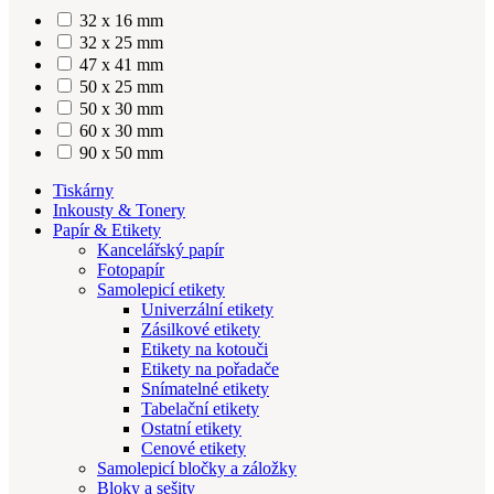
32 x 16 mm
32 x 25 mm
47 x 41 mm
50 x 25 mm
50 x 30 mm
60 x 30 mm
90 x 50 mm
Tiskárny
Inkousty & Tonery
Papír & Etikety
Kancelářský papír
Fotopapír
Samolepicí etikety
Univerzální etikety
Zásilkové etikety
Etikety na kotouči
Etikety na pořadače
Snímatelné etikety
Tabelační etikety
Ostatní etikety
Cenové etikety
Samolepicí bločky a záložky
Bloky a sešity