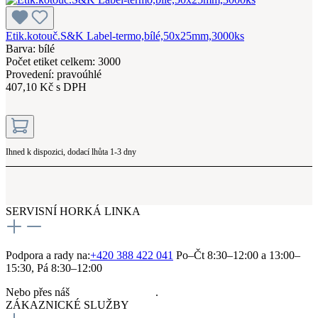
Etik.kotouč.S&K Label-termo,bílé,50x25mm,3000ks
Barva: bílé
Počet etiket celkem: 3000
Provedení: pravoúhlé
407,10 Kč s DPH
Ihned k dispozici, dodací lhůta 1-3 dny
SERVISNÍ HORKÁ LINKA
Podpora a rady na:
+420 388 422 041
Po–Čt 8:30–12:00 a 13:00–
15:30, Pá 8:30–12:00
Nebo přes náš
kontaktní formulář
.
ZÁKAZNICKÉ SLUŽBY