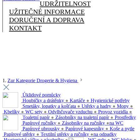
UDRŽITELNOST
UŽITEČNÉ INFORMACE
DORUČENÍ A DOPRAVA
KONTAKT
1.
Zur Kategorie Drogerie & Hygiena
Úklidové pomůcky
Houbičky a drátěnky
●
Kartáče
●
Hygienické potřeby
Smetáky, lopatky a košťata
●
Utěrky a hadry
●
Mopy
●
Kbelíky
●
WC sety
●
Odvlhčovače vzduchu
●
Provoz vozidla
●
Toaletní papír
●
Zásobníky na toaletní papír
●
Prostředky
Papírové ručníky
●
Zásobníky na ručníky
●
na WC
Papírové ubrousky
●
Papírové kapesníky
●
Koše a pytle
Papírové utěrky
●
Textilní utěrky a ručníky
●
na odpadky
Hygienické sáčky a zásobníky
●
WC gely
●
WC bloky
●