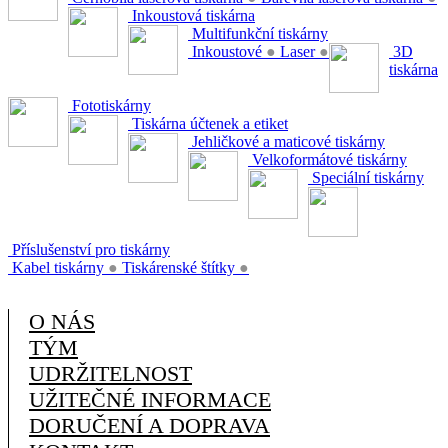
Inkoustová tiskárna
Multifunkční tiskárny
Inkoustové
●
Laser
●
3D
tiskárna
Fototiskárny
Tiskárna účtenek a etiket
Jehličkové a maticové tiskárny
Velkoformátové tiskárny
Speciální tiskárny
Příslušenství pro tiskárny
Kabel tiskárny
●
Tiskárenské štítky
●
O NÁS
TÝM
UDRŽITELNOST
UŽITEČNÉ INFORMACE
DORUČENÍ A DOPRAVA