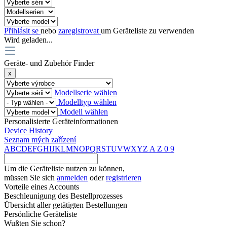
Přihlásit se
nebo
zaregistrovat
um Geräteliste zu verwenden
Wird geladen...
Geräte- und Zubehör Finder
x
Modellserie wählen
Modelltyp wählen
Modell wählen
Personalisierte Geräteinformationen
Device History
Seznam mých zařízení
A
B
C
D
E
F
G
H
I
J
K
L
M
N
O
P
Q
R
S
T
U
V
W
X
Y
Z
A
Z
0
9
Um die Geräteliste nutzen zu können,
müssen Sie sich
anmelden
oder
registrieren
Vorteile eines Accounts
Beschleunigung des Bestellprozesses
Übersicht aller getätigten Bestellungen
Persönliche Geräteliste
Wußten Sie schon?