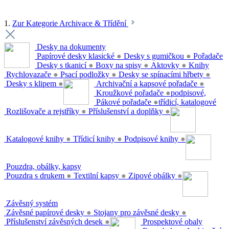
1.
Zur Kategorie Archivace & Třídění
Desky na dokumenty
Papírové desky klasické
●
Desky s gumičkou
●
Pořadače
Desky s tkanicí
●
Boxy na spisy
●
Aktovky
●
Knihy
Rychlovazače
●
Psací podložky
●
Desky se spínacími hřbety
●
Desky s klipem
●
Archivační a kapsové pořadače
●
Kroužkové pořadače
●
podpisové,
Pákové pořadače
●
třídicí, katalogové
Rozlišovače a rejstříky
●
Příslušenství a doplňky
●
Katalogové knihy
●
Třídicí knihy
●
Podpisové knihy
●
Pouzdra, obálky, kapsy
Pouzdra s drukem
●
Textilní kapsy
●
Zipové obálky
●
Závěsný systém
Závěsné papírové desky
●
Stojany pro závěsné desky
●
Příslušenství závěsných desek
●
Prospektové obaly