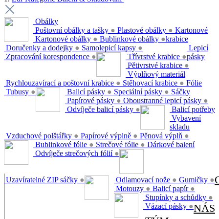
Obálky
Poštovní obálky a tašky
●
Plastové obálky
●
Kartonové
Kartonové obálky
●
Bublinkové obálky
●
krabice
Doručenky a dodejky
●
Samolepicí kapsy
●
Lepicí
Zpracování korespondence
●
Třívrstvé krabice
●
pásky
Pětivrstvé krabice
●
Výplňový materiál
Rychlouzavírací a poštovní krabice
●
Stěhovací krabice
●
Fólie
Tubusy
●
Balicí pásky
●
Speciální pásky
●
Sáčky
Papírové pásky
●
Oboustranné lepicí pásky
●
Odvíječe balicí pásky
●
Balicí potřeby
Vybavení
skladu
Vzduchové polštářky
●
Papírové výplně
●
Pěnová výplň
●
Bublinkové fólie
●
Strečové fólie
●
Dárkové balení
Odvíječe strečových fólií
●
Uzavíratelné ZIP sáčky
●
Odlamovací nože
●
Gumičky
●
Motouzy
●
Balicí papír
●
Stupínky a schůdky
●
Vázací pásky
●
NÁS