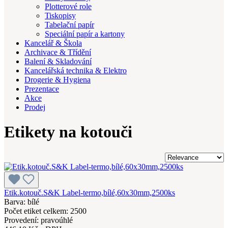
Plotterové role
Tiskopisy
Tabelační papír
Speciální papír a kartony
Kancelář & Škola
Archivace & Třídění
Balení & Skladování
Kancelářská technika & Elektro
Drogerie & Hygiena
Prezentace
Akce
Prodej
Etikety na kotouči
Etik.kotouč.S&K Label-termo,bílé,60x30mm,2500ks
Barva: bílé
Počet etiket celkem: 2500
Provedení: pravoúhlé