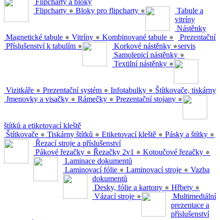
Flipcharty a bloky
Flipcharty
●
Bloky pro flipcharty
●
Tabule a
vitríny
Nástěnky
Magnetické tabule
●
Vitríny
●
Kombinované tabule
●
Prezentační
Příslušenství k tabulím
●
Korkové nástěnky
●
servis
Samolepicí nástěnky
●
Textilní nástěnky
●
Vizitkáře
●
Prezentační systém
●
Infotabulky
●
Štítkovače, tiskárny
Jmenovky a visačky
●
Rámečky
●
Prezentační stojany
●
štítků a etiketovací kleště
Štítkovače
●
Tiskárny štítků
●
Etiketovací kleště
●
Pásky a štítky
●
Řezací stroje a příslušenství
Pákové řezačky
●
Řezačky 2v1
●
Kotoučové řezačky
●
Laminace dokumentů
Laminovací fólie
●
Laminovací stroje
●
Vazba
dokumentů
Desky, fólie a kartony
●
Hřbety
●
Vázací stroje
●
Multimediální
prezentace a
příslušenství