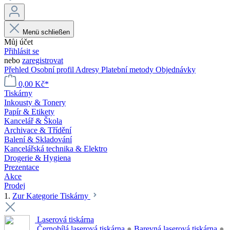
Menü schließen
Můj účet
Přihlásit se
nebo
zaregistrovat
Přehled
Osobní profil
Adresy
Platební metody
Objednávky
0,00 Kč*
Tiskárny
Inkousty & Tonery
Papír & Etikety
Kancelář & Škola
Archivace & Třídění
Balení & Skladování
Kancelářská technika & Elektro
Drogerie & Hygiena
Prezentace
Akce
Prodej
1.
Zur Kategorie Tiskárny
Laserová tiskárna
Černobílá laserová tiskárna
●
Barevná laserová tiskárna
●