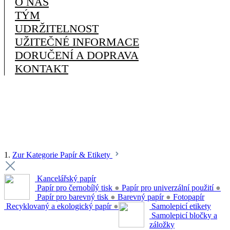
O NÁS
TÝM
UDRŽITELNOST
UŽITEČNÉ INFORMACE
DORUČENÍ A DOPRAVA
KONTAKT
1.
Zur Kategorie Papír & Etikety
Kancelářský papír
Papír pro černobílý tisk
●
Papír pro univerzální použití
●
Papír pro barevný tisk
●
Barevný papír
●
Fotopapír
Recyklovaný a ekologický papír
●
Samolepicí etikety
Samolepicí bločky a
záložky