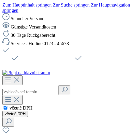
Zum Hauptinhalt springen
Zur Suche springen
Zur Hauptnavigation
springen
Schneller Versand
Günstige Versandkosten
30 Tage Rückgaberecht
Service - Hotline 0123 - 45678
Doprava zdarma od 1199 Kč bez DPH
Zabezpečené připojení SSL
Rychlé doručení
Podpora
Udržitelnost
Pracovní místa
včetně DPH
včetně DPH