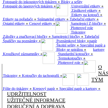
Fotopapír do inkoustových tiskáren
●
Bloky a sešity
Fotopapír do laserových tiskáren
●
Univerzální etikety
●
Zásilkové etikety
●
Etikety na kotouči
●
Etikety na pořadače
●
Snímatelné etikety
●
Tabelační etikety
●
Ostatní etikety
●
Cenové etikety
●
Samolepicí Z-bločky
●
Plotterové role
Tiskopisy
Záložky a značkovací bločky
●
Samolepicí bločky
●
Tabelační
Špalíčky na poznámky
●
Poznámkové bloky
●
papír
Školní sešity
●
Speciální papír a
Bloky se spirálou
●
kartony
Kroužkové záznamníky
●
Standardní kotoučky
●
Termokotoučky
●
Plotterové role
●
O
NÁ
Tiskopisy
●
Kotoučky do tachografů
●
TÝM
Fólie do tiskárny
●
Krepový papír
●
Speciální papír a kartony
●
UDRŽITELNOST
UŽITEČNÉ INFORMACE
DORUČENÍ A DOPRAVA