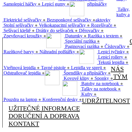
Samolepicí háčky
●
Lepicí gumy
●
připínáčky
Tašky,
kufry a
Elektrické sešívačky
●
Bezsponkové sešívačky
●
aktovky
Stolní sešívačky
●
Velkokapacitní sešívačky
●
Rozešívače
●
Sešívací kleště
●
Drátky do sešívaček
●
Děrovačky
●
Zpevňovací kroužky
●
Datumky
●
Razítka s textem
●
Speciální razítka
●
Paginovací razítka
●
Číslovačky
●
Razítkové barvy
●
Náhradní polštářky
●
Lepicí tyčinky
●
Lepicí rollery
●
Tekutá lepidla
●
Vteřinová lepidla
●
Tavné pistole
●
Lepidla ve spreji
●
NÁS
Odstraňovač lepidla
●
Špendlíky a připínáčky
●
TÝM
Kovové klipy
●
Sponky
●
Batohy na notebook
●
Tašky na notebook
●
Kufry
●
Pouzdra na laptop
●
Konferenční desky
●
UDRŽITELNOST
UŽITEČNÉ INFORMACE
DORUČENÍ A DOPRAVA
KONTAKT