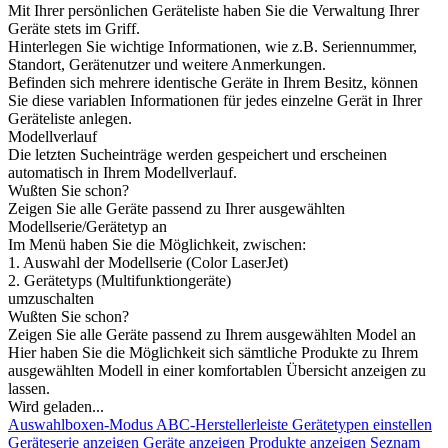
Mit Ihrer persönlichen Geräteliste haben Sie die Verwaltung Ihrer
Geräte stets im Griff.
Hinterlegen Sie wichtige Informationen, wie z.B. Seriennummer,
Standort, Gerätenutzer und weitere Anmerkungen.
Befinden sich mehrere identische Geräte in Ihrem Besitz, können
Sie diese variablen Informationen für jedes einzelne Gerät in Ihrer
Geräteliste anlegen.
Modellverlauf
Die letzten Sucheinträge werden gespeichert und erscheinen
automatisch in Ihrem Modellverlauf.
Wußten Sie schon?
Zeigen Sie alle Geräte passend zu Ihrer ausgewählten
Modellserie/Gerätetyp an
Im Menü haben Sie die Möglichkeit, zwischen:
1. Auswahl der Modellserie (Color LaserJet)
2. Gerätetyps (Multifunktiongeräte)
umzuschalten
Wußten Sie schon?
Zeigen Sie alle Geräte passend zu Ihrem ausgewählten Model an
Hier haben Sie die Möglichkeit sich sämtliche Produkte zu Ihrem
ausgewählten Modell in einer komfortablen Übersicht anzeigen zu
lassen.
Wird geladen...
Auswahlboxen-Modus
ABC-Herstellerleiste
Gerätetypen einstellen
Geräteserie anzeigen
Geräte anzeigen
Produkte anzeigen
Seznam