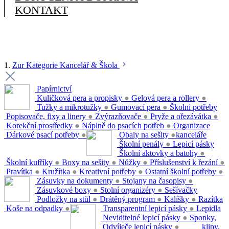
KONTAKT
1.
Zur Kategorie Kancelář & Škola
Papírnictví
Kuličková pera a propisky
●
Gelová pera a rollery
●
Tužky a mikrotužky
●
Gumovací pera
●
Školní potřeby
Popisovače, fixy a linery
●
Zvýrazňovače
●
Pryže a ořezávátka
●
Korekční prostředky
●
Náplně do psacích potřeb
●
Organizace
Dárkové psací potřeby
●
Obaly na sešity
●
kanceláře
Školní penály
●
Lepicí pásky
Školní aktovky a batohy
●
Školní kufříky
●
Boxy na sešity
●
Nůžky
●
Příslušenství k řezání
●
Pravítka
●
Kružítka
●
Kreativní potřeby
●
Ostatní školní potřeby
●
Zásuvky na dokumenty
●
Stojany na časopisy
●
Zásuvkové boxy
●
Stolní organizéry
●
Sešívačky
Podložky na stůl
●
Drátěný program
●
Kalíšky
●
Razítka
Koše na odpadky
●
Transparentní lepicí pásky
●
Lepidla
Neviditelné lepicí pásky
●
Sponky,
Odvíječe lepicí pásky
●
klipy,