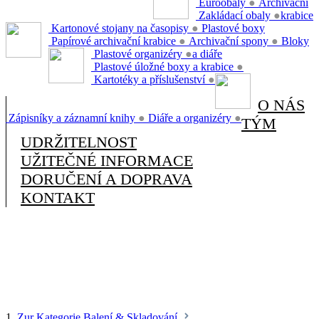
Euroobaly
●
Archivační
Zakládací obaly
●
krabice
Kartonové stojany na časopisy
●
Plastové boxy
Papírové archivační krabice
●
Archivační spony
●
Bloky
Plastové organizéry
●
a diáře
Plastové úložné boxy a krabice
●
Kartotéky a příslušenství
●
O NÁS
Zápisníky a záznamní knihy
●
Diáře a organizéry
●
TÝM
UDRŽITELNOST
UŽITEČNÉ INFORMACE
DORUČENÍ A DOPRAVA
KONTAKT
1.
Zur Kategorie Balení & Skladování