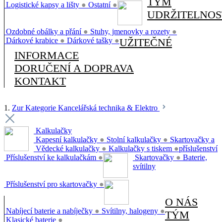
TÝM
Logistické kapsy a lišty
●
Ostatní
●
UDRŽITELNOS
Ozdobné obálky a přání
●
Stuhy, jmenovky a rozety
●
Dárkové krabice
●
Dárkové tašky
●
UŽITEČNÉ
INFORMACE
DORUČENÍ A DOPRAVA
KONTAKT
1.
Zur Kategorie Kancelářská technika & Elektro
Kalkulačky
Kapesní kalkulačky
●
Stolní kalkulačky
●
Skartovačky a
Vědecké kalkulačky
●
Kalkulačky s tiskem
●
příslušenství
Příslušenství ke kalkulačkám
●
Skartovačky
●
Baterie,
svítilny
Příslušenství pro skartovačky
●
O NÁS
Nabíjecí baterie a nabíječky
●
Svítilny, halogeny
●
TÝM
Klasické baterie
●