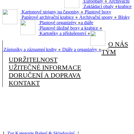
Euroobaly
●
Archivační
Zakládací obaly
●
krabice
Kartonové stojany na časopisy
●
Plastové boxy
Papírové archivační krabice
●
Archivační spony
●
Bloky
Plastové organizéry
●
a diáře
Plastové úložné boxy a krabice
●
Kartotéky a příslušenství
●
O NÁS
Zápisníky a záznamní knihy
●
Diáře a organizéry
●
TÝM
UDRŽITELNOST
UŽITEČNÉ INFORMACE
DORUČENÍ A DOPRAVA
KONTAKT
1.
Zur Kategorie Balení & Skladování