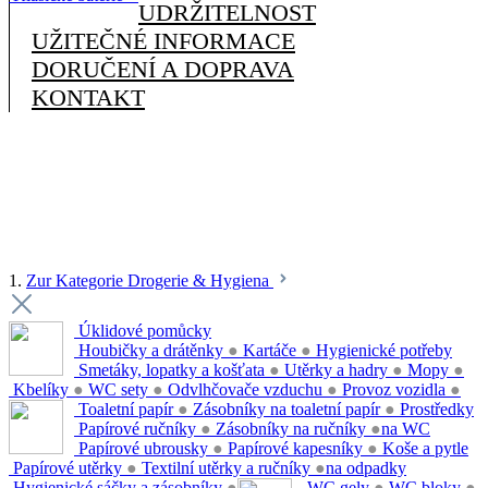
UDRŽITELNOST
UŽITEČNÉ INFORMACE
DORUČENÍ A DOPRAVA
KONTAKT
1.
Zur Kategorie Drogerie & Hygiena
Úklidové pomůcky
Houbičky a drátěnky
●
Kartáče
●
Hygienické potřeby
Smetáky, lopatky a košťata
●
Utěrky a hadry
●
Mopy
●
Kbelíky
●
WC sety
●
Odvlhčovače vzduchu
●
Provoz vozidla
●
Toaletní papír
●
Zásobníky na toaletní papír
●
Prostředky
Papírové ručníky
●
Zásobníky na ručníky
●
na WC
Papírové ubrousky
●
Papírové kapesníky
●
Koše a pytle
Papírové utěrky
●
Textilní utěrky a ručníky
●
na odpadky
Hygienické sáčky a zásobníky
●
WC gely
●
WC bloky
●