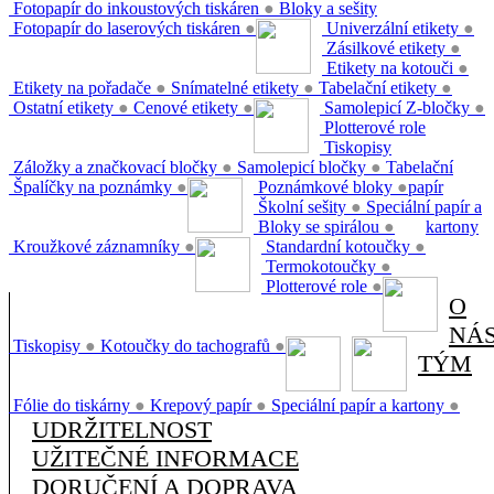
Fotopapír do inkoustových tiskáren
●
Bloky a sešity
Fotopapír do laserových tiskáren
●
Univerzální etikety
●
Zásilkové etikety
●
Etikety na kotouči
●
Etikety na pořadače
●
Snímatelné etikety
●
Tabelační etikety
●
Ostatní etikety
●
Cenové etikety
●
Samolepicí Z-bločky
●
Plotterové role
Tiskopisy
Záložky a značkovací bločky
●
Samolepicí bločky
●
Tabelační
Špalíčky na poznámky
●
Poznámkové bloky
●
papír
Školní sešity
●
Speciální papír a
Bloky se spirálou
●
kartony
Kroužkové záznamníky
●
Standardní kotoučky
●
Termokotoučky
●
Plotterové role
●
O
NÁ
Tiskopisy
●
Kotoučky do tachografů
●
TÝM
Fólie do tiskárny
●
Krepový papír
●
Speciální papír a kartony
●
UDRŽITELNOST
UŽITEČNÉ INFORMACE
DORUČENÍ A DOPRAVA