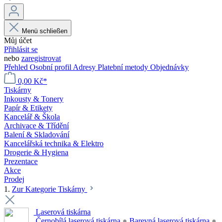
Menü schließen
Můj účet
Přihlásit se
nebo
zaregistrovat
Přehled
Osobní profil
Adresy
Platební metody
Objednávky
0,00 Kč*
Tiskárny
Inkousty & Tonery
Papír & Etikety
Kancelář & Škola
Archivace & Třídění
Balení & Skladování
Kancelářská technika & Elektro
Drogerie & Hygiena
Prezentace
Akce
Prodej
1.
Zur Kategorie Tiskárny
Laserová tiskárna
Černobílá laserová tiskárna
●
Barevná laserová tiskárna
●