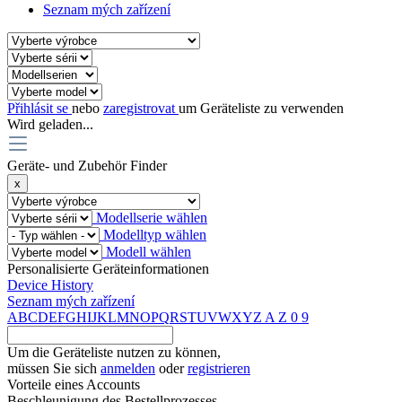
Seznam mých zařízení
Přihlásit se
nebo
zaregistrovat
um Geräteliste zu verwenden
Wird geladen...
Geräte- und Zubehör Finder
x
Modellserie wählen
Modelltyp wählen
Modell wählen
Personalisierte Geräteinformationen
Device History
Seznam mých zařízení
A
B
C
D
E
F
G
H
I
J
K
L
M
N
O
P
Q
R
S
T
U
V
W
X
Y
Z
A
Z
0
9
Um die Geräteliste nutzen zu können,
müssen Sie sich
anmelden
oder
registrieren
Vorteile eines Accounts
Beschleunigung des Bestellprozesses