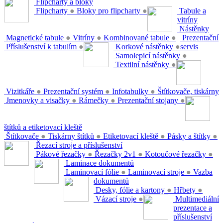
Flipcharty a bloky
Flipcharty
●
Bloky pro flipcharty
●
Tabule a
vitríny
Nástěnky
Magnetické tabule
●
Vitríny
●
Kombinované tabule
●
Prezentační
Příslušenství k tabulím
●
Korkové nástěnky
●
servis
Samolepicí nástěnky
●
Textilní nástěnky
●
Vizitkáře
●
Prezentační systém
●
Infotabulky
●
Štítkovače, tiskárny
Jmenovky a visačky
●
Rámečky
●
Prezentační stojany
●
štítků a etiketovací kleště
Štítkovače
●
Tiskárny štítků
●
Etiketovací kleště
●
Pásky a štítky
●
Řezací stroje a příslušenství
Pákové řezačky
●
Řezačky 2v1
●
Kotoučové řezačky
●
Laminace dokumentů
Laminovací fólie
●
Laminovací stroje
●
Vazba
dokumentů
Desky, fólie a kartony
●
Hřbety
●
Vázací stroje
●
Multimediální
prezentace a
příslušenství