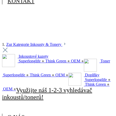
KONTAKT
1.
Zur Kategorie Inkousty & Tonery
Inkoustové kazety
Superlonglife
●
Think Green
●
OEM
●
Toner
Superlonglife
●
Think Green
●
OEM
●
Doplňky
Superlonglife
●
Think Green
●
OEM
●
Využijte náš 1-2-3 vyhledávač
inkoustů/tonerů!