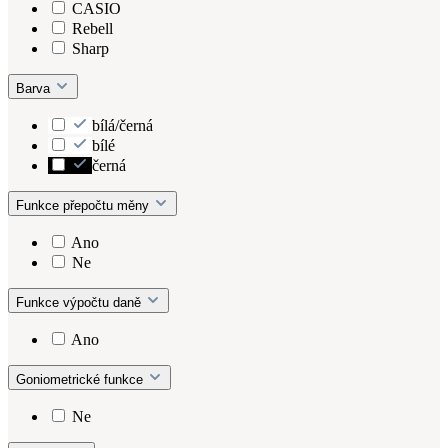
CASIO
Rebell
Sharp
Barva
bílá/černá
bílé
černá
Funkce přepočtu měny
Ano
Ne
Funkce výpočtu daně
Ano
Goniometrické funkce
Ne