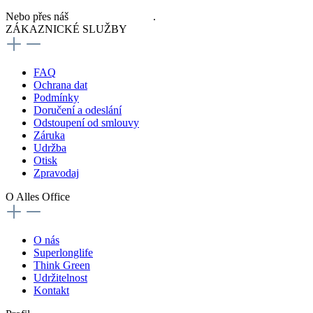
Nebo přes náš
kontaktní formulář
.
ZÁKAZNICKÉ SLUŽBY
FAQ
Ochrana dat
Podmínky
Doručení a odeslání
Odstoupení od smlouvy
Záruka
Udržba
Otisk
Zpravodaj
O Alles Office
O nás
Superlonglife
Think Green
Udržitelnost
Kontakt