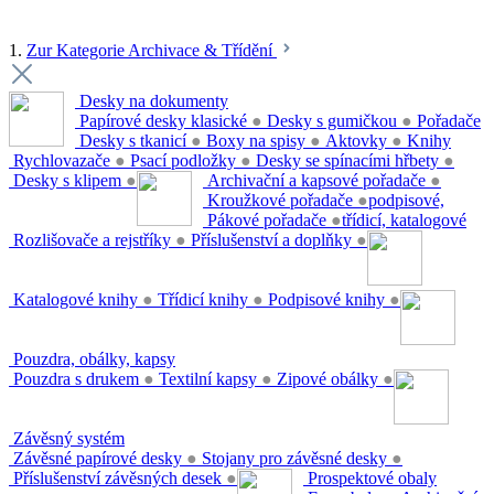
1.
Zur Kategorie Archivace & Třídění
Desky na dokumenty
Papírové desky klasické
●
Desky s gumičkou
●
Pořadače
Desky s tkanicí
●
Boxy na spisy
●
Aktovky
●
Knihy
Rychlovazače
●
Psací podložky
●
Desky se spínacími hřbety
●
Desky s klipem
●
Archivační a kapsové pořadače
●
Kroužkové pořadače
●
podpisové,
Pákové pořadače
●
třídicí, katalogové
Rozlišovače a rejstříky
●
Příslušenství a doplňky
●
Katalogové knihy
●
Třídicí knihy
●
Podpisové knihy
●
Pouzdra, obálky, kapsy
Pouzdra s drukem
●
Textilní kapsy
●
Zipové obálky
●
Závěsný systém
Závěsné papírové desky
●
Stojany pro závěsné desky
●
Příslušenství závěsných desek
●
Prospektové obaly