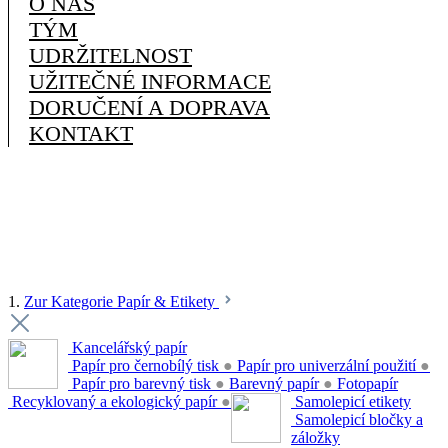
O NÁS
TÝM
UDRŽITELNOST
UŽITEČNÉ INFORMACE
DORUČENÍ A DOPRAVA
KONTAKT
1.
Zur Kategorie Papír & Etikety
Kancelářský papír
Papír pro černobílý tisk
●
Papír pro univerzální použití
●
Papír pro barevný tisk
●
Barevný papír
●
Fotopapír
Recyklovaný a ekologický papír
●
Samolepicí etikety
Samolepicí bločky a
záložky