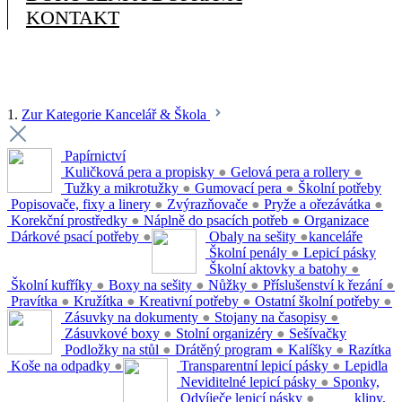
KONTAKT
1.
Zur Kategorie Kancelář & Škola
Papírnictví
Kuličková pera a propisky
●
Gelová pera a rollery
●
Tužky a mikrotužky
●
Gumovací pera
●
Školní potřeby
Popisovače, fixy a linery
●
Zvýrazňovače
●
Pryže a ořezávátka
●
Korekční prostředky
●
Náplně do psacích potřeb
●
Organizace
Dárkové psací potřeby
●
Obaly na sešity
●
kanceláře
Školní penály
●
Lepicí pásky
Školní aktovky a batohy
●
Školní kufříky
●
Boxy na sešity
●
Nůžky
●
Příslušenství k řezání
●
Pravítka
●
Kružítka
●
Kreativní potřeby
●
Ostatní školní potřeby
●
Zásuvky na dokumenty
●
Stojany na časopisy
●
Zásuvkové boxy
●
Stolní organizéry
●
Sešívačky
Podložky na stůl
●
Drátěný program
●
Kalíšky
●
Razítka
Koše na odpadky
●
Transparentní lepicí pásky
●
Lepidla
Neviditelné lepicí pásky
●
Sponky,
Odvíječe lepicí pásky
●
klipy,