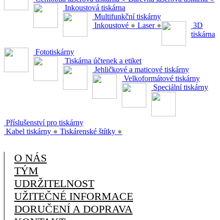
Inkoustová tiskárna
Multifunkční tiskárny
Inkoustové
●
Laser
●
3D
tiskárna
Fototiskárny
Tiskárna účtenek a etiket
Jehličkové a maticové tiskárny
Velkoformátové tiskárny
Speciální tiskárny
Příslušenství pro tiskárny
Kabel tiskárny
●
Tiskárenské štítky
●
O NÁS
TÝM
UDRŽITELNOST
UŽITEČNÉ INFORMACE
DORUČENÍ A DOPRAVA