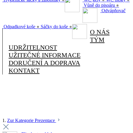
Vůně do pisoáru
●
Odvápňovač
Odpadkové koše
●
Sáčky do koše
●
O NÁS
TÝM
UDRŽITELNOST
UŽITEČNÉ INFORMACE
DORUČENÍ A DOPRAVA
KONTAKT
1.
Zur Kategorie Prezentace