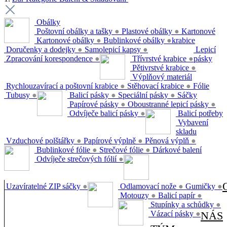
Obálky
Poštovní obálky a tašky
●
Plastové obálky
●
Kartonové
Kartonové obálky
●
Bublinkové obálky
●
krabice
Doručenky a dodejky
●
Samolepicí kapsy
●
Lepicí
Zpracování korespondence
●
Třívrstvé krabice
●
pásky
Pětivrstvé krabice
●
Výplňový materiál
Rychlouzavírací a poštovní krabice
●
Stěhovací krabice
●
Fólie
Tubusy
●
Balicí pásky
●
Speciální pásky
●
Sáčky
Papírové pásky
●
Oboustranné lepicí pásky
●
Odvíječe balicí pásky
●
Balicí potřeby
Vybavení
skladu
Vzduchové polštářky
●
Papírové výplně
●
Pěnová výplň
●
Bublinkové fólie
●
Strečové fólie
●
Dárkové balení
Odvíječe strečových fólií
●
Uzavíratelné ZIP sáčky
●
Odlamovací nože
●
Gumičky
●
Motouzy
●
Balicí papír
●
Stupínky a schůdky
●
Vázací pásky
●
NÁS