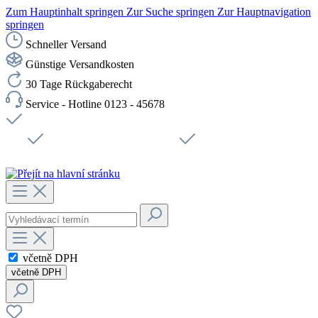
Zum Hauptinhalt springen
Zur Suche springen
Zur Hauptnavigation
springen
Schneller Versand
Günstige Versandkosten
30 Tage Rückgaberecht
Service - Hotline 0123 - 45678
Doprava zdarma od 1199 Kč bez DPH
Zabezpečené připojení SSL
Rychlé doručení
Podpora
Udržitelnost
Pracovní místa
včetně DPH
včetně DPH