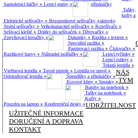
Samolepicí háčky
●
Lepicí gumy
●
připínáčky
Tašky,
kufry a
Elektrické sešívačky
●
Bezsponkové sešívačky
●
aktovky
Stolní sešívačky
●
Velkokapacitní sešívačky
●
Rozešívače
●
Sešívací kleště
●
Drátky do sešívaček
●
Děrovačky
●
Zpevňovací kroužky
●
Datumky
●
Razítka s textem
●
Speciální razítka
●
Paginovací razítka
●
Číslovačky
●
Razítkové barvy
●
Náhradní polštářky
●
Lepicí tyčinky
●
Lepicí rollery
●
Tekutá lepidla
●
Vteřinová lepidla
●
Tavné pistole
●
Lepidla ve spreji
●
NÁS
Odstraňovač lepidla
●
Špendlíky a připínáčky
●
TÝM
Kovové klipy
●
Sponky
●
Batohy na notebook
●
Tašky na notebook
●
Kufry
●
Pouzdra na laptop
●
Konferenční desky
●
UDRŽITELNOST
UŽITEČNÉ INFORMACE
DORUČENÍ A DOPRAVA
KONTAKT