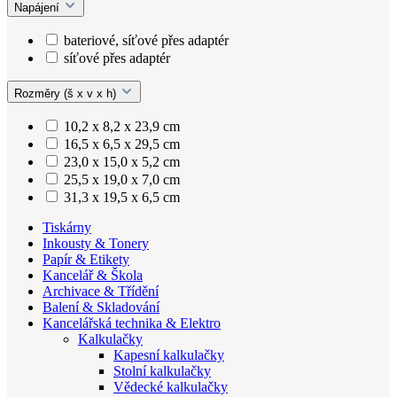
Napájení
bateriové, síťové přes adaptér
síťové přes adaptér
Rozměry (š x v x h)
10,2 x 8,2 x 23,9 cm
16,5 x 6,5 x 29,5 cm
23,0 x 15,0 x 5,2 cm
25,5 x 19,0 x 7,0 cm
31,3 x 19,5 x 6,5 cm
Tiskárny
Inkousty & Tonery
Papír & Etikety
Kancelář & Škola
Archivace & Třídění
Balení & Skladování
Kancelářská technika & Elektro
Kalkulačky
Kapesní kalkulačky
Stolní kalkulačky
Vědecké kalkulačky