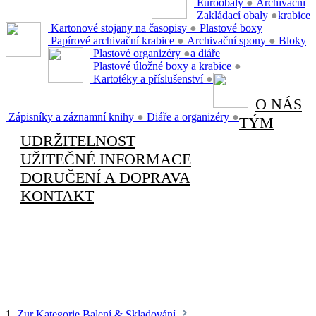
Euroobaly
●
Archivační
Zakládací obaly
●
krabice
Kartonové stojany na časopisy
●
Plastové boxy
Papírové archivační krabice
●
Archivační spony
●
Bloky
Plastové organizéry
●
a diáře
Plastové úložné boxy a krabice
●
Kartotéky a příslušenství
●
O NÁS
Zápisníky a záznamní knihy
●
Diáře a organizéry
●
TÝM
UDRŽITELNOST
UŽITEČNÉ INFORMACE
DORUČENÍ A DOPRAVA
KONTAKT
1.
Zur Kategorie Balení & Skladování