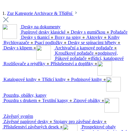
1.
Zur Kategorie Archivace & Třídění
Desky na dokumenty
Papírové desky klasické
●
Desky s gumičkou
●
Pořadače
Desky s tkanicí
●
Boxy na spisy
●
Aktovky
●
Knihy
Rychlovazače
●
Psací podložky
●
Desky se spínacími hřbety
●
Desky s klipem
●
Archivační a kapsové pořadače
●
Kroužkové pořadače
●
podpisové,
Pákové pořadače
●
třídicí, katalogové
Rozlišovače a rejstříky
●
Příslušenství a doplňky
●
Katalogové knihy
●
Třídicí knihy
●
Podpisové knihy
●
Pouzdra, obálky, kapsy
Pouzdra s drukem
●
Textilní kapsy
●
Zipové obálky
●
Závěsný systém
Závěsné papírové desky
●
Stojany pro závěsné desky
●
Příslušenství závěsných desek
●
Prospektové obaly