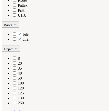
Kores
Pattex
Pritt
UHU
Barva
bílé
čirá
Objem
8
20
35
40
50
100
120
125
130
250