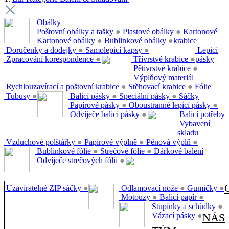
Obálky
Poštovní obálky a tašky
●
Plastové obálky
●
Kartonové
Kartonové obálky
●
Bublinkové obálky
●
krabice
Doručenky a dodejky
●
Samolepicí kapsy
●
Lepicí
Zpracování korespondence
●
Třívrstvé krabice
●
pásky
Pětivrstvé krabice
●
Výplňový materiál
Rychlouzavírací a poštovní krabice
●
Stěhovací krabice
●
Fólie
Tubusy
●
Balicí pásky
●
Speciální pásky
●
Sáčky
Papírové pásky
●
Oboustranné lepicí pásky
●
Odvíječe balicí pásky
●
Balicí potřeby
Vybavení
skladu
Vzduchové polštářky
●
Papírové výplně
●
Pěnová výplň
●
Bublinkové fólie
●
Strečové fólie
●
Dárkové balení
Odvíječe strečových fólií
●
Uzavíratelné ZIP sáčky
●
Odlamovací nože
●
Gumičky
●
Motouzy
●
Balicí papír
●
Stupínky a schůdky
●
Vázací pásky
●
NÁS