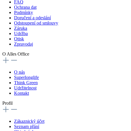
FAQ
Ochrana dat
Podmínky
Doručení a odeslání
Odstoupení od smlouvy
Záruka
Udržba
Otisk
Zpravodaj
O Alles Office
O nás
Superlonglife
Think Green
Udržitelnost
Kontakt
Profil
Zákaznický účet
Seznam přání