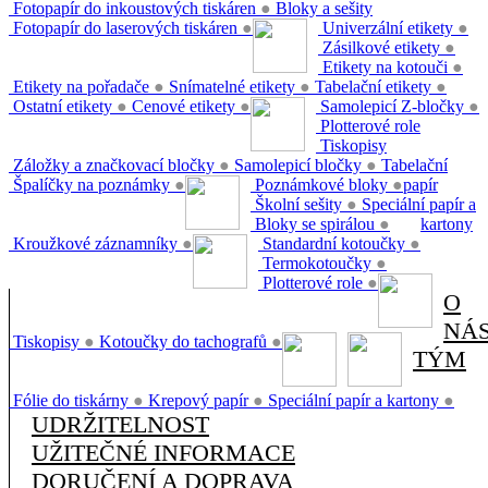
Fotopapír do inkoustových tiskáren
●
Bloky a sešity
Fotopapír do laserových tiskáren
●
Univerzální etikety
●
Zásilkové etikety
●
Etikety na kotouči
●
Etikety na pořadače
●
Snímatelné etikety
●
Tabelační etikety
●
Ostatní etikety
●
Cenové etikety
●
Samolepicí Z-bločky
●
Plotterové role
Tiskopisy
Záložky a značkovací bločky
●
Samolepicí bločky
●
Tabelační
Špalíčky na poznámky
●
Poznámkové bloky
●
papír
Školní sešity
●
Speciální papír a
Bloky se spirálou
●
kartony
Kroužkové záznamníky
●
Standardní kotoučky
●
Termokotoučky
●
Plotterové role
●
O
NÁ
Tiskopisy
●
Kotoučky do tachografů
●
TÝM
Fólie do tiskárny
●
Krepový papír
●
Speciální papír a kartony
●
UDRŽITELNOST
UŽITEČNÉ INFORMACE
DORUČENÍ A DOPRAVA