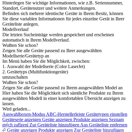
Hinterlegen Sie wichtige Informationen, wie z.B. Seriennummer,
Standort, Gerätenutzer und weitere Anmerkungen.
Befinden sich mehrere identische Geräte in Ihrem Besitz, können
Sie diese variablen Informationen für jedes einzelne Gerät in Ihrer
Geräteliste anlegen.
Modellverlauf
Die letzten Sucheinträge werden gespeichert und erscheinen
automatisch in Ihrem Modellverlauf.
Wußten Sie schon?
Zeigen Sie alle Geräte passend zu Ihrer ausgewählten
Modellserie/Gerätetyp an
Im Menü haben Sie die Möglichkeit, zwischen:
1. Auswahl der Modellserie (Color LaserJet)
2. Gerätetyps (Multifunktiongeräte)
umzuschalten
Wußten Sie schon?
Zeigen Sie alle Geräte passend zu Ihrem ausgewählten Model an
Hier haben Sie die Möglichkeit sich sämtliche Produkte zu Ihrem
ausgewählten Modell in einer komfortablen Übersicht anzeigen zu
lassen.
Wird geladen...
Auswahlboxen-Modus
ABC-Herstellerleiste
Gerätetypen einstellen
Geräteserie anzeigen
Geräte anzeigen
Produkte anzeigen
Seznam
mých zařízení
Zur Geräteliste hinzufügen
Aus Geräteliste entfernen
Geräte anzeigen
Produkte anzeigen
Zur Geräteliste hinzufügen