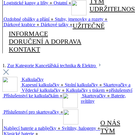
TÝM
Logistické kapsy a lišty
●
Ostatní
●
UDRŽITELNOS
Ozdobné obálky a přání
●
Stuhy, jmenovky a rozety
●
Dárkové krabice
●
Dárkové tašky
●
UŽITEČNÉ
INFORMACE
DORUČENÍ A DOPRAVA
KONTAKT
1.
Zur Kategorie Kancelářská technika & Elektro
Kalkulačky
Kapesní kalkulačky
●
Stolní kalkulačky
●
Skartovačky a
Vědecké kalkulačky
●
Kalkulačky s tiskem
●
příslušenství
Příslušenství ke kalkulačkám
●
Skartovačky
●
Baterie,
svítilny
Příslušenství pro skartovačky
●
O NÁS
Nabíjecí baterie a nabíječky
●
Svítilny, halogeny
●
TÝM
Klasické baterie
●