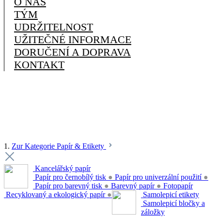
O NÁS
TÝM
UDRŽITELNOST
UŽITEČNÉ INFORMACE
DORUČENÍ A DOPRAVA
KONTAKT
1.
Zur Kategorie Papír & Etikety
Kancelářský papír
Papír pro černobílý tisk
●
Papír pro univerzální použití
●
Papír pro barevný tisk
●
Barevný papír
●
Fotopapír
Recyklovaný a ekologický papír
●
Samolepicí etikety
Samolepicí bločky a
záložky