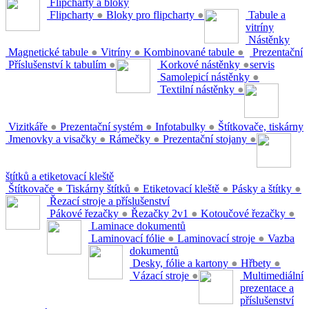
Flipcharty a bloky
Flipcharty
●
Bloky pro flipcharty
●
Tabule a
vitríny
Nástěnky
Magnetické tabule
●
Vitríny
●
Kombinované tabule
●
Prezentační
Příslušenství k tabulím
●
Korkové nástěnky
●
servis
Samolepicí nástěnky
●
Textilní nástěnky
●
Vizitkáře
●
Prezentační systém
●
Infotabulky
●
Štítkovače, tiskárny
Jmenovky a visačky
●
Rámečky
●
Prezentační stojany
●
štítků a etiketovací kleště
Štítkovače
●
Tiskárny štítků
●
Etiketovací kleště
●
Pásky a štítky
●
Řezací stroje a příslušenství
Pákové řezačky
●
Řezačky 2v1
●
Kotoučové řezačky
●
Laminace dokumentů
Laminovací fólie
●
Laminovací stroje
●
Vazba
dokumentů
Desky, fólie a kartony
●
Hřbety
●
Vázací stroje
●
Multimediální
prezentace a
příslušenství