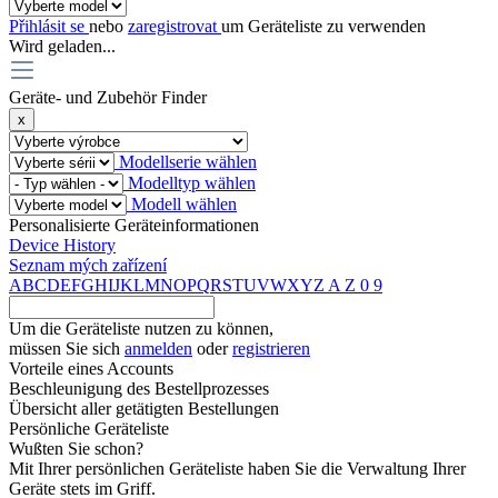
Přihlásit se
nebo
zaregistrovat
um Geräteliste zu verwenden
Wird geladen...
Geräte- und Zubehör Finder
x
Modellserie wählen
Modelltyp wählen
Modell wählen
Personalisierte Geräteinformationen
Device History
Seznam mých zařízení
A
B
C
D
E
F
G
H
I
J
K
L
M
N
O
P
Q
R
S
T
U
V
W
X
Y
Z
A
Z
0
9
Um die Geräteliste nutzen zu können,
müssen Sie sich
anmelden
oder
registrieren
Vorteile eines Accounts
Beschleunigung des Bestellprozesses
Übersicht aller getätigten Bestellungen
Persönliche Geräteliste
Wußten Sie schon?
Mit Ihrer persönlichen Geräteliste haben Sie die Verwaltung Ihrer
Geräte stets im Griff.