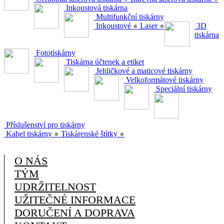
Inkoustová tiskárna
Multifunkční tiskárny
Inkoustové
●
Laser
●
3D
tiskárna
Fototiskárny
Tiskárna účtenek a etiket
Jehličkové a maticové tiskárny
Velkoformátové tiskárny
Speciální tiskárny
Příslušenství pro tiskárny
Kabel tiskárny
●
Tiskárenské štítky
●
O NÁS
TÝM
UDRŽITELNOST
UŽITEČNÉ INFORMACE
DORUČENÍ A DOPRAVA