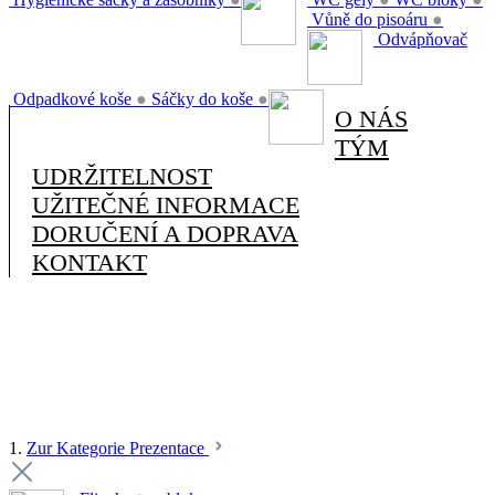
Vůně do pisoáru
●
Odvápňovač
Odpadkové koše
●
Sáčky do koše
●
O NÁS
TÝM
UDRŽITELNOST
UŽITEČNÉ INFORMACE
DORUČENÍ A DOPRAVA
KONTAKT
1.
Zur Kategorie Prezentace