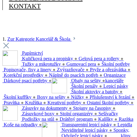
KONTAKT
1.
Zur Kategorie Kancelář & Škola
Papírnictví
Kuličková pera a propisky
●
Gelová pera a rollery
●
Tužky a mikrotužky
●
Gumovací pera
●
Školní potřeby
Popisovače, fixy a linery
●
Zvýrazňovače
●
Pryže a ořezávátka
●
Korekční prostředky
●
Náplně do psacích potřeb
●
Organizace
Dárkové psací potřeby
●
Obaly na sešity
●
kanceláře
Školní penály
●
Lepicí pásky
Školní aktovky a batohy
●
Školní kufříky
●
Boxy na sešity
●
Nůžky
●
Příslušenství k řezání
●
Pravítka
●
Kružítka
●
Kreativní potřeby
●
Ostatní školní potřeby
●
Zásuvky na dokumenty
●
Stojany na časopisy
●
Zásuvkové boxy
●
Stolní organizéry
●
Sešívačky
Podložky na stůl
●
Drátěný program
●
Kalíšky
●
Razítka
Koše na odpadky
●
Transparentní lepicí pásky
●
Lepidla
Neviditelné lepicí pásky
●
Sponky,
Odvíječe lepicí pásky
●
klipy,