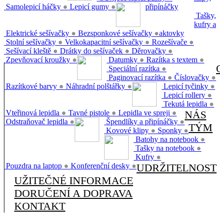
Samolepicí háčky
●
Lepicí gumy
●
připínáčky
Tašky,
kufry a
Elektrické sešívačky
●
Bezsponkové sešívačky
●
aktovky
Stolní sešívačky
●
Velkokapacitní sešívačky
●
Rozešívače
●
Sešívací kleště
●
Drátky do sešívaček
●
Děrovačky
●
Zpevňovací kroužky
●
Datumky
●
Razítka s textem
●
Speciální razítka
●
Paginovací razítka
●
Číslovačky
●
Razítkové barvy
●
Náhradní polštářky
●
Lepicí tyčinky
●
Lepicí rollery
●
Tekutá lepidla
●
Vteřinová lepidla
●
Tavné pistole
●
Lepidla ve spreji
●
NÁS
Odstraňovač lepidla
●
Špendlíky a připínáčky
●
TÝM
Kovové klipy
●
Sponky
●
Batohy na notebook
●
Tašky na notebook
●
Kufry
●
Pouzdra na laptop
●
Konferenční desky
●
UDRŽITELNOST
UŽITEČNÉ INFORMACE
DORUČENÍ A DOPRAVA
KONTAKT