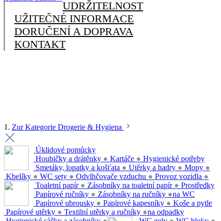
UDRŽITELNOST
UŽITEČNÉ INFORMACE
DORUČENÍ A DOPRAVA
KONTAKT
1.
Zur Kategorie Drogerie & Hygiena
Úklidové pomůcky
Houbičky a drátěnky
●
Kartáče
●
Hygienické potřeby
Smetáky, lopatky a košťata
●
Utěrky a hadry
●
Mopy
●
Kbelíky
●
WC sety
●
Odvlhčovače vzduchu
●
Provoz vozidla
●
Toaletní papír
●
Zásobníky na toaletní papír
●
Prostředky
Papírové ručníky
●
Zásobníky na ručníky
●
na WC
Papírové ubrousky
●
Papírové kapesníky
●
Koše a pytle
Papírové utěrky
●
Textilní utěrky a ručníky
●
na odpadky
Hygienické sáčky a zásobníky
●
WC gely
●
WC bloky
●