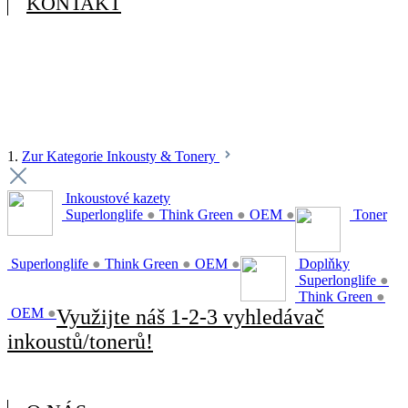
KONTAKT
1.
Zur Kategorie Inkousty & Tonery
Inkoustové kazety
Superlonglife
●
Think Green
●
OEM
●
Toner
Superlonglife
●
Think Green
●
OEM
●
Doplňky
Superlonglife
●
Think Green
●
OEM
●
Využijte náš 1-2-3 vyhledávač
inkoustů/tonerů!