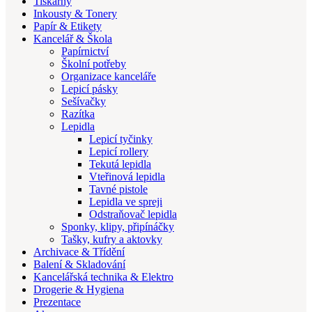
Tiskárny
Inkousty & Tonery
Papír & Etikety
Kancelář & Škola
Papírnictví
Školní potřeby
Organizace kanceláře
Lepicí pásky
Sešívačky
Razítka
Lepidla
Lepicí tyčinky
Lepicí rollery
Tekutá lepidla
Vteřinová lepidla
Tavné pistole
Lepidla ve spreji
Odstraňovač lepidla
Sponky, klipy, připínáčky
Tašky, kufry a aktovky
Archivace & Třídění
Balení & Skladování
Kancelářská technika & Elektro
Drogerie & Hygiena
Prezentace