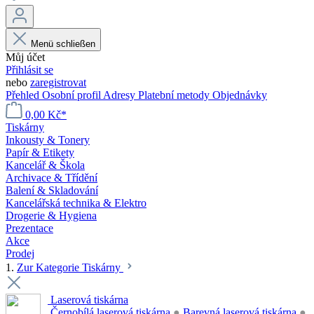
Menü schließen
Můj účet
Přihlásit se
nebo
zaregistrovat
Přehled
Osobní profil
Adresy
Platební metody
Objednávky
0,00 Kč*
Tiskárny
Inkousty & Tonery
Papír & Etikety
Kancelář & Škola
Archivace & Třídění
Balení & Skladování
Kancelářská technika & Elektro
Drogerie & Hygiena
Prezentace
Akce
Prodej
1.
Zur Kategorie Tiskárny
Laserová tiskárna
Černobílá laserová tiskárna
●
Barevná laserová tiskárna
●