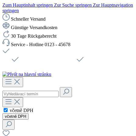
Zum Hauptinhalt springen
Zur Suche springen
Zur Hauptnavigation
springen
Schneller Versand
Günstige Versandkosten
30 Tage Rückgaberecht
Service - Hotline 0123 - 45678
Doprava zdarma od 1199 Kč bez DPH
Zabezpečené připojení SSL
Rychlé doručení
Podpora
Udržitelnost
Pracovní místa
včetně DPH
včetně DPH