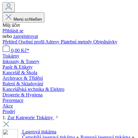
Menü schließen
Můj účet
Přihlásit se
nebo
zaregistrovat
Přehled
Osobní profil
Adresy
Platební metody
Objednávky
0,00 Kč*
Tiskárny
Inkousty & Tonery
Papír & Etikety
Kancelář & Škola
Archivace & Třídění
Balení & Skladování
Kancelářská technika & Elektro
Drogerie & Hygiena
Prezentace
Akce
Prodej
1.
Zur Kategorie Tiskárny
Laserová tiskárna
Černobílá laserová tiskárna
●
Barevná laserová tiskárna
●