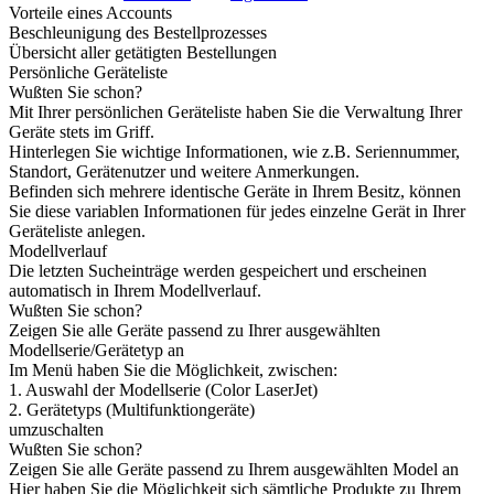
Vorteile eines Accounts
Beschleunigung des Bestellprozesses
Übersicht aller getätigten Bestellungen
Persönliche Geräteliste
Wußten Sie schon?
Mit Ihrer persönlichen Geräteliste haben Sie die Verwaltung Ihrer
Geräte stets im Griff.
Hinterlegen Sie wichtige Informationen, wie z.B. Seriennummer,
Standort, Gerätenutzer und weitere Anmerkungen.
Befinden sich mehrere identische Geräte in Ihrem Besitz, können
Sie diese variablen Informationen für jedes einzelne Gerät in Ihrer
Geräteliste anlegen.
Modellverlauf
Die letzten Sucheinträge werden gespeichert und erscheinen
automatisch in Ihrem Modellverlauf.
Wußten Sie schon?
Zeigen Sie alle Geräte passend zu Ihrer ausgewählten
Modellserie/Gerätetyp an
Im Menü haben Sie die Möglichkeit, zwischen:
1. Auswahl der Modellserie (Color LaserJet)
2. Gerätetyps (Multifunktiongeräte)
umzuschalten
Wußten Sie schon?
Zeigen Sie alle Geräte passend zu Ihrem ausgewählten Model an
Hier haben Sie die Möglichkeit sich sämtliche Produkte zu Ihrem