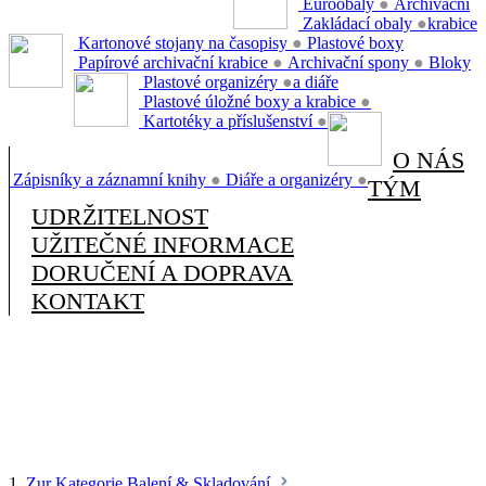
Euroobaly
●
Archivační
Zakládací obaly
●
krabice
Kartonové stojany na časopisy
●
Plastové boxy
Papírové archivační krabice
●
Archivační spony
●
Bloky
Plastové organizéry
●
a diáře
Plastové úložné boxy a krabice
●
Kartotéky a příslušenství
●
O NÁS
Zápisníky a záznamní knihy
●
Diáře a organizéry
●
TÝM
UDRŽITELNOST
UŽITEČNÉ INFORMACE
DORUČENÍ A DOPRAVA
KONTAKT
1.
Zur Kategorie Balení & Skladování