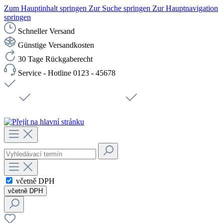
Zum Hauptinhalt springen
Zur Suche springen
Zur Hauptnavigation
springen
Schneller Versand
Günstige Versandkosten
30 Tage Rückgaberecht
Service - Hotline 0123 - 45678
Doprava zdarma od 1199 Kč bez DPH
Zabezpečené připojení SSL
Rychlé doručení
Podpora
Udržitelnost
Pracovní místa
včetně DPH
včetně DPH