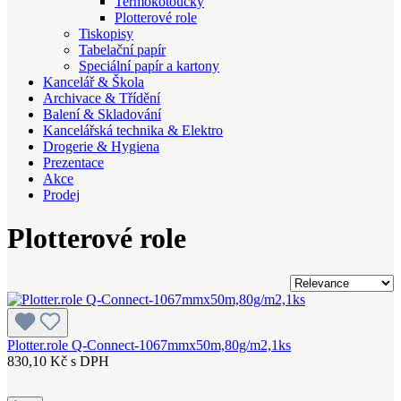
Termokotoučky
Plotterové role
Tiskopisy
Tabelační papír
Speciální papír a kartony
Kancelář & Škola
Archivace & Třídění
Balení & Skladování
Kancelářská technika & Elektro
Drogerie & Hygiena
Prezentace
Akce
Prodej
Plotterové role
Plotter.role Q-Connect-1067mmx50m,80g/m2,1ks
830,10 Kč s DPH