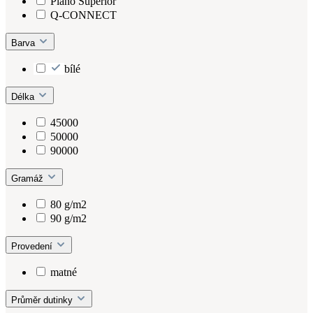
Plano Superior
Q-CONNECT
Barva
bílé
Délka
45000
50000
90000
Gramáž
80 g/m2
90 g/m2
Provedení
matné
Průměr dutinky