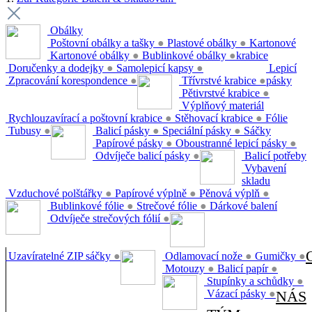
Obálky
Poštovní obálky a tašky
●
Plastové obálky
●
Kartonové
Kartonové obálky
●
Bublinkové obálky
●
krabice
Doručenky a dodejky
●
Samolepicí kapsy
●
Lepicí
Zpracování korespondence
●
Třívrstvé krabice
●
pásky
Pětivrstvé krabice
●
Výplňový materiál
Rychlouzavírací a poštovní krabice
●
Stěhovací krabice
●
Fólie
Tubusy
●
Balicí pásky
●
Speciální pásky
●
Sáčky
Papírové pásky
●
Oboustranné lepicí pásky
●
Odvíječe balicí pásky
●
Balicí potřeby
Vybavení
skladu
Vzduchové polštářky
●
Papírové výplně
●
Pěnová výplň
●
Bublinkové fólie
●
Strečové fólie
●
Dárkové balení
Odvíječe strečových fólií
●
Uzavíratelné ZIP sáčky
●
Odlamovací nože
●
Gumičky
●
Motouzy
●
Balicí papír
●
Stupínky a schůdky
●
Vázací pásky
●
NÁS