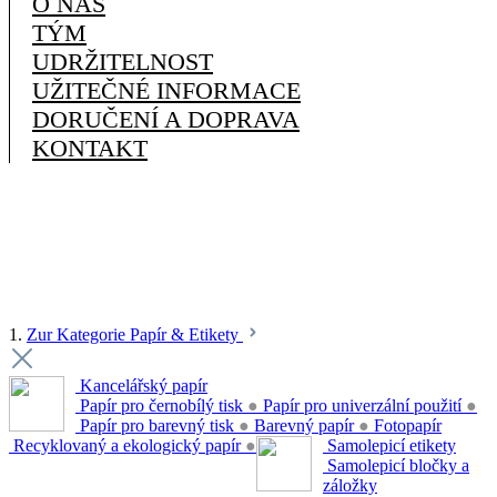
O NÁS
TÝM
UDRŽITELNOST
UŽITEČNÉ INFORMACE
DORUČENÍ A DOPRAVA
KONTAKT
1.
Zur Kategorie Papír & Etikety
Kancelářský papír
Papír pro černobílý tisk
●
Papír pro univerzální použití
●
Papír pro barevný tisk
●
Barevný papír
●
Fotopapír
Recyklovaný a ekologický papír
●
Samolepicí etikety
Samolepicí bločky a
záložky