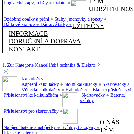
TÝM
Logistické kapsy a lišty
●
Ostatní
●
UDRŽITELNOS
Ozdobné obálky a přání
●
Stuhy, jmenovky a rozety
●
Dárkové krabice
●
Dárkové tašky
●
UŽITEČNÉ
INFORMACE
DORUČENÍ A DOPRAVA
KONTAKT
1.
Zur Kategorie Kancelářská technika & Elektro
Kalkulačky
Kapesní kalkulačky
●
Stolní kalkulačky
●
Skartovačky a
Vědecké kalkulačky
●
Kalkulačky s tiskem
●
příslušenství
Příslušenství ke kalkulačkám
●
Skartovačky
●
Baterie,
svítilny
Příslušenství pro skartovačky
●
O NÁS
Nabíjecí baterie a nabíječky
●
Svítilny, halogeny
●
TÝM
Klasické baterie
●