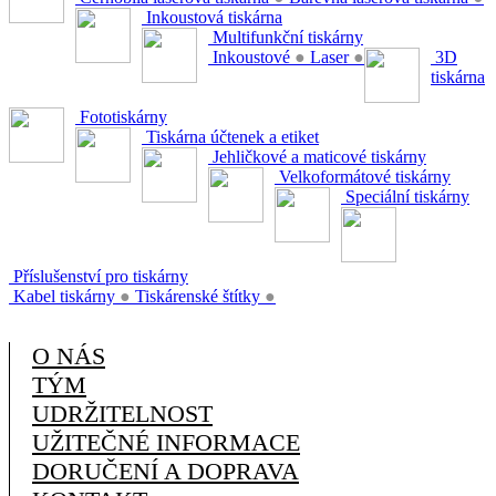
Inkoustová tiskárna
Multifunkční tiskárny
Inkoustové
●
Laser
●
3D
tiskárna
Fototiskárny
Tiskárna účtenek a etiket
Jehličkové a maticové tiskárny
Velkoformátové tiskárny
Speciální tiskárny
Příslušenství pro tiskárny
Kabel tiskárny
●
Tiskárenské štítky
●
O NÁS
TÝM
UDRŽITELNOST
UŽITEČNÉ INFORMACE
DORUČENÍ A DOPRAVA