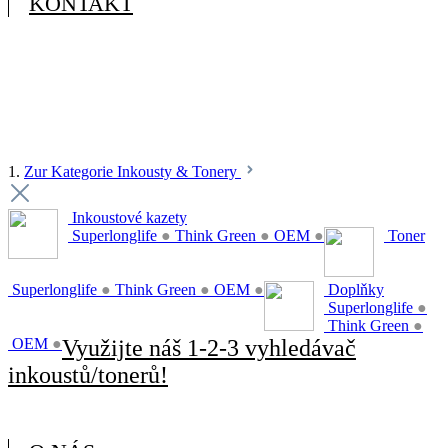
KONTAKT
1.
Zur Kategorie Inkousty & Tonery
Inkoustové kazety
Superlonglife
●
Think Green
●
OEM
●
Toner
Superlonglife
●
Think Green
●
OEM
●
Doplňky
Superlonglife
●
Think Green
●
OEM
●
Využijte náš 1-2-3 vyhledávač
inkoustů/tonerů!