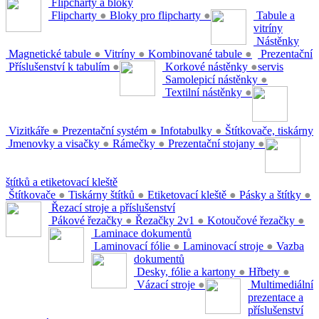
Flipcharty a bloky
Flipcharty
●
Bloky pro flipcharty
●
Tabule a
vitríny
Nástěnky
Magnetické tabule
●
Vitríny
●
Kombinované tabule
●
Prezentační
Příslušenství k tabulím
●
Korkové nástěnky
●
servis
Samolepicí nástěnky
●
Textilní nástěnky
●
Vizitkáře
●
Prezentační systém
●
Infotabulky
●
Štítkovače, tiskárny
Jmenovky a visačky
●
Rámečky
●
Prezentační stojany
●
štítků a etiketovací kleště
Štítkovače
●
Tiskárny štítků
●
Etiketovací kleště
●
Pásky a štítky
●
Řezací stroje a příslušenství
Pákové řezačky
●
Řezačky 2v1
●
Kotoučové řezačky
●
Laminace dokumentů
Laminovací fólie
●
Laminovací stroje
●
Vazba
dokumentů
Desky, fólie a kartony
●
Hřbety
●
Vázací stroje
●
Multimediální
prezentace a
příslušenství