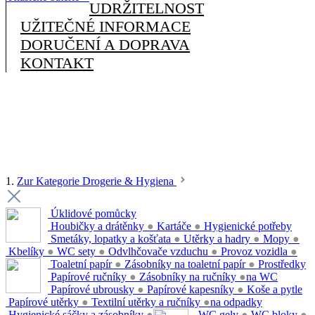
UDRŽITELNOST
UŽITEČNÉ INFORMACE
DORUČENÍ A DOPRAVA
KONTAKT
1.
Zur Kategorie Drogerie & Hygiena
Úklidové pomůcky
Houbičky a drátěnky
●
Kartáče
●
Hygienické potřeby
Smetáky, lopatky a košťata
●
Utěrky a hadry
●
Mopy
●
Kbelíky
●
WC sety
●
Odvlhčovače vzduchu
●
Provoz vozidla
●
Toaletní papír
●
Zásobníky na toaletní papír
●
Prostředky
Papírové ručníky
●
Zásobníky na ručníky
●
na WC
Papírové ubrousky
●
Papírové kapesníky
●
Koše a pytle
Papírové utěrky
●
Textilní utěrky a ručníky
●
na odpadky
Hygienické sáčky a zásobníky
●
WC gely
●
WC bloky
●