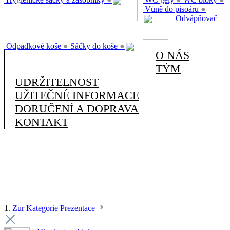
Vůně do pisoáru
●
Odvápňovač
Odpadkové koše
●
Sáčky do koše
●
O NÁS
TÝM
UDRŽITELNOST
UŽITEČNÉ INFORMACE
DORUČENÍ A DOPRAVA
KONTAKT
1.
Zur Kategorie Prezentace