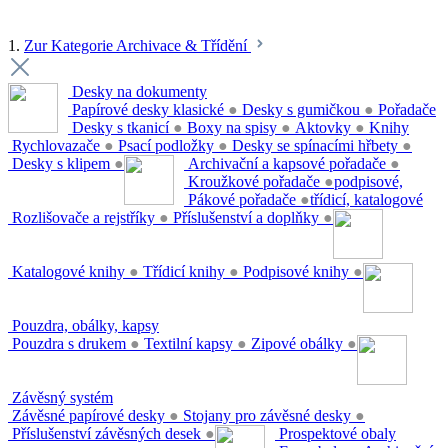
1.
Zur Kategorie Archivace & Třídění
Desky na dokumenty
Papírové desky klasické
●
Desky s gumičkou
●
Pořadače
Desky s tkanicí
●
Boxy na spisy
●
Aktovky
●
Knihy
Rychlovazače
●
Psací podložky
●
Desky se spínacími hřbety
●
Desky s klipem
●
Archivační a kapsové pořadače
●
Kroužkové pořadače
●
podpisové,
Pákové pořadače
●
třídicí, katalogové
Rozlišovače a rejstříky
●
Příslušenství a doplňky
●
Katalogové knihy
●
Třídicí knihy
●
Podpisové knihy
●
Pouzdra, obálky, kapsy
Pouzdra s drukem
●
Textilní kapsy
●
Zipové obálky
●
Závěsný systém
Závěsné papírové desky
●
Stojany pro závěsné desky
●
Příslušenství závěsných desek
●
Prospektové obaly