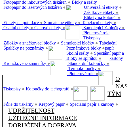
Fotopapír do inkoustových tiskáren
●
Bloky a sešity
Fotopapír do laserových tiskáren
●
Univerzální etikety
●
Zásilkové etikety
●
Etikety na kotouči
●
Etikety na pořadače
●
Snímatelné etikety
●
Tabelační etikety
●
Ostatní etikety
●
Cenové etikety
●
Samolepicí Z-bločky
●
Plotterové role
Tiskopisy
Záložky a značkovací bločky
●
Samolepicí bločky
●
Tabelační
Špalíčky na poznámky
●
Poznámkové bloky
●
papír
Školní sešity
●
Speciální papír a
Bloky se spirálou
●
kartony
Kroužkové záznamníky
●
Standardní kotoučky
●
Termokotoučky
●
Plotterové role
●
O
NÁ
Tiskopisy
●
Kotoučky do tachografů
●
TÝM
Fólie do tiskárny
●
Krepový papír
●
Speciální papír a kartony
●
UDRŽITELNOST
UŽITEČNÉ INFORMACE
DORUČENÍ A DOPRAVA