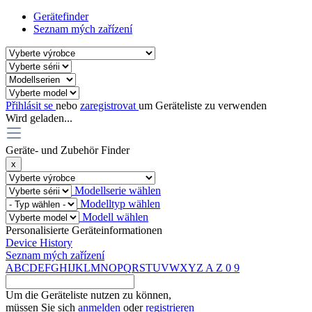
Gerätefinder
Seznam mých zařízení
Přihlásit se
nebo
zaregistrovat
um Geräteliste zu verwenden
Wird geladen...
Geräte- und Zubehör Finder
x
Modellserie wählen
Modelltyp wählen
Modell wählen
Personalisierte Geräteinformationen
Device History
Seznam mých zařízení
A
B
C
D
E
F
G
H
I
J
K
L
M
N
O
P
Q
R
S
T
U
V
W
X
Y
Z
A
Z
0
9
Um die Geräteliste nutzen zu können,
müssen Sie sich
anmelden
oder
registrieren