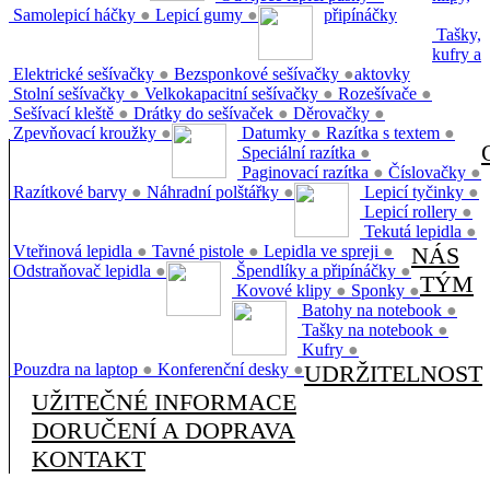
Samolepicí háčky
●
Lepicí gumy
●
připínáčky
Tašky,
kufry a
Elektrické sešívačky
●
Bezsponkové sešívačky
●
aktovky
Stolní sešívačky
●
Velkokapacitní sešívačky
●
Rozešívače
●
Sešívací kleště
●
Drátky do sešívaček
●
Děrovačky
●
Zpevňovací kroužky
●
Datumky
●
Razítka s textem
●
Speciální razítka
●
Paginovací razítka
●
Číslovačky
●
Razítkové barvy
●
Náhradní polštářky
●
Lepicí tyčinky
●
Lepicí rollery
●
Tekutá lepidla
●
Vteřinová lepidla
●
Tavné pistole
●
Lepidla ve spreji
●
NÁS
Odstraňovač lepidla
●
Špendlíky a připínáčky
●
TÝM
Kovové klipy
●
Sponky
●
Batohy na notebook
●
Tašky na notebook
●
Kufry
●
Pouzdra na laptop
●
Konferenční desky
●
UDRŽITELNOST
UŽITEČNÉ INFORMACE
DORUČENÍ A DOPRAVA
KONTAKT