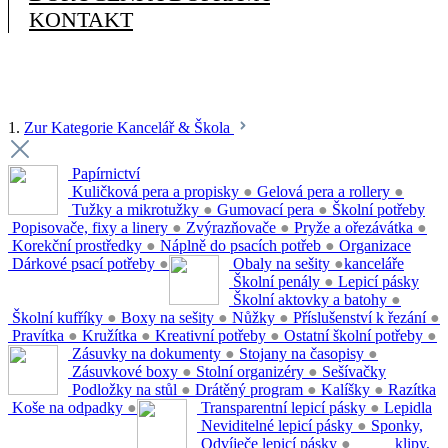
KONTAKT
1.
Zur Kategorie Kancelář & Škola
Papírnictví
Kuličková pera a propisky
●
Gelová pera a rollery
●
Tužky a mikrotužky
●
Gumovací pera
●
Školní potřeby
Popisovače, fixy a linery
●
Zvýrazňovače
●
Pryže a ořezávátka
●
Korekční prostředky
●
Náplně do psacích potřeb
●
Organizace
Dárkové psací potřeby
●
Obaly na sešity
●
kanceláře
Školní penály
●
Lepicí pásky
Školní aktovky a batohy
●
Školní kufříky
●
Boxy na sešity
●
Nůžky
●
Příslušenství k řezání
●
Pravítka
●
Kružítka
●
Kreativní potřeby
●
Ostatní školní potřeby
●
Zásuvky na dokumenty
●
Stojany na časopisy
●
Zásuvkové boxy
●
Stolní organizéry
●
Sešívačky
Podložky na stůl
●
Drátěný program
●
Kalíšky
●
Razítka
Koše na odpadky
●
Transparentní lepicí pásky
●
Lepidla
Neviditelné lepicí pásky
●
Sponky,
Odvíječe lepicí pásky
●
klipy,