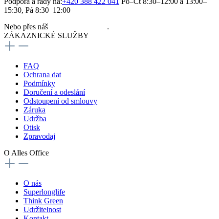
Podpora a rady na:
+420 388 422 041
Po–Čt 8:30–12:00 a 13:00–
15:30, Pá 8:30–12:00
Nebo přes náš
kontaktní formulář
.
ZÁKAZNICKÉ SLUŽBY
FAQ
Ochrana dat
Podmínky
Doručení a odeslání
Odstoupení od smlouvy
Záruka
Udržba
Otisk
Zpravodaj
O Alles Office
O nás
Superlonglife
Think Green
Udržitelnost
Kontakt