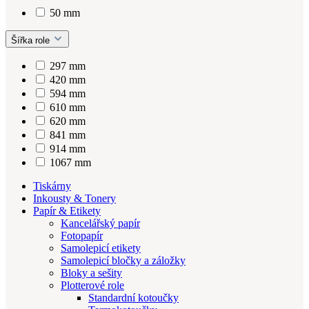
50 mm
Šířka role
297 mm
420 mm
594 mm
610 mm
620 mm
841 mm
914 mm
1067 mm
Tiskárny
Inkousty & Tonery
Papír & Etikety
Kancelářský papír
Fotopapír
Samolepicí etikety
Samolepicí bločky a záložky
Bloky a sešity
Plotterové role
Standardní kotoučky