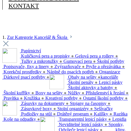
KONTAKT
1.
Zur Kategorie Kancelář & Škola
Papírnictví
Kuličková pera a propisky
●
Gelová pera a rollery
●
Tužky a mikrotužky
●
Gumovací pera
●
Školní potřeby
Popisovače, fixy a linery
●
Zvýrazňovače
●
Pryže a ořezávátka
●
Korekční prostředky
●
Náplně do psacích potřeb
●
Organizace
Dárkové psací potřeby
●
Obaly na sešity
●
kanceláře
Školní penály
●
Lepicí pásky
Školní aktovky a batohy
●
Školní kufříky
●
Boxy na sešity
●
Nůžky
●
Příslušenství k řezání
●
Pravítka
●
Kružítka
●
Kreativní potřeby
●
Ostatní školní potřeby
●
Zásuvky na dokumenty
●
Stojany na časopisy
●
Zásuvkové boxy
●
Stolní organizéry
●
Sešívačky
Podložky na stůl
●
Drátěný program
●
Kalíšky
●
Razítka
Koše na odpadky
●
Transparentní lepicí pásky
●
Lepidla
Neviditelné lepicí pásky
●
Sponky,
Odvíječe lepicí pásky
●
klipy,