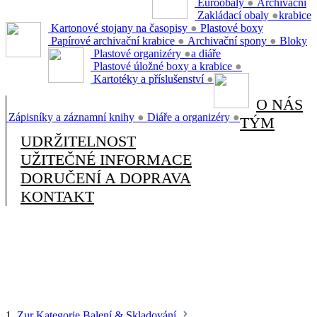
Euroobaly
●
Archivační
Zakládací obaly
●
krabice
Kartonové stojany na časopisy
●
Plastové boxy
Papírové archivační krabice
●
Archivační spony
●
Bloky
Plastové organizéry
●
a diáře
Plastové úložné boxy a krabice
●
Kartotéky a příslušenství
●
O NÁS
Zápisníky a záznamní knihy
●
Diáře a organizéry
●
TÝM
UDRŽITELNOST
UŽITEČNÉ INFORMACE
DORUČENÍ A DOPRAVA
KONTAKT
1.
Zur Kategorie Balení & Skladování