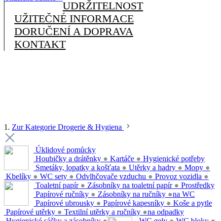
UDRŽITELNOST
UŽITEČNÉ INFORMACE
DORUČENÍ A DOPRAVA
KONTAKT
1.
Zur Kategorie Drogerie & Hygiena
Úklidové pomůcky
Houbičky a drátěnky
●
Kartáče
●
Hygienické potřeby
Smetáky, lopatky a košťata
●
Utěrky a hadry
●
Mopy
●
Kbelíky
●
WC sety
●
Odvlhčovače vzduchu
●
Provoz vozidla
●
Toaletní papír
●
Zásobníky na toaletní papír
●
Prostředky
Papírové ručníky
●
Zásobníky na ručníky
●
na WC
Papírové ubrousky
●
Papírové kapesníky
●
Koše a pytle
Papírové utěrky
●
Textilní utěrky a ručníky
●
na odpadky
Hygienické sáčky a zásobníky
●
WC gely
●
WC bloky
●