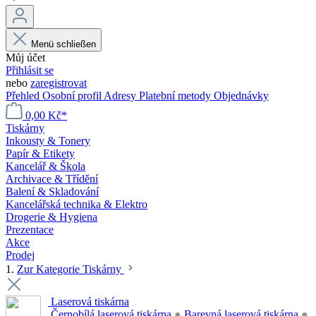
Menü schließen
Můj účet
Přihlásit se
nebo
zaregistrovat
Přehled
Osobní profil
Adresy
Platební metody
Objednávky
0,00 Kč*
Tiskárny
Inkousty & Tonery
Papír & Etikety
Kancelář & Škola
Archivace & Třídění
Balení & Skladování
Kancelářská technika & Elektro
Drogerie & Hygiena
Prezentace
Akce
Prodej
1.
Zur Kategorie Tiskárny
Laserová tiskárna
Černobílá laserová tiskárna
●
Barevná laserová tiskárna
●