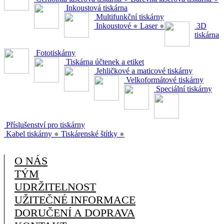
Inkoustová tiskárna
Multifunkční tiskárny
Inkoustové
●
Laser
●
3D
tiskárna
Fototiskárny
Tiskárna účtenek a etiket
Jehličkové a maticové tiskárny
Velkoformátové tiskárny
Speciální tiskárny
Příslušenství pro tiskárny
Kabel tiskárny
●
Tiskárenské štítky
●
O NÁS
TÝM
UDRŽITELNOST
UŽITEČNÉ INFORMACE
DORUČENÍ A DOPRAVA