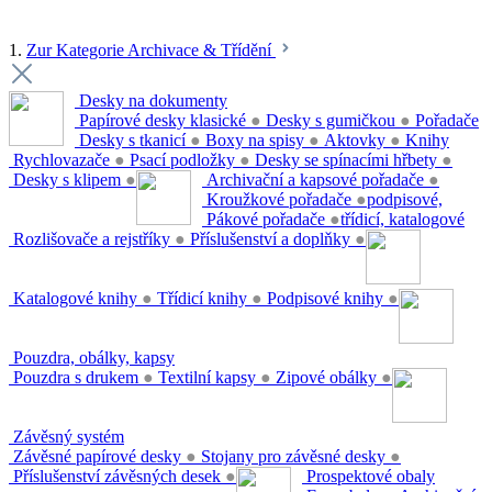
1.
Zur Kategorie Archivace & Třídění
Desky na dokumenty
Papírové desky klasické
●
Desky s gumičkou
●
Pořadače
Desky s tkanicí
●
Boxy na spisy
●
Aktovky
●
Knihy
Rychlovazače
●
Psací podložky
●
Desky se spínacími hřbety
●
Desky s klipem
●
Archivační a kapsové pořadače
●
Kroužkové pořadače
●
podpisové,
Pákové pořadače
●
třídicí, katalogové
Rozlišovače a rejstříky
●
Příslušenství a doplňky
●
Katalogové knihy
●
Třídicí knihy
●
Podpisové knihy
●
Pouzdra, obálky, kapsy
Pouzdra s drukem
●
Textilní kapsy
●
Zipové obálky
●
Závěsný systém
Závěsné papírové desky
●
Stojany pro závěsné desky
●
Příslušenství závěsných desek
●
Prospektové obaly