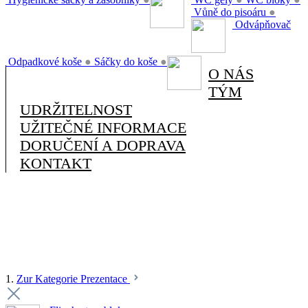
Vůně do pisoáru
●
Odvápňovač
Odpadkové koše
●
Sáčky do koše
●
O NÁS
TÝM
UDRŽITELNOST
UŽITEČNÉ INFORMACE
DORUČENÍ A DOPRAVA
KONTAKT
1.
Zur Kategorie Prezentace