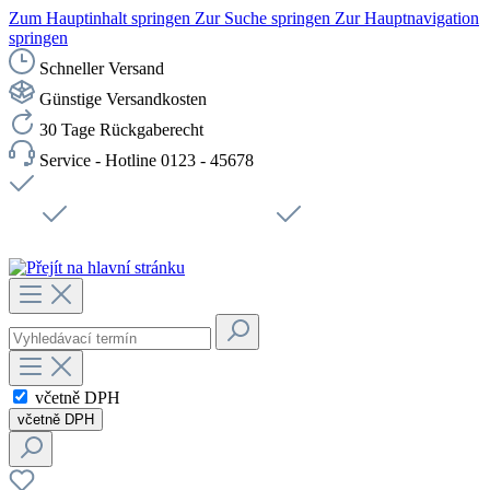
Zum Hauptinhalt springen
Zur Suche springen
Zur Hauptnavigation
springen
Schneller Versand
Günstige Versandkosten
30 Tage Rückgaberecht
Service - Hotline 0123 - 45678
Doprava zdarma od 1199 Kč bez DPH
Zabezpečené připojení SSL
Rychlé doručení
Podpora
Udržitelnost
Pracovní místa
včetně DPH
včetně DPH