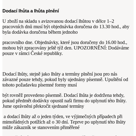
Dodací lhůta a lhůta plnění
U zboží na skladu s avizovanou dodací lhůtou v délce 1–2
pracovních dnů musí být objednávka doručena do 13.30 hod., aby
byla dodávka doručena během jednoho
pracovního dne. Objednávky, které jsou doručeny do 16.00 hod.,
mohou být zpracovány ještě týž den. UPOZORNĚNÍ: Dodáváme
pouze v rámci České republiky.
Dodací lhůty, stejně jako lhůty a termíny plnění jsou pro nás
závazné pouze tehdy, pokud byly ujednány písemně. Upuštění od
tohoto požadavku písemné formy musí
být rovněž provedeno písemně. Dodací lhůta je dodržena tehdy,
pokud předmět dodávky opustil naši firmu do uplynutí této lhůty.
Jsme oprávněni překročit sjednané termíny
a dodací lhůty až o jeden týden, ve výjimečných případech při
mimořádných potížích až o 30 dní. Teprve po uplynutí této lhůty
může zákazník se stanovením přiměřené