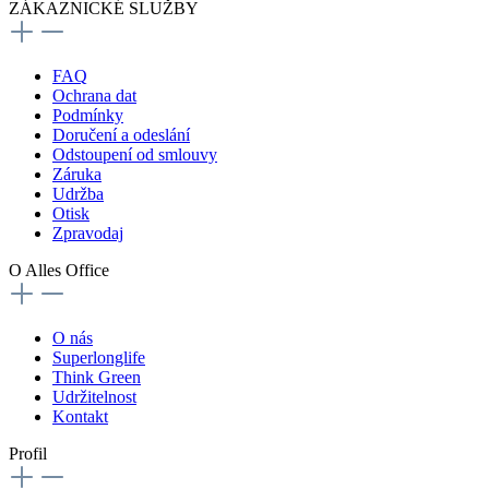
ZÁKAZNICKÉ SLUŽBY
FAQ
Ochrana dat
Podmínky
Doručení a odeslání
Odstoupení od smlouvy
Záruka
Udržba
Otisk
Zpravodaj
O Alles Office
O nás
Superlonglife
Think Green
Udržitelnost
Kontakt
Profil