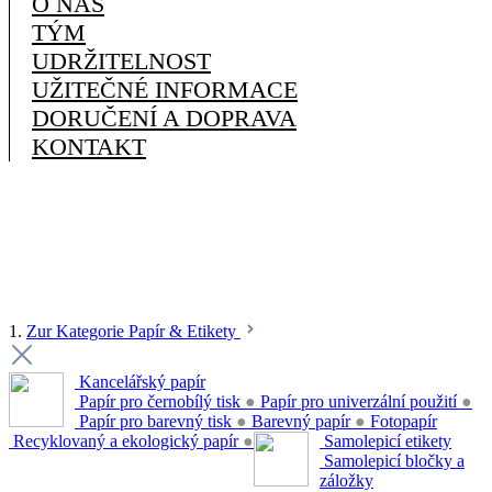
O NÁS
TÝM
UDRŽITELNOST
UŽITEČNÉ INFORMACE
DORUČENÍ A DOPRAVA
KONTAKT
1.
Zur Kategorie Papír & Etikety
Kancelářský papír
Papír pro černobílý tisk
●
Papír pro univerzální použití
●
Papír pro barevný tisk
●
Barevný papír
●
Fotopapír
Recyklovaný a ekologický papír
●
Samolepicí etikety
Samolepicí bločky a
záložky