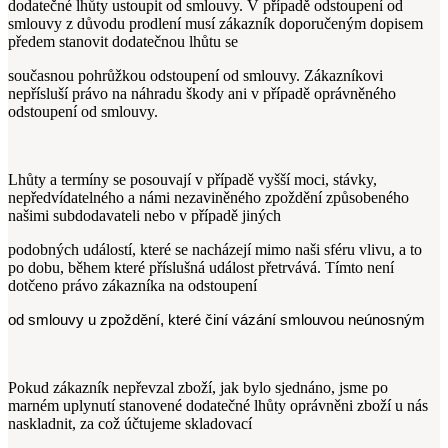
dodatečné lhůty ustoupit od smlouvy. V případě odstoupení od
smlouvy z důvodu prodlení musí zákazník doporučeným dopisem
předem stanovit dodatečnou lhůtu se
současnou pohrůžkou odstoupení od smlouvy. Zákazníkovi
nepřísluší právo na náhradu škody ani v případě oprávněného
odstoupení od smlouvy.
Lhůty a termíny se posouvají v případě vyšší moci, stávky,
nepředvídatelného a námi nezaviněného zpoždění způsobeného
našimi subdodavateli nebo v případě jiných
podobných událostí, které se nacházejí mimo naši sféru vlivu, a to
po dobu, během které příslušná událost přetrvává. Tímto není
dotčeno právo zákazníka na odstoupení
od smlouvy u zpoždění, které činí vázání smlouvou neúnosným
Pokud zákazník nepřevzal zboží, jak bylo sjednáno, jsme po
marném uplynutí stanovené dodatečné lhůty oprávněni zboží u nás
naskladnit, za což účtujeme skladovací