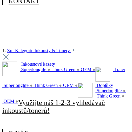
KONTAKT
1.
Zur Kategorie Inkousty & Tonery
Inkoustové kazety
Superlonglife
●
Think Green
●
OEM
●
Toner
Superlonglife
●
Think Green
●
OEM
●
Doplňky
Superlonglife
●
Think Green
●
OEM
●
Využijte náš 1-2-3 vyhledávač
inkoustů/tonerů!