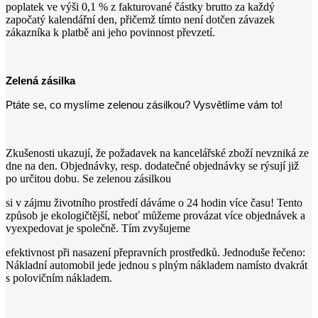
poplatek ve výši 0,1 % z fakturované částky brutto za každý
započatý kalendářní den, přičemž tímto není dotčen závazek
zákazníka k platbě ani jeho povinnost převzetí.
Zelená zásilka
Ptáte se, co myslíme zelenou zásilkou? Vysvětlíme vám to!
Zkušenosti ukazují, že požadavek na kancelářské zboží nevzniká ze
dne na den. Objednávky, resp. dodatečné objednávky se rýsují již
po určitou dobu. Se zelenou zásilkou
si v zájmu životního prostředí dáváme o 24 hodin více času! Tento
způsob je ekologičtější, neboť můžeme provázat více objednávek a
vyexpedovat je společně. Tím zvyšujeme
efektivnost při nasazení přepravních prostředků. Jednoduše řečeno:
Nákladní automobil jede jednou s plným nákladem namísto dvakrát
s polovičním nákladem.