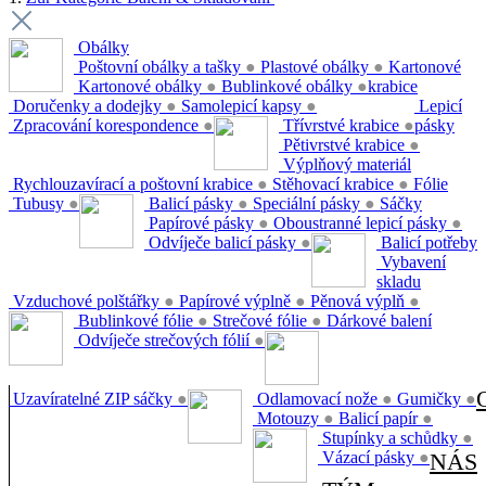
Obálky
Poštovní obálky a tašky
●
Plastové obálky
●
Kartonové
Kartonové obálky
●
Bublinkové obálky
●
krabice
Doručenky a dodejky
●
Samolepicí kapsy
●
Lepicí
Zpracování korespondence
●
Třívrstvé krabice
●
pásky
Pětivrstvé krabice
●
Výplňový materiál
Rychlouzavírací a poštovní krabice
●
Stěhovací krabice
●
Fólie
Tubusy
●
Balicí pásky
●
Speciální pásky
●
Sáčky
Papírové pásky
●
Oboustranné lepicí pásky
●
Odvíječe balicí pásky
●
Balicí potřeby
Vybavení
skladu
Vzduchové polštářky
●
Papírové výplně
●
Pěnová výplň
●
Bublinkové fólie
●
Strečové fólie
●
Dárkové balení
Odvíječe strečových fólií
●
Uzavíratelné ZIP sáčky
●
Odlamovací nože
●
Gumičky
●
Motouzy
●
Balicí papír
●
Stupínky a schůdky
●
Vázací pásky
●
NÁS