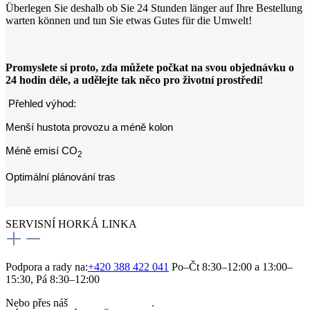
Überlegen Sie deshalb ob Sie 24 Stunden länger auf Ihre Bestellung
warten können und tun Sie etwas Gutes für die Umwelt!
Promyslete si proto, zda můžete počkat na svou objednávku o
24 hodin déle, a udělejte tak něco pro životní prostředí!
Přehled výhod:
Menší hustota provozu a méně kolon
Méně emisí CO
2
Optimální plánování tras
SERVISNÍ HORKÁ LINKA
Podpora a rady na:
+420 388 422 041
Po–Čt 8:30–12:00 a 13:00–
15:30, Pá 8:30–12:00
Nebo přes náš
kontaktní formulář
.