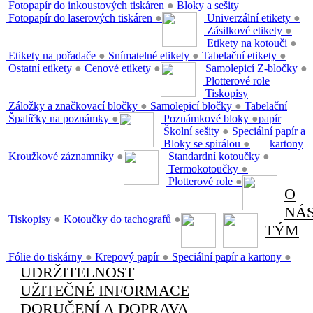
Fotopapír do inkoustových tiskáren
●
Bloky a sešity
Fotopapír do laserových tiskáren
●
Univerzální etikety
●
Zásilkové etikety
●
Etikety na kotouči
●
Etikety na pořadače
●
Snímatelné etikety
●
Tabelační etikety
●
Ostatní etikety
●
Cenové etikety
●
Samolepicí Z-bločky
●
Plotterové role
Tiskopisy
Záložky a značkovací bločky
●
Samolepicí bločky
●
Tabelační
Špalíčky na poznámky
●
Poznámkové bloky
●
papír
Školní sešity
●
Speciální papír a
Bloky se spirálou
●
kartony
Kroužkové záznamníky
●
Standardní kotoučky
●
Termokotoučky
●
Plotterové role
●
O
NÁ
Tiskopisy
●
Kotoučky do tachografů
●
TÝM
Fólie do tiskárny
●
Krepový papír
●
Speciální papír a kartony
●
UDRŽITELNOST
UŽITEČNÉ INFORMACE
DORUČENÍ A DOPRAVA