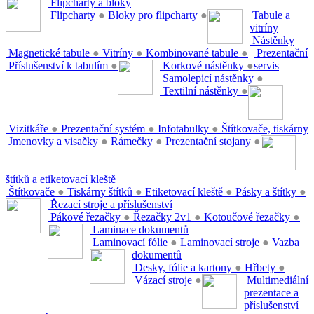
Flipcharty a bloky
Flipcharty
●
Bloky pro flipcharty
●
Tabule a
vitríny
Nástěnky
Magnetické tabule
●
Vitríny
●
Kombinované tabule
●
Prezentační
Příslušenství k tabulím
●
Korkové nástěnky
●
servis
Samolepicí nástěnky
●
Textilní nástěnky
●
Vizitkáře
●
Prezentační systém
●
Infotabulky
●
Štítkovače, tiskárny
Jmenovky a visačky
●
Rámečky
●
Prezentační stojany
●
štítků a etiketovací kleště
Štítkovače
●
Tiskárny štítků
●
Etiketovací kleště
●
Pásky a štítky
●
Řezací stroje a příslušenství
Pákové řezačky
●
Řezačky 2v1
●
Kotoučové řezačky
●
Laminace dokumentů
Laminovací fólie
●
Laminovací stroje
●
Vazba
dokumentů
Desky, fólie a kartony
●
Hřbety
●
Vázací stroje
●
Multimediální
prezentace a
příslušenství