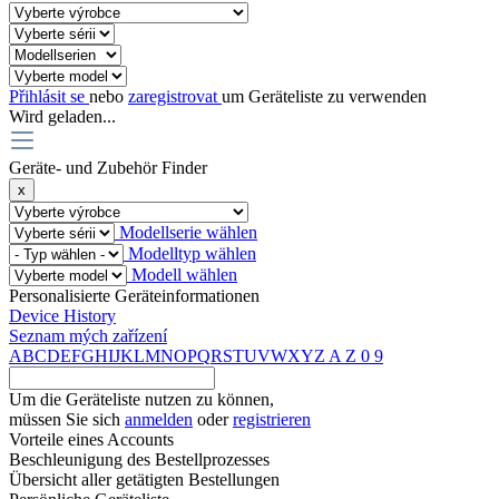
Přihlásit se
nebo
zaregistrovat
um Geräteliste zu verwenden
Wird geladen...
Geräte- und Zubehör Finder
x
Modellserie wählen
Modelltyp wählen
Modell wählen
Personalisierte Geräteinformationen
Device History
Seznam mých zařízení
A
B
C
D
E
F
G
H
I
J
K
L
M
N
O
P
Q
R
S
T
U
V
W
X
Y
Z
A
Z
0
9
Um die Geräteliste nutzen zu können,
müssen Sie sich
anmelden
oder
registrieren
Vorteile eines Accounts
Beschleunigung des Bestellprozesses
Übersicht aller getätigten Bestellungen