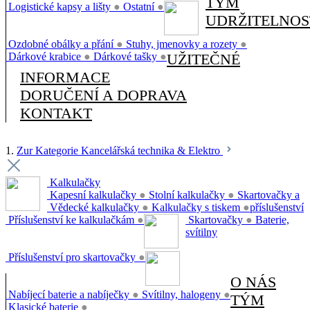
TÝM
Logistické kapsy a lišty
●
Ostatní
●
UDRŽITELNOS
Ozdobné obálky a přání
●
Stuhy, jmenovky a rozety
●
Dárkové krabice
●
Dárkové tašky
●
UŽITEČNÉ
INFORMACE
DORUČENÍ A DOPRAVA
KONTAKT
1.
Zur Kategorie Kancelářská technika & Elektro
Kalkulačky
Kapesní kalkulačky
●
Stolní kalkulačky
●
Skartovačky a
Vědecké kalkulačky
●
Kalkulačky s tiskem
●
příslušenství
Příslušenství ke kalkulačkám
●
Skartovačky
●
Baterie,
svítilny
Příslušenství pro skartovačky
●
O NÁS
Nabíjecí baterie a nabíječky
●
Svítilny, halogeny
●
TÝM
Klasické baterie
●