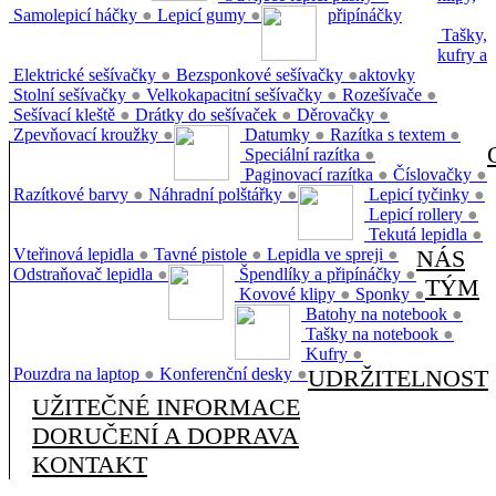
Samolepicí háčky
●
Lepicí gumy
●
připínáčky
Tašky,
kufry a
Elektrické sešívačky
●
Bezsponkové sešívačky
●
aktovky
Stolní sešívačky
●
Velkokapacitní sešívačky
●
Rozešívače
●
Sešívací kleště
●
Drátky do sešívaček
●
Děrovačky
●
Zpevňovací kroužky
●
Datumky
●
Razítka s textem
●
Speciální razítka
●
Paginovací razítka
●
Číslovačky
●
Razítkové barvy
●
Náhradní polštářky
●
Lepicí tyčinky
●
Lepicí rollery
●
Tekutá lepidla
●
Vteřinová lepidla
●
Tavné pistole
●
Lepidla ve spreji
●
NÁS
Odstraňovač lepidla
●
Špendlíky a připínáčky
●
TÝM
Kovové klipy
●
Sponky
●
Batohy na notebook
●
Tašky na notebook
●
Kufry
●
Pouzdra na laptop
●
Konferenční desky
●
UDRŽITELNOST
UŽITEČNÉ INFORMACE
DORUČENÍ A DOPRAVA
KONTAKT