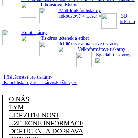
Inkoustová tiskárna
Multifunkční tiskárny
Inkoustové
●
Laser
●
3D
tiskárna
Fototiskárny
Tiskárna účtenek a etiket
Jehličkové a maticové tiskárny
Velkoformátové tiskárny
Speciální tiskárny
Příslušenství pro tiskárny
Kabel tiskárny
●
Tiskárenské štítky
●
O NÁS
TÝM
UDRŽITELNOST
UŽITEČNÉ INFORMACE
DORUČENÍ A DOPRAVA