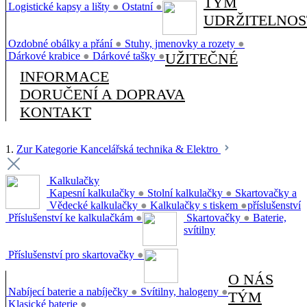
TÝM
Logistické kapsy a lišty
●
Ostatní
●
UDRŽITELNOS
Ozdobné obálky a přání
●
Stuhy, jmenovky a rozety
●
Dárkové krabice
●
Dárkové tašky
●
UŽITEČNÉ
INFORMACE
DORUČENÍ A DOPRAVA
KONTAKT
1.
Zur Kategorie Kancelářská technika & Elektro
Kalkulačky
Kapesní kalkulačky
●
Stolní kalkulačky
●
Skartovačky a
Vědecké kalkulačky
●
Kalkulačky s tiskem
●
příslušenství
Příslušenství ke kalkulačkám
●
Skartovačky
●
Baterie,
svítilny
Příslušenství pro skartovačky
●
O NÁS
Nabíjecí baterie a nabíječky
●
Svítilny, halogeny
●
TÝM
Klasické baterie
●