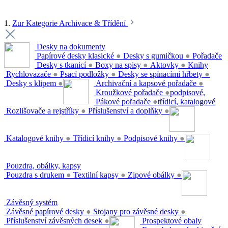
1.
Zur Kategorie Archivace & Třídění
Desky na dokumenty
Papírové desky klasické
●
Desky s gumičkou
●
Pořadače
Desky s tkanicí
●
Boxy na spisy
●
Aktovky
●
Knihy
Rychlovazače
●
Psací podložky
●
Desky se spínacími hřbety
●
Desky s klipem
●
Archivační a kapsové pořadače
●
Kroužkové pořadače
●
podpisové,
Pákové pořadače
●
třídicí, katalogové
Rozlišovače a rejstříky
●
Příslušenství a doplňky
●
Katalogové knihy
●
Třídicí knihy
●
Podpisové knihy
●
Pouzdra, obálky, kapsy
Pouzdra s drukem
●
Textilní kapsy
●
Zipové obálky
●
Závěsný systém
Závěsné papírové desky
●
Stojany pro závěsné desky
●
Příslušenství závěsných desek
●
Prospektové obaly