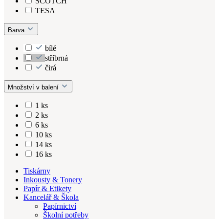
SCOTCH
TESA
Barva
bílé
stříbrná
čirá
Množství v balení
1 ks
2 ks
6 ks
10 ks
14 ks
16 ks
Tiskárny
Inkousty & Tonery
Papír & Etikety
Kancelář & Škola
Papírnictví
Školní potřeby