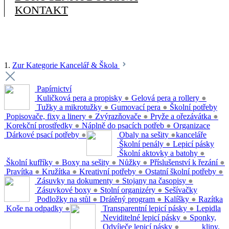
KONTAKT
1.
Zur Kategorie Kancelář & Škola
Papírnictví
Kuličková pera a propisky
●
Gelová pera a rollery
●
Tužky a mikrotužky
●
Gumovací pera
●
Školní potřeby
Popisovače, fixy a linery
●
Zvýrazňovače
●
Pryže a ořezávátka
●
Korekční prostředky
●
Náplně do psacích potřeb
●
Organizace
Dárkové psací potřeby
●
Obaly na sešity
●
kanceláře
Školní penály
●
Lepicí pásky
Školní aktovky a batohy
●
Školní kufříky
●
Boxy na sešity
●
Nůžky
●
Příslušenství k řezání
●
Pravítka
●
Kružítka
●
Kreativní potřeby
●
Ostatní školní potřeby
●
Zásuvky na dokumenty
●
Stojany na časopisy
●
Zásuvkové boxy
●
Stolní organizéry
●
Sešívačky
Podložky na stůl
●
Drátěný program
●
Kalíšky
●
Razítka
Koše na odpadky
●
Transparentní lepicí pásky
●
Lepidla
Neviditelné lepicí pásky
●
Sponky,
Odvíječe lepicí pásky
●
klipy,