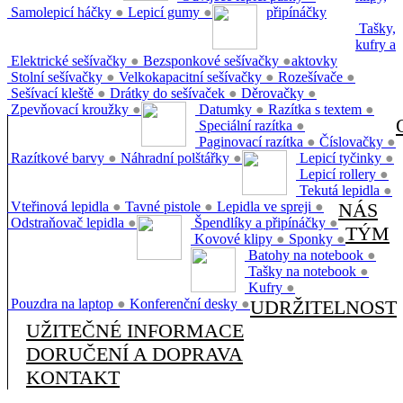
Samolepicí háčky
●
Lepicí gumy
●
připínáčky
Tašky,
kufry a
Elektrické sešívačky
●
Bezsponkové sešívačky
●
aktovky
Stolní sešívačky
●
Velkokapacitní sešívačky
●
Rozešívače
●
Sešívací kleště
●
Drátky do sešívaček
●
Děrovačky
●
Zpevňovací kroužky
●
Datumky
●
Razítka s textem
●
Speciální razítka
●
Paginovací razítka
●
Číslovačky
●
Razítkové barvy
●
Náhradní polštářky
●
Lepicí tyčinky
●
Lepicí rollery
●
Tekutá lepidla
●
Vteřinová lepidla
●
Tavné pistole
●
Lepidla ve spreji
●
NÁS
Odstraňovač lepidla
●
Špendlíky a připínáčky
●
TÝM
Kovové klipy
●
Sponky
●
Batohy na notebook
●
Tašky na notebook
●
Kufry
●
Pouzdra na laptop
●
Konferenční desky
●
UDRŽITELNOST
UŽITEČNÉ INFORMACE
DORUČENÍ A DOPRAVA
KONTAKT