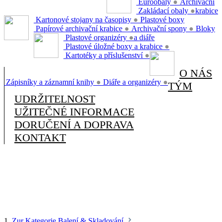
Euroobaly
●
Archivační
Zakládací obaly
●
krabice
Kartonové stojany na časopisy
●
Plastové boxy
Papírové archivační krabice
●
Archivační spony
●
Bloky
Plastové organizéry
●
a diáře
Plastové úložné boxy a krabice
●
Kartotéky a příslušenství
●
O NÁS
Zápisníky a záznamní knihy
●
Diáře a organizéry
●
TÝM
UDRŽITELNOST
UŽITEČNÉ INFORMACE
DORUČENÍ A DOPRAVA
KONTAKT
1.
Zur Kategorie Balení & Skladování