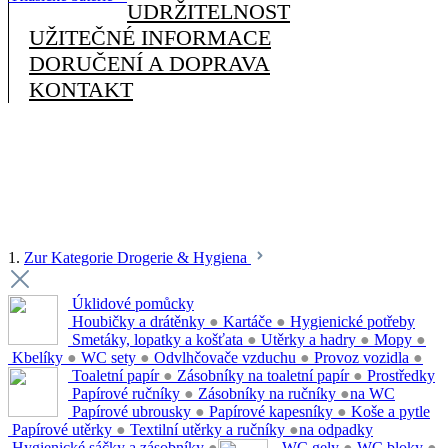
UDRŽITELNOST
UŽITEČNÉ INFORMACE
DORUČENÍ A DOPRAVA
KONTAKT
1.
Zur Kategorie Drogerie & Hygiena
Úklidové pomůcky
Houbičky a drátěnky
●
Kartáče
●
Hygienické potřeby
Smetáky, lopatky a košťata
●
Utěrky a hadry
●
Mopy
●
Kbelíky
●
WC sety
●
Odvlhčovače vzduchu
●
Provoz vozidla
●
Toaletní papír
●
Zásobníky na toaletní papír
●
Prostředky
Papírové ručníky
●
Zásobníky na ručníky
●
na WC
Papírové ubrousky
●
Papírové kapesníky
●
Koše a pytle
Papírové utěrky
●
Textilní utěrky a ručníky
●
na odpadky
Hygienické sáčky a zásobníky
●
WC gely
●
WC bloky
●