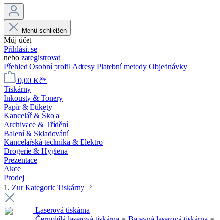
Menü schließen
Můj účet
Přihlásit se
nebo
zaregistrovat
Přehled
Osobní profil
Adresy
Platební metody
Objednávky
0,00 Kč*
Tiskárny
Inkousty & Tonery
Papír & Etikety
Kancelář & Škola
Archivace & Třídění
Balení & Skladování
Kancelářská technika & Elektro
Drogerie & Hygiena
Prezentace
Akce
Prodej
1.
Zur Kategorie Tiskárny
Laserová tiskárna
Černobílá laserová tiskárna
●
Barevná laserová tiskárna
●