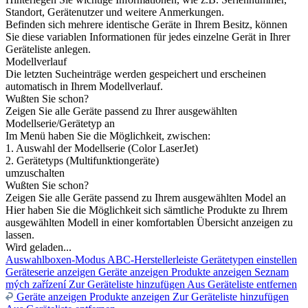
Standort, Gerätenutzer und weitere Anmerkungen.
Befinden sich mehrere identische Geräte in Ihrem Besitz, können
Sie diese variablen Informationen für jedes einzelne Gerät in Ihrer
Geräteliste anlegen.
Modellverlauf
Die letzten Sucheinträge werden gespeichert und erscheinen
automatisch in Ihrem Modellverlauf.
Wußten Sie schon?
Zeigen Sie alle Geräte passend zu Ihrer ausgewählten
Modellserie/Gerätetyp an
Im Menü haben Sie die Möglichkeit, zwischen:
1. Auswahl der Modellserie (Color LaserJet)
2. Gerätetyps (Multifunktiongeräte)
umzuschalten
Wußten Sie schon?
Zeigen Sie alle Geräte passend zu Ihrem ausgewählten Model an
Hier haben Sie die Möglichkeit sich sämtliche Produkte zu Ihrem
ausgewählten Modell in einer komfortablen Übersicht anzeigen zu
lassen.
Wird geladen...
Auswahlboxen-Modus
ABC-Herstellerleiste
Gerätetypen einstellen
Geräteserie anzeigen
Geräte anzeigen
Produkte anzeigen
Seznam
mých zařízení
Zur Geräteliste hinzufügen
Aus Geräteliste entfernen
Geräte anzeigen
Produkte anzeigen
Zur Geräteliste hinzufügen