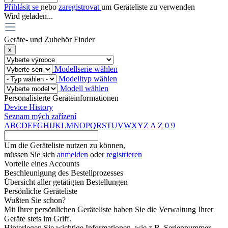
Přihlásit se
nebo
zaregistrovat
um Geräteliste zu verwenden
Wird geladen...
Geräte- und Zubehör Finder
x
Modellserie wählen
Modelltyp wählen
Modell wählen
Personalisierte Geräteinformationen
Device History
Seznam mých zařízení
A
B
C
D
E
F
G
H
I
J
K
L
M
N
O
P
Q
R
S
T
U
V
W
X
Y
Z
A
Z
0
9
Um die Geräteliste nutzen zu können,
müssen Sie sich
anmelden
oder
registrieren
Vorteile eines Accounts
Beschleunigung des Bestellprozesses
Übersicht aller getätigten Bestellungen
Persönliche Geräteliste
Wußten Sie schon?
Mit Ihrer persönlichen Geräteliste haben Sie die Verwaltung Ihrer
Geräte stets im Griff.
Hinterlegen Sie wichtige Informationen, wie z.B. Seriennummer,