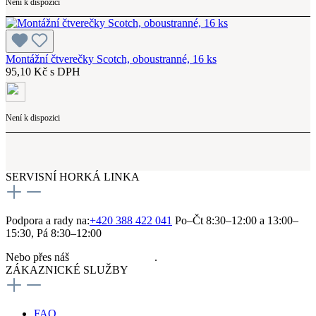
Není k dispozici
Montážní čtverečky Scotch, oboustranné, 16 ks
95,10 Kč s DPH
Není k dispozici
SERVISNÍ HORKÁ LINKA
Podpora a rady na:
+420 388 422 041
Po–Čt 8:30–12:00 a 13:00–
15:30, Pá 8:30–12:00
Nebo přes náš
kontaktní formulář
.
ZÁKAZNICKÉ SLUŽBY
FAQ