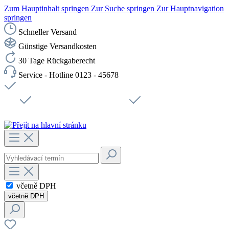
Zum Hauptinhalt springen
Zur Suche springen
Zur Hauptnavigation
springen
Schneller Versand
Günstige Versandkosten
30 Tage Rückgaberecht
Service - Hotline 0123 - 45678
Doprava zdarma od 1199 Kč bez DPH
Zabezpečené připojení SSL
Rychlé doručení
Podpora
Udržitelnost
Pracovní místa
včetně DPH
včetně DPH