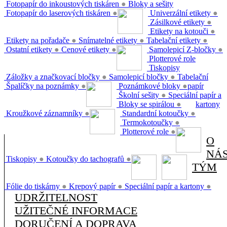
Fotopapír do inkoustových tiskáren
●
Bloky a sešity
Fotopapír do laserových tiskáren
●
Univerzální etikety
●
Zásilkové etikety
●
Etikety na kotouči
●
Etikety na pořadače
●
Snímatelné etikety
●
Tabelační etikety
●
Ostatní etikety
●
Cenové etikety
●
Samolepicí Z-bločky
●
Plotterové role
Tiskopisy
Záložky a značkovací bločky
●
Samolepicí bločky
●
Tabelační
Špalíčky na poznámky
●
Poznámkové bloky
●
papír
Školní sešity
●
Speciální papír a
Bloky se spirálou
●
kartony
Kroužkové záznamníky
●
Standardní kotoučky
●
Termokotoučky
●
Plotterové role
●
O
NÁ
Tiskopisy
●
Kotoučky do tachografů
●
TÝM
Fólie do tiskárny
●
Krepový papír
●
Speciální papír a kartony
●
UDRŽITELNOST
UŽITEČNÉ INFORMACE
DORUČENÍ A DOPRAVA