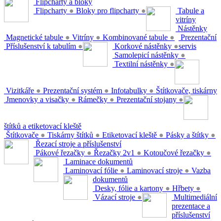
Flipcharty a bloky
Flipcharty
●
Bloky pro flipcharty
●
Tabule a
vitríny
Nástěnky
Magnetické tabule
●
Vitríny
●
Kombinované tabule
●
Prezentační
Příslušenství k tabulím
●
Korkové nástěnky
●
servis
Samolepicí nástěnky
●
Textilní nástěnky
●
Vizitkáře
●
Prezentační systém
●
Infotabulky
●
Štítkovače, tiskárny
Jmenovky a visačky
●
Rámečky
●
Prezentační stojany
●
štítků a etiketovací kleště
Štítkovače
●
Tiskárny štítků
●
Etiketovací kleště
●
Pásky a štítky
●
Řezací stroje a příslušenství
Pákové řezačky
●
Řezačky 2v1
●
Kotoučové řezačky
●
Laminace dokumentů
Laminovací fólie
●
Laminovací stroje
●
Vazba
dokumentů
Desky, fólie a kartony
●
Hřbety
●
Vázací stroje
●
Multimediální
prezentace a
příslušenství