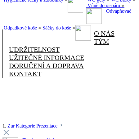
Vůně do pisoáru
●
Odvápňovač
Odpadkové koše
●
Sáčky do koše
●
O NÁS
TÝM
UDRŽITELNOST
UŽITEČNÉ INFORMACE
DORUČENÍ A DOPRAVA
KONTAKT
1.
Zur Kategorie Prezentace