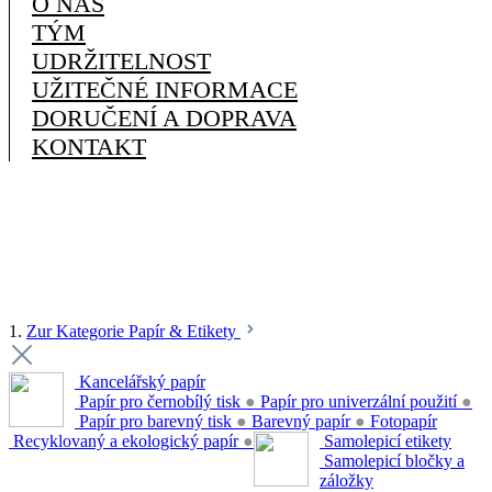
O NÁS
TÝM
UDRŽITELNOST
UŽITEČNÉ INFORMACE
DORUČENÍ A DOPRAVA
KONTAKT
1.
Zur Kategorie Papír & Etikety
Kancelářský papír
Papír pro černobílý tisk
●
Papír pro univerzální použití
●
Papír pro barevný tisk
●
Barevný papír
●
Fotopapír
Recyklovaný a ekologický papír
●
Samolepicí etikety
Samolepicí bločky a
záložky