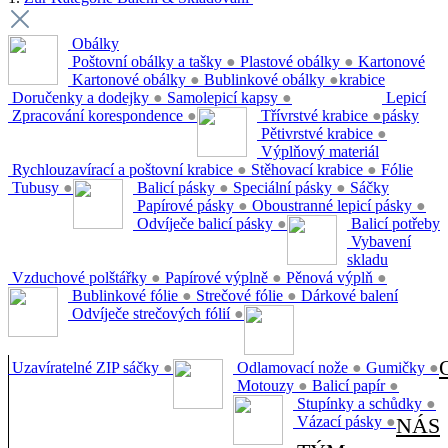
Obálky
Poštovní obálky a tašky
●
Plastové obálky
●
Kartonové
Kartonové obálky
●
Bublinkové obálky
●
krabice
Doručenky a dodejky
●
Samolepicí kapsy
●
Lepicí
Zpracování korespondence
●
Třívrstvé krabice
●
pásky
Pětivrstvé krabice
●
Výplňový materiál
Rychlouzavírací a poštovní krabice
●
Stěhovací krabice
●
Fólie
Tubusy
●
Balicí pásky
●
Speciální pásky
●
Sáčky
Papírové pásky
●
Oboustranné lepicí pásky
●
Odvíječe balicí pásky
●
Balicí potřeby
Vybavení
skladu
Vzduchové polštářky
●
Papírové výplně
●
Pěnová výplň
●
Bublinkové fólie
●
Strečové fólie
●
Dárkové balení
Odvíječe strečových fólií
●
Uzavíratelné ZIP sáčky
●
Odlamovací nože
●
Gumičky
●
Motouzy
●
Balicí papír
●
Stupínky a schůdky
●
Vázací pásky
●
NÁS