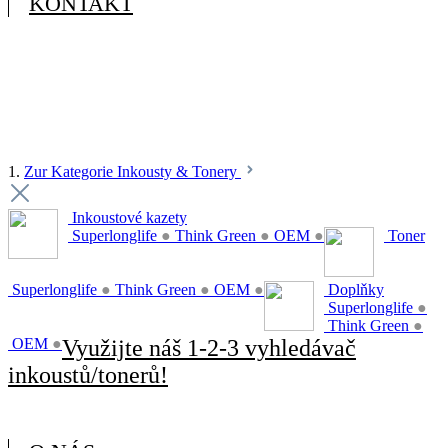
KONTAKT
1.
Zur Kategorie Inkousty & Tonery
Inkoustové kazety
Superlonglife
●
Think Green
●
OEM
●
Toner
Superlonglife
●
Think Green
●
OEM
●
Doplňky
Superlonglife
●
Think Green
●
OEM
●
Využijte náš 1-2-3 vyhledávač
inkoustů/tonerů!