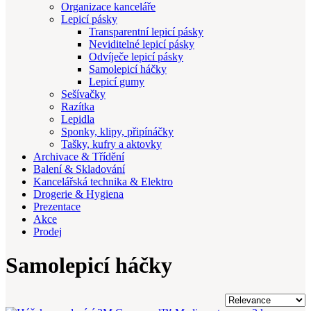
Organizace kanceláře
Lepicí pásky
Transparentní lepicí pásky
Neviditelné lepicí pásky
Odvíječe lepicí pásky
Samolepicí háčky
Lepicí gumy
Sešívačky
Razítka
Lepidla
Sponky, klipy, připínáčky
Tašky, kufry a aktovky
Archivace & Třídění
Balení & Skladování
Kancelářská technika & Elektro
Drogerie & Hygiena
Prezentace
Akce
Prodej
Samolepicí háčky