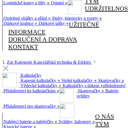
TÝM
Logistické kapsy a lišty
●
Ostatní
●
UDRŽITELNOS
Ozdobné obálky a přání
●
Stuhy, jmenovky a rozety
●
Dárkové krabice
●
Dárkové tašky
●
UŽITEČNÉ
INFORMACE
DORUČENÍ A DOPRAVA
KONTAKT
1.
Zur Kategorie Kancelářská technika & Elektro
Kalkulačky
Kapesní kalkulačky
●
Stolní kalkulačky
●
Skartovačky a
Vědecké kalkulačky
●
Kalkulačky s tiskem
●
příslušenství
Příslušenství ke kalkulačkám
●
Skartovačky
●
Baterie,
svítilny
Příslušenství pro skartovačky
●
O NÁS
Nabíjecí baterie a nabíječky
●
Svítilny, halogeny
●
TÝM
Klasické baterie
●