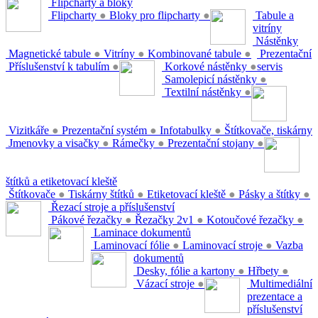
Flipcharty a bloky
Flipcharty
●
Bloky pro flipcharty
●
Tabule a
vitríny
Nástěnky
Magnetické tabule
●
Vitríny
●
Kombinované tabule
●
Prezentační
Příslušenství k tabulím
●
Korkové nástěnky
●
servis
Samolepicí nástěnky
●
Textilní nástěnky
●
Vizitkáře
●
Prezentační systém
●
Infotabulky
●
Štítkovače, tiskárny
Jmenovky a visačky
●
Rámečky
●
Prezentační stojany
●
štítků a etiketovací kleště
Štítkovače
●
Tiskárny štítků
●
Etiketovací kleště
●
Pásky a štítky
●
Řezací stroje a příslušenství
Pákové řezačky
●
Řezačky 2v1
●
Kotoučové řezačky
●
Laminace dokumentů
Laminovací fólie
●
Laminovací stroje
●
Vazba
dokumentů
Desky, fólie a kartony
●
Hřbety
●
Vázací stroje
●
Multimediální
prezentace a
příslušenství