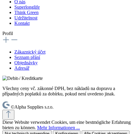
O nás
Superlonglife
Think Green
Udržitelnost
Kontakt
Profil
Zákaznický účet
Seznam přání
Objednávky
Adresář
Všechny ceny vč. zákonné DPH, bez nákladů na dopravu a
případných poplatků za dobírku, pokud není uvedeno jinak.
©Alpha Supplies s.r.o.
Diese Website verwendet Cookies, um eine bestmögliche Erfahrung
bieten zu können.
Mehr Informationen ...
Nur technisch notwendige
Konfigurieren
Alle Cookies akzeptieren