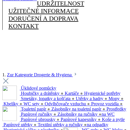
UDRŽITELNOST
UŽITEČNÉ INFORMACE
DORUČENÍ A DOPRAVA
KONTAKT
1.
Zur Kategorie Drogerie & Hygiena
Úklidové pomůcky
Houbičky a drátěnky
●
Kartáče
●
Hygienické potřeby
Smetáky, lopatky a košťata
●
Utěrky a hadry
●
Mopy
●
Kbelíky
●
WC sety
●
Odvlhčovače vzduchu
●
Provoz vozidla
●
Toaletní papír
●
Zásobníky na toaletní papír
●
Prostředky
Papírové ručníky
●
Zásobníky na ručníky
●
na WC
Papírové ubrousky
●
Papírové kapesníky
●
Koše a pytle
Papírové utěrky
●
Textilní utěrky a ručníky
●
na odpadky
Hygienické sáčky a zásobníky
●
WC gely
●
WC bloky
●