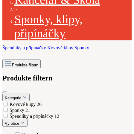
>
Sponky, klipy,
připínáčky
Špendlíky a připínáčky
Kovové klipy
Sponky
Produkte filtern
Produkte filtern
Kategorie
Kovové klipy
26
Sponky
21
Špendlíky a připínáčky
12
Výrobce