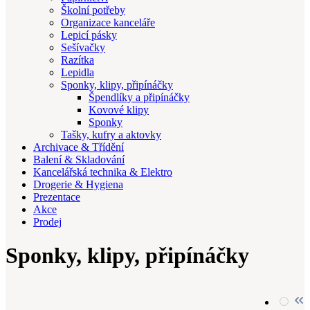
Školní potřeby
Organizace kanceláře
Lepicí pásky
Sešívačky
Razítka
Lepidla
Sponky, klipy, připínáčky
Špendlíky a připínáčky
Kovové klipy
Sponky
Tašky, kufry a aktovky
Archivace & Třídění
Balení & Skladování
Kancelářská technika & Elektro
Drogerie & Hygiena
Prezentace
Akce
Prodej
Sponky, klipy, připínáčky