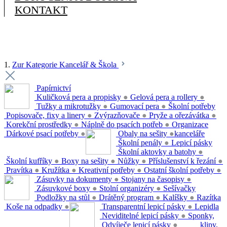
KONTAKT
1.
Zur Kategorie Kancelář & Škola
Papírnictví
Kuličková pera a propisky
●
Gelová pera a rollery
●
Tužky a mikrotužky
●
Gumovací pera
●
Školní potřeby
Popisovače, fixy a linery
●
Zvýrazňovače
●
Pryže a ořezávátka
●
Korekční prostředky
●
Náplně do psacích potřeb
●
Organizace
Dárkové psací potřeby
●
Obaly na sešity
●
kanceláře
Školní penály
●
Lepicí pásky
Školní aktovky a batohy
●
Školní kufříky
●
Boxy na sešity
●
Nůžky
●
Příslušenství k řezání
●
Pravítka
●
Kružítka
●
Kreativní potřeby
●
Ostatní školní potřeby
●
Zásuvky na dokumenty
●
Stojany na časopisy
●
Zásuvkové boxy
●
Stolní organizéry
●
Sešívačky
Podložky na stůl
●
Drátěný program
●
Kalíšky
●
Razítka
Koše na odpadky
●
Transparentní lepicí pásky
●
Lepidla
Neviditelné lepicí pásky
●
Sponky,
Odvíječe lepicí pásky
●
klipy,