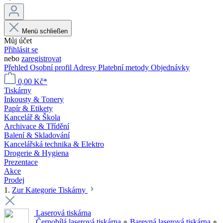
Menü schließen
Můj účet
Přihlásit se
nebo
zaregistrovat
Přehled
Osobní profil
Adresy
Platební metody
Objednávky
0,00 Kč*
Tiskárny
Inkousty & Tonery
Papír & Etikety
Kancelář & Škola
Archivace & Třídění
Balení & Skladování
Kancelářská technika & Elektro
Drogerie & Hygiena
Prezentace
Akce
Prodej
1.
Zur Kategorie Tiskárny
Laserová tiskárna
Černobílá laserová tiskárna
●
Barevná laserová tiskárna
●