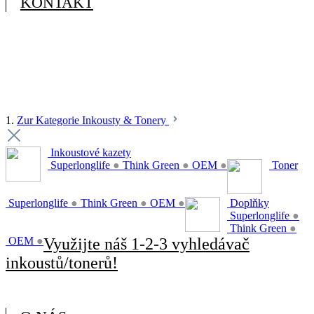
KONTAKT
1.
Zur Kategorie Inkousty & Tonery
Inkoustové kazety
Superlonglife
●
Think Green
●
OEM
●
Toner
Superlonglife
●
Think Green
●
OEM
●
Doplňky
Superlonglife
●
Think Green
●
OEM
●
Využijte náš 1-2-3 vyhledávač
inkoustů/tonerů!