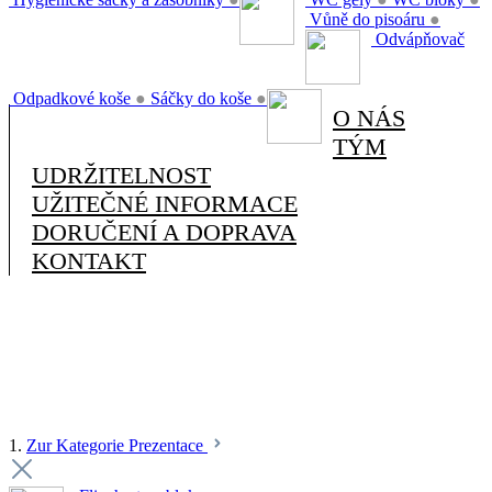
Vůně do pisoáru
●
Odvápňovač
Odpadkové koše
●
Sáčky do koše
●
O NÁS
TÝM
UDRŽITELNOST
UŽITEČNÉ INFORMACE
DORUČENÍ A DOPRAVA
KONTAKT
1.
Zur Kategorie Prezentace