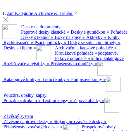
1.
Zur Kategorie Archivace & Třídění
Desky na dokumenty
Papírové desky klasické
●
Desky s gumičkou
●
Pořadače
Desky s tkanicí
●
Boxy na spisy
●
Aktovky
●
Knihy
Rychlovazače
●
Psací podložky
●
Desky se spínacími hřbety
●
Desky s klipem
●
Archivační a kapsové pořadače
●
Kroužkové pořadače
●
podpisové,
Pákové pořadače
●
třídicí, katalogové
Rozlišovače a rejstříky
●
Příslušenství a doplňky
●
Katalogové knihy
●
Třídicí knihy
●
Podpisové knihy
●
Pouzdra, obálky, kapsy
Pouzdra s drukem
●
Textilní kapsy
●
Zipové obálky
●
Závěsný systém
Závěsné papírové desky
●
Stojany pro závěsné desky
●
Příslušenství závěsných desek
●
Prospektové obaly