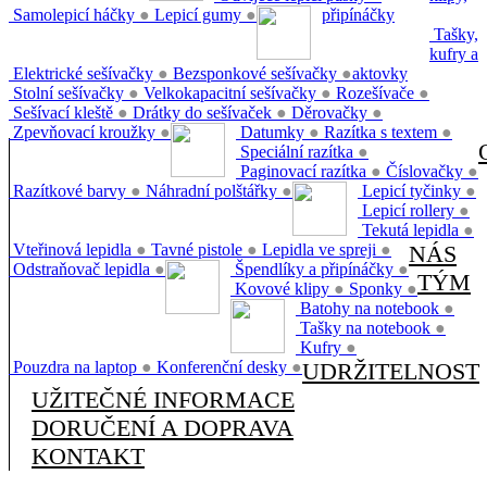
Samolepicí háčky
●
Lepicí gumy
●
připínáčky
Tašky,
kufry a
Elektrické sešívačky
●
Bezsponkové sešívačky
●
aktovky
Stolní sešívačky
●
Velkokapacitní sešívačky
●
Rozešívače
●
Sešívací kleště
●
Drátky do sešívaček
●
Děrovačky
●
Zpevňovací kroužky
●
Datumky
●
Razítka s textem
●
Speciální razítka
●
Paginovací razítka
●
Číslovačky
●
Razítkové barvy
●
Náhradní polštářky
●
Lepicí tyčinky
●
Lepicí rollery
●
Tekutá lepidla
●
Vteřinová lepidla
●
Tavné pistole
●
Lepidla ve spreji
●
NÁS
Odstraňovač lepidla
●
Špendlíky a připínáčky
●
TÝM
Kovové klipy
●
Sponky
●
Batohy na notebook
●
Tašky na notebook
●
Kufry
●
Pouzdra na laptop
●
Konferenční desky
●
UDRŽITELNOST
UŽITEČNÉ INFORMACE
DORUČENÍ A DOPRAVA
KONTAKT