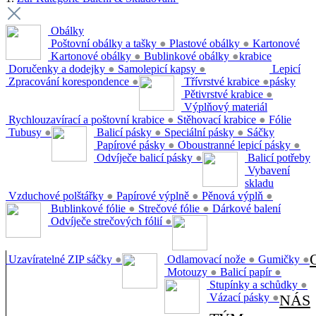
Obálky
Poštovní obálky a tašky
●
Plastové obálky
●
Kartonové
Kartonové obálky
●
Bublinkové obálky
●
krabice
Doručenky a dodejky
●
Samolepicí kapsy
●
Lepicí
Zpracování korespondence
●
Třívrstvé krabice
●
pásky
Pětivrstvé krabice
●
Výplňový materiál
Rychlouzavírací a poštovní krabice
●
Stěhovací krabice
●
Fólie
Tubusy
●
Balicí pásky
●
Speciální pásky
●
Sáčky
Papírové pásky
●
Oboustranné lepicí pásky
●
Odvíječe balicí pásky
●
Balicí potřeby
Vybavení
skladu
Vzduchové polštářky
●
Papírové výplně
●
Pěnová výplň
●
Bublinkové fólie
●
Strečové fólie
●
Dárkové balení
Odvíječe strečových fólií
●
Uzavíratelné ZIP sáčky
●
Odlamovací nože
●
Gumičky
●
Motouzy
●
Balicí papír
●
Stupínky a schůdky
●
Vázací pásky
●
NÁS