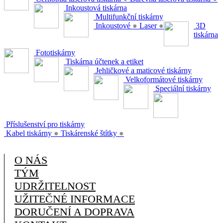
Inkoustová tiskárna
Multifunkční tiskárny
Inkoustové
●
Laser
●
3D
tiskárna
Fototiskárny
Tiskárna účtenek a etiket
Jehličkové a maticové tiskárny
Velkoformátové tiskárny
Speciální tiskárny
Příslušenství pro tiskárny
Kabel tiskárny
●
Tiskárenské štítky
●
O NÁS
TÝM
UDRŽITELNOST
UŽITEČNÉ INFORMACE
DORUČENÍ A DOPRAVA