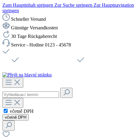
Zum Hauptinhalt springen
Zur Suche springen
Zur Hauptnavigation
springen
Schneller Versand
Günstige Versandkosten
30 Tage Rückgaberecht
Service - Hotline 0123 - 45678
Doprava zdarma od 1199 Kč bez DPH
Zabezpečené připojení SSL
Rychlé doručení
Podpora
Udržitelnost
Pracovní místa
včetně DPH
včetně DPH