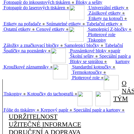
Fotopapír do inkoustových tiskáren
●
Bloky a sešity
Fotopapír do laserových tiskáren
●
Univerzální etikety
●
Zásilkové etikety
●
Etikety na kotouči
●
Etikety na pořadače
●
Snímatelné etikety
●
Tabelační etikety
●
Ostatní etikety
●
Cenové etikety
●
Samolepicí Z-bločky
●
Plotterové role
Tiskopisy
Záložky a značkovací bločky
●
Samolepicí bločky
●
Tabelační
Špalíčky na poznámky
●
Poznámkové bloky
●
papír
Školní sešity
●
Speciální papír a
Bloky se spirálou
●
kartony
Kroužkové záznamníky
●
Standardní kotoučky
●
Termokotoučky
●
Plotterové role
●
O
NÁ
Tiskopisy
●
Kotoučky do tachografů
●
TÝM
Fólie do tiskárny
●
Krepový papír
●
Speciální papír a kartony
●
UDRŽITELNOST
UŽITEČNÉ INFORMACE
DORUČENÍ A DOPRAVA