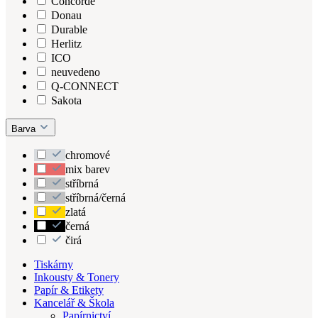
Concorde
Donau
Durable
Herlitz
ICO
neuvedeno
Q-CONNECT
Sakota
Barva
chromové
mix barev
stříbrná
stříbrná/černá
zlatá
černá
čirá
Tiskárny
Inkousty & Tonery
Papír & Etikety
Kancelář & Škola
Papírnictví