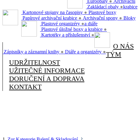
Euroobaly
●
Archivační
Zakládací obaly
●
krabice
Kartonové stojany na časopisy
●
Plastové boxy
Papírové archivační krabice
●
Archivační spony
●
Bloky
Plastové organizéry
●
a diáře
Plastové úložné boxy a krabice
●
Kartotéky a příslušenství
●
O NÁS
Zápisníky a záznamní knihy
●
Diáře a organizéry
●
TÝM
UDRŽITELNOST
UŽITEČNÉ INFORMACE
DORUČENÍ A DOPRAVA
KONTAKT
1.
Zur Kategorie Balení & Skladování