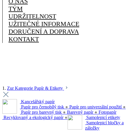
O NÁS
TÝM
UDRŽITELNOST
UŽITEČNÉ INFORMACE
DORUČENÍ A DOPRAVA
KONTAKT
1.
Zur Kategorie Papír & Etikety
Kancelářský papír
Papír pro černobílý tisk
●
Papír pro univerzální použití
●
Papír pro barevný tisk
●
Barevný papír
●
Fotopapír
Recyklovaný a ekologický papír
●
Samolepicí etikety
Samolepicí bločky a
záložky