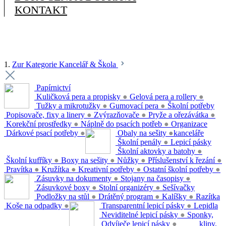
KONTAKT
1.
Zur Kategorie Kancelář & Škola
Papírnictví
Kuličková pera a propisky
●
Gelová pera a rollery
●
Tužky a mikrotužky
●
Gumovací pera
●
Školní potřeby
Popisovače, fixy a linery
●
Zvýrazňovače
●
Pryže a ořezávátka
●
Korekční prostředky
●
Náplně do psacích potřeb
●
Organizace
Dárkové psací potřeby
●
Obaly na sešity
●
kanceláře
Školní penály
●
Lepicí pásky
Školní aktovky a batohy
●
Školní kufříky
●
Boxy na sešity
●
Nůžky
●
Příslušenství k řezání
●
Pravítka
●
Kružítka
●
Kreativní potřeby
●
Ostatní školní potřeby
●
Zásuvky na dokumenty
●
Stojany na časopisy
●
Zásuvkové boxy
●
Stolní organizéry
●
Sešívačky
Podložky na stůl
●
Drátěný program
●
Kalíšky
●
Razítka
Koše na odpadky
●
Transparentní lepicí pásky
●
Lepidla
Neviditelné lepicí pásky
●
Sponky,
Odvíječe lepicí pásky
●
klipy,