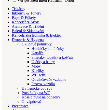
Wir gestalten Ihren Haushalt - Orion
Tiskárny
Inkousty & Tonery
Papír & Etikety
Kancelář & Škola
Archivace & Třídění
Balení & Skladování
Kancelářská technika & Elektro
Drogerie & Hygiena
Úklidové pomůcky
Houbičky a drátěnky
Kartáče
Smetáky, lopatky a košťata
Utěrky a hadry
Mopy
Kbelíky
WC sety
Odvlhčovače vzduchu
Provoz vozidla
Hygienické potřeby
Prostředky na WC
Koše a pytle na odpadky
Odvápňovač
Prezentace