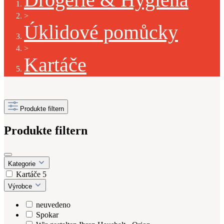
>
Úklidové pomůcky
>
Kartáče
Produkte filtern
Produkte filtern
Kategorie
Kartáče
5
Výrobce
neuvedeno
Spokar