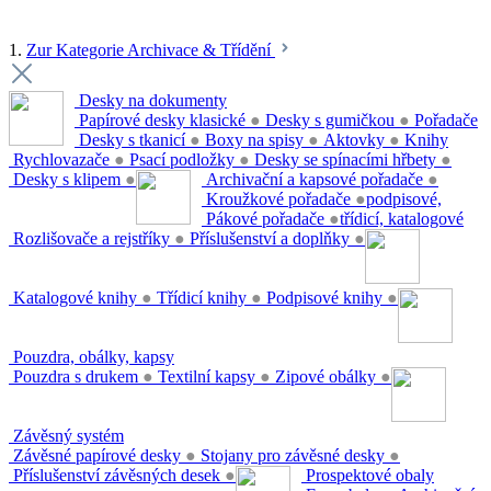
1.
Zur Kategorie Archivace & Třídění
Desky na dokumenty
Papírové desky klasické
●
Desky s gumičkou
●
Pořadače
Desky s tkanicí
●
Boxy na spisy
●
Aktovky
●
Knihy
Rychlovazače
●
Psací podložky
●
Desky se spínacími hřbety
●
Desky s klipem
●
Archivační a kapsové pořadače
●
Kroužkové pořadače
●
podpisové,
Pákové pořadače
●
třídicí, katalogové
Rozlišovače a rejstříky
●
Příslušenství a doplňky
●
Katalogové knihy
●
Třídicí knihy
●
Podpisové knihy
●
Pouzdra, obálky, kapsy
Pouzdra s drukem
●
Textilní kapsy
●
Zipové obálky
●
Závěsný systém
Závěsné papírové desky
●
Stojany pro závěsné desky
●
Příslušenství závěsných desek
●
Prospektové obaly