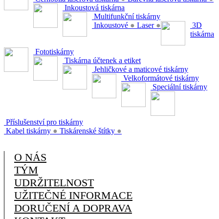
Inkoustová tiskárna
Multifunkční tiskárny
Inkoustové
●
Laser
●
3D
tiskárna
Fototiskárny
Tiskárna účtenek a etiket
Jehličkové a maticové tiskárny
Velkoformátové tiskárny
Speciální tiskárny
Příslušenství pro tiskárny
Kabel tiskárny
●
Tiskárenské štítky
●
O NÁS
TÝM
UDRŽITELNOST
UŽITEČNÉ INFORMACE
DORUČENÍ A DOPRAVA