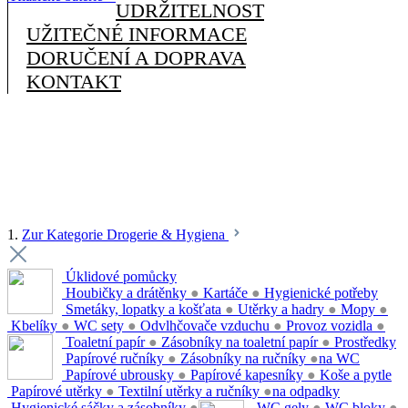
UDRŽITELNOST
UŽITEČNÉ INFORMACE
DORUČENÍ A DOPRAVA
KONTAKT
1.
Zur Kategorie Drogerie & Hygiena
Úklidové pomůcky
Houbičky a drátěnky
●
Kartáče
●
Hygienické potřeby
Smetáky, lopatky a košťata
●
Utěrky a hadry
●
Mopy
●
Kbelíky
●
WC sety
●
Odvlhčovače vzduchu
●
Provoz vozidla
●
Toaletní papír
●
Zásobníky na toaletní papír
●
Prostředky
Papírové ručníky
●
Zásobníky na ručníky
●
na WC
Papírové ubrousky
●
Papírové kapesníky
●
Koše a pytle
Papírové utěrky
●
Textilní utěrky a ručníky
●
na odpadky
Hygienické sáčky a zásobníky
●
WC gely
●
WC bloky
●