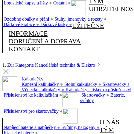
TÝM
Logistické kapsy a lišty
●
Ostatní
●
UDRŽITELNOS
Ozdobné obálky a přání
●
Stuhy, jmenovky a rozety
●
Dárkové krabice
●
Dárkové tašky
●
UŽITEČNÉ
INFORMACE
DORUČENÍ A DOPRAVA
KONTAKT
1.
Zur Kategorie Kancelářská technika & Elektro
Kalkulačky
Kapesní kalkulačky
●
Stolní kalkulačky
●
Skartovačky a
Vědecké kalkulačky
●
Kalkulačky s tiskem
●
příslušenství
Příslušenství ke kalkulačkám
●
Skartovačky
●
Baterie,
svítilny
Příslušenství pro skartovačky
●
O NÁS
Nabíjecí baterie a nabíječky
●
Svítilny, halogeny
●
TÝM
Klasické baterie
●