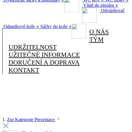
Vůně do pisoáru
●
Odvápňovač
Odpadkové koše
●
Sáčky do koše
●
O NÁS
TÝM
UDRŽITELNOST
UŽITEČNÉ INFORMACE
DORUČENÍ A DOPRAVA
KONTAKT
1.
Zur Kategorie Prezentace