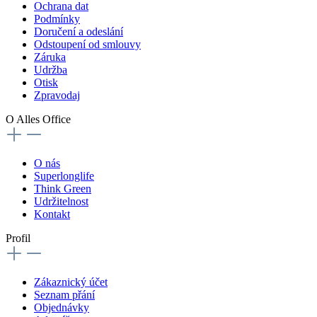
Ochrana dat
Podmínky
Doručení a odeslání
Odstoupení od smlouvy
Záruka
Udržba
Otisk
Zpravodaj
O Alles Office
O nás
Superlonglife
Think Green
Udržitelnost
Kontakt
Profil
Zákaznický účet
Seznam přání
Objednávky