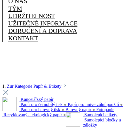
O NÁS
TÝM
UDRŽITELNOST
UŽITEČNÉ INFORMACE
DORUČENÍ A DOPRAVA
KONTAKT
1.
Zur Kategorie Papír & Etikety
Kancelářský papír
Papír pro černobílý tisk
●
Papír pro univerzální použití
●
Papír pro barevný tisk
●
Barevný papír
●
Fotopapír
Recyklovaný a ekologický papír
●
Samolepicí etikety
Samolepicí bločky a
záložky