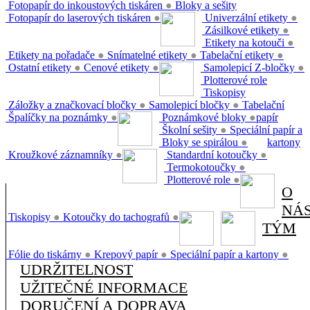
Fotopapír do inkoustových tiskáren
●
Bloky a sešity
Fotopapír do laserových tiskáren
●
Univerzální etikety
●
Zásilkové etikety
●
Etikety na kotouči
●
Etikety na pořadače
●
Snímatelné etikety
●
Tabelační etikety
●
Ostatní etikety
●
Cenové etikety
●
Samolepicí Z-bločky
●
Plotterové role
Tiskopisy
Záložky a značkovací bločky
●
Samolepicí bločky
●
Tabelační
Špalíčky na poznámky
●
Poznámkové bloky
●
papír
Školní sešity
●
Speciální papír a
Bloky se spirálou
●
kartony
Kroužkové záznamníky
●
Standardní kotoučky
●
Termokotoučky
●
Plotterové role
●
O
NÁ
Tiskopisy
●
Kotoučky do tachografů
●
TÝM
Fólie do tiskárny
●
Krepový papír
●
Speciální papír a kartony
●
UDRŽITELNOST
UŽITEČNÉ INFORMACE
DORUČENÍ A DOPRAVA