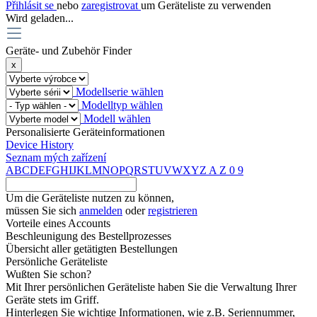
Přihlásit se
nebo
zaregistrovat
um Geräteliste zu verwenden
Wird geladen...
Geräte- und Zubehör Finder
x
Modellserie wählen
Modelltyp wählen
Modell wählen
Personalisierte Geräteinformationen
Device History
Seznam mých zařízení
A
B
C
D
E
F
G
H
I
J
K
L
M
N
O
P
Q
R
S
T
U
V
W
X
Y
Z
A
Z
0
9
Um die Geräteliste nutzen zu können,
müssen Sie sich
anmelden
oder
registrieren
Vorteile eines Accounts
Beschleunigung des Bestellprozesses
Übersicht aller getätigten Bestellungen
Persönliche Geräteliste
Wußten Sie schon?
Mit Ihrer persönlichen Geräteliste haben Sie die Verwaltung Ihrer
Geräte stets im Griff.
Hinterlegen Sie wichtige Informationen, wie z.B. Seriennummer,