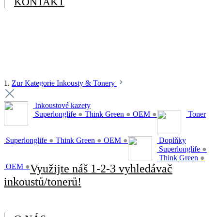
KONTAKT
1.
Zur Kategorie Inkousty & Tonery
Inkoustové kazety
Superlonglife
●
Think Green
●
OEM
●
Toner
Superlonglife
●
Think Green
●
OEM
●
Doplňky
Superlonglife
●
Think Green
●
OEM
●
Využijte náš 1-2-3 vyhledávač
inkoustů/tonerů!