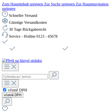
Zum Hauptinhalt springen
Zur Suche springen
Zur Hauptnavigation
springen
Schneller Versand
Günstige Versandkosten
30 Tage Rückgaberecht
Service - Hotline 0123 - 45678
Doprava zdarma od 1199 Kč bez DPH
Zabezpečené připojení SSL
Rychlé doručení
Podpora
Udržitelnost
Pracovní místa
včetně DPH
včetně DPH