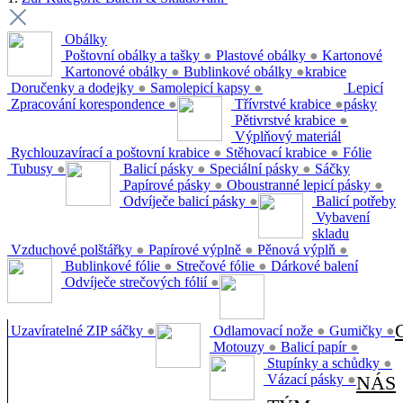
Obálky
Poštovní obálky a tašky
●
Plastové obálky
●
Kartonové
Kartonové obálky
●
Bublinkové obálky
●
krabice
Doručenky a dodejky
●
Samolepicí kapsy
●
Lepicí
Zpracování korespondence
●
Třívrstvé krabice
●
pásky
Pětivrstvé krabice
●
Výplňový materiál
Rychlouzavírací a poštovní krabice
●
Stěhovací krabice
●
Fólie
Tubusy
●
Balicí pásky
●
Speciální pásky
●
Sáčky
Papírové pásky
●
Oboustranné lepicí pásky
●
Odvíječe balicí pásky
●
Balicí potřeby
Vybavení
skladu
Vzduchové polštářky
●
Papírové výplně
●
Pěnová výplň
●
Bublinkové fólie
●
Strečové fólie
●
Dárkové balení
Odvíječe strečových fólií
●
Uzavíratelné ZIP sáčky
●
Odlamovací nože
●
Gumičky
●
Motouzy
●
Balicí papír
●
Stupínky a schůdky
●
Vázací pásky
●
NÁS