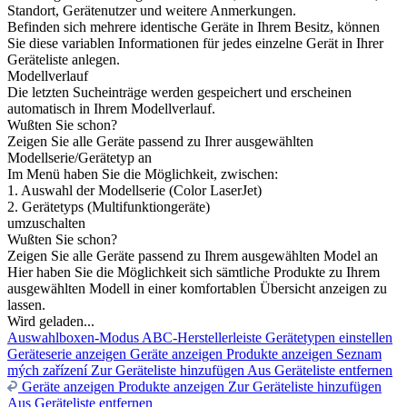
Standort, Gerätenutzer und weitere Anmerkungen.
Befinden sich mehrere identische Geräte in Ihrem Besitz, können
Sie diese variablen Informationen für jedes einzelne Gerät in Ihrer
Geräteliste anlegen.
Modellverlauf
Die letzten Sucheinträge werden gespeichert und erscheinen
automatisch in Ihrem Modellverlauf.
Wußten Sie schon?
Zeigen Sie alle Geräte passend zu Ihrer ausgewählten
Modellserie/Gerätetyp an
Im Menü haben Sie die Möglichkeit, zwischen:
1. Auswahl der Modellserie (Color LaserJet)
2. Gerätetyps (Multifunktiongeräte)
umzuschalten
Wußten Sie schon?
Zeigen Sie alle Geräte passend zu Ihrem ausgewählten Model an
Hier haben Sie die Möglichkeit sich sämtliche Produkte zu Ihrem
ausgewählten Modell in einer komfortablen Übersicht anzeigen zu
lassen.
Wird geladen...
Auswahlboxen-Modus
ABC-Herstellerleiste
Gerätetypen einstellen
Geräteserie anzeigen
Geräte anzeigen
Produkte anzeigen
Seznam
mých zařízení
Zur Geräteliste hinzufügen
Aus Geräteliste entfernen
Geräte anzeigen
Produkte anzeigen
Zur Geräteliste hinzufügen
Aus Geräteliste entfernen