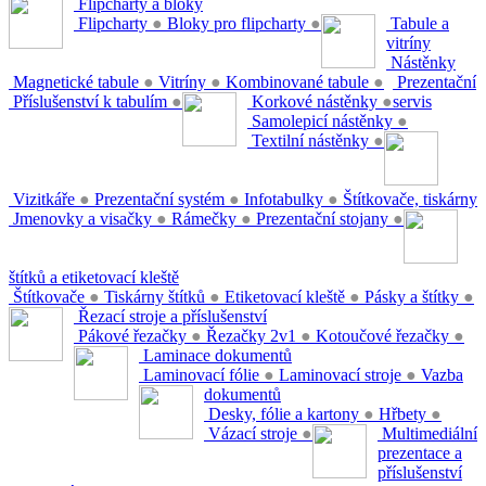
Flipcharty a bloky
Flipcharty
●
Bloky pro flipcharty
●
Tabule a
vitríny
Nástěnky
Magnetické tabule
●
Vitríny
●
Kombinované tabule
●
Prezentační
Příslušenství k tabulím
●
Korkové nástěnky
●
servis
Samolepicí nástěnky
●
Textilní nástěnky
●
Vizitkáře
●
Prezentační systém
●
Infotabulky
●
Štítkovače, tiskárny
Jmenovky a visačky
●
Rámečky
●
Prezentační stojany
●
štítků a etiketovací kleště
Štítkovače
●
Tiskárny štítků
●
Etiketovací kleště
●
Pásky a štítky
●
Řezací stroje a příslušenství
Pákové řezačky
●
Řezačky 2v1
●
Kotoučové řezačky
●
Laminace dokumentů
Laminovací fólie
●
Laminovací stroje
●
Vazba
dokumentů
Desky, fólie a kartony
●
Hřbety
●
Vázací stroje
●
Multimediální
prezentace a
příslušenství