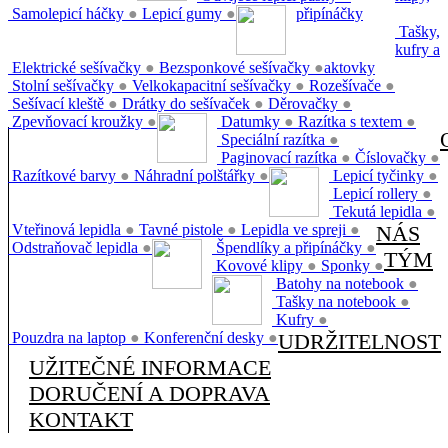
Samolepicí háčky
●
Lepicí gumy
●
připínáčky
Tašky,
kufry a
Elektrické sešívačky
●
Bezsponkové sešívačky
●
aktovky
Stolní sešívačky
●
Velkokapacitní sešívačky
●
Rozešívače
●
Sešívací kleště
●
Drátky do sešívaček
●
Děrovačky
●
Zpevňovací kroužky
●
Datumky
●
Razítka s textem
●
Speciální razítka
●
Paginovací razítka
●
Číslovačky
●
Razítkové barvy
●
Náhradní polštářky
●
Lepicí tyčinky
●
Lepicí rollery
●
Tekutá lepidla
●
Vteřinová lepidla
●
Tavné pistole
●
Lepidla ve spreji
●
NÁS
Odstraňovač lepidla
●
Špendlíky a připínáčky
●
TÝM
Kovové klipy
●
Sponky
●
Batohy na notebook
●
Tašky na notebook
●
Kufry
●
Pouzdra na laptop
●
Konferenční desky
●
UDRŽITELNOST
UŽITEČNÉ INFORMACE
DORUČENÍ A DOPRAVA
KONTAKT