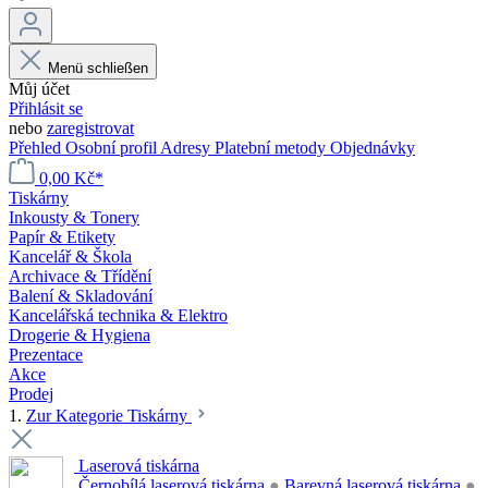
Menü schließen
Můj účet
Přihlásit se
nebo
zaregistrovat
Přehled
Osobní profil
Adresy
Platební metody
Objednávky
0,00 Kč*
Tiskárny
Inkousty & Tonery
Papír & Etikety
Kancelář & Škola
Archivace & Třídění
Balení & Skladování
Kancelářská technika & Elektro
Drogerie & Hygiena
Prezentace
Akce
Prodej
1.
Zur Kategorie Tiskárny
Laserová tiskárna
Černobílá laserová tiskárna
●
Barevná laserová tiskárna
●