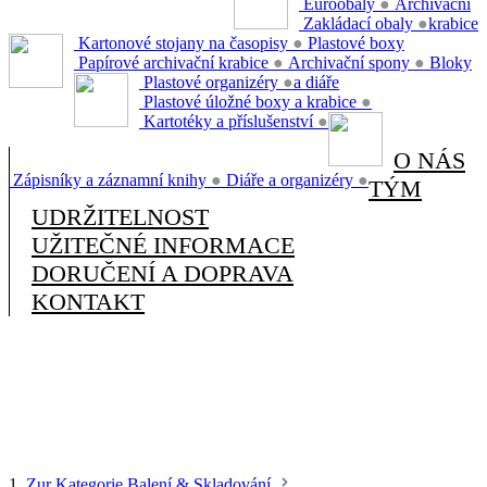
Euroobaly
●
Archivační
Zakládací obaly
●
krabice
Kartonové stojany na časopisy
●
Plastové boxy
Papírové archivační krabice
●
Archivační spony
●
Bloky
Plastové organizéry
●
a diáře
Plastové úložné boxy a krabice
●
Kartotéky a příslušenství
●
O NÁS
Zápisníky a záznamní knihy
●
Diáře a organizéry
●
TÝM
UDRŽITELNOST
UŽITEČNÉ INFORMACE
DORUČENÍ A DOPRAVA
KONTAKT
1.
Zur Kategorie Balení & Skladování