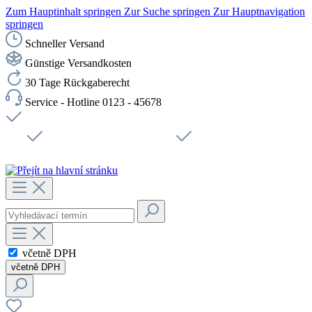
Zum Hauptinhalt springen
Zur Suche springen
Zur Hauptnavigation
springen
Schneller Versand
Günstige Versandkosten
30 Tage Rückgaberecht
Service - Hotline 0123 - 45678
Doprava zdarma od 1199 Kč bez DPH
Zabezpečené připojení SSL
Rychlé doručení
Podpora
Udržitelnost
Pracovní místa
včetně DPH
včetně DPH