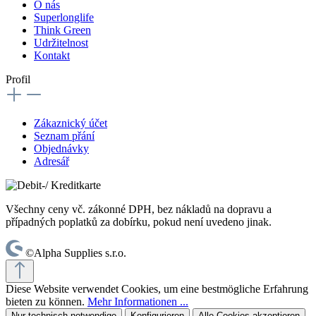
O nás
Superlonglife
Think Green
Udržitelnost
Kontakt
Profil
Zákaznický účet
Seznam přání
Objednávky
Adresář
Všechny ceny vč. zákonné DPH, bez nákladů na dopravu a
případných poplatků za dobírku, pokud není uvedeno jinak.
©Alpha Supplies s.r.o.
Diese Website verwendet Cookies, um eine bestmögliche Erfahrung
bieten zu können.
Mehr Informationen ...
Nur technisch notwendige
Konfigurieren
Alle Cookies akzeptieren