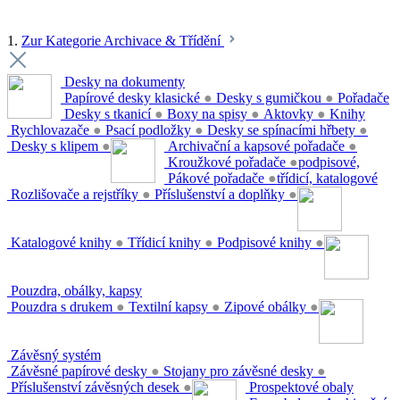
1.
Zur Kategorie Archivace & Třídění
Desky na dokumenty
Papírové desky klasické
●
Desky s gumičkou
●
Pořadače
Desky s tkanicí
●
Boxy na spisy
●
Aktovky
●
Knihy
Rychlovazače
●
Psací podložky
●
Desky se spínacími hřbety
●
Desky s klipem
●
Archivační a kapsové pořadače
●
Kroužkové pořadače
●
podpisové,
Pákové pořadače
●
třídicí, katalogové
Rozlišovače a rejstříky
●
Příslušenství a doplňky
●
Katalogové knihy
●
Třídicí knihy
●
Podpisové knihy
●
Pouzdra, obálky, kapsy
Pouzdra s drukem
●
Textilní kapsy
●
Zipové obálky
●
Závěsný systém
Závěsné papírové desky
●
Stojany pro závěsné desky
●
Příslušenství závěsných desek
●
Prospektové obaly