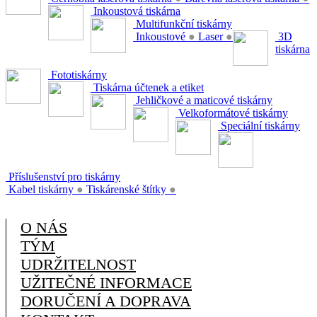
Inkoustová tiskárna
Multifunkční tiskárny
Inkoustové
●
Laser
●
3D
tiskárna
Fototiskárny
Tiskárna účtenek a etiket
Jehličkové a maticové tiskárny
Velkoformátové tiskárny
Speciální tiskárny
Příslušenství pro tiskárny
Kabel tiskárny
●
Tiskárenské štítky
●
O NÁS
TÝM
UDRŽITELNOST
UŽITEČNÉ INFORMACE
DORUČENÍ A DOPRAVA