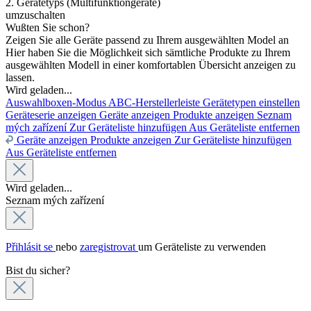
2. Gerätetyps (Multifunktiongeräte)
umzuschalten
Wußten Sie schon?
Zeigen Sie alle Geräte passend zu Ihrem ausgewählten Model an
Hier haben Sie die Möglichkeit sich sämtliche Produkte zu Ihrem
ausgewählten Modell in einer komfortablen Übersicht anzeigen zu
lassen.
Wird geladen...
Auswahlboxen-Modus
ABC-Herstellerleiste
Gerätetypen einstellen
Geräteserie anzeigen
Geräte anzeigen
Produkte anzeigen
Seznam
mých zařízení
Zur Geräteliste hinzufügen
Aus Geräteliste entfernen
Geräte anzeigen
Produkte anzeigen
Zur Geräteliste hinzufügen
Aus Geräteliste entfernen
Wird geladen...
Seznam mých zařízení
Přihlásit se
nebo
zaregistrovat
um Geräteliste zu verwenden
Bist du sicher?