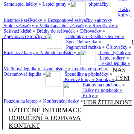
Samolepicí háčky
●
Lepicí gumy
●
připínáčky
Tašky,
kufry a
Elektrické sešívačky
●
Bezsponkové sešívačky
●
aktovky
Stolní sešívačky
●
Velkokapacitní sešívačky
●
Rozešívače
●
Sešívací kleště
●
Drátky do sešívaček
●
Děrovačky
●
Zpevňovací kroužky
●
Datumky
●
Razítka s textem
●
Speciální razítka
●
Paginovací razítka
●
Číslovačky
●
Razítkové barvy
●
Náhradní polštářky
●
Lepicí tyčinky
●
Lepicí rollery
●
Tekutá lepidla
●
Vteřinová lepidla
●
Tavné pistole
●
Lepidla ve spreji
●
NÁS
Odstraňovač lepidla
●
Špendlíky a připínáčky
●
TÝM
Kovové klipy
●
Sponky
●
Batohy na notebook
●
Tašky na notebook
●
Kufry
●
Pouzdra na laptop
●
Konferenční desky
●
UDRŽITELNOST
UŽITEČNÉ INFORMACE
DORUČENÍ A DOPRAVA
KONTAKT