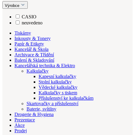
Výrobce
CASIO
neuvedeno
Tiskárny
Inkousty & Tonery
Papír & Etikety
Kancelář & Škola
Archivace & Třídění
Balení & Skladování
Kancelářská technika & Elektro
Kalkulačky
Kapesní kalkulačky
Stolní kalkulačky
Vědecké kalkulačky
Kalkulačky s tiskem
Příslušenství ke kalkulačkám
Skartovačky a příslušenství
Baterie, svítilny
Drogerie & Hygiena
Prezentace
Akce
Prodej