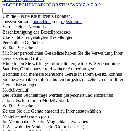
A
B
C
D
E
F
G
H
I
J
K
L
M
N
O
P
Q
R
S
T
U
V
W
X
Y
Z
A
Z
0
9
Um die Geräteliste nutzen zu können,
müssen Sie sich
anmelden
oder
registrieren
Vorteile eines Accounts
Beschleunigung des Bestellprozesses
Übersicht aller getätigten Bestellungen
Persönliche Geräteliste
Wußten Sie schon?
Mit Ihrer persönlichen Geräteliste haben Sie die Verwaltung Ihrer
Geräte stets im Griff.
Hinterlegen Sie wichtige Informationen, wie z.B. Seriennummer,
Standort, Gerätenutzer und weitere Anmerkungen.
Befinden sich mehrere identische Geräte in Ihrem Besitz, können
Sie diese variablen Informationen für jedes einzelne Gerät in Ihrer
Geräteliste anlegen.
Modellverlauf
Die letzten Sucheinträge werden gespeichert und erscheinen
automatisch in Ihrem Modellverlauf.
Wußten Sie schon?
Zeigen Sie alle Geräte passend zu Ihrer ausgewählten
Modellserie/Gerätetyp an
Im Menü haben Sie die Möglichkeit, zwischen:
1. Auswahl der Modellserie (Color LaserJet)