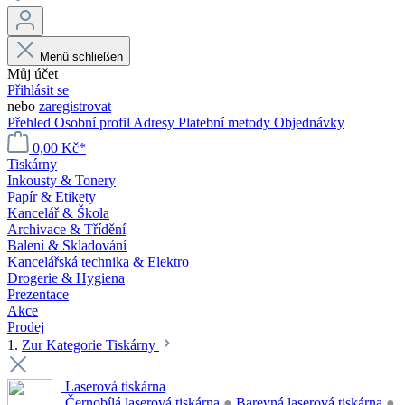
Menü schließen
Můj účet
Přihlásit se
nebo
zaregistrovat
Přehled
Osobní profil
Adresy
Platební metody
Objednávky
0,00 Kč*
Tiskárny
Inkousty & Tonery
Papír & Etikety
Kancelář & Škola
Archivace & Třídění
Balení & Skladování
Kancelářská technika & Elektro
Drogerie & Hygiena
Prezentace
Akce
Prodej
1.
Zur Kategorie Tiskárny
Laserová tiskárna
Černobílá laserová tiskárna
●
Barevná laserová tiskárna
●