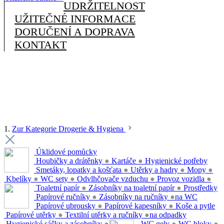
UDRŽITELNOST
UŽITEČNÉ INFORMACE
DORUČENÍ A DOPRAVA
KONTAKT
1.
Zur Kategorie Drogerie & Hygiena
Úklidové pomůcky
Houbičky a drátěnky
●
Kartáče
●
Hygienické potřeby
Smetáky, lopatky a košťata
●
Utěrky a hadry
●
Mopy
●
Kbelíky
●
WC sety
●
Odvlhčovače vzduchu
●
Provoz vozidla
●
Toaletní papír
●
Zásobníky na toaletní papír
●
Prostředky
Papírové ručníky
●
Zásobníky na ručníky
●
na WC
Papírové ubrousky
●
Papírové kapesníky
●
Koše a pytle
Papírové utěrky
●
Textilní utěrky a ručníky
●
na odpadky
Hygienické sáčky a zásobníky
●
WC gely
●
WC bloky
●