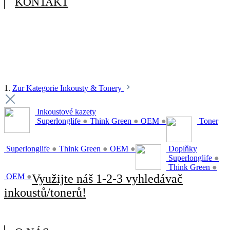
KONTAKT
1.
Zur Kategorie Inkousty & Tonery
Inkoustové kazety
Superlonglife
●
Think Green
●
OEM
●
Toner
Superlonglife
●
Think Green
●
OEM
●
Doplňky
Superlonglife
●
Think Green
●
OEM
●
Využijte náš 1-2-3 vyhledávač
inkoustů/tonerů!