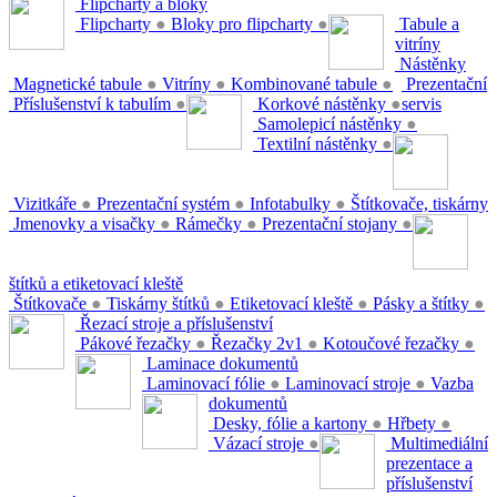
Flipcharty a bloky
Flipcharty
●
Bloky pro flipcharty
●
Tabule a
vitríny
Nástěnky
Magnetické tabule
●
Vitríny
●
Kombinované tabule
●
Prezentační
Příslušenství k tabulím
●
Korkové nástěnky
●
servis
Samolepicí nástěnky
●
Textilní nástěnky
●
Vizitkáře
●
Prezentační systém
●
Infotabulky
●
Štítkovače, tiskárny
Jmenovky a visačky
●
Rámečky
●
Prezentační stojany
●
štítků a etiketovací kleště
Štítkovače
●
Tiskárny štítků
●
Etiketovací kleště
●
Pásky a štítky
●
Řezací stroje a příslušenství
Pákové řezačky
●
Řezačky 2v1
●
Kotoučové řezačky
●
Laminace dokumentů
Laminovací fólie
●
Laminovací stroje
●
Vazba
dokumentů
Desky, fólie a kartony
●
Hřbety
●
Vázací stroje
●
Multimediální
prezentace a
příslušenství