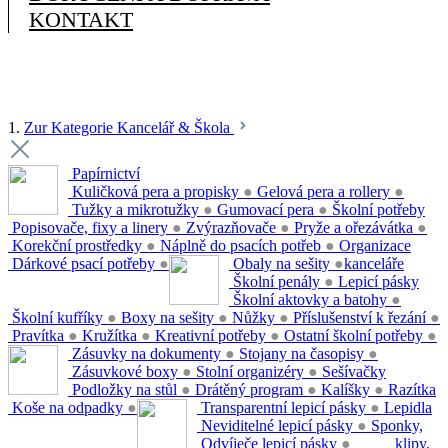
KONTAKT
1.
Zur Kategorie Kancelář & Škola
Papírnictví
Kuličková pera a propisky
●
Gelová pera a rollery
●
Tužky a mikrotužky
●
Gumovací pera
●
Školní potřeby
Popisovače, fixy a linery
●
Zvýrazňovače
●
Pryže a ořezávátka
●
Korekční prostředky
●
Náplně do psacích potřeb
●
Organizace
Dárkové psací potřeby
●
Obaly na sešity
●
kanceláře
Školní penály
●
Lepicí pásky
Školní aktovky a batohy
●
Školní kufříky
●
Boxy na sešity
●
Nůžky
●
Příslušenství k řezání
●
Pravítka
●
Kružítka
●
Kreativní potřeby
●
Ostatní školní potřeby
●
Zásuvky na dokumenty
●
Stojany na časopisy
●
Zásuvkové boxy
●
Stolní organizéry
●
Sešívačky
Podložky na stůl
●
Drátěný program
●
Kalíšky
●
Razítka
Koše na odpadky
●
Transparentní lepicí pásky
●
Lepidla
Neviditelné lepicí pásky
●
Sponky,
Odvíječe lepicí pásky
●
klipy,