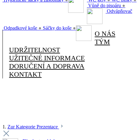
Vůně do pisoáru
●
Odvápňovač
Odpadkové koše
●
Sáčky do koše
●
O NÁS
TÝM
UDRŽITELNOST
UŽITEČNÉ INFORMACE
DORUČENÍ A DOPRAVA
KONTAKT
1.
Zur Kategorie Prezentace