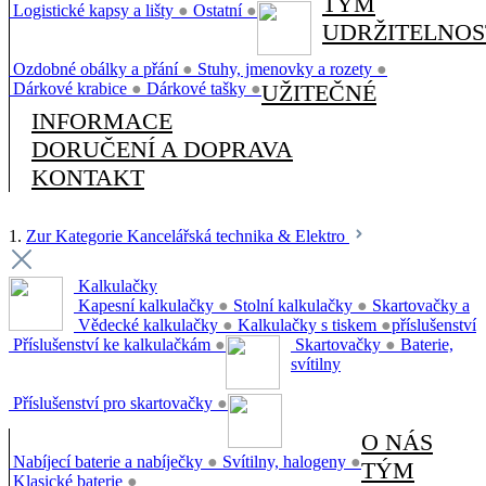
TÝM
Logistické kapsy a lišty
●
Ostatní
●
UDRŽITELNOS
Ozdobné obálky a přání
●
Stuhy, jmenovky a rozety
●
Dárkové krabice
●
Dárkové tašky
●
UŽITEČNÉ
INFORMACE
DORUČENÍ A DOPRAVA
KONTAKT
1.
Zur Kategorie Kancelářská technika & Elektro
Kalkulačky
Kapesní kalkulačky
●
Stolní kalkulačky
●
Skartovačky a
Vědecké kalkulačky
●
Kalkulačky s tiskem
●
příslušenství
Příslušenství ke kalkulačkám
●
Skartovačky
●
Baterie,
svítilny
Příslušenství pro skartovačky
●
O NÁS
Nabíjecí baterie a nabíječky
●
Svítilny, halogeny
●
TÝM
Klasické baterie
●