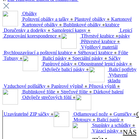
Obálky
Poštovní obálky a tašky
●
Plastové obálky
●
Kartonové
Kartonové obálky
●
Bublinkové obálky
●
krabice
Doručenky a dodejky
●
Samolepicí kapsy
●
Lepicí
Zpracování korespondence
●
Třívrstvé krabice
●
pásky
Pětivrstvé krabice
●
Výplňový materiál
Rychlouzavírací a poštovní krabice
●
Stěhovací krabice
●
Fólie
Tubusy
●
Balicí pásky
●
Speciální pásky
●
Sáčky
Papírové pásky
●
Oboustranné lepicí pásky
●
Odvíječe balicí pásky
●
Balicí potřeby
Vybavení
skladu
Vzduchové polštářky
●
Papírové výplně
●
Pěnová výplň
●
Bublinkové fólie
●
Strečové fólie
●
Dárkové balení
Odvíječe strečových fólií
●
Uzavíratelné ZIP sáčky
●
Odlamovací nože
●
Gumičky
●
Motouzy
●
Balicí papír
●
Stupínky a schůdky
●
Vázací pásky
●
NÁS