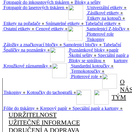
Fotopapír do inkoustových tiskáren
●
Bloky a sešity
Fotopapír do laserových tiskáren
●
Univerzální etikety
●
Zásilkové etikety
●
Etikety na kotouči
●
Etikety na pořadače
●
Snímatelné etikety
●
Tabelační etikety
●
Ostatní etikety
●
Cenové etikety
●
Samolepicí Z-bločky
●
Plotterové role
Tiskopisy
Záložky a značkovací bločky
●
Samolepicí bločky
●
Tabelační
Špalíčky na poznámky
●
Poznámkové bloky
●
papír
Školní sešity
●
Speciální papír a
Bloky se spirálou
●
kartony
Kroužkové záznamníky
●
Standardní kotoučky
●
Termokotoučky
●
Plotterové role
●
O
NÁ
Tiskopisy
●
Kotoučky do tachografů
●
TÝM
Fólie do tiskárny
●
Krepový papír
●
Speciální papír a kartony
●
UDRŽITELNOST
UŽITEČNÉ INFORMACE
DORUČENÍ A DOPRAVA