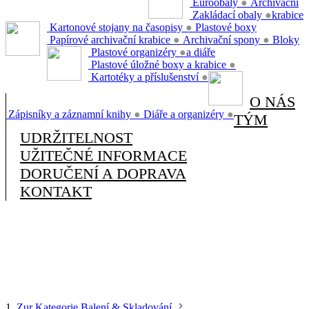
Euroobaly
●
Archivační
Zakládací obaly
●
krabice
Kartonové stojany na časopisy
●
Plastové boxy
Papírové archivační krabice
●
Archivační spony
●
Bloky
Plastové organizéry
●
a diáře
Plastové úložné boxy a krabice
●
Kartotéky a příslušenství
●
O NÁS
Zápisníky a záznamní knihy
●
Diáře a organizéry
●
TÝM
UDRŽITELNOST
UŽITEČNÉ INFORMACE
DORUČENÍ A DOPRAVA
KONTAKT
1.
Zur Kategorie Balení & Skladování