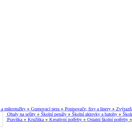
 a mikrotužky
●
Gumovací pera
●
Popisovače, fixy a linery
●
Zvýrazň
Obaly na sešity
●
Školní penály
●
Školní aktovky a batohy
●
Školn
Pravítka
●
Kružítka
●
Kreativní potřeby
●
Ostatní školní potřeby