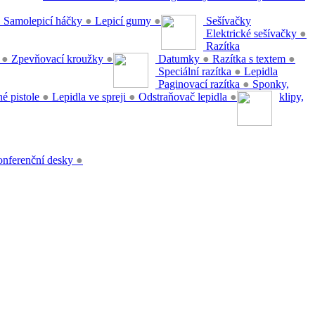
●
Samolepicí háčky
●
Lepicí gumy
●
Sešívačky
Elektrické sešívačky
●
Razítka
y
●
Zpevňovací kroužky
●
Datumky
●
Razítka s textem
●
Speciální razítka
●
Lepidla
Paginovací razítka
●
Sponky,
é pistole
●
Lepidla ve spreji
●
Odstraňovač lepidla
●
klipy,
nferenční desky
●