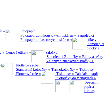
ír
●
Fotopapír
Fotopapír do inkoustových tiskáren
●
Samolepicí
Fotopapír do laserových tiskáren
●
etikety
Samolepicí
bločky a
ty
●
Cenové etikety
●
záložky
Samolepicí Z-bločky
●
Bloky a sešity
Záložky a značkovací bločky
●
●
Plotterové role
Standardní kotoučky
●
Termokotoučky
●
Tiskopisy
Plotterové role
●
Tiskopisy
●
Tabelační papír
Kotoučky do tachografů
●
Speciální
papír a
kartony