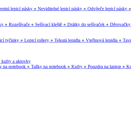
entní lepicí pásky
●
Neviditelné lepicí pásky
●
Odvíječe lepicí pásky
čky
●
Rozešívače
●
Sešívací kleště
●
Drátky do sešívaček
●
Děrovačk
cí tyčinky
●
Lepicí rollery
●
Tekutá lepidla
●
Vteřinová lepidla
●
Tavn
 kufry a aktovky
y na notebook
●
Tašky na notebook
●
Kufry
●
Pouzdra na laptop
●
Ko