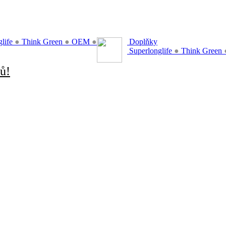
glife
●
Think Green
●
OEM
●
Doplňky
Superlonglife
●
Think Green
ů!