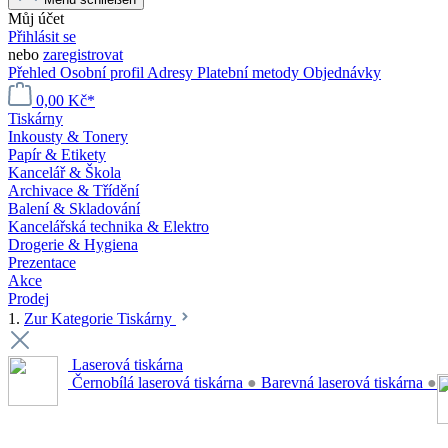
Můj účet
Přihlásit se
nebo
zaregistrovat
Přehled
Osobní profil
Adresy
Platební metody
Objednávky
0,00 Kč*
Tiskárny
Inkousty & Tonery
Papír & Etikety
Kancelář & Škola
Archivace & Třídění
Balení & Skladování
Kancelářská technika & Elektro
Drogerie & Hygiena
Prezentace
Akce
Prodej
1.
Zur Kategorie Tiskárny
Laserová tiskárna
Černobílá laserová tiskárna
●
Barevná laserová tiskárna
●