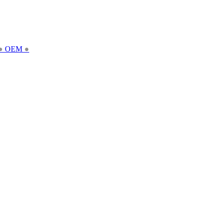
●
OEM
●