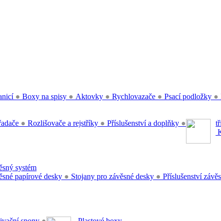
anicí
●
Boxy na spisy
●
Aktovky
●
Rychlovazače
●
Psací podložky
●
řadače
●
Rozlišovače a rejstříky
●
Příslušenství a doplňky
●
t
K
sný systém
sné papírové desky
●
Stojany pro závěsné desky
●
Příslušenství záv
ivační spony
●
Plastové boxy