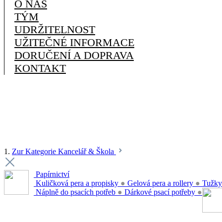
O NÁS
TÝM
UDRŽITELNOST
UŽITEČNÉ INFORMACE
DORUČENÍ A DOPRAVA
KONTAKT
1.
Zur Kategorie Kancelář & Škola
Papírnictví
Kuličková pera a propisky
●
Gelová pera a rollery
●
Tužky
Náplně do psacích potřeb
●
Dárkové psací potřeby
●