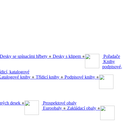
Desky se spínacími hřbety
●
Desky s klipem
●
Pořadače
Knihy
podpisové,
řídicí, katalogové
atalogové knihy
●
Třídicí knihy
●
Podpisové knihy
●
ěsných desek
●
Prospektové obaly
Euroobaly
●
Zakládací obaly
●