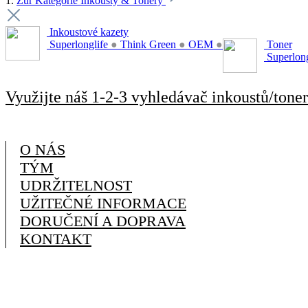
1.
Zur Kategorie Inkousty & Tonery
Inkoustové kazety
Superlonglife
●
Think Green
●
OEM
●
Toner
Superlon
Využijte náš 1-2-3 vyhledávač inkoustů/toner
O NÁS
TÝM
UDRŽITELNOST
UŽITEČNÉ INFORMACE
DORUČENÍ A DOPRAVA
KONTAKT