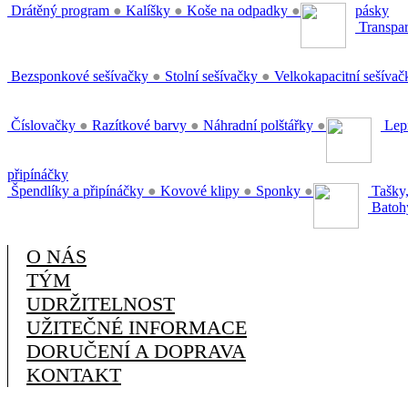
Drátěný program
●
Kalíšky
●
Koše na odpadky
●
pásky
Transpar
Bezsponkové sešívačky
●
Stolní sešívačky
●
Velkokapacitní sešíva
Číslovačky
●
Razítkové barvy
●
Náhradní polštářky
●
Lepi
připínáčky
Špendlíky a připínáčky
●
Kovové klipy
●
Sponky
●
Tašky,
Batoh
O NÁS
TÝM
UDRŽITELNOST
UŽITEČNÉ INFORMACE
DORUČENÍ A DOPRAVA
KONTAKT