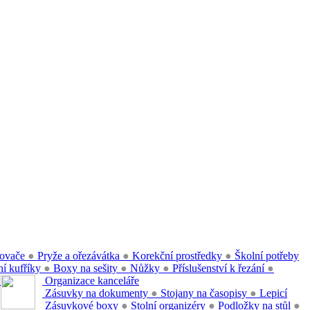
ovače
●
Pryže a ořezávátka
●
Korekční prostředky
●
Školní potřeby
í kufříky
●
Boxy na sešity
●
Nůžky
●
Příslušenství k řezání
●
●
Organizace kanceláře
Zásuvky na dokumenty
●
Stojany na časopisy
●
Lepicí
Zásuvkové boxy
●
Stolní organizéry
●
Podložky na stůl
●