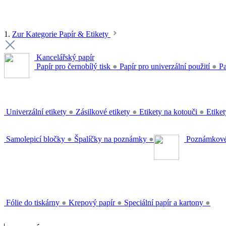
1.
Zur Kategorie Papír & Etikety
Kancelářský papír
Papír pro černobílý tisk
●
Papír pro univerzální použití
●
Pa
Univerzální etikety
●
Zásilkové etikety
●
Etikety na kotouči
●
Etiket
Samolepicí bločky
●
Špalíčky na poznámky
●
Poznámkové
Fólie do tiskárny
●
Krepový papír
●
Speciální papír a kartony
●