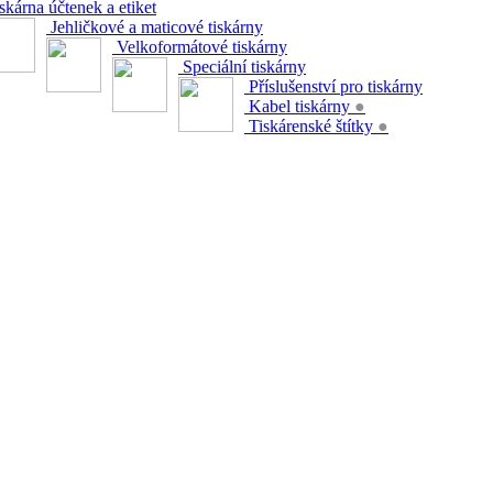
skárna účtenek a etiket
Jehličkové a maticové tiskárny
Velkoformátové tiskárny
Speciální tiskárny
Příslušenství pro tiskárny
Kabel tiskárny
●
Tiskárenské štítky
●