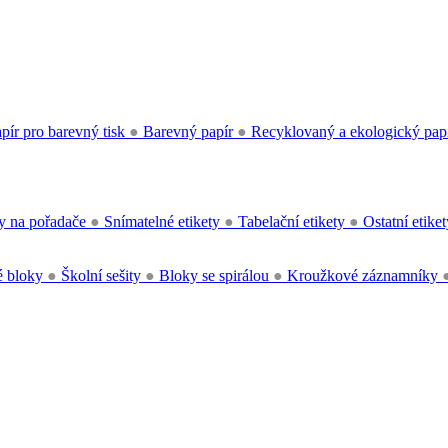
pír pro barevný tisk
●
Barevný papír
●
Recyklovaný a ekologický pap
y na pořadače
●
Snímatelné etikety
●
Tabelační etikety
●
Ostatní etike
 bloky
●
Školní sešity
●
Bloky se spirálou
●
Kroužkové záznamníky