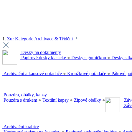
1.
Zur Kategorie Archivace & Třídění
Desky na dokumenty
Papírové desky klasické
●
Desky s gumičkou
●
Desky s tk
Archivační a kapsové pořadače
●
Kroužkové pořadače
●
Pákové po
Pouzdra, obálky, kapsy
Pouzdra s drukem
●
Textilní kapsy
●
Zipové obálky
●
Závě
Závě
Archivační krabice
Kartonové stojany na časopisy
●
Papírové archivační krabice
●
Arch