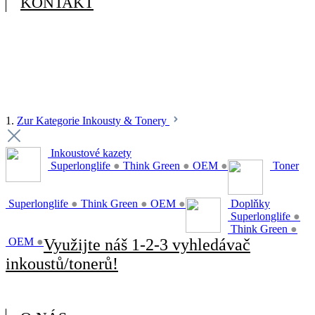
KONTAKT
1.
Zur Kategorie Inkousty & Tonery
Inkoustové kazety
Superlonglife
●
Think Green
●
OEM
●
Toner
Superlonglife
●
Think Green
●
OEM
●
Doplňky
Superlonglife
●
Think Green
●
OEM
●
Využijte náš 1-2-3 vyhledávač
inkoustů/tonerů!