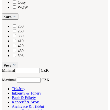
Cosy
WOW
Šířka
250
260
389
410
420
480
593
Preis
Minimal
CZK
–
Maximal
CZK
Tiskárny
Inkousty & Tonery
Papír & Etikety
Kancelář & Škola
Archivace & Třídění