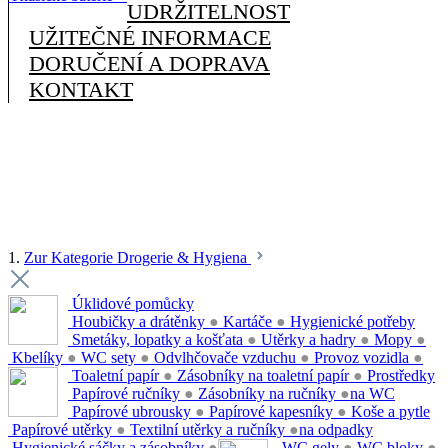
UDRŽITELNOST
UŽITEČNÉ INFORMACE
DORUČENÍ A DOPRAVA
KONTAKT
1.
Zur Kategorie Drogerie & Hygiena
Úklidové pomůcky
Houbičky a drátěnky
●
Kartáče
●
Hygienické potřeby
Smetáky, lopatky a košťata
●
Utěrky a hadry
●
Mopy
●
Kbelíky
●
WC sety
●
Odvlhčovače vzduchu
●
Provoz vozidla
●
Toaletní papír
●
Zásobníky na toaletní papír
●
Prostředky
Papírové ručníky
●
Zásobníky na ručníky
●
na WC
Papírové ubrousky
●
Papírové kapesníky
●
Koše a pytle
Papírové utěrky
●
Textilní utěrky a ručníky
●
na odpadky
Hygienické sáčky a zásobníky
●
WC gely
●
WC bloky
●