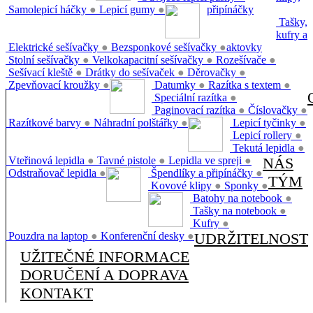
Samolepicí háčky
●
Lepicí gumy
●
připínáčky
Tašky,
kufry a
Elektrické sešívačky
●
Bezsponkové sešívačky
●
aktovky
Stolní sešívačky
●
Velkokapacitní sešívačky
●
Rozešívače
●
Sešívací kleště
●
Drátky do sešívaček
●
Děrovačky
●
Zpevňovací kroužky
●
Datumky
●
Razítka s textem
●
Speciální razítka
●
Paginovací razítka
●
Číslovačky
●
Razítkové barvy
●
Náhradní polštářky
●
Lepicí tyčinky
●
Lepicí rollery
●
Tekutá lepidla
●
Vteřinová lepidla
●
Tavné pistole
●
Lepidla ve spreji
●
NÁS
Odstraňovač lepidla
●
Špendlíky a připínáčky
●
TÝM
Kovové klipy
●
Sponky
●
Batohy na notebook
●
Tašky na notebook
●
Kufry
●
Pouzdra na laptop
●
Konferenční desky
●
UDRŽITELNOST
UŽITEČNÉ INFORMACE
DORUČENÍ A DOPRAVA
KONTAKT