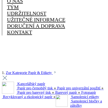
O NÁS
TÝM
UDRŽITELNOST
UŽITEČNÉ INFORMACE
DORUČENÍ A DOPRAVA
KONTAKT
1.
Zur Kategorie Papír & Etikety
Kancelářský papír
Papír pro černobílý tisk
●
Papír pro univerzální použití
●
Papír pro barevný tisk
●
Barevný papír
●
Fotopapír
Recyklovaný a ekologický papír
●
Samolepicí etikety
Samolepicí bločky a
záložky