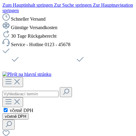
Zum Hauptinhalt springen
Zur Suche springen
Zur Hauptnavigation
springen
Schneller Versand
Günstige Versandkosten
30 Tage Rückgaberecht
Service - Hotline 0123 - 45678
Doprava zdarma od 1199 Kč bez DPH
Zabezpečené připojení SSL
Rychlé doručení
Podpora
Udržitelnost
Pracovní místa
včetně DPH
včetně DPH