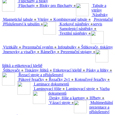
Flipcharty a bloky
Flipcharty
●
Bloky pro flipcharty
●
Tabule a
vitríny
Nástěnky
Magnetické tabule
●
Vitríny
●
Kombinované tabule
●
Prezentační
Příslušenství k tabulím
●
Korkové nástěnky
●
servis
Samolepicí nástěnky
●
Textilní nástěnky
●
Vizitkáře
●
Prezentační systém
●
Infotabulky
●
Štítkovače, tiskárny
Jmenovky a visačky
●
Rámečky
●
Prezentační stojany
●
štítků a etiketovací kleště
Štítkovače
●
Tiskárny štítků
●
Etiketovací kleště
●
Pásky a štítky
●
Řezací stroje a příslušenství
Pákové řezačky
●
Řezačky 2v1
●
Kotoučové řezačky
●
Laminace dokumentů
Laminovací fólie
●
Laminovací stroje
●
Vazba
dokumentů
Desky, fólie a kartony
●
Hřbety
●
Vázací stroje
●
Multimediální
prezentace a
příslušenství