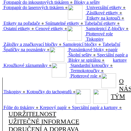
Fotopapír do inkoustových tiskáren
●
Bloky a sešity
Fotopapír do laserových tiskáren
●
Univerzální etikety
●
Zásilkové etikety
●
Etikety na kotouči
●
Etikety na pořadače
●
Snímatelné etikety
●
Tabelační etikety
●
Ostatní etikety
●
Cenové etikety
●
Samolepicí Z-bločky
●
Plotterové role
Tiskopisy
Záložky a značkovací bločky
●
Samolepicí bločky
●
Tabelační
Špalíčky na poznámky
●
Poznámkové bloky
●
papír
Školní sešity
●
Speciální papír a
Bloky se spirálou
●
kartony
Kroužkové záznamníky
●
Standardní kotoučky
●
Termokotoučky
●
Plotterové role
●
O
NÁ
Tiskopisy
●
Kotoučky do tachografů
●
TÝM
Fólie do tiskárny
●
Krepový papír
●
Speciální papír a kartony
●
UDRŽITELNOST
UŽITEČNÉ INFORMACE
DORUČENÍ A DOPRAVA