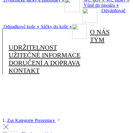
Vůně do pisoáru
●
Odvápňovač
Odpadkové koše
●
Sáčky do koše
●
O NÁS
TÝM
UDRŽITELNOST
UŽITEČNÉ INFORMACE
DORUČENÍ A DOPRAVA
KONTAKT
1.
Zur Kategorie Prezentace