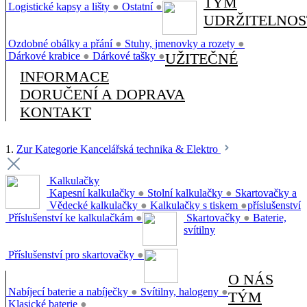
TÝM
Logistické kapsy a lišty
●
Ostatní
●
UDRŽITELNOS
Ozdobné obálky a přání
●
Stuhy, jmenovky a rozety
●
Dárkové krabice
●
Dárkové tašky
●
UŽITEČNÉ
INFORMACE
DORUČENÍ A DOPRAVA
KONTAKT
1.
Zur Kategorie Kancelářská technika & Elektro
Kalkulačky
Kapesní kalkulačky
●
Stolní kalkulačky
●
Skartovačky a
Vědecké kalkulačky
●
Kalkulačky s tiskem
●
příslušenství
Příslušenství ke kalkulačkám
●
Skartovačky
●
Baterie,
svítilny
Příslušenství pro skartovačky
●
O NÁS
Nabíjecí baterie a nabíječky
●
Svítilny, halogeny
●
TÝM
Klasické baterie
●