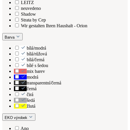
LEITZ
neuvedeno
Shadow
Strata by Cep
Wir gestalten Ihren Haushalt - Orion
Barva
bílá/modrá
bílá/růžová
bílá/černá
bílé s šedou
mix barev
modrá
transparentní/černá
černá
čirá
šedá
žlutá
EKO výrobek
Ano