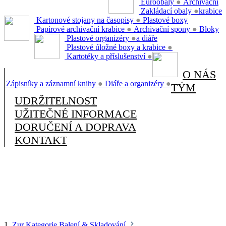
Euroobaly
●
Archivační
Zakládací obaly
●
krabice
Kartonové stojany na časopisy
●
Plastové boxy
Papírové archivační krabice
●
Archivační spony
●
Bloky
Plastové organizéry
●
a diáře
Plastové úložné boxy a krabice
●
Kartotéky a příslušenství
●
O NÁS
Zápisníky a záznamní knihy
●
Diáře a organizéry
●
TÝM
UDRŽITELNOST
UŽITEČNÉ INFORMACE
DORUČENÍ A DOPRAVA
KONTAKT
1.
Zur Kategorie Balení & Skladování