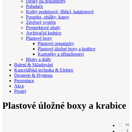
Desky na dokumenty
Pořadače
Knihy podpisové, třídicí, katalogové
Pouzdra, obálky, kapsy
Závěsný systém
Prospektové obaly
Archivační krabice
Plastové boxy
Plastové organizéry
Plastové úložné boxy a krabice
Kartotéky a příslušenství
Bloky a diáře
Balení & Skladování
Kancelářská technika & Elektro
Drogerie & Hygiena
Prezentace
Akce
Prodej
Plastové úložné boxy a krabice