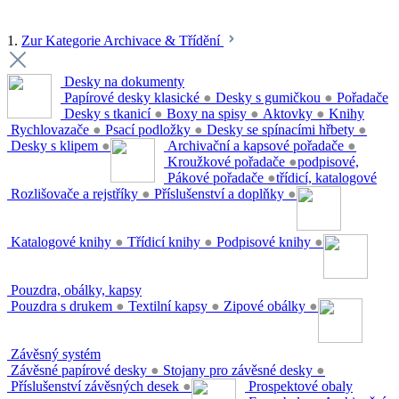
1.
Zur Kategorie Archivace & Třídění
Desky na dokumenty
Papírové desky klasické
●
Desky s gumičkou
●
Pořadače
Desky s tkanicí
●
Boxy na spisy
●
Aktovky
●
Knihy
Rychlovazače
●
Psací podložky
●
Desky se spínacími hřbety
●
Desky s klipem
●
Archivační a kapsové pořadače
●
Kroužkové pořadače
●
podpisové,
Pákové pořadače
●
třídicí, katalogové
Rozlišovače a rejstříky
●
Příslušenství a doplňky
●
Katalogové knihy
●
Třídicí knihy
●
Podpisové knihy
●
Pouzdra, obálky, kapsy
Pouzdra s drukem
●
Textilní kapsy
●
Zipové obálky
●
Závěsný systém
Závěsné papírové desky
●
Stojany pro závěsné desky
●
Příslušenství závěsných desek
●
Prospektové obaly