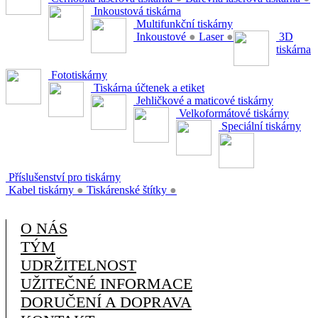
Inkoustová tiskárna
Multifunkční tiskárny
Inkoustové
●
Laser
●
3D
tiskárna
Fototiskárny
Tiskárna účtenek a etiket
Jehličkové a maticové tiskárny
Velkoformátové tiskárny
Speciální tiskárny
Příslušenství pro tiskárny
Kabel tiskárny
●
Tiskárenské štítky
●
O NÁS
TÝM
UDRŽITELNOST
UŽITEČNÉ INFORMACE
DORUČENÍ A DOPRAVA