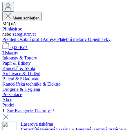
Menü schließen
Můj účet
Přihlásit se
nebo
zaregistrovat
Přehled
Osobní profil
Adresy
Platební metody
Objednávky
0,00 Kč*
Tiskárny
Inkousty & Tonery
Papír & Etikety
Kancelář & Škola
Archivace & Třídění
Balení & Skladování
Kancelářská technika & Elektro
Drogerie & Hygiena
Prezentace
Akce
Prodej
1.
Zur Kategorie Tiskárny
Laserová tiskárna
Černobílá laserová tiskárna
●
Barevná laserová tiskárna
●