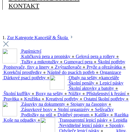
KONTAKT
1.
Zur Kategorie Kancelář & Škola
Papírnictví
Kuličková pera a propisky
●
Gelová pera a rollery
●
Tužky a mikrotužky
●
Gumovací pera
●
Školní potřeby
Popisovače, fixy a linery
●
Zvýrazňovače
●
Pryže a ořezávátka
●
Korekční prostředky
●
Náplně do psacích potřeb
●
Organizace
Dárkové psací potřeby
●
Obaly na sešity
●
kanceláře
Školní penály
●
Lepicí pásky
Školní aktovky a batohy
●
Školní kufříky
●
Boxy na sešity
●
Nůžky
●
Příslušenství k řezání
●
Pravítka
●
Kružítka
●
Kreativní potřeby
●
Ostatní školní potřeby
●
Zásuvky na dokumenty
●
Stojany na časopisy
●
Zásuvkové boxy
●
Stolní organizéry
●
Sešívačky
Podložky na stůl
●
Drátěný program
●
Kalíšky
●
Razítka
Koše na odpadky
●
Transparentní lepicí pásky
●
Lepidla
Neviditelné lepicí pásky
●
Sponky,
Odvíječe lepicí pásky
●
klipy,