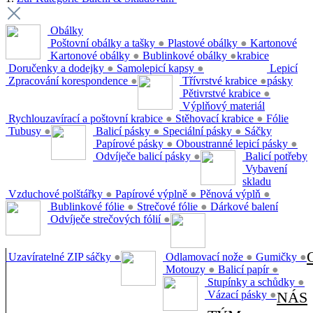
Obálky
Poštovní obálky a tašky
●
Plastové obálky
●
Kartonové
Kartonové obálky
●
Bublinkové obálky
●
krabice
Doručenky a dodejky
●
Samolepicí kapsy
●
Lepicí
Zpracování korespondence
●
Třívrstvé krabice
●
pásky
Pětivrstvé krabice
●
Výplňový materiál
Rychlouzavírací a poštovní krabice
●
Stěhovací krabice
●
Fólie
Tubusy
●
Balicí pásky
●
Speciální pásky
●
Sáčky
Papírové pásky
●
Oboustranné lepicí pásky
●
Odvíječe balicí pásky
●
Balicí potřeby
Vybavení
skladu
Vzduchové polštářky
●
Papírové výplně
●
Pěnová výplň
●
Bublinkové fólie
●
Strečové fólie
●
Dárkové balení
Odvíječe strečových fólií
●
Uzavíratelné ZIP sáčky
●
Odlamovací nože
●
Gumičky
●
Motouzy
●
Balicí papír
●
Stupínky a schůdky
●
Vázací pásky
●
NÁS